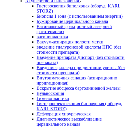
Акушерство и гинекология
Гистероскопия биполярная (оборуд. KARL
STORZ)
Биопсия 1 зона (с использованием энергии)
Бужирование цервикального канала
Вагинальный фракционный лазерный
фототермолиз
вагинопластика
Вакуум-аспирация полости матки
введение гиалуроновой кислоты НПО (без
стоимости препарата)
Введение препарата Диспорт (без стоимости
препарата)
Введение филлера при дистопии уретры (без
стоимости препарата)
Внутриматочная санация (аспирационно
ирригационная)
Вскрытие абсцесса бартолиниевой железы
Вульвоскопия
Гименопластика
Гистерорезектоскопия биполярная ( оборуд.
KARL STORZ)
Дефлорация хирургическая
Диагностическое выскабливание
цервикального канала