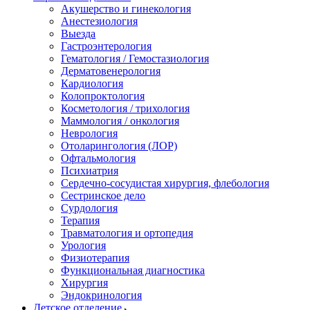
Акушерство и гинекология
Анестезиология
Выезда
Гастроэнтерология
Гематология / Гемостазиология
Дерматовенерология
Кардиология
Колопроктология
Косметология / трихология
Маммология / онкология
Неврология
Отоларингология (ЛОР)
Офтальмология
Психиатрия
Сердечно-сосудистая хирургия, флебология
Сестринское дело
Сурдология
Терапия
Травматология и ортопедия
Урология
Физиотерапия
Функциональная диагностика
Хирургия
Эндокринология
Детское отделение