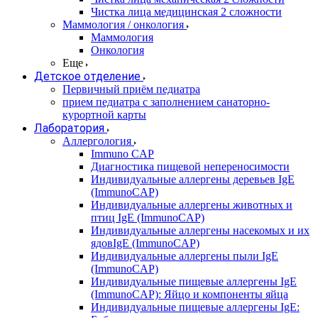
Чистка лица медицинская 2 сложности
Маммология / онкология
Маммология
Онкология
Еще
Детское отделение
Первичный приём педиатра
прием педиатра с заполнением санаторно-
курортной карты
Лаборатория
Аллергология
Immuno CAP
Диагностика пищевой непереносимости
Индивидуальные аллергены деревьев IgE
(ImmunoCAP)
Индивидуальные аллергены животных и
птиц IgE (ImmunoCAP)
Индивидуальные аллергены насекомых и их
ядовIgE (ImmunoCAP)
Индивидуальные аллергены пыли IgE
(ImmunoCAP)
Индивидуальные пищевые аллергены IgE
(ImmunoCAP): Яйцо и компоненты яйца
Индивидуальные пищевые аллергены IgE: