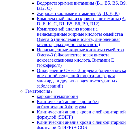
Водорастворимые витамины (B1, B5, B6, В9,
В12, С)
Жирорастворимые витамины (A, D, E, K)
Комплексный анализ крови на витамины (A,
D, E, K, C, B1, B5, B6, В9, B12)
Комплексный анализ крови на
ненасыщенные жирные кислоты семейства
Омега-6 (линолевая кислота, линоленовая
кислота, арахидоновая кислота)
Ненасыщенные жирные кислоты семейства
Омега-3 (эйкозапентаеновая кислота,
докозагексаеновая кислота, Витамин E
(токоферол))
Определение Омега-3 индекса (оценка риска
внезапной сердечной смерти, инфаркта
миокарда и других сердечно-сосудистых
заболеваний)
Гематология
карбоксигемоглобин
Клинический анализ крови без
лейкоцитарной формулы
Клинический анализ крови с лейкоцитарной
формулой (5DIFF)
Клинический анализ крови с лейкоцитарной
формулой (5DIFF) + СОЭ