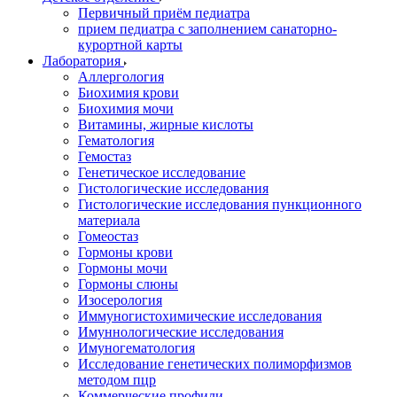
Первичный приём педиатра
прием педиатра с заполнением санаторно-
курортной карты
Лаборатория
Аллергология
Биохимия крови
Биохимия мочи
Витамины, жирные кислоты
Гематология
Гемостаз
Генетическое исследование
Гистологические исследования
Гистологические исследования пункционного
материала
Гомеостаз
Гормоны крови
Гормоны мочи
Гормоны слюны
Изосерология
Иммуногистохимические исследования
Имуннологические исследования
Имуногематология
Исследование генетических полиморфизмов
методом пцр
Коммерческие профили