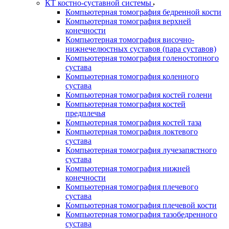
КТ костно-суставной системы
Компьютерная томография бедренной кости
Компьютерная томография верхней
конечности
Компьютерная томография височно-
нижнечелюстных суставов (пара суставов)
Компьютерная томография голеностопного
сустава
Компьютерная томография коленного
сустава
Компьютерная томография костей голени
Компьютерная томография костей
предплечья
Компьютерная томография костей таза
Компьютерная томография локтевого
сустава
Компьютерная томография лучезапястного
сустава
Компьютерная томография нижней
конечности
Компьютерная томография плечевого
сустава
Компьютерная томография плечевой кости
Компьютерная томография тазобедренного
сустава