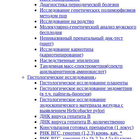
Диагностика периодической болезни
Исследование генетических полиморфизмов
методом пцр
Исследование на родство
Молекулярно-генетический анализ мужского
бесплодия
Неинвазивный пренатальный днк-тест
(нипт)
Исследование кариотипа
(кариотипирование)
Наследственные эпилепсии
Тандемная масс-спектрометрия(спектр
ацилкарнитинов,аминокислот)
Гистологические исследования
Гистологическое исследование плаценты
Гистологическое исследование эндометрия
(в т.ч. пайпель-биопсия)
Гистологическое исследование
эндоскопического материала желудка с
выявлением Helicobacter pylori
ДНК вируса гепатита B
ДНК вируса гепатита B, количественно
Консультация готовых препаратов (1 локус)
РНК ВГC, генотип (1,2,3) кровь, кач. *
РНК ВГC, генотип (1a,1b,2,3a,4,5a,6) кровь,