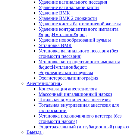
Удаление вагинального пессария
Удаление вагинальной кисты
Удаление ВМК
Удаление ВМК 2 сложности
Удаление кисты бартолиниевой железы
Удаление контрацептивного импланта
&quot;Импланон&quot;
Удаление новообразований вульвы
Установка ВМК
Установка вагинального пессария (без
стоимости пессария)
Установка контрацептивного импланта
&quot;Импланон&quot;
Энуклеация кисты вульвы
Эхогистеросальпингография
Анестезиология
Консультация анестезиолога
Массочный ингаляционный наркоз
Тотальная внутривенная анестезия
Тотальная внутривенная анестезия для
гастроскопии
Установка подключичного катетера (без
стоимости набора)
Эндотрахеальный (интубационный) наркоз
Выезда