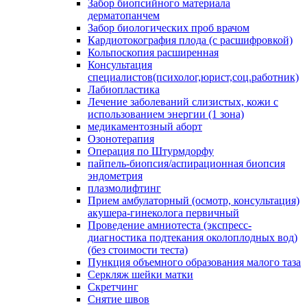
Забор биопсийного материала
дерматопанчем
Забор биологических проб врачом
Кардиотокография плода (с расшифровкой)
Кольпоскопия расширенная
Консультация
специалистов(психолог,юрист,соц.работник)
Лабиопластика
Лечение заболеваний слизистых, кожи с
использованием энергии (1 зона)
медикаментозный аборт
Озонотерапия
Операция по Штурмдорфу
пайпель-биопсия/аспирационная биопсия
эндометрия
плазмолифтинг
Прием амбулаторный (осмотр, консультация)
акушера-гинеколога первичный
Проведение амниотеста (экспресс-
диагностика подтекания околоплодных вод)
(без стоимости теста)
Пункция объемного образования малого таза
Серкляж шейки матки
Скретчинг
Снятие швов