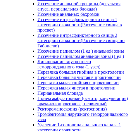
Иссечение анальной трещины (девульсия
ануса, перианальная блокада)
Иссечение анальных бахромок
Иссечение интрасфинктерного свища 1
категории сложности(Рассечение свища в
просвет)
Иссечение интрасфинктерного свища 2
категории сложности(Рассечение свища по
Габриелю)
Иссечение папиллом (1 ед.) анальной зоны
Иссечение папиллом анальной зоны (1 ед.)
Лигирование внутреннего
геморроидального узла (1 узел)
Перевязка большая гнойная в проктологии
Перевязка большая чистая в проктологии
Перевязка малая гнойная в проктологии
Перевязка малая чистая в проктологии
Перианальная блокада
Прием амбулаторный (осмотр, консультация)
врача-колопроктолога, первичный
Ректороманоскопия (ректоспопия)
Тромбэктомия наружного геморроидального
узла
Удаление 1-го полипа анального канала 1
категории сложности