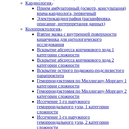
Кардиология
Прием амбулаторный (осмотр, консультация)
врача-кардиолога, первичный
Электрокардиография (расшифровка,
описание, интерпретация данных)
Колопроктология
Взятие мазка с внутренней поверхности
кишечника для цитологического
исследования
Вскрытие абсцесса копчикового хода 1
категории сложности
Вскрытие абсцесса копчикового хода 2
категории сложности
Вскрытие острого подкожно-подслизистого
парапроктита
Геморроидэктомия по Миллигану-Моргану 1
категории сложности
Геморроидэктомия по Миллигану-Моргану 2
категории сложности
Иссечение 1-го наружного
геморроидального узла, 1 категории
сложности
Иссечение 1-го наружного
геморроидального узла, 2 категории
сложности