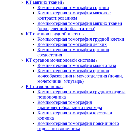
КТ мягких тканей
Компьютерная томография гортани
Компьютерная томография мягких с
контрастированием
Компьютерная томография мягких тканей
(определенной области тела)
КТ органов грудной клетки
Компьютерная томография грудной клетки
Компьютерная томография легких
Компьютерная томография органов
средостения
КТ органов мочеполовой системы
Компьютерная томография малого таза
Компьютерная томография органов
мочеобразования и мочеотделения (почки,
мочеточник, м/пузырь)
КТ позвоночника
Компьютерная томография грудного отдела
позвоночника
Компьютерная томография
краниовертебрального перехода
Компьютерная томография крестца и
копчика
Компьютерная томография поясничного
отдела позвоночника