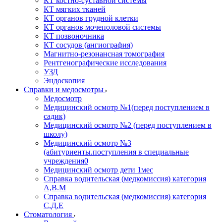
КТ костно-суставной системы
КТ мягких тканей
КТ органов грудной клетки
КТ органов мочеполовой системы
КТ позвоночника
КТ сосудов (ангиография)
Магнитно-резонансная томография
Рентгенографические исследования
УЗД
Эндоскопия
Справки и медосмотры
Медосмотр
Медицинский осмотр №1(перед поступлением в
садик)
Медицинский осмотр №2 (перед поступлением в
школу)
Медицинский осмотр №3
(абитуриенты.поступления в специальные
учреждения0
Медицинский осмотр дети 1мес
Справка водительская (медкомиссия) категория
А,В.М
Справка водительская (медкомиссия) категория
С,Д,Е
Стоматология