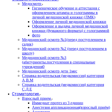
Медосмотр
Гигиеническое обучение и аттестация с
оформлением штампа и голограммы в
личной медицинской книжке (ЛМК)
Оформление личной медицинской книжки
Оформление и выдача личной медицинской
книжки (бумажного формата) с голограммой
фото
Медицинский осмотр №1(перед поступлением в
садик)
Медицинский осмотр №2 (перед поступлением в
школу)
Медицинский осмотр №3
(абитуриенты.поступления в специальные
учреждения0
Медицинский осмотр дети 1мес
Справка водительская (медкомиссия) категория
А,В.М
Справка водительская (медкомиссия) категория
С,Д,Е
Стоматология
Взрослый прием
Иммедиат протез из 3 единиц
Анестезия аппликационная(взрослый приём)
Анестезия