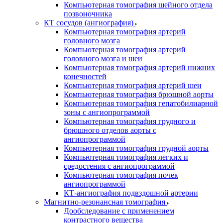
Компьютерная томография шейного отдела
позвоночника
КТ сосудов (ангиография)
Компьютерная томография артерий
головного мозга
Компьютерная томография артерий
головного мозга и шеи
Компьютерная томография артерий нижних
конечностей
Компьютерная томография артерий шеи
Компьютерная томография брюшной аорты
Компьютерная томография гепатобилиарной
зоны с ангиопрограммой
Компьютерная томография грудного и
брюшного отделов аорты с
ангиопрограммой
Компьютерная томография грудной аорты
Компьютерная томография легких и
средостения с ангиопрограммой
Компьютерная томография почек
ангиопрограммой
КТ-ангиография подвздошной артерии
Магнитно-резонансная томография
Дообследование с применением
контрастного вещества