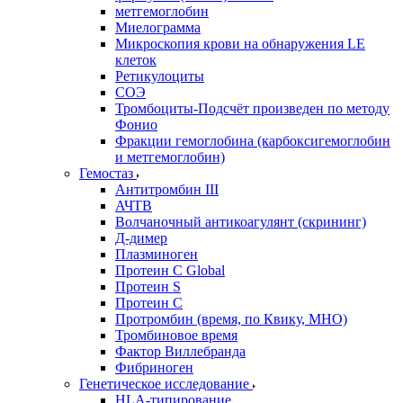
метгемоглобин
Миелограмма
Микроскопия крови на обнаружения LE
клеток
Ретикулоциты
СОЭ
Тромбоциты-Подсчёт произведен по методу
Фонио
Фракции гемоглобина (карбоксигемоглобин
и метгемоглобин)
Гемостаз
Антитромбин III
АЧТВ
Волчаночный антикоагулянт (скрининг)
Д-димер
Плазминоген
Протеин C Global
Протеин S
Протеин С
Протромбин (время, по Квику, МНО)
Тромбиновое время
Фактор Виллебранда
Фибриноген
Генетическое исследование
HLA-типирование