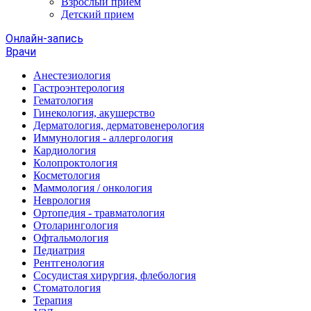
Взрослый прием
Детский прием
Онлайн-запись
Врачи
Анестезиология
Гастроэнтерология
Гематология
Гинекология, акушерство
Дерматология, дерматовенерология
Иммунология - аллергология
Кардиология
Колопроктология
Косметология
Маммология / онкология
Неврология
Ортопедия - травматология
Отоларингология
Офтальмология
Педиатрия
Рентгенология
Сосудистая хирургия, флебология
Стоматология
Терапия