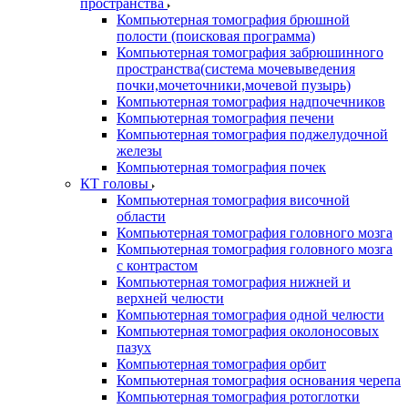
пространства
Компьютерная томография брюшной
полости (поисковая программа)
Компьютерная томография забрюшинного
пространства(система мочевыведения
почки,мочеточники,мочевой пузырь)
Компьютерная томография надпочечников
Компьютерная томография печени
Компьютерная томография поджелудочной
железы
Компьютерная томография почек
КТ головы
Компьютерная томография височной
области
Компьютерная томография головного мозга
Компьютерная томография головного мозга
с контрастом
Компьютерная томография нижней и
верхней челюсти
Компьютерная томография одной челюсти
Компьютерная томография околоносовых
пазух
Компьютерная томография орбит
Компьютерная томография основания черепа
Компьютерная томография ротоглотки