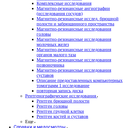
Комплексные исследования
Магнитно-резонансные ангиографии
(исследования сосудов)
Магнитно-резонансные исслед. брюшной
полости и забрюшинного пространства
Магнитно-резонансные исследования
головы
Магнитно-резонансные исследования
молочных желез
Магнитно-резонансные исследования
органов малого таза
Магнитно-резонансные исследования
позвоночника
Магнитно-резонансные исследования
суставов
Описание предоставленных компьютерных
томограмм 1 исследование
повторная запись диска
Рентгенографические исследования
Рентген брюшной полости
Рентген головы
Рентген грудной клетки
Рентген костей и суставов
Еще
Справки и медосмотры