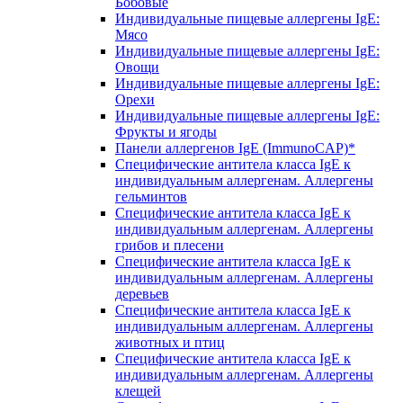
Бобовые
Индивидуальные пищевые аллергены IgE:
Мясо
Индивидуальные пищевые аллергены IgE:
Овощи
Индивидуальные пищевые аллергены IgE:
Орехи
Индивидуальные пищевые аллергены IgE:
Фрукты и ягоды
Панели аллергенов IgE (ImmunoCAP)*
Специфические антитела класса IgE к
индивидуальным аллергенам. Аллергены
гельминтов
Специфические антитела класса IgE к
индивидуальным аллергенам. Аллергены
грибов и плесени
Специфические антитела класса IgE к
индивидуальным аллергенам. Аллергены
деревьев
Специфические антитела класса IgE к
индивидуальным аллергенам. Аллергены
животных и птиц
Специфические антитела класса IgE к
индивидуальным аллергенам. Аллергены
клещей