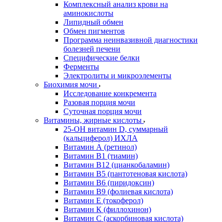
Комплексный анализ крови на
аминокислоты
Липидный обмен
Обмен пигментов
Программа неинвазивной диагностики
болезней печени
Специфические белки
Ферменты
Электролиты и микроэлементы
Биохимия мочи
Исследование конкремента
Разовая порция мочи
Суточная порция мочи
Витамины, жирные кислоты
25-OH витамин D, суммарный
(кальциферол) ИХЛА
Витамин А (ретинол)
Витамин В1 (тиамин)
Витамин В12 (цианкобаламин)
Витамин В5 (пантотеновая кислота)
Витамин В6 (пиридоксин)
Витамин В9 (фолиевая кислота)
Витамин Е (токоферол)
Витамин К (филлохинон)
Витамин С (аскорбиновая кислота)