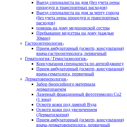
Выезд специалиста на дом (без учета цены
процедур и транспортных расходов)
Выезд специалиста на дом за черту города
(без учета цены процедур и транспортных
расходов)
помощь на дому медицинской сестры
Пребывание медсетры на дому (каждые
30мин)
Гастроэнтерология
Прием амбулаторный (осмотр, консультация)
врача-гастроэнтеролога, первичный
Гематология / Гемостазиология
Консультация специалиста по антиэйджингу
Прием амбулаторный (осмотр, консультация)
врача-гематолога, первичный
Дерматовенерология
Забор биопсийного материала
дерматопанчем
Лазерный фракционный фототермолиз Со2
(1 зона)
Осмотр кожи под лампой Вуда
Осмотр кожи под увеличением
(Дерматоскопия)
Прием амбулаторный (осмотр, консультация)
врача-дерматовенеролога, первичный