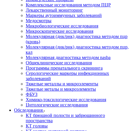
Комплексные исследования методом ПЦР
Лекарственный мониторинг
Маркеры аутоиммунных заболеваний
Медосмотры
Микробиологические исследования
Микроскопические исследования
Молекулярная (днк/рнк) диагностика методом пцр
(кровь)
Молекулярная (днк/рнк) диагностика методом пцр,
кал
Молекулярная диагностика методом nasba
Общеклинические исследования
Программы пренатального скрининга
Серологические маркеры инфекционных
заболеваний
Тяжелые металлы и микроэлементы
Тяжелые металы и микроэлементы
ФБУЗ
Химико-токсилогические исследования
Цитологические исследования
Обследования
КТ брюшной полости и забрюшинного
пространства
КТ головы