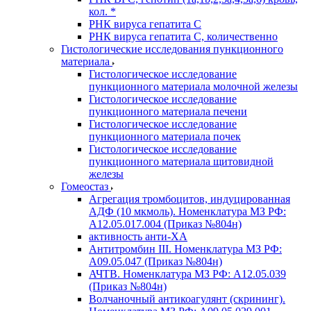
кол. *
РНК вируса гепатита C
РНК вируса гепатита C, количественно
Гистологические исследования пункционного
материала
Гистологическое исследование
пункционного материала молочной железы
Гистологическое исследование
пункционного материала печени
Гистологическое исследование
пункционного материала почек
Гистологическое исследование
пункционного материала щитовидной
железы
Гомеостаз
Агрегация тромбоцитов, индуцированная
АДФ (10 мкмоль). Номенклатура МЗ РФ:
A12.05.017.004 (Приказ №804н)
активность анти-ХА
Антитромбин III. Номенклатура МЗ РФ:
A09.05.047 (Приказ №804н)
АЧТВ. Номенклатура МЗ РФ: A12.05.039
(Приказ №804н)
Волчаночный антикоагулянт (скрининг).