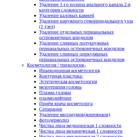
Удаление 1-го полипа анального канала 2-я
категория сложности
Удаление каловых камней
Удаление наружного геморроидального узла
(1 узел)
Удаление отдельных перианальных
остроконечных кондилом
Удаление сливных полукружных
перианальных остроконечных кондилом
Удаление сливных циркулярных
перианальных остроконечных кондилом
Косметология / трихология
Иньекционная косметология
Контурная пластика:
Эстетическая косметология
мезотерапия головы
Плазма головы
плазмолифтинг
Приём врача косметолога
Сепарация
Удаление миллиумов(жировиков)
фотодермолиз
Чистка лица медицинская 1 сложности
Чистка лица механическая 1 сложности
Чистка лица механическая 2 сложности