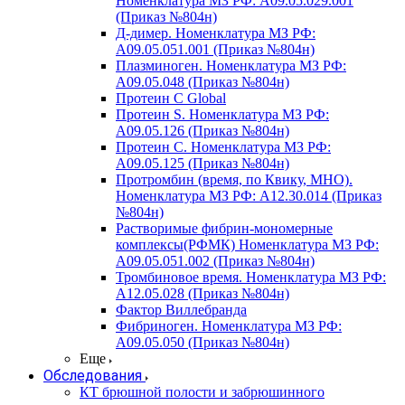
Номенклатура МЗ РФ: A09.05.029.001
(Приказ №804н)
Д-димер. Номенклатура МЗ РФ:
A09.05.051.001 (Приказ №804н)
Плазминоген. Номенклатура МЗ РФ:
A09.05.048 (Приказ №804н)
Протеин C Global
Протеин S. Номенклатура МЗ РФ:
A09.05.126 (Приказ №804н)
Протеин С. Номенклатура МЗ РФ:
A09.05.125 (Приказ №804н)
Протромбин (время, по Квику, МНО).
Номенклатура МЗ РФ: A12.30.014 (Приказ
№804н)
Растворимые фибрин-мономерные
комплексы(РФМК) Номенклатура МЗ РФ:
A09.05.051.002 (Приказ №804н)
Тромбиновое время. Номенклатура МЗ РФ:
A12.05.028 (Приказ №804н)
Фактор Виллебранда
Фибриноген. Номенклатура МЗ РФ:
A09.05.050 (Приказ №804н)
Еще
Обследования
КТ брюшной полости и забрюшинного