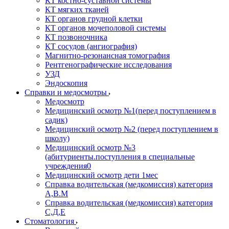
КТ костно-суставной системы
КТ мягких тканей
КТ органов грудной клетки
КТ органов мочеполовой системы
КТ позвоночника
КТ сосудов (ангиография)
Магнитно-резонансная томография
Рентгенографические исследования
УЗД
Эндоскопия
Справки и медосмотры
Медосмотр
Медицинский осмотр №1(перед поступлением в
садик)
Медицинский осмотр №2 (перед поступлением в
школу)
Медицинский осмотр №3
(абитуриенты.поступления в специальные
учреждения0
Медицинский осмотр дети 1мес
Справка водительская (медкомиссия) категория
А,В.М
Справка водительская (медкомиссия) категория
С,Д,Е
Стоматология