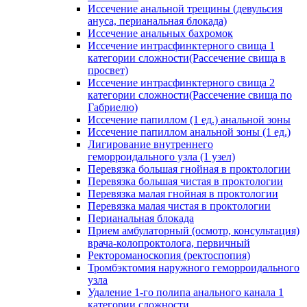
Иссечение анальной трещины (девульсия
ануса, перианальная блокада)
Иссечение анальных бахромок
Иссечение интрасфинктерного свища 1
категории сложности(Рассечение свища в
просвет)
Иссечение интрасфинктерного свища 2
категории сложности(Рассечение свища по
Габриелю)
Иссечение папиллом (1 ед.) анальной зоны
Иссечение папиллом анальной зоны (1 ед.)
Лигирование внутреннего
геморроидального узла (1 узел)
Перевязка большая гнойная в проктологии
Перевязка большая чистая в проктологии
Перевязка малая гнойная в проктологии
Перевязка малая чистая в проктологии
Перианальная блокада
Прием амбулаторный (осмотр, консультация)
врача-колопроктолога, первичный
Ректороманоскопия (ректоспопия)
Тромбэктомия наружного геморроидального
узла
Удаление 1-го полипа анального канала 1
категории сложности