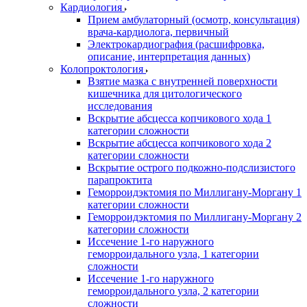
Кардиология
Прием амбулаторный (осмотр, консультация)
врача-кардиолога, первичный
Электрокардиография (расшифровка,
описание, интерпретация данных)
Колопроктология
Взятие мазка с внутренней поверхности
кишечника для цитологического
исследования
Вскрытие абсцесса копчикового хода 1
категории сложности
Вскрытие абсцесса копчикового хода 2
категории сложности
Вскрытие острого подкожно-подслизистого
парапроктита
Геморроидэктомия по Миллигану-Моргану 1
категории сложности
Геморроидэктомия по Миллигану-Моргану 2
категории сложности
Иссечение 1-го наружного
геморроидального узла, 1 категории
сложности
Иссечение 1-го наружного
геморроидального узла, 2 категории
сложности