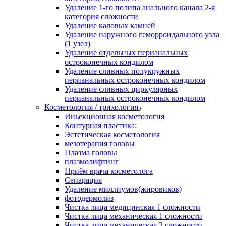
Удаление 1-го полипа анального канала 2-я
категория сложности
Удаление каловых камней
Удаление наружного геморроидального узла
(1 узел)
Удаление отдельных перианальных
остроконечных кондилом
Удаление сливных полукружных
перианальных остроконечных кондилом
Удаление сливных циркулярных
перианальных остроконечных кондилом
Косметология / трихология
Иньекционная косметология
Контурная пластика:
Эстетическая косметология
мезотерапия головы
Плазма головы
плазмолифтинг
Приём врача косметолога
Сепарация
Удаление миллиумов(жировиков)
фотодермолиз
Чистка лица медицинская 1 сложности
Чистка лица механическая 1 сложности
Чистка лица механическая 2 сложности