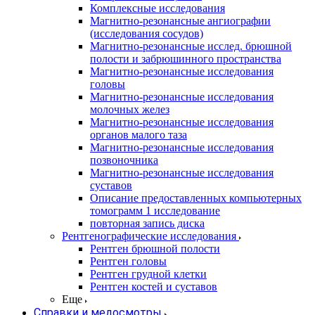
Комплексные исследования
Магнитно-резонансные ангиографии
(исследования сосудов)
Магнитно-резонансные исслед. брюшной
полости и забрюшинного пространства
Магнитно-резонансные исследования
головы
Магнитно-резонансные исследования
молочных желез
Магнитно-резонансные исследования
органов малого таза
Магнитно-резонансные исследования
позвоночника
Магнитно-резонансные исследования
суставов
Описание предоставленных компьютерных
томограмм 1 исследование
повторная запись диска
Рентгенографические исследования
Рентген брюшной полости
Рентген головы
Рентген грудной клетки
Рентген костей и суставов
Еще
Справки и медосмотры