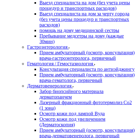
Выезд специалиста на дом (без учета цены
процедур и транспортных расходов)
Выезд специалиста на дом за черту города
(без учета цены процедур и транспортных
расходов)
помощь на дому медицинской сестры
Пребывание медсетры на дому (каждые
30мин)
Гастроэнтерология
Прием амбулаторный (осмотр, консультация)
врача-гастроэнтеролога, первичный
Гематология / Гемостазиология
Консультация специалиста по антиэйджингу
Прием амбулаторный (осмотр, консультация)
врача-гематолога, первичный
Дерматовенерология
Забор биопсийного материала
дерматопанчем
Лазерный фракционный фототермолиз Со2
(1 зона)
Осмотр кожи под лампой Вуда
Осмотр кожи под увеличением
(Дерматоскопия)
Прием амбулаторный (осмотр, консультация)
врача-дерматовенеролога, первичный