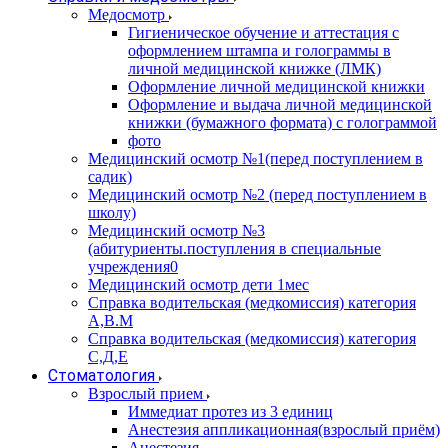
Медосмотр
Гигиеническое обучение и аттестация с
оформлением штампа и голограммы в
личной медицинской книжке (ЛМК)
Оформление личной медицинской книжки
Оформление и выдача личной медицинской
книжки (бумажного формата) с голограммой
фото
Медицинский осмотр №1(перед поступлением в
садик)
Медицинский осмотр №2 (перед поступлением в
школу)
Медицинский осмотр №3
(абитуриенты.поступления в специальные
учреждения0
Медицинский осмотр дети 1мес
Справка водительская (медкомиссия) категория
А,В.М
Справка водительская (медкомиссия) категория
С,Д,Е
Стоматология
Взрослый прием
Иммедиат протез из 3 единиц
Анестезия аппликационная(взрослый приём)
Анестезия