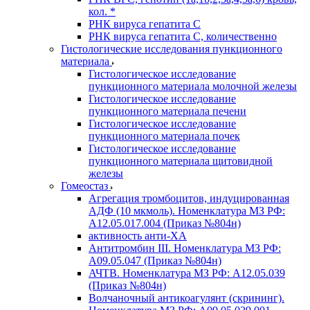
кол. *
РНК вируса гепатита C
РНК вируса гепатита C, количественно
Гистологические исследования пункционного
материала
Гистологическое исследование
пункционного материала молочной железы
Гистологическое исследование
пункционного материала печени
Гистологическое исследование
пункционного материала почек
Гистологическое исследование
пункционного материала щитовидной
железы
Гомеостаз
Агрегация тромбоцитов, индуцированная
АДФ (10 мкмоль). Номенклатура МЗ РФ:
A12.05.017.004 (Приказ №804н)
активность анти-ХА
Антитромбин III. Номенклатура МЗ РФ:
A09.05.047 (Приказ №804н)
АЧТВ. Номенклатура МЗ РФ: A12.05.039
(Приказ №804н)
Волчаночный антикоагулянт (скрининг).