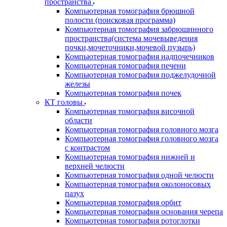
пространства
Компьютерная томография брюшной
полости (поисковая программа)
Компьютерная томография забрюшинного
пространства(система мочевыведения
почки,мочеточники,мочевой пузырь)
Компьютерная томография надпочечников
Компьютерная томография печени
Компьютерная томография поджелудочной
железы
Компьютерная томография почек
КТ головы
Компьютерная томография височной
области
Компьютерная томография головного мозга
Компьютерная томография головного мозга
с контрастом
Компьютерная томография нижней и
верхней челюсти
Компьютерная томография одной челюсти
Компьютерная томография околоносовых
пазух
Компьютерная томография орбит
Компьютерная томография основания черепа
Компьютерная томография ротоглотки