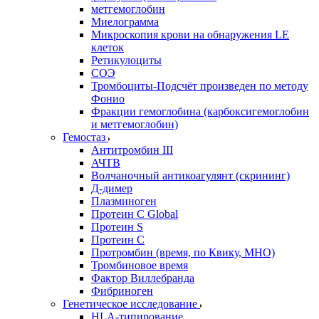
метгемоглобин
Миелограмма
Микроскопия крови на обнаружения LE
клеток
Ретикулоциты
СОЭ
Тромбоциты-Подсчёт произведен по методу
Фонио
Фракции гемоглобина (карбоксигемоглобин
и метгемоглобин)
Гемостаз
Антитромбин III
АЧТВ
Волчаночный антикоагулянт (скрининг)
Д-димер
Плазминоген
Протеин C Global
Протеин S
Протеин С
Протромбин (время, по Квику, МНО)
Тромбиновое время
Фактор Виллебранда
Фибриноген
Генетическое исследование
HLA-типирование