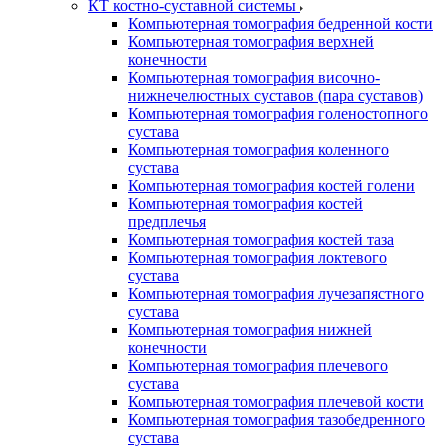
КТ костно-суставной системы
Компьютерная томография бедренной кости
Компьютерная томография верхней
конечности
Компьютерная томография височно-
нижнечелюстных суставов (пара суставов)
Компьютерная томография голеностопного
сустава
Компьютерная томография коленного
сустава
Компьютерная томография костей голени
Компьютерная томография костей
предплечья
Компьютерная томография костей таза
Компьютерная томография локтевого
сустава
Компьютерная томография лучезапястного
сустава
Компьютерная томография нижней
конечности
Компьютерная томография плечевого
сустава
Компьютерная томография плечевой кости
Компьютерная томография тазобедренного
сустава