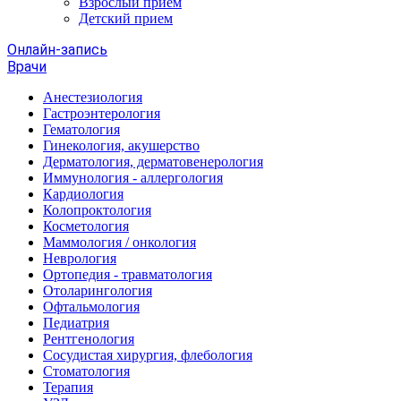
Взрослый прием
Детский прием
Онлайн-запись
Врачи
Анестезиология
Гастроэнтерология
Гематология
Гинекология, акушерство
Дерматология, дерматовенерология
Иммунология - аллергология
Кардиология
Колопроктология
Косметология
Маммология / онкология
Неврология
Ортопедия - травматология
Отоларингология
Офтальмология
Педиатрия
Рентгенология
Сосудистая хирургия, флебология
Стоматология
Терапия