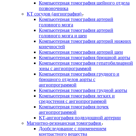
Компьютерная томография шейного отдела
позвоночника
КТ сосудов (ангиография)
Компьютерная томография артерий
головного мозга
Компьютерная томография артерий
головного мозга и шеи
Компьютерная томография артерий нижних
конечностей
Компьютерная томография артерий шеи
Компьютерная томография брюшной аорты
Компьютерная томография гепатобилиарной
зоны с ангиопрограммой
Компьютерная томография грудного и
брюшного отделов аорты с
ангиопрограммой
Компьютерная томография грудной аорты
Компьютерная томография легких и
средостения с ангиопрограммой
Компьютерная томография почек
ангиопрограммой
КТ-ангиография подвздошной артерии
Магнитно-резонансная томография
Дообследование с применением
контрастного вещества