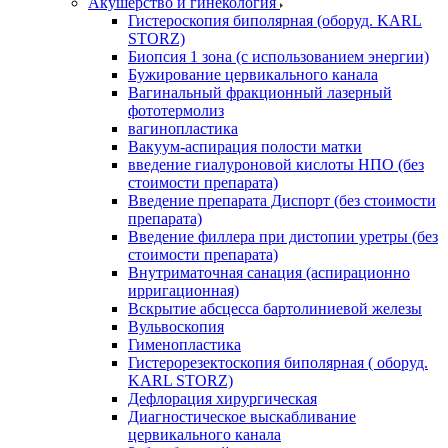
Акушерство и гинекология
Гистероскопия биполярная (оборуд. KARL
STORZ)
Биопсия 1 зона (с использованием энергии)
Бужирование цервикального канала
Вагинальный фракционный лазерный
фототермолиз
вагинопластика
Вакуум-аспирация полости матки
введение гиалуроновой кислоты НПО (без
стоимости препарата)
Введение препарата Диспорт (без стоимости
препарата)
Введение филлера при дистопии уретры (без
стоимости препарата)
Внутриматочная санация (аспирационно
ирригационная)
Вскрытие абсцесса бартолиниевой железы
Вульвоскопия
Гименопластика
Гистерорезектоскопия биполярная ( оборуд.
KARL STORZ)
Дефлорация хирургическая
Диагностическое выскабливание
цервикального канала