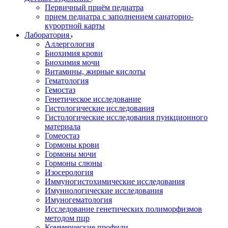
Первичный приём педиатра
прием педиатра с заполнением санаторно-
курортной карты
Лаборатория
Аллергология
Биохимия крови
Биохимия мочи
Витамины, жирные кислоты
Гематология
Гемостаз
Генетическое исследование
Гистологические исследования
Гистологические исследования пункционного
материала
Гомеостаз
Гормоны крови
Гормоны мочи
Гормоны слюны
Изосерология
Иммуногистохимические исследования
Имуннологические исследования
Имуногематология
Исследование генетических полиморфизмов
методом пцр
Коммерческие профили