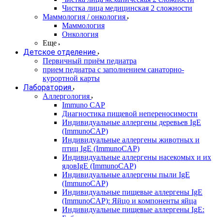
Чистка лица медицинская 2 сложности
Маммология / онкология
Маммология
Онкология
Еще
Детское отделение
Первичный приём педиатра
прием педиатра с заполнением санаторно-
курортной карты
Лаборатория
Аллергология
Immuno CAP
Диагностика пищевой непереносимости
Индивидуальные аллергены деревьев IgE
(ImmunoCAP)
Индивидуальные аллергены животных и
птиц IgE (ImmunoCAP)
Индивидуальные аллергены насекомых и их
ядовIgE (ImmunoCAP)
Индивидуальные аллергены пыли IgE
(ImmunoCAP)
Индивидуальные пищевые аллергены IgE
(ImmunoCAP): Яйцо и компоненты яйца
Индивидуальные пищевые аллергены IgE: