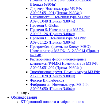
Номенклатура МЗ РФ: A09.05.029.001
(Приказ №804н)
Д-димер. Номенклатура МЗ РФ:
A09.05.051.001 (Приказ №804н)
Плазминоген. Номенклатура МЗ РФ:
A09.05.048 (Приказ №804н)
Протеин C Global
Протеин S. Номенклатура МЗ РФ:
A09.05.126 (Приказ №804н)
Протеин С. Номенклатура МЗ РФ:
A09.05.125 (Приказ №804н)
Протромбин (время, по Квику, МНО).
Номенклатура МЗ РФ: A12.30.014 (Приказ
№804н)
Растворимые фибрин-мономерные
комплексы(РФМК) Номенклатура МЗ РФ:
A09.05.051.002 (Приказ №804н)
Тромбиновое время. Номенклатура МЗ РФ:
A12.05.028 (Приказ №804н)
Фактор Виллебранда
Фибриноген. Номенклатура МЗ РФ:
A09.05.050 (Приказ №804н)
Еще
Обследования
КТ брюшной полости и забрюшинного