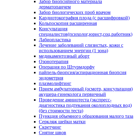
Забор биопсийного материала
дерматопанчем
Забор биологических проб врачом
Кардиотокография плода (с расшифровкой)
Кольпоскопия расширенная
Консультация
специалистов(психолог,юрист,соц.работник)
Лабиопластика
Лечение заболеваний слизистых, кожи с
использованием энергии (1 зона)
медикаментозный аборт
Озонотерапия
Операция по Штурмдорфу
пайпель-биопсия/аспирационная биопсия
эндометрия
плазмолифтинг
Прием амбулаторный (осмотр, консультация)
акушера-гинеколога первичный
Проведение амниотеста (экспресс-
диагностика подтекания околоплодных вод)
(без стоимости теста)
Пункция объемного образования малого таза
Серкляж шейки матки
Скретчинг
Снятие швов