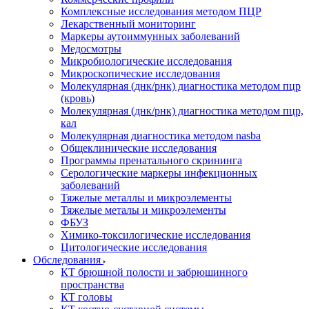
Комплексные исследования методом ПЦР
Лекарственный мониторинг
Маркеры аутоиммунных заболеваний
Медосмотры
Микробиологические исследования
Микроскопические исследования
Молекулярная (днк/рнк) диагностика методом пцр
(кровь)
Молекулярная (днк/рнк) диагностика методом пцр,
кал
Молекулярная диагностика методом nasba
Общеклинические исследования
Программы пренатального скрининга
Серологические маркеры инфекционных
заболеваний
Тяжелые металлы и микроэлементы
Тяжелые металы и микроэлементы
ФБУЗ
Химико-токсилогические исследования
Цитологические исследования
Обследования
КТ брюшной полости и забрюшинного
пространства
КТ головы