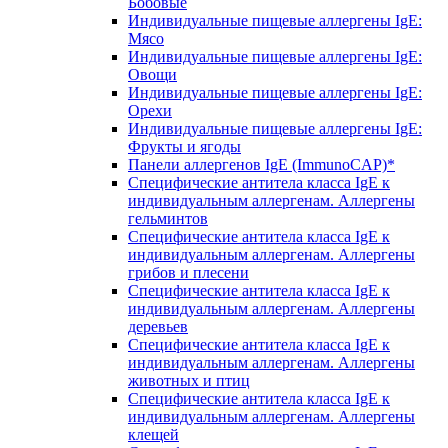
Бобовые
Индивидуальные пищевые аллергены IgE:
Мясо
Индивидуальные пищевые аллергены IgE:
Овощи
Индивидуальные пищевые аллергены IgE:
Орехи
Индивидуальные пищевые аллергены IgE:
Фрукты и ягоды
Панели аллергенов IgE (ImmunoCAP)*
Специфические антитела класса IgE к
индивидуальным аллергенам. Аллергены
гельминтов
Специфические антитела класса IgE к
индивидуальным аллергенам. Аллергены
грибов и плесени
Специфические антитела класса IgE к
индивидуальным аллергенам. Аллергены
деревьев
Специфические антитела класса IgE к
индивидуальным аллергенам. Аллергены
животных и птиц
Специфические антитела класса IgE к
индивидуальным аллергенам. Аллергены
клещей