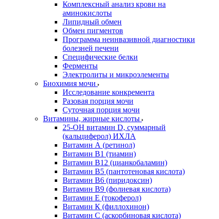
Комплексный анализ крови на
аминокислоты
Липидный обмен
Обмен пигментов
Программа неинвазивной диагностики
болезней печени
Специфические белки
Ферменты
Электролиты и микроэлементы
Биохимия мочи
Исследование конкремента
Разовая порция мочи
Суточная порция мочи
Витамины, жирные кислоты
25-OH витамин D, суммарный
(кальциферол) ИХЛА
Витамин А (ретинол)
Витамин В1 (тиамин)
Витамин В12 (цианкобаламин)
Витамин В5 (пантотеновая кислота)
Витамин В6 (пиридоксин)
Витамин В9 (фолиевая кислота)
Витамин Е (токоферол)
Витамин К (филлохинон)
Витамин С (аскорбиновая кислота)