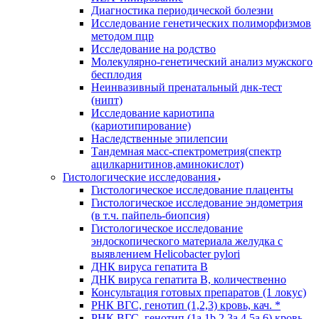
Диагностика периодической болезни
Исследование генетических полиморфизмов
методом пцр
Исследование на родство
Молекулярно-генетический анализ мужского
бесплодия
Неинвазивный пренатальный днк-тест
(нипт)
Исследование кариотипа
(кариотипирование)
Наследственные эпилепсии
Тандемная масс-спектрометрия(спектр
ацилкарнитинов,аминокислот)
Гистологические исследования
Гистологическое исследование плаценты
Гистологическое исследование эндометрия
(в т.ч. пайпель-биопсия)
Гистологическое исследование
эндоскопического материала желудка с
выявлением Helicobacter pylori
ДНК вируса гепатита B
ДНК вируса гепатита B, количественно
Консультация готовых препаратов (1 локус)
РНК ВГC, генотип (1,2,3) кровь, кач. *
РНК ВГC, генотип (1a,1b,2,3a,4,5a,6) кровь,