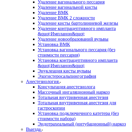
Удаление вагинального пессария
Удаление вагинальной кисты
Удаление ВМК
Удаление ВМК 2 сложности
Удаление кисты бартолиниевой железы
Удаление контрацептивного импланта
&quot;Импланон&quot;
Удаление новообразований вульвы
Установка ВМК
Установка вагинального пессария (без
стоимости пессария)
Установка контрацептивного импланта
&quot;Импланон&quot;
Энуклеация кисты вульвы
Эхогистеросальпингография
Анестезиология
Консультация анестезиолога
Массочный ингаляционный наркоз
Тотальная внутривенная анестезия
Тотальная внутривенная анестезия для
гастроскопии
Установка подключичного катетера (без
стоимости набора)
Эндотрахеальный (интубационный) наркоз
Выезда