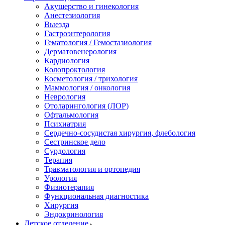
Акушерство и гинекология
Анестезиология
Выезда
Гастроэнтерология
Гематология / Гемостазиология
Дерматовенерология
Кардиология
Колопроктология
Косметология / трихология
Маммология / онкология
Неврология
Отоларингология (ЛОР)
Офтальмология
Психиатрия
Сердечно-сосудистая хирургия, флебология
Сестринское дело
Сурдология
Терапия
Травматология и ортопедия
Урология
Физиотерапия
Функциональная диагностика
Хирургия
Эндокринология
Детское отделение