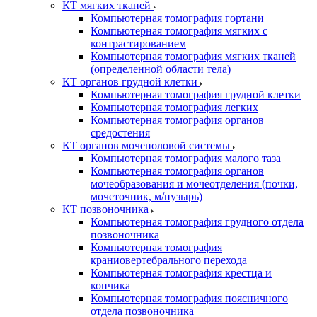
КТ мягких тканей
Компьютерная томография гортани
Компьютерная томография мягких с
контрастированием
Компьютерная томография мягких тканей
(определенной области тела)
КТ органов грудной клетки
Компьютерная томография грудной клетки
Компьютерная томография легких
Компьютерная томография органов
средостения
КТ органов мочеполовой системы
Компьютерная томография малого таза
Компьютерная томография органов
мочеобразования и мочеотделения (почки,
мочеточник, м/пузырь)
КТ позвоночника
Компьютерная томография грудного отдела
позвоночника
Компьютерная томография
краниовертебрального перехода
Компьютерная томография крестца и
копчика
Компьютерная томография поясничного
отдела позвоночника