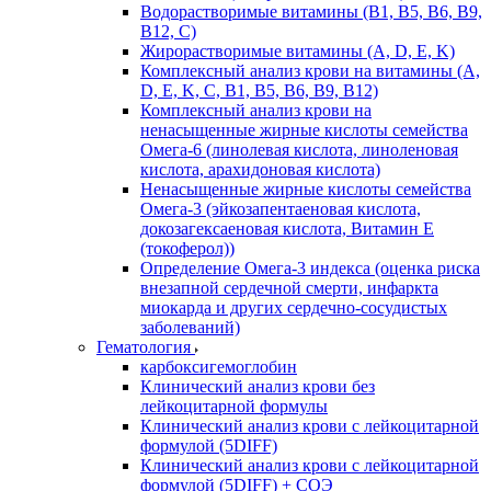
Водорастворимые витамины (B1, B5, B6, В9,
В12, С)
Жирорастворимые витамины (A, D, E, K)
Комплексный анализ крови на витамины (A,
D, E, K, C, B1, B5, B6, В9, B12)
Комплексный анализ крови на
ненасыщенные жирные кислоты семейства
Омега-6 (линолевая кислота, линоленовая
кислота, арахидоновая кислота)
Ненасыщенные жирные кислоты семейства
Омега-3 (эйкозапентаеновая кислота,
докозагексаеновая кислота, Витамин E
(токоферол))
Определение Омега-3 индекса (оценка риска
внезапной сердечной смерти, инфаркта
миокарда и других сердечно-сосудистых
заболеваний)
Гематология
карбоксигемоглобин
Клинический анализ крови без
лейкоцитарной формулы
Клинический анализ крови с лейкоцитарной
формулой (5DIFF)
Клинический анализ крови с лейкоцитарной
формулой (5DIFF) + СОЭ