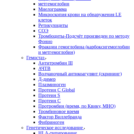
метгемоглобин
Миелограмма
Микроскопия крови на обнаружения LE
клеток
Ретикулоциты
СОЭ
Тромбоциты-Подсчёт произведен по методу
Фонио
Фракции гемоглобина (карбоксигемоглобин
и метгемоглобин)
Гемостаз
Антитромбин III
АЧТВ
Волчаночный антикоагулянт (скрининг)
Д-димер
Плазминоген
Протеин C Global
Протеин S
Протеин С
Протромбин (время, по Квику, МНО)
Тромбиновое время
Фактор Виллебранда
Фибриноген
Генетическое исследование
HLA-типирование