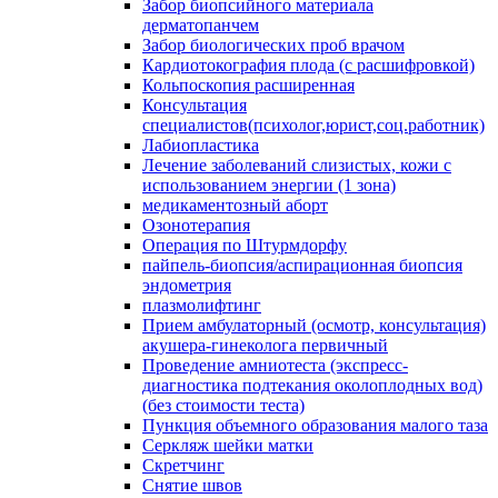
Забор биопсийного материала
дерматопанчем
Забор биологических проб врачом
Кардиотокография плода (с расшифровкой)
Кольпоскопия расширенная
Консультация
специалистов(психолог,юрист,соц.работник)
Лабиопластика
Лечение заболеваний слизистых, кожи с
использованием энергии (1 зона)
медикаментозный аборт
Озонотерапия
Операция по Штурмдорфу
пайпель-биопсия/аспирационная биопсия
эндометрия
плазмолифтинг
Прием амбулаторный (осмотр, консультация)
акушера-гинеколога первичный
Проведение амниотеста (экспресс-
диагностика подтекания околоплодных вод)
(без стоимости теста)
Пункция объемного образования малого таза
Серкляж шейки матки
Скретчинг
Снятие швов