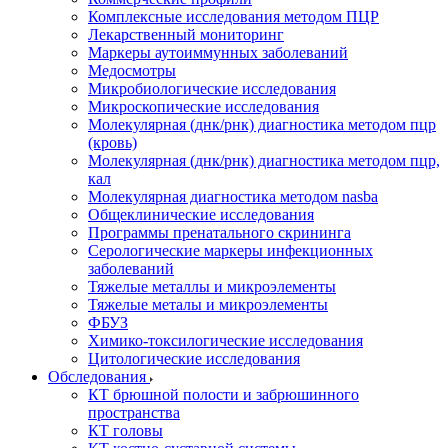
Комплексные исследования методом ПЦР
Лекарственный мониторинг
Маркеры аутоиммунных заболеваний
Медосмотры
Микробиологические исследования
Микроскопические исследования
Молекулярная (днк/рнк) диагностика методом пцр
(кровь)
Молекулярная (днк/рнк) диагностика методом пцр,
кал
Молекулярная диагностика методом nasba
Общеклинические исследования
Программы пренатального скрининга
Серологические маркеры инфекционных
заболеваний
Тяжелые металлы и микроэлементы
Тяжелые металы и микроэлементы
ФБУЗ
Химико-токсилогические исследования
Цитологические исследования
Обследования
КТ брюшной полости и забрюшинного
пространства
КТ головы