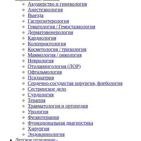
Акушерство и гинекология
Анестезиология
Выезда
Гастроэнтерология
Гематология / Гемостазиология
Дерматовенерология
Кардиология
Колопроктология
Косметология / трихология
Маммология / онкология
Неврология
Отоларингология (ЛОР)
Офтальмология
Психиатрия
Сердечно-сосудистая хирургия, флебология
Сестринское дело
Сурдология
Терапия
Травматология и ортопедия
Урология
Физиотерапия
Функциональная диагностика
Хирургия
Эндокринология
Детское отделение