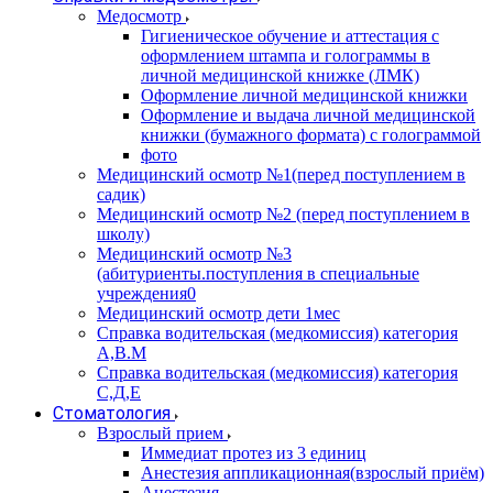
Медосмотр
Гигиеническое обучение и аттестация с
оформлением штампа и голограммы в
личной медицинской книжке (ЛМК)
Оформление личной медицинской книжки
Оформление и выдача личной медицинской
книжки (бумажного формата) с голограммой
фото
Медицинский осмотр №1(перед поступлением в
садик)
Медицинский осмотр №2 (перед поступлением в
школу)
Медицинский осмотр №3
(абитуриенты.поступления в специальные
учреждения0
Медицинский осмотр дети 1мес
Справка водительская (медкомиссия) категория
А,В.М
Справка водительская (медкомиссия) категория
С,Д,Е
Стоматология
Взрослый прием
Иммедиат протез из 3 единиц
Анестезия аппликационная(взрослый приём)
Анестезия