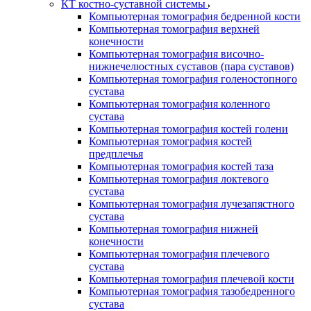
КТ костно-суставной системы
Компьютерная томография бедренной кости
Компьютерная томография верхней
конечности
Компьютерная томография височно-
нижнечелюстных суставов (пара суставов)
Компьютерная томография голеностопного
сустава
Компьютерная томография коленного
сустава
Компьютерная томография костей голени
Компьютерная томография костей
предплечья
Компьютерная томография костей таза
Компьютерная томография локтевого
сустава
Компьютерная томография лучезапястного
сустава
Компьютерная томография нижней
конечности
Компьютерная томография плечевого
сустава
Компьютерная томография плечевой кости
Компьютерная томография тазобедренного
сустава