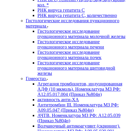
кол. *
РНК вируса гепатита C
РНК вируса гепатита C, количественно
Гистологические исследования пункционного
материала
Гистологическое исследование
пункционного материала молочной железы
Гистологическое исследование
пункционного материала печени
Гистологическое исследование
пункционного материала почек
Гистологическое исследование
пункционного материала щитовидной
железы
Гомеостаз
Агрегация тромбоцитов, индуцированная
АДФ (10 мкмоль). Номенклатура МЗ РФ:
A12.05.017.004 (Приказ №804н)
активность анти-ХА
Антитромбин III. Номенклатура МЗ РФ:
A09.05.047 (Приказ №804н)
АЧТВ. Номенклатура МЗ РФ: A12.05.039
(Приказ №804н)
Волчаночный антикоагулянт (скрининг).