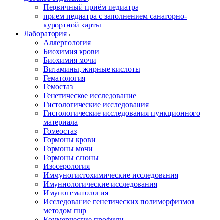
Первичный приём педиатра
прием педиатра с заполнением санаторно-
курортной карты
Лаборатория
Аллергология
Биохимия крови
Биохимия мочи
Витамины, жирные кислоты
Гематология
Гемостаз
Генетическое исследование
Гистологические исследования
Гистологические исследования пункционного
материала
Гомеостаз
Гормоны крови
Гормоны мочи
Гормоны слюны
Изосерология
Иммуногистохимические исследования
Имуннологические исследования
Имуногематология
Исследование генетических полиморфизмов
методом пцр
Коммерческие профили