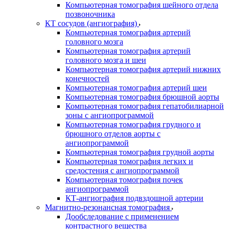
Компьютерная томография шейного отдела
позвоночника
КТ сосудов (ангиография)
Компьютерная томография артерий
головного мозга
Компьютерная томография артерий
головного мозга и шеи
Компьютерная томография артерий нижних
конечностей
Компьютерная томография артерий шеи
Компьютерная томография брюшной аорты
Компьютерная томография гепатобилиарной
зоны с ангиопрограммой
Компьютерная томография грудного и
брюшного отделов аорты с
ангиопрограммой
Компьютерная томография грудной аорты
Компьютерная томография легких и
средостения с ангиопрограммой
Компьютерная томография почек
ангиопрограммой
КТ-ангиография подвздошной артерии
Магнитно-резонансная томография
Дообследование с применением
контрастного вещества