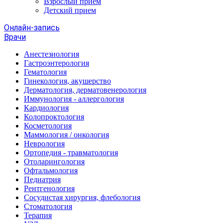
Взрослый прием
Детский прием
Онлайн-запись
Врачи
Анестезиология
Гастроэнтерология
Гематология
Гинекология, акушерство
Дерматология, дерматовенерология
Иммунология - аллергология
Кардиология
Колопроктология
Косметология
Маммология / онкология
Неврология
Ортопедия - травматология
Отоларингология
Офтальмология
Педиатрия
Рентгенология
Сосудистая хирургия, флебология
Стоматология
Терапия