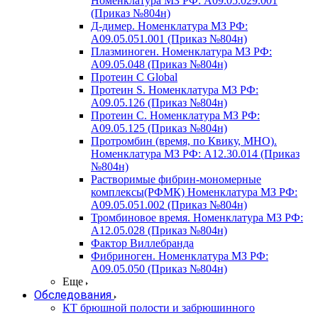
Номенклатура МЗ РФ: A09.05.029.001
(Приказ №804н)
Д-димер. Номенклатура МЗ РФ:
A09.05.051.001 (Приказ №804н)
Плазминоген. Номенклатура МЗ РФ:
A09.05.048 (Приказ №804н)
Протеин C Global
Протеин S. Номенклатура МЗ РФ:
A09.05.126 (Приказ №804н)
Протеин С. Номенклатура МЗ РФ:
A09.05.125 (Приказ №804н)
Протромбин (время, по Квику, МНО).
Номенклатура МЗ РФ: A12.30.014 (Приказ
№804н)
Растворимые фибрин-мономерные
комплексы(РФМК) Номенклатура МЗ РФ:
A09.05.051.002 (Приказ №804н)
Тромбиновое время. Номенклатура МЗ РФ:
A12.05.028 (Приказ №804н)
Фактор Виллебранда
Фибриноген. Номенклатура МЗ РФ:
A09.05.050 (Приказ №804н)
Еще
Обследования
КТ брюшной полости и забрюшинного