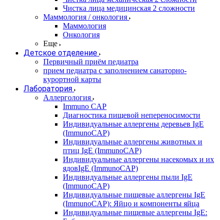
Чистка лица медицинская 2 сложности
Маммология / онкология
Маммология
Онкология
Еще
Детское отделение
Первичный приём педиатра
прием педиатра с заполнением санаторно-
курортной карты
Лаборатория
Аллергология
Immuno CAP
Диагностика пищевой непереносимости
Индивидуальные аллергены деревьев IgE
(ImmunoCAP)
Индивидуальные аллергены животных и
птиц IgE (ImmunoCAP)
Индивидуальные аллергены насекомых и их
ядовIgE (ImmunoCAP)
Индивидуальные аллергены пыли IgE
(ImmunoCAP)
Индивидуальные пищевые аллергены IgE
(ImmunoCAP): Яйцо и компоненты яйца
Индивидуальные пищевые аллергены IgE: