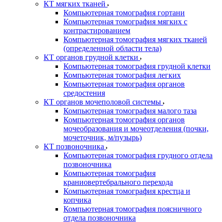
КТ мягких тканей
Компьютерная томография гортани
Компьютерная томография мягких с
контрастированием
Компьютерная томография мягких тканей
(определенной области тела)
КТ органов грудной клетки
Компьютерная томография грудной клетки
Компьютерная томография легких
Компьютерная томография органов
средостения
КТ органов мочеполовой системы
Компьютерная томография малого таза
Компьютерная томография органов
мочеобразования и мочеотделения (почки,
мочеточник, м/пузырь)
КТ позвоночника
Компьютерная томография грудного отдела
позвоночника
Компьютерная томография
краниовертебрального перехода
Компьютерная томография крестца и
копчика
Компьютерная томография поясничного
отдела позвоночника