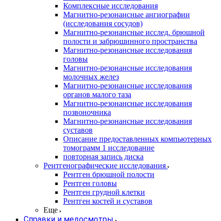
Комплексные исследования
Магнитно-резонансные ангиографии
(исследования сосудов)
Магнитно-резонансные исслед. брюшной
полости и забрюшинного пространства
Магнитно-резонансные исследования
головы
Магнитно-резонансные исследования
молочных желез
Магнитно-резонансные исследования
органов малого таза
Магнитно-резонансные исследования
позвоночника
Магнитно-резонансные исследования
суставов
Описание предоставленных компьютерных
томограмм 1 исследование
повторная запись диска
Рентгенографические исследования
Рентген брюшной полости
Рентген головы
Рентген грудной клетки
Рентген костей и суставов
Еще
Справки и медосмотры