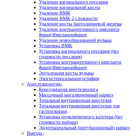
Удаление вагинального пессария
Удаление вагинальной кисты
Удаление ВМК
Удаление ВМК 2 сложности
Удаление кисты бартолиниевой железы
Удаление контрацептивного импланта
&quot;Импланон&quot;
Удаление новообразований вульвы
Установка ВМК
Установка вагинального пессария (без
стоимости пессария)
Установка контрацептивного импланта
&quot;Импланон&quot;
Энуклеация кисты вульвы
Эхогистеросальпингография
Анестезиология
Консультация анестезиолога
Массочный ингаляционный наркоз
Тотальная внутривенная анестезия
Тотальная внутривенная анестезия для
гастроскопии
Установка подключичного катетера (без
стоимости набора)
Эндотрахеальный (интубационный) наркоз
Выезда