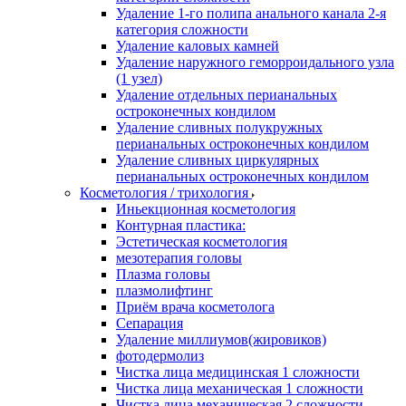
Удаление 1-го полипа анального канала 2-я
категория сложности
Удаление каловых камней
Удаление наружного геморроидального узла
(1 узел)
Удаление отдельных перианальных
остроконечных кондилом
Удаление сливных полукружных
перианальных остроконечных кондилом
Удаление сливных циркулярных
перианальных остроконечных кондилом
Косметология / трихология
Иньекционная косметология
Контурная пластика:
Эстетическая косметология
мезотерапия головы
Плазма головы
плазмолифтинг
Приём врача косметолога
Сепарация
Удаление миллиумов(жировиков)
фотодермолиз
Чистка лица медицинская 1 сложности
Чистка лица механическая 1 сложности
Чистка лица механическая 2 сложности