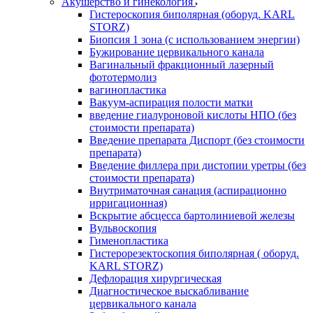
Акушерство и гинекология
Гистероскопия биполярная (оборуд. KARL
STORZ)
Биопсия 1 зона (с использованием энергии)
Бужирование цервикального канала
Вагинальный фракционный лазерный
фототермолиз
вагинопластика
Вакуум-аспирация полости матки
введение гиалуроновой кислоты НПО (без
стоимости препарата)
Введение препарата Диспорт (без стоимости
препарата)
Введение филлера при дистопии уретры (без
стоимости препарата)
Внутриматочная санация (аспирационно
ирригационная)
Вскрытие абсцесса бартолиниевой железы
Вульвоскопия
Гименопластика
Гистерорезектоскопия биполярная ( оборуд.
KARL STORZ)
Дефлорация хирургическая
Диагностическое выскабливание
цервикального канала