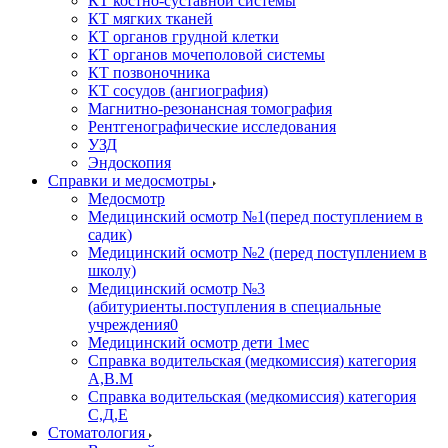
КТ костно-суставной системы
КТ мягких тканей
КТ органов грудной клетки
КТ органов мочеполовой системы
КТ позвоночника
КТ сосудов (ангиография)
Магнитно-резонансная томография
Рентгенографические исследования
УЗД
Эндоскопия
Справки и медосмотры
Медосмотр
Медицинский осмотр №1(перед поступлением в
садик)
Медицинский осмотр №2 (перед поступлением в
школу)
Медицинский осмотр №3
(абитуриенты.поступления в специальные
учреждения0
Медицинский осмотр дети 1мес
Справка водительская (медкомиссия) категория
А,В.М
Справка водительская (медкомиссия) категория
С,Д,Е
Стоматология