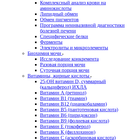
Комплексный анализ крови на
аминокислоты
Липидный обмен
Обмен пигментов
Программа неинвазивной диагностики
болезней печени
Специфические белки
Ферменты
Электролиты и микроэлементы
Биохимия мочи
Исследование конкремента
Разовая порция мочи
Суточная порция мочи
Витамины, жирные кислоты
25-OH витамин D, суммарный
(кальциферол) ИХЛА
Витамин А (ретинол)
Витамин В1 (тиамин)
Витамин В12 (цианкобаламин)
Витамин В5 (пантотеновая кислота)
Витамин В6 (пиридоксин)
Витамин В9 (фолиевая кислота)
Витамин Е (токоферол)
Витамин К (филлохинон)
Витамин С (аскорбиновая кислота)