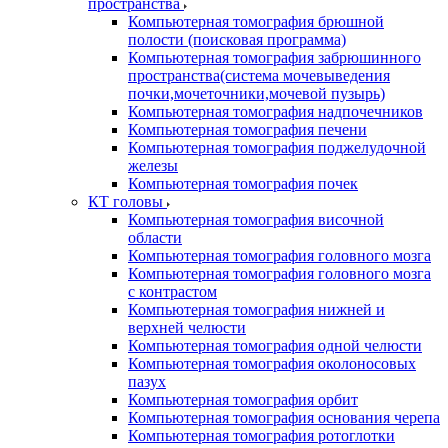
пространства
Компьютерная томография брюшной
полости (поисковая программа)
Компьютерная томография забрюшинного
пространства(система мочевыведения
почки,мочеточники,мочевой пузырь)
Компьютерная томография надпочечников
Компьютерная томография печени
Компьютерная томография поджелудочной
железы
Компьютерная томография почек
КТ головы
Компьютерная томография височной
области
Компьютерная томография головного мозга
Компьютерная томография головного мозга
с контрастом
Компьютерная томография нижней и
верхней челюсти
Компьютерная томография одной челюсти
Компьютерная томография околоносовых
пазух
Компьютерная томография орбит
Компьютерная томография основания черепа
Компьютерная томография ротоглотки