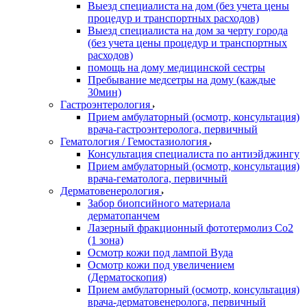
Выезд специалиста на дом (без учета цены
процедур и транспортных расходов)
Выезд специалиста на дом за черту города
(без учета цены процедур и транспортных
расходов)
помощь на дому медицинской сестры
Пребывание медсетры на дому (каждые
30мин)
Гастроэнтерология
Прием амбулаторный (осмотр, консультация)
врача-гастроэнтеролога, первичный
Гематология / Гемостазиология
Консультация специалиста по антиэйджингу
Прием амбулаторный (осмотр, консультация)
врача-гематолога, первичный
Дерматовенерология
Забор биопсийного материала
дерматопанчем
Лазерный фракционный фототермолиз Со2
(1 зона)
Осмотр кожи под лампой Вуда
Осмотр кожи под увеличением
(Дерматоскопия)
Прием амбулаторный (осмотр, консультация)
врача-дерматовенеролога, первичный