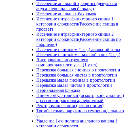
Иссечение анальной трещины (девульсия
ануса, перианальная блокада)
Иссечение анальных бахромок
Иссечение интрасфинктерного свища 1
категории сложности(Рассечение свища в
просвет)
Иссечение интрасфинктерного свища 2
категории сложности(Рассечение свища по
Габриелю)
Иссечение папиллом (1 ед.) анальной зоны
Иссечение папиллом анальной зоны (1 ед.)
Лигирование внутреннего
геморроидального узла (1 узел)
Перевязка большая гнойная в проктологии
Перевязка большая чистая в проктологии
Перевязка малая гнойная в проктологии
Перевязка малая чистая в проктологии
Перианальная блокада
Прием амбулаторный (осмотр, консультация)
врача-колопроктолога, первичный
Ректороманоскопия (ректоспопия)
Тромбэктомия наружного геморроидального
узла
Удаление 1-го полипа анального канала 1
категории сложности