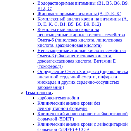
Водорастворимые витамины (B1, B5, B6, В9,
В12, С)
Жирорастворимые витамины (A, D, E, K)
Комплексный анализ крови на витамины (A,
D, E, K, C, B1, B5, B6, В9, B12)
Комплексный анализ крови на
ненасыщенные жирные кислоты семейства
Омега-6 (линолевая кислота, линоленовая
кислота, арахидоновая кислота)
Ненасыщенные жирные кислоты семейства
Омега-3 (эйкозапентаеновая кислота,
докозагексаеновая кислота, Витамин E
(токоферол))
Определение Омега-3 индекса (оценка риска
внезапной сердечной смерти, инфаркта
миокарда и других сердечно-сосудистых
заболеваний)
Гематология
карбоксигемоглобин
Клинический анализ крови без
лейкоцитарной формулы
Клинический анализ крови с лейкоцитарной
формулой (5DIFF)
Клинический анализ крови с лейкоцитарной
формулой (5DIFF) + СОЭ