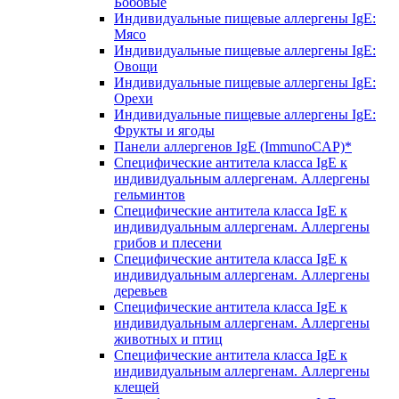
Бобовые
Индивидуальные пищевые аллергены IgE:
Мясо
Индивидуальные пищевые аллергены IgE:
Овощи
Индивидуальные пищевые аллергены IgE:
Орехи
Индивидуальные пищевые аллергены IgE:
Фрукты и ягоды
Панели аллергенов IgE (ImmunoCAP)*
Специфические антитела класса IgE к
индивидуальным аллергенам. Аллергены
гельминтов
Специфические антитела класса IgE к
индивидуальным аллергенам. Аллергены
грибов и плесени
Специфические антитела класса IgE к
индивидуальным аллергенам. Аллергены
деревьев
Специфические антитела класса IgE к
индивидуальным аллергенам. Аллергены
животных и птиц
Специфические антитела класса IgE к
индивидуальным аллергенам. Аллергены
клещей