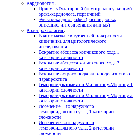
Кардиология
Прием амбулаторный (осмотр, консультация)
врача-кардиолога, первичный
Электрокардиография (расшифровка,
описание, интерпретация данных)
Колопроктология
Взятие мазка с внутренней поверхности
кишечника для цитологического
исследования
Вскрытие абсцесса копчикового хода 1
категории сложности
Вскрытие абсцесса копчикового хода 2
категории сложности
Вскрытие острого подкожно-подслизистого
парапроктита
Геморроидэктомия по Миллигану-Моргану 1
категории сложности
Геморроидэктомия по Миллигану-Моргану 2
категории сложности
Иссечение 1-го наружного
геморроидального узла, 1 категории
сложности
Иссечение 1-го наружного
геморроидального узла, 2 категории
сложности