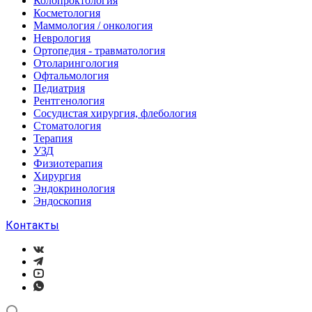
Колопроктология
Косметология
Маммология / онкология
Неврология
Ортопедия - травматология
Отоларингология
Офтальмология
Педиатрия
Рентгенология
Сосудистая хирургия, флебология
Стоматология
Терапия
УЗД
Физиотерапия
Хирургия
Эндокринология
Эндоскопия
Контакты