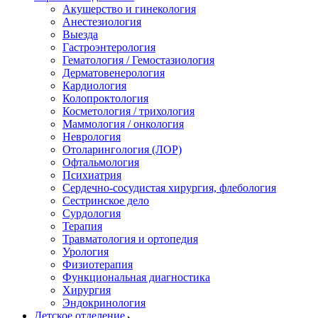
Акушерство и гинекология
Анестезиология
Выезда
Гастроэнтерология
Гематология / Гемостазиология
Дерматовенерология
Кардиология
Колопроктология
Косметология / трихология
Маммология / онкология
Неврология
Отоларингология (ЛОР)
Офтальмология
Психиатрия
Сердечно-сосудистая хирургия, флебология
Сестринское дело
Сурдология
Терапия
Травматология и ортопедия
Урология
Физиотерапия
Функциональная диагностика
Хирургия
Эндокринология
Детское отделение