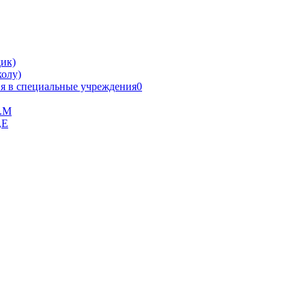
ик)
олу)
я в специальные учреждения0
В.М
,Е