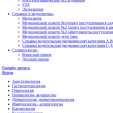
Рентгенографические исследования
УЗД
Эндоскопия
Справки и медосмотры
Медосмотр
Медицинский осмотр №1(перед поступлением в сад
Медицинский осмотр №2 (перед поступлением в шк
Медицинский осмотр №3 (абитуриенты.поступлени
Медицинский осмотр дети 1мес
Справка водительская (медкомиссия) категория А,
Справка водительская (медкомиссия) категория С,Д
Стоматология
Взрослый прием
Детский прием
Онлайн-запись
Врачи
Анестезиология
Гастроэнтерология
Гематология
Гинекология, акушерство
Дерматология, дерматовенерология
Иммунология - аллергология
Кардиология