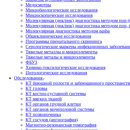
Медосмотры
Микробиологические исследования
Микроскопические исследования
Молекулярная (днк/рнк) диагностика методом пцр (
Молекулярная (днк/рнк) диагностика методом пцр, 
Молекулярная диагностика методом nasba
Общеклинические исследования
Программы пренатального скрининга
Серологические маркеры инфекционных заболеван
Тяжелые металлы и микроэлементы
Тяжелые металы и микроэлементы
ФБУЗ
Химико-токсилогические исследования
Цитологические исследования
Обследования
КТ брюшной полости и забрюшинного пространств
КТ головы
КТ костно-суставной системы
КТ мягких тканей
КТ органов грудной клетки
КТ органов мочеполовой системы
КТ позвоночника
КТ сосудов (ангиография)
Магнитно-резонансная томография