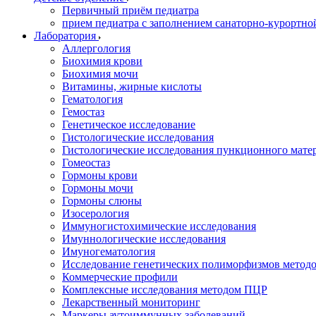
Первичный приём педиатра
прием педиатра с заполнением санаторно-курортно
Лаборатория
Аллергология
Биохимия крови
Биохимия мочи
Витамины, жирные кислоты
Гематология
Гемостаз
Генетическое исследование
Гистологические исследования
Гистологические исследования пункционного мате
Гомеостаз
Гормоны крови
Гормоны мочи
Гормоны слюны
Изосерология
Иммуногистохимические исследования
Имуннологические исследования
Имуногематология
Исследование генетических полиморфизмов метод
Коммерческие профили
Комплексные исследования методом ПЦР
Лекарственный мониторинг
Маркеры аутоиммунных заболеваний