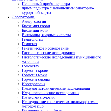
Первичный приём педиатра
прием педиатра с заполнением санаторно-
курортной карты
Лаборатория
Аллергология
Биохимия крови
Биохимия мочи
Витамины, жирные кислоты
Гематология
Гемостаз
Генетическое исследование
Гистологические исследования
Гистологические исследования пункционного
материала
Гомеостаз
Гормоны крови
Гормоны мочи
Гормоны слюны
Изосерология
Иммуногистохимические исследования
Имуннологические исследования
Имуногематология
Исследование генетических полиморфизмов
методом пцр
Коммерческие профили