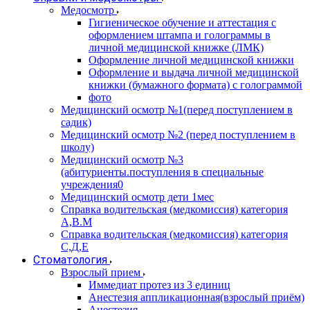
Медосмотр
Гигиеническое обучение и аттестация с
оформлением штампа и голограммы в
личной медицинской книжке (ЛМК)
Оформление личной медицинской книжки
Оформление и выдача личной медицинской
книжки (бумажного формата) с голограммой
фото
Медицинский осмотр №1(перед поступлением в
садик)
Медицинский осмотр №2 (перед поступлением в
школу)
Медицинский осмотр №3
(абитуриенты.поступления в специальные
учреждения0
Медицинский осмотр дети 1мес
Справка водительская (медкомиссия) категория
А,В.М
Справка водительская (медкомиссия) категория
С,Д,Е
Стоматология
Взрослый прием
Иммедиат протез из 3 единиц
Анестезия аппликационная(взрослый приём)
Анестезия