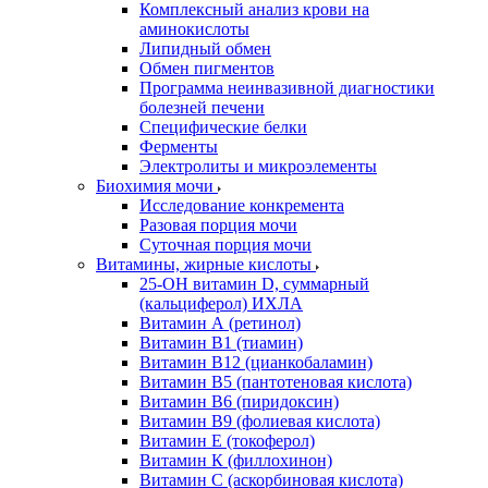
Комплексный анализ крови на
аминокислоты
Липидный обмен
Обмен пигментов
Программа неинвазивной диагностики
болезней печени
Специфические белки
Ферменты
Электролиты и микроэлементы
Биохимия мочи
Исследование конкремента
Разовая порция мочи
Суточная порция мочи
Витамины, жирные кислоты
25-OH витамин D, суммарный
(кальциферол) ИХЛА
Витамин А (ретинол)
Витамин В1 (тиамин)
Витамин В12 (цианкобаламин)
Витамин В5 (пантотеновая кислота)
Витамин В6 (пиридоксин)
Витамин В9 (фолиевая кислота)
Витамин Е (токоферол)
Витамин К (филлохинон)
Витамин С (аскорбиновая кислота)