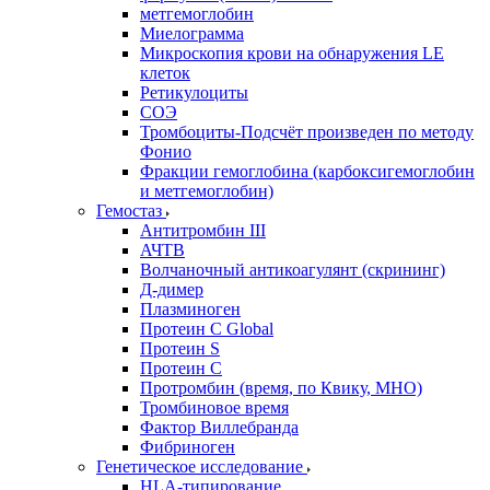
метгемоглобин
Миелограмма
Микроскопия крови на обнаружения LE
клеток
Ретикулоциты
СОЭ
Тромбоциты-Подсчёт произведен по методу
Фонио
Фракции гемоглобина (карбоксигемоглобин
и метгемоглобин)
Гемостаз
Антитромбин III
АЧТВ
Волчаночный антикоагулянт (скрининг)
Д-димер
Плазминоген
Протеин C Global
Протеин S
Протеин С
Протромбин (время, по Квику, МНО)
Тромбиновое время
Фактор Виллебранда
Фибриноген
Генетическое исследование
HLA-типирование