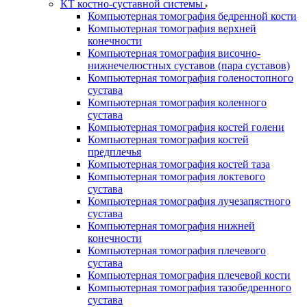
КТ костно-суставной системы
Компьютерная томография бедренной кости
Компьютерная томография верхней
конечности
Компьютерная томография височно-
нижнечелюстных суставов (пара суставов)
Компьютерная томография голеностопного
сустава
Компьютерная томография коленного
сустава
Компьютерная томография костей голени
Компьютерная томография костей
предплечья
Компьютерная томография костей таза
Компьютерная томография локтевого
сустава
Компьютерная томография лучезапястного
сустава
Компьютерная томография нижней
конечности
Компьютерная томография плечевого
сустава
Компьютерная томография плечевой кости
Компьютерная томография тазобедренного
сустава