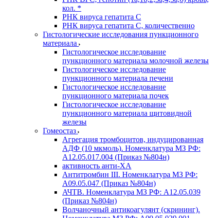
кол. *
РНК вируса гепатита C
РНК вируса гепатита C, количественно
Гистологические исследования пункционного
материала
Гистологическое исследование
пункционного материала молочной железы
Гистологическое исследование
пункционного материала печени
Гистологическое исследование
пункционного материала почек
Гистологическое исследование
пункционного материала щитовидной
железы
Гомеостаз
Агрегация тромбоцитов, индуцированная
АДФ (10 мкмоль). Номенклатура МЗ РФ:
A12.05.017.004 (Приказ №804н)
активность анти-ХА
Антитромбин III. Номенклатура МЗ РФ:
A09.05.047 (Приказ №804н)
АЧТВ. Номенклатура МЗ РФ: A12.05.039
(Приказ №804н)
Волчаночный антикоагулянт (скрининг).