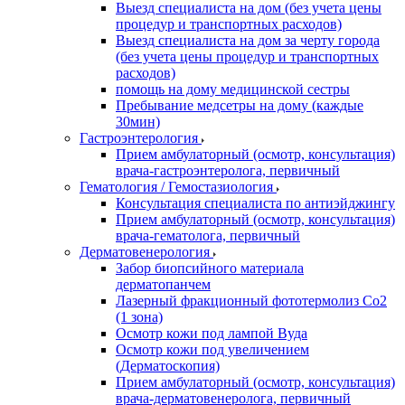
Выезд специалиста на дом (без учета цены
процедур и транспортных расходов)
Выезд специалиста на дом за черту города
(без учета цены процедур и транспортных
расходов)
помощь на дому медицинской сестры
Пребывание медсетры на дому (каждые
30мин)
Гастроэнтерология
Прием амбулаторный (осмотр, консультация)
врача-гастроэнтеролога, первичный
Гематология / Гемостазиология
Консультация специалиста по антиэйджингу
Прием амбулаторный (осмотр, консультация)
врача-гематолога, первичный
Дерматовенерология
Забор биопсийного материала
дерматопанчем
Лазерный фракционный фототермолиз Со2
(1 зона)
Осмотр кожи под лампой Вуда
Осмотр кожи под увеличением
(Дерматоскопия)
Прием амбулаторный (осмотр, консультация)
врача-дерматовенеролога, первичный