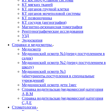
КТ костно-суставной системы
КТ мягких тканей
КТ органов грудной клетки
КТ органов мочеполовой системы
КТ позвоночника
КТ сосудов (ангиография)
Магнитно-резонансная томография
Рентгенографические исследования
УЗД
Эндоскопия
Справки и медосмотры
Медосмотр
Медицинский осмотр №1(перед поступлением в
садик)
Медицинский осмотр №2 (перед поступлением в
школу)
Медицинский осмотр №3
(абитуриенты.поступления в специальные
учреждения0
Медицинский осмотр дети 1мес
Справка водительская (медкомиссия) категория
А,В.М
Справка водительская (медкомиссия) категория
С,Д,Е
Стоматология