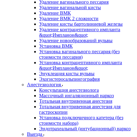
Удаление вагинального пессария
Удаление вагинальной кисты
Удаление ВМК
Удаление ВМК 2 сложности
Удаление кисты бартолиниевой железы
Удаление контрацептивного импланта
&quot;Импланон&quot;
Удаление новообразований вульвы
Установка ВМК
Установка вагинального пессария (без
стоимости пессария)
Установка контрацептивного импланта
&quot;Импланон&quot;
Энуклеация кисты вульвы
Эхогистеросальпингография
Анестезиология
Консультация анестезиолога
Массочный ингаляционный наркоз
Тотальная внутривенная анестезия
Тотальная внутривенная анестезия для
гастроскопии
Установка подключичного катетера (без
стоимости набора)
Эндотрахеальный (интубационный) наркоз
Выезда