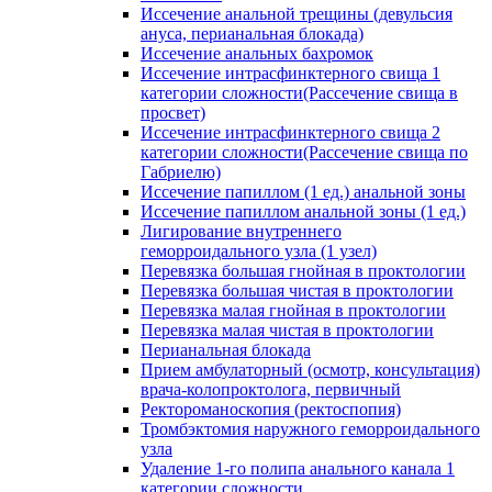
Иссечение анальной трещины (девульсия
ануса, перианальная блокада)
Иссечение анальных бахромок
Иссечение интрасфинктерного свища 1
категории сложности(Рассечение свища в
просвет)
Иссечение интрасфинктерного свища 2
категории сложности(Рассечение свища по
Габриелю)
Иссечение папиллом (1 ед.) анальной зоны
Иссечение папиллом анальной зоны (1 ед.)
Лигирование внутреннего
геморроидального узла (1 узел)
Перевязка большая гнойная в проктологии
Перевязка большая чистая в проктологии
Перевязка малая гнойная в проктологии
Перевязка малая чистая в проктологии
Перианальная блокада
Прием амбулаторный (осмотр, консультация)
врача-колопроктолога, первичный
Ректороманоскопия (ректоспопия)
Тромбэктомия наружного геморроидального
узла
Удаление 1-го полипа анального канала 1
категории сложности