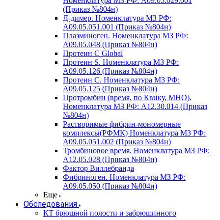
Номенклатура МЗ РФ: A09.05.029.001
(Приказ №804н)
Д-димер. Номенклатура МЗ РФ:
A09.05.051.001 (Приказ №804н)
Плазминоген. Номенклатура МЗ РФ:
A09.05.048 (Приказ №804н)
Протеин C Global
Протеин S. Номенклатура МЗ РФ:
A09.05.126 (Приказ №804н)
Протеин С. Номенклатура МЗ РФ:
A09.05.125 (Приказ №804н)
Протромбин (время, по Квику, МНО).
Номенклатура МЗ РФ: A12.30.014 (Приказ
№804н)
Растворимые фибрин-мономерные
комплексы(РФМК) Номенклатура МЗ РФ:
A09.05.051.002 (Приказ №804н)
Тромбиновое время. Номенклатура МЗ РФ:
A12.05.028 (Приказ №804н)
Фактор Виллебранда
Фибриноген. Номенклатура МЗ РФ:
A09.05.050 (Приказ №804н)
Еще
Обследования
КТ брюшной полости и забрюшинного