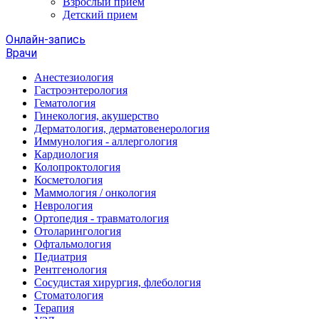
Взрослый прием
Детский прием
Онлайн-запись
Врачи
Анестезиология
Гастроэнтерология
Гематология
Гинекология, акушерство
Дерматология, дерматовенерология
Иммунология - аллергология
Кардиология
Колопроктология
Косметология
Маммология / онкология
Неврология
Ортопедия - травматология
Отоларингология
Офтальмология
Педиатрия
Рентгенология
Сосудистая хирургия, флебология
Стоматология
Терапия