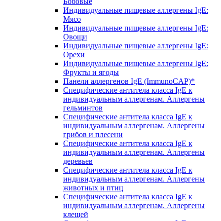
Бобовые
Индивидуальные пищевые аллергены IgE:
Мясо
Индивидуальные пищевые аллергены IgE:
Овощи
Индивидуальные пищевые аллергены IgE:
Орехи
Индивидуальные пищевые аллергены IgE:
Фрукты и ягоды
Панели аллергенов IgE (ImmunoCAP)*
Специфические антитела класса IgE к
индивидуальным аллергенам. Аллергены
гельминтов
Специфические антитела класса IgE к
индивидуальным аллергенам. Аллергены
грибов и плесени
Специфические антитела класса IgE к
индивидуальным аллергенам. Аллергены
деревьев
Специфические антитела класса IgE к
индивидуальным аллергенам. Аллергены
животных и птиц
Специфические антитела класса IgE к
индивидуальным аллергенам. Аллергены
клещей