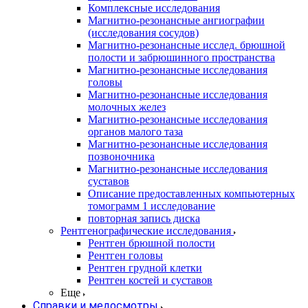
Комплексные исследования
Магнитно-резонансные ангиографии
(исследования сосудов)
Магнитно-резонансные исслед. брюшной
полости и забрюшинного пространства
Магнитно-резонансные исследования
головы
Магнитно-резонансные исследования
молочных желез
Магнитно-резонансные исследования
органов малого таза
Магнитно-резонансные исследования
позвоночника
Магнитно-резонансные исследования
суставов
Описание предоставленных компьютерных
томограмм 1 исследование
повторная запись диска
Рентгенографические исследования
Рентген брюшной полости
Рентген головы
Рентген грудной клетки
Рентген костей и суставов
Еще
Справки и медосмотры