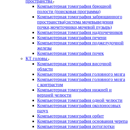
пространства
Компьютерная томография брюшной
полости (поисковая программа)
Компьютерная томография забрюшинного
пространства(система мочевыведения
почки,мочеточники,мочевой пузырь)
Компьютерная томография надпочечников
Компьютерная томография печени
Компьютерная томография поджелудочной
железы
Компьютерная томография почек
КТ головы
Компьютерная томография височной
области
Компьютерная томография головного мозга
Компьютерная томография головного мозга
с контрастом
Компьютерная томография нижней и
верхней челюсти
Компьютерная томография одной челюсти
Компьютерная томография околоносовых
пазух
Компьютерная томография орбит
Компьютерная томография основания черепа
Компьютерная томография ротоглотки