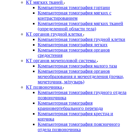
КТ мягких тканей
Компьютерная томография гортани
Компьютерная томография мягких с
контрастированием
Компьютерная томография мягких тканей
(определенной области тела)
КТ органов грудной клетки
Компьютерная томография грудной клетки
Компьютерная томография легких
Компьютерная томография органов
средостения
КТ органов мочеполовой системы
Компьютерная томография малого таза
Компьютерная томография органов
мочеобразования и мочеотделения (почки,
мочеточник, м/пузырь)
КТ позвоночника
Компьютерная томография грудного отдела
позвоночника
Компьютерная томография
краниовертебрального перехода
Компьютерная томография крестца и
копчика
Компьютерная томография поясничного
отдела позвоночника