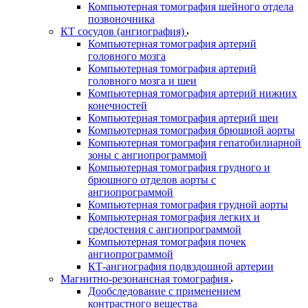
Компьютерная томография шейного отдела
позвоночника
КТ сосудов (ангиография)
Компьютерная томография артерий
головного мозга
Компьютерная томография артерий
головного мозга и шеи
Компьютерная томография артерий нижних
конечностей
Компьютерная томография артерий шеи
Компьютерная томография брюшной аорты
Компьютерная томография гепатобилиарной
зоны с ангиопрограммой
Компьютерная томография грудного и
брюшного отделов аорты с
ангиопрограммой
Компьютерная томография грудной аорты
Компьютерная томография легких и
средостения с ангиопрограммой
Компьютерная томография почек
ангиопрограммой
КТ-ангиография подвздошной артерии
Магнитно-резонансная томография
Дообследование с применением
контрастного вещества