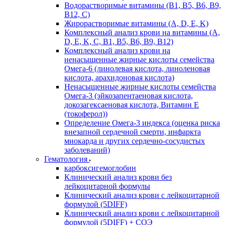
Водорастворимые витамины (B1, B5, B6, В9,
В12, С)
Жирорастворимые витамины (A, D, E, K)
Комплексный анализ крови на витамины (A,
D, E, K, C, B1, B5, B6, В9, B12)
Комплексный анализ крови на
ненасыщенные жирные кислоты семейства
Омега-6 (линолевая кислота, линоленовая
кислота, арахидоновая кислота)
Ненасыщенные жирные кислоты семейства
Омега-3 (эйкозапентаеновая кислота,
докозагексаеновая кислота, Витамин E
(токоферол))
Определение Омега-3 индекса (оценка риска
внезапной сердечной смерти, инфаркта
миокарда и других сердечно-сосудистых
заболеваний)
Гематология
карбоксигемоглобин
Клинический анализ крови без
лейкоцитарной формулы
Клинический анализ крови с лейкоцитарной
формулой (5DIFF)
Клинический анализ крови с лейкоцитарной
формулой (5DIFF) + СОЭ