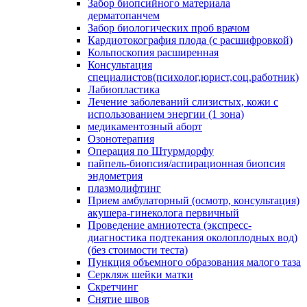
Забор биопсийного материала
дерматопанчем
Забор биологических проб врачом
Кардиотокография плода (с расшифровкой)
Кольпоскопия расширенная
Консультация
специалистов(психолог,юрист,соц.работник)
Лабиопластика
Лечение заболеваний слизистых, кожи с
использованием энергии (1 зона)
медикаментозный аборт
Озонотерапия
Операция по Штурмдорфу
пайпель-биопсия/аспирационная биопсия
эндометрия
плазмолифтинг
Прием амбулаторный (осмотр, консультация)
акушера-гинеколога первичный
Проведение амниотеста (экспресс-
диагностика подтекания околоплодных вод)
(без стоимости теста)
Пункция объемного образования малого таза
Серкляж шейки матки
Скретчинг
Снятие швов