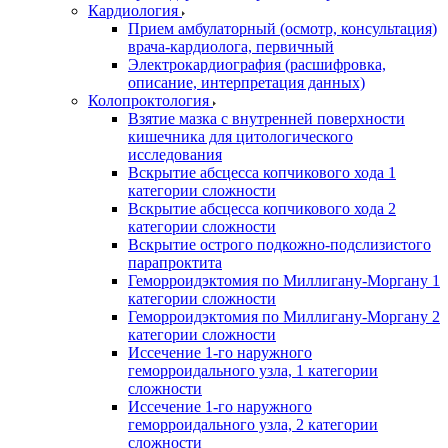
Кардиология
Прием амбулаторный (осмотр, консультация)
врача-кардиолога, первичный
Электрокардиография (расшифровка,
описание, интерпретация данных)
Колопроктология
Взятие мазка с внутренней поверхности
кишечника для цитологического
исследования
Вскрытие абсцесса копчикового хода 1
категории сложности
Вскрытие абсцесса копчикового хода 2
категории сложности
Вскрытие острого подкожно-подслизистого
парапроктита
Геморроидэктомия по Миллигану-Моргану 1
категории сложности
Геморроидэктомия по Миллигану-Моргану 2
категории сложности
Иссечение 1-го наружного
геморроидального узла, 1 категории
сложности
Иссечение 1-го наружного
геморроидального узла, 2 категории
сложности