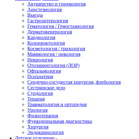
Акушерство и гинекология
Анестезиология
Выезда
Гастроэнтерология
Гематология / Гемостазиология
Дерматовенерология
Кардиология
Колопроктология
Косметология / трихология
Маммология / онкология
Неврология
Отоларингология (ЛОР)
Офтальмология
Психиатрия
Сердечно-сосудистая хирургия, флебология
Сестринское дело
Сурдология
Терапия
Травматология и ортопедия
Урология
Физиотерапия
Функциональная диагностика
Хирургия
Эндокринология
Детское отделение