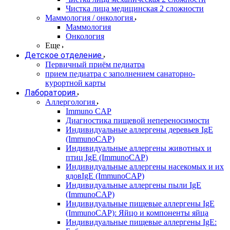
Чистка лица медицинская 2 сложности
Маммология / онкология
Маммология
Онкология
Еще
Детское отделение
Первичный приём педиатра
прием педиатра с заполнением санаторно-
курортной карты
Лаборатория
Аллергология
Immuno CAP
Диагностика пищевой непереносимости
Индивидуальные аллергены деревьев IgE
(ImmunoCAP)
Индивидуальные аллергены животных и
птиц IgE (ImmunoCAP)
Индивидуальные аллергены насекомых и их
ядовIgE (ImmunoCAP)
Индивидуальные аллергены пыли IgE
(ImmunoCAP)
Индивидуальные пищевые аллергены IgE
(ImmunoCAP): Яйцо и компоненты яйца
Индивидуальные пищевые аллергены IgE: