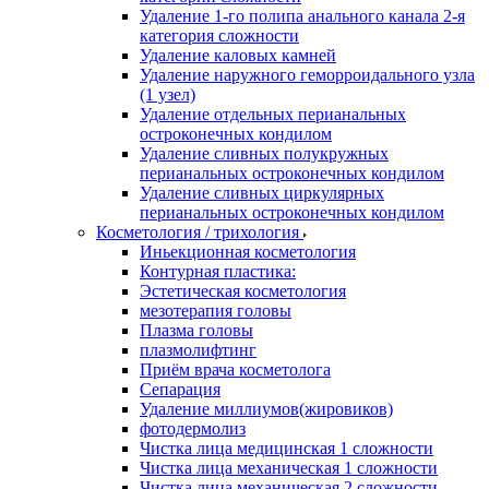
Удаление 1-го полипа анального канала 2-я
категория сложности
Удаление каловых камней
Удаление наружного геморроидального узла
(1 узел)
Удаление отдельных перианальных
остроконечных кондилом
Удаление сливных полукружных
перианальных остроконечных кондилом
Удаление сливных циркулярных
перианальных остроконечных кондилом
Косметология / трихология
Иньекционная косметология
Контурная пластика:
Эстетическая косметология
мезотерапия головы
Плазма головы
плазмолифтинг
Приём врача косметолога
Сепарация
Удаление миллиумов(жировиков)
фотодермолиз
Чистка лица медицинская 1 сложности
Чистка лица механическая 1 сложности
Чистка лица механическая 2 сложности