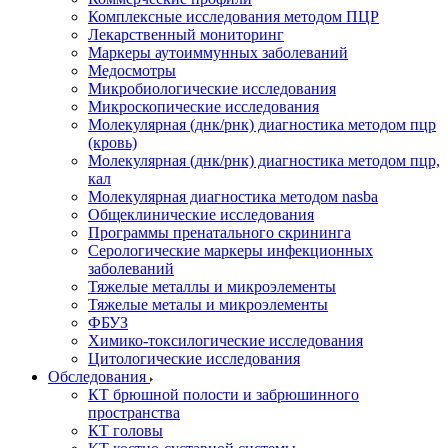
Комплексные исследования методом ПЦР
Лекарственный мониторинг
Маркеры аутоиммунных заболеваний
Медосмотры
Микробиологические исследования
Микроскопические исследования
Молекулярная (днк/рнк) диагностика методом пцр
(кровь)
Молекулярная (днк/рнк) диагностика методом пцр,
кал
Молекулярная диагностика методом nasba
Общеклинические исследования
Программы пренатального скрининга
Серологические маркеры инфекционных
заболеваний
Тяжелые металлы и микроэлементы
Тяжелые металы и микроэлементы
ФБУЗ
Химико-токсилогические исследования
Цитологические исследования
Обследования
КТ брюшной полости и забрюшинного
пространства
КТ головы