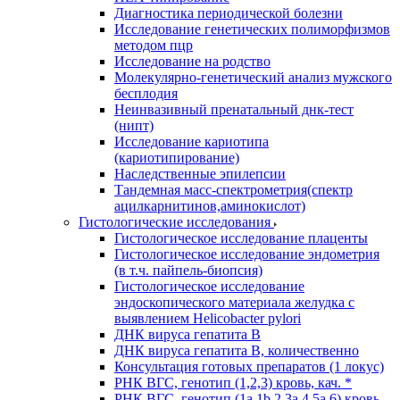
Диагностика периодической болезни
Исследование генетических полиморфизмов
методом пцр
Исследование на родство
Молекулярно-генетический анализ мужского
бесплодия
Неинвазивный пренатальный днк-тест
(нипт)
Исследование кариотипа
(кариотипирование)
Наследственные эпилепсии
Тандемная масс-спектрометрия(спектр
ацилкарнитинов,аминокислот)
Гистологические исследования
Гистологическое исследование плаценты
Гистологическое исследование эндометрия
(в т.ч. пайпель-биопсия)
Гистологическое исследование
эндоскопического материала желудка с
выявлением Helicobacter pylori
ДНК вируса гепатита B
ДНК вируса гепатита B, количественно
Консультация готовых препаратов (1 локус)
РНК ВГC, генотип (1,2,3) кровь, кач. *
РНК ВГC, генотип (1a,1b,2,3a,4,5a,6) кровь,