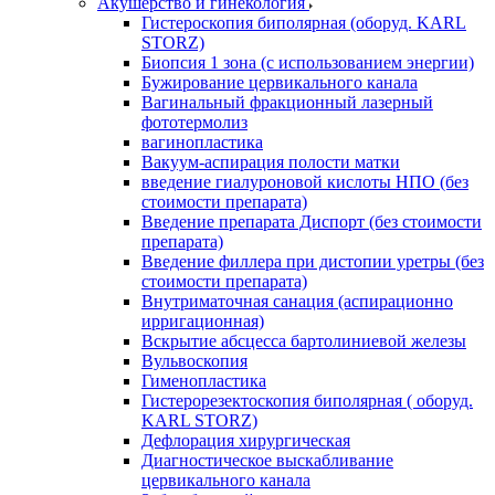
Акушерство и гинекология
Гистероскопия биполярная (оборуд. KARL
STORZ)
Биопсия 1 зона (с использованием энергии)
Бужирование цервикального канала
Вагинальный фракционный лазерный
фототермолиз
вагинопластика
Вакуум-аспирация полости матки
введение гиалуроновой кислоты НПО (без
стоимости препарата)
Введение препарата Диспорт (без стоимости
препарата)
Введение филлера при дистопии уретры (без
стоимости препарата)
Внутриматочная санация (аспирационно
ирригационная)
Вскрытие абсцесса бартолиниевой железы
Вульвоскопия
Гименопластика
Гистерорезектоскопия биполярная ( оборуд.
KARL STORZ)
Дефлорация хирургическая
Диагностическое выскабливание
цервикального канала