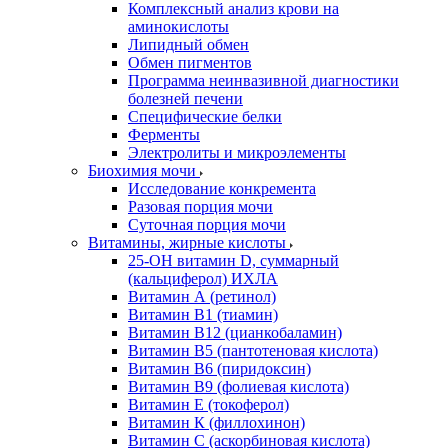
Комплексный анализ крови на
аминокислоты
Липидный обмен
Обмен пигментов
Программа неинвазивной диагностики
болезней печени
Специфические белки
Ферменты
Электролиты и микроэлементы
Биохимия мочи
Исследование конкремента
Разовая порция мочи
Суточная порция мочи
Витамины, жирные кислоты
25-OH витамин D, суммарный
(кальциферол) ИХЛА
Витамин А (ретинол)
Витамин В1 (тиамин)
Витамин В12 (цианкобаламин)
Витамин В5 (пантотеновая кислота)
Витамин В6 (пиридоксин)
Витамин В9 (фолиевая кислота)
Витамин Е (токоферол)
Витамин К (филлохинон)
Витамин С (аскорбиновая кислота)