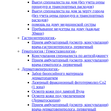
Выезд специалиста на дом (без учета цены
процедур и транспортных расходов)
Выезд специалиста на дом за черту города
(без учета цены процедур и транспортных
расходов)
помощь на дому медицинской сестры
Пребывание медсетры на дому (каждые
30мин)
Гастроэнтерология
Прием амбулаторный (осмотр, консультация)
врача-гастроэнтеролога, первичный
Гематология / Гемостазиология
Консультация специалиста по антиэйджингу
Прием амбулаторный (осмотр, консультация)
врача-гематолога, первичный
Дерматовенерология
Забор биопсийного материала
дерматопанчем
Лазерный фракционный фототермолиз Со2
(1 зона)
Осмотр кожи под лампой Вуда
Осмотр кожи под увеличением
(Дерматоскопия)
Прием амбулаторный (осмотр, консультация)
врача-дерматовенеролога, первичный