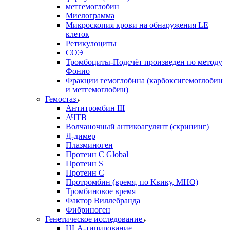
метгемоглобин
Миелограмма
Микроскопия крови на обнаружения LE
клеток
Ретикулоциты
СОЭ
Тромбоциты-Подсчёт произведен по методу
Фонио
Фракции гемоглобина (карбоксигемоглобин
и метгемоглобин)
Гемостаз
Антитромбин III
АЧТВ
Волчаночный антикоагулянт (скрининг)
Д-димер
Плазминоген
Протеин C Global
Протеин S
Протеин С
Протромбин (время, по Квику, МНО)
Тромбиновое время
Фактор Виллебранда
Фибриноген
Генетическое исследование
HLA-типирование