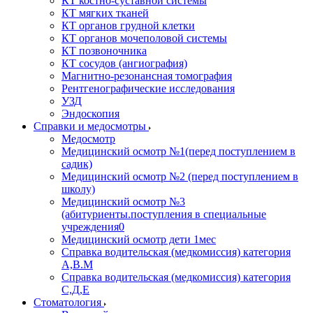
КТ костно-суставной системы
КТ мягких тканей
КТ органов грудной клетки
КТ органов мочеполовой системы
КТ позвоночника
КТ сосудов (ангиография)
Магнитно-резонансная томография
Рентгенографические исследования
УЗД
Эндоскопия
Справки и медосмотры
Медосмотр
Медицинский осмотр №1(перед поступлением в
садик)
Медицинский осмотр №2 (перед поступлением в
школу)
Медицинский осмотр №3
(абитуриенты.поступления в специальные
учреждения0
Медицинский осмотр дети 1мес
Справка водительская (медкомиссия) категория
А,В.М
Справка водительская (медкомиссия) категория
С,Д,Е
Стоматология