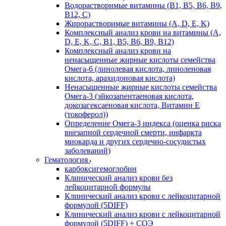
Водорастворимые витамины (B1, B5, B6, В9,
В12, С)
Жирорастворимые витамины (A, D, E, K)
Комплексный анализ крови на витамины (A,
D, E, K, C, B1, B5, B6, В9, B12)
Комплексный анализ крови на
ненасыщенные жирные кислоты семейства
Омега-6 (линолевая кислота, линоленовая
кислота, арахидоновая кислота)
Ненасыщенные жирные кислоты семейства
Омега-3 (эйкозапентаеновая кислота,
докозагексаеновая кислота, Витамин E
(токоферол))
Определение Омега-3 индекса (оценка риска
внезапной сердечной смерти, инфаркта
миокарда и других сердечно-сосудистых
заболеваний)
Гематология
карбоксигемоглобин
Клинический анализ крови без
лейкоцитарной формулы
Клинический анализ крови с лейкоцитарной
формулой (5DIFF)
Клинический анализ крови с лейкоцитарной
формулой (5DIFF) + СОЭ