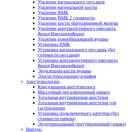
Удаление вагинального пессария
Удаление вагинальной кисты
Удаление ВМК
Удаление ВМК 2 сложности
Удаление кисты бартолиниевой железы
Удаление контрацептивного импланта
&quot;Импланон&quot;
Удаление новообразований вульвы
Установка ВМК
Установка вагинального пессария (без
стоимости пессария)
Установка контрацептивного импланта
&quot;Импланон&quot;
Энуклеация кисты вульвы
Эхогистеросальпингография
Анестезиология
Консультация анестезиолога
Массочный ингаляционный наркоз
Тотальная внутривенная анестезия
Тотальная внутривенная анестезия для
гастроскопии
Установка подключичного катетера (без
стоимости набора)
Эндотрахеальный (интубационный) наркоз
Выезда