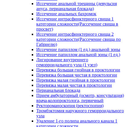
Иссечение анальной трещины (девульсия
ануса, перианальная блокада)
Иссечение анальных бахромок
Иссечение интрасфинктерного свища 1
категории сложности(Рассечение свища в
просвет)
Иссечение интрасфинктерного свища 2
категории сложности(Рассечение свища по
Габриелю)
Иссечение папиллом (1 ед.) анальной зоны
Иссечение папиллом анальной зоны (1 ед.)
Лигирование внутреннего
геморроидального узла (1 узел)
Перевязка большая гнойная в проктологии
Перевязка большая чистая в проктологии
Перевязка малая гнойная в проктологии
Перевязка малая чистая в проктологии
Перианальная блокада
Прием амбулаторный (осмотр, консультация)
врача-колопроктолога, первичный
Ректороманоскопия (ректоспопия)
Тромбэктомия наружного геморроидального
узла
Удаление 1-го полипа анального канала 1
категории сложности