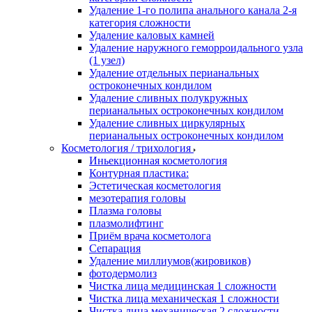
Удаление 1-го полипа анального канала 2-я
категория сложности
Удаление каловых камней
Удаление наружного геморроидального узла
(1 узел)
Удаление отдельных перианальных
остроконечных кондилом
Удаление сливных полукружных
перианальных остроконечных кондилом
Удаление сливных циркулярных
перианальных остроконечных кондилом
Косметология / трихология
Иньекционная косметология
Контурная пластика:
Эстетическая косметология
мезотерапия головы
Плазма головы
плазмолифтинг
Приём врача косметолога
Сепарация
Удаление миллиумов(жировиков)
фотодермолиз
Чистка лица медицинская 1 сложности
Чистка лица механическая 1 сложности
Чистка лица механическая 2 сложности