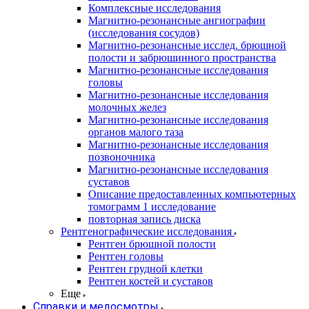
Комплексные исследования
Магнитно-резонансные ангиографии
(исследования сосудов)
Магнитно-резонансные исслед. брюшной
полости и забрюшинного пространства
Магнитно-резонансные исследования
головы
Магнитно-резонансные исследования
молочных желез
Магнитно-резонансные исследования
органов малого таза
Магнитно-резонансные исследования
позвоночника
Магнитно-резонансные исследования
суставов
Описание предоставленных компьютерных
томограмм 1 исследование
повторная запись диска
Рентгенографические исследования
Рентген брюшной полости
Рентген головы
Рентген грудной клетки
Рентген костей и суставов
Еще
Справки и медосмотры