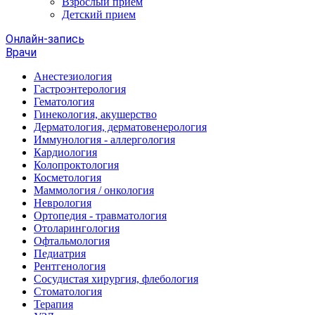
Взрослый прием
Детский прием
Онлайн-запись
Врачи
Анестезиология
Гастроэнтерология
Гематология
Гинекология, акушерство
Дерматология, дерматовенерология
Иммунология - аллергология
Кардиология
Колопроктология
Косметология
Маммология / онкология
Неврология
Ортопедия - травматология
Отоларингология
Офтальмология
Педиатрия
Рентгенология
Сосудистая хирургия, флебология
Стоматология
Терапия