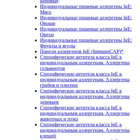
Бобовые
Индивидуальные пищевые аллергены IgE:
Мясо
Индивидуальные пищевые аллергены IgE:
Овощи
Индивидуальные пищевые аллергены IgE:
Орехи
Индивидуальные пищевые аллергены IgE:
Фрукты и ягоды
Панели аллергенов IgE (ImmunoCAP)*
Специфические антитела класса IgE к
индивидуальным аллергенам. Аллергены
гельминтов
Специфические антитела класса IgE к
индивидуальным аллергенам. Аллергены
грибов и плесени
Специфические антитела класса IgE к
индивидуальным аллергенам. Аллергены
деревьев
Специфические антитела класса IgE к
индивидуальным аллергенам. Аллергены
животных и птиц
Специфические антитела класса IgE к
индивидуальным аллергенам. Аллергены
клещей