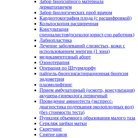
Забор биопсийного материала
дерматопанчем
Забор биологических проб врачом
Кардиотокография плода (с расшифровкой)
Кольпоскопия расширенная
Консультация
специалистов(психолог,юрист,соц.работник)
Лабиопластика
Лечение заболеваний слизистых, кожи с
использованием энергии (1 зона)
медикаментозный аборт
Озонотерапия
Операция по Штурмдорфу
пайпель-биопсия/аспирационная биопсия
эндометрия
плазмолифтинг
Прием амбулаторный (осмотр, консультация)
акушера-гинеколога первичный
Проведение амниотеста (экспресс-
диагностика подтекания околоплодных вод)
(без стоимости теста)
Пункция объемного образования малого таза
Серкляж шейки матки
Скретчинг
Снятие швов