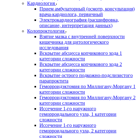
Кардиология
Прием амбулаторный (осмотр, консультация)
врача-кардиолога, первичный
Электрокардиография (расшифровка,
описание, интерпретация данных)
Колопроктология
Взятие мазка с внутренней поверхности
кишечника для цитологического
исследования
Вскрытие абсцесса копчикового хода 1
категории сложности
Вскрытие абсцесса копчикового хода 2
категории сложности
Вскрытие острого подкожно-подслизистого
парапроктита
Геморроидэктомия по Миллигану-Моргану 1
категории сложности
Геморроидэктомия по Миллигану-Моргану 2
категории сложности
Иссечение 1-го наружного
геморроидального узла, 1 категории
сложности
Иссечение 1-го наружного
геморроидального узла, 2 категории
сложности