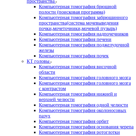
пространства
Компьютерная томография брюшной
полости (поисковая программа)
Компьютерная томография забрюшинного
пространства(система мочевыведения
почки,мочеточники,мочевой пузырь)
Компьютерная томография надпочечников
Компьютерная томография печени
Компьютерная томография поджелудочной
железы
Компьютерная томография почек
КТ головы
Компьютерная томография височной
области
Компьютерная томография головного мозга
Компьютерная томография головного мозга
с контрастом
Компьютерная томография нижней и
верхней челюсти
Компьютерная томография одной челюсти
Компьютерная томография околоносовых
пазух
Компьютерная томография орбит
Компьютерная томография основания черепа
Компьютерная томография ротоглотки