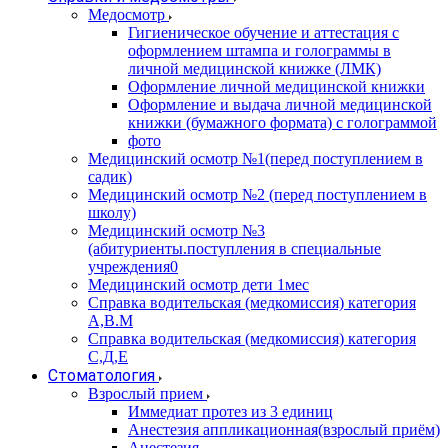
Медосмотр
Гигиеническое обучение и аттестация с
оформлением штампа и голограммы в
личной медицинской книжке (ЛМК)
Оформление личной медицинской книжки
Оформление и выдача личной медицинской
книжки (бумажного формата) с голограммой
фото
Медицинский осмотр №1(перед поступлением в
садик)
Медицинский осмотр №2 (перед поступлением в
школу)
Медицинский осмотр №3
(абитуриенты.поступления в специальные
учреждения0
Медицинский осмотр дети 1мес
Справка водительская (медкомиссия) категория
А,В.М
Справка водительская (медкомиссия) категория
С,Д,Е
Стоматология
Взрослый прием
Иммедиат протез из 3 единиц
Анестезия аппликационная(взрослый приём)
Анестезия