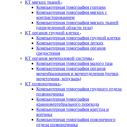
КТ мягких тканей
Компьютерная томография гортани
Компьютерная томография мягких с
контрастированием
Компьютерная томография мягких тканей
(определенной области тела)
КТ органов грудной клетки
Компьютерная томография грудной клетки
Компьютерная томография легких
Компьютерная томография органов
средостения
КТ органов мочеполовой системы
Компьютерная томография малого таза
Компьютерная томография органов
мочеобразования и мочеотделения (почки,
мочеточник, м/пузырь)
КТ позвоночника
Компьютерная томография грудного отдела
позвоночника
Компьютерная томография
краниовертебрального перехода
Компьютерная томография крестца и
копчика
Компьютерная томография поясничного
отдела позвоночника