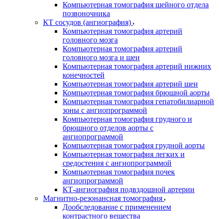
Компьютерная томография шейного отдела
позвоночника
КТ сосудов (ангиография)
Компьютерная томография артерий
головного мозга
Компьютерная томография артерий
головного мозга и шеи
Компьютерная томография артерий нижних
конечностей
Компьютерная томография артерий шеи
Компьютерная томография брюшной аорты
Компьютерная томография гепатобилиарной
зоны с ангиопрограммой
Компьютерная томография грудного и
брюшного отделов аорты с
ангиопрограммой
Компьютерная томография грудной аорты
Компьютерная томография легких и
средостения с ангиопрограммой
Компьютерная томография почек
ангиопрограммой
КТ-ангиография подвздошной артерии
Магнитно-резонансная томография
Дообследование с применением
контрастного вещества