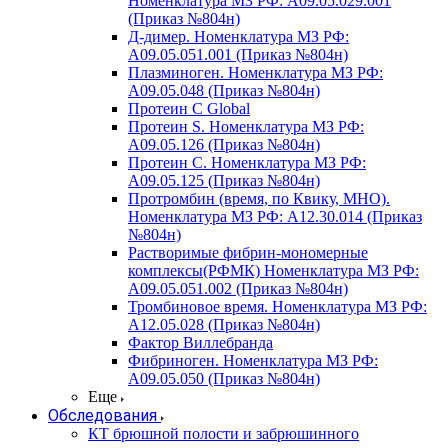
Номенклатура МЗ РФ: A09.05.029.001
(Приказ №804н)
Д-димер. Номенклатура МЗ РФ:
A09.05.051.001 (Приказ №804н)
Плазминоген. Номенклатура МЗ РФ:
A09.05.048 (Приказ №804н)
Протеин C Global
Протеин S. Номенклатура МЗ РФ:
A09.05.126 (Приказ №804н)
Протеин С. Номенклатура МЗ РФ:
A09.05.125 (Приказ №804н)
Протромбин (время, по Квику, МНО).
Номенклатура МЗ РФ: A12.30.014 (Приказ
№804н)
Растворимые фибрин-мономерные
комплексы(РФМК) Номенклатура МЗ РФ:
A09.05.051.002 (Приказ №804н)
Тромбиновое время. Номенклатура МЗ РФ:
A12.05.028 (Приказ №804н)
Фактор Виллебранда
Фибриноген. Номенклатура МЗ РФ:
A09.05.050 (Приказ №804н)
Еще
Обследования
КТ брюшной полости и забрюшинного