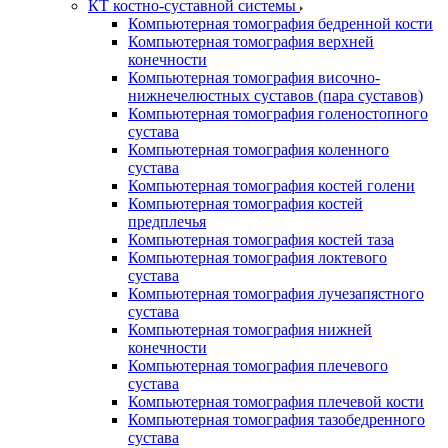
КТ костно-суставной системы
Компьютерная томография бедренной кости
Компьютерная томография верхней
конечности
Компьютерная томография височно-
нижнечелюстных суставов (пара суставов)
Компьютерная томография голеностопного
сустава
Компьютерная томография коленного
сустава
Компьютерная томография костей голени
Компьютерная томография костей
предплечья
Компьютерная томография костей таза
Компьютерная томография локтевого
сустава
Компьютерная томография лучезапястного
сустава
Компьютерная томография нижней
конечности
Компьютерная томография плечевого
сустава
Компьютерная томография плечевой кости
Компьютерная томография тазобедренного
сустава