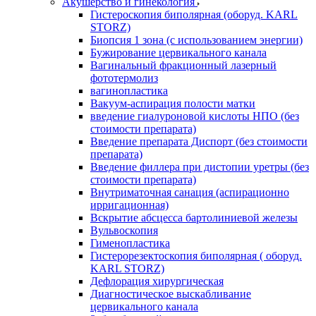
Акушерство и гинекология
Гистероскопия биполярная (оборуд. KARL
STORZ)
Биопсия 1 зона (с использованием энергии)
Бужирование цервикального канала
Вагинальный фракционный лазерный
фототермолиз
вагинопластика
Вакуум-аспирация полости матки
введение гиалуроновой кислоты НПО (без
стоимости препарата)
Введение препарата Диспорт (без стоимости
препарата)
Введение филлера при дистопии уретры (без
стоимости препарата)
Внутриматочная санация (аспирационно
ирригационная)
Вскрытие абсцесса бартолиниевой железы
Вульвоскопия
Гименопластика
Гистерорезектоскопия биполярная ( оборуд.
KARL STORZ)
Дефлорация хирургическая
Диагностическое выскабливание
цервикального канала