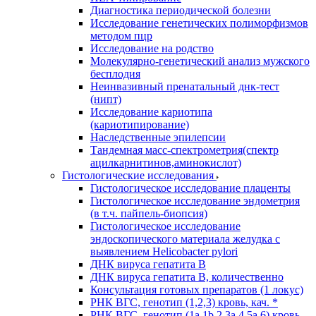
Диагностика периодической болезни
Исследование генетических полиморфизмов
методом пцр
Исследование на родство
Молекулярно-генетический анализ мужского
бесплодия
Неинвазивный пренатальный днк-тест
(нипт)
Исследование кариотипа
(кариотипирование)
Наследственные эпилепсии
Тандемная масс-спектрометрия(спектр
ацилкарнитинов,аминокислот)
Гистологические исследования
Гистологическое исследование плаценты
Гистологическое исследование эндометрия
(в т.ч. пайпель-биопсия)
Гистологическое исследование
эндоскопического материала желудка с
выявлением Helicobacter pylori
ДНК вируса гепатита B
ДНК вируса гепатита B, количественно
Консультация готовых препаратов (1 локус)
РНК ВГC, генотип (1,2,3) кровь, кач. *
РНК ВГC, генотип (1a,1b,2,3a,4,5a,6) кровь,