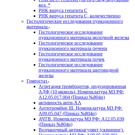
кол. *
РНК вируса гепатита C
РНК вируса гепатита C, количественно
Гистологические исследования пункционного
материала
Гистологическое исследование
пункционного материала молочной железы
Гистологическое исследование
пункционного материала печени
Гистологическое исследование
пункционного материала почек
Гистологическое исследование
пункционного материала щитовидной
железы
Гомеостаз
Агрегация тромбоцитов, индуцированная
АДФ (10 мкмоль). Номенклатура МЗ РФ:
A12.05.017.004 (Приказ №804н)
активность анти-ХА
Антитромбин III. Номенклатура МЗ РФ:
A09.05.047 (Приказ №804н)
АЧТВ. Номенклатура МЗ РФ: A12.05.039
(Приказ №804н)
Волчаночный антикоагулянт (скрининг).