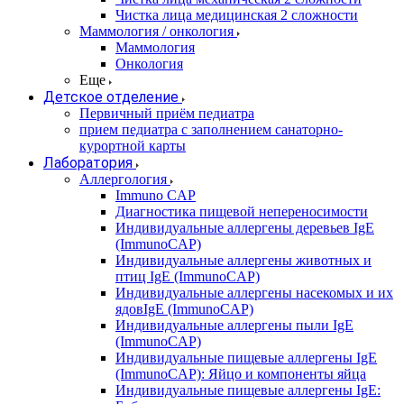
Чистка лица медицинская 2 сложности
Маммология / онкология
Маммология
Онкология
Еще
Детское отделение
Первичный приём педиатра
прием педиатра с заполнением санаторно-
курортной карты
Лаборатория
Аллергология
Immuno CAP
Диагностика пищевой непереносимости
Индивидуальные аллергены деревьев IgE
(ImmunoCAP)
Индивидуальные аллергены животных и
птиц IgE (ImmunoCAP)
Индивидуальные аллергены насекомых и их
ядовIgE (ImmunoCAP)
Индивидуальные аллергены пыли IgE
(ImmunoCAP)
Индивидуальные пищевые аллергены IgE
(ImmunoCAP): Яйцо и компоненты яйца
Индивидуальные пищевые аллергены IgE: