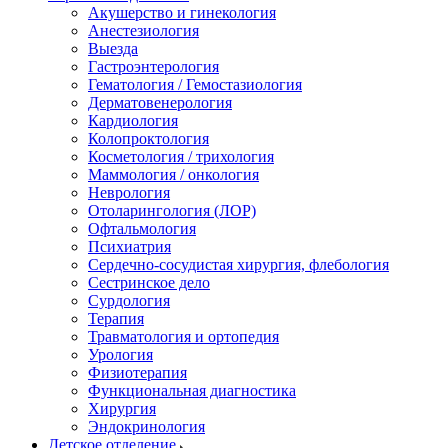
Акушерство и гинекология
Анестезиология
Выезда
Гастроэнтерология
Гематология / Гемостазиология
Дерматовенерология
Кардиология
Колопроктология
Косметология / трихология
Маммология / онкология
Неврология
Отоларингология (ЛОР)
Офтальмология
Психиатрия
Сердечно-сосудистая хирургия, флебология
Сестринское дело
Сурдология
Терапия
Травматология и ортопедия
Урология
Физиотерапия
Функциональная диагностика
Хирургия
Эндокринология
Детское отделение