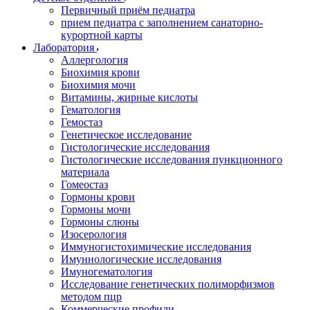
Первичный приём педиатра
прием педиатра с заполнением санаторно-
курортной карты
Лаборатория
Аллергология
Биохимия крови
Биохимия мочи
Витамины, жирные кислоты
Гематология
Гемостаз
Генетическое исследование
Гистологические исследования
Гистологические исследования пункционного
материала
Гомеостаз
Гормоны крови
Гормоны мочи
Гормоны слюны
Изосерология
Иммуногистохимические исследования
Имуннологические исследования
Имуногематология
Исследование генетических полиморфизмов
методом пцр
Коммерческие профили