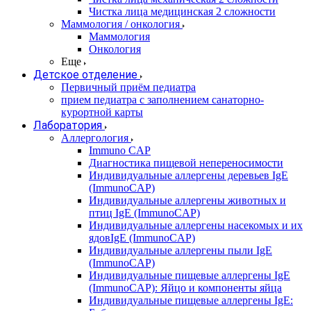
Чистка лица медицинская 2 сложности
Маммология / онкология
Маммология
Онкология
Еще
Детское отделение
Первичный приём педиатра
прием педиатра с заполнением санаторно-
курортной карты
Лаборатория
Аллергология
Immuno CAP
Диагностика пищевой непереносимости
Индивидуальные аллергены деревьев IgE
(ImmunoCAP)
Индивидуальные аллергены животных и
птиц IgE (ImmunoCAP)
Индивидуальные аллергены насекомых и их
ядовIgE (ImmunoCAP)
Индивидуальные аллергены пыли IgE
(ImmunoCAP)
Индивидуальные пищевые аллергены IgE
(ImmunoCAP): Яйцо и компоненты яйца
Индивидуальные пищевые аллергены IgE: