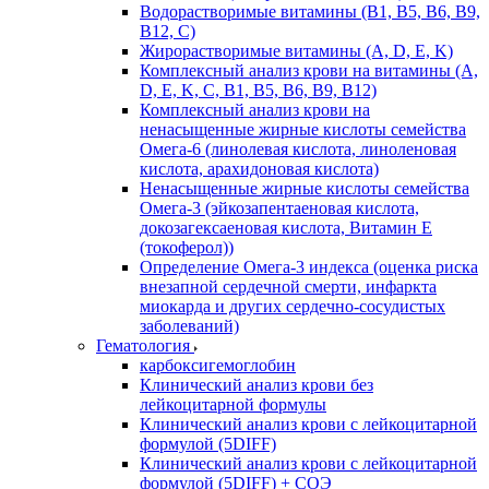
Водорастворимые витамины (B1, B5, B6, В9,
В12, С)
Жирорастворимые витамины (A, D, E, K)
Комплексный анализ крови на витамины (A,
D, E, K, C, B1, B5, B6, В9, B12)
Комплексный анализ крови на
ненасыщенные жирные кислоты семейства
Омега-6 (линолевая кислота, линоленовая
кислота, арахидоновая кислота)
Ненасыщенные жирные кислоты семейства
Омега-3 (эйкозапентаеновая кислота,
докозагексаеновая кислота, Витамин E
(токоферол))
Определение Омега-3 индекса (оценка риска
внезапной сердечной смерти, инфаркта
миокарда и других сердечно-сосудистых
заболеваний)
Гематология
карбоксигемоглобин
Клинический анализ крови без
лейкоцитарной формулы
Клинический анализ крови с лейкоцитарной
формулой (5DIFF)
Клинический анализ крови с лейкоцитарной
формулой (5DIFF) + СОЭ