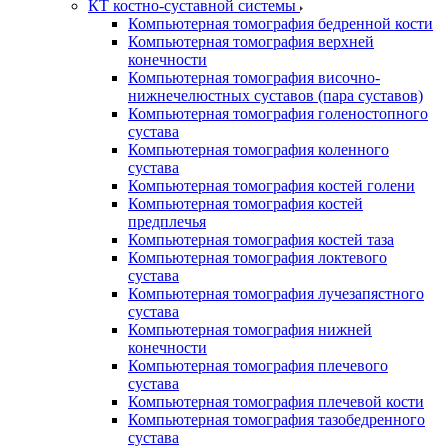
КТ костно-суставной системы
Компьютерная томография бедренной кости
Компьютерная томография верхней
конечности
Компьютерная томография височно-
нижнечелюстных суставов (пара суставов)
Компьютерная томография голеностопного
сустава
Компьютерная томография коленного
сустава
Компьютерная томография костей голени
Компьютерная томография костей
предплечья
Компьютерная томография костей таза
Компьютерная томография локтевого
сустава
Компьютерная томография лучезапястного
сустава
Компьютерная томография нижней
конечности
Компьютерная томография плечевого
сустава
Компьютерная томография плечевой кости
Компьютерная томография тазобедренного
сустава