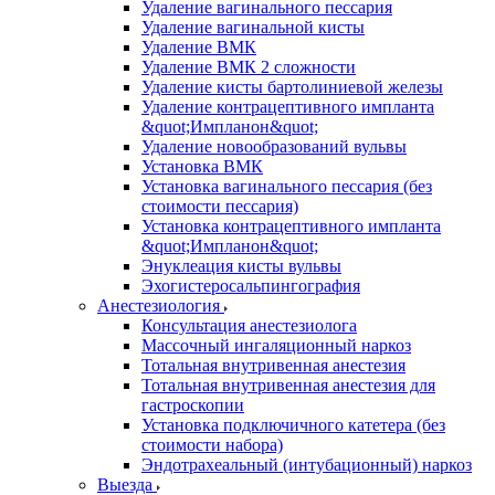
Удаление вагинального пессария
Удаление вагинальной кисты
Удаление ВМК
Удаление ВМК 2 сложности
Удаление кисты бартолиниевой железы
Удаление контрацептивного импланта
&quot;Импланон&quot;
Удаление новообразований вульвы
Установка ВМК
Установка вагинального пессария (без
стоимости пессария)
Установка контрацептивного импланта
&quot;Импланон&quot;
Энуклеация кисты вульвы
Эхогистеросальпингография
Анестезиология
Консультация анестезиолога
Массочный ингаляционный наркоз
Тотальная внутривенная анестезия
Тотальная внутривенная анестезия для
гастроскопии
Установка подключичного катетера (без
стоимости набора)
Эндотрахеальный (интубационный) наркоз
Выезда