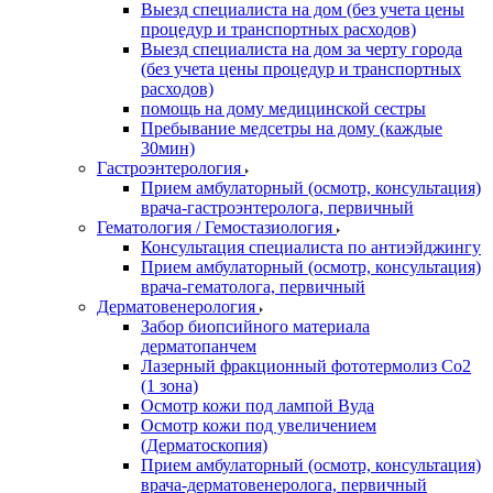
Выезд специалиста на дом (без учета цены
процедур и транспортных расходов)
Выезд специалиста на дом за черту города
(без учета цены процедур и транспортных
расходов)
помощь на дому медицинской сестры
Пребывание медсетры на дому (каждые
30мин)
Гастроэнтерология
Прием амбулаторный (осмотр, консультация)
врача-гастроэнтеролога, первичный
Гематология / Гемостазиология
Консультация специалиста по антиэйджингу
Прием амбулаторный (осмотр, консультация)
врача-гематолога, первичный
Дерматовенерология
Забор биопсийного материала
дерматопанчем
Лазерный фракционный фототермолиз Со2
(1 зона)
Осмотр кожи под лампой Вуда
Осмотр кожи под увеличением
(Дерматоскопия)
Прием амбулаторный (осмотр, консультация)
врача-дерматовенеролога, первичный