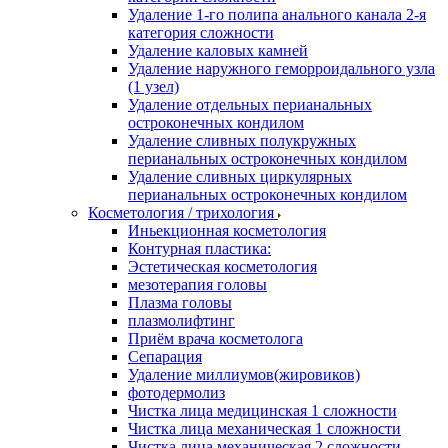
Удаление 1-го полипа анального канала 2-я
категория сложности
Удаление каловых камней
Удаление наружного геморроидального узла
(1 узел)
Удаление отдельных перианальных
остроконечных кондилом
Удаление сливных полукружных
перианальных остроконечных кондилом
Удаление сливных циркулярных
перианальных остроконечных кондилом
Косметология / трихология
Иньекционная косметология
Контурная пластика:
Эстетическая косметология
мезотерапия головы
Плазма головы
плазмолифтинг
Приём врача косметолога
Сепарация
Удаление миллиумов(жировиков)
фотодермолиз
Чистка лица медицинская 1 сложности
Чистка лица механическая 1 сложности
Чистка лица механическая 2 сложности