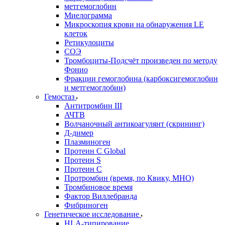
метгемоглобин
Миелограмма
Микроскопия крови на обнаружения LE
клеток
Ретикулоциты
СОЭ
Тромбоциты-Подсчёт произведен по методу
Фонио
Фракции гемоглобина (карбоксигемоглобин
и метгемоглобин)
Гемостаз
Антитромбин III
АЧТВ
Волчаночный антикоагулянт (скрининг)
Д-димер
Плазминоген
Протеин C Global
Протеин S
Протеин С
Протромбин (время, по Квику, МНО)
Тромбиновое время
Фактор Виллебранда
Фибриноген
Генетическое исследование
HLA-типирование