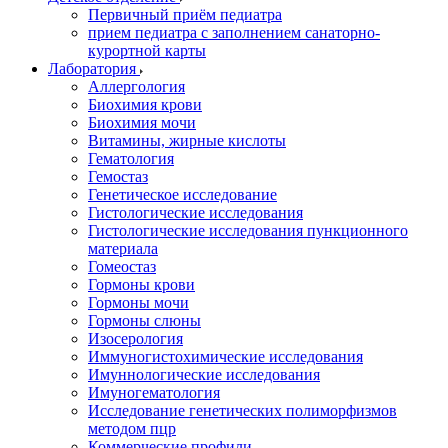
Первичный приём педиатра
прием педиатра с заполнением санаторно-
курортной карты
Лаборатория
Аллергология
Биохимия крови
Биохимия мочи
Витамины, жирные кислоты
Гематология
Гемостаз
Генетическое исследование
Гистологические исследования
Гистологические исследования пункционного
материала
Гомеостаз
Гормоны крови
Гормоны мочи
Гормоны слюны
Изосерология
Иммуногистохимические исследования
Имуннологические исследования
Имуногематология
Исследование генетических полиморфизмов
методом пцр
Коммерческие профили