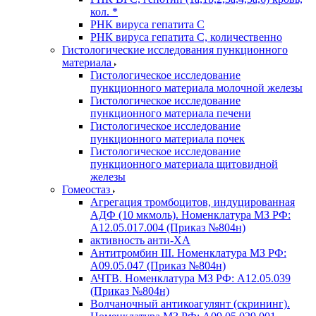
кол. *
РНК вируса гепатита C
РНК вируса гепатита C, количественно
Гистологические исследования пункционного
материала
Гистологическое исследование
пункционного материала молочной железы
Гистологическое исследование
пункционного материала печени
Гистологическое исследование
пункционного материала почек
Гистологическое исследование
пункционного материала щитовидной
железы
Гомеостаз
Агрегация тромбоцитов, индуцированная
АДФ (10 мкмоль). Номенклатура МЗ РФ:
A12.05.017.004 (Приказ №804н)
активность анти-ХА
Антитромбин III. Номенклатура МЗ РФ:
A09.05.047 (Приказ №804н)
АЧТВ. Номенклатура МЗ РФ: A12.05.039
(Приказ №804н)
Волчаночный антикоагулянт (скрининг).