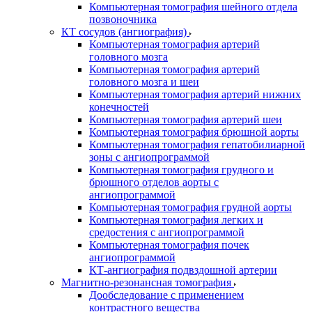
Компьютерная томография шейного отдела
позвоночника
КТ сосудов (ангиография)
Компьютерная томография артерий
головного мозга
Компьютерная томография артерий
головного мозга и шеи
Компьютерная томография артерий нижних
конечностей
Компьютерная томография артерий шеи
Компьютерная томография брюшной аорты
Компьютерная томография гепатобилиарной
зоны с ангиопрограммой
Компьютерная томография грудного и
брюшного отделов аорты с
ангиопрограммой
Компьютерная томография грудной аорты
Компьютерная томография легких и
средостения с ангиопрограммой
Компьютерная томография почек
ангиопрограммой
КТ-ангиография подвздошной артерии
Магнитно-резонансная томография
Дообследование с применением
контрастного вещества