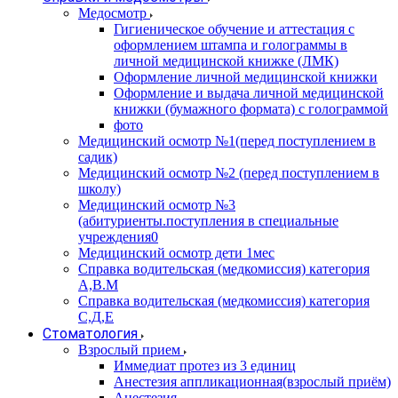
Медосмотр
Гигиеническое обучение и аттестация с
оформлением штампа и голограммы в
личной медицинской книжке (ЛМК)
Оформление личной медицинской книжки
Оформление и выдача личной медицинской
книжки (бумажного формата) с голограммой
фото
Медицинский осмотр №1(перед поступлением в
садик)
Медицинский осмотр №2 (перед поступлением в
школу)
Медицинский осмотр №3
(абитуриенты.поступления в специальные
учреждения0
Медицинский осмотр дети 1мес
Справка водительская (медкомиссия) категория
А,В.М
Справка водительская (медкомиссия) категория
С,Д,Е
Стоматология
Взрослый прием
Иммедиат протез из 3 единиц
Анестезия аппликационная(взрослый приём)
Анестезия