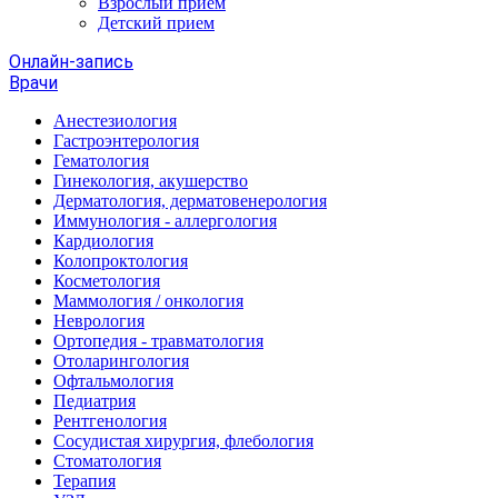
Взрослый прием
Детский прием
Онлайн-запись
Врачи
Анестезиология
Гастроэнтерология
Гематология
Гинекология, акушерство
Дерматология, дерматовенерология
Иммунология - аллергология
Кардиология
Колопроктология
Косметология
Маммология / онкология
Неврология
Ортопедия - травматология
Отоларингология
Офтальмология
Педиатрия
Рентгенология
Сосудистая хирургия, флебология
Стоматология
Терапия