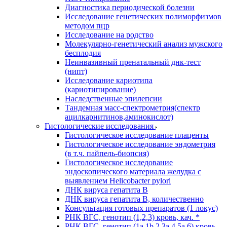
Диагностика периодической болезни
Исследование генетических полиморфизмов
методом пцр
Исследование на родство
Молекулярно-генетический анализ мужского
бесплодия
Неинвазивный пренатальный днк-тест
(нипт)
Исследование кариотипа
(кариотипирование)
Наследственные эпилепсии
Тандемная масс-спектрометрия(спектр
ацилкарнитинов,аминокислот)
Гистологические исследования
Гистологическое исследование плаценты
Гистологическое исследование эндометрия
(в т.ч. пайпель-биопсия)
Гистологическое исследование
эндоскопического материала желудка с
выявлением Helicobacter pylori
ДНК вируса гепатита B
ДНК вируса гепатита B, количественно
Консультация готовых препаратов (1 локус)
РНК ВГC, генотип (1,2,3) кровь, кач. *
РНК ВГC, генотип (1a,1b,2,3a,4,5a,6) кровь,