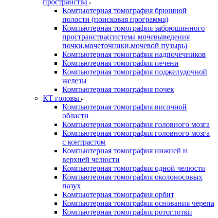
пространства
Компьютерная томография брюшной
полости (поисковая программа)
Компьютерная томография забрюшинного
пространства(система мочевыведения
почки,мочеточники,мочевой пузырь)
Компьютерная томография надпочечников
Компьютерная томография печени
Компьютерная томография поджелудочной
железы
Компьютерная томография почек
КТ головы
Компьютерная томография височной
области
Компьютерная томография головного мозга
Компьютерная томография головного мозга
с контрастом
Компьютерная томография нижней и
верхней челюсти
Компьютерная томография одной челюсти
Компьютерная томография околоносовых
пазух
Компьютерная томография орбит
Компьютерная томография основания черепа
Компьютерная томография ротоглотки