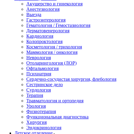
Акушерство и гинекология
Анестезиология
Выезда
Гастроэнтерология
Гематология / Гемостазиология
Дерматовенерология
Кардиология
Колопроктология
Косметология / трихология
Маммология / онкология
Неврология
Отоларингология (ЛОР)
Офтальмология
Психиатрия
Сердечно-сосудистая хирургия, флебология
Сестринское дело
Сурдология
Терапия
Травматология и ортопедия
Урология
Физиотерапия
Функциональная диагностика
Хирургия
Эндокринология
Детское отделение