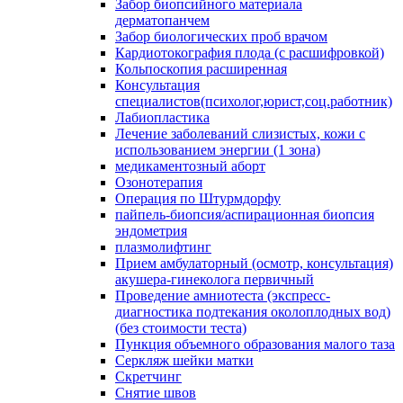
Забор биопсийного материала
дерматопанчем
Забор биологических проб врачом
Кардиотокография плода (с расшифровкой)
Кольпоскопия расширенная
Консультация
специалистов(психолог,юрист,соц.работник)
Лабиопластика
Лечение заболеваний слизистых, кожи с
использованием энергии (1 зона)
медикаментозный аборт
Озонотерапия
Операция по Штурмдорфу
пайпель-биопсия/аспирационная биопсия
эндометрия
плазмолифтинг
Прием амбулаторный (осмотр, консультация)
акушера-гинеколога первичный
Проведение амниотеста (экспресс-
диагностика подтекания околоплодных вод)
(без стоимости теста)
Пункция объемного образования малого таза
Серкляж шейки матки
Скретчинг
Снятие швов