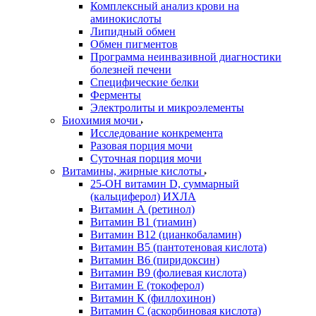
Комплексный анализ крови на
аминокислоты
Липидный обмен
Обмен пигментов
Программа неинвазивной диагностики
болезней печени
Специфические белки
Ферменты
Электролиты и микроэлементы
Биохимия мочи
Исследование конкремента
Разовая порция мочи
Суточная порция мочи
Витамины, жирные кислоты
25-OH витамин D, суммарный
(кальциферол) ИХЛА
Витамин А (ретинол)
Витамин В1 (тиамин)
Витамин В12 (цианкобаламин)
Витамин В5 (пантотеновая кислота)
Витамин В6 (пиридоксин)
Витамин В9 (фолиевая кислота)
Витамин Е (токоферол)
Витамин К (филлохинон)
Витамин С (аскорбиновая кислота)