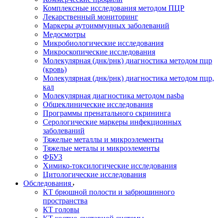
Комплексные исследования методом ПЦР
Лекарственный мониторинг
Маркеры аутоиммунных заболеваний
Медосмотры
Микробиологические исследования
Микроскопические исследования
Молекулярная (днк/рнк) диагностика методом пцр
(кровь)
Молекулярная (днк/рнк) диагностика методом пцр,
кал
Молекулярная диагностика методом nasba
Общеклинические исследования
Программы пренатального скрининга
Серологические маркеры инфекционных
заболеваний
Тяжелые металлы и микроэлементы
Тяжелые металы и микроэлементы
ФБУЗ
Химико-токсилогические исследования
Цитологические исследования
Обследования
КТ брюшной полости и забрюшинного
пространства
КТ головы