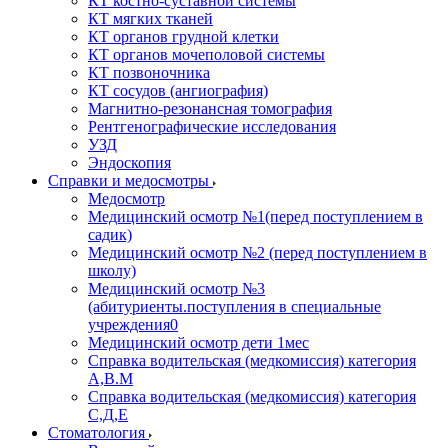
КТ костно-суставной системы
КТ мягких тканей
КТ органов грудной клетки
КТ органов мочеполовой системы
КТ позвоночника
КТ сосудов (ангиография)
Магнитно-резонансная томография
Рентгенографические исследования
УЗД
Эндоскопия
Справки и медосмотры
Медосмотр
Медицинский осмотр №1(перед поступлением в
садик)
Медицинский осмотр №2 (перед поступлением в
школу)
Медицинский осмотр №3
(абитуриенты.поступления в специальные
учреждения0
Медицинский осмотр дети 1мес
Справка водительская (медкомиссия) категория
А,В.М
Справка водительская (медкомиссия) категория
С,Д,Е
Стоматология