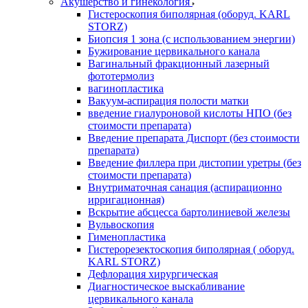
Акушерство и гинекология
Гистероскопия биполярная (оборуд. KARL
STORZ)
Биопсия 1 зона (с использованием энергии)
Бужирование цервикального канала
Вагинальный фракционный лазерный
фототермолиз
вагинопластика
Вакуум-аспирация полости матки
введение гиалуроновой кислоты НПО (без
стоимости препарата)
Введение препарата Диспорт (без стоимости
препарата)
Введение филлера при дистопии уретры (без
стоимости препарата)
Внутриматочная санация (аспирационно
ирригационная)
Вскрытие абсцесса бартолиниевой железы
Вульвоскопия
Гименопластика
Гистерорезектоскопия биполярная ( оборуд.
KARL STORZ)
Дефлорация хирургическая
Диагностическое выскабливание
цервикального канала