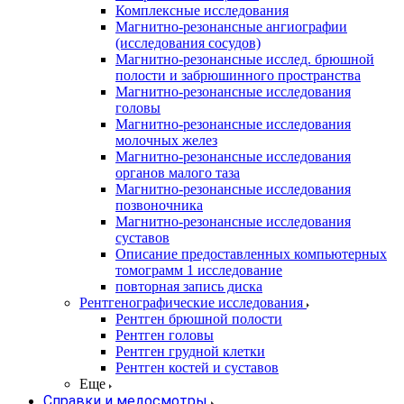
Комплексные исследования
Магнитно-резонансные ангиографии
(исследования сосудов)
Магнитно-резонансные исслед. брюшной
полости и забрюшинного пространства
Магнитно-резонансные исследования
головы
Магнитно-резонансные исследования
молочных желез
Магнитно-резонансные исследования
органов малого таза
Магнитно-резонансные исследования
позвоночника
Магнитно-резонансные исследования
суставов
Описание предоставленных компьютерных
томограмм 1 исследование
повторная запись диска
Рентгенографические исследования
Рентген брюшной полости
Рентген головы
Рентген грудной клетки
Рентген костей и суставов
Еще
Справки и медосмотры