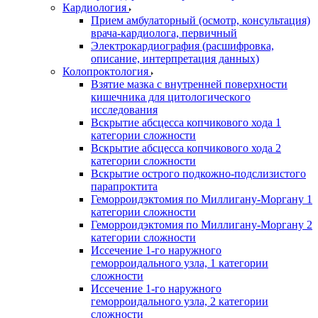
Кардиология
Прием амбулаторный (осмотр, консультация)
врача-кардиолога, первичный
Электрокардиография (расшифровка,
описание, интерпретация данных)
Колопроктология
Взятие мазка с внутренней поверхности
кишечника для цитологического
исследования
Вскрытие абсцесса копчикового хода 1
категории сложности
Вскрытие абсцесса копчикового хода 2
категории сложности
Вскрытие острого подкожно-подслизистого
парапроктита
Геморроидэктомия по Миллигану-Моргану 1
категории сложности
Геморроидэктомия по Миллигану-Моргану 2
категории сложности
Иссечение 1-го наружного
геморроидального узла, 1 категории
сложности
Иссечение 1-го наружного
геморроидального узла, 2 категории
сложности