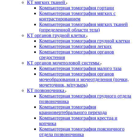
КТ мягких тканей
Компьютерная томография гортани
Компьютерная томография мягких с
контрастированием
Компьютерная томография мягких тканей
(определенной области тела)
КТ органов грудной клетки
Компьютерная томография грудной клетки
Компьютерная томография легких
Компьютерная томография органов
средостения
КТ органов мочеполовой системы
Компьютерная томография малого таза
Компьютерная томография органов
мочеобразования и мочеотделения (почки,
мочеточник, м/пузырь)
КТ позвоночника
Компьютерная томография грудного отдела
позвоночника
Компьютерная томография
краниовертебрального перехода
Компьютерная томография крестца и
копчика
Компьютерная томография поясничного
отдела позвоночника