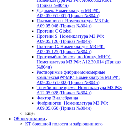
Номенклатура МЗ РФ: A09.05.029.001
(Приказ №804н)
Д-димер. Номенклатура МЗ РФ:
A09.05.051.001 (Приказ №804н)
Плазминоген. Номенклатура МЗ РФ:
A09.05.048 (Приказ №804н)
Протеин C Global
Протеин S. Номенклатура МЗ РФ:
A09.05.126 (Приказ №804н)
Протеин С. Номенклатура МЗ РФ:
A09.05.125 (Приказ №804н)
Протромбин (время, по Квику, МНО).
Номенклатура МЗ РФ: A12.30.014 (Приказ
№804н)
Растворимые фибрин-мономерные
комплексы(РФМК) Номенклатура МЗ РФ:
A09.05.051.002 (Приказ №804н)
Тромбиновое время. Номенклатура МЗ РФ:
A12.05.028 (Приказ №804н)
Фактор Виллебранда
Фибриноген. Номенклатура МЗ РФ:
A09.05.050 (Приказ №804н)
Еще
Обследования
КТ брюшной полости и забрюшинного