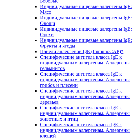
Бобовые
Индивидуальные пищевые аллергены IgE:
Мясо
Индивидуальные пищевые аллергены IgE:
Овощи
Индивидуальные пищевые аллергены IgE:
Орехи
Индивидуальные пищевые аллергены IgE:
Фрукты и ягоды
Панели аллергенов IgE (ImmunoCAP)*
Специфические антитела класса IgE к
индивидуальным аллергенам. Аллергены
гельминтов
Специфические антитела класса IgE к
индивидуальным аллергенам. Аллергены
грибов и плесени
Специфические антитела класса IgE к
индивидуальным аллергенам. Аллергены
деревьев
Специфические антитела класса IgE к
индивидуальным аллергенам. Аллергены
животных и птиц
Специфические антитела класса IgE к
индивидуальным аллергенам. Аллергены
клещей