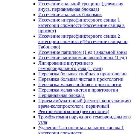
Иссечение анальной трещины (девульсия
ануса, перианальная блокада)
Иссечение анальных бахромок
Иссечение интрасфинктерного свища 1
категории сложности(Рассечение свища в
просвет)
Иссечение интрасфинктерного свища 2
категории сложности(Рассечение свища по
Габриелю)
Иссечение папиллом (1 ед.) анальной зоны
Иссечение папиллом анальной зоны (1 ед.)
Лигирование внутреннего
геморроидального узла (1 узел)
Перевязка большая гнойная в проктологии
Перевязка большая чистая в проктологии
Перевязка малая гнойная в проктологии
Перевязка малая чистая в проктологии
Перианальная блокада
Прием амбулаторный (осмотр, консультация)
врача-колопроктолога, первичный
Ректороманоскопия (ректоспопия)
Тромбэктомия наружного геморроидального
узла
Удаление 1-го полипа анального канала 1
категории сложности