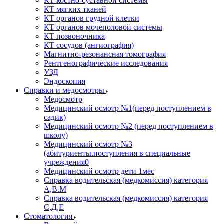
КТ костно-суставной системы
КТ мягких тканей
КТ органов грудной клетки
КТ органов мочеполовой системы
КТ позвоночника
КТ сосудов (ангиография)
Магнитно-резонансная томография
Рентгенографические исследования
УЗД
Эндоскопия
Справки и медосмотры
Медосмотр
Медицинский осмотр №1(перед поступлением в
садик)
Медицинский осмотр №2 (перед поступлением в
школу)
Медицинский осмотр №3
(абитуриенты.поступления в специальные
учреждения0
Медицинский осмотр дети 1мес
Справка водительская (медкомиссия) категория
А,В.М
Справка водительская (медкомиссия) категория
С,Д,Е
Стоматология