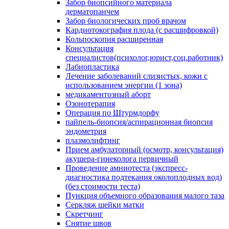
Забор биопсийного материала
дерматопанчем
Забор биологических проб врачом
Кардиотокография плода (с расшифровкой)
Кольпоскопия расширенная
Консультация
специалистов(психолог,юрист,соц.работник)
Лабиопластика
Лечение заболеваний слизистых, кожи с
использованием энергии (1 зона)
медикаментозный аборт
Озонотерапия
Операция по Штурмдорфу
пайпель-биопсия/аспирационная биопсия
эндометрия
плазмолифтинг
Прием амбулаторный (осмотр, консультация)
акушера-гинеколога первичный
Проведение амниотеста (экспресс-
диагностика подтекания околоплодных вод)
(без стоимости теста)
Пункция объемного образования малого таза
Серкляж шейки матки
Скретчинг
Снятие швов