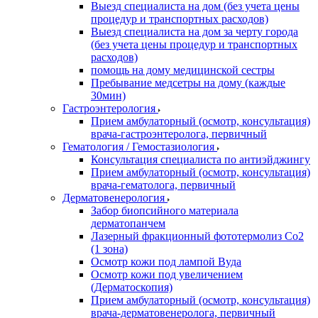
Выезд специалиста на дом (без учета цены
процедур и транспортных расходов)
Выезд специалиста на дом за черту города
(без учета цены процедур и транспортных
расходов)
помощь на дому медицинской сестры
Пребывание медсетры на дому (каждые
30мин)
Гастроэнтерология
Прием амбулаторный (осмотр, консультация)
врача-гастроэнтеролога, первичный
Гематология / Гемостазиология
Консультация специалиста по антиэйджингу
Прием амбулаторный (осмотр, консультация)
врача-гематолога, первичный
Дерматовенерология
Забор биопсийного материала
дерматопанчем
Лазерный фракционный фототермолиз Со2
(1 зона)
Осмотр кожи под лампой Вуда
Осмотр кожи под увеличением
(Дерматоскопия)
Прием амбулаторный (осмотр, консультация)
врача-дерматовенеролога, первичный