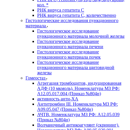
кол. *
РНК вируса гепатита C
РНК вируса гепатита C, количественно
Гистологические исследования пункционного
материала
Гистологическое исследование
пункционного материала молочной железы
Гистологическое исследование
пункционного материала печени
Гистологическое исследование
пункционного материала почек
Гистологическое исследование
пункционного материала щитовидной
железы
Гомеостаз
Агрегация тромбоцитов, индуцированная
АДФ (10 мкмоль). Номенклатура МЗ РФ:
A12.05.017.004 (Приказ №804н)
активность анти-ХА
Антитромбин III. Номенклатура МЗ РФ:
A09.05.047 (Приказ №804н)
АЧТВ. Номенклатура МЗ РФ: A12.05.039
(Приказ №804н)
Волчаночный антикоагулянт (скрининг).