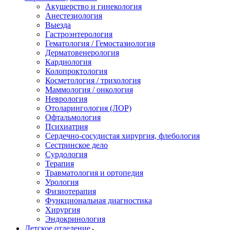
Акушерство и гинекология
Анестезиология
Выезда
Гастроэнтерология
Гематология / Гемостазиология
Дерматовенерология
Кардиология
Колопроктология
Косметология / трихология
Маммология / онкология
Неврология
Отоларингология (ЛОР)
Офтальмология
Психиатрия
Сердечно-сосудистая хирургия, флебология
Сестринское дело
Сурдология
Терапия
Травматология и ортопедия
Урология
Физиотерапия
Функциональная диагностика
Хирургия
Эндокринология
Детское отделение