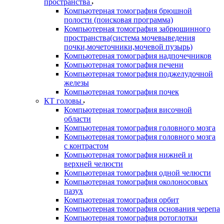
пространства
Компьютерная томография брюшной
полости (поисковая программа)
Компьютерная томография забрюшинного
пространства(система мочевыведения
почки,мочеточники,мочевой пузырь)
Компьютерная томография надпочечников
Компьютерная томография печени
Компьютерная томография поджелудочной
железы
Компьютерная томография почек
КТ головы
Компьютерная томография височной
области
Компьютерная томография головного мозга
Компьютерная томография головного мозга
с контрастом
Компьютерная томография нижней и
верхней челюсти
Компьютерная томография одной челюсти
Компьютерная томография околоносовых
пазух
Компьютерная томография орбит
Компьютерная томография основания черепа
Компьютерная томография ротоглотки