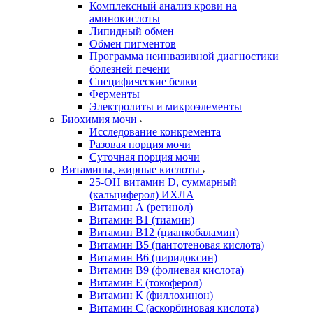
Комплексный анализ крови на
аминокислоты
Липидный обмен
Обмен пигментов
Программа неинвазивной диагностики
болезней печени
Специфические белки
Ферменты
Электролиты и микроэлементы
Биохимия мочи
Исследование конкремента
Разовая порция мочи
Суточная порция мочи
Витамины, жирные кислоты
25-OH витамин D, суммарный
(кальциферол) ИХЛА
Витамин А (ретинол)
Витамин В1 (тиамин)
Витамин В12 (цианкобаламин)
Витамин В5 (пантотеновая кислота)
Витамин В6 (пиридоксин)
Витамин В9 (фолиевая кислота)
Витамин Е (токоферол)
Витамин К (филлохинон)
Витамин С (аскорбиновая кислота)