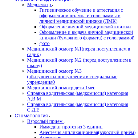
Медосмотр
Гигиеническое обучение и аттестация с
оформлением штампа и голограммы в
личной медицинской книжке (ЛМК)
Оформление личной медицинской книжки
Оформление и выдача личной медицинской
книжки (бумажного формата) с голограммой
фото
Медицинский осмотр №1(перед поступлением в
садик)
Медицинский осмотр №2 (перед поступлением в
школу)
Медицинский осмотр №3
(абитуриенты.поступления в специальные
учреждения0
Медицинский осмотр дети 1мес
Справка водительская (медкомиссия) категория
А,В.М
Справка водительская (медкомиссия) категория
С,Д,Е
Стоматология
Взрослый прием
Иммедиат протез из 3 единиц
Анестезия аппликационная(взрослый приём)
Анестезия