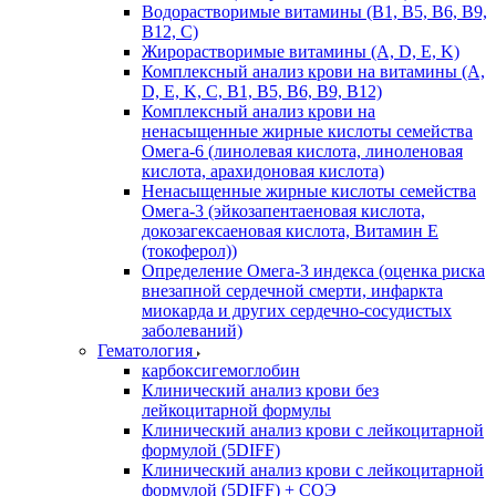
Водорастворимые витамины (B1, B5, B6, В9,
В12, С)
Жирорастворимые витамины (A, D, E, K)
Комплексный анализ крови на витамины (A,
D, E, K, C, B1, B5, B6, В9, B12)
Комплексный анализ крови на
ненасыщенные жирные кислоты семейства
Омега-6 (линолевая кислота, линоленовая
кислота, арахидоновая кислота)
Ненасыщенные жирные кислоты семейства
Омега-3 (эйкозапентаеновая кислота,
докозагексаеновая кислота, Витамин E
(токоферол))
Определение Омега-3 индекса (оценка риска
внезапной сердечной смерти, инфаркта
миокарда и других сердечно-сосудистых
заболеваний)
Гематология
карбоксигемоглобин
Клинический анализ крови без
лейкоцитарной формулы
Клинический анализ крови с лейкоцитарной
формулой (5DIFF)
Клинический анализ крови с лейкоцитарной
формулой (5DIFF) + СОЭ