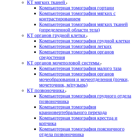
КТ мягких тканей
Компьютерная томография гортани
Компьютерная томография мягких с
контрастированием
Компьютерная томография мягких тканей
(определенной области тела)
КТ органов грудной клетки
Компьютерная томография грудной клетки
Компьютерная томография легких
Компьютерная томография органов
средостения
КТ органов мочеполовой системы
Компьютерная томография малого таза
Компьютерная томография органов
мочеобразования и мочеотделения (почки,
мочеточник, м/пузырь)
КТ позвоночника
Компьютерная томография грудного отдела
позвоночника
Компьютерная томография
краниовертебрального перехода
Компьютерная томография крестца и
копчика
Компьютерная томография поясничного
отдела позвоночника