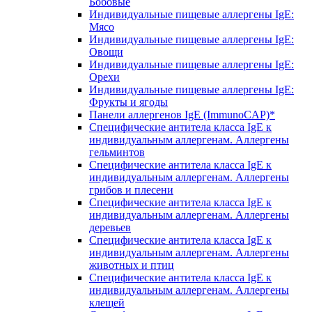
Бобовые
Индивидуальные пищевые аллергены IgE:
Мясо
Индивидуальные пищевые аллергены IgE:
Овощи
Индивидуальные пищевые аллергены IgE:
Орехи
Индивидуальные пищевые аллергены IgE:
Фрукты и ягоды
Панели аллергенов IgE (ImmunoCAP)*
Специфические антитела класса IgE к
индивидуальным аллергенам. Аллергены
гельминтов
Специфические антитела класса IgE к
индивидуальным аллергенам. Аллергены
грибов и плесени
Специфические антитела класса IgE к
индивидуальным аллергенам. Аллергены
деревьев
Специфические антитела класса IgE к
индивидуальным аллергенам. Аллергены
животных и птиц
Специфические антитела класса IgE к
индивидуальным аллергенам. Аллергены
клещей