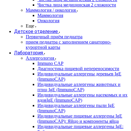
Чистка лица медицинская 2 сложности
Маммология / онкология
Маммология
Онкология
Еще
Детское отделение
Первичный приём педиатра
прием педиатра с заполнением санаторно-
курортной карты
Лаборатория
Аллергология
Immuno CAP
Диагностика пищевой непереносимости
Индивидуальные аллергены деревьев IgE
(ImmunoCAP)
Индивидуальные аллергены животных и
птиц IgE (ImmunoCAP)
Индивидуальные аллергены насекомых и их
ядовIgE (ImmunoCAP)
Индивидуальные аллергены пыли IgE
(ImmunoCAP)
Индивидуальные пищевые аллергены IgE
(ImmunoCAP): Яйцо и компоненты яйца
Индивидуальные пищевые аллергены IgE: