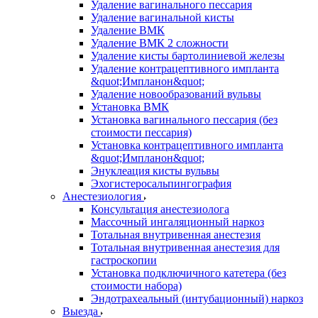
Удаление вагинального пессария
Удаление вагинальной кисты
Удаление ВМК
Удаление ВМК 2 сложности
Удаление кисты бартолиниевой железы
Удаление контрацептивного импланта
&quot;Импланон&quot;
Удаление новообразований вульвы
Установка ВМК
Установка вагинального пессария (без
стоимости пессария)
Установка контрацептивного импланта
&quot;Импланон&quot;
Энуклеация кисты вульвы
Эхогистеросальпингография
Анестезиология
Консультация анестезиолога
Массочный ингаляционный наркоз
Тотальная внутривенная анестезия
Тотальная внутривенная анестезия для
гастроскопии
Установка подключичного катетера (без
стоимости набора)
Эндотрахеальный (интубационный) наркоз
Выезда