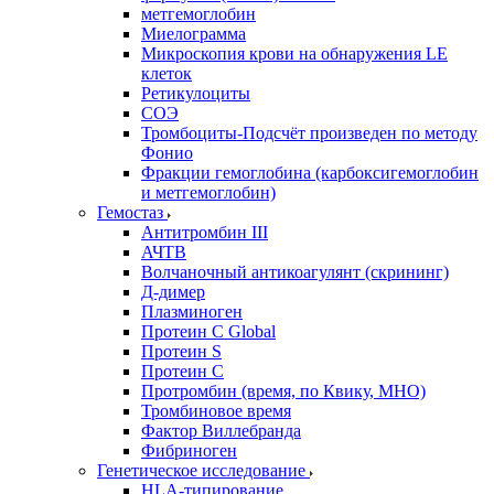
метгемоглобин
Миелограмма
Микроскопия крови на обнаружения LE
клеток
Ретикулоциты
СОЭ
Тромбоциты-Подсчёт произведен по методу
Фонио
Фракции гемоглобина (карбоксигемоглобин
и метгемоглобин)
Гемостаз
Антитромбин III
АЧТВ
Волчаночный антикоагулянт (скрининг)
Д-димер
Плазминоген
Протеин C Global
Протеин S
Протеин С
Протромбин (время, по Квику, МНО)
Тромбиновое время
Фактор Виллебранда
Фибриноген
Генетическое исследование
HLA-типирование