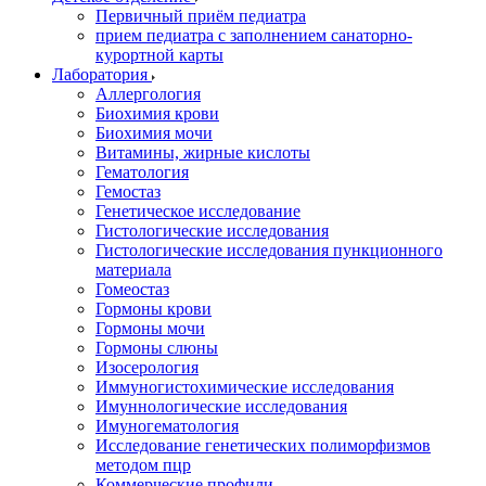
Первичный приём педиатра
прием педиатра с заполнением санаторно-
курортной карты
Лаборатория
Аллергология
Биохимия крови
Биохимия мочи
Витамины, жирные кислоты
Гематология
Гемостаз
Генетическое исследование
Гистологические исследования
Гистологические исследования пункционного
материала
Гомеостаз
Гормоны крови
Гормоны мочи
Гормоны слюны
Изосерология
Иммуногистохимические исследования
Имуннологические исследования
Имуногематология
Исследование генетических полиморфизмов
методом пцр
Коммерческие профили