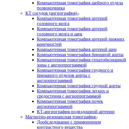
Компьютерная томография шейного отдела
позвоночника
КТ сосудов (ангиография)
Компьютерная томография артерий
головного мозга
Компьютерная томография артерий
головного мозга и шеи
Компьютерная томография артерий нижних
конечностей
Компьютерная томография артерий шеи
Компьютерная томография брюшной аорты
Компьютерная томография гепатобилиарной
зоны с ангиопрограммой
Компьютерная томография грудного и
брюшного отделов аорты с
ангиопрограммой
Компьютерная томография грудной аорты
Компьютерная томография легких и
средостения с ангиопрограммой
Компьютерная томография почек
ангиопрограммой
КТ-ангиография подвздошной артерии
Магнитно-резонансная томография
Дообследование с применением
контрастного вещества