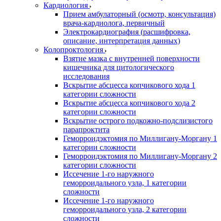
Кардиология
Прием амбулаторный (осмотр, консультация)
врача-кардиолога, первичный
Электрокардиография (расшифровка,
описание, интерпретация данных)
Колопроктология
Взятие мазка с внутренней поверхности
кишечника для цитологического
исследования
Вскрытие абсцесса копчикового хода 1
категории сложности
Вскрытие абсцесса копчикового хода 2
категории сложности
Вскрытие острого подкожно-подслизистого
парапроктита
Геморроидэктомия по Миллигану-Моргану 1
категории сложности
Геморроидэктомия по Миллигану-Моргану 2
категории сложности
Иссечение 1-го наружного
геморроидального узла, 1 категории
сложности
Иссечение 1-го наружного
геморроидального узла, 2 категории
сложности