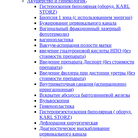
Акушерство и гинекология
Гистероскопия биполярная (оборуд. KARL
STORZ)
Биопсия 1 зона (с использованием энергии)
Бужирование цервикального канала
Вагинальный фракционный лазерный
фототермолиз
вагинопластика
Вакуум-аспирация полости матки
введение гиалуроновой кислоты НПО (без
стоимости препарата)
Введение препарата Диспорт (без стоимости
препарата)
Введение филлера при дистопии уретры (без
стоимости препарата)
Внутриматочная санация (аспирационно
ирригационная)
Вскрытие абсцесса бартолиниевой железы
Вульвоскопия
Гименопластика
Гистерорезектоскопия биполярная ( оборуд.
KARL STORZ)
Дефлорация хирургическая
Диагностическое выскабливание
цервикального канала