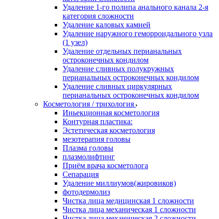
Удаление 1-го полипа анального канала 2-я
категория сложности
Удаление каловых камней
Удаление наружного геморроидального узла
(1 узел)
Удаление отдельных перианальных
остроконечных кондилом
Удаление сливных полукружных
перианальных остроконечных кондилом
Удаление сливных циркулярных
перианальных остроконечных кондилом
Косметология / трихология
Иньекционная косметология
Контурная пластика:
Эстетическая косметология
мезотерапия головы
Плазма головы
плазмолифтинг
Приём врача косметолога
Сепарация
Удаление миллиумов(жировиков)
фотодермолиз
Чистка лица медицинская 1 сложности
Чистка лица механическая 1 сложности
Чистка лица механическая 2 сложности