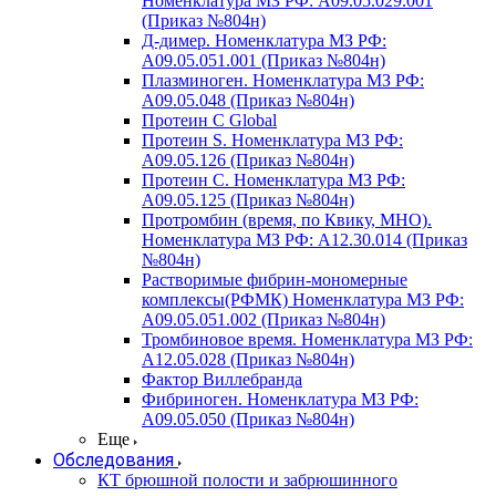
Номенклатура МЗ РФ: A09.05.029.001
(Приказ №804н)
Д-димер. Номенклатура МЗ РФ:
A09.05.051.001 (Приказ №804н)
Плазминоген. Номенклатура МЗ РФ:
A09.05.048 (Приказ №804н)
Протеин C Global
Протеин S. Номенклатура МЗ РФ:
A09.05.126 (Приказ №804н)
Протеин С. Номенклатура МЗ РФ:
A09.05.125 (Приказ №804н)
Протромбин (время, по Квику, МНО).
Номенклатура МЗ РФ: A12.30.014 (Приказ
№804н)
Растворимые фибрин-мономерные
комплексы(РФМК) Номенклатура МЗ РФ:
A09.05.051.002 (Приказ №804н)
Тромбиновое время. Номенклатура МЗ РФ:
A12.05.028 (Приказ №804н)
Фактор Виллебранда
Фибриноген. Номенклатура МЗ РФ:
A09.05.050 (Приказ №804н)
Еще
Обследования
КТ брюшной полости и забрюшинного