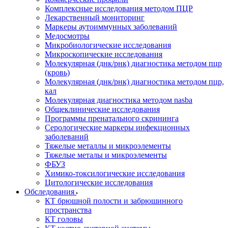
Комплексные исследования методом ПЦР
Лекарственный мониторинг
Маркеры аутоиммунных заболеваний
Медосмотры
Микробиологические исследования
Микроскопические исследования
Молекулярная (днк/рнк) диагностика методом пцр
(кровь)
Молекулярная (днк/рнк) диагностика методом пцр,
кал
Молекулярная диагностика методом nasba
Общеклинические исследования
Программы пренатального скрининга
Серологические маркеры инфекционных
заболеваний
Тяжелые металлы и микроэлементы
Тяжелые металы и микроэлементы
ФБУЗ
Химико-токсилогические исследования
Цитологические исследования
Обследования
КТ брюшной полости и забрюшинного
пространства
КТ головы