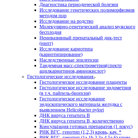
Диагностика периодической болезни
Исследование генетических полиморфизмов
методом пцр
Исследование на родство
Молекулярно-генетический анализ мужского
бесплодия
Неинвазивный пренатальный днк-тест
(нипт)
Исследование кариотипа
(кариотипирование)
Наследственные эпилепсии
Тандемная масс-спектрометрия(спектр
ацилкарнитинов,аминокислот)
Гистологические исследования
Гистологическое исследование плаценты
Гистологическое исследование эндометрия
(в т.ч. пайпель-биопсия)
Гистологическое исследование
эндоскопического материала желудка с
выявлением Helicobacter pylori
ДНК вируса гепатита B
ДНК вируса гепатита B, количественно
Консультация готовых препаратов (1 локус)
РНК ВГC, генотип (1,2,3) кровь, кач. *
РНК ВГC, генотип (1a,1b,2,3a,4,5a,6) кровь,