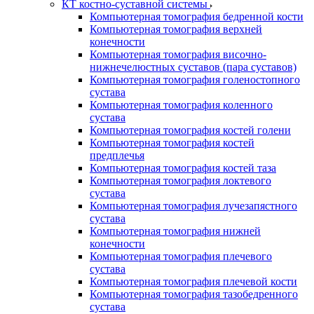
КТ костно-суставной системы
Компьютерная томография бедренной кости
Компьютерная томография верхней
конечности
Компьютерная томография височно-
нижнечелюстных суставов (пара суставов)
Компьютерная томография голеностопного
сустава
Компьютерная томография коленного
сустава
Компьютерная томография костей голени
Компьютерная томография костей
предплечья
Компьютерная томография костей таза
Компьютерная томография локтевого
сустава
Компьютерная томография лучезапястного
сустава
Компьютерная томография нижней
конечности
Компьютерная томография плечевого
сустава
Компьютерная томография плечевой кости
Компьютерная томография тазобедренного
сустава