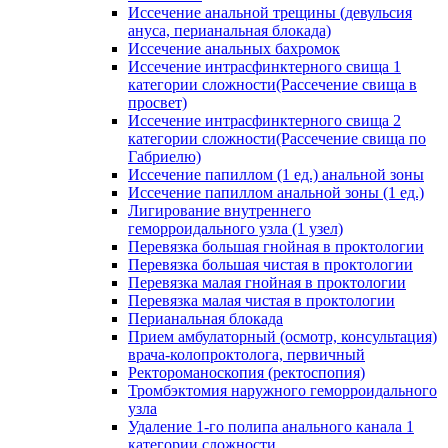
Иссечение анальной трещины (девульсия
ануса, перианальная блокада)
Иссечение анальных бахромок
Иссечение интрасфинктерного свища 1
категории сложности(Рассечение свища в
просвет)
Иссечение интрасфинктерного свища 2
категории сложности(Рассечение свища по
Габриелю)
Иссечение папиллом (1 ед.) анальной зоны
Иссечение папиллом анальной зоны (1 ед.)
Лигирование внутреннего
геморроидального узла (1 узел)
Перевязка большая гнойная в проктологии
Перевязка большая чистая в проктологии
Перевязка малая гнойная в проктологии
Перевязка малая чистая в проктологии
Перианальная блокада
Прием амбулаторный (осмотр, консультация)
врача-колопроктолога, первичный
Ректороманоскопия (ректоспопия)
Тромбэктомия наружного геморроидального
узла
Удаление 1-го полипа анального канала 1
категории сложности