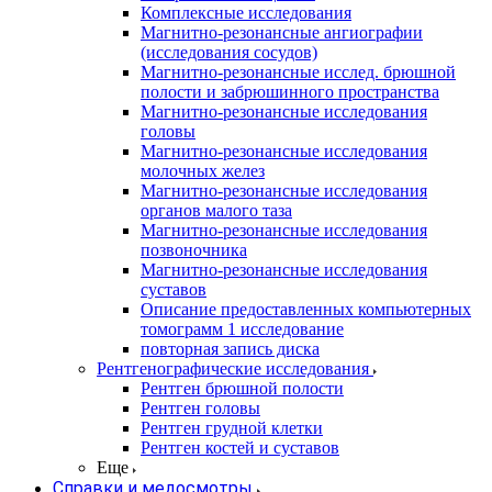
Комплексные исследования
Магнитно-резонансные ангиографии
(исследования сосудов)
Магнитно-резонансные исслед. брюшной
полости и забрюшинного пространства
Магнитно-резонансные исследования
головы
Магнитно-резонансные исследования
молочных желез
Магнитно-резонансные исследования
органов малого таза
Магнитно-резонансные исследования
позвоночника
Магнитно-резонансные исследования
суставов
Описание предоставленных компьютерных
томограмм 1 исследование
повторная запись диска
Рентгенографические исследования
Рентген брюшной полости
Рентген головы
Рентген грудной клетки
Рентген костей и суставов
Еще
Справки и медосмотры