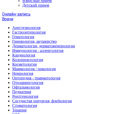
Взрослый прием
Детский прием
Онлайн-запись
Врачи
Анестезиология
Гастроэнтерология
Гематология
Гинекология, акушерство
Дерматология, дерматовенерология
Иммунология - аллергология
Кардиология
Колопроктология
Косметология
Маммология / онкология
Неврология
Ортопедия - травматология
Отоларингология
Офтальмология
Педиатрия
Рентгенология
Сосудистая хирургия, флебология
Стоматология
Терапия