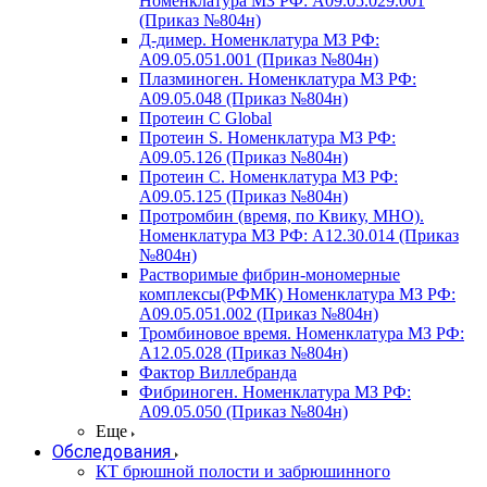
Номенклатура МЗ РФ: A09.05.029.001
(Приказ №804н)
Д-димер. Номенклатура МЗ РФ:
A09.05.051.001 (Приказ №804н)
Плазминоген. Номенклатура МЗ РФ:
A09.05.048 (Приказ №804н)
Протеин C Global
Протеин S. Номенклатура МЗ РФ:
A09.05.126 (Приказ №804н)
Протеин С. Номенклатура МЗ РФ:
A09.05.125 (Приказ №804н)
Протромбин (время, по Квику, МНО).
Номенклатура МЗ РФ: A12.30.014 (Приказ
№804н)
Растворимые фибрин-мономерные
комплексы(РФМК) Номенклатура МЗ РФ:
A09.05.051.002 (Приказ №804н)
Тромбиновое время. Номенклатура МЗ РФ:
A12.05.028 (Приказ №804н)
Фактор Виллебранда
Фибриноген. Номенклатура МЗ РФ:
A09.05.050 (Приказ №804н)
Еще
Обследования
КТ брюшной полости и забрюшинного