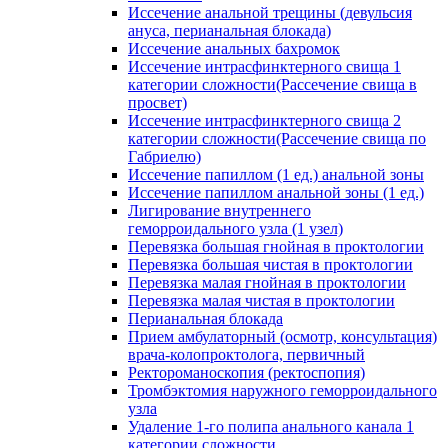
Иссечение анальной трещины (девульсия
ануса, перианальная блокада)
Иссечение анальных бахромок
Иссечение интрасфинктерного свища 1
категории сложности(Рассечение свища в
просвет)
Иссечение интрасфинктерного свища 2
категории сложности(Рассечение свища по
Габриелю)
Иссечение папиллом (1 ед.) анальной зоны
Иссечение папиллом анальной зоны (1 ед.)
Лигирование внутреннего
геморроидального узла (1 узел)
Перевязка большая гнойная в проктологии
Перевязка большая чистая в проктологии
Перевязка малая гнойная в проктологии
Перевязка малая чистая в проктологии
Перианальная блокада
Прием амбулаторный (осмотр, консультация)
врача-колопроктолога, первичный
Ректороманоскопия (ректоспопия)
Тромбэктомия наружного геморроидального
узла
Удаление 1-го полипа анального канала 1
категории сложности