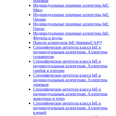
Бобовые
Индивидуальные пищевые аллергены IgE:
Мясо
Индивидуальные пищевые аллергены IgE:
Овощи
Индивидуальные пищевые аллергены IgE:
Орехи
Индивидуальные пищевые аллергены IgE:
Фрукты и ягоды
Панели аллергенов IgE (ImmunoCAP)*
Специфические антитела класса IgE к
индивидуальным аллергенам. Аллергены
гельминтов
Специфические антитела класса IgE к
индивидуальным аллергенам. Аллергены
грибов и плесени
Специфические антитела класса IgE к
индивидуальным аллергенам. Аллергены
деревьев
Специфические антитела класса IgE к
индивидуальным аллергенам. Аллергены
животных и птиц
Специфические антитела класса IgE к
индивидуальным аллергенам. Аллергены
клещей