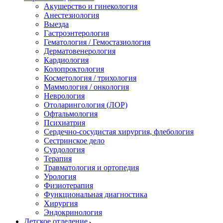
Акушерство и гинекология
Анестезиология
Выезда
Гастроэнтерология
Гематология / Гемостазиология
Дерматовенерология
Кардиология
Колопроктология
Косметология / трихология
Маммология / онкология
Неврология
Отоларингология (ЛОР)
Офтальмология
Психиатрия
Сердечно-сосудистая хирургия, флебология
Сестринское дело
Сурдология
Терапия
Травматология и ортопедия
Урология
Физиотерапия
Функциональная диагностика
Хирургия
Эндокринология
Детское отделение