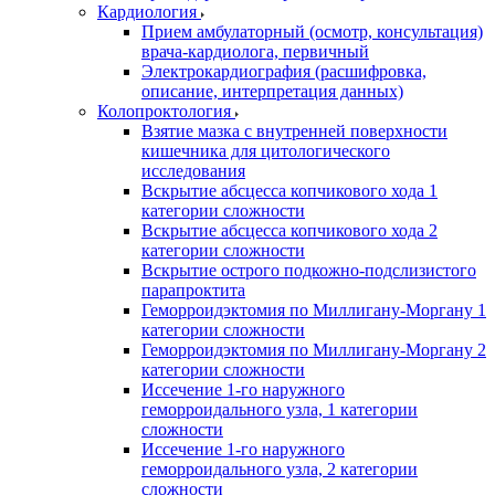
Кардиология
Прием амбулаторный (осмотр, консультация)
врача-кардиолога, первичный
Электрокардиография (расшифровка,
описание, интерпретация данных)
Колопроктология
Взятие мазка с внутренней поверхности
кишечника для цитологического
исследования
Вскрытие абсцесса копчикового хода 1
категории сложности
Вскрытие абсцесса копчикового хода 2
категории сложности
Вскрытие острого подкожно-подслизистого
парапроктита
Геморроидэктомия по Миллигану-Моргану 1
категории сложности
Геморроидэктомия по Миллигану-Моргану 2
категории сложности
Иссечение 1-го наружного
геморроидального узла, 1 категории
сложности
Иссечение 1-го наружного
геморроидального узла, 2 категории
сложности