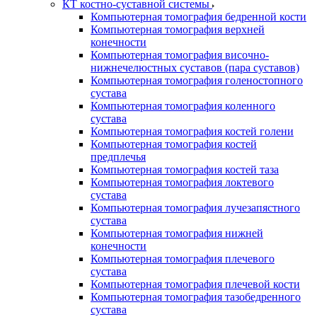
КТ костно-суставной системы
Компьютерная томография бедренной кости
Компьютерная томография верхней
конечности
Компьютерная томография височно-
нижнечелюстных суставов (пара суставов)
Компьютерная томография голеностопного
сустава
Компьютерная томография коленного
сустава
Компьютерная томография костей голени
Компьютерная томография костей
предплечья
Компьютерная томография костей таза
Компьютерная томография локтевого
сустава
Компьютерная томография лучезапястного
сустава
Компьютерная томография нижней
конечности
Компьютерная томография плечевого
сустава
Компьютерная томография плечевой кости
Компьютерная томография тазобедренного
сустава