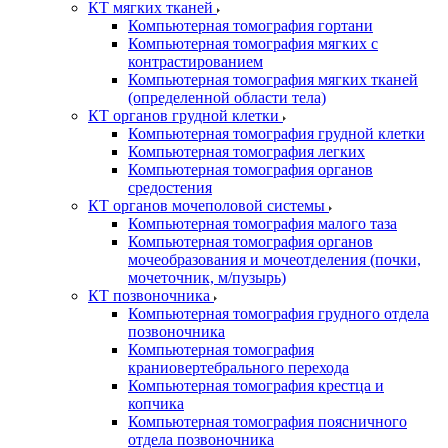
КТ мягких тканей
Компьютерная томография гортани
Компьютерная томография мягких с
контрастированием
Компьютерная томография мягких тканей
(определенной области тела)
КТ органов грудной клетки
Компьютерная томография грудной клетки
Компьютерная томография легких
Компьютерная томография органов
средостения
КТ органов мочеполовой системы
Компьютерная томография малого таза
Компьютерная томография органов
мочеобразования и мочеотделения (почки,
мочеточник, м/пузырь)
КТ позвоночника
Компьютерная томография грудного отдела
позвоночника
Компьютерная томография
краниовертебрального перехода
Компьютерная томография крестца и
копчика
Компьютерная томография поясничного
отдела позвоночника