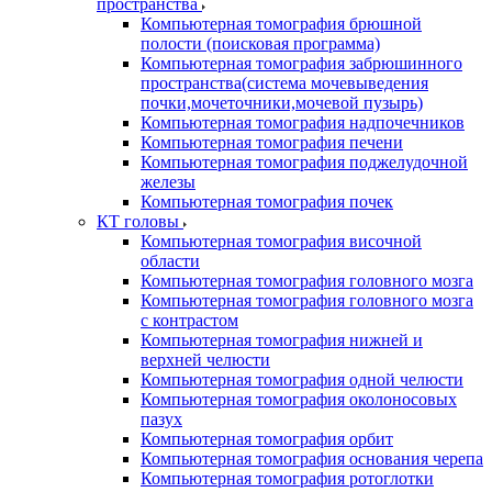
пространства
Компьютерная томография брюшной
полости (поисковая программа)
Компьютерная томография забрюшинного
пространства(система мочевыведения
почки,мочеточники,мочевой пузырь)
Компьютерная томография надпочечников
Компьютерная томография печени
Компьютерная томография поджелудочной
железы
Компьютерная томография почек
КТ головы
Компьютерная томография височной
области
Компьютерная томография головного мозга
Компьютерная томография головного мозга
с контрастом
Компьютерная томография нижней и
верхней челюсти
Компьютерная томография одной челюсти
Компьютерная томография околоносовых
пазух
Компьютерная томография орбит
Компьютерная томография основания черепа
Компьютерная томография ротоглотки