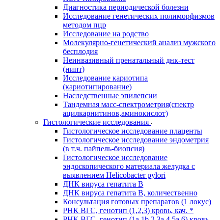
Диагностика периодической болезни
Исследование генетических полиморфизмов
методом пцр
Исследование на родство
Молекулярно-генетический анализ мужского
бесплодия
Неинвазивный пренатальный днк-тест
(нипт)
Исследование кариотипа
(кариотипирование)
Наследственные эпилепсии
Тандемная масс-спектрометрия(спектр
ацилкарнитинов,аминокислот)
Гистологические исследования
Гистологическое исследование плаценты
Гистологическое исследование эндометрия
(в т.ч. пайпель-биопсия)
Гистологическое исследование
эндоскопического материала желудка с
выявлением Helicobacter pylori
ДНК вируса гепатита B
ДНК вируса гепатита B, количественно
Консультация готовых препаратов (1 локус)
РНК ВГC, генотип (1,2,3) кровь, кач. *
РНК ВГC, генотип (1a,1b,2,3a,4,5a,6) кровь,