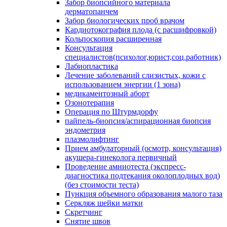
Забор биопсийного материала
дерматопанчем
Забор биологических проб врачом
Кардиотокография плода (с расшифровкой)
Кольпоскопия расширенная
Консультация
специалистов(психолог,юрист,соц.работник)
Лабиопластика
Лечение заболеваний слизистых, кожи с
использованием энергии (1 зона)
медикаментозный аборт
Озонотерапия
Операция по Штурмдорфу
пайпель-биопсия/аспирационная биопсия
эндометрия
плазмолифтинг
Прием амбулаторный (осмотр, консультация)
акушера-гинеколога первичный
Проведение амниотеста (экспресс-
диагностика подтекания околоплодных вод)
(без стоимости теста)
Пункция объемного образования малого таза
Серкляж шейки матки
Скретчинг
Снятие швов