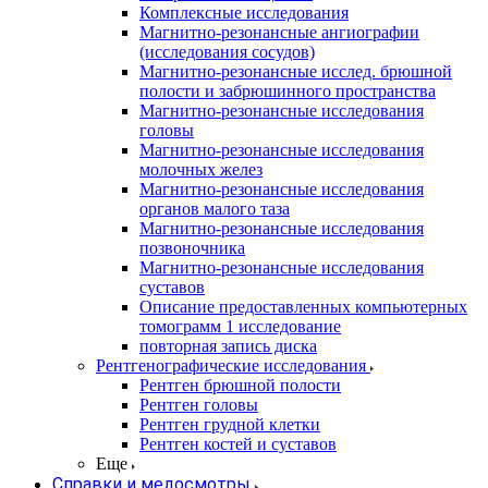
Комплексные исследования
Магнитно-резонансные ангиографии
(исследования сосудов)
Магнитно-резонансные исслед. брюшной
полости и забрюшинного пространства
Магнитно-резонансные исследования
головы
Магнитно-резонансные исследования
молочных желез
Магнитно-резонансные исследования
органов малого таза
Магнитно-резонансные исследования
позвоночника
Магнитно-резонансные исследования
суставов
Описание предоставленных компьютерных
томограмм 1 исследование
повторная запись диска
Рентгенографические исследования
Рентген брюшной полости
Рентген головы
Рентген грудной клетки
Рентген костей и суставов
Еще
Справки и медосмотры