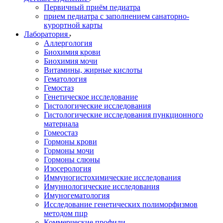
Первичный приём педиатра
прием педиатра с заполнением санаторно-
курортной карты
Лаборатория
Аллергология
Биохимия крови
Биохимия мочи
Витамины, жирные кислоты
Гематология
Гемостаз
Генетическое исследование
Гистологические исследования
Гистологические исследования пункционного
материала
Гомеостаз
Гормоны крови
Гормоны мочи
Гормоны слюны
Изосерология
Иммуногистохимические исследования
Имуннологические исследования
Имуногематология
Исследование генетических полиморфизмов
методом пцр
Коммерческие профили