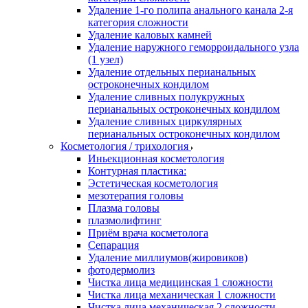
Удаление 1-го полипа анального канала 2-я
категория сложности
Удаление каловых камней
Удаление наружного геморроидального узла
(1 узел)
Удаление отдельных перианальных
остроконечных кондилом
Удаление сливных полукружных
перианальных остроконечных кондилом
Удаление сливных циркулярных
перианальных остроконечных кондилом
Косметология / трихология
Иньекционная косметология
Контурная пластика:
Эстетическая косметология
мезотерапия головы
Плазма головы
плазмолифтинг
Приём врача косметолога
Сепарация
Удаление миллиумов(жировиков)
фотодермолиз
Чистка лица медицинская 1 сложности
Чистка лица механическая 1 сложности
Чистка лица механическая 2 сложности