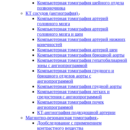
Компьютерная томография шейного отдела
позвоночника
КТ сосудов (ангиография)
Компьютерная томография артерий
головного мозга
Компьютерная томография артерий
головного мозга и шеи
Компьютерная томография артерий нижних
конечностей
Компьютерная томография артерий шеи
Компьютерная томография брюшной аорты
Компьютерная томография гепатобилиарной
зоны с ангиопрограммой
Компьютерная томография грудного и
брюшного отделов аорты с
ангиопрограммой
Компьютерная томография грудной аорты
Компьютерная томография легких и
средостения с ангиопрограммой
Компьютерная томография почек
ангиопрограммой
КТ-ангиография подвздошной артерии
Магнитно-резонансная томография
Дообследование с применением
контрастного вещества