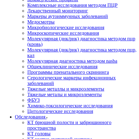
Комплексные исследования методом ПЦР
Лекарственный мониторинг
Маркеры аутоиммунных заболеваний
Медосмотры
Микробиологические исследования
Микроскопические исследования
Молекулярная (днк/рнк) диагностика методом пцр
(кровь)
Молекулярная (днк/рнк) диагностика методом пцр,
кал
Молекулярная диагностика методом nasba
Общеклинические исследования
Программы пренатального скрининга
Серологические маркеры инфекционных
заболеваний
Тяжелые металлы и микроэлементы
Тяжелые металы и микроэлементы
ФБУЗ
Химико-токсилогические исследования
Цитологические исследования
Обследования
КТ брюшной полости и забрюшинного
пространства
КТ головы