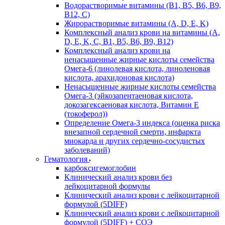
Водорастворимые витамины (B1, B5, B6, В9,
В12, С)
Жирорастворимые витамины (A, D, E, K)
Комплексный анализ крови на витамины (A,
D, E, K, C, B1, B5, B6, В9, B12)
Комплексный анализ крови на
ненасыщенные жирные кислоты семейства
Омега-6 (линолевая кислота, линоленовая
кислота, арахидоновая кислота)
Ненасыщенные жирные кислоты семейства
Омега-3 (эйкозапентаеновая кислота,
докозагексаеновая кислота, Витамин E
(токоферол))
Определение Омега-3 индекса (оценка риска
внезапной сердечной смерти, инфаркта
миокарда и других сердечно-сосудистых
заболеваний)
Гематология
карбоксигемоглобин
Клинический анализ крови без
лейкоцитарной формулы
Клинический анализ крови с лейкоцитарной
формулой (5DIFF)
Клинический анализ крови с лейкоцитарной
формулой (5DIFF) + СОЭ