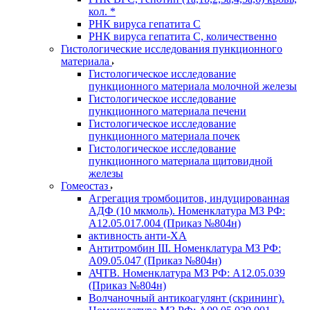
кол. *
РНК вируса гепатита C
РНК вируса гепатита C, количественно
Гистологические исследования пункционного
материала
Гистологическое исследование
пункционного материала молочной железы
Гистологическое исследование
пункционного материала печени
Гистологическое исследование
пункционного материала почек
Гистологическое исследование
пункционного материала щитовидной
железы
Гомеостаз
Агрегация тромбоцитов, индуцированная
АДФ (10 мкмоль). Номенклатура МЗ РФ:
A12.05.017.004 (Приказ №804н)
активность анти-ХА
Антитромбин III. Номенклатура МЗ РФ:
A09.05.047 (Приказ №804н)
АЧТВ. Номенклатура МЗ РФ: A12.05.039
(Приказ №804н)
Волчаночный антикоагулянт (скрининг).