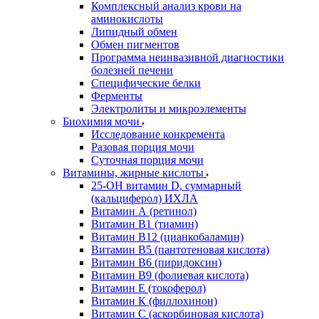
Комплексный анализ крови на
аминокислоты
Липидный обмен
Обмен пигментов
Программа неинвазивной диагностики
болезней печени
Специфические белки
Ферменты
Электролиты и микроэлементы
Биохимия мочи
Исследование конкремента
Разовая порция мочи
Суточная порция мочи
Витамины, жирные кислоты
25-OH витамин D, суммарный
(кальциферол) ИХЛА
Витамин А (ретинол)
Витамин В1 (тиамин)
Витамин В12 (цианкобаламин)
Витамин В5 (пантотеновая кислота)
Витамин В6 (пиридоксин)
Витамин В9 (фолиевая кислота)
Витамин Е (токоферол)
Витамин К (филлохинон)
Витамин С (аскорбиновая кислота)