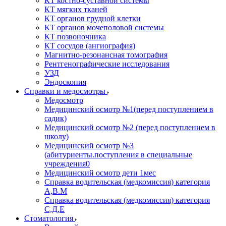
КТ костно-суставной системы
КТ мягких тканей
КТ органов грудной клетки
КТ органов мочеполовой системы
КТ позвоночника
КТ сосудов (ангиография)
Магнитно-резонансная томография
Рентгенографические исследования
УЗД
Эндоскопия
Справки и медосмотры
Медосмотр
Медицинский осмотр №1(перед поступлением в
садик)
Медицинский осмотр №2 (перед поступлением в
школу)
Медицинский осмотр №3
(абитуриенты.поступления в специальные
учреждения0
Медицинский осмотр дети 1мес
Справка водительская (медкомиссия) категория
А,В.М
Справка водительская (медкомиссия) категория
С,Д,Е
Стоматология