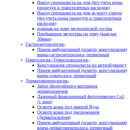
Выезд специалиста на дом (без учета цены
процедур и транспортных расходов)
Выезд специалиста на дом за черту города
(без учета цены процедур и транспортных
расходов)
помощь на дому медицинской сестры
Пребывание медсетры на дому (каждые
30мин)
Гастроэнтерология
Прием амбулаторный (осмотр, консультация)
врача-гастроэнтеролога, первичный
Гематология / Гемостазиология
Консультация специалиста по антиэйджингу
Прием амбулаторный (осмотр, консультация)
врача-гематолога, первичный
Дерматовенерология
Забор биопсийного материала
дерматопанчем
Лазерный фракционный фототермолиз Со2
(1 зона)
Осмотр кожи под лампой Вуда
Осмотр кожи под увеличением
(Дерматоскопия)
Прием амбулаторный (осмотр, консультация)
врача-дерматовенеролога, первичный