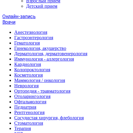
Взрослый прием
Детский прием
Онлайн-запись
Врачи
Анестезиология
Гастроэнтерология
Гематология
Гинекология, акушерство
Дерматология, дерматовенерология
Иммунология - аллергология
Кардиология
Колопроктология
Косметология
Маммология / онкология
Неврология
Ортопедия - травматология
Отоларингология
Офтальмология
Педиатрия
Рентгенология
Сосудистая хирургия, флебология
Стоматология
Терапия