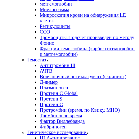
метгемоглобин
Миелограмма
Микроскопия крови на обнаружения LE
клеток
Ретикулоциты
СОЭ
Тромбоциты-Подсчёт произведен по методу
Фонио
Фракции гемоглобина (карбоксигемоглобин
и метгемоглобин)
Гемостаз
Антитромбин III
АЧТВ
Волчаночный антикоагулянт (скрининг)
Д-димер
Плазминоген
Протеин C Global
Протеин S
Протеин С
Протромбин (время, по Квику, МНО)
Тромбиновое время
Фактор Виллебранда
Фибриноген
Генетическое исследование
HLA-типирование