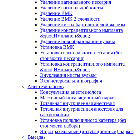
Удаление вагинального пессария
Удаление вагинальной кисты
Удаление ВМК
Удаление ВМК 2 сложности
Удаление кисты бартолиниевой железы
Удаление контрацептивного импланта
&quot;Импланон&quot;
Удаление новообразований вульвы
Установка ВМК
Установка вагинального пессария (без
стоимости пессария)
Установка контрацептивного импланта
&quot;Импланон&quot;
Энуклеация кисты вульвы
Эхогистеросальпингография
Анестезиология
Консультация анестезиолога
Массочный ингаляционный наркоз
Тотальная внутривенная анестезия
Тотальная внутривенная анестезия для
гастроскопии
Установка подключичного катетера (без
стоимости набора)
Эндотрахеальный (интубационный) наркоз
Выезда