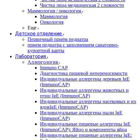
Чистка лица медицинская 2 сложности
Маммология / онкология
Маммология
Онкология
Еще
Детское отделение
Первичный приём педиатра
прием педиатра с заполнением санаторно-
курортной карты
Лаборатория
Аллергология
Immuno CAP
Диагностика пищевой непереносимости
Индивидуальные аллергены деревьев IgE
(ImmunoCAP)
Индивидуальные аллергены животных и
птиц IgE (ImmunoCAP)
Индивидуальные аллергены насекомых и их
ядовIgE (ImmunoCAP)
Индивидуальные аллергены пыли IgE
(ImmunoCAP)
Индивидуальные пищевые аллергены IgE
(ImmunoCAP): Яйцо и компоненты яйца
Индивидуальные пищевые аллергены IgE: