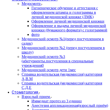
Медосмотр
Гигиеническое обучение и аттестация с
оформлением штампа и голограммы в
личной медицинской книжке (ЛМК)
Оформление личной медицинской книжки
Оформление и выдача личной медицинской
книжки (бумажного формата) с голограммой
фото
Медицинский осмотр №1(перед поступлением в
садик)
Медицинский осмотр №2 (перед поступлением в
школу)
Медицинский осмотр №3
(абитуриенты.поступления в специальные
учреждения0
Медицинский осмотр дети 1мес
Справка водительская (медкомиссия) категория
А,В.М
Справка водительская (медкомиссия) категория
С,Д,Е
Стоматология
Взрослый прием
Иммедиат протез из 3 единиц
Анестезия аппликационная(взрослый приём)
Анестезия