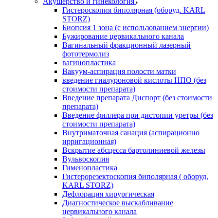
Акушерство и гинекология
Гистероскопия биполярная (оборуд. KARL
STORZ)
Биопсия 1 зона (с использованием энергии)
Бужирование цервикального канала
Вагинальный фракционный лазерный
фототермолиз
вагинопластика
Вакуум-аспирация полости матки
введение гиалуроновой кислоты НПО (без
стоимости препарата)
Введение препарата Диспорт (без стоимости
препарата)
Введение филлера при дистопии уретры (без
стоимости препарата)
Внутриматочная санация (аспирационно
ирригационная)
Вскрытие абсцесса бартолиниевой железы
Вульвоскопия
Гименопластика
Гистерорезектоскопия биполярная ( оборуд.
KARL STORZ)
Дефлорация хирургическая
Диагностическое выскабливание
цервикального канала