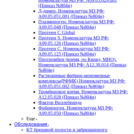
Номенклатура МЗ РФ: A09.05.029.001
(Приказ №804н)
Д-димер. Номенклатура МЗ РФ:
A09.05.051.001 (Приказ №804н)
Плазминоген. Номенклатура МЗ РФ:
A09.05.048 (Приказ №804н)
Протеин C Global
Протеин S. Номенклатура МЗ РФ:
A09.05.126 (Приказ №804н)
Протеин С. Номенклатура МЗ РФ:
A09.05.125 (Приказ №804н)
Протромбин (время, по Квику, МНО).
Номенклатура МЗ РФ: A12.30.014 (Приказ
№804н)
Растворимые фибрин-мономерные
комплексы(РФМК) Номенклатура МЗ РФ:
A09.05.051.002 (Приказ №804н)
Тромбиновое время. Номенклатура МЗ РФ:
A12.05.028 (Приказ №804н)
Фактор Виллебранда
Фибриноген. Номенклатура МЗ РФ:
A09.05.050 (Приказ №804н)
Еще
Обследования
КТ брюшной полости и забрюшинного