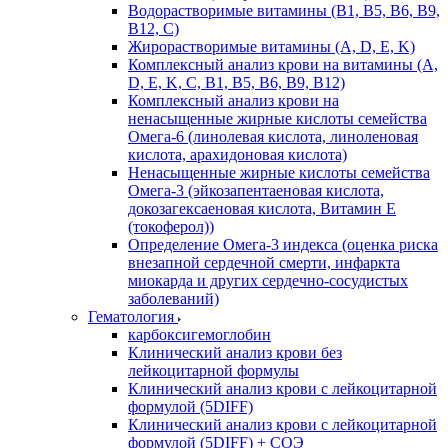
Водорастворимые витамины (B1, B5, B6, В9,
В12, С)
Жирорастворимые витамины (A, D, E, K)
Комплексный анализ крови на витамины (A,
D, E, K, C, B1, B5, B6, В9, B12)
Комплексный анализ крови на
ненасыщенные жирные кислоты семейства
Омега-6 (линолевая кислота, линоленовая
кислота, арахидоновая кислота)
Ненасыщенные жирные кислоты семейства
Омега-3 (эйкозапентаеновая кислота,
докозагексаеновая кислота, Витамин E
(токоферол))
Определение Омега-3 индекса (оценка риска
внезапной сердечной смерти, инфаркта
миокарда и других сердечно-сосудистых
заболеваний)
Гематология
карбоксигемоглобин
Клинический анализ крови без
лейкоцитарной формулы
Клинический анализ крови с лейкоцитарной
формулой (5DIFF)
Клинический анализ крови с лейкоцитарной
формулой (5DIFF) + СОЭ