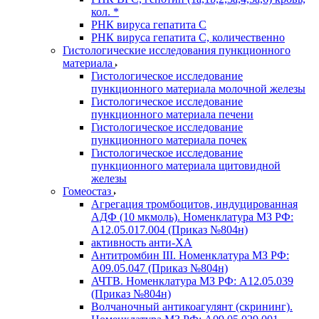
кол. *
РНК вируса гепатита C
РНК вируса гепатита C, количественно
Гистологические исследования пункционного
материала
Гистологическое исследование
пункционного материала молочной железы
Гистологическое исследование
пункционного материала печени
Гистологическое исследование
пункционного материала почек
Гистологическое исследование
пункционного материала щитовидной
железы
Гомеостаз
Агрегация тромбоцитов, индуцированная
АДФ (10 мкмоль). Номенклатура МЗ РФ:
A12.05.017.004 (Приказ №804н)
активность анти-ХА
Антитромбин III. Номенклатура МЗ РФ:
A09.05.047 (Приказ №804н)
АЧТВ. Номенклатура МЗ РФ: A12.05.039
(Приказ №804н)
Волчаночный антикоагулянт (скрининг).