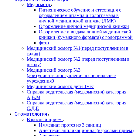
Медосмотр
Гигиеническое обучение и аттестация с
оформлением штампа и голограммы в
личной медицинской книжке (ЛМК)
Оформление личной медицинской книжки
Оформление и выдача личной медицинской
книжки (бумажного формата) с голограммой
фото
Медицинский осмотр №1(перед поступлением в
садик)
Медицинский осмотр №2 (перед поступлением в
школу)
Медицинский осмотр №3
(абитуриенты.поступления в специальные
учреждения0
Медицинский осмотр дети 1мес
Справка водительская (медкомиссия) категория
А,В.М
Справка водительская (медкомиссия) категория
С,Д,Е
Стоматология
Взрослый прием
Иммедиат протез из 3 единиц
Анестезия аппликационная(взрослый приём)
Анестезия