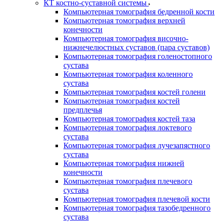
КТ костно-суставной системы
Компьютерная томография бедренной кости
Компьютерная томография верхней
конечности
Компьютерная томография височно-
нижнечелюстных суставов (пара суставов)
Компьютерная томография голеностопного
сустава
Компьютерная томография коленного
сустава
Компьютерная томография костей голени
Компьютерная томография костей
предплечья
Компьютерная томография костей таза
Компьютерная томография локтевого
сустава
Компьютерная томография лучезапястного
сустава
Компьютерная томография нижней
конечности
Компьютерная томография плечевого
сустава
Компьютерная томография плечевой кости
Компьютерная томография тазобедренного
сустава