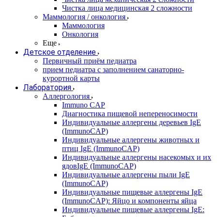
Чистка лица медицинская 2 сложности
Маммология / онкология
Маммология
Онкология
Еще
Детское отделение
Первичный приём педиатра
прием педиатра с заполнением санаторно-
курортной карты
Лаборатория
Аллергология
Immuno CAP
Диагностика пищевой непереносимости
Индивидуальные аллергены деревьев IgE
(ImmunoCAP)
Индивидуальные аллергены животных и
птиц IgE (ImmunoCAP)
Индивидуальные аллергены насекомых и их
ядовIgE (ImmunoCAP)
Индивидуальные аллергены пыли IgE
(ImmunoCAP)
Индивидуальные пищевые аллергены IgE
(ImmunoCAP): Яйцо и компоненты яйца
Индивидуальные пищевые аллергены IgE: