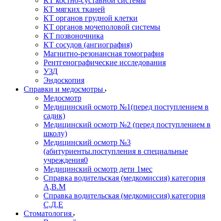
КТ костно-суставной системы
КТ мягких тканей
КТ органов грудной клетки
КТ органов мочеполовой системы
КТ позвоночника
КТ сосудов (ангиография)
Магнитно-резонансная томография
Рентгенографические исследования
УЗД
Эндоскопия
Справки и медосмотры
Медосмотр
Медицинский осмотр №1(перед поступлением в
садик)
Медицинский осмотр №2 (перед поступлением в
школу)
Медицинский осмотр №3
(абитуриенты.поступления в специальные
учреждения0
Медицинский осмотр дети 1мес
Справка водительская (медкомиссия) категория
А,В.М
Справка водительская (медкомиссия) категория
С,Д,Е
Стоматология