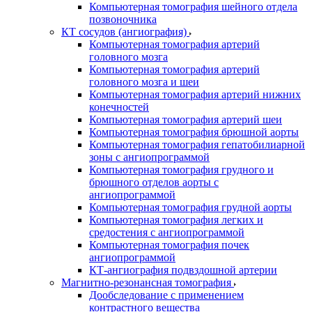
Компьютерная томография шейного отдела
позвоночника
КТ сосудов (ангиография)
Компьютерная томография артерий
головного мозга
Компьютерная томография артерий
головного мозга и шеи
Компьютерная томография артерий нижних
конечностей
Компьютерная томография артерий шеи
Компьютерная томография брюшной аорты
Компьютерная томография гепатобилиарной
зоны с ангиопрограммой
Компьютерная томография грудного и
брюшного отделов аорты с
ангиопрограммой
Компьютерная томография грудной аорты
Компьютерная томография легких и
средостения с ангиопрограммой
Компьютерная томография почек
ангиопрограммой
КТ-ангиография подвздошной артерии
Магнитно-резонансная томография
Дообследование с применением
контрастного вещества