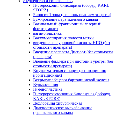
Акушерство и гинекология
Гистероскопия биполярная (оборуд. KARL
STORZ)
Биопсия 1 зона (с использованием энергии)
Бужирование цервикального канала
Вагинальный фракционный лазерный
фототермолиз
вагинопластика
Вакуум-аспирация полости матки
введение гиалуроновой кислоты НПО (без
стоимости препарата)
Введение препарата Диспорт (без стоимости
препарата)
Введение филлера при дистопии уретры (без
стоимости препарата)
Внутриматочная санация (аспирационно
ирригационная)
Вскрытие абсцесса бартолиниевой железы
Вульвоскопия
Гименопластика
Гистерорезектоскопия биполярная ( оборуд.
KARL STORZ)
Дефлорация хирургическая
Диагностическое выскабливание
цервикального канала