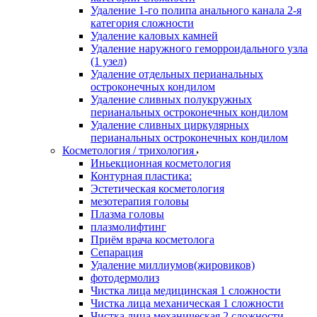
Удаление 1-го полипа анального канала 2-я
категория сложности
Удаление каловых камней
Удаление наружного геморроидального узла
(1 узел)
Удаление отдельных перианальных
остроконечных кондилом
Удаление сливных полукружных
перианальных остроконечных кондилом
Удаление сливных циркулярных
перианальных остроконечных кондилом
Косметология / трихология
Иньекционная косметология
Контурная пластика:
Эстетическая косметология
мезотерапия головы
Плазма головы
плазмолифтинг
Приём врача косметолога
Сепарация
Удаление миллиумов(жировиков)
фотодермолиз
Чистка лица медицинская 1 сложности
Чистка лица механическая 1 сложности
Чистка лица механическая 2 сложности