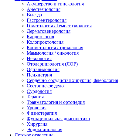
Акушерство и гинекология
Анестезиология
Выезда
Гастроэнтерология
Гематология / Гемостазиология
Дерматовенерология
Кардиология
Колопроктология
Косметология / трихология
Маммология / онкология
Неврология
Отоларингология (ЛОР)
Офтальмология
Психиатрия
Сердечно-сосудистая хирургия, флебология
Сестринское дело
Сурдология
Терапия
Травматология и ортопедия
Урология
Физиотерапия
Функциональная диагностика
Хирургия
Эндокринология
Детское отделение