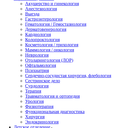
Акушерство и гинекология
Анестезиология
Выезда
Гастроэнтерология
Гематология / Гемостазиология
Дерматовенерология
Кардиология
Колопроктология
Косметология / трихология
Маммология / онкология
Неврология
Отоларингология (ЛОР)
Офтальмология
Психиатрия
Сердечно-сосудистая хирургия, флебология
Сестринское дело
Сурдология
Терапия
Травматология и ортопедия
Урология
Физиотерапия
Функциональная диагностика
Хирургия
Эндокринология
Детское отделение