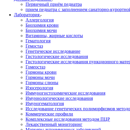
Первичный приём педиатра
прием педиатра с заполнением санаторно-курортно
Лаборатория
Аллергология
Биохимия крови
Биохимия мочи
Витамины, жирные кислоты
Гематология
Гемостаз
Генетическое исследование
Гистологические исследования
Гистологические исследования пункционного мате
Гомеостаз
Гормоны крови
Гормоны мочи
Гормоны слюны
Изосерология
Иммуногистохимические исследования
Имуннологические исследования
Имуногематология
Исследование генетических полиморфизмов метод
Коммерческие профили
Комплексные исследования методом ПЦР
Лекарственный мониторинг
Маркеры аутоиммунных заболеваний