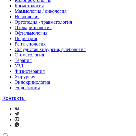
Колопроктология
Косметология
Маммология / онкология
Неврология
Ортопедия - травматология
Отоларингология
Офтальмология
Педиатрия
Рентгенология
Сосудистая хирургия, флебология
Стоматология
Терапия
УЗД
Физиотерапия
Хирургия
Эндокринология
Эндоскопия
Контакты