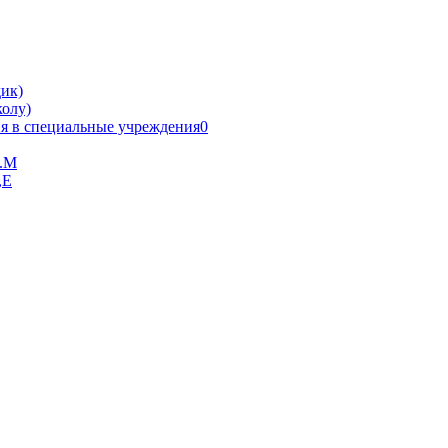
ик)
олу)
я в специальные учреждения0
В.М
,Е