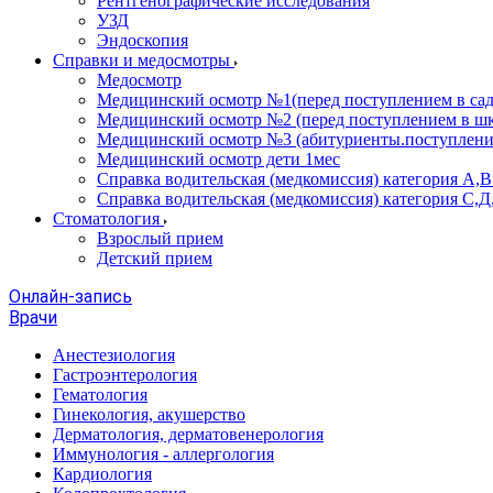
Рентгенографические исследования
УЗД
Эндоскопия
Справки и медосмотры
Медосмотр
Медицинский осмотр №1(перед поступлением в сад
Медицинский осмотр №2 (перед поступлением в шк
Медицинский осмотр №3 (абитуриенты.поступлени
Медицинский осмотр дети 1мес
Справка водительская (медкомиссия) категория А,
Справка водительская (медкомиссия) категория С,Д
Стоматология
Взрослый прием
Детский прием
Онлайн-запись
Врачи
Анестезиология
Гастроэнтерология
Гематология
Гинекология, акушерство
Дерматология, дерматовенерология
Иммунология - аллергология
Кардиология