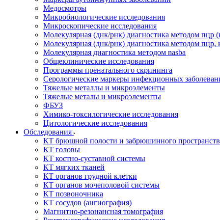
Медосмотры
Микробиологические исследования
Микроскопические исследования
Молекулярная (днк/рнк) диагностика методом пцр (
Молекулярная (днк/рнк) диагностика методом пцр, 
Молекулярная диагностика методом nasba
Общеклинические исследования
Программы пренатального скрининга
Серологические маркеры инфекционных заболеван
Тяжелые металлы и микроэлементы
Тяжелые металы и микроэлементы
ФБУЗ
Химико-токсилогические исследования
Цитологические исследования
Обследования
КТ брюшной полости и забрюшинного пространств
КТ головы
КТ костно-суставной системы
КТ мягких тканей
КТ органов грудной клетки
КТ органов мочеполовой системы
КТ позвоночника
КТ сосудов (ангиография)
Магнитно-резонансная томография