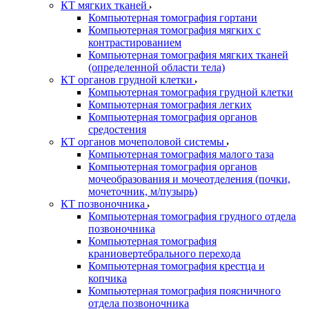
КТ мягких тканей
Компьютерная томография гортани
Компьютерная томография мягких с
контрастированием
Компьютерная томография мягких тканей
(определенной области тела)
КТ органов грудной клетки
Компьютерная томография грудной клетки
Компьютерная томография легких
Компьютерная томография органов
средостения
КТ органов мочеполовой системы
Компьютерная томография малого таза
Компьютерная томография органов
мочеобразования и мочеотделения (почки,
мочеточник, м/пузырь)
КТ позвоночника
Компьютерная томография грудного отдела
позвоночника
Компьютерная томография
краниовертебрального перехода
Компьютерная томография крестца и
копчика
Компьютерная томография поясничного
отдела позвоночника