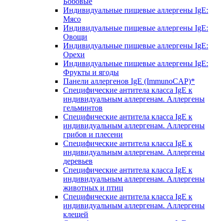
Бобовые
Индивидуальные пищевые аллергены IgE:
Мясо
Индивидуальные пищевые аллергены IgE:
Овощи
Индивидуальные пищевые аллергены IgE:
Орехи
Индивидуальные пищевые аллергены IgE:
Фрукты и ягоды
Панели аллергенов IgE (ImmunoCAP)*
Специфические антитела класса IgE к
индивидуальным аллергенам. Аллергены
гельминтов
Специфические антитела класса IgE к
индивидуальным аллергенам. Аллергены
грибов и плесени
Специфические антитела класса IgE к
индивидуальным аллергенам. Аллергены
деревьев
Специфические антитела класса IgE к
индивидуальным аллергенам. Аллергены
животных и птиц
Специфические антитела класса IgE к
индивидуальным аллергенам. Аллергены
клещей