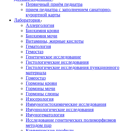
Первичный приём педиатра
прием педиатра с заполнением санаторно-
курортной карты
Лаборатория
Аллергология
Биохимия крови
Биохимия мочи
Витамины, жирные кислоты
Гематология
Гемостаз
Генетическое исследование
Гистологические исследования
Гистологические исследования пункционного
материала
Гомеостаз
Гормоны крови
Гормоны мочи
Гормоны слюны
Изосерология
Иммуногистохимические исследования
Имуннологические исследования
Имуногематология
Исследование генетических полиморфизмов
методом пцр
Коммерческие профили