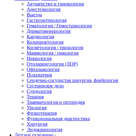
Акушерство и гинекология
Анестезиология
Выезда
Гастроэнтерология
Гематология / Гемостазиология
Дерматовенерология
Кардиология
Колопроктология
Косметология / трихология
Маммология / онкология
Неврология
Отоларингология (ЛОР)
Офтальмология
Психиатрия
Сердечно-сосудистая хирургия, флебология
Сестринское дело
Сурдология
Терапия
Травматология и ортопедия
Урология
Физиотерапия
Функциональная диагностика
Хирургия
Эндокринология
Детское отделение