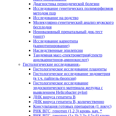
Диагностика периодической болезни
Исследование генетических полиморфизмов
методом пцр
Исследование на родство
Молекулярно-генетический анализ мужского
бесплодия
Неинвазивный пренатальный днк-тест
(нипт)
Исследование кариотипа
(кариотипирование)
Наследственные эпилепсии
Тандемная масс-спектрометрия(спектр
ацилкарнитинов,аминокислот)
Гистологические исследования
Гистологическое исследование плаценты
Гистологическое исследование эндометрия
(в т.ч. пайпель-биопсия)
Гистологическое исследование
эндоскопического материала желудка с
выявлением Helicobacter pylori
ДНК вируса гепатита B
ДНК вируса гепатита B, количественно
Консультация готовых препаратов (1 локус)
РНК ВГC, генотип (1,2,3) кровь, кач. *
РНК ВГC, генотип (1a,1b,2,3a,4,5a,6) кровь,