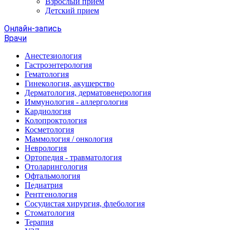
Взрослый прием
Детский прием
Онлайн-запись
Врачи
Анестезиология
Гастроэнтерология
Гематология
Гинекология, акушерство
Дерматология, дерматовенерология
Иммунология - аллергология
Кардиология
Колопроктология
Косметология
Маммология / онкология
Неврология
Ортопедия - травматология
Отоларингология
Офтальмология
Педиатрия
Рентгенология
Сосудистая хирургия, флебология
Стоматология
Терапия