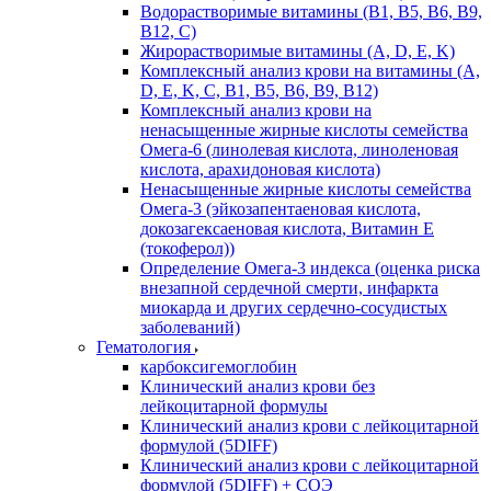
Водорастворимые витамины (B1, B5, B6, В9,
В12, С)
Жирорастворимые витамины (A, D, E, K)
Комплексный анализ крови на витамины (A,
D, E, K, C, B1, B5, B6, В9, B12)
Комплексный анализ крови на
ненасыщенные жирные кислоты семейства
Омега-6 (линолевая кислота, линоленовая
кислота, арахидоновая кислота)
Ненасыщенные жирные кислоты семейства
Омега-3 (эйкозапентаеновая кислота,
докозагексаеновая кислота, Витамин E
(токоферол))
Определение Омега-3 индекса (оценка риска
внезапной сердечной смерти, инфаркта
миокарда и других сердечно-сосудистых
заболеваний)
Гематология
карбоксигемоглобин
Клинический анализ крови без
лейкоцитарной формулы
Клинический анализ крови с лейкоцитарной
формулой (5DIFF)
Клинический анализ крови с лейкоцитарной
формулой (5DIFF) + СОЭ