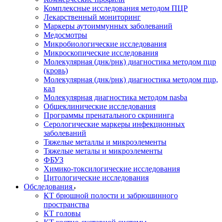
Комплексные исследования методом ПЦР
Лекарственный мониторинг
Маркеры аутоиммунных заболеваний
Медосмотры
Микробиологические исследования
Микроскопические исследования
Молекулярная (днк/рнк) диагностика методом пцр
(кровь)
Молекулярная (днк/рнк) диагностика методом пцр,
кал
Молекулярная диагностика методом nasba
Общеклинические исследования
Программы пренатального скрининга
Серологические маркеры инфекционных
заболеваний
Тяжелые металлы и микроэлементы
Тяжелые металы и микроэлементы
ФБУЗ
Химико-токсилогические исследования
Цитологические исследования
Обследования
КТ брюшной полости и забрюшинного
пространства
КТ головы