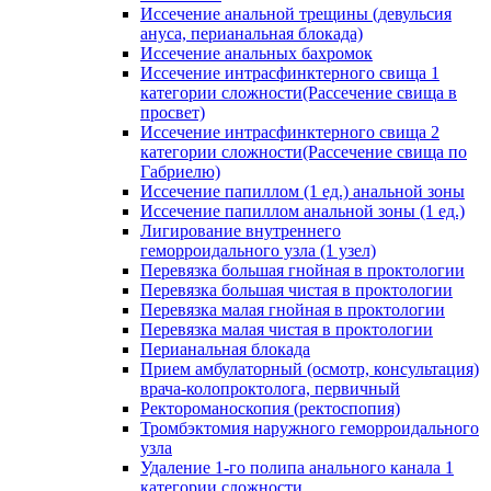
Иссечение анальной трещины (девульсия
ануса, перианальная блокада)
Иссечение анальных бахромок
Иссечение интрасфинктерного свища 1
категории сложности(Рассечение свища в
просвет)
Иссечение интрасфинктерного свища 2
категории сложности(Рассечение свища по
Габриелю)
Иссечение папиллом (1 ед.) анальной зоны
Иссечение папиллом анальной зоны (1 ед.)
Лигирование внутреннего
геморроидального узла (1 узел)
Перевязка большая гнойная в проктологии
Перевязка большая чистая в проктологии
Перевязка малая гнойная в проктологии
Перевязка малая чистая в проктологии
Перианальная блокада
Прием амбулаторный (осмотр, консультация)
врача-колопроктолога, первичный
Ректороманоскопия (ректоспопия)
Тромбэктомия наружного геморроидального
узла
Удаление 1-го полипа анального канала 1
категории сложности