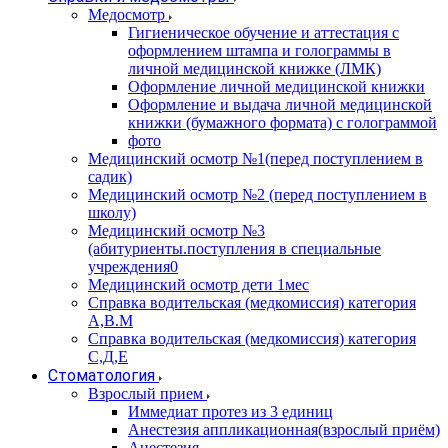
Медосмотр
Гигиеническое обучение и аттестация с
оформлением штампа и голограммы в
личной медицинской книжке (ЛМК)
Оформление личной медицинской книжки
Оформление и выдача личной медицинской
книжки (бумажного формата) с голограммой
фото
Медицинский осмотр №1(перед поступлением в
садик)
Медицинский осмотр №2 (перед поступлением в
школу)
Медицинский осмотр №3
(абитуриенты.поступления в специальные
учреждения0
Медицинский осмотр дети 1мес
Справка водительская (медкомиссия) категория
А,В.М
Справка водительская (медкомиссия) категория
С,Д,Е
Стоматология
Взрослый прием
Иммедиат протез из 3 единиц
Анестезия аппликационная(взрослый приём)
Анестезия