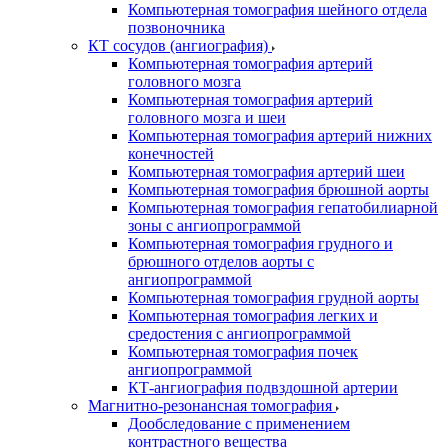
Компьютерная томография шейного отдела
позвоночника
КТ сосудов (ангиография)
Компьютерная томография артерий
головного мозга
Компьютерная томография артерий
головного мозга и шеи
Компьютерная томография артерий нижних
конечностей
Компьютерная томография артерий шеи
Компьютерная томография брюшной аорты
Компьютерная томография гепатобилиарной
зоны с ангиопрограммой
Компьютерная томография грудного и
брюшного отделов аорты с
ангиопрограммой
Компьютерная томография грудной аорты
Компьютерная томография легких и
средостения с ангиопрограммой
Компьютерная томография почек
ангиопрограммой
КТ-ангиография подвздошной артерии
Магнитно-резонансная томография
Дообследование с применением
контрастного вещества