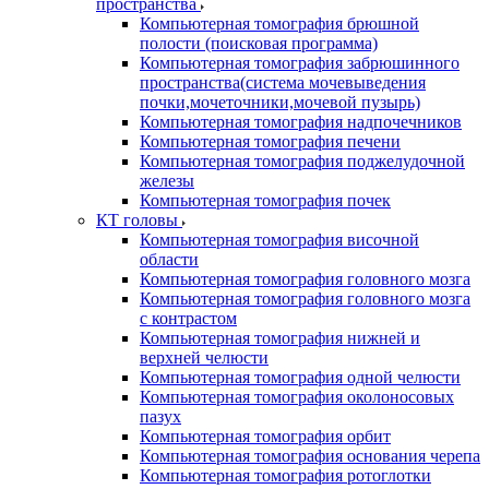
пространства
Компьютерная томография брюшной
полости (поисковая программа)
Компьютерная томография забрюшинного
пространства(система мочевыведения
почки,мочеточники,мочевой пузырь)
Компьютерная томография надпочечников
Компьютерная томография печени
Компьютерная томография поджелудочной
железы
Компьютерная томография почек
КТ головы
Компьютерная томография височной
области
Компьютерная томография головного мозга
Компьютерная томография головного мозга
с контрастом
Компьютерная томография нижней и
верхней челюсти
Компьютерная томография одной челюсти
Компьютерная томография околоносовых
пазух
Компьютерная томография орбит
Компьютерная томография основания черепа
Компьютерная томография ротоглотки