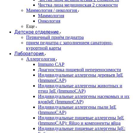
Чистка лица медицинская 2 сложности
Маммология / онкология
Маммология
Онкология
Еще
Детское отделение
Первичный приём педиатра
прием педиатра с заполнением санаторно-
курортной карты
Лаборатория
Аллергология
Immuno CAP
Диагностика пищевой непереносимости
Индивидуальные аллергены деревьев IgE
(ImmunoCAP)
Индивидуальные аллергены животных и
птиц IgE (ImmunoCAP)
Индивидуальные аллергены насекомых и их
ядовIgE (ImmunoCAP)
Индивидуальные аллергены пыли IgE
(ImmunoCAP)
Индивидуальные пищевые аллергены IgE
(ImmunoCAP): Яйцо и компоненты яйца
Индивидуальные пищевые аллергены IgE: