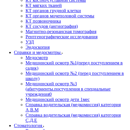
КТ костно-суставной системы
КТ мягких тканей
КТ органов грудной клетки
КТ органов мочеполовой системы
КТ позвоночника
КТ сосудов (ангиография)
Магнитно-резонансная томография
Рентгенографические исследования
УЗД
Эндоскопия
Справки и медосмотры
Медосмотр
Медицинский осмотр №1(перед поступлением в
садик)
Медицинский осмотр №2 (перед поступлением в
школу)
Медицинский осмотр №3
(абитуриенты.поступления в специальные
учреждения0
Медицинский осмотр дети 1мес
Справка водительская (медкомиссия) категория
А,В.М
Справка водительская (медкомиссия) категория
С,Д,Е
Стоматология