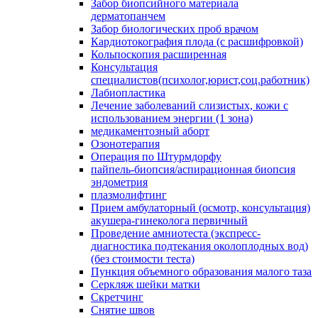
Забор биопсийного материала
дерматопанчем
Забор биологических проб врачом
Кардиотокография плода (с расшифровкой)
Кольпоскопия расширенная
Консультация
специалистов(психолог,юрист,соц.работник)
Лабиопластика
Лечение заболеваний слизистых, кожи с
использованием энергии (1 зона)
медикаментозный аборт
Озонотерапия
Операция по Штурмдорфу
пайпель-биопсия/аспирационная биопсия
эндометрия
плазмолифтинг
Прием амбулаторный (осмотр, консультация)
акушера-гинеколога первичный
Проведение амниотеста (экспресс-
диагностика подтекания околоплодных вод)
(без стоимости теста)
Пункция объемного образования малого таза
Серкляж шейки матки
Скретчинг
Снятие швов