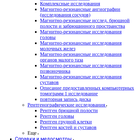
Комплексные исследования
Магнитно-резонансные ангиографии
(исследования сосудов)
Магнитно-резонансные исслед. брюшной
полости и забрюшинного пространства
Магнитно-резонансные исследования
головы
Магнитно-резонансные исследования
молочных желез
Магнитно-резонансные исследования
органов малого таза
Магнитно-резонансные исследования
позвоночника
Магнитно-резонансные исследования
суставов
Описание предоставленных компьютерных
томограмм 1 исследование
повторная запись диска
Рентгенографические исследования
Рентген брюшной полости
Рентген головы
Рентген грудной клетки
Рентген костей и суставов
Еще
Справки и медосмотры