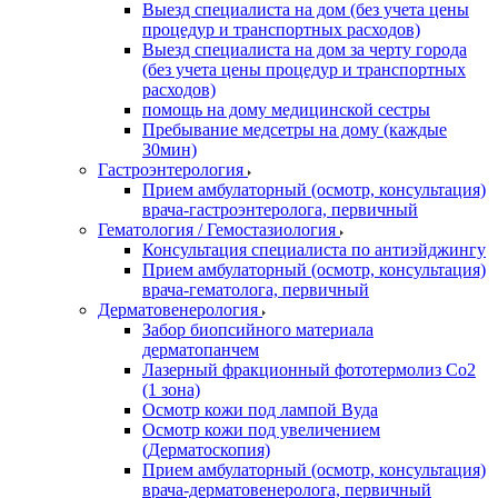
Выезд специалиста на дом (без учета цены
процедур и транспортных расходов)
Выезд специалиста на дом за черту города
(без учета цены процедур и транспортных
расходов)
помощь на дому медицинской сестры
Пребывание медсетры на дому (каждые
30мин)
Гастроэнтерология
Прием амбулаторный (осмотр, консультация)
врача-гастроэнтеролога, первичный
Гематология / Гемостазиология
Консультация специалиста по антиэйджингу
Прием амбулаторный (осмотр, консультация)
врача-гематолога, первичный
Дерматовенерология
Забор биопсийного материала
дерматопанчем
Лазерный фракционный фототермолиз Со2
(1 зона)
Осмотр кожи под лампой Вуда
Осмотр кожи под увеличением
(Дерматоскопия)
Прием амбулаторный (осмотр, консультация)
врача-дерматовенеролога, первичный