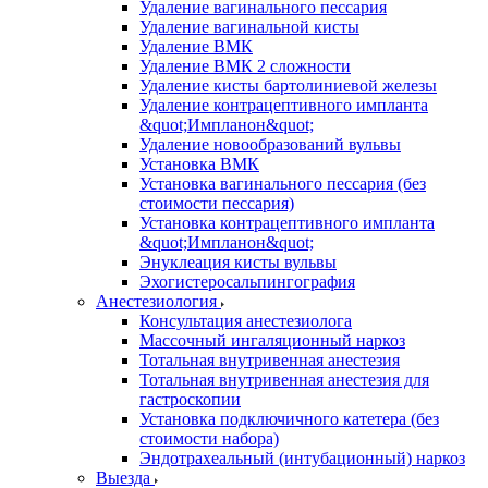
Удаление вагинального пессария
Удаление вагинальной кисты
Удаление ВМК
Удаление ВМК 2 сложности
Удаление кисты бартолиниевой железы
Удаление контрацептивного импланта
&quot;Импланон&quot;
Удаление новообразований вульвы
Установка ВМК
Установка вагинального пессария (без
стоимости пессария)
Установка контрацептивного импланта
&quot;Импланон&quot;
Энуклеация кисты вульвы
Эхогистеросальпингография
Анестезиология
Консультация анестезиолога
Массочный ингаляционный наркоз
Тотальная внутривенная анестезия
Тотальная внутривенная анестезия для
гастроскопии
Установка подключичного катетера (без
стоимости набора)
Эндотрахеальный (интубационный) наркоз
Выезда