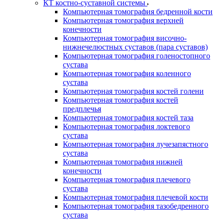
КТ костно-суставной системы
Компьютерная томография бедренной кости
Компьютерная томография верхней
конечности
Компьютерная томография височно-
нижнечелюстных суставов (пара суставов)
Компьютерная томография голеностопного
сустава
Компьютерная томография коленного
сустава
Компьютерная томография костей голени
Компьютерная томография костей
предплечья
Компьютерная томография костей таза
Компьютерная томография локтевого
сустава
Компьютерная томография лучезапястного
сустава
Компьютерная томография нижней
конечности
Компьютерная томография плечевого
сустава
Компьютерная томография плечевой кости
Компьютерная томография тазобедренного
сустава