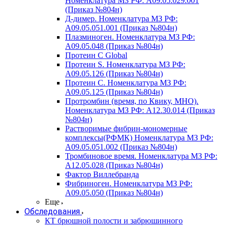
Номенклатура МЗ РФ: A09.05.029.001
(Приказ №804н)
Д-димер. Номенклатура МЗ РФ:
A09.05.051.001 (Приказ №804н)
Плазминоген. Номенклатура МЗ РФ:
A09.05.048 (Приказ №804н)
Протеин C Global
Протеин S. Номенклатура МЗ РФ:
A09.05.126 (Приказ №804н)
Протеин С. Номенклатура МЗ РФ:
A09.05.125 (Приказ №804н)
Протромбин (время, по Квику, МНО).
Номенклатура МЗ РФ: A12.30.014 (Приказ
№804н)
Растворимые фибрин-мономерные
комплексы(РФМК) Номенклатура МЗ РФ:
A09.05.051.002 (Приказ №804н)
Тромбиновое время. Номенклатура МЗ РФ:
A12.05.028 (Приказ №804н)
Фактор Виллебранда
Фибриноген. Номенклатура МЗ РФ:
A09.05.050 (Приказ №804н)
Еще
Обследования
КТ брюшной полости и забрюшинного