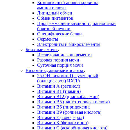
Комплексный анализ крови на
аминокислоты
Липидный обмен
Обмен пигментов
Программа неинвазивной диагностики
болезней печени
Специфические белки
Ферменты
Электролиты и микроэлементы
Биохимия мочи
Исследование конкремента
Разовая порция мочи
Суточная порция мочи
Витамины, жирные кислоты
25-OH витамин D, суммарный
(кальциферол) ИХЛА
Витамин А (ретинол)
Витамин В1 (тиамин)
Витамин В12 (цианкобаламин)
Витамин В5 (пантотеновая кислота)
Витамин В6 (пиридоксин)
Витамин В9 (фолиевая кислота)
Витамин Е (токоферол)
Витамин К (филлохинон)
Витамин С (аскорбиновая кислота)