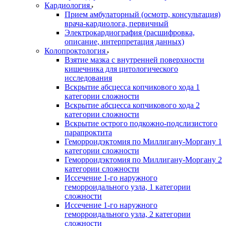
Кардиология
Прием амбулаторный (осмотр, консультация)
врача-кардиолога, первичный
Электрокардиография (расшифровка,
описание, интерпретация данных)
Колопроктология
Взятие мазка с внутренней поверхности
кишечника для цитологического
исследования
Вскрытие абсцесса копчикового хода 1
категории сложности
Вскрытие абсцесса копчикового хода 2
категории сложности
Вскрытие острого подкожно-подслизистого
парапроктита
Геморроидэктомия по Миллигану-Моргану 1
категории сложности
Геморроидэктомия по Миллигану-Моргану 2
категории сложности
Иссечение 1-го наружного
геморроидального узла, 1 категории
сложности
Иссечение 1-го наружного
геморроидального узла, 2 категории
сложности