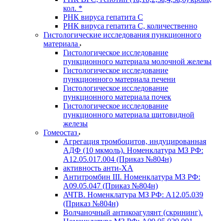
кол. *
РНК вируса гепатита C
РНК вируса гепатита C, количественно
Гистологические исследования пункционного
материала
Гистологическое исследование
пункционного материала молочной железы
Гистологическое исследование
пункционного материала печени
Гистологическое исследование
пункционного материала почек
Гистологическое исследование
пункционного материала щитовидной
железы
Гомеостаз
Агрегация тромбоцитов, индуцированная
АДФ (10 мкмоль). Номенклатура МЗ РФ:
A12.05.017.004 (Приказ №804н)
активность анти-ХА
Антитромбин III. Номенклатура МЗ РФ:
A09.05.047 (Приказ №804н)
АЧТВ. Номенклатура МЗ РФ: A12.05.039
(Приказ №804н)
Волчаночный антикоагулянт (скрининг).