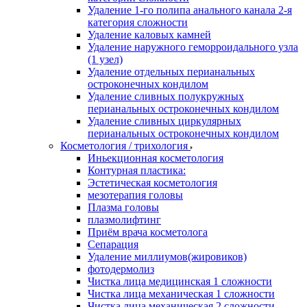
Удаление 1-го полипа анального канала 2-я
категория сложности
Удаление каловых камней
Удаление наружного геморроидального узла
(1 узел)
Удаление отдельных перианальных
остроконечных кондилом
Удаление сливных полукружных
перианальных остроконечных кондилом
Удаление сливных циркулярных
перианальных остроконечных кондилом
Косметология / трихология
Иньекционная косметология
Контурная пластика:
Эстетическая косметология
мезотерапия головы
Плазма головы
плазмолифтинг
Приём врача косметолога
Сепарация
Удаление миллиумов(жировиков)
фотодермолиз
Чистка лица медицинская 1 сложности
Чистка лица механическая 1 сложности
Чистка лица механическая 2 сложности