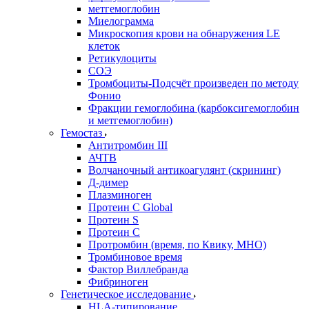
метгемоглобин
Миелограмма
Микроскопия крови на обнаружения LE
клеток
Ретикулоциты
СОЭ
Тромбоциты-Подсчёт произведен по методу
Фонио
Фракции гемоглобина (карбоксигемоглобин
и метгемоглобин)
Гемостаз
Антитромбин III
АЧТВ
Волчаночный антикоагулянт (скрининг)
Д-димер
Плазминоген
Протеин C Global
Протеин S
Протеин С
Протромбин (время, по Квику, МНО)
Тромбиновое время
Фактор Виллебранда
Фибриноген
Генетическое исследование
HLA-типирование