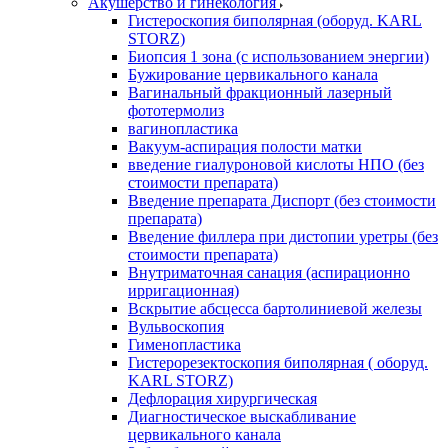
Акушерство и гинекология
Гистероскопия биполярная (оборуд. KARL
STORZ)
Биопсия 1 зона (с использованием энергии)
Бужирование цервикального канала
Вагинальный фракционный лазерный
фототермолиз
вагинопластика
Вакуум-аспирация полости матки
введение гиалуроновой кислоты НПО (без
стоимости препарата)
Введение препарата Диспорт (без стоимости
препарата)
Введение филлера при дистопии уретры (без
стоимости препарата)
Внутриматочная санация (аспирационно
ирригационная)
Вскрытие абсцесса бартолиниевой железы
Вульвоскопия
Гименопластика
Гистерорезектоскопия биполярная ( оборуд.
KARL STORZ)
Дефлорация хирургическая
Диагностическое выскабливание
цервикального канала