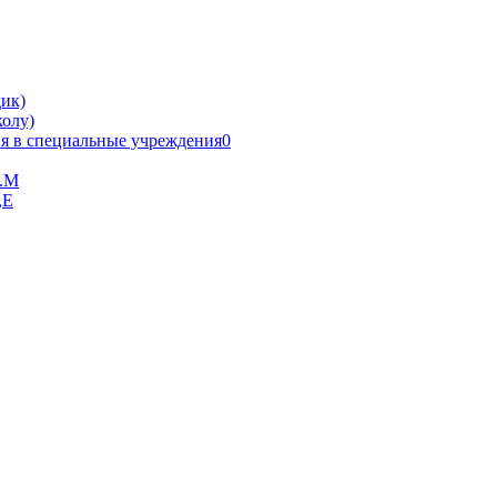
ик)
олу)
я в специальные учреждения0
В.М
,Е