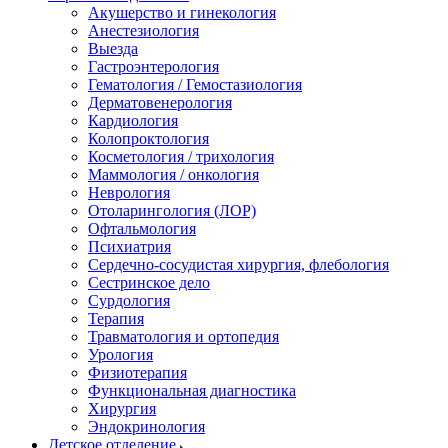
Акушерство и гинекология
Анестезиология
Выезда
Гастроэнтерология
Гематология / Гемостазиология
Дерматовенерология
Кардиология
Колопроктология
Косметология / трихология
Маммология / онкология
Неврология
Отоларингология (ЛОР)
Офтальмология
Психиатрия
Сердечно-сосудистая хирургия, флебология
Сестринское дело
Сурдология
Терапия
Травматология и ортопедия
Урология
Физиотерапия
Функциональная диагностика
Хирургия
Эндокринология
Детское отделение