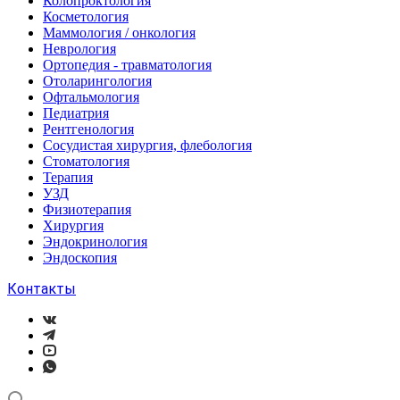
Колопроктология
Косметология
Маммология / онкология
Неврология
Ортопедия - травматология
Отоларингология
Офтальмология
Педиатрия
Рентгенология
Сосудистая хирургия, флебология
Стоматология
Терапия
УЗД
Физиотерапия
Хирургия
Эндокринология
Эндоскопия
Контакты