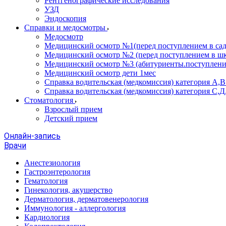
Рентгенографические исследования
УЗД
Эндоскопия
Справки и медосмотры
Медосмотр
Медицинский осмотр №1(перед поступлением в сад
Медицинский осмотр №2 (перед поступлением в шк
Медицинский осмотр №3 (абитуриенты.поступлени
Медицинский осмотр дети 1мес
Справка водительская (медкомиссия) категория А,
Справка водительская (медкомиссия) категория С,Д
Стоматология
Взрослый прием
Детский прием
Онлайн-запись
Врачи
Анестезиология
Гастроэнтерология
Гематология
Гинекология, акушерство
Дерматология, дерматовенерология
Иммунология - аллергология
Кардиология