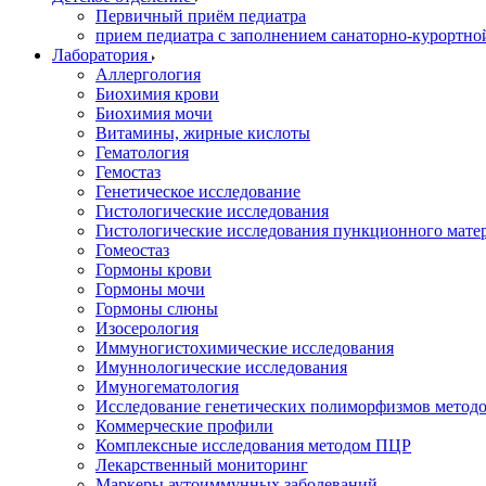
Первичный приём педиатра
прием педиатра с заполнением санаторно-курортно
Лаборатория
Аллергология
Биохимия крови
Биохимия мочи
Витамины, жирные кислоты
Гематология
Гемостаз
Генетическое исследование
Гистологические исследования
Гистологические исследования пункционного мате
Гомеостаз
Гормоны крови
Гормоны мочи
Гормоны слюны
Изосерология
Иммуногистохимические исследования
Имуннологические исследования
Имуногематология
Исследование генетических полиморфизмов метод
Коммерческие профили
Комплексные исследования методом ПЦР
Лекарственный мониторинг
Маркеры аутоиммунных заболеваний