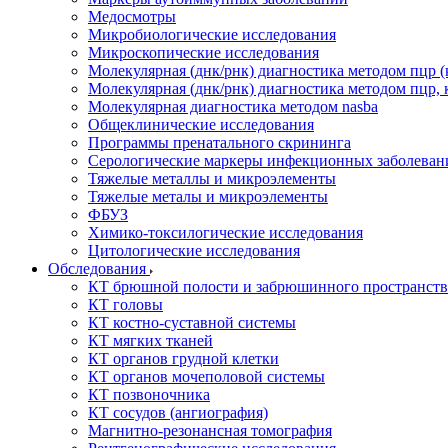
Медосмотры
Микробиологические исследования
Микроскопические исследования
Молекулярная (днк/рнк) диагностика методом пцр (
Молекулярная (днк/рнк) диагностика методом пцр, 
Молекулярная диагностика методом nasba
Общеклинические исследования
Программы пренатального скрининга
Серологические маркеры инфекционных заболеван
Тяжелые металлы и микроэлементы
Тяжелые металы и микроэлементы
ФБУЗ
Химико-токсилогические исследования
Цитологические исследования
Обследования
КТ брюшной полости и забрюшинного пространств
КТ головы
КТ костно-суставной системы
КТ мягких тканей
КТ органов грудной клетки
КТ органов мочеполовой системы
КТ позвоночника
КТ сосудов (ангиография)
Магнитно-резонансная томография