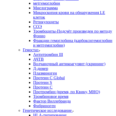
метгемоглобин
Миелограмма
Микроскопия крови на обнаружения LE
клеток
Ретикулоциты
СОЭ
Тромбоциты-Подсчёт произведен по методу
Фонио
Фракции гемоглобина (карбоксигемоглобин
и метгемоглобин)
Гемостаз
Антитромбин III
АЧТВ
Волчаночный антикоагулянт (скрининг)
Д-димер
Плазминоген
Протеин C Global
Протеин S
Протеин С
Протромбин (время, по Квику, МНО)
Тромбиновое время
Фактор Виллебранда
Фибриноген
Генетическое исследование
HLA-типирование