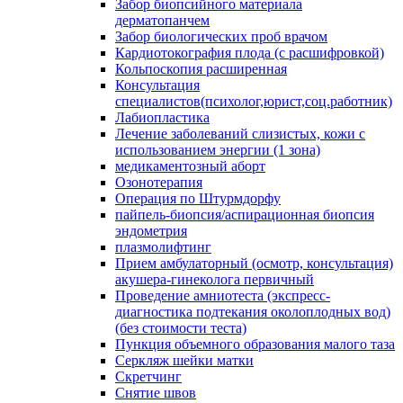
Забор биопсийного материала
дерматопанчем
Забор биологических проб врачом
Кардиотокография плода (с расшифровкой)
Кольпоскопия расширенная
Консультация
специалистов(психолог,юрист,соц.работник)
Лабиопластика
Лечение заболеваний слизистых, кожи с
использованием энергии (1 зона)
медикаментозный аборт
Озонотерапия
Операция по Штурмдорфу
пайпель-биопсия/аспирационная биопсия
эндометрия
плазмолифтинг
Прием амбулаторный (осмотр, консультация)
акушера-гинеколога первичный
Проведение амниотеста (экспресс-
диагностика подтекания околоплодных вод)
(без стоимости теста)
Пункция объемного образования малого таза
Серкляж шейки матки
Скретчинг
Снятие швов