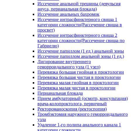
Иссечение анальной трещины (девульсия
ануса, перианальная блокада)
Иссечение анальных бахромок
Иссечение интрасфинктерного свища 1
категории сложности(Рассечение свища в
просвет)
Иссечение интрасфинктерного свища 2
категории сложности(Рассечение свища по
Габриелю)
Иссечение папиллом (1 ед.) анальной зоны
Иссечение папиллом анальной зоны (1 ед.)
Лигирование внутреннего
геморроидального узла (1 узел)
Перевязка большая гнойная в проктологии
Перевязка большая чистая в проктологии
Перевязка малая гнойная в проктологии
Перевязка малая чистая в проктологии
Перианальная блокада
Прием амбулаторный (осмотр, консультация)
врача-колопроктолога, первичный
Ректороманоскопия (ректоспопия)
Тромбэктомия наружного геморроидального
узла
Удаление 1-го полипа анального канала 1
категории сложности