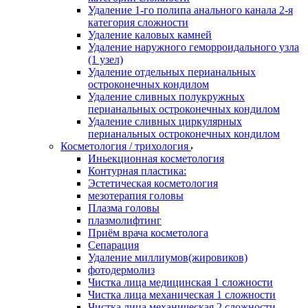
Удаление 1-го полипа анального канала 2-я
категория сложности
Удаление каловых камней
Удаление наружного геморроидального узла
(1 узел)
Удаление отдельных перианальных
остроконечных кондилом
Удаление сливных полукружных
перианальных остроконечных кондилом
Удаление сливных циркулярных
перианальных остроконечных кондилом
Косметология / трихология
Иньекционная косметология
Контурная пластика:
Эстетическая косметология
мезотерапия головы
Плазма головы
плазмолифтинг
Приём врача косметолога
Сепарация
Удаление миллиумов(жировиков)
фотодермолиз
Чистка лица медицинская 1 сложности
Чистка лица механическая 1 сложности
Чистка лица механическая 2 сложности