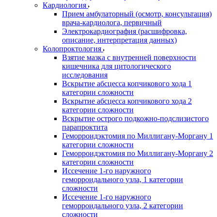
Кардиология
Прием амбулаторный (осмотр, консультация)
врача-кардиолога, первичный
Электрокардиография (расшифровка,
описание, интерпретация данных)
Колопроктология
Взятие мазка с внутренней поверхности
кишечника для цитологического
исследования
Вскрытие абсцесса копчикового хода 1
категории сложности
Вскрытие абсцесса копчикового хода 2
категории сложности
Вскрытие острого подкожно-подслизистого
парапроктита
Геморроидэктомия по Миллигану-Моргану 1
категории сложности
Геморроидэктомия по Миллигану-Моргану 2
категории сложности
Иссечение 1-го наружного
геморроидального узла, 1 категории
сложности
Иссечение 1-го наружного
геморроидального узла, 2 категории
сложности