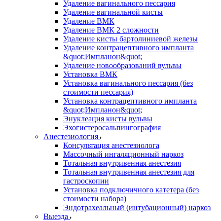
Удаление вагинального пессария
Удаление вагинальной кисты
Удаление ВМК
Удаление ВМК 2 сложности
Удаление кисты бартолиниевой железы
Удаление контрацептивного импланта
&quot;Импланон&quot;
Удаление новообразований вульвы
Установка ВМК
Установка вагинального пессария (без
стоимости пессария)
Установка контрацептивного импланта
&quot;Импланон&quot;
Энуклеация кисты вульвы
Эхогистеросальпингография
Анестезиология
Консультация анестезиолога
Массочный ингаляционный наркоз
Тотальная внутривенная анестезия
Тотальная внутривенная анестезия для
гастроскопии
Установка подключичного катетера (без
стоимости набора)
Эндотрахеальный (интубационный) наркоз
Выезда