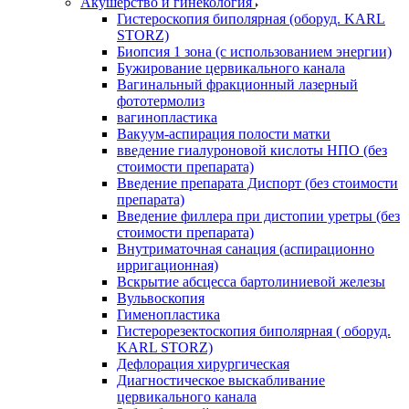
Акушерство и гинекология
Гистероскопия биполярная (оборуд. KARL
STORZ)
Биопсия 1 зона (с использованием энергии)
Бужирование цервикального канала
Вагинальный фракционный лазерный
фототермолиз
вагинопластика
Вакуум-аспирация полости матки
введение гиалуроновой кислоты НПО (без
стоимости препарата)
Введение препарата Диспорт (без стоимости
препарата)
Введение филлера при дистопии уретры (без
стоимости препарата)
Внутриматочная санация (аспирационно
ирригационная)
Вскрытие абсцесса бартолиниевой железы
Вульвоскопия
Гименопластика
Гистерорезектоскопия биполярная ( оборуд.
KARL STORZ)
Дефлорация хирургическая
Диагностическое выскабливание
цервикального канала