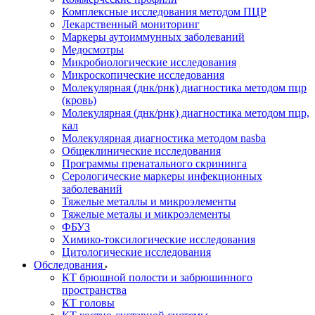
Комплексные исследования методом ПЦР
Лекарственный мониторинг
Маркеры аутоиммунных заболеваний
Медосмотры
Микробиологические исследования
Микроскопические исследования
Молекулярная (днк/рнк) диагностика методом пцр
(кровь)
Молекулярная (днк/рнк) диагностика методом пцр,
кал
Молекулярная диагностика методом nasba
Общеклинические исследования
Программы пренатального скрининга
Серологические маркеры инфекционных
заболеваний
Тяжелые металлы и микроэлементы
Тяжелые металы и микроэлементы
ФБУЗ
Химико-токсилогические исследования
Цитологические исследования
Обследования
КТ брюшной полости и забрюшинного
пространства
КТ головы