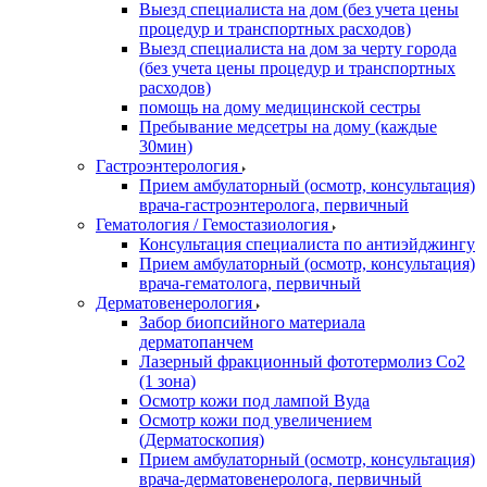
Выезд специалиста на дом (без учета цены
процедур и транспортных расходов)
Выезд специалиста на дом за черту города
(без учета цены процедур и транспортных
расходов)
помощь на дому медицинской сестры
Пребывание медсетры на дому (каждые
30мин)
Гастроэнтерология
Прием амбулаторный (осмотр, консультация)
врача-гастроэнтеролога, первичный
Гематология / Гемостазиология
Консультация специалиста по антиэйджингу
Прием амбулаторный (осмотр, консультация)
врача-гематолога, первичный
Дерматовенерология
Забор биопсийного материала
дерматопанчем
Лазерный фракционный фототермолиз Со2
(1 зона)
Осмотр кожи под лампой Вуда
Осмотр кожи под увеличением
(Дерматоскопия)
Прием амбулаторный (осмотр, консультация)
врача-дерматовенеролога, первичный