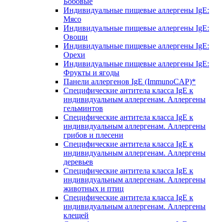
Бобовые
Индивидуальные пищевые аллергены IgE:
Мясо
Индивидуальные пищевые аллергены IgE:
Овощи
Индивидуальные пищевые аллергены IgE:
Орехи
Индивидуальные пищевые аллергены IgE:
Фрукты и ягоды
Панели аллергенов IgE (ImmunoCAP)*
Специфические антитела класса IgE к
индивидуальным аллергенам. Аллергены
гельминтов
Специфические антитела класса IgE к
индивидуальным аллергенам. Аллергены
грибов и плесени
Специфические антитела класса IgE к
индивидуальным аллергенам. Аллергены
деревьев
Специфические антитела класса IgE к
индивидуальным аллергенам. Аллергены
животных и птиц
Специфические антитела класса IgE к
индивидуальным аллергенам. Аллергены
клещей