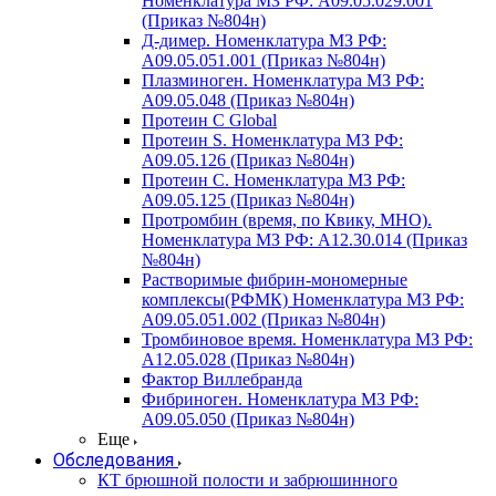
Номенклатура МЗ РФ: A09.05.029.001
(Приказ №804н)
Д-димер. Номенклатура МЗ РФ:
A09.05.051.001 (Приказ №804н)
Плазминоген. Номенклатура МЗ РФ:
A09.05.048 (Приказ №804н)
Протеин C Global
Протеин S. Номенклатура МЗ РФ:
A09.05.126 (Приказ №804н)
Протеин С. Номенклатура МЗ РФ:
A09.05.125 (Приказ №804н)
Протромбин (время, по Квику, МНО).
Номенклатура МЗ РФ: A12.30.014 (Приказ
№804н)
Растворимые фибрин-мономерные
комплексы(РФМК) Номенклатура МЗ РФ:
A09.05.051.002 (Приказ №804н)
Тромбиновое время. Номенклатура МЗ РФ:
A12.05.028 (Приказ №804н)
Фактор Виллебранда
Фибриноген. Номенклатура МЗ РФ:
A09.05.050 (Приказ №804н)
Еще
Обследования
КТ брюшной полости и забрюшинного