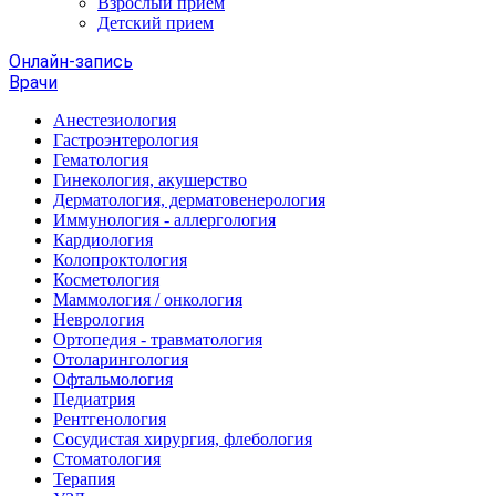
Взрослый прием
Детский прием
Онлайн-запись
Врачи
Анестезиология
Гастроэнтерология
Гематология
Гинекология, акушерство
Дерматология, дерматовенерология
Иммунология - аллергология
Кардиология
Колопроктология
Косметология
Маммология / онкология
Неврология
Ортопедия - травматология
Отоларингология
Офтальмология
Педиатрия
Рентгенология
Сосудистая хирургия, флебология
Стоматология
Терапия