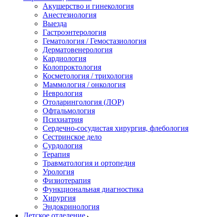
Акушерство и гинекология
Анестезиология
Выезда
Гастроэнтерология
Гематология / Гемостазиология
Дерматовенерология
Кардиология
Колопроктология
Косметология / трихология
Маммология / онкология
Неврология
Отоларингология (ЛОР)
Офтальмология
Психиатрия
Сердечно-сосудистая хирургия, флебология
Сестринское дело
Сурдология
Терапия
Травматология и ортопедия
Урология
Физиотерапия
Функциональная диагностика
Хирургия
Эндокринология
Детское отделение