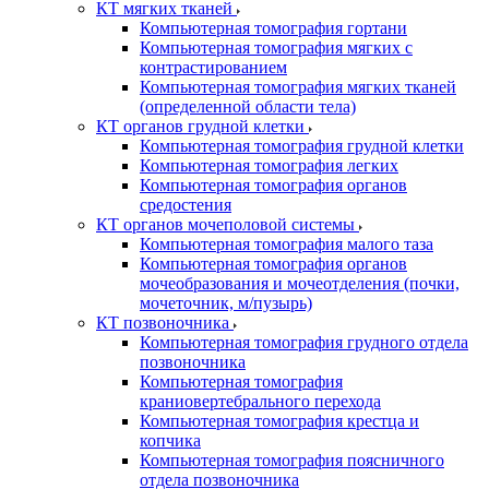
КТ мягких тканей
Компьютерная томография гортани
Компьютерная томография мягких с
контрастированием
Компьютерная томография мягких тканей
(определенной области тела)
КТ органов грудной клетки
Компьютерная томография грудной клетки
Компьютерная томография легких
Компьютерная томография органов
средостения
КТ органов мочеполовой системы
Компьютерная томография малого таза
Компьютерная томография органов
мочеобразования и мочеотделения (почки,
мочеточник, м/пузырь)
КТ позвоночника
Компьютерная томография грудного отдела
позвоночника
Компьютерная томография
краниовертебрального перехода
Компьютерная томография крестца и
копчика
Компьютерная томография поясничного
отдела позвоночника