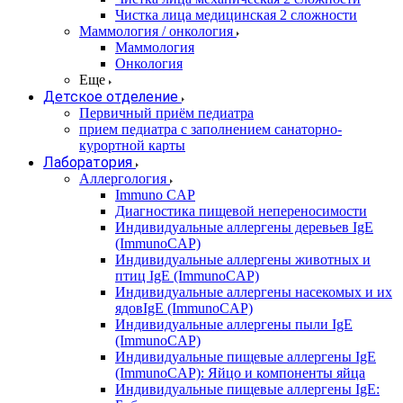
Чистка лица медицинская 2 сложности
Маммология / онкология
Маммология
Онкология
Еще
Детское отделение
Первичный приём педиатра
прием педиатра с заполнением санаторно-
курортной карты
Лаборатория
Аллергология
Immuno CAP
Диагностика пищевой непереносимости
Индивидуальные аллергены деревьев IgE
(ImmunoCAP)
Индивидуальные аллергены животных и
птиц IgE (ImmunoCAP)
Индивидуальные аллергены насекомых и их
ядовIgE (ImmunoCAP)
Индивидуальные аллергены пыли IgE
(ImmunoCAP)
Индивидуальные пищевые аллергены IgE
(ImmunoCAP): Яйцо и компоненты яйца
Индивидуальные пищевые аллергены IgE: