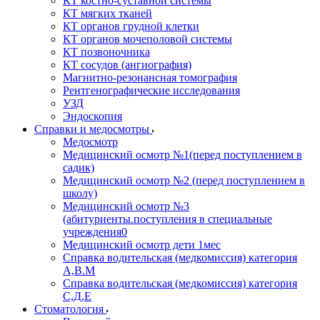
КТ костно-суставной системы
КТ мягких тканей
КТ органов грудной клетки
КТ органов мочеполовой системы
КТ позвоночника
КТ сосудов (ангиография)
Магнитно-резонансная томография
Рентгенографические исследования
УЗД
Эндоскопия
Справки и медосмотры
Медосмотр
Медицинский осмотр №1(перед поступлением в
садик)
Медицинский осмотр №2 (перед поступлением в
школу)
Медицинский осмотр №3
(абитуриенты.поступления в специальные
учреждения0
Медицинский осмотр дети 1мес
Справка водительская (медкомиссия) категория
А,В.М
Справка водительская (медкомиссия) категория
С,Д,Е
Стоматология