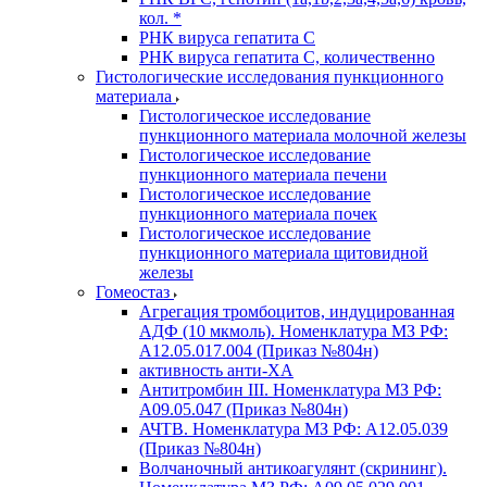
кол. *
РНК вируса гепатита C
РНК вируса гепатита C, количественно
Гистологические исследования пункционного
материала
Гистологическое исследование
пункционного материала молочной железы
Гистологическое исследование
пункционного материала печени
Гистологическое исследование
пункционного материала почек
Гистологическое исследование
пункционного материала щитовидной
железы
Гомеостаз
Агрегация тромбоцитов, индуцированная
АДФ (10 мкмоль). Номенклатура МЗ РФ:
A12.05.017.004 (Приказ №804н)
активность анти-ХА
Антитромбин III. Номенклатура МЗ РФ:
A09.05.047 (Приказ №804н)
АЧТВ. Номенклатура МЗ РФ: A12.05.039
(Приказ №804н)
Волчаночный антикоагулянт (скрининг).