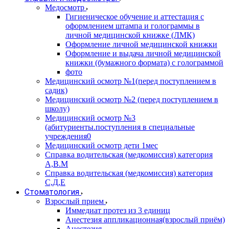
Медосмотр
Гигиеническое обучение и аттестация с
оформлением штампа и голограммы в
личной медицинской книжке (ЛМК)
Оформление личной медицинской книжки
Оформление и выдача личной медицинской
книжки (бумажного формата) с голограммой
фото
Медицинский осмотр №1(перед поступлением в
садик)
Медицинский осмотр №2 (перед поступлением в
школу)
Медицинский осмотр №3
(абитуриенты.поступления в специальные
учреждения0
Медицинский осмотр дети 1мес
Справка водительская (медкомиссия) категория
А,В.М
Справка водительская (медкомиссия) категория
С,Д,Е
Стоматология
Взрослый прием
Иммедиат протез из 3 единиц
Анестезия аппликационная(взрослый приём)
Анестезия