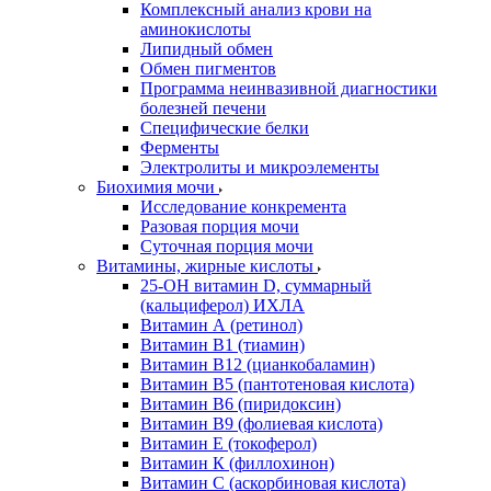
Комплексный анализ крови на
аминокислоты
Липидный обмен
Обмен пигментов
Программа неинвазивной диагностики
болезней печени
Специфические белки
Ферменты
Электролиты и микроэлементы
Биохимия мочи
Исследование конкремента
Разовая порция мочи
Суточная порция мочи
Витамины, жирные кислоты
25-OH витамин D, суммарный
(кальциферол) ИХЛА
Витамин А (ретинол)
Витамин В1 (тиамин)
Витамин В12 (цианкобаламин)
Витамин В5 (пантотеновая кислота)
Витамин В6 (пиридоксин)
Витамин В9 (фолиевая кислота)
Витамин Е (токоферол)
Витамин К (филлохинон)
Витамин С (аскорбиновая кислота)