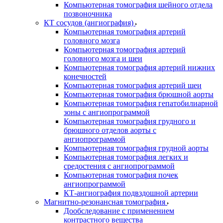
Компьютерная томография шейного отдела
позвоночника
КТ сосудов (ангиография)
Компьютерная томография артерий
головного мозга
Компьютерная томография артерий
головного мозга и шеи
Компьютерная томография артерий нижних
конечностей
Компьютерная томография артерий шеи
Компьютерная томография брюшной аорты
Компьютерная томография гепатобилиарной
зоны с ангиопрограммой
Компьютерная томография грудного и
брюшного отделов аорты с
ангиопрограммой
Компьютерная томография грудной аорты
Компьютерная томография легких и
средостения с ангиопрограммой
Компьютерная томография почек
ангиопрограммой
КТ-ангиография подвздошной артерии
Магнитно-резонансная томография
Дообследование с применением
контрастного вещества