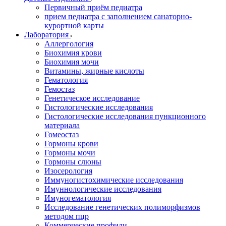
Первичный приём педиатра
прием педиатра с заполнением санаторно-
курортной карты
Лаборатория
Аллергология
Биохимия крови
Биохимия мочи
Витамины, жирные кислоты
Гематология
Гемостаз
Генетическое исследование
Гистологические исследования
Гистологические исследования пункционного
материала
Гомеостаз
Гормоны крови
Гормоны мочи
Гормоны слюны
Изосерология
Иммуногистохимические исследования
Имуннологические исследования
Имуногематология
Исследование генетических полиморфизмов
методом пцр
Коммерческие профили