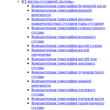
КТ костно-суставной системы
Компьютерная томография бедренной кости
Компьютерная томография верхней
конечности
Компьютерная томография височно-
нижнечелюстных суставов (пара суставов)
Компьютерная томография голеностопного
сустава
Компьютерная томография коленного
сустава
Компьютерная томография костей голени
Компьютерная томография костей
предплечья
Компьютерная томография костей таза
Компьютерная томография локтевого
сустава
Компьютерная томография лучезапястного
сустава
Компьютерная томография нижней
конечности
Компьютерная томография плечевого
сустава
Компьютерная томография плечевой кости
Компьютерная томография тазобедренного
сустава