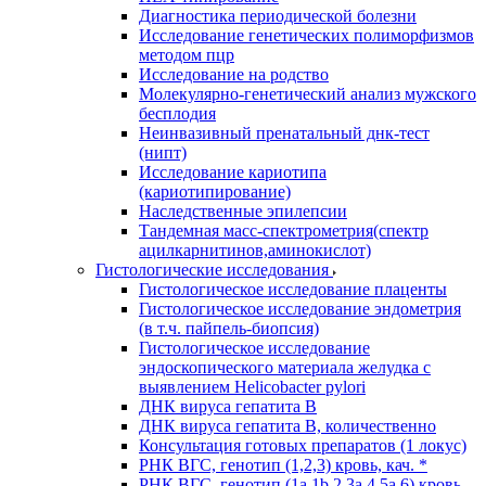
Диагностика периодической болезни
Исследование генетических полиморфизмов
методом пцр
Исследование на родство
Молекулярно-генетический анализ мужского
бесплодия
Неинвазивный пренатальный днк-тест
(нипт)
Исследование кариотипа
(кариотипирование)
Наследственные эпилепсии
Тандемная масс-спектрометрия(спектр
ацилкарнитинов,аминокислот)
Гистологические исследования
Гистологическое исследование плаценты
Гистологическое исследование эндометрия
(в т.ч. пайпель-биопсия)
Гистологическое исследование
эндоскопического материала желудка с
выявлением Helicobacter pylori
ДНК вируса гепатита B
ДНК вируса гепатита B, количественно
Консультация готовых препаратов (1 локус)
РНК ВГC, генотип (1,2,3) кровь, кач. *
РНК ВГC, генотип (1a,1b,2,3a,4,5a,6) кровь,