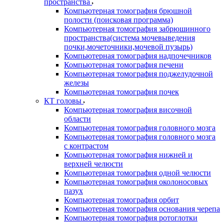
пространства
Компьютерная томография брюшной
полости (поисковая программа)
Компьютерная томография забрюшинного
пространства(система мочевыведения
почки,мочеточники,мочевой пузырь)
Компьютерная томография надпочечников
Компьютерная томография печени
Компьютерная томография поджелудочной
железы
Компьютерная томография почек
КТ головы
Компьютерная томография височной
области
Компьютерная томография головного мозга
Компьютерная томография головного мозга
с контрастом
Компьютерная томография нижней и
верхней челюсти
Компьютерная томография одной челюсти
Компьютерная томография околоносовых
пазух
Компьютерная томография орбит
Компьютерная томография основания черепа
Компьютерная томография ротоглотки