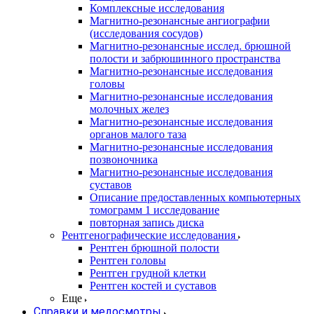
Комплексные исследования
Магнитно-резонансные ангиографии
(исследования сосудов)
Магнитно-резонансные исслед. брюшной
полости и забрюшинного пространства
Магнитно-резонансные исследования
головы
Магнитно-резонансные исследования
молочных желез
Магнитно-резонансные исследования
органов малого таза
Магнитно-резонансные исследования
позвоночника
Магнитно-резонансные исследования
суставов
Описание предоставленных компьютерных
томограмм 1 исследование
повторная запись диска
Рентгенографические исследования
Рентген брюшной полости
Рентген головы
Рентген грудной клетки
Рентген костей и суставов
Еще
Справки и медосмотры