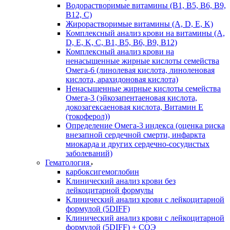
Водорастворимые витамины (B1, B5, B6, В9,
В12, С)
Жирорастворимые витамины (A, D, E, K)
Комплексный анализ крови на витамины (A,
D, E, K, C, B1, B5, B6, В9, B12)
Комплексный анализ крови на
ненасыщенные жирные кислоты семейства
Омега-6 (линолевая кислота, линоленовая
кислота, арахидоновая кислота)
Ненасыщенные жирные кислоты семейства
Омега-3 (эйкозапентаеновая кислота,
докозагексаеновая кислота, Витамин E
(токоферол))
Определение Омега-3 индекса (оценка риска
внезапной сердечной смерти, инфаркта
миокарда и других сердечно-сосудистых
заболеваний)
Гематология
карбоксигемоглобин
Клинический анализ крови без
лейкоцитарной формулы
Клинический анализ крови с лейкоцитарной
формулой (5DIFF)
Клинический анализ крови с лейкоцитарной
формулой (5DIFF) + СОЭ