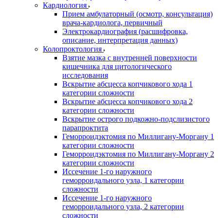
Кардиология
Прием амбулаторный (осмотр, консультация)
врача-кардиолога, первичный
Электрокардиография (расшифровка,
описание, интерпретация данных)
Колопроктология
Взятие мазка с внутренней поверхности
кишечника для цитологического
исследования
Вскрытие абсцесса копчикового хода 1
категории сложности
Вскрытие абсцесса копчикового хода 2
категории сложности
Вскрытие острого подкожно-подслизистого
парапроктита
Геморроидэктомия по Миллигану-Моргану 1
категории сложности
Геморроидэктомия по Миллигану-Моргану 2
категории сложности
Иссечение 1-го наружного
геморроидального узла, 1 категории
сложности
Иссечение 1-го наружного
геморроидального узла, 2 категории
сложности