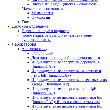
Чистка лица медицинская 2 сложности
Маммология / онкология
Маммология
Онкология
Еще
Детское отделение
Первичный приём педиатра
прием педиатра с заполнением санаторно-
курортной карты
Лаборатория
Аллергология
Immuno CAP
Диагностика пищевой непереносимости
Индивидуальные аллергены деревьев IgE
(ImmunoCAP)
Индивидуальные аллергены животных и
птиц IgE (ImmunoCAP)
Индивидуальные аллергены насекомых и их
ядовIgE (ImmunoCAP)
Индивидуальные аллергены пыли IgE
(ImmunoCAP)
Индивидуальные пищевые аллергены IgE
(ImmunoCAP): Яйцо и компоненты яйца
Индивидуальные пищевые аллергены IgE: