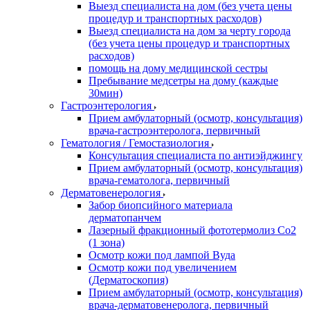
Выезд специалиста на дом (без учета цены
процедур и транспортных расходов)
Выезд специалиста на дом за черту города
(без учета цены процедур и транспортных
расходов)
помощь на дому медицинской сестры
Пребывание медсетры на дому (каждые
30мин)
Гастроэнтерология
Прием амбулаторный (осмотр, консультация)
врача-гастроэнтеролога, первичный
Гематология / Гемостазиология
Консультация специалиста по антиэйджингу
Прием амбулаторный (осмотр, консультация)
врача-гематолога, первичный
Дерматовенерология
Забор биопсийного материала
дерматопанчем
Лазерный фракционный фототермолиз Со2
(1 зона)
Осмотр кожи под лампой Вуда
Осмотр кожи под увеличением
(Дерматоскопия)
Прием амбулаторный (осмотр, консультация)
врача-дерматовенеролога, первичный