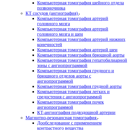
Компьютерная томография шейного отдела
позвоночника
КТ сосудов (ангиография)
Компьютерная томография артерий
головного мозга
Компьютерная томография артерий
головного мозга и шеи
Компьютерная томография артерий нижних
конечностей
Компьютерная томография артерий шеи
Компьютерная томография брюшной аорты
Компьютерная томография гепатобилиарной
зоны с ангиопрограммой
Компьютерная томография грудного и
брюшного отделов аорты с
ангиопрограммой
Компьютерная томография грудной аорты
Компьютерная томография легких и
средостения с ангиопрограммой
Компьютерная томография почек
ангиопрограммой
КТ-ангиография подвздошной артерии
Магнитно-резонансная томография
Дообследование с применением
контрастного вещества