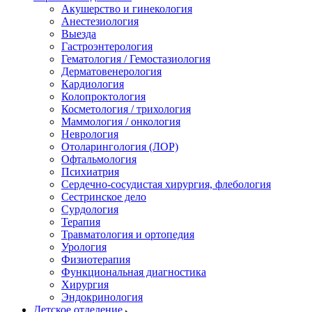
Акушерство и гинекология
Анестезиология
Выезда
Гастроэнтерология
Гематология / Гемостазиология
Дерматовенерология
Кардиология
Колопроктология
Косметология / трихология
Маммология / онкология
Неврология
Отоларингология (ЛОР)
Офтальмология
Психиатрия
Сердечно-сосудистая хирургия, флебология
Сестринское дело
Сурдология
Терапия
Травматология и ортопедия
Урология
Физиотерапия
Функциональная диагностика
Хирургия
Эндокринология
Детское отделение