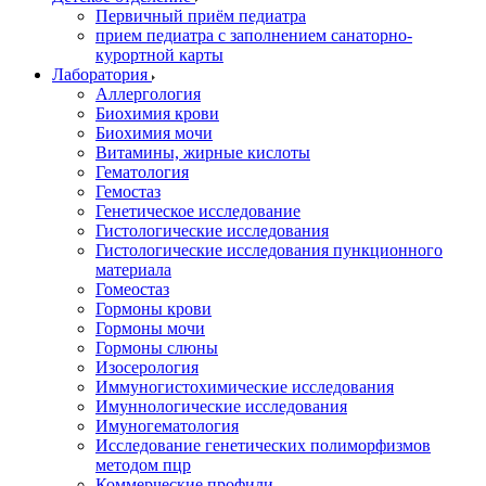
Первичный приём педиатра
прием педиатра с заполнением санаторно-
курортной карты
Лаборатория
Аллергология
Биохимия крови
Биохимия мочи
Витамины, жирные кислоты
Гематология
Гемостаз
Генетическое исследование
Гистологические исследования
Гистологические исследования пункционного
материала
Гомеостаз
Гормоны крови
Гормоны мочи
Гормоны слюны
Изосерология
Иммуногистохимические исследования
Имуннологические исследования
Имуногематология
Исследование генетических полиморфизмов
методом пцр
Коммерческие профили