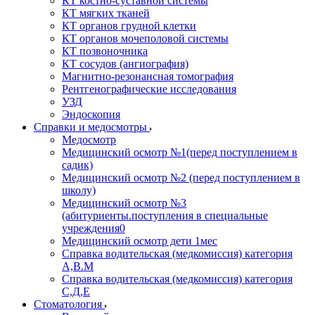
КТ костно-суставной системы
КТ мягких тканей
КТ органов грудной клетки
КТ органов мочеполовой системы
КТ позвоночника
КТ сосудов (ангиография)
Магнитно-резонансная томография
Рентгенографические исследования
УЗД
Эндоскопия
Справки и медосмотры
Медосмотр
Медицинский осмотр №1(перед поступлением в
садик)
Медицинский осмотр №2 (перед поступлением в
школу)
Медицинский осмотр №3
(абитуриенты.поступления в специальные
учреждения0
Медицинский осмотр дети 1мес
Справка водительская (медкомиссия) категория
А,В.М
Справка водительская (медкомиссия) категория
С,Д,Е
Стоматология