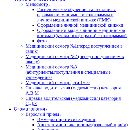
Медосмотр
Гигиеническое обучение и аттестация с
оформлением штампа и голограммы в
личной медицинской книжке (ЛМК)
Оформление личной медицинской книжки
Оформление и выдача личной медицинской
книжки (бумажного формата) с голограммой
фото
Медицинский осмотр №1(перед поступлением в
садик)
Медицинский осмотр №2 (перед поступлением в
школу)
Медицинский осмотр №3
(абитуриенты.поступления в специальные
учреждения0
Медицинский осмотр дети 1мес
Справка водительская (медкомиссия) категория
А,В.М
Справка водительская (медкомиссия) категория
С,Д,Е
Стоматология
Взрослый прием
Иммедиат протез из 3 единиц
Анестезия аппликационная(взрослый приём)
Анестезия