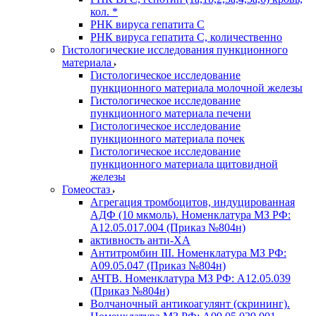
кол. *
РНК вируса гепатита C
РНК вируса гепатита C, количественно
Гистологические исследования пункционного
материала
Гистологическое исследование
пункционного материала молочной железы
Гистологическое исследование
пункционного материала печени
Гистологическое исследование
пункционного материала почек
Гистологическое исследование
пункционного материала щитовидной
железы
Гомеостаз
Агрегация тромбоцитов, индуцированная
АДФ (10 мкмоль). Номенклатура МЗ РФ:
A12.05.017.004 (Приказ №804н)
активность анти-ХА
Антитромбин III. Номенклатура МЗ РФ:
A09.05.047 (Приказ №804н)
АЧТВ. Номенклатура МЗ РФ: A12.05.039
(Приказ №804н)
Волчаночный антикоагулянт (скрининг).