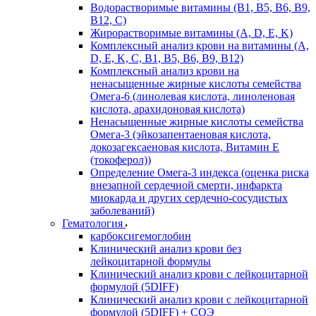
Водорастворимые витамины (B1, B5, B6, В9,
В12, С)
Жирорастворимые витамины (A, D, E, K)
Комплексный анализ крови на витамины (A,
D, E, K, C, B1, B5, B6, В9, B12)
Комплексный анализ крови на
ненасыщенные жирные кислоты семейства
Омега-6 (линолевая кислота, линоленовая
кислота, арахидоновая кислота)
Ненасыщенные жирные кислоты семейства
Омега-3 (эйкозапентаеновая кислота,
докозагексаеновая кислота, Витамин E
(токоферол))
Определение Омега-3 индекса (оценка риска
внезапной сердечной смерти, инфаркта
миокарда и других сердечно-сосудистых
заболеваний)
Гематология
карбоксигемоглобин
Клинический анализ крови без
лейкоцитарной формулы
Клинический анализ крови с лейкоцитарной
формулой (5DIFF)
Клинический анализ крови с лейкоцитарной
формулой (5DIFF) + СОЭ