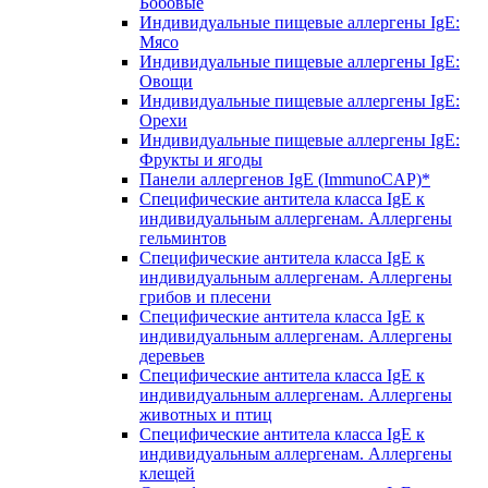
Бобовые
Индивидуальные пищевые аллергены IgE:
Мясо
Индивидуальные пищевые аллергены IgE:
Овощи
Индивидуальные пищевые аллергены IgE:
Орехи
Индивидуальные пищевые аллергены IgE:
Фрукты и ягоды
Панели аллергенов IgE (ImmunoCAP)*
Специфические антитела класса IgE к
индивидуальным аллергенам. Аллергены
гельминтов
Специфические антитела класса IgE к
индивидуальным аллергенам. Аллергены
грибов и плесени
Специфические антитела класса IgE к
индивидуальным аллергенам. Аллергены
деревьев
Специфические антитела класса IgE к
индивидуальным аллергенам. Аллергены
животных и птиц
Специфические антитела класса IgE к
индивидуальным аллергенам. Аллергены
клещей