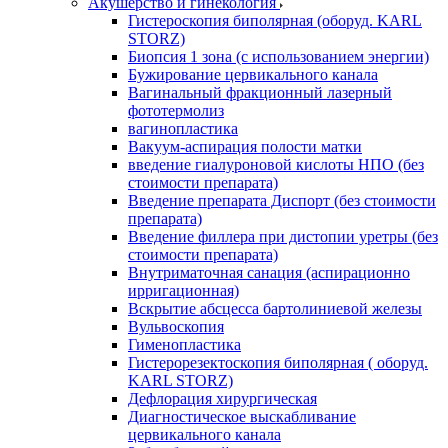
Акушерство и гинекология
Гистероскопия биполярная (оборуд. KARL
STORZ)
Биопсия 1 зона (с использованием энергии)
Бужирование цервикального канала
Вагинальный фракционный лазерный
фототермолиз
вагинопластика
Вакуум-аспирация полости матки
введение гиалуроновой кислоты НПО (без
стоимости препарата)
Введение препарата Диспорт (без стоимости
препарата)
Введение филлера при дистопии уретры (без
стоимости препарата)
Внутриматочная санация (аспирационно
ирригационная)
Вскрытие абсцесса бартолиниевой железы
Вульвоскопия
Гименопластика
Гистерорезектоскопия биполярная ( оборуд.
KARL STORZ)
Дефлорация хирургическая
Диагностическое выскабливание
цервикального канала