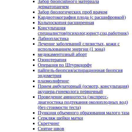
Забор биопсийного материала
дерматопанчем
Забор биологических проб врачом
Кардиотокография плода (с расшифровкой)
Кольпоскопия расширенная
Консультация
специалистов(психолог,юрист,соц.работник)
Лабиопластика
Лечение заболеваний слизистых, кожи с
использованием энергии (1 зона)
медикаментозный аборт
Озонотерапия
Операция по Штурмдорфу
пайпель-биопсия/аспирационная биопсия
эндометрия
плазмолифтинг
Прием амбулаторный (осмотр, консультация)
акушера-гинеколога первичный
Проведение амниотеста (экспресс-
диагностика подтекания околоплодных вод)
(без стоимости теста)
Пункция объемного образования малого таза
Серкляж шейки матки
Скретчинг
Снятие швов