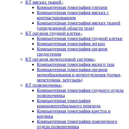
КТ мягких тканей
Компьютерная томография гортани
Компьютерная томография мягких с
контрастированием
Компьютерная томография мягких тканей
(определенной области тела)
КТ органов грудной клетки
Компьютерная томография грудной клетки
Компьютерная томография легких
Компьютерная томография органов
средостения
КТ органов мочеполовой системы
Компьютерная томография малого таза
Компьютерная томография органов
мочеобразования и мочеотделения (почки,
мочеточник, м/пузырь)
КТ позвоночника
Компьютерная томография грудного отдела
позвоночника
Компьютерная томография
краниовертебрального перехода
Компьютерная томография крестца и
копчика
Компьютерная томография поясничного
отдела позвоночника