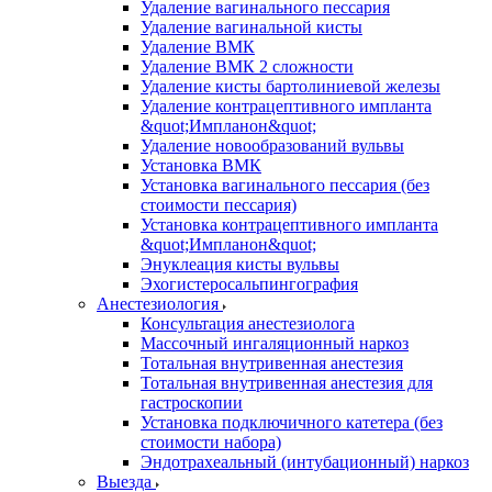
Удаление вагинального пессария
Удаление вагинальной кисты
Удаление ВМК
Удаление ВМК 2 сложности
Удаление кисты бартолиниевой железы
Удаление контрацептивного импланта
&quot;Импланон&quot;
Удаление новообразований вульвы
Установка ВМК
Установка вагинального пессария (без
стоимости пессария)
Установка контрацептивного импланта
&quot;Импланон&quot;
Энуклеация кисты вульвы
Эхогистеросальпингография
Анестезиология
Консультация анестезиолога
Массочный ингаляционный наркоз
Тотальная внутривенная анестезия
Тотальная внутривенная анестезия для
гастроскопии
Установка подключичного катетера (без
стоимости набора)
Эндотрахеальный (интубационный) наркоз
Выезда