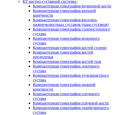
КТ костно-суставной системы
Компьютерная томография бедренной кости
Компьютерная томография верхней
конечности
Компьютерная томография височно-
нижнечелюстных суставов (пара суставов)
Компьютерная томография голеностопного
сустава
Компьютерная томография коленного
сустава
Компьютерная томография костей голени
Компьютерная томография костей
предплечья
Компьютерная томография костей таза
Компьютерная томография локтевого
сустава
Компьютерная томография лучезапястного
сустава
Компьютерная томография нижней
конечности
Компьютерная томография плечевого
сустава
Компьютерная томография плечевой кости
Компьютерная томография тазобедренного
сустава