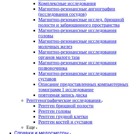
Комплексные исследования
Магнитно-резонансные ангиографии
(исследования сосудов)
Магнитно-резонансные исслед. брюшной
полости и забрюшинного пространства
Магнитно-резонансные исследования
головы
Магнитно-резонансные исследования
молочных желез
Магнитно-резонансные исследования
органов малого таза
Магнитно-резонансные исследования
позвоночника
Магнитно-резонансные исследования
суставов
Описание предоставленных компьютерных
томограмм 1 исследование
повторная запись диска
Рентгенографические исследования
Рентген брюшной полости
Рентген головы
Рентген грудной клетки
Рентген костей и суставов
Еще
Справки и медосмотры