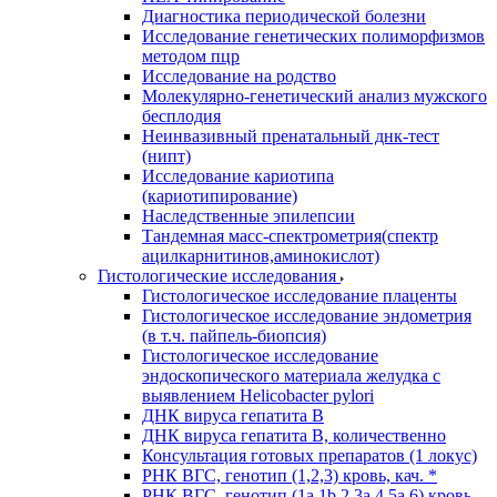
Диагностика периодической болезни
Исследование генетических полиморфизмов
методом пцр
Исследование на родство
Молекулярно-генетический анализ мужского
бесплодия
Неинвазивный пренатальный днк-тест
(нипт)
Исследование кариотипа
(кариотипирование)
Наследственные эпилепсии
Тандемная масс-спектрометрия(спектр
ацилкарнитинов,аминокислот)
Гистологические исследования
Гистологическое исследование плаценты
Гистологическое исследование эндометрия
(в т.ч. пайпель-биопсия)
Гистологическое исследование
эндоскопического материала желудка с
выявлением Helicobacter pylori
ДНК вируса гепатита B
ДНК вируса гепатита B, количественно
Консультация готовых препаратов (1 локус)
РНК ВГC, генотип (1,2,3) кровь, кач. *
РНК ВГC, генотип (1a,1b,2,3a,4,5a,6) кровь,