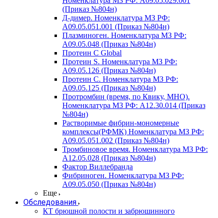
Номенклатура МЗ РФ: A09.05.029.001
(Приказ №804н)
Д-димер. Номенклатура МЗ РФ:
A09.05.051.001 (Приказ №804н)
Плазминоген. Номенклатура МЗ РФ:
A09.05.048 (Приказ №804н)
Протеин C Global
Протеин S. Номенклатура МЗ РФ:
A09.05.126 (Приказ №804н)
Протеин С. Номенклатура МЗ РФ:
A09.05.125 (Приказ №804н)
Протромбин (время, по Квику, МНО).
Номенклатура МЗ РФ: A12.30.014 (Приказ
№804н)
Растворимые фибрин-мономерные
комплексы(РФМК) Номенклатура МЗ РФ:
A09.05.051.002 (Приказ №804н)
Тромбиновое время. Номенклатура МЗ РФ:
A12.05.028 (Приказ №804н)
Фактор Виллебранда
Фибриноген. Номенклатура МЗ РФ:
A09.05.050 (Приказ №804н)
Еще
Обследования
КТ брюшной полости и забрюшинного