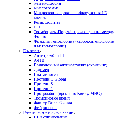
метгемоглобин
Миелограмма
Микроскопия крови на обнаружения LE
клеток
Ретикулоциты
СОЭ
Тромбоциты-Подсчёт произведен по методу
Фонио
Фракции гемоглобина (карбоксигемоглобин
и метгемоглобин)
Гемостаз
Антитромбин III
АЧТВ
Волчаночный антикоагулянт (скрининг)
Д-димер
Плазминоген
Протеин C Global
Протеин S
Протеин С
Протромбин (время, по Квику, МНО)
Тромбиновое время
Фактор Виллебранда
Фибриноген
Генетическое исследование
HLA-типирование