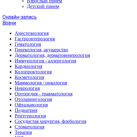
Взрослый прием
Детский прием
Онлайн-запись
Врачи
Анестезиология
Гастроэнтерология
Гематология
Гинекология, акушерство
Дерматология, дерматовенерология
Иммунология - аллергология
Кардиология
Колопроктология
Косметология
Маммология / онкология
Неврология
Ортопедия - травматология
Отоларингология
Офтальмология
Педиатрия
Рентгенология
Сосудистая хирургия, флебология
Стоматология
Терапия