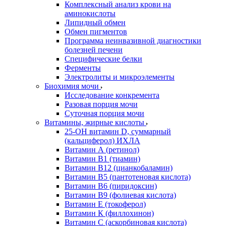
Комплексный анализ крови на
аминокислоты
Липидный обмен
Обмен пигментов
Программа неинвазивной диагностики
болезней печени
Специфические белки
Ферменты
Электролиты и микроэлементы
Биохимия мочи
Исследование конкремента
Разовая порция мочи
Суточная порция мочи
Витамины, жирные кислоты
25-OH витамин D, суммарный
(кальциферол) ИХЛА
Витамин А (ретинол)
Витамин В1 (тиамин)
Витамин В12 (цианкобаламин)
Витамин В5 (пантотеновая кислота)
Витамин В6 (пиридоксин)
Витамин В9 (фолиевая кислота)
Витамин Е (токоферол)
Витамин К (филлохинон)
Витамин С (аскорбиновая кислота)