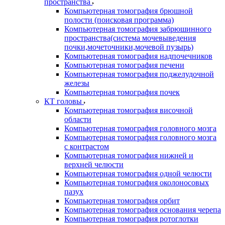
пространства
Компьютерная томография брюшной
полости (поисковая программа)
Компьютерная томография забрюшинного
пространства(система мочевыведения
почки,мочеточники,мочевой пузырь)
Компьютерная томография надпочечников
Компьютерная томография печени
Компьютерная томография поджелудочной
железы
Компьютерная томография почек
КТ головы
Компьютерная томография височной
области
Компьютерная томография головного мозга
Компьютерная томография головного мозга
с контрастом
Компьютерная томография нижней и
верхней челюсти
Компьютерная томография одной челюсти
Компьютерная томография околоносовых
пазух
Компьютерная томография орбит
Компьютерная томография основания черепа
Компьютерная томография ротоглотки