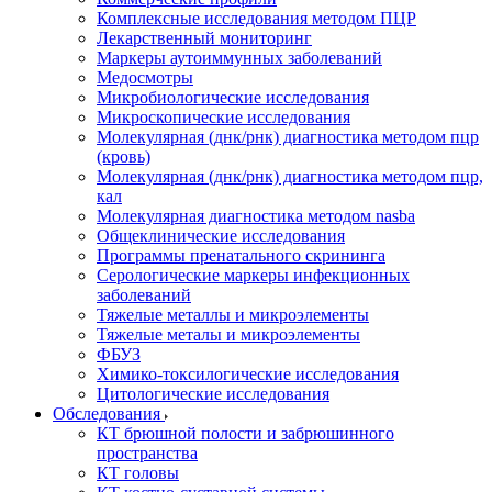
Комплексные исследования методом ПЦР
Лекарственный мониторинг
Маркеры аутоиммунных заболеваний
Медосмотры
Микробиологические исследования
Микроскопические исследования
Молекулярная (днк/рнк) диагностика методом пцр
(кровь)
Молекулярная (днк/рнк) диагностика методом пцр,
кал
Молекулярная диагностика методом nasba
Общеклинические исследования
Программы пренатального скрининга
Серологические маркеры инфекционных
заболеваний
Тяжелые металлы и микроэлементы
Тяжелые металы и микроэлементы
ФБУЗ
Химико-токсилогические исследования
Цитологические исследования
Обследования
КТ брюшной полости и забрюшинного
пространства
КТ головы