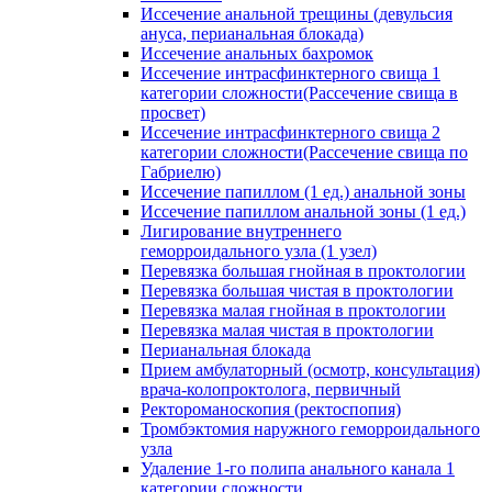
Иссечение анальной трещины (девульсия
ануса, перианальная блокада)
Иссечение анальных бахромок
Иссечение интрасфинктерного свища 1
категории сложности(Рассечение свища в
просвет)
Иссечение интрасфинктерного свища 2
категории сложности(Рассечение свища по
Габриелю)
Иссечение папиллом (1 ед.) анальной зоны
Иссечение папиллом анальной зоны (1 ед.)
Лигирование внутреннего
геморроидального узла (1 узел)
Перевязка большая гнойная в проктологии
Перевязка большая чистая в проктологии
Перевязка малая гнойная в проктологии
Перевязка малая чистая в проктологии
Перианальная блокада
Прием амбулаторный (осмотр, консультация)
врача-колопроктолога, первичный
Ректороманоскопия (ректоспопия)
Тромбэктомия наружного геморроидального
узла
Удаление 1-го полипа анального канала 1
категории сложности