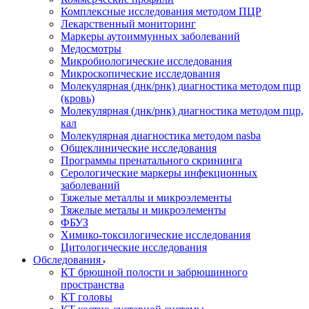
Комплексные исследования методом ПЦР
Лекарственный мониторинг
Маркеры аутоиммунных заболеваний
Медосмотры
Микробиологические исследования
Микроскопические исследования
Молекулярная (днк/рнк) диагностика методом пцр
(кровь)
Молекулярная (днк/рнк) диагностика методом пцр,
кал
Молекулярная диагностика методом nasba
Общеклинические исследования
Программы пренатального скрининга
Серологические маркеры инфекционных
заболеваний
Тяжелые металлы и микроэлементы
Тяжелые металы и микроэлементы
ФБУЗ
Химико-токсилогические исследования
Цитологические исследования
Обследования
КТ брюшной полости и забрюшинного
пространства
КТ головы