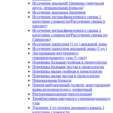
Иссечение анальной трещины (девульсия
ануса, перианальная блокада)
Иссечение анальных бахромок
Иссечение интрасфинктерного свища 1
категории сложности(Рассечение свища в
просвет)
Иссечение интрасфинктерного свища 2
категории сложности(Рассечение свища по
Габриелю)
Иссечение папиллом (1 ед.) анальной зоны
Иссечение папиллом анальной зоны (1 ед.)
Лигирование внутреннего
геморроидального узла (1 узел)
Перевязка большая гнойная в проктологии
Перевязка большая чистая в проктологии
Перевязка малая гнойная в проктологии
Перевязка малая чистая в проктологии
Перианальная блокада
Прием амбулаторный (осмотр, консультация)
врача-колопроктолога, первичный
Ректороманоскопия (ректоспопия)
Тромбэктомия наружного геморроидального
узла
Удаление 1-го полипа анального канала 1
категории сложности