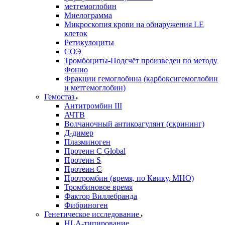
метгемоглобин
Миелограмма
Микроскопия крови на обнаружения LE
клеток
Ретикулоциты
СОЭ
Тромбоциты-Подсчёт произведен по методу
Фонио
Фракции гемоглобина (карбоксигемоглобин
и метгемоглобин)
Гемостаз
Антитромбин III
АЧТВ
Волчаночный антикоагулянт (скрининг)
Д-димер
Плазминоген
Протеин C Global
Протеин S
Протеин С
Протромбин (время, по Квику, МНО)
Тромбиновое время
Фактор Виллебранда
Фибриноген
Генетическое исследование
HLA-типирование