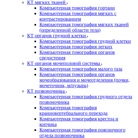
КТ мягких тканей
Компьютерная томография гортани
Компьютерная томография мягких с
контрастированием
Компьютерная томография мягких тканей
(определенной области тела)
КТ органов грудной клетки
Компьютерная томография грудной клетки
Компьютерная томография легких
Компьютерная томография органов
средостения
КТ органов мочеполовой системы
Компьютерная томография малого таза
Компьютерная томография органов
мочеобразования и мочеотделения (почки,
мочеточник, м/пузырь)
КТ позвоночника
Компьютерная томография грудного отдела
позвоночника
Компьютерная томография
краниовертебрального перехода
Компьютерная томография крестца и
копчика
Компьютерная томография поясничного
отдела позвоночника