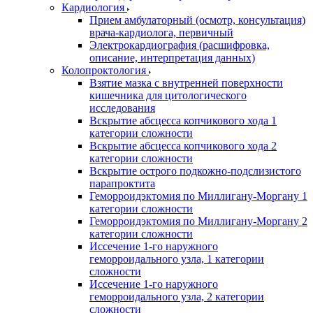
Кардиология
Прием амбулаторный (осмотр, консультация)
врача-кардиолога, первичный
Электрокардиография (расшифровка,
описание, интерпретация данных)
Колопроктология
Взятие мазка с внутренней поверхности
кишечника для цитологического
исследования
Вскрытие абсцесса копчикового хода 1
категории сложности
Вскрытие абсцесса копчикового хода 2
категории сложности
Вскрытие острого подкожно-подслизистого
парапроктита
Геморроидэктомия по Миллигану-Моргану 1
категории сложности
Геморроидэктомия по Миллигану-Моргану 2
категории сложности
Иссечение 1-го наружного
геморроидального узла, 1 категории
сложности
Иссечение 1-го наружного
геморроидального узла, 2 категории
сложности