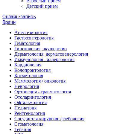
Взрослый прием
Детский прием
Онлайн-запись
Врачи
Анестезиология
Гастроэнтерология
Гематология
Гинекология, акушерство
Дерматология, дерматовенерология
Иммунология - аллергология
Кардиология
Колопроктология
Косметология
Маммология / онкология
Неврология
Ортопедия - травматология
Отоларингология
Офтальмология
Педиатрия
Рентгенология
Сосудистая хирургия, флебология
Стоматология
Терапия