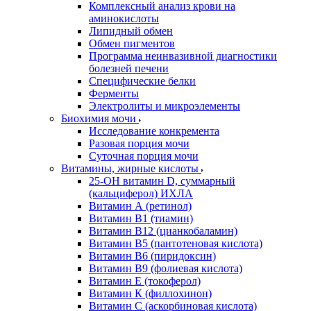
Комплексный анализ крови на
аминокислоты
Липидный обмен
Обмен пигментов
Программа неинвазивной диагностики
болезней печени
Специфические белки
Ферменты
Электролиты и микроэлементы
Биохимия мочи
Исследование конкремента
Разовая порция мочи
Суточная порция мочи
Витамины, жирные кислоты
25-OH витамин D, суммарный
(кальциферол) ИХЛА
Витамин А (ретинол)
Витамин В1 (тиамин)
Витамин В12 (цианкобаламин)
Витамин В5 (пантотеновая кислота)
Витамин В6 (пиридоксин)
Витамин В9 (фолиевая кислота)
Витамин Е (токоферол)
Витамин К (филлохинон)
Витамин С (аскорбиновая кислота)