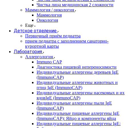
Чистка лица медицинская 2 сложности
Маммология / онкология
Маммология
Онкология
Еще
Детское отделение
Первичный приём педиатра
прием педиатра с заполнением санаторно-
курортной карты
Лаборатория
Аллергология
Immuno CAP
Диагностика пищевой непереносимости
Индивидуальные аллергены деревьев IgE
(ImmunoCAP)
Индивидуальные аллергены животных и
птиц IgE (ImmunoCAP)
Индивидуальные аллергены насекомых и их
ядовIgE (ImmunoCAP)
Индивидуальные аллергены пыли IgE
(ImmunoCAP)
Индивидуальные пищевые аллергены IgE
(ImmunoCAP): Яйцо и компоненты яйца
Индивидуальные пищевые аллергены IgE: