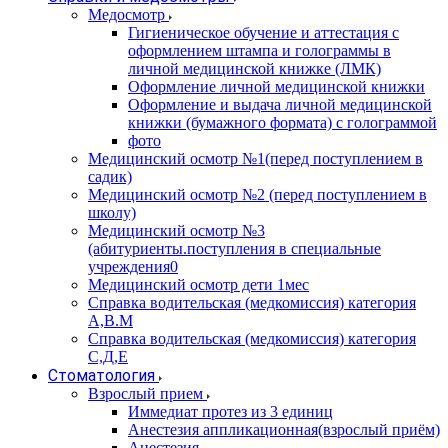
Медосмотр
Гигиеническое обучение и аттестация с
оформлением штампа и голограммы в
личной медицинской книжке (ЛМК)
Оформление личной медицинской книжки
Оформление и выдача личной медицинской
книжки (бумажного формата) с голограммой
фото
Медицинский осмотр №1(перед поступлением в
садик)
Медицинский осмотр №2 (перед поступлением в
школу)
Медицинский осмотр №3
(абитуриенты.поступления в специальные
учреждения0
Медицинский осмотр дети 1мес
Справка водительская (медкомиссия) категория
А,В.М
Справка водительская (медкомиссия) категория
С,Д,Е
Стоматология
Взрослый прием
Иммедиат протез из 3 единиц
Анестезия аппликационная(взрослый приём)
Анестезия