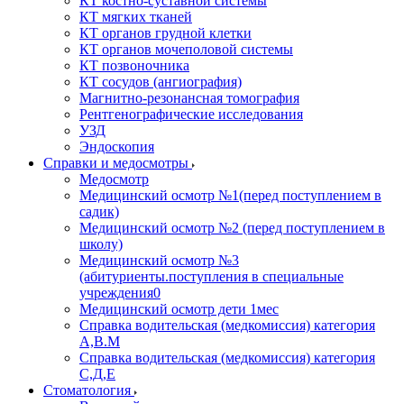
КТ костно-суставной системы
КТ мягких тканей
КТ органов грудной клетки
КТ органов мочеполовой системы
КТ позвоночника
КТ сосудов (ангиография)
Магнитно-резонансная томография
Рентгенографические исследования
УЗД
Эндоскопия
Справки и медосмотры
Медосмотр
Медицинский осмотр №1(перед поступлением в
садик)
Медицинский осмотр №2 (перед поступлением в
школу)
Медицинский осмотр №3
(абитуриенты.поступления в специальные
учреждения0
Медицинский осмотр дети 1мес
Справка водительская (медкомиссия) категория
А,В.М
Справка водительская (медкомиссия) категория
С,Д,Е
Стоматология