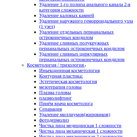
Удаление 1-го полипа анального канала 2-я
категория сложности
Удаление каловых камней
Удаление наружного геморроидального узла
(1 узел)
Удаление отдельных перианальных
остроконечных кондилом
Удаление сливных полукружных
перианальных остроконечных кондилом
Удаление сливных циркулярных
перианальных остроконечных кондилом
Косметология / трихология
Иньекционная косметология
Контурная пластика:
Эстетическая косметология
мезотерапия головы
Плазма головы
плазмолифтинг
Приём врача косметолога
Сепарация
Удаление миллиумов(жировиков)
фотодермолиз
Чистка лица медицинская 1 сложности
Чистка лица механическая 1 сложности
Чистка лица механическая 2 сложности