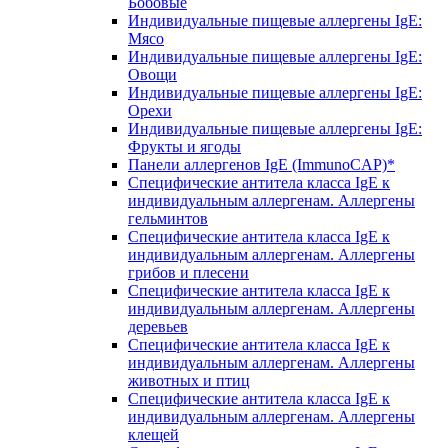
Бобовые
Индивидуальные пищевые аллергены IgE:
Мясо
Индивидуальные пищевые аллергены IgE:
Овощи
Индивидуальные пищевые аллергены IgE:
Орехи
Индивидуальные пищевые аллергены IgE:
Фрукты и ягоды
Панели аллергенов IgE (ImmunoCAP)*
Специфические антитела класса IgE к
индивидуальным аллергенам. Аллергены
гельминтов
Специфические антитела класса IgE к
индивидуальным аллергенам. Аллергены
грибов и плесени
Специфические антитела класса IgE к
индивидуальным аллергенам. Аллергены
деревьев
Специфические антитела класса IgE к
индивидуальным аллергенам. Аллергены
животных и птиц
Специфические антитела класса IgE к
индивидуальным аллергенам. Аллергены
клещей