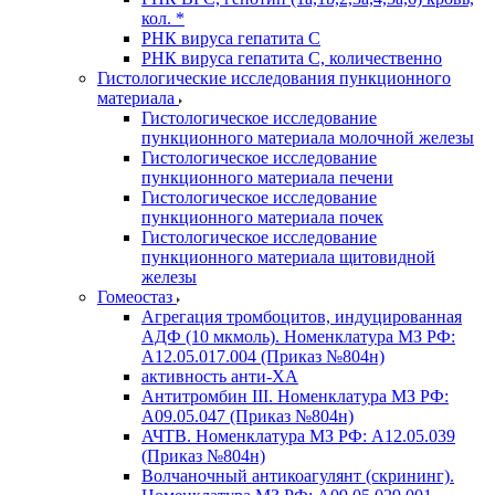
кол. *
РНК вируса гепатита C
РНК вируса гепатита C, количественно
Гистологические исследования пункционного
материала
Гистологическое исследование
пункционного материала молочной железы
Гистологическое исследование
пункционного материала печени
Гистологическое исследование
пункционного материала почек
Гистологическое исследование
пункционного материала щитовидной
железы
Гомеостаз
Агрегация тромбоцитов, индуцированная
АДФ (10 мкмоль). Номенклатура МЗ РФ:
A12.05.017.004 (Приказ №804н)
активность анти-ХА
Антитромбин III. Номенклатура МЗ РФ:
A09.05.047 (Приказ №804н)
АЧТВ. Номенклатура МЗ РФ: A12.05.039
(Приказ №804н)
Волчаночный антикоагулянт (скрининг).