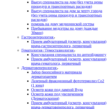
Выезд специалиста на дом (без учета цены
процедур и транспортных расходов)
Выезд специалиста на дом за черту города
(без учета цены процедур и транспортных
расходов)
помощь на дому медицинской сестры
Пребывание медсетры на дому (каждые
30мин)
Гастроэнтерология
Прием амбулаторный (осмотр, консультация)
врача-гастроэнтеролога, первичный
Гематология / Гемостазиология
Консультация специалиста по антиэйджингу
Прием амбулаторный (осмотр, консультация)
врача-гематолога, первичный
Дерматовенерология
Забор биопсийного материала
дерматопанчем
Лазерный фракционный фототермолиз Со2
(1 зона)
Осмотр кожи под лампой Вуда
Осмотр кожи под увеличением
(Дерматоскопия)
Прием амбулаторный (осмотр, консультация)
врача-дерматовенеролога, первичный