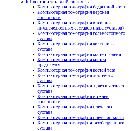
КТ костно-суставной системы
Компьютерная томография бедренной кости
Компьютерная томография верхней
конечности
Компьютерная томография височно-
нижнечелюстных суставов (пара суставов)
Компьютерная томография голеностопного
сустава
Компьютерная томография коленного
сустава
Компьютерная томография костей голени
Компьютерная томография костей
предплечья
Компьютерная томография костей таза
Компьютерная томография локтевого
сустава
Компьютерная томография лучезапястного
сустава
Компьютерная томография нижней
конечности
Компьютерная томография плечевого
сустава
Компьютерная томография плечевой кости
Компьютерная томография тазобедренного
сустава