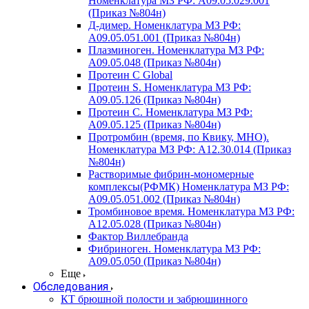
Номенклатура МЗ РФ: A09.05.029.001
(Приказ №804н)
Д-димер. Номенклатура МЗ РФ:
A09.05.051.001 (Приказ №804н)
Плазминоген. Номенклатура МЗ РФ:
A09.05.048 (Приказ №804н)
Протеин C Global
Протеин S. Номенклатура МЗ РФ:
A09.05.126 (Приказ №804н)
Протеин С. Номенклатура МЗ РФ:
A09.05.125 (Приказ №804н)
Протромбин (время, по Квику, МНО).
Номенклатура МЗ РФ: A12.30.014 (Приказ
№804н)
Растворимые фибрин-мономерные
комплексы(РФМК) Номенклатура МЗ РФ:
A09.05.051.002 (Приказ №804н)
Тромбиновое время. Номенклатура МЗ РФ:
A12.05.028 (Приказ №804н)
Фактор Виллебранда
Фибриноген. Номенклатура МЗ РФ:
A09.05.050 (Приказ №804н)
Еще
Обследования
КТ брюшной полости и забрюшинного