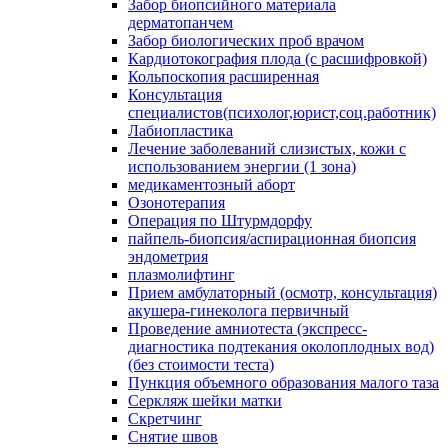
Забор биопсийного материала
дерматопанчем
Забор биологических проб врачом
Кардиотокография плода (с расшифровкой)
Кольпоскопия расширенная
Консультация
специалистов(психолог,юрист,соц.работник)
Лабиопластика
Лечение заболеваний слизистых, кожи с
использованием энергии (1 зона)
медикаментозный аборт
Озонотерапия
Операция по Штурмдорфу
пайпель-биопсия/аспирационная биопсия
эндометрия
плазмолифтинг
Прием амбулаторный (осмотр, консультация)
акушера-гинеколога первичный
Проведение амниотеста (экспресс-
диагностика подтекания околоплодных вод)
(без стоимости теста)
Пункция объемного образования малого таза
Серкляж шейки матки
Скретчинг
Снятие швов