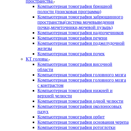
пространства
Компьютерная томография брюшной
полости (поисковая программа)
Компьютерная томография забрюшинного
пространства(система мочевыведения
почки,мочеточники,мочевой пузырь)
Компьютерная томография надпочечников
Компьютерная томография печени
Компьютерная томография поджелудочной
железы
Компьютерная томография почек
КТ головы
Компьютерная томография височной
области
Компьютерная томография головного мозга
Компьютерная томография головного мозга
с контрастом
Компьютерная томография нижней и
верхней челюсти
Компьютерная томография одной челюсти
Компьютерная томография околоносовых
пазух
Компьютерная томография орбит
Компьютерная томография основания черепа
Компьютерная томография ротоглотки