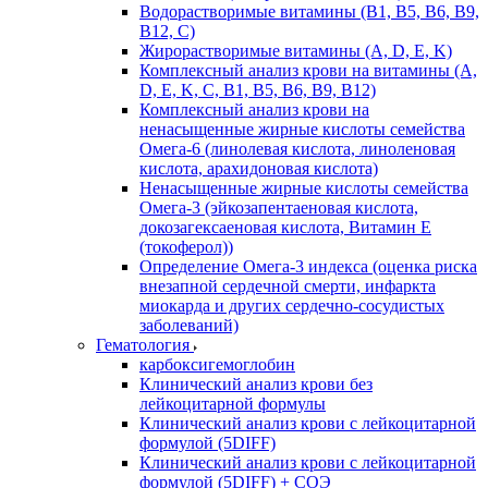
Водорастворимые витамины (B1, B5, B6, В9,
В12, С)
Жирорастворимые витамины (A, D, E, K)
Комплексный анализ крови на витамины (A,
D, E, K, C, B1, B5, B6, В9, B12)
Комплексный анализ крови на
ненасыщенные жирные кислоты семейства
Омега-6 (линолевая кислота, линоленовая
кислота, арахидоновая кислота)
Ненасыщенные жирные кислоты семейства
Омега-3 (эйкозапентаеновая кислота,
докозагексаеновая кислота, Витамин E
(токоферол))
Определение Омега-3 индекса (оценка риска
внезапной сердечной смерти, инфаркта
миокарда и других сердечно-сосудистых
заболеваний)
Гематология
карбоксигемоглобин
Клинический анализ крови без
лейкоцитарной формулы
Клинический анализ крови с лейкоцитарной
формулой (5DIFF)
Клинический анализ крови с лейкоцитарной
формулой (5DIFF) + СОЭ