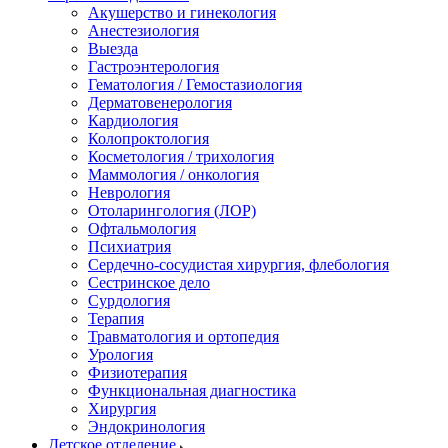
Акушерство и гинекология
Анестезиология
Выезда
Гастроэнтерология
Гематология / Гемостазиология
Дерматовенерология
Кардиология
Колопроктология
Косметология / трихология
Маммология / онкология
Неврология
Отоларингология (ЛОР)
Офтальмология
Психиатрия
Сердечно-сосудистая хирургия, флебология
Сестринское дело
Сурдология
Терапия
Травматология и ортопедия
Урология
Физиотерапия
Функциональная диагностика
Хирургия
Эндокринология
Детское отделение