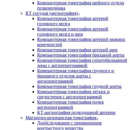
Компьютерная томография шейного отдела
позвоночника
КТ сосудов (ангиография)
Компьютерная томография артерий
головного мозга
Компьютерная томография артерий
головного мозга и шеи
Компьютерная томография артерий нижних
конечностей
Компьютерная томография артерий шеи
Компьютерная томография брюшной аорты
Компьютерная томография гепатобилиарной
зоны с ангиопрограммой
Компьютерная томография грудного и
брюшного отделов аорты с
ангиопрограммой
Компьютерная томография грудной аорты
Компьютерная томография легких и
средостения с ангиопрограммой
Компьютерная томография почек
ангиопрограммой
КТ-ангиография подвздошной артерии
Магнитно-резонансная томография
Дообследование с применением
контрастного вещества