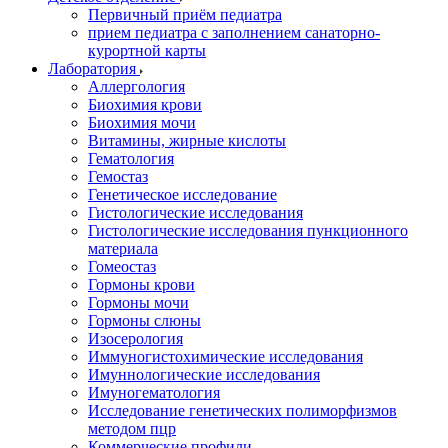
Первичный приём педиатра
прием педиатра с заполнением санаторно-
курортной карты
Лаборатория
Аллергология
Биохимия крови
Биохимия мочи
Витамины, жирные кислоты
Гематология
Гемостаз
Генетическое исследование
Гистологические исследования
Гистологические исследования пункционного
материала
Гомеостаз
Гормоны крови
Гормоны мочи
Гормоны слюны
Изосерология
Иммуногистохимические исследования
Имуннологические исследования
Имуногематология
Исследование генетических полиморфизмов
методом пцр
Коммерческие профили