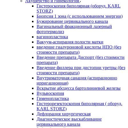
Акушерство и гинекология
Гистероскопия биполярная (оборуд. KARL
STORZ)
Биопсия 1 зона (с использованием энергии)
Бужирование цервикального канала
Вагинальный фракционный лазерный
фототермолиз
вагинопластика
Вакуум-аспирация полости матки
введение гиалуроновой кислоты НПО (без
стоимости препарата)
Введение препарата Диспорт (без стоимости
препарата)
Введение филлера при дистопии уретры (без
стоимости препарата)
Внутриматочная санация (аспирационно
ирригационная)
Вскрытие абсцесса бартолиниевой железы
Вульвоскопия
Гименопластика
Гистерорезектоскопия биполярная ( оборуд.
KARL STORZ)
Дефлорация хирургическая
Диагностическое выскабливание
цервикального канала