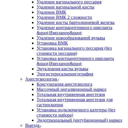
Удаление вагинального пессария
Удаление вагинальной кисты
Удаление ВМК
Удаление ВМК 2 сложности
Удаление кисты бартолиниевой железы
Удаление контрацептивного импланта
&quot;Импланон&quot;
Удаление новообразований вульвы
Установка ВМК
Установка вагинального пессария (без
стоимости пессария)
Установка контрацептивного импланта
&quot;Импланон&quot;
Энуклеация кисты вульвы
Эхогистеросальпингография
Анестезиология
Консультация анестезиолога
Массочный ингаляционный наркоз
Тотальная внутривенная анестезия
Тотальная внутривенная анестезия для
гастроскопии
Установка подключичного катетера (без
стоимости набора)
Эндотрахеальный (интубационный) наркоз
Выезда