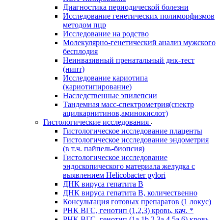
Диагностика периодической болезни
Исследование генетических полиморфизмов
методом пцр
Исследование на родство
Молекулярно-генетический анализ мужского
бесплодия
Неинвазивный пренатальный днк-тест
(нипт)
Исследование кариотипа
(кариотипирование)
Наследственные эпилепсии
Тандемная масс-спектрометрия(спектр
ацилкарнитинов,аминокислот)
Гистологические исследования
Гистологическое исследование плаценты
Гистологическое исследование эндометрия
(в т.ч. пайпель-биопсия)
Гистологическое исследование
эндоскопического материала желудка с
выявлением Helicobacter pylori
ДНК вируса гепатита B
ДНК вируса гепатита B, количественно
Консультация готовых препаратов (1 локус)
РНК ВГC, генотип (1,2,3) кровь, кач. *
РНК ВГC, генотип (1a,1b,2,3a,4,5a,6) кровь,