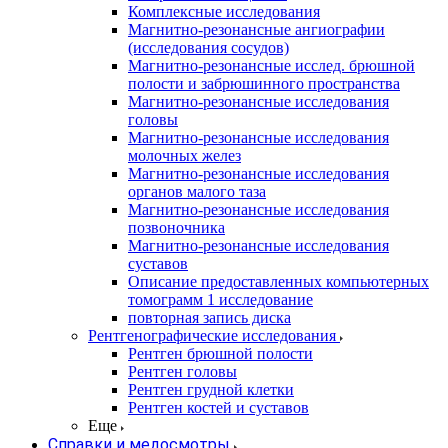
Комплексные исследования
Магнитно-резонансные ангиографии
(исследования сосудов)
Магнитно-резонансные исслед. брюшной
полости и забрюшинного пространства
Магнитно-резонансные исследования
головы
Магнитно-резонансные исследования
молочных желез
Магнитно-резонансные исследования
органов малого таза
Магнитно-резонансные исследования
позвоночника
Магнитно-резонансные исследования
суставов
Описание предоставленных компьютерных
томограмм 1 исследование
повторная запись диска
Рентгенографические исследования
Рентген брюшной полости
Рентген головы
Рентген грудной клетки
Рентген костей и суставов
Еще
Справки и медосмотры