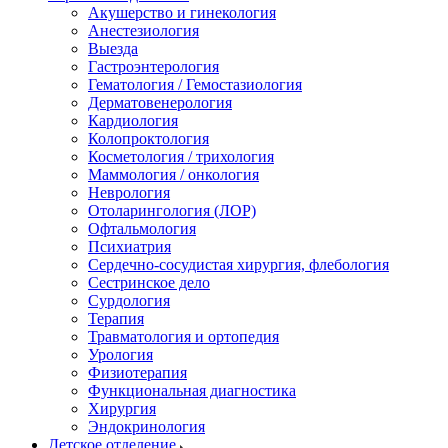
Акушерство и гинекология
Анестезиология
Выезда
Гастроэнтерология
Гематология / Гемостазиология
Дерматовенерология
Кардиология
Колопроктология
Косметология / трихология
Маммология / онкология
Неврология
Отоларингология (ЛОР)
Офтальмология
Психиатрия
Сердечно-сосудистая хирургия, флебология
Сестринское дело
Сурдология
Терапия
Травматология и ортопедия
Урология
Физиотерапия
Функциональная диагностика
Хирургия
Эндокринология
Детское отделение