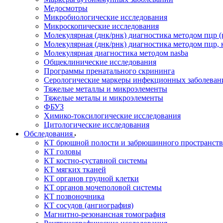
Медосмотры
Микробиологические исследования
Микроскопические исследования
Молекулярная (днк/рнк) диагностика методом пцр (
Молекулярная (днк/рнк) диагностика методом пцр, 
Молекулярная диагностика методом nasba
Общеклинические исследования
Программы пренатального скрининга
Серологические маркеры инфекционных заболеван
Тяжелые металлы и микроэлементы
Тяжелые металы и микроэлементы
ФБУЗ
Химико-токсилогические исследования
Цитологические исследования
Обследования
КТ брюшной полости и забрюшинного пространств
КТ головы
КТ костно-суставной системы
КТ мягких тканей
КТ органов грудной клетки
КТ органов мочеполовой системы
КТ позвоночника
КТ сосудов (ангиография)
Магнитно-резонансная томография