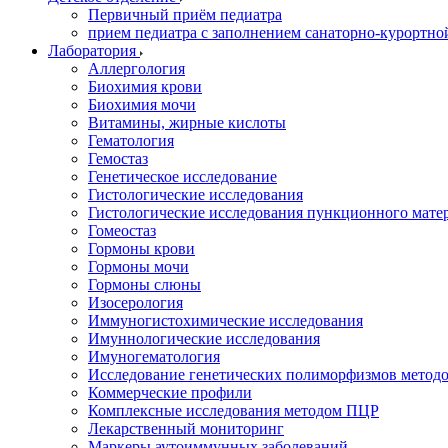
Первичный приём педиатра
прием педиатра с заполнением санаторно-курортно
Лаборатория
Аллергология
Биохимия крови
Биохимия мочи
Витамины, жирные кислоты
Гематология
Гемостаз
Генетическое исследование
Гистологические исследования
Гистологические исследования пункционного мате
Гомеостаз
Гормоны крови
Гормоны мочи
Гормоны слюны
Изосерология
Иммуногистохимические исследования
Имуннологические исследования
Имуногематология
Исследование генетических полиморфизмов метод
Коммерческие профили
Комплексные исследования методом ПЦР
Лекарственный мониторинг
Маркеры аутоиммунных заболеваний