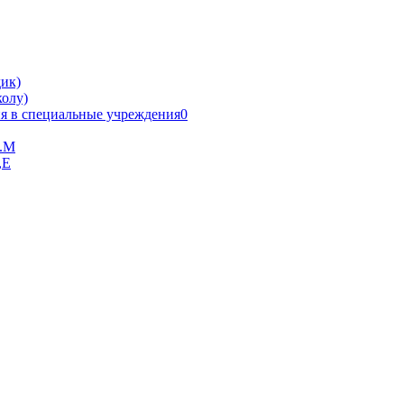
ик)
олу)
я в специальные учреждения0
В.М
,Е