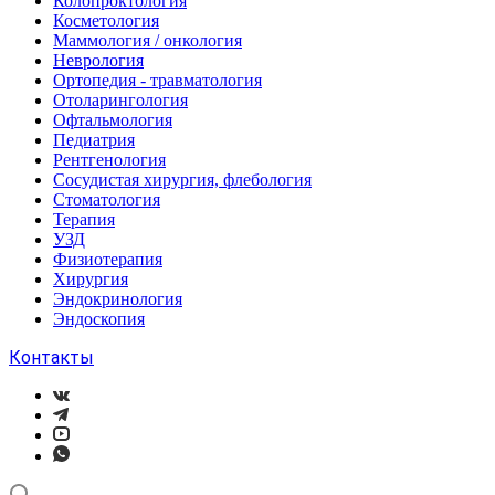
Колопроктология
Косметология
Маммология / онкология
Неврология
Ортопедия - травматология
Отоларингология
Офтальмология
Педиатрия
Рентгенология
Сосудистая хирургия, флебология
Стоматология
Терапия
УЗД
Физиотерапия
Хирургия
Эндокринология
Эндоскопия
Контакты