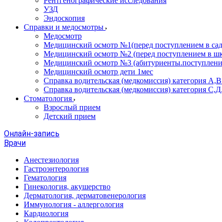
Рентгенографические исследования
УЗД
Эндоскопия
Справки и медосмотры
Медосмотр
Медицинский осмотр №1(перед поступлением в сад
Медицинский осмотр №2 (перед поступлением в шк
Медицинский осмотр №3 (абитуриенты.поступлени
Медицинский осмотр дети 1мес
Справка водительская (медкомиссия) категория А,
Справка водительская (медкомиссия) категория С,Д
Стоматология
Взрослый прием
Детский прием
Онлайн-запись
Врачи
Анестезиология
Гастроэнтерология
Гематология
Гинекология, акушерство
Дерматология, дерматовенерология
Иммунология - аллергология
Кардиология