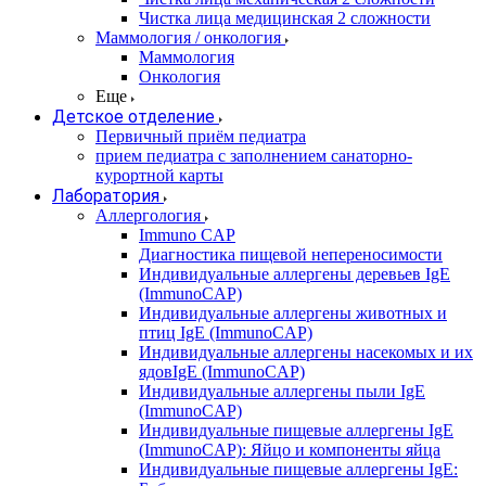
Чистка лица медицинская 2 сложности
Маммология / онкология
Маммология
Онкология
Еще
Детское отделение
Первичный приём педиатра
прием педиатра с заполнением санаторно-
курортной карты
Лаборатория
Аллергология
Immuno CAP
Диагностика пищевой непереносимости
Индивидуальные аллергены деревьев IgE
(ImmunoCAP)
Индивидуальные аллергены животных и
птиц IgE (ImmunoCAP)
Индивидуальные аллергены насекомых и их
ядовIgE (ImmunoCAP)
Индивидуальные аллергены пыли IgE
(ImmunoCAP)
Индивидуальные пищевые аллергены IgE
(ImmunoCAP): Яйцо и компоненты яйца
Индивидуальные пищевые аллергены IgE: