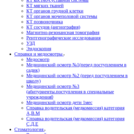
КТ костно-суставной системы
КТ мягких тканей
КТ органов грудной клетки
КТ органов мочеполовой системы
КТ позвоночника
КТ сосудов (ангиография)
Магнитно-резонансная томография
Рентгенографические исследования
УЗД
Эндоскопия
Справки и медосмотры
Медосмотр
Медицинский осмотр №1(перед поступлением в
садик)
Медицинский осмотр №2 (перед поступлением в
школу)
Медицинский осмотр №3
(абитуриенты.поступления в специальные
учреждения0
Медицинский осмотр дети 1мес
Справка водительская (медкомиссия) категория
А,В.М
Справка водительская (медкомиссия) категория
С,Д,Е
Стоматология