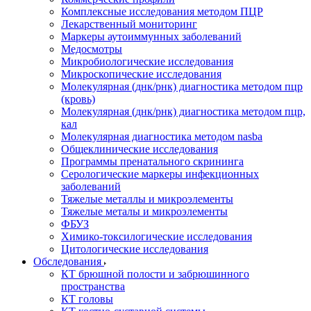
Комплексные исследования методом ПЦР
Лекарственный мониторинг
Маркеры аутоиммунных заболеваний
Медосмотры
Микробиологические исследования
Микроскопические исследования
Молекулярная (днк/рнк) диагностика методом пцр
(кровь)
Молекулярная (днк/рнк) диагностика методом пцр,
кал
Молекулярная диагностика методом nasba
Общеклинические исследования
Программы пренатального скрининга
Серологические маркеры инфекционных
заболеваний
Тяжелые металлы и микроэлементы
Тяжелые металы и микроэлементы
ФБУЗ
Химико-токсилогические исследования
Цитологические исследования
Обследования
КТ брюшной полости и забрюшинного
пространства
КТ головы