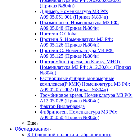
Номенклатура МЗ РФ: A09.05.029.001
(Приказ №804н)
Д-димер. Номенклатура МЗ РФ:
A09.05.051.001 (Приказ №804н)
Плазминоген. Номенклатура МЗ РФ:
A09.05.048 (Приказ №804н)
Протеин C Global
Протеин S. Номенклатура МЗ РФ:
A09.05.126 (Приказ №804н)
Протеин С. Номенклатура МЗ РФ:
A09.05.125 (Приказ №804н)
Протромбин (время, по Квику, МНО).
Номенклатура МЗ РФ: A12.30.014 (Приказ
№804н)
Растворимые фибрин-мономерные
комплексы(РФМК) Номенклатура МЗ РФ:
A09.05.051.002 (Приказ №804н)
Тромбиновое время. Номенклатура МЗ РФ:
A12.05.028 (Приказ №804н)
Фактор Виллебранда
Фибриноген. Номенклатура МЗ РФ:
A09.05.050 (Приказ №804н)
Еще
Обследования
КТ брюшной полости и забрюшинного