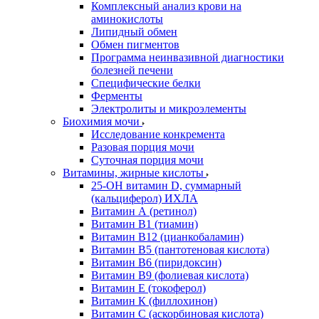
Комплексный анализ крови на
аминокислоты
Липидный обмен
Обмен пигментов
Программа неинвазивной диагностики
болезней печени
Специфические белки
Ферменты
Электролиты и микроэлементы
Биохимия мочи
Исследование конкремента
Разовая порция мочи
Суточная порция мочи
Витамины, жирные кислоты
25-OH витамин D, суммарный
(кальциферол) ИХЛА
Витамин А (ретинол)
Витамин В1 (тиамин)
Витамин В12 (цианкобаламин)
Витамин В5 (пантотеновая кислота)
Витамин В6 (пиридоксин)
Витамин В9 (фолиевая кислота)
Витамин Е (токоферол)
Витамин К (филлохинон)
Витамин С (аскорбиновая кислота)