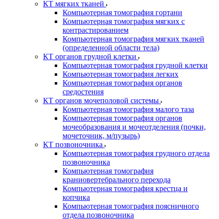
КТ мягких тканей
Компьютерная томография гортани
Компьютерная томография мягких с
контрастированием
Компьютерная томография мягких тканей
(определенной области тела)
КТ органов грудной клетки
Компьютерная томография грудной клетки
Компьютерная томография легких
Компьютерная томография органов
средостения
КТ органов мочеполовой системы
Компьютерная томография малого таза
Компьютерная томография органов
мочеобразования и мочеотделения (почки,
мочеточник, м/пузырь)
КТ позвоночника
Компьютерная томография грудного отдела
позвоночника
Компьютерная томография
краниовертебрального перехода
Компьютерная томография крестца и
копчика
Компьютерная томография поясничного
отдела позвоночника