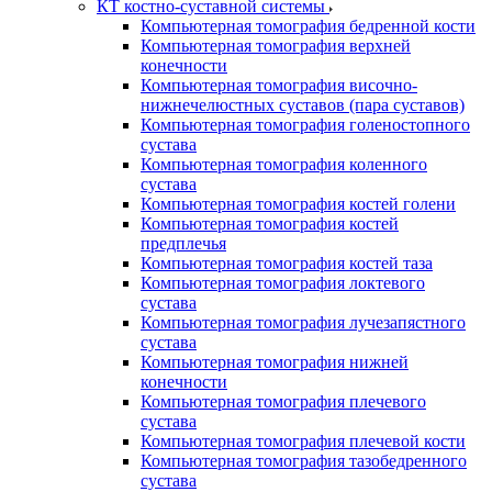
КТ костно-суставной системы
Компьютерная томография бедренной кости
Компьютерная томография верхней
конечности
Компьютерная томография височно-
нижнечелюстных суставов (пара суставов)
Компьютерная томография голеностопного
сустава
Компьютерная томография коленного
сустава
Компьютерная томография костей голени
Компьютерная томография костей
предплечья
Компьютерная томография костей таза
Компьютерная томография локтевого
сустава
Компьютерная томография лучезапястного
сустава
Компьютерная томография нижней
конечности
Компьютерная томография плечевого
сустава
Компьютерная томография плечевой кости
Компьютерная томография тазобедренного
сустава