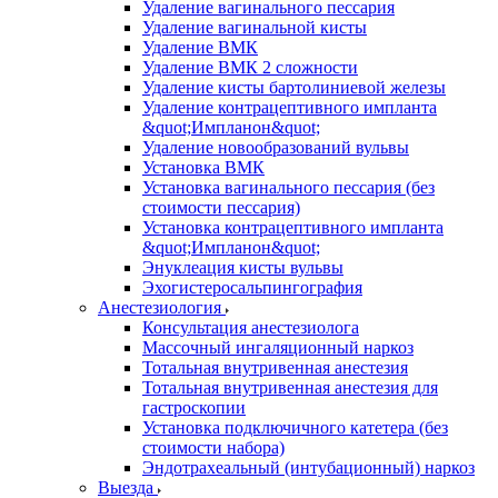
Удаление вагинального пессария
Удаление вагинальной кисты
Удаление ВМК
Удаление ВМК 2 сложности
Удаление кисты бартолиниевой железы
Удаление контрацептивного импланта
&quot;Импланон&quot;
Удаление новообразований вульвы
Установка ВМК
Установка вагинального пессария (без
стоимости пессария)
Установка контрацептивного импланта
&quot;Импланон&quot;
Энуклеация кисты вульвы
Эхогистеросальпингография
Анестезиология
Консультация анестезиолога
Массочный ингаляционный наркоз
Тотальная внутривенная анестезия
Тотальная внутривенная анестезия для
гастроскопии
Установка подключичного катетера (без
стоимости набора)
Эндотрахеальный (интубационный) наркоз
Выезда