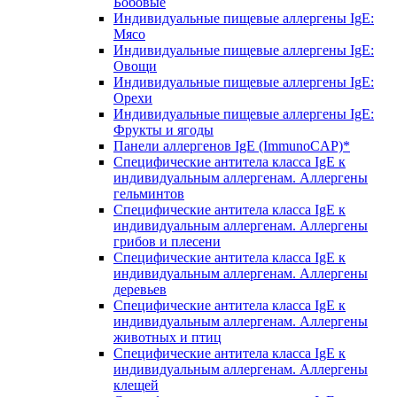
Бобовые
Индивидуальные пищевые аллергены IgE:
Мясо
Индивидуальные пищевые аллергены IgE:
Овощи
Индивидуальные пищевые аллергены IgE:
Орехи
Индивидуальные пищевые аллергены IgE:
Фрукты и ягоды
Панели аллергенов IgE (ImmunoCAP)*
Специфические антитела класса IgE к
индивидуальным аллергенам. Аллергены
гельминтов
Специфические антитела класса IgE к
индивидуальным аллергенам. Аллергены
грибов и плесени
Специфические антитела класса IgE к
индивидуальным аллергенам. Аллергены
деревьев
Специфические антитела класса IgE к
индивидуальным аллергенам. Аллергены
животных и птиц
Специфические антитела класса IgE к
индивидуальным аллергенам. Аллергены
клещей