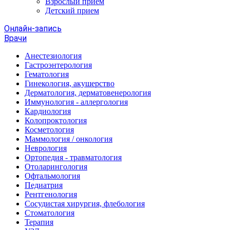
Взрослый прием
Детский прием
Онлайн-запись
Врачи
Анестезиология
Гастроэнтерология
Гематология
Гинекология, акушерство
Дерматология, дерматовенерология
Иммунология - аллергология
Кардиология
Колопроктология
Косметология
Маммология / онкология
Неврология
Ортопедия - травматология
Отоларингология
Офтальмология
Педиатрия
Рентгенология
Сосудистая хирургия, флебология
Стоматология
Терапия