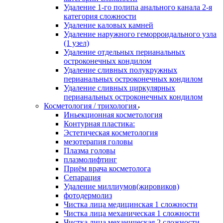
Удаление 1-го полипа анального канала 2-я
категория сложности
Удаление каловых камней
Удаление наружного геморроидального узла
(1 узел)
Удаление отдельных перианальных
остроконечных кондилом
Удаление сливных полукружных
перианальных остроконечных кондилом
Удаление сливных циркулярных
перианальных остроконечных кондилом
Косметология / трихология
Иньекционная косметология
Контурная пластика:
Эстетическая косметология
мезотерапия головы
Плазма головы
плазмолифтинг
Приём врача косметолога
Сепарация
Удаление миллиумов(жировиков)
фотодермолиз
Чистка лица медицинская 1 сложности
Чистка лица механическая 1 сложности
Чистка лица механическая 2 сложности