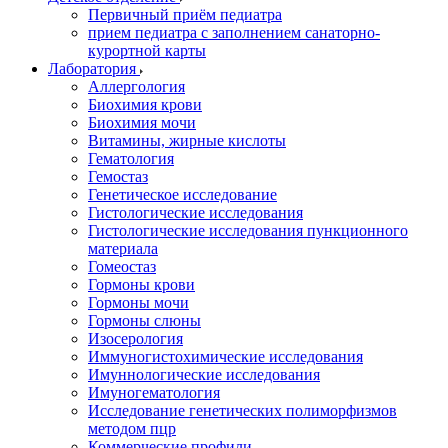
Первичный приём педиатра
прием педиатра с заполнением санаторно-
курортной карты
Лаборатория
Аллергология
Биохимия крови
Биохимия мочи
Витамины, жирные кислоты
Гематология
Гемостаз
Генетическое исследование
Гистологические исследования
Гистологические исследования пункционного
материала
Гомеостаз
Гормоны крови
Гормоны мочи
Гормоны слюны
Изосерология
Иммуногистохимические исследования
Имуннологические исследования
Имуногематология
Исследование генетических полиморфизмов
методом пцр
Коммерческие профили