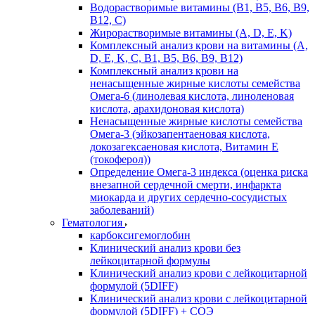
Водорастворимые витамины (B1, B5, B6, В9,
В12, С)
Жирорастворимые витамины (A, D, E, K)
Комплексный анализ крови на витамины (A,
D, E, K, C, B1, B5, B6, В9, B12)
Комплексный анализ крови на
ненасыщенные жирные кислоты семейства
Омега-6 (линолевая кислота, линоленовая
кислота, арахидоновая кислота)
Ненасыщенные жирные кислоты семейства
Омега-3 (эйкозапентаеновая кислота,
докозагексаеновая кислота, Витамин E
(токоферол))
Определение Омега-3 индекса (оценка риска
внезапной сердечной смерти, инфаркта
миокарда и других сердечно-сосудистых
заболеваний)
Гематология
карбоксигемоглобин
Клинический анализ крови без
лейкоцитарной формулы
Клинический анализ крови с лейкоцитарной
формулой (5DIFF)
Клинический анализ крови с лейкоцитарной
формулой (5DIFF) + СОЭ