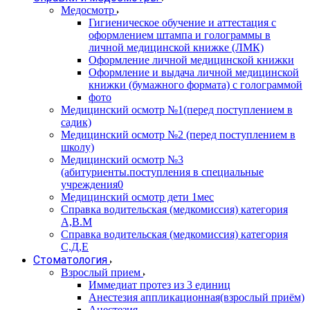
Медосмотр
Гигиеническое обучение и аттестация с
оформлением штампа и голограммы в
личной медицинской книжке (ЛМК)
Оформление личной медицинской книжки
Оформление и выдача личной медицинской
книжки (бумажного формата) с голограммой
фото
Медицинский осмотр №1(перед поступлением в
садик)
Медицинский осмотр №2 (перед поступлением в
школу)
Медицинский осмотр №3
(абитуриенты.поступления в специальные
учреждения0
Медицинский осмотр дети 1мес
Справка водительская (медкомиссия) категория
А,В.М
Справка водительская (медкомиссия) категория
С,Д,Е
Стоматология
Взрослый прием
Иммедиат протез из 3 единиц
Анестезия аппликационная(взрослый приём)
Анестезия