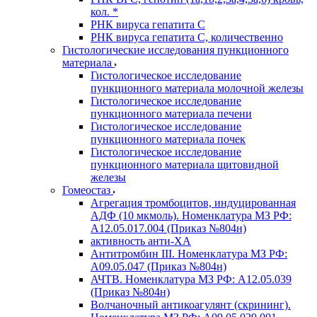
кол. *
РНК вируса гепатита C
РНК вируса гепатита C, количественно
Гистологические исследования пункционного
материала
Гистологическое исследование
пункционного материала молочной железы
Гистологическое исследование
пункционного материала печени
Гистологическое исследование
пункционного материала почек
Гистологическое исследование
пункционного материала щитовидной
железы
Гомеостаз
Агрегация тромбоцитов, индуцированная
АДФ (10 мкмоль). Номенклатура МЗ РФ:
A12.05.017.004 (Приказ №804н)
активность анти-ХА
Антитромбин III. Номенклатура МЗ РФ:
A09.05.047 (Приказ №804н)
АЧТВ. Номенклатура МЗ РФ: A12.05.039
(Приказ №804н)
Волчаночный антикоагулянт (скрининг).