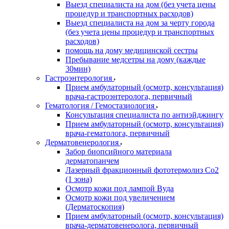
Выезд специалиста на дом (без учета цены
процедур и транспортных расходов)
Выезд специалиста на дом за черту города
(без учета цены процедур и транспортных
расходов)
помощь на дому медицинской сестры
Пребывание медсетры на дому (каждые
30мин)
Гастроэнтерология
Прием амбулаторный (осмотр, консультация)
врача-гастроэнтеролога, первичный
Гематология / Гемостазиология
Консультация специалиста по антиэйджингу
Прием амбулаторный (осмотр, консультация)
врача-гематолога, первичный
Дерматовенерология
Забор биопсийного материала
дерматопанчем
Лазерный фракционный фототермолиз Со2
(1 зона)
Осмотр кожи под лампой Вуда
Осмотр кожи под увеличением
(Дерматоскопия)
Прием амбулаторный (осмотр, консультация)
врача-дерматовенеролога, первичный