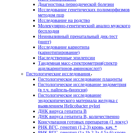
Диагностика периодической болезни
Исследование генетических полиморфизмов
методом пцр
Исследование на родство
Молекулярно-генетический анализ мужского
бесплодия
Неинвазивный пренатальный днк-тест
(нипт)
Исследование кариотипа
(кариотипирование)
Наследственные эпилепсии
Тандемная масс-спектрометрия(спектр
ацилкарнитинов,аминокислот)
Гистологические исследования
Гистологическое исследование плаценты
Гистологическое исследование эндометрия
(в т.ч. пайпель-биопсия)
Гистологическое исследование
эндоскопического материала желудка с
выявлением Helicobacter pylori
ДНК вируса гепатита B
ДНК вируса гепатита B, количественно
Консультация готовых препаратов (1 локус)
РНК ВГC, генотип (1,2,3) кровь, кач. *
РНК ВГC, генотип (1a,1b,2,3a,4,5a,6) кровь,