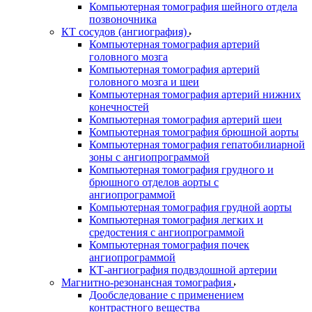
Компьютерная томография шейного отдела
позвоночника
КТ сосудов (ангиография)
Компьютерная томография артерий
головного мозга
Компьютерная томография артерий
головного мозга и шеи
Компьютерная томография артерий нижних
конечностей
Компьютерная томография артерий шеи
Компьютерная томография брюшной аорты
Компьютерная томография гепатобилиарной
зоны с ангиопрограммой
Компьютерная томография грудного и
брюшного отделов аорты с
ангиопрограммой
Компьютерная томография грудной аорты
Компьютерная томография легких и
средостения с ангиопрограммой
Компьютерная томография почек
ангиопрограммой
КТ-ангиография подвздошной артерии
Магнитно-резонансная томография
Дообследование с применением
контрастного вещества