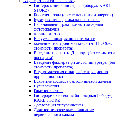
Акушерство и гинекология
Гистероскопия биполярная (оборуд. KARL
STORZ)
Биопсия 1 зона (с использованием энергии)
Бужирование цервикального канала
Вагинальный фракционный лазерный
фототермолиз
вагинопластика
Вакуум-аспирация полости матки
введение гиалуроновой кислоты НПО (без
стоимости препарата)
Введение препарата Диспорт (без стоимости
препарата)
Введение филлера при дистопии уретры (без
стоимости препарата)
Внутриматочная санация (аспирационно
ирригационная)
Вскрытие абсцесса бартолиниевой железы
Вульвоскопия
Гименопластика
Гистерорезектоскопия биполярная ( оборуд.
KARL STORZ)
Дефлорация хирургическая
Диагностическое выскабливание
цервикального канала