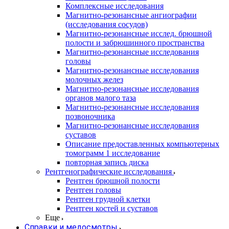
Комплексные исследования
Магнитно-резонансные ангиографии
(исследования сосудов)
Магнитно-резонансные исслед. брюшной
полости и забрюшинного пространства
Магнитно-резонансные исследования
головы
Магнитно-резонансные исследования
молочных желез
Магнитно-резонансные исследования
органов малого таза
Магнитно-резонансные исследования
позвоночника
Магнитно-резонансные исследования
суставов
Описание предоставленных компьютерных
томограмм 1 исследование
повторная запись диска
Рентгенографические исследования
Рентген брюшной полости
Рентген головы
Рентген грудной клетки
Рентген костей и суставов
Еще
Справки и медосмотры