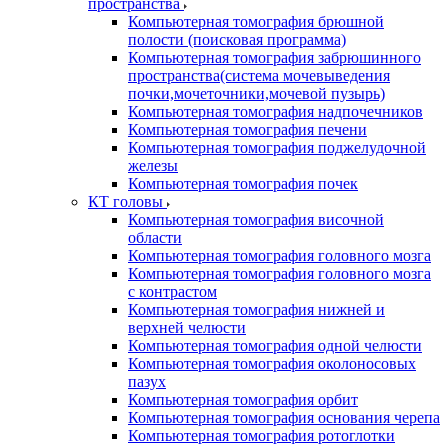
пространства
Компьютерная томография брюшной
полости (поисковая программа)
Компьютерная томография забрюшинного
пространства(система мочевыведения
почки,мочеточники,мочевой пузырь)
Компьютерная томография надпочечников
Компьютерная томография печени
Компьютерная томография поджелудочной
железы
Компьютерная томография почек
КТ головы
Компьютерная томография височной
области
Компьютерная томография головного мозга
Компьютерная томография головного мозга
с контрастом
Компьютерная томография нижней и
верхней челюсти
Компьютерная томография одной челюсти
Компьютерная томография околоносовых
пазух
Компьютерная томография орбит
Компьютерная томография основания черепа
Компьютерная томография ротоглотки