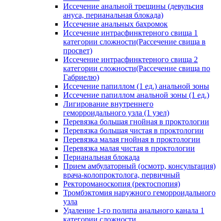
Иссечение анальной трещины (девульсия
ануса, перианальная блокада)
Иссечение анальных бахромок
Иссечение интрасфинктерного свища 1
категории сложности(Рассечение свища в
просвет)
Иссечение интрасфинктерного свища 2
категории сложности(Рассечение свища по
Габриелю)
Иссечение папиллом (1 ед.) анальной зоны
Иссечение папиллом анальной зоны (1 ед.)
Лигирование внутреннего
геморроидального узла (1 узел)
Перевязка большая гнойная в проктологии
Перевязка большая чистая в проктологии
Перевязка малая гнойная в проктологии
Перевязка малая чистая в проктологии
Перианальная блокада
Прием амбулаторный (осмотр, консультация)
врача-колопроктолога, первичный
Ректороманоскопия (ректоспопия)
Тромбэктомия наружного геморроидального
узла
Удаление 1-го полипа анального канала 1
категории сложности