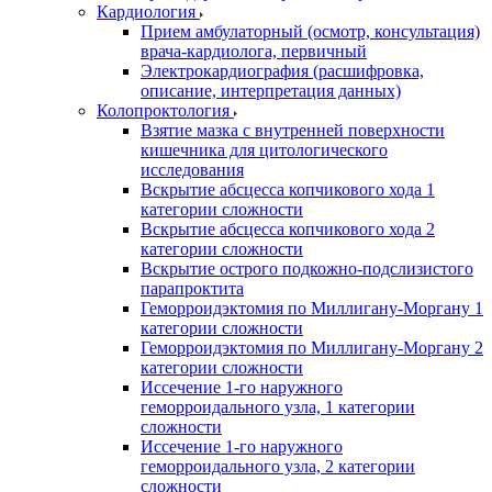
Кардиология
Прием амбулаторный (осмотр, консультация)
врача-кардиолога, первичный
Электрокардиография (расшифровка,
описание, интерпретация данных)
Колопроктология
Взятие мазка с внутренней поверхности
кишечника для цитологического
исследования
Вскрытие абсцесса копчикового хода 1
категории сложности
Вскрытие абсцесса копчикового хода 2
категории сложности
Вскрытие острого подкожно-подслизистого
парапроктита
Геморроидэктомия по Миллигану-Моргану 1
категории сложности
Геморроидэктомия по Миллигану-Моргану 2
категории сложности
Иссечение 1-го наружного
геморроидального узла, 1 категории
сложности
Иссечение 1-го наружного
геморроидального узла, 2 категории
сложности