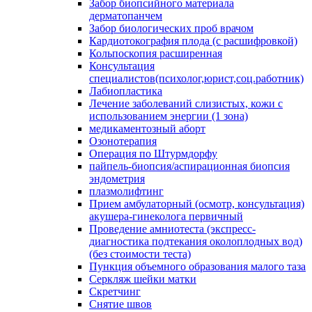
Забор биопсийного материала
дерматопанчем
Забор биологических проб врачом
Кардиотокография плода (с расшифровкой)
Кольпоскопия расширенная
Консультация
специалистов(психолог,юрист,соц.работник)
Лабиопластика
Лечение заболеваний слизистых, кожи с
использованием энергии (1 зона)
медикаментозный аборт
Озонотерапия
Операция по Штурмдорфу
пайпель-биопсия/аспирационная биопсия
эндометрия
плазмолифтинг
Прием амбулаторный (осмотр, консультация)
акушера-гинеколога первичный
Проведение амниотеста (экспресс-
диагностика подтекания околоплодных вод)
(без стоимости теста)
Пункция объемного образования малого таза
Серкляж шейки матки
Скретчинг
Снятие швов