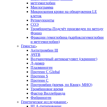
метгемоглобин
Миелограмма
Микроскопия крови на обнаружения LE
клеток
Ретикулоциты
СОЭ
Тромбоциты-Подсчёт произведен по методу
Фонио
Фракции гемоглобина (карбоксигемоглобин
и метгемоглобин)
Гемостаз
Антитромбин III
АЧТВ
Волчаночный антикоагулянт (скрининг)
Д-димер
Плазминоген
Протеин C Global
Протеин S
Протеин С
Протромбин (время, по Квику, МНО)
Тромбиновое время
Фактор Виллебранда
Фибриноген
Генетическое исследование
HLA-типирование