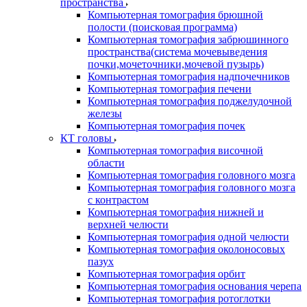
пространства
Компьютерная томография брюшной
полости (поисковая программа)
Компьютерная томография забрюшинного
пространства(система мочевыведения
почки,мочеточники,мочевой пузырь)
Компьютерная томография надпочечников
Компьютерная томография печени
Компьютерная томография поджелудочной
железы
Компьютерная томография почек
КТ головы
Компьютерная томография височной
области
Компьютерная томография головного мозга
Компьютерная томография головного мозга
с контрастом
Компьютерная томография нижней и
верхней челюсти
Компьютерная томография одной челюсти
Компьютерная томография околоносовых
пазух
Компьютерная томография орбит
Компьютерная томография основания черепа
Компьютерная томография ротоглотки