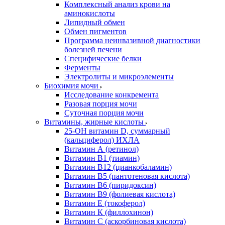
Комплексный анализ крови на
аминокислоты
Липидный обмен
Обмен пигментов
Программа неинвазивной диагностики
болезней печени
Специфические белки
Ферменты
Электролиты и микроэлементы
Биохимия мочи
Исследование конкремента
Разовая порция мочи
Суточная порция мочи
Витамины, жирные кислоты
25-OH витамин D, суммарный
(кальциферол) ИХЛА
Витамин А (ретинол)
Витамин В1 (тиамин)
Витамин В12 (цианкобаламин)
Витамин В5 (пантотеновая кислота)
Витамин В6 (пиридоксин)
Витамин В9 (фолиевая кислота)
Витамин Е (токоферол)
Витамин К (филлохинон)
Витамин С (аскорбиновая кислота)