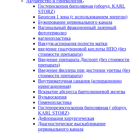
Акушерство и гинекология
Гистероскопия биполярная (оборуд. KARL
STORZ)
Биопсия 1 зона (с использованием энергии)
Бужирование цервикального канала
Вагинальный фракционный лазерный
фототермолиз
вагинопластика
Вакуум-аспирация полости матки
введение гиалуроновой кислоты НПО (без
стоимости препарата)
Введение препарата Диспорт (без стоимости
препарата)
Введение филлера при дистопии уретры (без
стоимости препарата)
Внутриматочная санация (аспирационно
ирригационная)
Вскрытие абсцесса бартолиниевой железы
Вульвоскопия
Гименопластика
Гистерорезектоскопия биполярная ( оборуд.
KARL STORZ)
Дефлорация хирургическая
Диагностическое выскабливание
цервикального канала