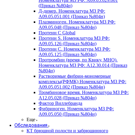
Номенклатура МЗ РФ: A09.05.029.001
(Приказ №804н)
Д-димер. Номенклатура МЗ РФ:
A09.05.051.001 (Приказ №804н)
Плазминоген. Номенклатура МЗ РФ:
A09.05.048 (Приказ №804н)
Протеин C Global
Протеин S. Номенклатура МЗ РФ:
A09.05.126 (Приказ №804н)
Протеин С. Номенклатура МЗ РФ:
A09.05.125 (Приказ №804н)
Протромбин (время, по Квику, МНО).
Номенклатура МЗ РФ: A12.30.014 (Приказ
№804н)
Растворимые фибрин-мономерные
комплексы(РФМК) Номенклатура МЗ РФ:
A09.05.051.002 (Приказ №804н)
Тромбиновое время. Номенклатура МЗ РФ:
A12.05.028 (Приказ №804н)
Фактор Виллебранда
Фибриноген. Номенклатура МЗ РФ:
A09.05.050 (Приказ №804н)
Еще
Обследования
КТ брюшной полости и забрюшинного