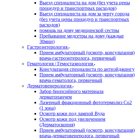
Выезд специалиста на дом (без учета цены
процедур и транспортных расходов)
Выезд специалиста на дом за черту города
(без учета цены процедур и транспортных
расходов)
помощь на дому медицинской сестры
Пребывание медсетры на дому (каждые
30мин)
Гастроэнтерология
Прием амбулаторный (осмотр, консультация)
врача-гастроэнтеролога, первичный
Гематология / Гемостазиология
Консультация специалиста по антиэйджингу
Прием амбулаторный (осмотр, консультация)
врача-гематолога, первичный
Дерматовенерология
Забор биопсийного материала
дерматопанчем
Лазерный фракционный фототермолиз Со2
(1 зона)
Осмотр кожи под лампой Вуда
Осмотр кожи под увеличением
(Дерматоскопия)
Прием амбулаторный (осмотр, консультация)
врача-дерматовенеролога, первичный