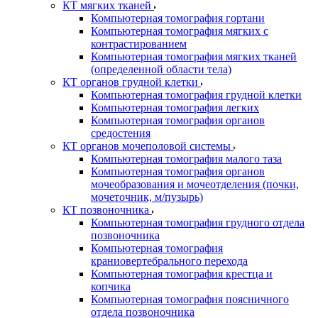
КТ мягких тканей
Компьютерная томография гортани
Компьютерная томография мягких с
контрастированием
Компьютерная томография мягких тканей
(определенной области тела)
КТ органов грудной клетки
Компьютерная томография грудной клетки
Компьютерная томография легких
Компьютерная томография органов
средостения
КТ органов мочеполовой системы
Компьютерная томография малого таза
Компьютерная томография органов
мочеобразования и мочеотделения (почки,
мочеточник, м/пузырь)
КТ позвоночника
Компьютерная томография грудного отдела
позвоночника
Компьютерная томография
краниовертебрального перехода
Компьютерная томография крестца и
копчика
Компьютерная томография поясничного
отдела позвоночника