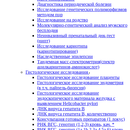
Диагностика периодической болезни
Исследование генетических полиморфизмов
методом пцр
Исследование на родство
Молекулярно-генетический анализ мужского
бесплодия
Неинвазивный пренатальный днк-тест
(нипт)
Исследование кариотипа
(кариотипирование)
Наследственные эпилепсии
Тандемная масс-спектрометрия(спектр
ацилкарнитинов,аминокислот)
Гистологические исследования
Гистологическое исследование плаценты
Гистологическое исследование эндометрия
(в т.ч. пайпель-биопсия)
Гистологическое исследование
эндоскопического материала желудка с
выявлением Helicobacter pylori
ДНК вируса гепатита B
ДНК вируса гепатита B, количественно
Консультация готовых препаратов (1 локус)
РНК ВГC, генотип (1,2,3) кровь, кач. *
РНК ВГC, генотип (1a,1b,2,3a,4,5a,6) кровь,