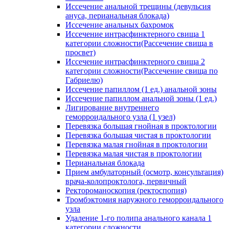
Иссечение анальной трещины (девульсия
ануса, перианальная блокада)
Иссечение анальных бахромок
Иссечение интрасфинктерного свища 1
категории сложности(Рассечение свища в
просвет)
Иссечение интрасфинктерного свища 2
категории сложности(Рассечение свища по
Габриелю)
Иссечение папиллом (1 ед.) анальной зоны
Иссечение папиллом анальной зоны (1 ед.)
Лигирование внутреннего
геморроидального узла (1 узел)
Перевязка большая гнойная в проктологии
Перевязка большая чистая в проктологии
Перевязка малая гнойная в проктологии
Перевязка малая чистая в проктологии
Перианальная блокада
Прием амбулаторный (осмотр, консультация)
врача-колопроктолога, первичный
Ректороманоскопия (ректоспопия)
Тромбэктомия наружного геморроидального
узла
Удаление 1-го полипа анального канала 1
категории сложности