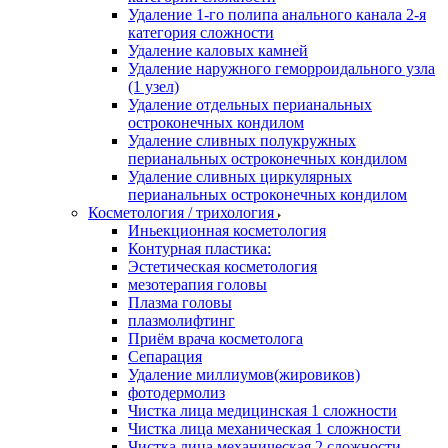
Удаление 1-го полипа анального канала 2-я
категория сложности
Удаление каловых камней
Удаление наружного геморроидального узла
(1 узел)
Удаление отдельных перианальных
остроконечных кондилом
Удаление сливных полукружных
перианальных остроконечных кондилом
Удаление сливных циркулярных
перианальных остроконечных кондилом
Косметология / трихология
Иньекционная косметология
Контурная пластика:
Эстетическая косметология
мезотерапия головы
Плазма головы
плазмолифтинг
Приём врача косметолога
Сепарация
Удаление миллиумов(жировиков)
фотодермолиз
Чистка лица медицинская 1 сложности
Чистка лица механическая 1 сложности
Чистка лица механическая 2 сложности