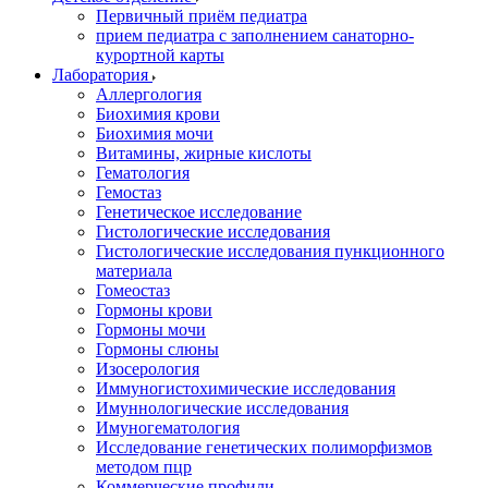
Первичный приём педиатра
прием педиатра с заполнением санаторно-
курортной карты
Лаборатория
Аллергология
Биохимия крови
Биохимия мочи
Витамины, жирные кислоты
Гематология
Гемостаз
Генетическое исследование
Гистологические исследования
Гистологические исследования пункционного
материала
Гомеостаз
Гормоны крови
Гормоны мочи
Гормоны слюны
Изосерология
Иммуногистохимические исследования
Имуннологические исследования
Имуногематология
Исследование генетических полиморфизмов
методом пцр
Коммерческие профили