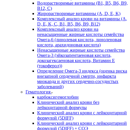
Водорастворимые витамины (B1, B5, B6, В9,
В12, С)
Жирорастворимые витамины (A, D, E, K)
Комплексный анализ крови на витамины (A,
D, E, K, C, B1, B5, B6, В9, B12)
Комплексный анализ крови на
ненасыщенные жирные кислоты семейства
Омега-6 (линолевая кислота, линоленовая
кислота, арахидоновая кислота)
Ненасыщенные жирные кислоты семейства
Омега-3 (эйкозапентаеновая кислота,
докозагексаеновая кислота, Витамин E
(токоферол))
Определение Омега-3 индекса (оценка риска
внезапной сердечной смерти, инфаркта
миокарда и других сердечно-сосудистых
заболеваний)
Гематология
карбоксигемоглобин
Клинический анализ крови без
лейкоцитарной формулы
Клинический анализ крови с лейкоцитарной
формулой (5DIFF)
Клинический анализ крови с лейкоцитарной
формулой (5DIFF) + СОЭ