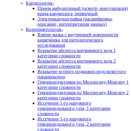
Кардиология
Прием амбулаторный (осмотр, консультация)
врача-кардиолога, первичный
Электрокардиография (расшифровка,
описание, интерпретация данных)
Колопроктология
Взятие мазка с внутренней поверхности
кишечника для цитологического
исследования
Вскрытие абсцесса копчикового хода 1
категории сложности
Вскрытие абсцесса копчикового хода 2
категории сложности
Вскрытие острого подкожно-подслизистого
парапроктита
Геморроидэктомия по Миллигану-Моргану 1
категории сложности
Геморроидэктомия по Миллигану-Моргану 2
категории сложности
Иссечение 1-го наружного
геморроидального узла, 1 категории
сложности
Иссечение 1-го наружного
геморроидального узла, 2 категории
сложности