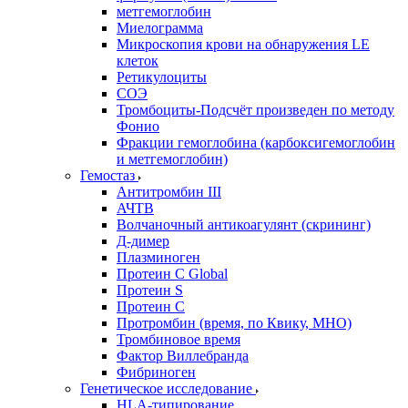
метгемоглобин
Миелограмма
Микроскопия крови на обнаружения LE
клеток
Ретикулоциты
СОЭ
Тромбоциты-Подсчёт произведен по методу
Фонио
Фракции гемоглобина (карбоксигемоглобин
и метгемоглобин)
Гемостаз
Антитромбин III
АЧТВ
Волчаночный антикоагулянт (скрининг)
Д-димер
Плазминоген
Протеин C Global
Протеин S
Протеин С
Протромбин (время, по Квику, МНО)
Тромбиновое время
Фактор Виллебранда
Фибриноген
Генетическое исследование
HLA-типирование