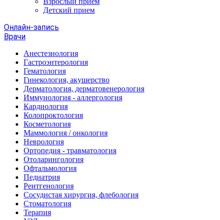
Взрослый прием
Детский прием
Онлайн-запись
Врачи
Анестезиология
Гастроэнтерология
Гематология
Гинекология, акушерство
Дерматология, дерматовенерология
Иммунология - аллергология
Кардиология
Колопроктология
Косметология
Маммология / онкология
Неврология
Ортопедия - травматология
Отоларингология
Офтальмология
Педиатрия
Рентгенология
Сосудистая хирургия, флебология
Стоматология
Терапия