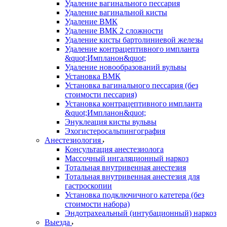
Удаление вагинального пессария
Удаление вагинальной кисты
Удаление ВМК
Удаление ВМК 2 сложности
Удаление кисты бартолиниевой железы
Удаление контрацептивного импланта
&quot;Импланон&quot;
Удаление новообразований вульвы
Установка ВМК
Установка вагинального пессария (без
стоимости пессария)
Установка контрацептивного импланта
&quot;Импланон&quot;
Энуклеация кисты вульвы
Эхогистеросальпингография
Анестезиология
Консультация анестезиолога
Массочный ингаляционный наркоз
Тотальная внутривенная анестезия
Тотальная внутривенная анестезия для
гастроскопии
Установка подключичного катетера (без
стоимости набора)
Эндотрахеальный (интубационный) наркоз
Выезда