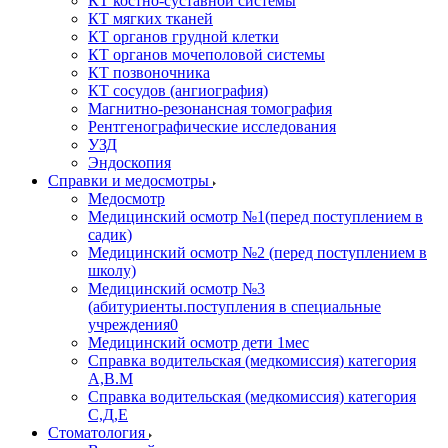
КТ костно-суставной системы
КТ мягких тканей
КТ органов грудной клетки
КТ органов мочеполовой системы
КТ позвоночника
КТ сосудов (ангиография)
Магнитно-резонансная томография
Рентгенографические исследования
УЗД
Эндоскопия
Справки и медосмотры
Медосмотр
Медицинский осмотр №1(перед поступлением в
садик)
Медицинский осмотр №2 (перед поступлением в
школу)
Медицинский осмотр №3
(абитуриенты.поступления в специальные
учреждения0
Медицинский осмотр дети 1мес
Справка водительская (медкомиссия) категория
А,В.М
Справка водительская (медкомиссия) категория
С,Д,Е
Стоматология