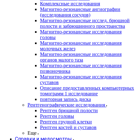
Комплексные исследования
Магнитно-резонансные ангиографии
(исследования сосудов)
Магнитно-резонансные исслед. брюшной
полости и забрюшинного пространства
Магнитно-резонансные исследования
головы
Магнитно-резонансные исследования
молочных желез
Магнитно-резонансные исследования
органов малого таза
Магнитно-резонансные исследования
позвоночника
Магнитно-резонансные исследования
суставов
Описание предоставленных компьютерных
томограмм 1 исследование
повторная запись диска
Рентгенографические исследования
Рентген брюшной полости
Рентген головы
Рентген грудной клетки
Рентген костей и суставов
Еще
Справки и медосмотры