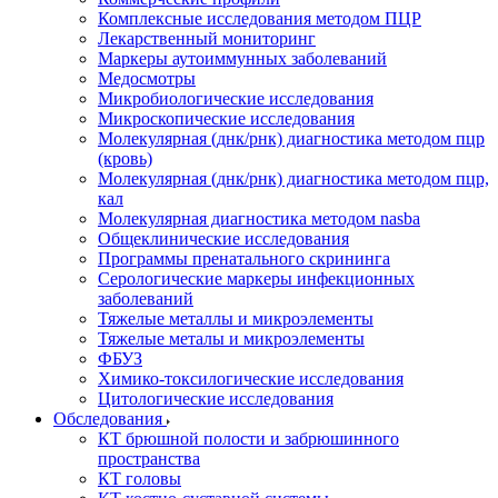
Комплексные исследования методом ПЦР
Лекарственный мониторинг
Маркеры аутоиммунных заболеваний
Медосмотры
Микробиологические исследования
Микроскопические исследования
Молекулярная (днк/рнк) диагностика методом пцр
(кровь)
Молекулярная (днк/рнк) диагностика методом пцр,
кал
Молекулярная диагностика методом nasba
Общеклинические исследования
Программы пренатального скрининга
Серологические маркеры инфекционных
заболеваний
Тяжелые металлы и микроэлементы
Тяжелые металы и микроэлементы
ФБУЗ
Химико-токсилогические исследования
Цитологические исследования
Обследования
КТ брюшной полости и забрюшинного
пространства
КТ головы