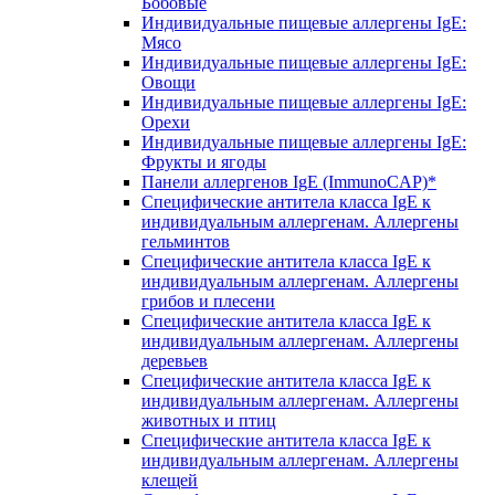
Бобовые
Индивидуальные пищевые аллергены IgE:
Мясо
Индивидуальные пищевые аллергены IgE:
Овощи
Индивидуальные пищевые аллергены IgE:
Орехи
Индивидуальные пищевые аллергены IgE:
Фрукты и ягоды
Панели аллергенов IgE (ImmunoCAP)*
Специфические антитела класса IgE к
индивидуальным аллергенам. Аллергены
гельминтов
Специфические антитела класса IgE к
индивидуальным аллергенам. Аллергены
грибов и плесени
Специфические антитела класса IgE к
индивидуальным аллергенам. Аллергены
деревьев
Специфические антитела класса IgE к
индивидуальным аллергенам. Аллергены
животных и птиц
Специфические антитела класса IgE к
индивидуальным аллергенам. Аллергены
клещей