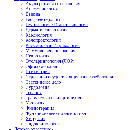
Акушерство и гинекология
Анестезиология
Выезда
Гастроэнтерология
Гематология / Гемостазиология
Дерматовенерология
Кардиология
Колопроктология
Косметология / трихология
Маммология / онкология
Неврология
Отоларингология (ЛОР)
Офтальмология
Психиатрия
Сердечно-сосудистая хирургия, флебология
Сестринское дело
Сурдология
Терапия
Травматология и ортопедия
Урология
Физиотерапия
Функциональная диагностика
Хирургия
Эндокринология
Детское отделение