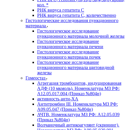
кол. *
РНК вируса гепатита C
РНК вируса гепатита C, количественно
Гистологические исследования пункционного
материала
Гистологическое исследование
пункционного материала молочной железы
Гистологическое исследование
пункционного материала печени
Гистологическое исследование
пункционного материала почек
Гистологическое исследование
пункционного материала щитовидной
железы
Гомеостаз
Агрегация тромбоцитов, индуцированная
АДФ (10 мкмоль). Номенклатура МЗ РФ:
A12.05.017.004 (Приказ №804н)
активность анти-ХА
Антитромбин III. Номенклатура МЗ РФ:
A09.05.047 (Приказ №804н)
АЧТВ. Номенклатура МЗ РФ: A12.05.039
(Приказ №804н)
Волчаночный антикоагулянт (скрининг).