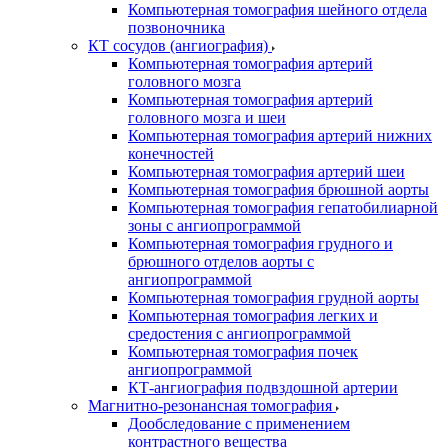
Компьютерная томография шейного отдела
позвоночника
КТ сосудов (ангиография)
Компьютерная томография артерий
головного мозга
Компьютерная томография артерий
головного мозга и шеи
Компьютерная томография артерий нижних
конечностей
Компьютерная томография артерий шеи
Компьютерная томография брюшной аорты
Компьютерная томография гепатобилиарной
зоны с ангиопрограммой
Компьютерная томография грудного и
брюшного отделов аорты с
ангиопрограммой
Компьютерная томография грудной аорты
Компьютерная томография легких и
средостения с ангиопрограммой
Компьютерная томография почек
ангиопрограммой
КТ-ангиография подвздошной артерии
Магнитно-резонансная томография
Дообследование с применением
контрастного вещества