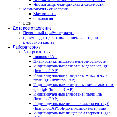
Чистка лица медицинская 2 сложности
Маммология / онкология
Маммология
Онкология
Еще
Детское отделение
Первичный приём педиатра
прием педиатра с заполнением санаторно-
курортной карты
Лаборатория
Аллергология
Immuno CAP
Диагностика пищевой непереносимости
Индивидуальные аллергены деревьев IgE
(ImmunoCAP)
Индивидуальные аллергены животных и
птиц IgE (ImmunoCAP)
Индивидуальные аллергены насекомых и их
ядовIgE (ImmunoCAP)
Индивидуальные аллергены пыли IgE
(ImmunoCAP)
Индивидуальные пищевые аллергены IgE
(ImmunoCAP): Яйцо и компоненты яйца
Индивидуальные пищевые аллергены IgE: