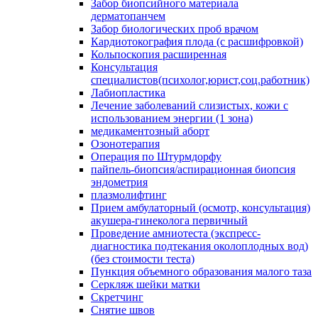
Забор биопсийного материала
дерматопанчем
Забор биологических проб врачом
Кардиотокография плода (с расшифровкой)
Кольпоскопия расширенная
Консультация
специалистов(психолог,юрист,соц.работник)
Лабиопластика
Лечение заболеваний слизистых, кожи с
использованием энергии (1 зона)
медикаментозный аборт
Озонотерапия
Операция по Штурмдорфу
пайпель-биопсия/аспирационная биопсия
эндометрия
плазмолифтинг
Прием амбулаторный (осмотр, консультация)
акушера-гинеколога первичный
Проведение амниотеста (экспресс-
диагностика подтекания околоплодных вод)
(без стоимости теста)
Пункция объемного образования малого таза
Серкляж шейки матки
Скретчинг
Снятие швов