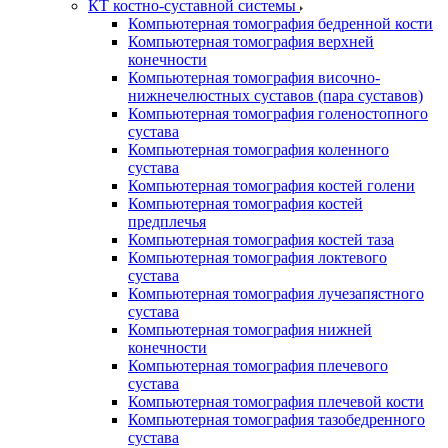
КТ костно-суставной системы
Компьютерная томография бедренной кости
Компьютерная томография верхней
конечности
Компьютерная томография височно-
нижнечелюстных суставов (пара суставов)
Компьютерная томография голеностопного
сустава
Компьютерная томография коленного
сустава
Компьютерная томография костей голени
Компьютерная томография костей
предплечья
Компьютерная томография костей таза
Компьютерная томография локтевого
сустава
Компьютерная томография лучезапястного
сустава
Компьютерная томография нижней
конечности
Компьютерная томография плечевого
сустава
Компьютерная томография плечевой кости
Компьютерная томография тазобедренного
сустава