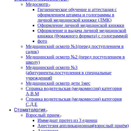
Медосмотр
Гигиеническое обучение и аттестация с
оформлением штампа и голограммы в
личной медицинской книжке (ЛМК)
Оформление личной медицинской книжки
Оформление и выдача личной медицинской
книжки (бумажного формата) с голограммой
фото
Медицинский осмотр №1(перед поступлением в
садик)
Медицинский осмотр №2 (перед поступлением в
школу)
Медицинский осмотр №3
(абитуриенты.поступления в специальные
учреждения0
Медицинский осмотр дети 1мес
Справка водительская (медкомиссия) категория
А,В.М
Справка водительская (медкомиссия) категория
С,Д,Е
Стоматология
Взрослый прием
Иммедиат протез из 3 единиц
Анестезия аппликационная(взрослый приём)
Анестезия