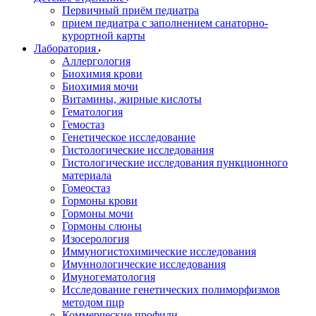
Первичный приём педиатра
прием педиатра с заполнением санаторно-
курортной карты
Лаборатория
Аллергология
Биохимия крови
Биохимия мочи
Витамины, жирные кислоты
Гематология
Гемостаз
Генетическое исследование
Гистологические исследования
Гистологические исследования пункционного
материала
Гомеостаз
Гормоны крови
Гормоны мочи
Гормоны слюны
Изосерология
Иммуногистохимические исследования
Имуннологические исследования
Имуногематология
Исследование генетических полиморфизмов
методом пцр
Коммерческие профили