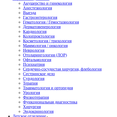
Акушерство и гинекология
Анестезиология
Выезда
Гастроэнтерология
Гематология / Гемостазиология
Дерматовенерология
Кардиология
Колопроктология
Косметология / трихология
Маммология / онкология
Неврология
Отоларингология (ЛОР)
Офтальмология
Психиатрия
Сердечно-сосудистая хирургия, флебология
Сестринское дело
Сурдология
Терапия
Травматология и ортопедия
Урология
Физиотерапия
Функциональная диагностика
Хирургия
Эндокринология
Детское отделение