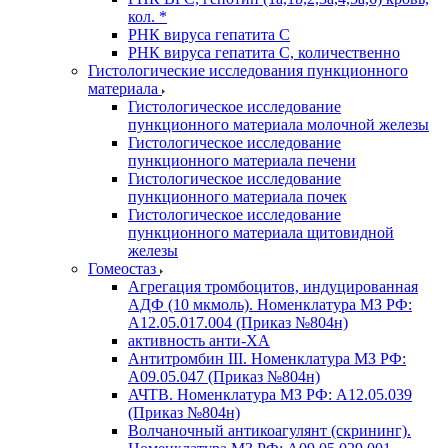
кол. *
РНК вируса гепатита C
РНК вируса гепатита C, количественно
Гистологические исследования пункционного
материала
Гистологическое исследование
пункционного материала молочной железы
Гистологическое исследование
пункционного материала печени
Гистологическое исследование
пункционного материала почек
Гистологическое исследование
пункционного материала щитовидной
железы
Гомеостаз
Агрегация тромбоцитов, индуцированная
АДФ (10 мкмоль). Номенклатура МЗ РФ:
A12.05.017.004 (Приказ №804н)
активность анти-ХА
Антитромбин III. Номенклатура МЗ РФ:
A09.05.047 (Приказ №804н)
АЧТВ. Номенклатура МЗ РФ: A12.05.039
(Приказ №804н)
Волчаночный антикоагулянт (скрининг).