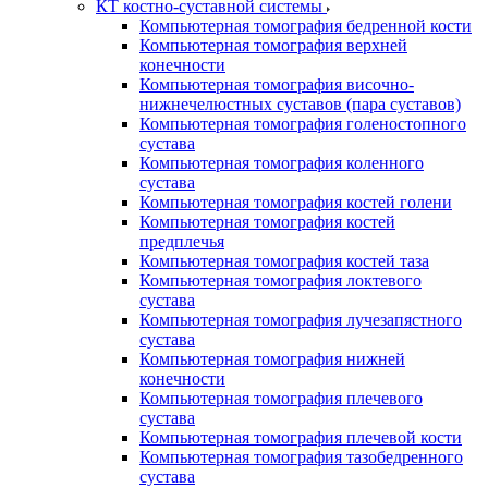
КТ костно-суставной системы
Компьютерная томография бедренной кости
Компьютерная томография верхней
конечности
Компьютерная томография височно-
нижнечелюстных суставов (пара суставов)
Компьютерная томография голеностопного
сустава
Компьютерная томография коленного
сустава
Компьютерная томография костей голени
Компьютерная томография костей
предплечья
Компьютерная томография костей таза
Компьютерная томография локтевого
сустава
Компьютерная томография лучезапястного
сустава
Компьютерная томография нижней
конечности
Компьютерная томография плечевого
сустава
Компьютерная томография плечевой кости
Компьютерная томография тазобедренного
сустава