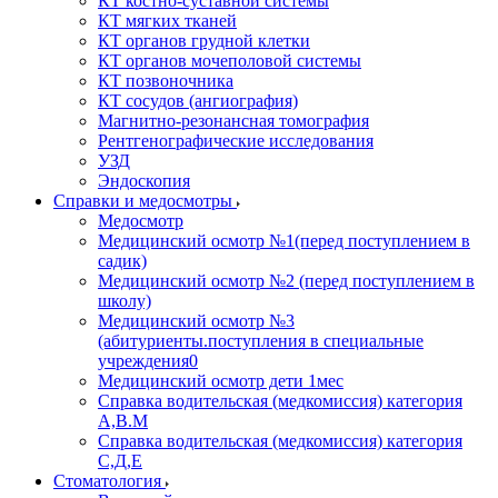
КТ костно-суставной системы
КТ мягких тканей
КТ органов грудной клетки
КТ органов мочеполовой системы
КТ позвоночника
КТ сосудов (ангиография)
Магнитно-резонансная томография
Рентгенографические исследования
УЗД
Эндоскопия
Справки и медосмотры
Медосмотр
Медицинский осмотр №1(перед поступлением в
садик)
Медицинский осмотр №2 (перед поступлением в
школу)
Медицинский осмотр №3
(абитуриенты.поступления в специальные
учреждения0
Медицинский осмотр дети 1мес
Справка водительская (медкомиссия) категория
А,В.М
Справка водительская (медкомиссия) категория
С,Д,Е
Стоматология