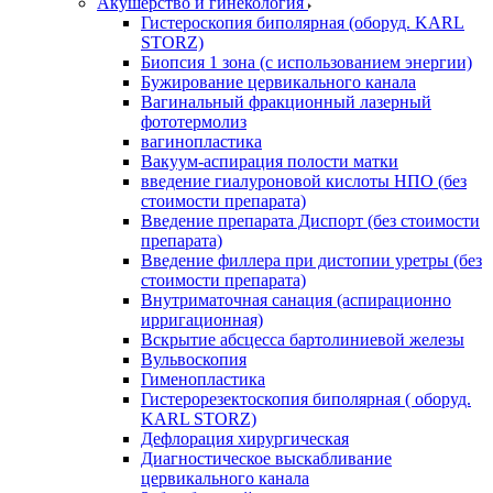
Акушерство и гинекология
Гистероскопия биполярная (оборуд. KARL
STORZ)
Биопсия 1 зона (с использованием энергии)
Бужирование цервикального канала
Вагинальный фракционный лазерный
фототермолиз
вагинопластика
Вакуум-аспирация полости матки
введение гиалуроновой кислоты НПО (без
стоимости препарата)
Введение препарата Диспорт (без стоимости
препарата)
Введение филлера при дистопии уретры (без
стоимости препарата)
Внутриматочная санация (аспирационно
ирригационная)
Вскрытие абсцесса бартолиниевой железы
Вульвоскопия
Гименопластика
Гистерорезектоскопия биполярная ( оборуд.
KARL STORZ)
Дефлорация хирургическая
Диагностическое выскабливание
цервикального канала