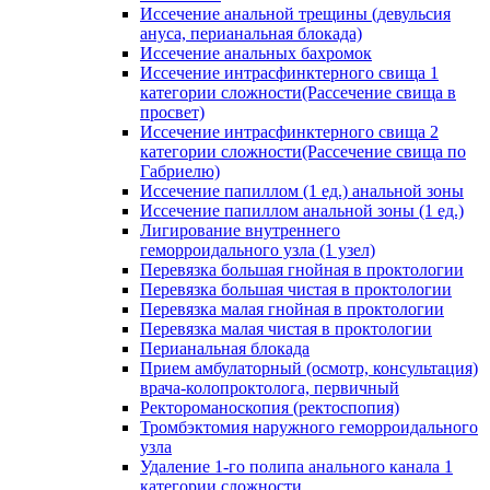
Иссечение анальной трещины (девульсия
ануса, перианальная блокада)
Иссечение анальных бахромок
Иссечение интрасфинктерного свища 1
категории сложности(Рассечение свища в
просвет)
Иссечение интрасфинктерного свища 2
категории сложности(Рассечение свища по
Габриелю)
Иссечение папиллом (1 ед.) анальной зоны
Иссечение папиллом анальной зоны (1 ед.)
Лигирование внутреннего
геморроидального узла (1 узел)
Перевязка большая гнойная в проктологии
Перевязка большая чистая в проктологии
Перевязка малая гнойная в проктологии
Перевязка малая чистая в проктологии
Перианальная блокада
Прием амбулаторный (осмотр, консультация)
врача-колопроктолога, первичный
Ректороманоскопия (ректоспопия)
Тромбэктомия наружного геморроидального
узла
Удаление 1-го полипа анального канала 1
категории сложности