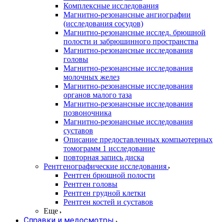
Комплексные исследования
Магнитно-резонансные ангиографии
(исследования сосудов)
Магнитно-резонансные исслед. брюшной
полости и забрюшинного пространства
Магнитно-резонансные исследования
головы
Магнитно-резонансные исследования
молочных желез
Магнитно-резонансные исследования
органов малого таза
Магнитно-резонансные исследования
позвоночника
Магнитно-резонансные исследования
суставов
Описание предоставленных компьютерных
томограмм 1 исследование
повторная запись диска
Рентгенографические исследования
Рентген брюшной полости
Рентген головы
Рентген грудной клетки
Рентген костей и суставов
Еще
Справки и медосмотры