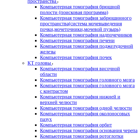
пространства
Компьютерная томография брюшной
полости (поисковая программа)
Компьютерная томография забрюшинного
пространства(система мочевыведения
почки,мочеточники,мочевой пузырь)
Компьютерная томография надпочечников
Компьютерная томография печени
Компьютерная томография поджелудочной
железы
Компьютерная томография почек
КТ головы
Компьютерная томография височной
области
Компьютерная томография головного мозга
Компьютерная томография головного мозга
с контрастом
Компьютерная томография нижней и
верхней челюсти
Компьютерная томография одной челюсти
Компьютерная томография околоносовых
пазух
Компьютерная томография орбит
Компьютерная томография основания черепа
Компьютерная томография ротоглотки