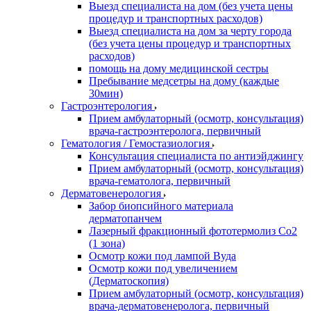
Выезд специалиста на дом (без учета цены
процедур и транспортных расходов)
Выезд специалиста на дом за черту города
(без учета цены процедур и транспортных
расходов)
помощь на дому медицинской сестры
Пребывание медсетры на дому (каждые
30мин)
Гастроэнтерология
Прием амбулаторный (осмотр, консультация)
врача-гастроэнтеролога, первичный
Гематология / Гемостазиология
Консультация специалиста по антиэйджингу
Прием амбулаторный (осмотр, консультация)
врача-гематолога, первичный
Дерматовенерология
Забор биопсийного материала
дерматопанчем
Лазерный фракционный фототермолиз Со2
(1 зона)
Осмотр кожи под лампой Вуда
Осмотр кожи под увеличением
(Дерматоскопия)
Прием амбулаторный (осмотр, консультация)
врача-дерматовенеролога, первичный