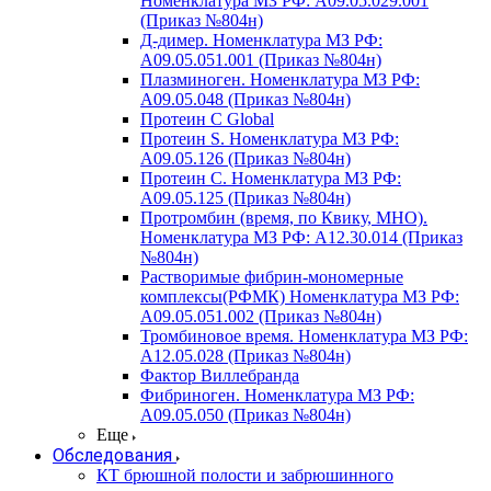
Номенклатура МЗ РФ: A09.05.029.001
(Приказ №804н)
Д-димер. Номенклатура МЗ РФ:
A09.05.051.001 (Приказ №804н)
Плазминоген. Номенклатура МЗ РФ:
A09.05.048 (Приказ №804н)
Протеин C Global
Протеин S. Номенклатура МЗ РФ:
A09.05.126 (Приказ №804н)
Протеин С. Номенклатура МЗ РФ:
A09.05.125 (Приказ №804н)
Протромбин (время, по Квику, МНО).
Номенклатура МЗ РФ: A12.30.014 (Приказ
№804н)
Растворимые фибрин-мономерные
комплексы(РФМК) Номенклатура МЗ РФ:
A09.05.051.002 (Приказ №804н)
Тромбиновое время. Номенклатура МЗ РФ:
A12.05.028 (Приказ №804н)
Фактор Виллебранда
Фибриноген. Номенклатура МЗ РФ:
A09.05.050 (Приказ №804н)
Еще
Обследования
КТ брюшной полости и забрюшинного