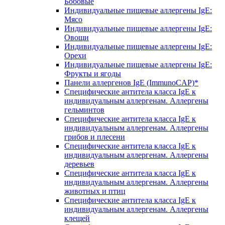
Бобовые
Индивидуальные пищевые аллергены IgE:
Мясо
Индивидуальные пищевые аллергены IgE:
Овощи
Индивидуальные пищевые аллергены IgE:
Орехи
Индивидуальные пищевые аллергены IgE:
Фрукты и ягоды
Панели аллергенов IgE (ImmunoCAP)*
Специфические антитела класса IgE к
индивидуальным аллергенам. Аллергены
гельминтов
Специфические антитела класса IgE к
индивидуальным аллергенам. Аллергены
грибов и плесени
Специфические антитела класса IgE к
индивидуальным аллергенам. Аллергены
деревьев
Специфические антитела класса IgE к
индивидуальным аллергенам. Аллергены
животных и птиц
Специфические антитела класса IgE к
индивидуальным аллергенам. Аллергены
клещей