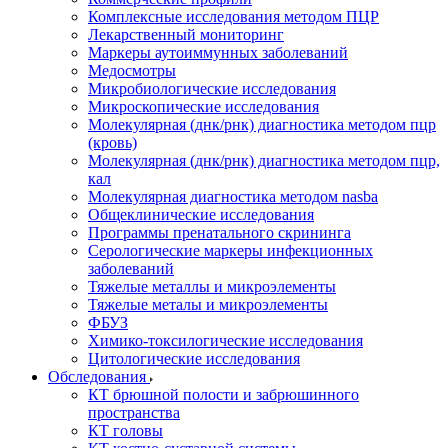
Комплексные исследования методом ПЦР
Лекарственный мониторинг
Маркеры аутоиммунных заболеваний
Медосмотры
Микробиологические исследования
Микроскопические исследования
Молекулярная (днк/рнк) диагностика методом пцр
(кровь)
Молекулярная (днк/рнк) диагностика методом пцр,
кал
Молекулярная диагностика методом nasba
Общеклинические исследования
Программы пренатального скрининга
Серологические маркеры инфекционных
заболеваний
Тяжелые металлы и микроэлементы
Тяжелые металы и микроэлементы
ФБУЗ
Химико-токсилогические исследования
Цитологические исследования
Обследования
КТ брюшной полости и забрюшинного
пространства
КТ головы