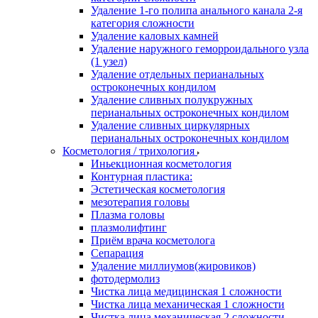
Удаление 1-го полипа анального канала 2-я
категория сложности
Удаление каловых камней
Удаление наружного геморроидального узла
(1 узел)
Удаление отдельных перианальных
остроконечных кондилом
Удаление сливных полукружных
перианальных остроконечных кондилом
Удаление сливных циркулярных
перианальных остроконечных кондилом
Косметология / трихология
Иньекционная косметология
Контурная пластика:
Эстетическая косметология
мезотерапия головы
Плазма головы
плазмолифтинг
Приём врача косметолога
Сепарация
Удаление миллиумов(жировиков)
фотодермолиз
Чистка лица медицинская 1 сложности
Чистка лица механическая 1 сложности
Чистка лица механическая 2 сложности