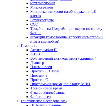
метгемоглобин
Миелограмма
Микроскопия крови на обнаружения LE
клеток
Ретикулоциты
СОЭ
Тромбоциты-Подсчёт произведен по методу
Фонио
Фракции гемоглобина (карбоксигемоглобин
и метгемоглобин)
Гемостаз
Антитромбин III
АЧТВ
Волчаночный антикоагулянт (скрининг)
Д-димер
Плазминоген
Протеин C Global
Протеин S
Протеин С
Протромбин (время, по Квику, МНО)
Тромбиновое время
Фактор Виллебранда
Фибриноген
Генетическое исследование
HLA-типирование