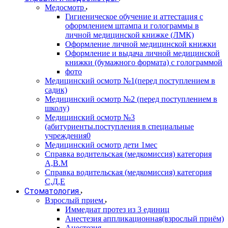
Медосмотр
Гигиеническое обучение и аттестация с
оформлением штампа и голограммы в
личной медицинской книжке (ЛМК)
Оформление личной медицинской книжки
Оформление и выдача личной медицинской
книжки (бумажного формата) с голограммой
фото
Медицинский осмотр №1(перед поступлением в
садик)
Медицинский осмотр №2 (перед поступлением в
школу)
Медицинский осмотр №3
(абитуриенты.поступления в специальные
учреждения0
Медицинский осмотр дети 1мес
Справка водительская (медкомиссия) категория
А,В.М
Справка водительская (медкомиссия) категория
С,Д,Е
Стоматология
Взрослый прием
Иммедиат протез из 3 единиц
Анестезия аппликационная(взрослый приём)
Анестезия