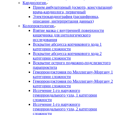
Кардиология
Прием амбулаторный (осмотр, консультация)
врача-кардиолога, первичный
Электрокардиография (расшифровка,
описание, интерпретация данных)
Колопроктология
Взятие мазка с внутренней поверхности
кишечника для цитологического
исследования
Вскрытие абсцесса копчикового хода 1
категории сложности
Вскрытие абсцесса копчикового хода 2
категории сложности
Вскрытие острого подкожно-подслизистого
парапроктита
Геморроидэктомия по Миллигану-Моргану 1
категории сложности
Геморроидэктомия по Миллигану-Моргану 2
категории сложности
Иссечение 1-го наружного
геморроидального узла, 1 категории
сложности
Иссечение 1-го наружного
геморроидального узла, 2 категории
сложности