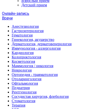
Взрослый прием
Детский прием
Онлайн-запись
Врачи
Анестезиология
Гастроэнтерология
Гематология
Гинекология, акушерство
Дерматология, дерматовенерология
Иммунология - аллергология
Кардиология
Колопроктология
Косметология
Маммология / онкология
Неврология
Ортопедия - травматология
Отоларингология
Офтальмология
Педиатрия
Рентгенология
Сосудистая хирургия, флебология
Стоматология
Терапия