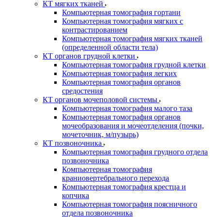
КТ мягких тканей
Компьютерная томография гортани
Компьютерная томография мягких с
контрастированием
Компьютерная томография мягких тканей
(определенной области тела)
КТ органов грудной клетки
Компьютерная томография грудной клетки
Компьютерная томография легких
Компьютерная томография органов
средостения
КТ органов мочеполовой системы
Компьютерная томография малого таза
Компьютерная томография органов
мочеобразования и мочеотделения (почки,
мочеточник, м/пузырь)
КТ позвоночника
Компьютерная томография грудного отдела
позвоночника
Компьютерная томография
краниовертебрального перехода
Компьютерная томография крестца и
копчика
Компьютерная томография поясничного
отдела позвоночника