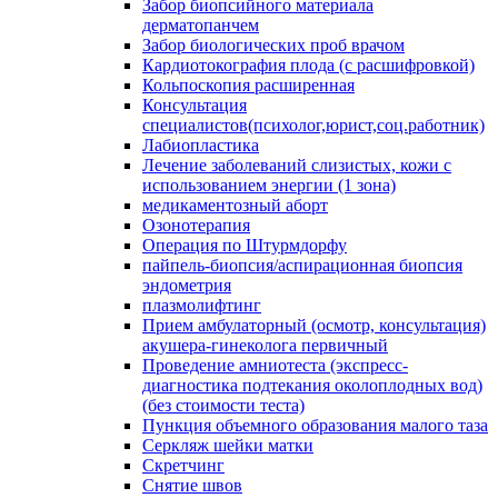
Забор биопсийного материала
дерматопанчем
Забор биологических проб врачом
Кардиотокография плода (с расшифровкой)
Кольпоскопия расширенная
Консультация
специалистов(психолог,юрист,соц.работник)
Лабиопластика
Лечение заболеваний слизистых, кожи с
использованием энергии (1 зона)
медикаментозный аборт
Озонотерапия
Операция по Штурмдорфу
пайпель-биопсия/аспирационная биопсия
эндометрия
плазмолифтинг
Прием амбулаторный (осмотр, консультация)
акушера-гинеколога первичный
Проведение амниотеста (экспресс-
диагностика подтекания околоплодных вод)
(без стоимости теста)
Пункция объемного образования малого таза
Серкляж шейки матки
Скретчинг
Снятие швов