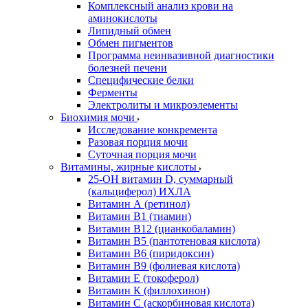
Комплексный анализ крови на
аминокислоты
Липидный обмен
Обмен пигментов
Программа неинвазивной диагностики
болезней печени
Специфические белки
Ферменты
Электролиты и микроэлементы
Биохимия мочи
Исследование конкремента
Разовая порция мочи
Суточная порция мочи
Витамины, жирные кислоты
25-OH витамин D, суммарный
(кальциферол) ИХЛА
Витамин А (ретинол)
Витамин В1 (тиамин)
Витамин В12 (цианкобаламин)
Витамин В5 (пантотеновая кислота)
Витамин В6 (пиридоксин)
Витамин В9 (фолиевая кислота)
Витамин Е (токоферол)
Витамин К (филлохинон)
Витамин С (аскорбиновая кислота)