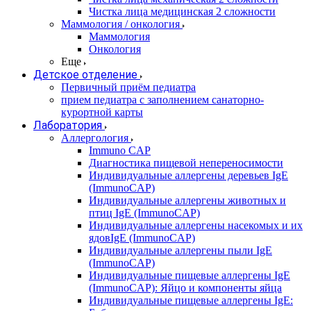
Чистка лица медицинская 2 сложности
Маммология / онкология
Маммология
Онкология
Еще
Детское отделение
Первичный приём педиатра
прием педиатра с заполнением санаторно-
курортной карты
Лаборатория
Аллергология
Immuno CAP
Диагностика пищевой непереносимости
Индивидуальные аллергены деревьев IgE
(ImmunoCAP)
Индивидуальные аллергены животных и
птиц IgE (ImmunoCAP)
Индивидуальные аллергены насекомых и их
ядовIgE (ImmunoCAP)
Индивидуальные аллергены пыли IgE
(ImmunoCAP)
Индивидуальные пищевые аллергены IgE
(ImmunoCAP): Яйцо и компоненты яйца
Индивидуальные пищевые аллергены IgE: