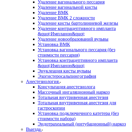
Удаление вагинального пессария
Удаление вагинальной кисты
Удаление ВМК
Удаление ВМК 2 сложности
Удаление кисты бартолиниевой железы
Удаление контрацептивного импланта
&quot;Импланон&quot;
Удаление новообразований вульвы
Установка ВМК
Установка вагинального пессария (без
стоимости пессария)
Установка контрацептивного импланта
&quot;Импланон&quot;
Энуклеация кисты вульвы
Эхогистеросальпингография
Анестезиология
Консультация анестезиолога
Массочный ингаляционный наркоз
Тотальная внутривенная анестезия
Тотальная внутривенная анестезия для
гастроскопии
Установка подключичного катетера (без
стоимости набора)
Эндотрахеальный (интубационный) наркоз
Выезда