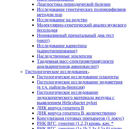
Диагностика периодической болезни
Исследование генетических полиморфизмов
методом пцр
Исследование на родство
Молекулярно-генетический анализ мужского
бесплодия
Неинвазивный пренатальный днк-тест
(нипт)
Исследование кариотипа
(кариотипирование)
Наследственные эпилепсии
Тандемная масс-спектрометрия(спектр
ацилкарнитинов,аминокислот)
Гистологические исследования
Гистологическое исследование плаценты
Гистологическое исследование эндометрия
(в т.ч. пайпель-биопсия)
Гистологическое исследование
эндоскопического материала желудка с
выявлением Helicobacter pylori
ДНК вируса гепатита B
ДНК вируса гепатита B, количественно
Консультация готовых препаратов (1 локус)
РНК ВГC, генотип (1,2,3) кровь, кач. *
РНК ВГC, генотип (1a,1b,2,3a,4,5a,6) кровь,