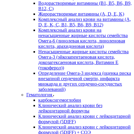
Водорастворимые витамины (B1, B5, B6, В9,
В12, С)
Жирорастворимые витамины (A, D, E, K)
Комплексный анализ крови на витамины (A,
D, E, K, C, B1, B5, B6, В9, B12)
Комплексный анализ крови на
ненасыщенные жирные кислоты семейства
Омега-6 (линолевая кислота, линоленовая
кислота, арахидоновая кислота)
Ненасыщенные жирные кислоты семейства
Омега-3 (эйкозапентаеновая кислота,
докозагексаеновая кислота, Витамин E
(токоферол))
Определение Омега-3 индекса (оценка риска
внезапной сердечной смерти, инфаркта
миокарда и других сердечно-сосудистых
заболеваний)
Гематология
карбоксигемоглобин
Клинический анализ крови без
лейкоцитарной формулы
Клинический анализ крови с лейкоцитарной
формулой (5DIFF)
Клинический анализ крови с лейкоцитарной
формулой (5DIFF) + СОЭ