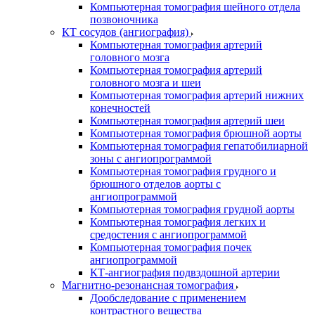
Компьютерная томография шейного отдела
позвоночника
КТ сосудов (ангиография)
Компьютерная томография артерий
головного мозга
Компьютерная томография артерий
головного мозга и шеи
Компьютерная томография артерий нижних
конечностей
Компьютерная томография артерий шеи
Компьютерная томография брюшной аорты
Компьютерная томография гепатобилиарной
зоны с ангиопрограммой
Компьютерная томография грудного и
брюшного отделов аорты с
ангиопрограммой
Компьютерная томография грудной аорты
Компьютерная томография легких и
средостения с ангиопрограммой
Компьютерная томография почек
ангиопрограммой
КТ-ангиография подвздошной артерии
Магнитно-резонансная томография
Дообследование с применением
контрастного вещества