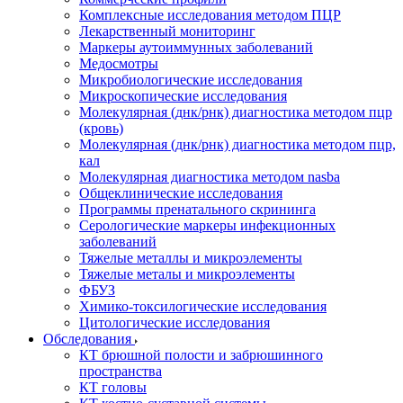
Комплексные исследования методом ПЦР
Лекарственный мониторинг
Маркеры аутоиммунных заболеваний
Медосмотры
Микробиологические исследования
Микроскопические исследования
Молекулярная (днк/рнк) диагностика методом пцр
(кровь)
Молекулярная (днк/рнк) диагностика методом пцр,
кал
Молекулярная диагностика методом nasba
Общеклинические исследования
Программы пренатального скрининга
Серологические маркеры инфекционных
заболеваний
Тяжелые металлы и микроэлементы
Тяжелые металы и микроэлементы
ФБУЗ
Химико-токсилогические исследования
Цитологические исследования
Обследования
КТ брюшной полости и забрюшинного
пространства
КТ головы