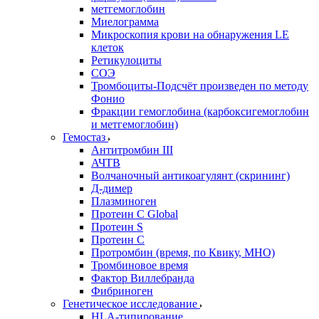
метгемоглобин
Миелограмма
Микроскопия крови на обнаружения LE
клеток
Ретикулоциты
СОЭ
Тромбоциты-Подсчёт произведен по методу
Фонио
Фракции гемоглобина (карбоксигемоглобин
и метгемоглобин)
Гемостаз
Антитромбин III
АЧТВ
Волчаночный антикоагулянт (скрининг)
Д-димер
Плазминоген
Протеин C Global
Протеин S
Протеин С
Протромбин (время, по Квику, МНО)
Тромбиновое время
Фактор Виллебранда
Фибриноген
Генетическое исследование
HLA-типирование