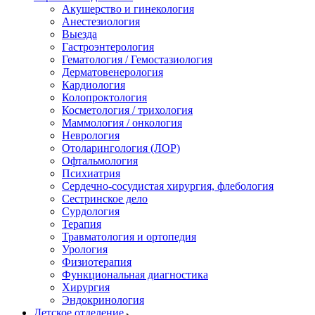
Акушерство и гинекология
Анестезиология
Выезда
Гастроэнтерология
Гематология / Гемостазиология
Дерматовенерология
Кардиология
Колопроктология
Косметология / трихология
Маммология / онкология
Неврология
Отоларингология (ЛОР)
Офтальмология
Психиатрия
Сердечно-сосудистая хирургия, флебология
Сестринское дело
Сурдология
Терапия
Травматология и ортопедия
Урология
Физиотерапия
Функциональная диагностика
Хирургия
Эндокринология
Детское отделение