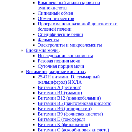
Комплексный анализ крови на
аминокислоты
Липидный обмен
Обмен пигментов
Программа неинвазивной диагностики
болезней печени
Специфические белки
Ферменты
Электролиты и микроэлементы
Биохимия мочи
Исследование конкремента
Разовая порция мочи
Суточная порция мочи
Витамины, жирные кислоты
25-OH витамин D, суммарный
(кальциферол) ИХЛА
Витамин А (ретинол)
Витамин В1 (тиамин)
Витамин В12 (цианкобаламин)
Витамин В5 (пантотеновая кислота)
Витамин В6 (пиридоксин)
Витамин В9 (фолиевая кислота)
Витамин Е (токоферол)
Витамин К (филлохинон)
Витамин С (аскорбиновая кислота)