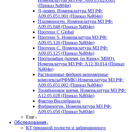
Номенклатура МЗ РФ: A09.05.029.001
(Приказ №804н)
Д-димер. Номенклатура МЗ РФ:
A09.05.051.001 (Приказ №804н)
Плазминоген. Номенклатура МЗ РФ:
A09.05.048 (Приказ №804н)
Протеин C Global
Протеин S. Номенклатура МЗ РФ:
A09.05.126 (Приказ №804н)
Протеин С. Номенклатура МЗ РФ:
A09.05.125 (Приказ №804н)
Протромбин (время, по Квику, МНО).
Номенклатура МЗ РФ: A12.30.014 (Приказ
№804н)
Растворимые фибрин-мономерные
комплексы(РФМК) Номенклатура МЗ РФ:
A09.05.051.002 (Приказ №804н)
Тромбиновое время. Номенклатура МЗ РФ:
A12.05.028 (Приказ №804н)
Фактор Виллебранда
Фибриноген. Номенклатура МЗ РФ:
A09.05.050 (Приказ №804н)
Еще
Обследования
КТ брюшной полости и забрюшинного