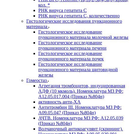
кол. *
РНК вируса гепатита C
РНК вируса гепатита C, количественно
Гистологические исследования пункционного
материала
Гистологическое исследование
пункционного материала молочной железы
Гистологическое исследование
пункционного материала печени
Гистологическое исследование
пункционного материала почек
Гистологическое исследование
пункционного материала щитовидной
железы
Гомеостаз
Агрегация тромбоцитов, индуцированная
АДФ (10 мкмоль). Номенклатура МЗ РФ:
A12.05.017.004 (Приказ №804н)
активность анти-ХА
Антитромбин III. Номенклатура МЗ РФ:
A09.05.047 (Приказ №804н)
АЧТВ. Номенклатура МЗ РФ: A12.05.039
(Приказ №804н)
Волчаночный антикоагулянт (скрининг).