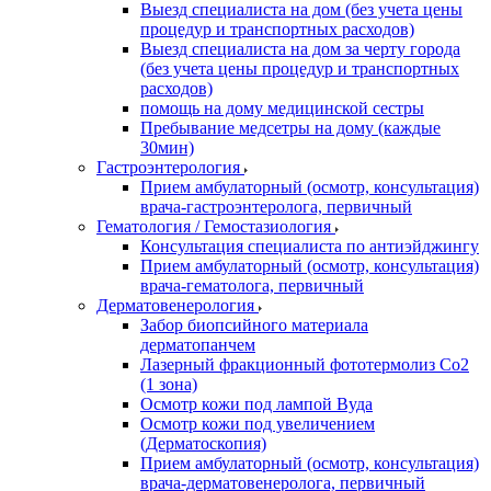
Выезд специалиста на дом (без учета цены
процедур и транспортных расходов)
Выезд специалиста на дом за черту города
(без учета цены процедур и транспортных
расходов)
помощь на дому медицинской сестры
Пребывание медсетры на дому (каждые
30мин)
Гастроэнтерология
Прием амбулаторный (осмотр, консультация)
врача-гастроэнтеролога, первичный
Гематология / Гемостазиология
Консультация специалиста по антиэйджингу
Прием амбулаторный (осмотр, консультация)
врача-гематолога, первичный
Дерматовенерология
Забор биопсийного материала
дерматопанчем
Лазерный фракционный фототермолиз Со2
(1 зона)
Осмотр кожи под лампой Вуда
Осмотр кожи под увеличением
(Дерматоскопия)
Прием амбулаторный (осмотр, консультация)
врача-дерматовенеролога, первичный