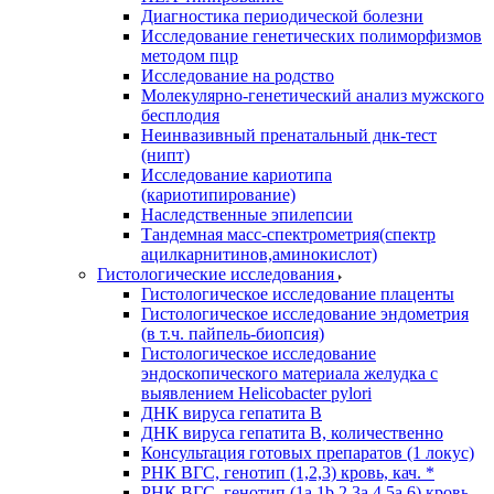
Диагностика периодической болезни
Исследование генетических полиморфизмов
методом пцр
Исследование на родство
Молекулярно-генетический анализ мужского
бесплодия
Неинвазивный пренатальный днк-тест
(нипт)
Исследование кариотипа
(кариотипирование)
Наследственные эпилепсии
Тандемная масс-спектрометрия(спектр
ацилкарнитинов,аминокислот)
Гистологические исследования
Гистологическое исследование плаценты
Гистологическое исследование эндометрия
(в т.ч. пайпель-биопсия)
Гистологическое исследование
эндоскопического материала желудка с
выявлением Helicobacter pylori
ДНК вируса гепатита B
ДНК вируса гепатита B, количественно
Консультация готовых препаратов (1 локус)
РНК ВГC, генотип (1,2,3) кровь, кач. *
РНК ВГC, генотип (1a,1b,2,3a,4,5a,6) кровь,