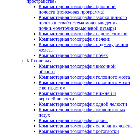
пространства
Компьютерная томография брюшной
полости (поисковая программа)
Компьютерная томография забрюшинного
пространства(система мочевыведения
почки,мочеточники,мочевой пузырь)
Компьютерная томография надпочечников
Компьютерная томография печени
Компьютерная томография поджелудочной
железы
Компьютерная томография почек
КТ головы
Компьютерная томография височной
области
Компьютерная томография головного мозга
Компьютерная томография головного мозга
с контрастом
Компьютерная томография нижней и
верхней челюсти
Компьютерная томография одной челюсти
Компьютерная томография околоносовых
пазух
Компьютерная томография орбит
Компьютерная томография основания черепа
Компьютерная томография ротоглотки