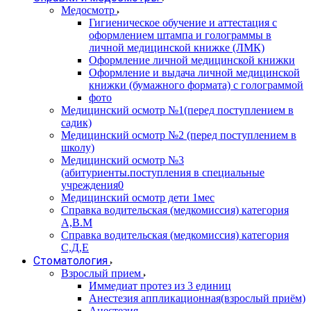
Медосмотр
Гигиеническое обучение и аттестация с
оформлением штампа и голограммы в
личной медицинской книжке (ЛМК)
Оформление личной медицинской книжки
Оформление и выдача личной медицинской
книжки (бумажного формата) с голограммой
фото
Медицинский осмотр №1(перед поступлением в
садик)
Медицинский осмотр №2 (перед поступлением в
школу)
Медицинский осмотр №3
(абитуриенты.поступления в специальные
учреждения0
Медицинский осмотр дети 1мес
Справка водительская (медкомиссия) категория
А,В.М
Справка водительская (медкомиссия) категория
С,Д,Е
Стоматология
Взрослый прием
Иммедиат протез из 3 единиц
Анестезия аппликационная(взрослый приём)
Анестезия