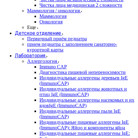
Чистка лица медицинская 2 сложности
Маммология / онкология
Маммология
Онкология
Еще
Детское отделение
Первичный приём педиатра
прием педиатра с заполнением санаторно-
курортной карты
Лаборатория
Аллергология
Immuno CAP
Диагностика пищевой непереносимости
Индивидуальные аллергены деревьев IgE
(ImmunoCAP)
Индивидуальные аллергены животных и
птиц IgE (ImmunoCAP)
Индивидуальные аллергены насекомых и их
ядовIgE (ImmunoCAP)
Индивидуальные аллергены пыли IgE
(ImmunoCAP)
Индивидуальные пищевые аллергены IgE
(ImmunoCAP): Яйцо и компоненты яйца
Индивидуальные пищевые аллергены IgE: