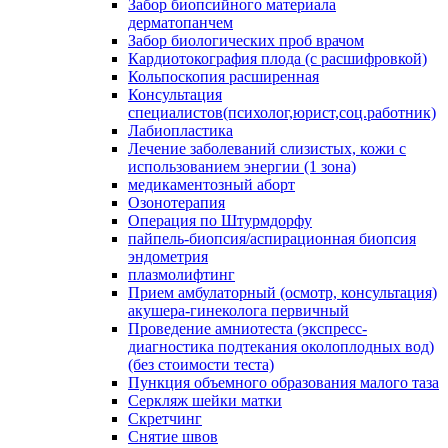
Забор биопсийного материала
дерматопанчем
Забор биологических проб врачом
Кардиотокография плода (с расшифровкой)
Кольпоскопия расширенная
Консультация
специалистов(психолог,юрист,соц.работник)
Лабиопластика
Лечение заболеваний слизистых, кожи с
использованием энергии (1 зона)
медикаментозный аборт
Озонотерапия
Операция по Штурмдорфу
пайпель-биопсия/аспирационная биопсия
эндометрия
плазмолифтинг
Прием амбулаторный (осмотр, консультация)
акушера-гинеколога первичный
Проведение амниотеста (экспресс-
диагностика подтекания околоплодных вод)
(без стоимости теста)
Пункция объемного образования малого таза
Серкляж шейки матки
Скретчинг
Снятие швов