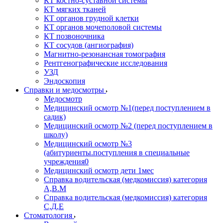
КТ костно-суставной системы
КТ мягких тканей
КТ органов грудной клетки
КТ органов мочеполовой системы
КТ позвоночника
КТ сосудов (ангиография)
Магнитно-резонансная томография
Рентгенографические исследования
УЗД
Эндоскопия
Справки и медосмотры
Медосмотр
Медицинский осмотр №1(перед поступлением в
садик)
Медицинский осмотр №2 (перед поступлением в
школу)
Медицинский осмотр №3
(абитуриенты.поступления в специальные
учреждения0
Медицинский осмотр дети 1мес
Справка водительская (медкомиссия) категория
А,В.М
Справка водительская (медкомиссия) категория
С,Д,Е
Стоматология