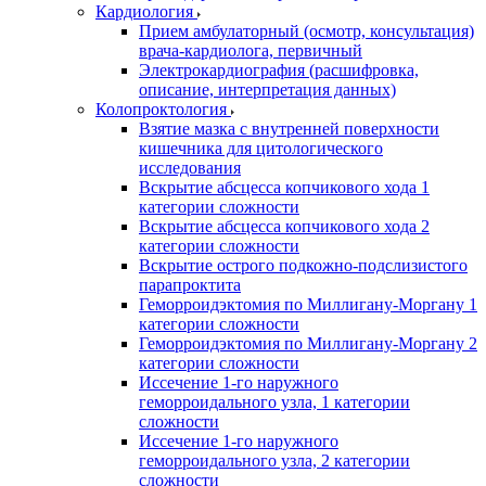
Кардиология
Прием амбулаторный (осмотр, консультация)
врача-кардиолога, первичный
Электрокардиография (расшифровка,
описание, интерпретация данных)
Колопроктология
Взятие мазка с внутренней поверхности
кишечника для цитологического
исследования
Вскрытие абсцесса копчикового хода 1
категории сложности
Вскрытие абсцесса копчикового хода 2
категории сложности
Вскрытие острого подкожно-подслизистого
парапроктита
Геморроидэктомия по Миллигану-Моргану 1
категории сложности
Геморроидэктомия по Миллигану-Моргану 2
категории сложности
Иссечение 1-го наружного
геморроидального узла, 1 категории
сложности
Иссечение 1-го наружного
геморроидального узла, 2 категории
сложности