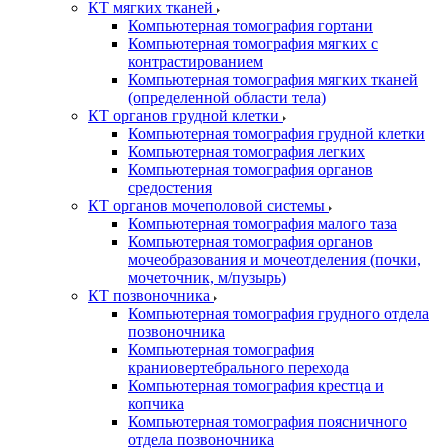
КТ мягких тканей
Компьютерная томография гортани
Компьютерная томография мягких с
контрастированием
Компьютерная томография мягких тканей
(определенной области тела)
КТ органов грудной клетки
Компьютерная томография грудной клетки
Компьютерная томография легких
Компьютерная томография органов
средостения
КТ органов мочеполовой системы
Компьютерная томография малого таза
Компьютерная томография органов
мочеобразования и мочеотделения (почки,
мочеточник, м/пузырь)
КТ позвоночника
Компьютерная томография грудного отдела
позвоночника
Компьютерная томография
краниовертебрального перехода
Компьютерная томография крестца и
копчика
Компьютерная томография поясничного
отдела позвоночника