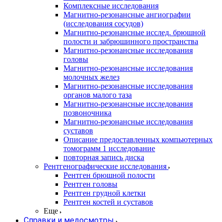
Комплексные исследования
Магнитно-резонансные ангиографии
(исследования сосудов)
Магнитно-резонансные исслед. брюшной
полости и забрюшинного пространства
Магнитно-резонансные исследования
головы
Магнитно-резонансные исследования
молочных желез
Магнитно-резонансные исследования
органов малого таза
Магнитно-резонансные исследования
позвоночника
Магнитно-резонансные исследования
суставов
Описание предоставленных компьютерных
томограмм 1 исследование
повторная запись диска
Рентгенографические исследования
Рентген брюшной полости
Рентген головы
Рентген грудной клетки
Рентген костей и суставов
Еще
Справки и медосмотры