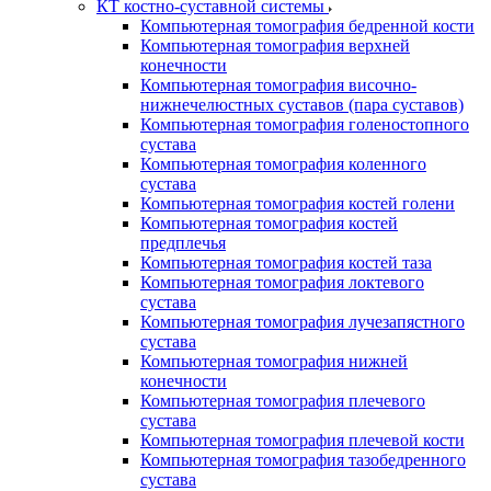
КТ костно-суставной системы
Компьютерная томография бедренной кости
Компьютерная томография верхней
конечности
Компьютерная томография височно-
нижнечелюстных суставов (пара суставов)
Компьютерная томография голеностопного
сустава
Компьютерная томография коленного
сустава
Компьютерная томография костей голени
Компьютерная томография костей
предплечья
Компьютерная томография костей таза
Компьютерная томография локтевого
сустава
Компьютерная томография лучезапястного
сустава
Компьютерная томография нижней
конечности
Компьютерная томография плечевого
сустава
Компьютерная томография плечевой кости
Компьютерная томография тазобедренного
сустава