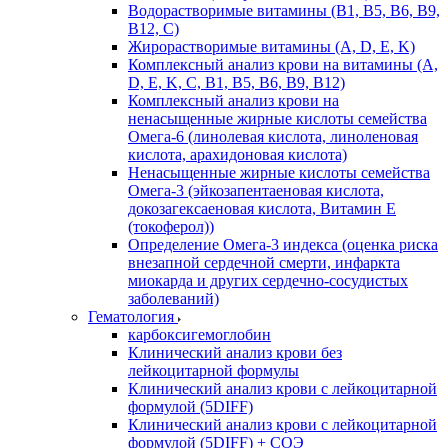
Водорастворимые витамины (B1, B5, B6, В9,
В12, С)
Жирорастворимые витамины (A, D, E, K)
Комплексный анализ крови на витамины (A,
D, E, K, C, B1, B5, B6, В9, B12)
Комплексный анализ крови на
ненасыщенные жирные кислоты семейства
Омега-6 (линолевая кислота, линоленовая
кислота, арахидоновая кислота)
Ненасыщенные жирные кислоты семейства
Омега-3 (эйкозапентаеновая кислота,
докозагексаеновая кислота, Витамин E
(токоферол))
Определение Омега-3 индекса (оценка риска
внезапной сердечной смерти, инфаркта
миокарда и других сердечно-сосудистых
заболеваний)
Гематология
карбоксигемоглобин
Клинический анализ крови без
лейкоцитарной формулы
Клинический анализ крови с лейкоцитарной
формулой (5DIFF)
Клинический анализ крови с лейкоцитарной
формулой (5DIFF) + СОЭ