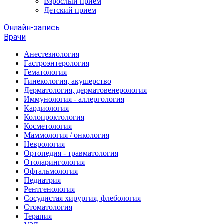
Взрослый прием
Детский прием
Онлайн-запись
Врачи
Анестезиология
Гастроэнтерология
Гематология
Гинекология, акушерство
Дерматология, дерматовенерология
Иммунология - аллергология
Кардиология
Колопроктология
Косметология
Маммология / онкология
Неврология
Ортопедия - травматология
Отоларингология
Офтальмология
Педиатрия
Рентгенология
Сосудистая хирургия, флебология
Стоматология
Терапия