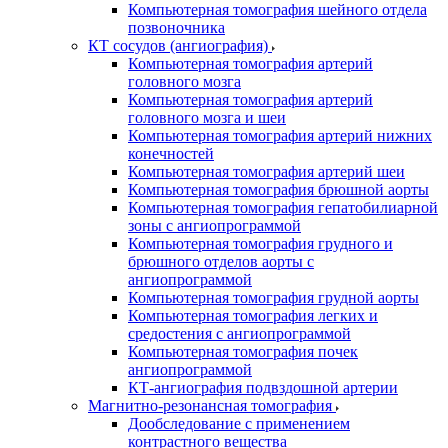
Компьютерная томография шейного отдела
позвоночника
КТ сосудов (ангиография)
Компьютерная томография артерий
головного мозга
Компьютерная томография артерий
головного мозга и шеи
Компьютерная томография артерий нижних
конечностей
Компьютерная томография артерий шеи
Компьютерная томография брюшной аорты
Компьютерная томография гепатобилиарной
зоны с ангиопрограммой
Компьютерная томография грудного и
брюшного отделов аорты с
ангиопрограммой
Компьютерная томография грудной аорты
Компьютерная томография легких и
средостения с ангиопрограммой
Компьютерная томография почек
ангиопрограммой
КТ-ангиография подвздошной артерии
Магнитно-резонансная томография
Дообследование с применением
контрастного вещества