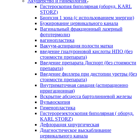
Акушерство и гинекология
Гистероскопия биполярная (оборуд. KARL
STORZ)
Биопсия 1 зона (с использованием энергии)
Бужирование цервикального канала
Вагинальный фракционный лазерный
фототермолиз
вагинопластика
Вакуум-аспирация полости матки
введение гиалуроновой кислоты НПО (без
стоимости препарата)
Введение препарата Диспорт (без стоимости
препарата)
Введение филлера при дистопии уретры (без
стоимости препарата)
Внутриматочная санация (аспирационно
ирригационная)
Вскрытие абсцесса бартолиниевой железы
Вульвоскопия
Гименопластика
Гистерорезектоскопия биполярная ( оборуд.
KARL STORZ)
Дефлорация хирургическая
Диагностическое выскабливание
цервикального канала