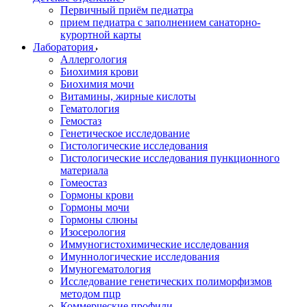
Первичный приём педиатра
прием педиатра с заполнением санаторно-
курортной карты
Лаборатория
Аллергология
Биохимия крови
Биохимия мочи
Витамины, жирные кислоты
Гематология
Гемостаз
Генетическое исследование
Гистологические исследования
Гистологические исследования пункционного
материала
Гомеостаз
Гормоны крови
Гормоны мочи
Гормоны слюны
Изосерология
Иммуногистохимические исследования
Имуннологические исследования
Имуногематология
Исследование генетических полиморфизмов
методом пцр
Коммерческие профили