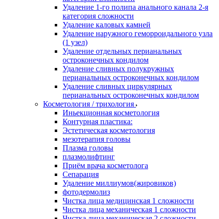
Удаление 1-го полипа анального канала 2-я
категория сложности
Удаление каловых камней
Удаление наружного геморроидального узла
(1 узел)
Удаление отдельных перианальных
остроконечных кондилом
Удаление сливных полукружных
перианальных остроконечных кондилом
Удаление сливных циркулярных
перианальных остроконечных кондилом
Косметология / трихология
Иньекционная косметология
Контурная пластика:
Эстетическая косметология
мезотерапия головы
Плазма головы
плазмолифтинг
Приём врача косметолога
Сепарация
Удаление миллиумов(жировиков)
фотодермолиз
Чистка лица медицинская 1 сложности
Чистка лица механическая 1 сложности
Чистка лица механическая 2 сложности