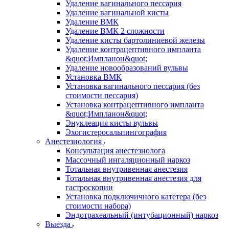
Удаление вагинального пессария
Удаление вагинальной кисты
Удаление ВМК
Удаление ВМК 2 сложности
Удаление кисты бартолиниевой железы
Удаление контрацептивного импланта
&quot;Импланон&quot;
Удаление новообразований вульвы
Установка ВМК
Установка вагинального пессария (без
стоимости пессария)
Установка контрацептивного импланта
&quot;Импланон&quot;
Энуклеация кисты вульвы
Эхогистеросальпингография
Анестезиология
Консультация анестезиолога
Массочный ингаляционный наркоз
Тотальная внутривенная анестезия
Тотальная внутривенная анестезия для
гастроскопии
Установка подключичного катетера (без
стоимости набора)
Эндотрахеальный (интубационный) наркоз
Выезда