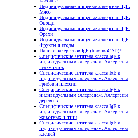
Бобовые
Индивидуальные пищевые аллергены IgE:
Мясо
Индивидуальные пищевые аллергены IgE:
Овощи
Индивидуальные пищевые аллергены IgE:
Орехи
Индивидуальные пищевые аллергены IgE:
Фрукты и ягоды
Панели аллергенов IgE (ImmunoCAP)*
Специфические антитела класса IgE к
индивидуальным аллергенам. Аллергены
гельминтов
Специфические антитела класса IgE к
индивидуальным аллергенам. Аллергены
грибов и плесени
Специфические антитела класса IgE к
индивидуальным аллергенам. Аллергены
деревьев
Специфические антитела класса IgE к
индивидуальным аллергенам. Аллергены
животных и птиц
Специфические антитела класса IgE к
индивидуальным аллергенам. Аллергены
клещей