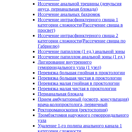
Иссечение анальной трещины (девульсия
ануса, перианальная блокада)
Иссечение анальных бахромок
Иссечение интрасфинктерного свища 1
категории сложности(Рассечение свища в
просвет)
Иссечение интрасфинктерного свища 2
категории сложности(Рассечение свища по
Габриелю)
Иссечение папиллом (1 ед.) анальной зоны
Иссечение папиллом анальной зоны (1 ед.)
Лигирование внутреннего
геморроидального узла (1 узел)
Перевязка большая гнойная в проктологии
Перевязка большая чистая в проктологии
Перевязка малая гнойная в проктологии
Перевязка малая чистая в проктологии
Перианальная блокада
Прием амбулаторный (осмотр, консультация)
врача-колопроктолога, первичный
Ректороманоскопия (ректоспопия)
Тромбэктомия наружного геморроидального
узла
Удаление 1-го полипа анального канала 1
категории сложности