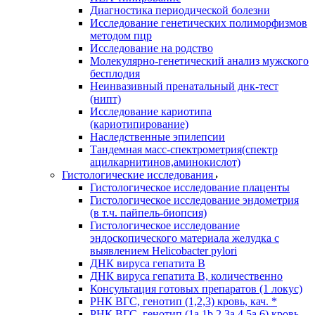
Диагностика периодической болезни
Исследование генетических полиморфизмов
методом пцр
Исследование на родство
Молекулярно-генетический анализ мужского
бесплодия
Неинвазивный пренатальный днк-тест
(нипт)
Исследование кариотипа
(кариотипирование)
Наследственные эпилепсии
Тандемная масс-спектрометрия(спектр
ацилкарнитинов,аминокислот)
Гистологические исследования
Гистологическое исследование плаценты
Гистологическое исследование эндометрия
(в т.ч. пайпель-биопсия)
Гистологическое исследование
эндоскопического материала желудка с
выявлением Helicobacter pylori
ДНК вируса гепатита B
ДНК вируса гепатита B, количественно
Консультация готовых препаратов (1 локус)
РНК ВГC, генотип (1,2,3) кровь, кач. *
РНК ВГC, генотип (1a,1b,2,3a,4,5a,6) кровь,