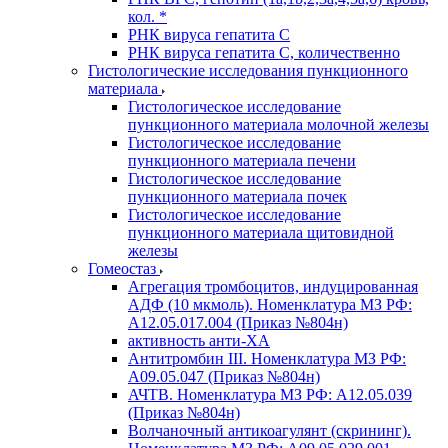
кол. *
РНК вируса гепатита C
РНК вируса гепатита C, количественно
Гистологические исследования пункционного
материала
Гистологическое исследование
пункционного материала молочной железы
Гистологическое исследование
пункционного материала печени
Гистологическое исследование
пункционного материала почек
Гистологическое исследование
пункционного материала щитовидной
железы
Гомеостаз
Агрегация тромбоцитов, индуцированная
АДФ (10 мкмоль). Номенклатура МЗ РФ:
A12.05.017.004 (Приказ №804н)
активность анти-ХА
Антитромбин III. Номенклатура МЗ РФ:
A09.05.047 (Приказ №804н)
АЧТВ. Номенклатура МЗ РФ: A12.05.039
(Приказ №804н)
Волчаночный антикоагулянт (скрининг).