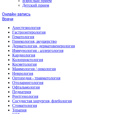
Взрослый прием
Детский прием
Онлайн-запись
Врачи
Анестезиология
Гастроэнтерология
Гематология
Гинекология, акушерство
Дерматология, дерматовенерология
Иммунология - аллергология
Кардиология
Колопроктология
Косметология
Маммология / онкология
Неврология
Ортопедия - травматология
Отоларингология
Офтальмология
Педиатрия
Рентгенология
Сосудистая хирургия, флебология
Стоматология
Терапия