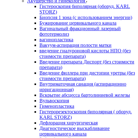
Акушерство и гинекология
Гистероскопия биполярная (оборуд. KARL
STORZ)
Биопсия 1 зона (с использованием энергии)
Бужирование цервикального канала
Вагинальный фракционный лазерный
фототермолиз
вагинопластика
Вакуум-аспирация полости матки
введение гиалуроновой кислоты НПО (без
стоимости препарата)
Введение препарата Диспорт (без стоимости
препарата)
Введение филлера при дистопии уретры (без
стоимости препарата)
Внутриматочная санация (аспирационно
ирригационная)
Вскрытие абсцесса бартолиниевой железы
Вульвоскопия
Гименопластика
Гистерорезектоскопия биполярная ( оборуд.
KARL STORZ)
Дефлорация хирургическая
Диагностическое выскабливание
цервикального канала