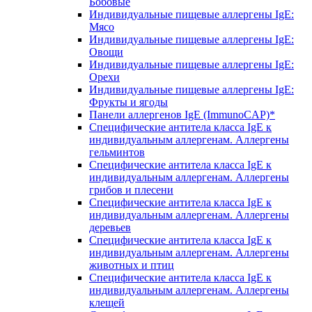
Бобовые
Индивидуальные пищевые аллергены IgE:
Мясо
Индивидуальные пищевые аллергены IgE:
Овощи
Индивидуальные пищевые аллергены IgE:
Орехи
Индивидуальные пищевые аллергены IgE:
Фрукты и ягоды
Панели аллергенов IgE (ImmunoCAP)*
Специфические антитела класса IgE к
индивидуальным аллергенам. Аллергены
гельминтов
Специфические антитела класса IgE к
индивидуальным аллергенам. Аллергены
грибов и плесени
Специфические антитела класса IgE к
индивидуальным аллергенам. Аллергены
деревьев
Специфические антитела класса IgE к
индивидуальным аллергенам. Аллергены
животных и птиц
Специфические антитела класса IgE к
индивидуальным аллергенам. Аллергены
клещей