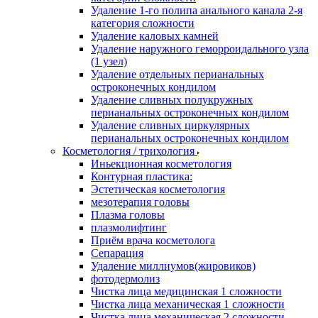
Удаление 1-го полипа анального канала 2-я
категория сложности
Удаление каловых камней
Удаление наружного геморроидального узла
(1 узел)
Удаление отдельных перианальных
остроконечных кондилом
Удаление сливных полукружных
перианальных остроконечных кондилом
Удаление сливных циркулярных
перианальных остроконечных кондилом
Косметология / трихология
Иньекционная косметология
Контурная пластика:
Эстетическая косметология
мезотерапия головы
Плазма головы
плазмолифтинг
Приём врача косметолога
Сепарация
Удаление миллиумов(жировиков)
фотодермолиз
Чистка лица медицинская 1 сложности
Чистка лица механическая 1 сложности
Чистка лица механическая 2 сложности