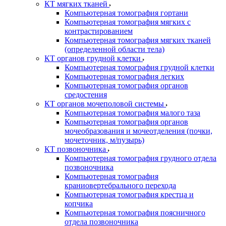
КТ мягких тканей
Компьютерная томография гортани
Компьютерная томография мягких с
контрастированием
Компьютерная томография мягких тканей
(определенной области тела)
КТ органов грудной клетки
Компьютерная томография грудной клетки
Компьютерная томография легких
Компьютерная томография органов
средостения
КТ органов мочеполовой системы
Компьютерная томография малого таза
Компьютерная томография органов
мочеобразования и мочеотделения (почки,
мочеточник, м/пузырь)
КТ позвоночника
Компьютерная томография грудного отдела
позвоночника
Компьютерная томография
краниовертебрального перехода
Компьютерная томография крестца и
копчика
Компьютерная томография поясничного
отдела позвоночника