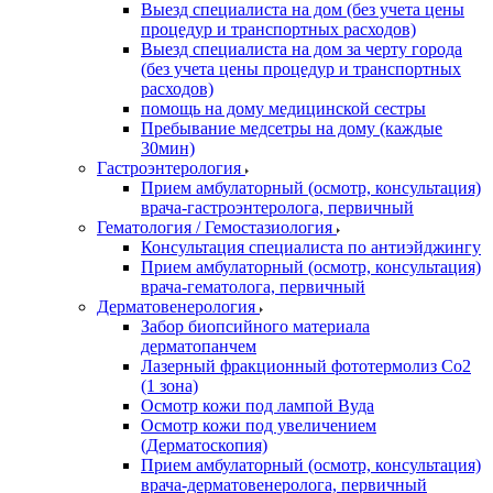
Выезд специалиста на дом (без учета цены
процедур и транспортных расходов)
Выезд специалиста на дом за черту города
(без учета цены процедур и транспортных
расходов)
помощь на дому медицинской сестры
Пребывание медсетры на дому (каждые
30мин)
Гастроэнтерология
Прием амбулаторный (осмотр, консультация)
врача-гастроэнтеролога, первичный
Гематология / Гемостазиология
Консультация специалиста по антиэйджингу
Прием амбулаторный (осмотр, консультация)
врача-гематолога, первичный
Дерматовенерология
Забор биопсийного материала
дерматопанчем
Лазерный фракционный фототермолиз Со2
(1 зона)
Осмотр кожи под лампой Вуда
Осмотр кожи под увеличением
(Дерматоскопия)
Прием амбулаторный (осмотр, консультация)
врача-дерматовенеролога, первичный