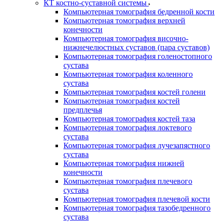
КТ костно-суставной системы
Компьютерная томография бедренной кости
Компьютерная томография верхней
конечности
Компьютерная томография височно-
нижнечелюстных суставов (пара суставов)
Компьютерная томография голеностопного
сустава
Компьютерная томография коленного
сустава
Компьютерная томография костей голени
Компьютерная томография костей
предплечья
Компьютерная томография костей таза
Компьютерная томография локтевого
сустава
Компьютерная томография лучезапястного
сустава
Компьютерная томография нижней
конечности
Компьютерная томография плечевого
сустава
Компьютерная томография плечевой кости
Компьютерная томография тазобедренного
сустава