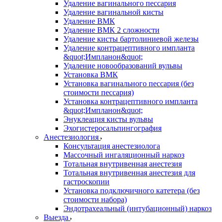
Удаление вагинального пессария
Удаление вагинальной кисты
Удаление ВМК
Удаление ВМК 2 сложности
Удаление кисты бартолиниевой железы
Удаление контрацептивного импланта
&quot;Импланон&quot;
Удаление новообразований вульвы
Установка ВМК
Установка вагинального пессария (без
стоимости пессария)
Установка контрацептивного импланта
&quot;Импланон&quot;
Энуклеация кисты вульвы
Эхогистеросальпингография
Анестезиология
Консультация анестезиолога
Массочный ингаляционный наркоз
Тотальная внутривенная анестезия
Тотальная внутривенная анестезия для
гастроскопии
Установка подключичного катетера (без
стоимости набора)
Эндотрахеальный (интубационный) наркоз
Выезда