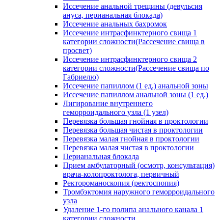
Иссечение анальной трещины (девульсия
ануса, перианальная блокада)
Иссечение анальных бахромок
Иссечение интрасфинктерного свища 1
категории сложности(Рассечение свища в
просвет)
Иссечение интрасфинктерного свища 2
категории сложности(Рассечение свища по
Габриелю)
Иссечение папиллом (1 ед.) анальной зоны
Иссечение папиллом анальной зоны (1 ед.)
Лигирование внутреннего
геморроидального узла (1 узел)
Перевязка большая гнойная в проктологии
Перевязка большая чистая в проктологии
Перевязка малая гнойная в проктологии
Перевязка малая чистая в проктологии
Перианальная блокада
Прием амбулаторный (осмотр, консультация)
врача-колопроктолога, первичный
Ректороманоскопия (ректоспопия)
Тромбэктомия наружного геморроидального
узла
Удаление 1-го полипа анального канала 1
категории сложности