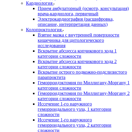
Кардиология
Прием амбулаторный (осмотр, консультация)
врача-кардиолога, первичный
Электрокардиография (расшифровка,
описание, интерпретация данных)
Колопроктология
Взятие мазка с внутренней поверхности
кишечника для цитологического
исследования
Вскрытие абсцесса копчикового хода 1
категории сложности
Вскрытие абсцесса копчикового хода 2
категории сложности
Вскрытие острого подкожно-подслизистого
парапроктита
Геморроидэктомия по Миллигану-Моргану 1
категории сложности
Геморроидэктомия по Миллигану-Моргану 2
категории сложности
Иссечение 1-го наружного
геморроидального узла, 1 категории
сложности
Иссечение 1-го наружного
геморроидального узла, 2 категории
сложности