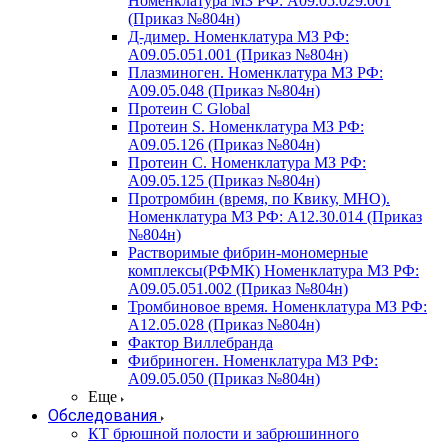
Номенклатура МЗ РФ: A09.05.029.001
(Приказ №804н)
Д-димер. Номенклатура МЗ РФ:
A09.05.051.001 (Приказ №804н)
Плазминоген. Номенклатура МЗ РФ:
A09.05.048 (Приказ №804н)
Протеин C Global
Протеин S. Номенклатура МЗ РФ:
A09.05.126 (Приказ №804н)
Протеин С. Номенклатура МЗ РФ:
A09.05.125 (Приказ №804н)
Протромбин (время, по Квику, МНО).
Номенклатура МЗ РФ: A12.30.014 (Приказ
№804н)
Растворимые фибрин-мономерные
комплексы(РФМК) Номенклатура МЗ РФ:
A09.05.051.002 (Приказ №804н)
Тромбиновое время. Номенклатура МЗ РФ:
A12.05.028 (Приказ №804н)
Фактор Виллебранда
Фибриноген. Номенклатура МЗ РФ:
A09.05.050 (Приказ №804н)
Еще
Обследования
КТ брюшной полости и забрюшинного