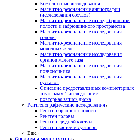
Комплексные исследования
Магнитно-резонансные ангиографии
(исследования сосудов)
Магнитно-резонансные исслед. брюшной
полости и забрюшинного пространства
Магнитно-резонансные исследования
головы
Магнитно-резонансные исследования
молочных желез
Магнитно-резонансные исследования
органов малого таза
Магнитно-резонансные исследования
позвоночника
Магнитно-резонансные исследования
суставов
Описание предоставленных компьютерных
томограмм 1 исследование
повторная запись диска
Рентгенографические исследования
Рентген брюшной полости
Рентген головы
Рентген грудной клетки
Рентген костей и суставов
Еще
Справки и медосмотры