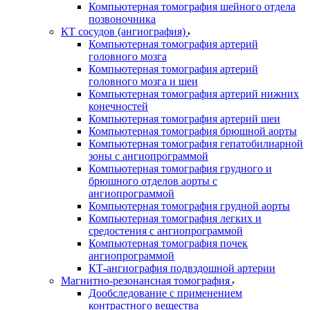
Компьютерная томография шейного отдела
позвоночника
КТ сосудов (ангиография)
Компьютерная томография артерий
головного мозга
Компьютерная томография артерий
головного мозга и шеи
Компьютерная томография артерий нижних
конечностей
Компьютерная томография артерий шеи
Компьютерная томография брюшной аорты
Компьютерная томография гепатобилиарной
зоны с ангиопрограммой
Компьютерная томография грудного и
брюшного отделов аорты с
ангиопрограммой
Компьютерная томография грудной аорты
Компьютерная томография легких и
средостения с ангиопрограммой
Компьютерная томография почек
ангиопрограммой
КТ-ангиография подвздошной артерии
Магнитно-резонансная томография
Дообследование с применением
контрастного вещества