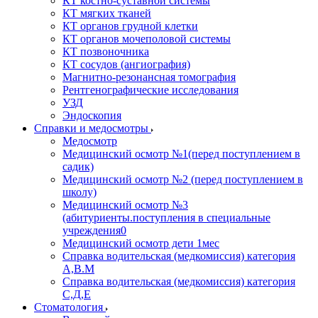
КТ костно-суставной системы
КТ мягких тканей
КТ органов грудной клетки
КТ органов мочеполовой системы
КТ позвоночника
КТ сосудов (ангиография)
Магнитно-резонансная томография
Рентгенографические исследования
УЗД
Эндоскопия
Справки и медосмотры
Медосмотр
Медицинский осмотр №1(перед поступлением в
садик)
Медицинский осмотр №2 (перед поступлением в
школу)
Медицинский осмотр №3
(абитуриенты.поступления в специальные
учреждения0
Медицинский осмотр дети 1мес
Справка водительская (медкомиссия) категория
А,В.М
Справка водительская (медкомиссия) категория
С,Д,Е
Стоматология