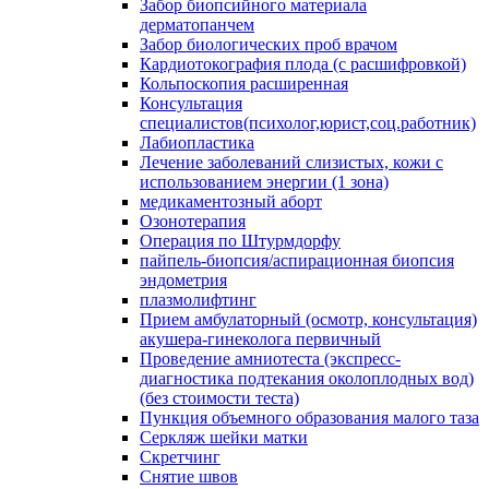
Забор биопсийного материала
дерматопанчем
Забор биологических проб врачом
Кардиотокография плода (с расшифровкой)
Кольпоскопия расширенная
Консультация
специалистов(психолог,юрист,соц.работник)
Лабиопластика
Лечение заболеваний слизистых, кожи с
использованием энергии (1 зона)
медикаментозный аборт
Озонотерапия
Операция по Штурмдорфу
пайпель-биопсия/аспирационная биопсия
эндометрия
плазмолифтинг
Прием амбулаторный (осмотр, консультация)
акушера-гинеколога первичный
Проведение амниотеста (экспресс-
диагностика подтекания околоплодных вод)
(без стоимости теста)
Пункция объемного образования малого таза
Серкляж шейки матки
Скретчинг
Снятие швов