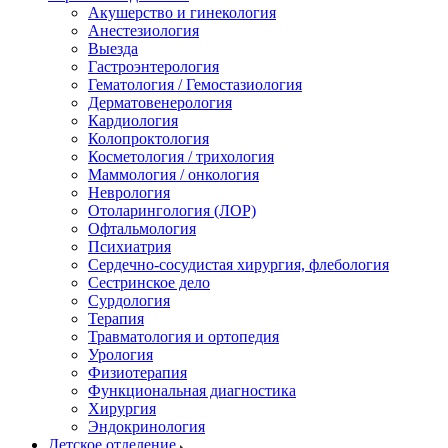
Акушерство и гинекология
Анестезиология
Выезда
Гастроэнтерология
Гематология / Гемостазиология
Дерматовенерология
Кардиология
Колопроктология
Косметология / трихология
Маммология / онкология
Неврология
Отоларингология (ЛОР)
Офтальмология
Психиатрия
Сердечно-сосудистая хирургия, флебология
Сестринское дело
Сурдология
Терапия
Травматология и ортопедия
Урология
Физиотерапия
Функциональная диагностика
Хирургия
Эндокринология
Детское отделение