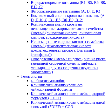
Водорастворимые витамины (B1, B5, B6, В9,
В12, С)
Жирорастворимые витамины (A, D, E, K)
Комплексный анализ крови на витамины (A,
D, E, K, C, B1, B5, B6, В9, B12)
Комплексный анализ крови на
ненасыщенные жирные кислоты семейства
Омега-6 (линолевая кислота, линоленовая
кислота, арахидоновая кислота)
Ненасыщенные жирные кислоты семейства
Омега-3 (эйкозапентаеновая кислота,
докозагексаеновая кислота, Витамин E
(токоферол))
Определение Омега-3 индекса (оценка риска
внезапной сердечной смерти, инфаркта
миокарда и других сердечно-сосудистых
заболеваний)
Гематология
карбоксигемоглобин
Клинический анализ крови без
лейкоцитарной формулы
Клинический анализ крови с лейкоцитарной
формулой (5DIFF)
Клинический анализ крови с лейкоцитарной
формулой (5DIFF) + СОЭ