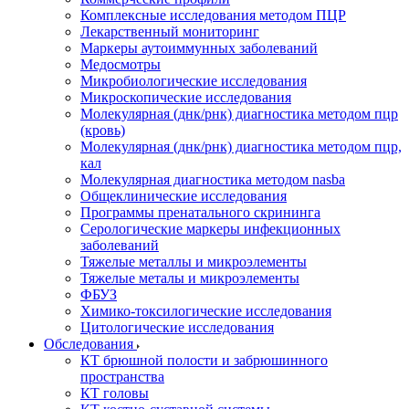
Комплексные исследования методом ПЦР
Лекарственный мониторинг
Маркеры аутоиммунных заболеваний
Медосмотры
Микробиологические исследования
Микроскопические исследования
Молекулярная (днк/рнк) диагностика методом пцр
(кровь)
Молекулярная (днк/рнк) диагностика методом пцр,
кал
Молекулярная диагностика методом nasba
Общеклинические исследования
Программы пренатального скрининга
Серологические маркеры инфекционных
заболеваний
Тяжелые металлы и микроэлементы
Тяжелые металы и микроэлементы
ФБУЗ
Химико-токсилогические исследования
Цитологические исследования
Обследования
КТ брюшной полости и забрюшинного
пространства
КТ головы