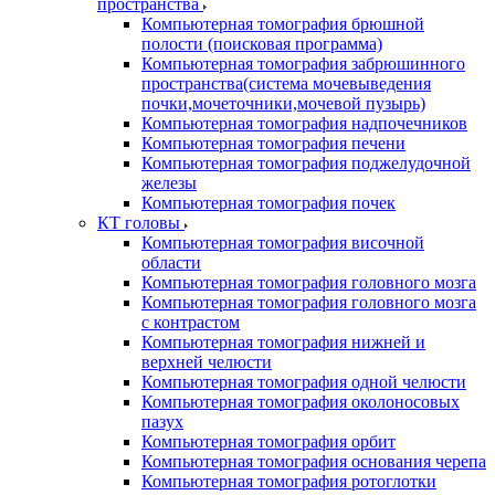
пространства
Компьютерная томография брюшной
полости (поисковая программа)
Компьютерная томография забрюшинного
пространства(система мочевыведения
почки,мочеточники,мочевой пузырь)
Компьютерная томография надпочечников
Компьютерная томография печени
Компьютерная томография поджелудочной
железы
Компьютерная томография почек
КТ головы
Компьютерная томография височной
области
Компьютерная томография головного мозга
Компьютерная томография головного мозга
с контрастом
Компьютерная томография нижней и
верхней челюсти
Компьютерная томография одной челюсти
Компьютерная томография околоносовых
пазух
Компьютерная томография орбит
Компьютерная томография основания черепа
Компьютерная томография ротоглотки