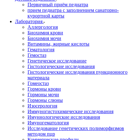
Первичный приём педиатра
прием педиатра с заполнением санаторно-
курортной карты
Лаборатория
Аллергология
Биохимия крови
Биохимия мочи
Витамины, жирные кислоты
Гематология
Гемостаз
Генетическое исследование
Гистологические исследования
Гистологические исследования пункционного
материала
Гомеостаз
Гормоны крови
Гормоны мочи
Гормоны слюны
Изосерология
Иммуногистохимические исследования
Имуннологические исследования
Имуногематология
Исследование генетических полиморфизмов
методом пцр
Коммерческие профили