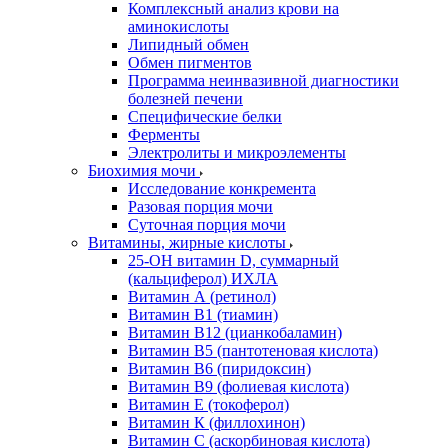
Комплексный анализ крови на
аминокислоты
Липидный обмен
Обмен пигментов
Программа неинвазивной диагностики
болезней печени
Специфические белки
Ферменты
Электролиты и микроэлементы
Биохимия мочи
Исследование конкремента
Разовая порция мочи
Суточная порция мочи
Витамины, жирные кислоты
25-OH витамин D, суммарный
(кальциферол) ИХЛА
Витамин А (ретинол)
Витамин В1 (тиамин)
Витамин В12 (цианкобаламин)
Витамин В5 (пантотеновая кислота)
Витамин В6 (пиридоксин)
Витамин В9 (фолиевая кислота)
Витамин Е (токоферол)
Витамин К (филлохинон)
Витамин С (аскорбиновая кислота)