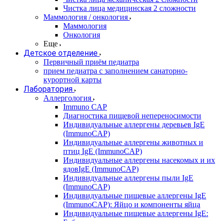
Чистка лица медицинская 2 сложности
Маммология / онкология
Маммология
Онкология
Еще
Детское отделение
Первичный приём педиатра
прием педиатра с заполнением санаторно-
курортной карты
Лаборатория
Аллергология
Immuno CAP
Диагностика пищевой непереносимости
Индивидуальные аллергены деревьев IgE
(ImmunoCAP)
Индивидуальные аллергены животных и
птиц IgE (ImmunoCAP)
Индивидуальные аллергены насекомых и их
ядовIgE (ImmunoCAP)
Индивидуальные аллергены пыли IgE
(ImmunoCAP)
Индивидуальные пищевые аллергены IgE
(ImmunoCAP): Яйцо и компоненты яйца
Индивидуальные пищевые аллергены IgE: