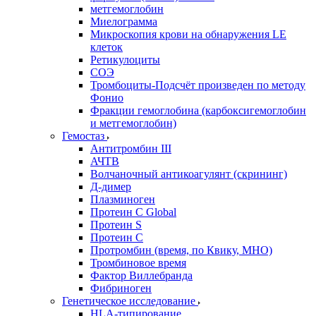
метгемоглобин
Миелограмма
Микроскопия крови на обнаружения LE
клеток
Ретикулоциты
СОЭ
Тромбоциты-Подсчёт произведен по методу
Фонио
Фракции гемоглобина (карбоксигемоглобин
и метгемоглобин)
Гемостаз
Антитромбин III
АЧТВ
Волчаночный антикоагулянт (скрининг)
Д-димер
Плазминоген
Протеин C Global
Протеин S
Протеин С
Протромбин (время, по Квику, МНО)
Тромбиновое время
Фактор Виллебранда
Фибриноген
Генетическое исследование
HLA-типирование