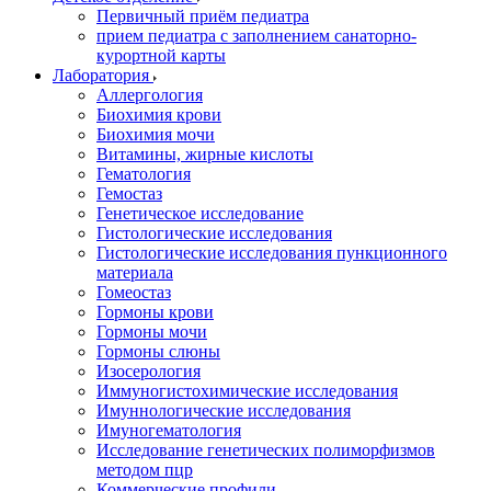
Первичный приём педиатра
прием педиатра с заполнением санаторно-
курортной карты
Лаборатория
Аллергология
Биохимия крови
Биохимия мочи
Витамины, жирные кислоты
Гематология
Гемостаз
Генетическое исследование
Гистологические исследования
Гистологические исследования пункционного
материала
Гомеостаз
Гормоны крови
Гормоны мочи
Гормоны слюны
Изосерология
Иммуногистохимические исследования
Имуннологические исследования
Имуногематология
Исследование генетических полиморфизмов
методом пцр
Коммерческие профили