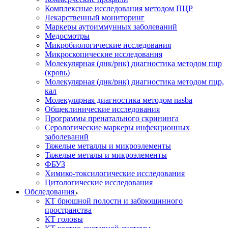
Комплексные исследования методом ПЦР
Лекарственный мониторинг
Маркеры аутоиммунных заболеваний
Медосмотры
Микробиологические исследования
Микроскопические исследования
Молекулярная (днк/рнк) диагностика методом пцр
(кровь)
Молекулярная (днк/рнк) диагностика методом пцр,
кал
Молекулярная диагностика методом nasba
Общеклинические исследования
Программы пренатального скрининга
Серологические маркеры инфекционных
заболеваний
Тяжелые металлы и микроэлементы
Тяжелые металы и микроэлементы
ФБУЗ
Химико-токсилогические исследования
Цитологические исследования
Обследования
КТ брюшной полости и забрюшинного
пространства
КТ головы