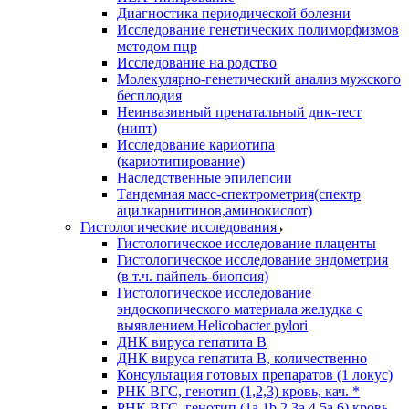
Диагностика периодической болезни
Исследование генетических полиморфизмов
методом пцр
Исследование на родство
Молекулярно-генетический анализ мужского
бесплодия
Неинвазивный пренатальный днк-тест
(нипт)
Исследование кариотипа
(кариотипирование)
Наследственные эпилепсии
Тандемная масс-спектрометрия(спектр
ацилкарнитинов,аминокислот)
Гистологические исследования
Гистологическое исследование плаценты
Гистологическое исследование эндометрия
(в т.ч. пайпель-биопсия)
Гистологическое исследование
эндоскопического материала желудка с
выявлением Helicobacter pylori
ДНК вируса гепатита B
ДНК вируса гепатита B, количественно
Консультация готовых препаратов (1 локус)
РНК ВГC, генотип (1,2,3) кровь, кач. *
РНК ВГC, генотип (1a,1b,2,3a,4,5a,6) кровь,