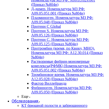
Номенклатура МЗ РФ: A09.05.029.001
(Приказ №804н)
Д-димер. Номенклатура МЗ РФ:
A09.05.051.001 (Приказ №804н)
Плазминоген. Номенклатура МЗ РФ:
A09.05.048 (Приказ №804н)
Протеин C Global
Протеин S. Номенклатура МЗ РФ:
A09.05.126 (Приказ №804н)
Протеин С. Номенклатура МЗ РФ:
A09.05.125 (Приказ №804н)
Протромбин (время, по Квику, МНО).
Номенклатура МЗ РФ: A12.30.014 (Приказ
№804н)
Растворимые фибрин-мономерные
комплексы(РФМК) Номенклатура МЗ РФ:
A09.05.051.002 (Приказ №804н)
Тромбиновое время. Номенклатура МЗ РФ:
A12.05.028 (Приказ №804н)
Фактор Виллебранда
Фибриноген. Номенклатура МЗ РФ:
A09.05.050 (Приказ №804н)
Еще
Обследования
КТ брюшной полости и забрюшинного