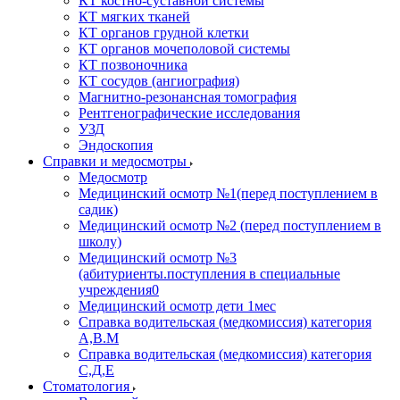
КТ костно-суставной системы
КТ мягких тканей
КТ органов грудной клетки
КТ органов мочеполовой системы
КТ позвоночника
КТ сосудов (ангиография)
Магнитно-резонансная томография
Рентгенографические исследования
УЗД
Эндоскопия
Справки и медосмотры
Медосмотр
Медицинский осмотр №1(перед поступлением в
садик)
Медицинский осмотр №2 (перед поступлением в
школу)
Медицинский осмотр №3
(абитуриенты.поступления в специальные
учреждения0
Медицинский осмотр дети 1мес
Справка водительская (медкомиссия) категория
А,В.М
Справка водительская (медкомиссия) категория
С,Д,Е
Стоматология