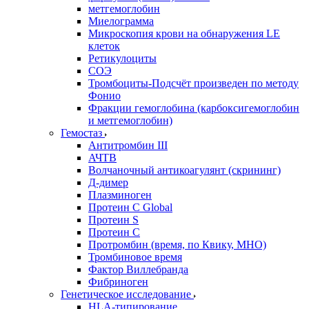
метгемоглобин
Миелограмма
Микроскопия крови на обнаружения LE
клеток
Ретикулоциты
СОЭ
Тромбоциты-Подсчёт произведен по методу
Фонио
Фракции гемоглобина (карбоксигемоглобин
и метгемоглобин)
Гемостаз
Антитромбин III
АЧТВ
Волчаночный антикоагулянт (скрининг)
Д-димер
Плазминоген
Протеин C Global
Протеин S
Протеин С
Протромбин (время, по Квику, МНО)
Тромбиновое время
Фактор Виллебранда
Фибриноген
Генетическое исследование
HLA-типирование