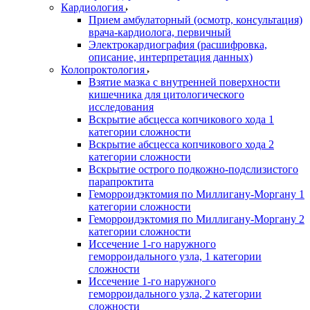
Кардиология
Прием амбулаторный (осмотр, консультация)
врача-кардиолога, первичный
Электрокардиография (расшифровка,
описание, интерпретация данных)
Колопроктология
Взятие мазка с внутренней поверхности
кишечника для цитологического
исследования
Вскрытие абсцесса копчикового хода 1
категории сложности
Вскрытие абсцесса копчикового хода 2
категории сложности
Вскрытие острого подкожно-подслизистого
парапроктита
Геморроидэктомия по Миллигану-Моргану 1
категории сложности
Геморроидэктомия по Миллигану-Моргану 2
категории сложности
Иссечение 1-го наружного
геморроидального узла, 1 категории
сложности
Иссечение 1-го наружного
геморроидального узла, 2 категории
сложности