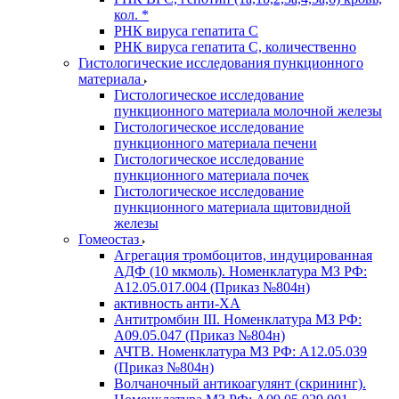
кол. *
РНК вируса гепатита C
РНК вируса гепатита C, количественно
Гистологические исследования пункционного
материала
Гистологическое исследование
пункционного материала молочной железы
Гистологическое исследование
пункционного материала печени
Гистологическое исследование
пункционного материала почек
Гистологическое исследование
пункционного материала щитовидной
железы
Гомеостаз
Агрегация тромбоцитов, индуцированная
АДФ (10 мкмоль). Номенклатура МЗ РФ:
A12.05.017.004 (Приказ №804н)
активность анти-ХА
Антитромбин III. Номенклатура МЗ РФ:
A09.05.047 (Приказ №804н)
АЧТВ. Номенклатура МЗ РФ: A12.05.039
(Приказ №804н)
Волчаночный антикоагулянт (скрининг).