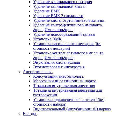
Удаление вагинального пессария
Удаление вагинальной кисты
Удаление ВМК
Удаление ВМК 2 сложности
Удаление кисты бартолиниевой железы
Удаление контрацептивного импланта
&quot;Импланон&quot;
Удаление новообразований вульвы
Установка ВМК
Установка вагинального пессария (без
стоимости пессария)
Установка контрацептивного импланта
&quot;Импланон&quot;
Энуклеация кисты вульвы
Эхогистеросальпингография
Анестезиология
Консультация анестезиолога
Массочный ингаляционный наркоз
Тотальная внутривенная анестезия
Тотальная внутривенная анестезия для
гастроскопии
Установка подключичного катетера (без
стоимости набора)
Эндотрахеальный (интубационный) наркоз
Выезда