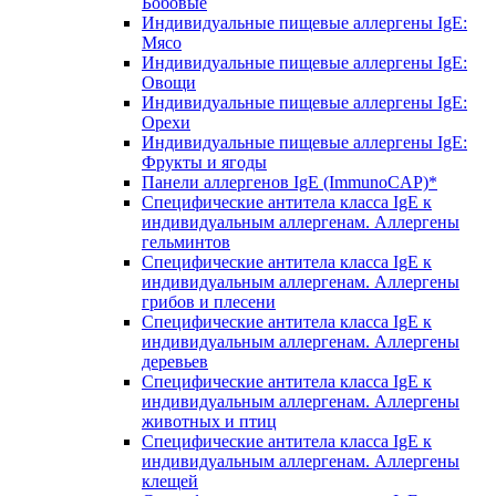
Бобовые
Индивидуальные пищевые аллергены IgE:
Мясо
Индивидуальные пищевые аллергены IgE:
Овощи
Индивидуальные пищевые аллергены IgE:
Орехи
Индивидуальные пищевые аллергены IgE:
Фрукты и ягоды
Панели аллергенов IgE (ImmunoCAP)*
Специфические антитела класса IgE к
индивидуальным аллергенам. Аллергены
гельминтов
Специфические антитела класса IgE к
индивидуальным аллергенам. Аллергены
грибов и плесени
Специфические антитела класса IgE к
индивидуальным аллергенам. Аллергены
деревьев
Специфические антитела класса IgE к
индивидуальным аллергенам. Аллергены
животных и птиц
Специфические антитела класса IgE к
индивидуальным аллергенам. Аллергены
клещей