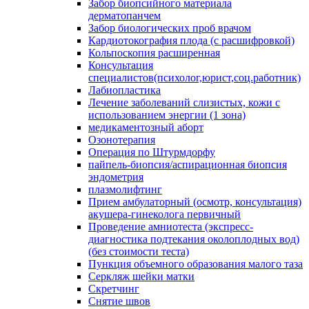
Забор биопсийного материала
дерматопанчем
Забор биологических проб врачом
Кардиотокография плода (с расшифровкой)
Кольпоскопия расширенная
Консультация
специалистов(психолог,юрист,соц.работник)
Лабиопластика
Лечение заболеваний слизистых, кожи с
использованием энергии (1 зона)
медикаментозный аборт
Озонотерапия
Операция по Штурмдорфу
пайпель-биопсия/аспирационная биопсия
эндометрия
плазмолифтинг
Прием амбулаторный (осмотр, консультация)
акушера-гинеколога первичный
Проведение амниотеста (экспресс-
диагностика подтекания околоплодных вод)
(без стоимости теста)
Пункция объемного образования малого таза
Серкляж шейки матки
Скретчинг
Снятие швов