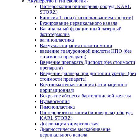
Акушерство и гинекология
Гистероскопия биполярная (оборуд. KARL
STORZ)
Биопсия 1 зона (с использованием энергии)
Бужирование цервикального канала
Вагинальный фракционный лазерный
фототермолиз
вагинопластика
Вакуум-аспирация полости матки
введение гиалуроновой кислоты НПО (без
стоимости препарата)
Введение препарата Диспорт (без стоимости
препарата)
Введение филлера при дистопии уретры (без
стоимости препарата)
Внутриматочная санация (аспирационно
ирригационная)
Вскрытие абсцесса бартолиниевой железы
Вульвоскопия
Гименопластика
Гистерорезектоскопия биполярная ( оборуд.
KARL STORZ)
Дефлорация хирургическая
Диагностическое выскабливание
цервикального канала