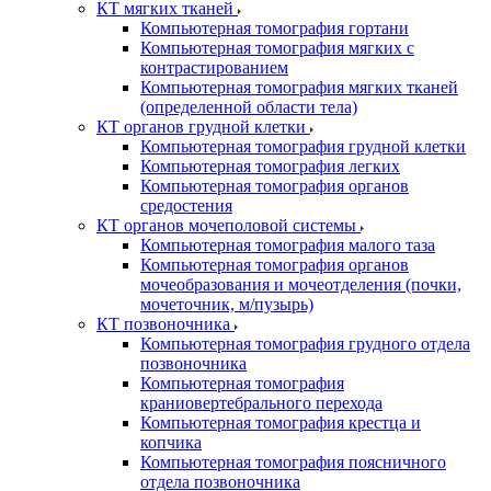
КТ мягких тканей
Компьютерная томография гортани
Компьютерная томография мягких с
контрастированием
Компьютерная томография мягких тканей
(определенной области тела)
КТ органов грудной клетки
Компьютерная томография грудной клетки
Компьютерная томография легких
Компьютерная томография органов
средостения
КТ органов мочеполовой системы
Компьютерная томография малого таза
Компьютерная томография органов
мочеобразования и мочеотделения (почки,
мочеточник, м/пузырь)
КТ позвоночника
Компьютерная томография грудного отдела
позвоночника
Компьютерная томография
краниовертебрального перехода
Компьютерная томография крестца и
копчика
Компьютерная томография поясничного
отдела позвоночника