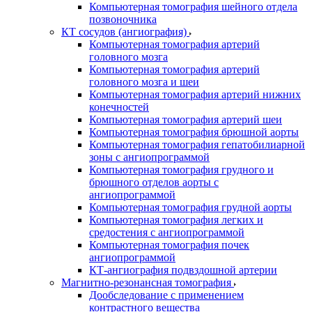
Компьютерная томография шейного отдела
позвоночника
КТ сосудов (ангиография)
Компьютерная томография артерий
головного мозга
Компьютерная томография артерий
головного мозга и шеи
Компьютерная томография артерий нижних
конечностей
Компьютерная томография артерий шеи
Компьютерная томография брюшной аорты
Компьютерная томография гепатобилиарной
зоны с ангиопрограммой
Компьютерная томография грудного и
брюшного отделов аорты с
ангиопрограммой
Компьютерная томография грудной аорты
Компьютерная томография легких и
средостения с ангиопрограммой
Компьютерная томография почек
ангиопрограммой
КТ-ангиография подвздошной артерии
Магнитно-резонансная томография
Дообследование с применением
контрастного вещества