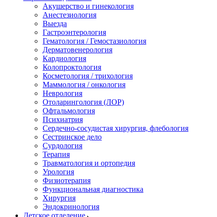
Акушерство и гинекология
Анестезиология
Выезда
Гастроэнтерология
Гематология / Гемостазиология
Дерматовенерология
Кардиология
Колопроктология
Косметология / трихология
Маммология / онкология
Неврология
Отоларингология (ЛОР)
Офтальмология
Психиатрия
Сердечно-сосудистая хирургия, флебология
Сестринское дело
Сурдология
Терапия
Травматология и ортопедия
Урология
Физиотерапия
Функциональная диагностика
Хирургия
Эндокринология
Детское отделение