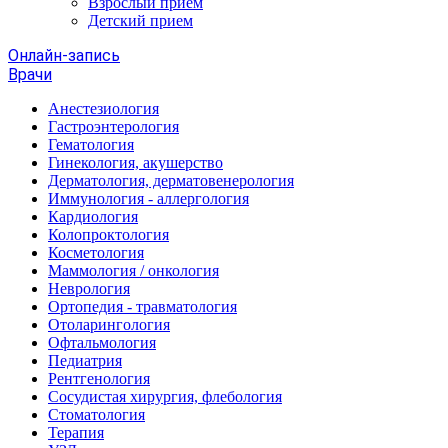
Взрослый прием
Детский прием
Онлайн-запись
Врачи
Анестезиология
Гастроэнтерология
Гематология
Гинекология, акушерство
Дерматология, дерматовенерология
Иммунология - аллергология
Кардиология
Колопроктология
Косметология
Маммология / онкология
Неврология
Ортопедия - травматология
Отоларингология
Офтальмология
Педиатрия
Рентгенология
Сосудистая хирургия, флебология
Стоматология
Терапия