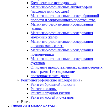
Комплексные исследования
Магнитно-резонансные ангиографии
(исследования сосудов)
Магнитно-резонансные исслед. брюшной
полости и забрюшинного пространства
Магнитно-резонансные исследования
головы
Магнитно-резонансные исследования
молочных желез
Магнитно-резонансные исследования
органов малого таза
Магнитно-резонансные исследования
позвоночника
Магнитно-резонансные исследования
суставов
Описание предоставленных компьютерных
томограмм 1 исследование
повторная запись диска
Рентгенографические исследования
Рентген брюшной полости
Рентген головы
Рентген грудной клетки
Рентген костей и суставов
Еще
Справки и медосмотры