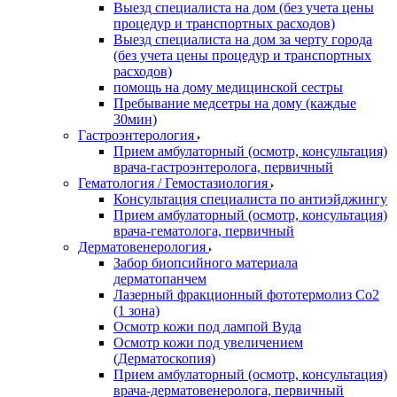
Выезд специалиста на дом (без учета цены
процедур и транспортных расходов)
Выезд специалиста на дом за черту города
(без учета цены процедур и транспортных
расходов)
помощь на дому медицинской сестры
Пребывание медсетры на дому (каждые
30мин)
Гастроэнтерология
Прием амбулаторный (осмотр, консультация)
врача-гастроэнтеролога, первичный
Гематология / Гемостазиология
Консультация специалиста по антиэйджингу
Прием амбулаторный (осмотр, консультация)
врача-гематолога, первичный
Дерматовенерология
Забор биопсийного материала
дерматопанчем
Лазерный фракционный фототермолиз Со2
(1 зона)
Осмотр кожи под лампой Вуда
Осмотр кожи под увеличением
(Дерматоскопия)
Прием амбулаторный (осмотр, консультация)
врача-дерматовенеролога, первичный