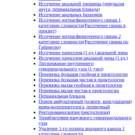
Иссечение анальной трещины (девульсия
ануса, перианальная блокада)
Иссечение анальных бахромок
Иссечение интрасфинктерного свища 1
категории сложности(Рассечение свища в
просвет)
Иссечение интрасфинктерного свища 2
категории сложности(Рассечение свища по
Габриелю)
Иссечение папиллом (1 ед.) анальной зоны
Иссечение папиллом анальной зоны (1 ед.)
Лигирование внутреннего
геморроидального узла (1 узел)
Перевязка большая гнойная в проктологии
Перевязка большая чистая в проктологии
Перевязка малая гнойная в проктологии
Перевязка малая чистая в проктологии
Перианальная блокада
Прием амбулаторный (осмотр, консультация)
врача-колопроктолога, первичный
Ректороманоскопия (ректоспопия)
Тромбэктомия наружного геморроидального
узла
Удаление 1-го полипа анального канала 1
категории сложности