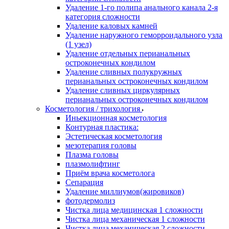
Удаление 1-го полипа анального канала 2-я
категория сложности
Удаление каловых камней
Удаление наружного геморроидального узла
(1 узел)
Удаление отдельных перианальных
остроконечных кондилом
Удаление сливных полукружных
перианальных остроконечных кондилом
Удаление сливных циркулярных
перианальных остроконечных кондилом
Косметология / трихология
Иньекционная косметология
Контурная пластика:
Эстетическая косметология
мезотерапия головы
Плазма головы
плазмолифтинг
Приём врача косметолога
Сепарация
Удаление миллиумов(жировиков)
фотодермолиз
Чистка лица медицинская 1 сложности
Чистка лица механическая 1 сложности
Чистка лица механическая 2 сложности