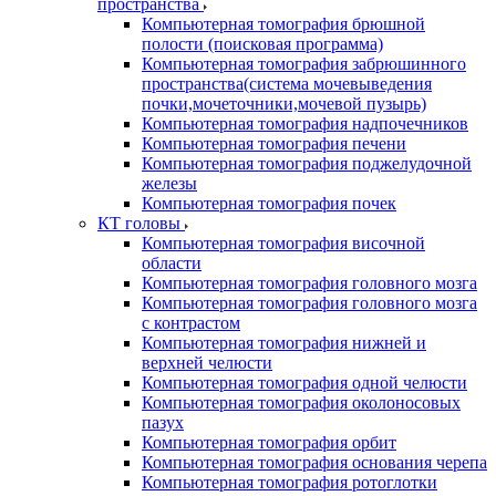
пространства
Компьютерная томография брюшной
полости (поисковая программа)
Компьютерная томография забрюшинного
пространства(система мочевыведения
почки,мочеточники,мочевой пузырь)
Компьютерная томография надпочечников
Компьютерная томография печени
Компьютерная томография поджелудочной
железы
Компьютерная томография почек
КТ головы
Компьютерная томография височной
области
Компьютерная томография головного мозга
Компьютерная томография головного мозга
с контрастом
Компьютерная томография нижней и
верхней челюсти
Компьютерная томография одной челюсти
Компьютерная томография околоносовых
пазух
Компьютерная томография орбит
Компьютерная томография основания черепа
Компьютерная томография ротоглотки