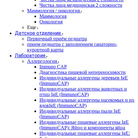
Чистка лица медицинская 2 сложности
Маммология / онкология
Маммология
Онкология
Еще
Детское отделение
Первичный приём педиатра
прием педиатра с заполнением санаторно-
курортной карты
Лаборатория
Аллергология
Immuno CAP
Диагностика пищевой непереносимости
Индивидуальные аллергены деревьев IgE
(ImmunoCAP)
Индивидуальные аллергены животных и
птиц IgE (ImmunoCAP)
Индивидуальные аллергены насекомых и их
ядовIgE (ImmunoCAP)
Индивидуальные аллергены пыли IgE
(ImmunoCAP)
Индивидуальные пищевые аллергены IgE
(ImmunoCAP): Яйцо и компоненты яйца
Индивидуальные пищевые аллергены IgE: