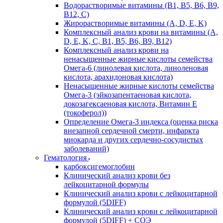
Водорастворимые витамины (B1, B5, B6, В9,
В12, С)
Жирорастворимые витамины (A, D, E, K)
Комплексный анализ крови на витамины (A,
D, E, K, C, B1, B5, B6, В9, B12)
Комплексный анализ крови на
ненасыщенные жирные кислоты семейства
Омега-6 (линолевая кислота, линоленовая
кислота, арахидоновая кислота)
Ненасыщенные жирные кислоты семейства
Омега-3 (эйкозапентаеновая кислота,
докозагексаеновая кислота, Витамин E
(токоферол))
Определение Омега-3 индекса (оценка риска
внезапной сердечной смерти, инфаркта
миокарда и других сердечно-сосудистых
заболеваний)
Гематология
карбоксигемоглобин
Клинический анализ крови без
лейкоцитарной формулы
Клинический анализ крови с лейкоцитарной
формулой (5DIFF)
Клинический анализ крови с лейкоцитарной
формулой (5DIFF) + СОЭ