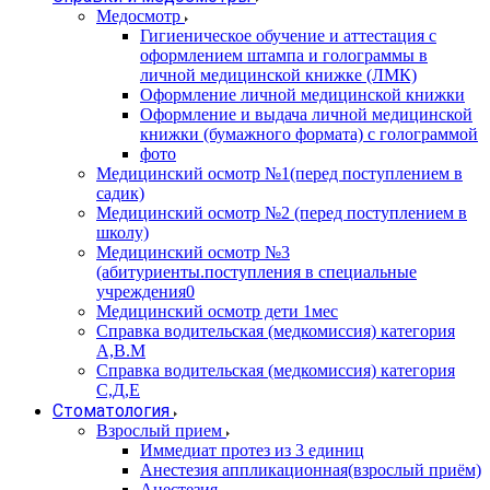
Медосмотр
Гигиеническое обучение и аттестация с
оформлением штампа и голограммы в
личной медицинской книжке (ЛМК)
Оформление личной медицинской книжки
Оформление и выдача личной медицинской
книжки (бумажного формата) с голограммой
фото
Медицинский осмотр №1(перед поступлением в
садик)
Медицинский осмотр №2 (перед поступлением в
школу)
Медицинский осмотр №3
(абитуриенты.поступления в специальные
учреждения0
Медицинский осмотр дети 1мес
Справка водительская (медкомиссия) категория
А,В.М
Справка водительская (медкомиссия) категория
С,Д,Е
Стоматология
Взрослый прием
Иммедиат протез из 3 единиц
Анестезия аппликационная(взрослый приём)
Анестезия