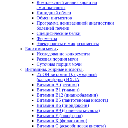
Комплексный анализ крови на
аминокислоты
Липидный обмен
Обмен пигментов
Программа неинвазивной диагностики
болезней печени
Специфические белки
Ферменты
Электролиты и микроэлементы
Биохимия мочи
Исследование конкремента
Разовая порция мочи
Суточная порция мочи
Витамины, жирные кислоты
25-OH витамин D, суммарный
(кальциферол) ИХЛА
Витамин А (ретинол)
Витамин В1 (тиамин)
Витамин В12 (цианкобаламин)
Витамин В5 (пантотеновая кислота)
Витамин В6 (пиридоксин)
Витамин В9 (фолиевая кислота)
Витамин Е (токоферол)
Витамин К (филлохинон)
Витамин С (аскорбиновая кислота)