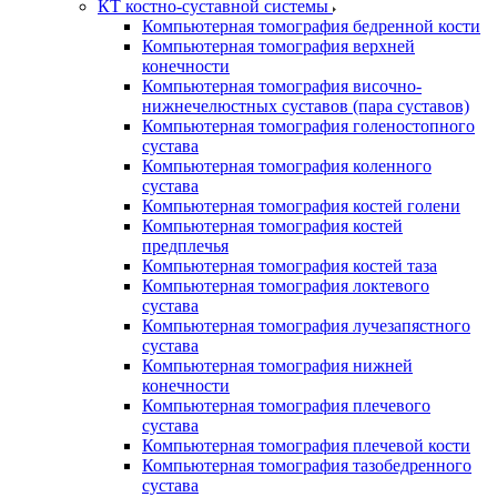
КТ костно-суставной системы
Компьютерная томография бедренной кости
Компьютерная томография верхней
конечности
Компьютерная томография височно-
нижнечелюстных суставов (пара суставов)
Компьютерная томография голеностопного
сустава
Компьютерная томография коленного
сустава
Компьютерная томография костей голени
Компьютерная томография костей
предплечья
Компьютерная томография костей таза
Компьютерная томография локтевого
сустава
Компьютерная томография лучезапястного
сустава
Компьютерная томография нижней
конечности
Компьютерная томография плечевого
сустава
Компьютерная томография плечевой кости
Компьютерная томография тазобедренного
сустава