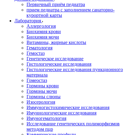
Первичный приём педиатра
прием педиатра с заполнением санаторно-
курортной карты
Лаборатория
Аллергология
Биохимия крови
Биохимия мочи
Витамины, жирные кислоты
Гематология
Гемостаз
Генетическое исследование
Гистологические исследования
Гистологические исследования пункционного
материала
Гомеостаз
Гормоны крови
Гормоны мочи
Гормоны слюны
Изосерология
Иммуногистохимические исследования
Имуннологические исследования
Имуногематология
Исследование генетических полиморфизмов
методом пцр
Коммерческие профили