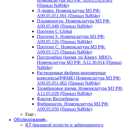
Номенклатура МЗ РФ: A09.05.029.001
(Приказ №804н)
Д-димер. Номенклатура МЗ РФ:
A09.05.051.001 (Приказ №804н)
Плазминоген. Номенклатура МЗ РФ:
A09.05.048 (Приказ №804н)
Протеин C Global
Протеин S. Номенклатура МЗ РФ:
A09.05.126 (Приказ №804н)
Протеин С. Номенклатура МЗ РФ:
A09.05.125 (Приказ №804н)
Протромбин (время, по Квику, МНО).
Номенклатура МЗ РФ: A12.30.014 (Приказ
№804н)
Растворимые фибрин-мономерные
комплексы(РФМК) Номенклатура МЗ РФ:
A09.05.051.002 (Приказ №804н)
Тромбиновое время. Номенклатура МЗ РФ:
A12.05.028 (Приказ №804н)
Фактор Виллебранда
Фибриноген. Номенклатура МЗ РФ:
A09.05.050 (Приказ №804н)
Еще
Обследования
КТ брюшной полости и забрюшинного