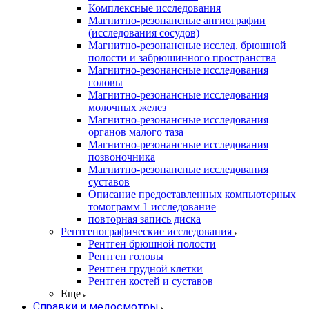
Комплексные исследования
Магнитно-резонансные ангиографии
(исследования сосудов)
Магнитно-резонансные исслед. брюшной
полости и забрюшинного пространства
Магнитно-резонансные исследования
головы
Магнитно-резонансные исследования
молочных желез
Магнитно-резонансные исследования
органов малого таза
Магнитно-резонансные исследования
позвоночника
Магнитно-резонансные исследования
суставов
Описание предоставленных компьютерных
томограмм 1 исследование
повторная запись диска
Рентгенографические исследования
Рентген брюшной полости
Рентген головы
Рентген грудной клетки
Рентген костей и суставов
Еще
Справки и медосмотры