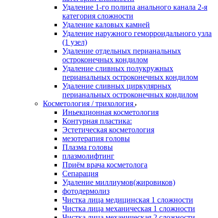
Удаление 1-го полипа анального канала 2-я
категория сложности
Удаление каловых камней
Удаление наружного геморроидального узла
(1 узел)
Удаление отдельных перианальных
остроконечных кондилом
Удаление сливных полукружных
перианальных остроконечных кондилом
Удаление сливных циркулярных
перианальных остроконечных кондилом
Косметология / трихология
Иньекционная косметология
Контурная пластика:
Эстетическая косметология
мезотерапия головы
Плазма головы
плазмолифтинг
Приём врача косметолога
Сепарация
Удаление миллиумов(жировиков)
фотодермолиз
Чистка лица медицинская 1 сложности
Чистка лица механическая 1 сложности
Чистка лица механическая 2 сложности