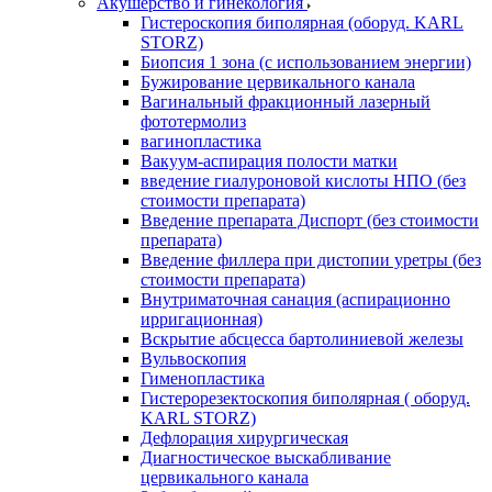
Акушерство и гинекология
Гистероскопия биполярная (оборуд. KARL
STORZ)
Биопсия 1 зона (с использованием энергии)
Бужирование цервикального канала
Вагинальный фракционный лазерный
фототермолиз
вагинопластика
Вакуум-аспирация полости матки
введение гиалуроновой кислоты НПО (без
стоимости препарата)
Введение препарата Диспорт (без стоимости
препарата)
Введение филлера при дистопии уретры (без
стоимости препарата)
Внутриматочная санация (аспирационно
ирригационная)
Вскрытие абсцесса бартолиниевой железы
Вульвоскопия
Гименопластика
Гистерорезектоскопия биполярная ( оборуд.
KARL STORZ)
Дефлорация хирургическая
Диагностическое выскабливание
цервикального канала