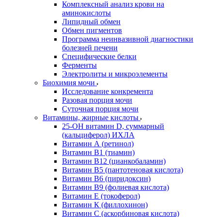
Комплексный анализ крови на
аминокислоты
Липидный обмен
Обмен пигментов
Программа неинвазивной диагностики
болезней печени
Специфические белки
Ферменты
Электролиты и микроэлементы
Биохимия мочи
Исследование конкремента
Разовая порция мочи
Суточная порция мочи
Витамины, жирные кислоты
25-OH витамин D, суммарный
(кальциферол) ИХЛА
Витамин А (ретинол)
Витамин В1 (тиамин)
Витамин В12 (цианкобаламин)
Витамин В5 (пантотеновая кислота)
Витамин В6 (пиридоксин)
Витамин В9 (фолиевая кислота)
Витамин Е (токоферол)
Витамин К (филлохинон)
Витамин С (аскорбиновая кислота)