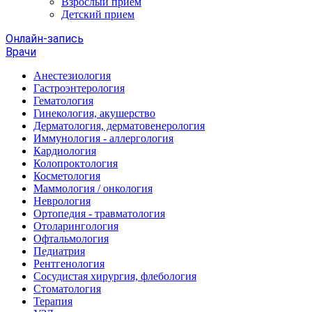
Взрослый прием
Детский прием
Онлайн-запись
Врачи
Анестезиология
Гастроэнтерология
Гематология
Гинекология, акушерство
Дерматология, дерматовенерология
Иммунология - аллергология
Кардиология
Колопроктология
Косметология
Маммология / онкология
Неврология
Ортопедия - травматология
Отоларингология
Офтальмология
Педиатрия
Рентгенология
Сосудистая хирургия, флебология
Стоматология
Терапия