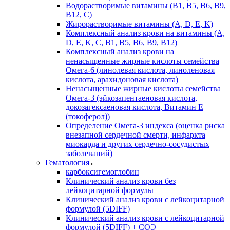
Водорастворимые витамины (B1, B5, B6, В9,
В12, С)
Жирорастворимые витамины (A, D, E, K)
Комплексный анализ крови на витамины (A,
D, E, K, C, B1, B5, B6, В9, B12)
Комплексный анализ крови на
ненасыщенные жирные кислоты семейства
Омега-6 (линолевая кислота, линоленовая
кислота, арахидоновая кислота)
Ненасыщенные жирные кислоты семейства
Омега-3 (эйкозапентаеновая кислота,
докозагексаеновая кислота, Витамин E
(токоферол))
Определение Омега-3 индекса (оценка риска
внезапной сердечной смерти, инфаркта
миокарда и других сердечно-сосудистых
заболеваний)
Гематология
карбоксигемоглобин
Клинический анализ крови без
лейкоцитарной формулы
Клинический анализ крови с лейкоцитарной
формулой (5DIFF)
Клинический анализ крови с лейкоцитарной
формулой (5DIFF) + СОЭ