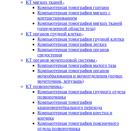
КТ мягких тканей
Компьютерная томография гортани
Компьютерная томография мягких с
контрастированием
Компьютерная томография мягких тканей
(определенной области тела)
КТ органов грудной клетки
Компьютерная томография грудной клетки
Компьютерная томография легких
Компьютерная томография органов
средостения
КТ органов мочеполовой системы
Компьютерная томография малого таза
Компьютерная томография органов
мочеобразования и мочеотделения (почки,
мочеточник, м/пузырь)
КТ позвоночника
Компьютерная томография грудного отдела
позвоночника
Компьютерная томография
краниовертебрального перехода
Компьютерная томография крестца и
копчика
Компьютерная томография поясничного
отдела позвоночника