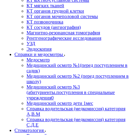
КТ костно-суставной системы
КТ мягких тканей
КТ органов грудной клетки
КТ органов мочеполовой системы
КТ позвоночника
КТ сосудов (ангиография)
Магнитно-резонансная томография
Рентгенографические исследования
УЗД
Эндоскопия
Справки и медосмотры
Медосмотр
Медицинский осмотр №1(перед поступлением в
садик)
Медицинский осмотр №2 (перед поступлением в
школу)
Медицинский осмотр №3
(абитуриенты.поступления в специальные
учреждения0
Медицинский осмотр дети 1мес
Справка водительская (медкомиссия) категория
А,В.М
Справка водительская (медкомиссия) категория
С,Д,Е
Стоматология