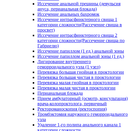
Иссечение анальной трещины (девульсия
ануса, перианальная блокада)
Иссечение анальных бахромок
Иссечение интрасфинктерного свища 1
категории сложности(Рассечение свища в
просвет)
Иссечение интрасфинктерного свища 2
категории сложности(Рассечение свища по
Габриелю)
Иссечение папиллом (1 ед.) анальной зоны
Иссечение папиллом анальной зоны (1 ед.)
Лигирование внутреннего
геморроидального узла (1 узел)
Перевязка большая гнойная в проктологии
Перевязка большая чистая в проктологии
Перевязка малая гнойная в проктологии
Перевязка малая чистая в проктологии
Перианальная блокада
Прием амбулаторный (осмотр, консультация)
врача-колопроктолога, первичный
Ректороманоскопия (ректоспопия)
Тромбэктомия наружного геморроидального
узла
Удаление 1-го полипа анального канала 1
категории сложности