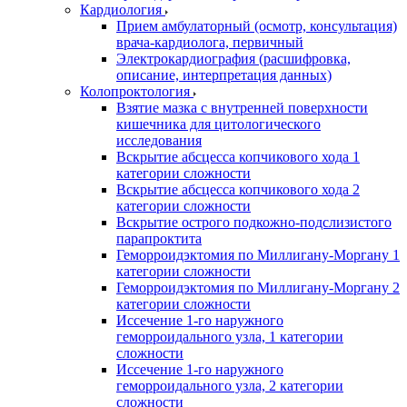
Кардиология
Прием амбулаторный (осмотр, консультация)
врача-кардиолога, первичный
Электрокардиография (расшифровка,
описание, интерпретация данных)
Колопроктология
Взятие мазка с внутренней поверхности
кишечника для цитологического
исследования
Вскрытие абсцесса копчикового хода 1
категории сложности
Вскрытие абсцесса копчикового хода 2
категории сложности
Вскрытие острого подкожно-подслизистого
парапроктита
Геморроидэктомия по Миллигану-Моргану 1
категории сложности
Геморроидэктомия по Миллигану-Моргану 2
категории сложности
Иссечение 1-го наружного
геморроидального узла, 1 категории
сложности
Иссечение 1-го наружного
геморроидального узла, 2 категории
сложности