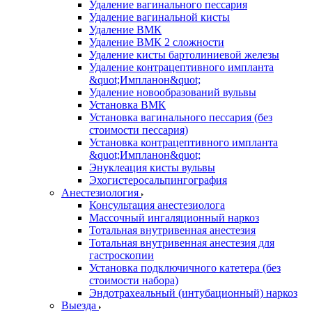
Удаление вагинального пессария
Удаление вагинальной кисты
Удаление ВМК
Удаление ВМК 2 сложности
Удаление кисты бартолиниевой железы
Удаление контрацептивного импланта
&quot;Импланон&quot;
Удаление новообразований вульвы
Установка ВМК
Установка вагинального пессария (без
стоимости пессария)
Установка контрацептивного импланта
&quot;Импланон&quot;
Энуклеация кисты вульвы
Эхогистеросальпингография
Анестезиология
Консультация анестезиолога
Массочный ингаляционный наркоз
Тотальная внутривенная анестезия
Тотальная внутривенная анестезия для
гастроскопии
Установка подключичного катетера (без
стоимости набора)
Эндотрахеальный (интубационный) наркоз
Выезда