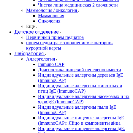
Чистка лица медицинская 2 сложности
Маммология / онкология
Маммология
Онкология
Еще
Детское отделение
Первичный приём педиатра
прием педиатра с заполнением санаторно-
курортной карты
Лаборатория
Аллергология
Immuno CAP
Диагностика пищевой непереносимости
Индивидуальные аллергены деревьев IgE
(ImmunoCAP)
Индивидуальные аллергены животных и
птиц IgE (ImmunoCAP)
Индивидуальные аллергены насекомых и их
ядовIgE (ImmunoCAP)
Индивидуальные аллергены пыли IgE
(ImmunoCAP)
Индивидуальные пищевые аллергены IgE
(ImmunoCAP): Яйцо и компоненты яйца
Индивидуальные пищевые аллергены IgE: