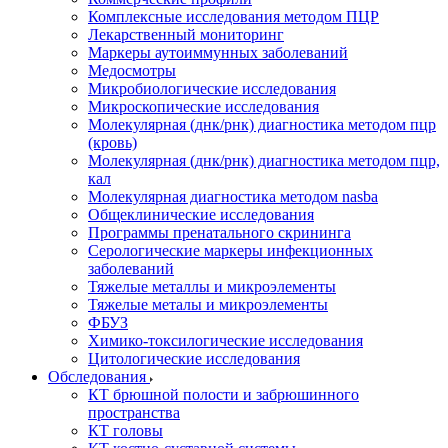
Комплексные исследования методом ПЦР
Лекарственный мониторинг
Маркеры аутоиммунных заболеваний
Медосмотры
Микробиологические исследования
Микроскопические исследования
Молекулярная (днк/рнк) диагностика методом пцр
(кровь)
Молекулярная (днк/рнк) диагностика методом пцр,
кал
Молекулярная диагностика методом nasba
Общеклинические исследования
Программы пренатального скрининга
Серологические маркеры инфекционных
заболеваний
Тяжелые металлы и микроэлементы
Тяжелые металы и микроэлементы
ФБУЗ
Химико-токсилогические исследования
Цитологические исследования
Обследования
КТ брюшной полости и забрюшинного
пространства
КТ головы