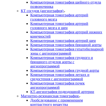
Компьютерная томография шейного отдела
позвоночника
КТ сосудов (ангиография)
Компьютерная томография артерий
головного мозга
Компьютерная томография артерий
головного мозга и шеи
Компьютерная томография артерий нижних
конечностей
Компьютерная томография артерий шеи
Компьютерная томография брюшной аорты
Компьютерная томография гепатобилиарной
зоны с ангиопрограммой
Компьютерная томография грудного и
брюшного отделов аорты с
ангиопрограммой
Компьютерная томография грудной аорты
Компьютерная томография легких и
средостения с ангиопрограммой
Компьютерная томография почек
ангиопрограммой
КТ-ангиография подвздошной артерии
Магнитно-резонансная томография
Дообследование с применением
контрастного вещества