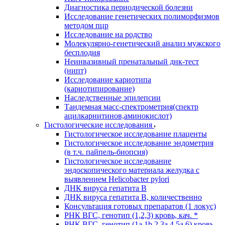
Диагностика периодической болезни
Исследование генетических полиморфизмов
методом пцр
Исследование на родство
Молекулярно-генетический анализ мужского
бесплодия
Неинвазивный пренатальный днк-тест
(нипт)
Исследование кариотипа
(кариотипирование)
Наследственные эпилепсии
Тандемная масс-спектрометрия(спектр
ацилкарнитинов,аминокислот)
Гистологические исследования
Гистологическое исследование плаценты
Гистологическое исследование эндометрия
(в т.ч. пайпель-биопсия)
Гистологическое исследование
эндоскопического материала желудка с
выявлением Helicobacter pylori
ДНК вируса гепатита B
ДНК вируса гепатита B, количественно
Консультация готовых препаратов (1 локус)
РНК ВГC, генотип (1,2,3) кровь, кач. *
РНК ВГC, генотип (1a,1b,2,3a,4,5a,6) кровь,