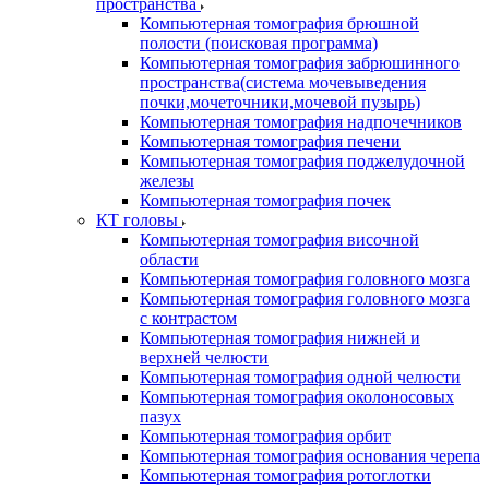
пространства
Компьютерная томография брюшной
полости (поисковая программа)
Компьютерная томография забрюшинного
пространства(система мочевыведения
почки,мочеточники,мочевой пузырь)
Компьютерная томография надпочечников
Компьютерная томография печени
Компьютерная томография поджелудочной
железы
Компьютерная томография почек
КТ головы
Компьютерная томография височной
области
Компьютерная томография головного мозга
Компьютерная томография головного мозга
с контрастом
Компьютерная томография нижней и
верхней челюсти
Компьютерная томография одной челюсти
Компьютерная томография околоносовых
пазух
Компьютерная томография орбит
Компьютерная томография основания черепа
Компьютерная томография ротоглотки