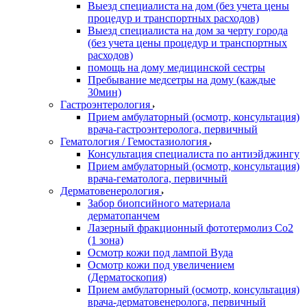
Выезд специалиста на дом (без учета цены
процедур и транспортных расходов)
Выезд специалиста на дом за черту города
(без учета цены процедур и транспортных
расходов)
помощь на дому медицинской сестры
Пребывание медсетры на дому (каждые
30мин)
Гастроэнтерология
Прием амбулаторный (осмотр, консультация)
врача-гастроэнтеролога, первичный
Гематология / Гемостазиология
Консультация специалиста по антиэйджингу
Прием амбулаторный (осмотр, консультация)
врача-гематолога, первичный
Дерматовенерология
Забор биопсийного материала
дерматопанчем
Лазерный фракционный фототермолиз Со2
(1 зона)
Осмотр кожи под лампой Вуда
Осмотр кожи под увеличением
(Дерматоскопия)
Прием амбулаторный (осмотр, консультация)
врача-дерматовенеролога, первичный