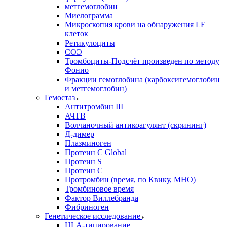
метгемоглобин
Миелограмма
Микроскопия крови на обнаружения LE
клеток
Ретикулоциты
СОЭ
Тромбоциты-Подсчёт произведен по методу
Фонио
Фракции гемоглобина (карбоксигемоглобин
и метгемоглобин)
Гемостаз
Антитромбин III
АЧТВ
Волчаночный антикоагулянт (скрининг)
Д-димер
Плазминоген
Протеин C Global
Протеин S
Протеин С
Протромбин (время, по Квику, МНО)
Тромбиновое время
Фактор Виллебранда
Фибриноген
Генетическое исследование
HLA-типирование