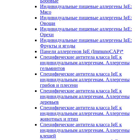
Бобовые
Индивидуальные пищевые аллергены IgE:
Мясо
Индивидуальные пищевые аллергены IgE:
Овощи
Индивидуальные пищевые аллергены IgE:
Орехи
Индивидуальные пищевые аллергены IgE:
Фрукты и ягоды
Панели аллергенов IgE (ImmunoCAP)*
Специфические антитела класса IgE к
индивидуальным аллергенам. Аллергены
гельминтов
Специфические антитела класса IgE к
индивидуальным аллергенам. Аллергены
грибов и плесени
Специфические антитела класса IgE к
индивидуальным аллергенам. Аллергены
деревьев
Специфические антитела класса IgE к
индивидуальным аллергенам. Аллергены
животных и птиц
Специфические антитела класса IgE к
индивидуальным аллергенам. Аллергены
клещей