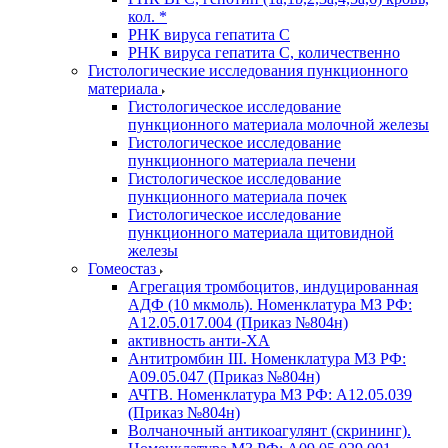
кол. *
РНК вируса гепатита C
РНК вируса гепатита C, количественно
Гистологические исследования пункционного
материала
Гистологическое исследование
пункционного материала молочной железы
Гистологическое исследование
пункционного материала печени
Гистологическое исследование
пункционного материала почек
Гистологическое исследование
пункционного материала щитовидной
железы
Гомеостаз
Агрегация тромбоцитов, индуцированная
АДФ (10 мкмоль). Номенклатура МЗ РФ:
A12.05.017.004 (Приказ №804н)
активность анти-ХА
Антитромбин III. Номенклатура МЗ РФ:
A09.05.047 (Приказ №804н)
АЧТВ. Номенклатура МЗ РФ: A12.05.039
(Приказ №804н)
Волчаночный антикоагулянт (скрининг).