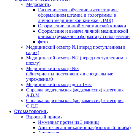
Медосмотр
Гигиеническое обучение и аттестация с
оформлением штампа и голограммы в
личной медицинской книжке (ЛМК)
Оформление личной медицинской книжки
Оформление и выдача личной медицинской
книжки (бумажного формата) с голограммой
фото
Медицинский осмотр №1(перед поступлением в
садик)
Медицинский осмотр №2 (перед поступлением в
школу)
Медицинский осмотр №3
(абитуриенты.поступления в специальные
учреждения0
Медицинский осмотр дети 1мес
Справка водительская (медкомиссия) категория
А,В.М
Справка водительская (медкомиссия) категория
С,Д,Е
Стоматология
Взрослый прием
Иммедиат протез из 3 единиц
Анестезия аппликационная(взрослый приём)
Анестезия