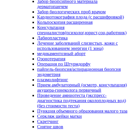
Забор биопсийного материала
дерматопанчем
Забор биологических проб врачом
Кардиотокография плода (с расшифровкой)
Кольпоскопия расширенная
Консультация
специалистов(психолог,юрист,соц.работник)
Лабиопластика
Лечение заболеваний слизистых, кожи с
использованием энергии (1 зона)
медикаментозный аборт
Озонотерапия
Операция по Штурмдорфу
пайпель-биопсия/аспирационная биопсия
эндометрия
плазмолифтинг
Прием амбулаторный (осмотр, консультация)
акушера-гинеколога первичный
Проведение амниотеста (экспресс-
диагностика подтекания околоплодных вод)
(без стоимости теста)
Пункция объемного образования малого таза
Серкляж шейки матки
Скретчинг
Снятие швов