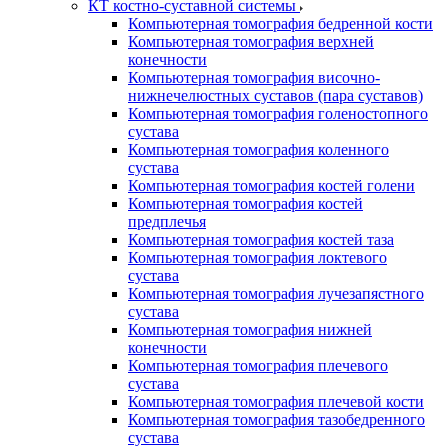
КТ костно-суставной системы
Компьютерная томография бедренной кости
Компьютерная томография верхней
конечности
Компьютерная томография височно-
нижнечелюстных суставов (пара суставов)
Компьютерная томография голеностопного
сустава
Компьютерная томография коленного
сустава
Компьютерная томография костей голени
Компьютерная томография костей
предплечья
Компьютерная томография костей таза
Компьютерная томография локтевого
сустава
Компьютерная томография лучезапястного
сустава
Компьютерная томография нижней
конечности
Компьютерная томография плечевого
сустава
Компьютерная томография плечевой кости
Компьютерная томография тазобедренного
сустава