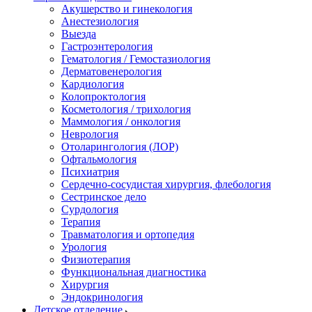
Акушерство и гинекология
Анестезиология
Выезда
Гастроэнтерология
Гематология / Гемостазиология
Дерматовенерология
Кардиология
Колопроктология
Косметология / трихология
Маммология / онкология
Неврология
Отоларингология (ЛОР)
Офтальмология
Психиатрия
Сердечно-сосудистая хирургия, флебология
Сестринское дело
Сурдология
Терапия
Травматология и ортопедия
Урология
Физиотерапия
Функциональная диагностика
Хирургия
Эндокринология
Детское отделение