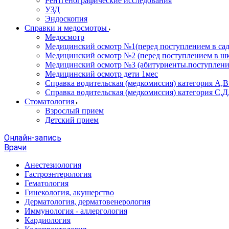
Рентгенографические исследования
УЗД
Эндоскопия
Справки и медосмотры
Медосмотр
Медицинский осмотр №1(перед поступлением в сад
Медицинский осмотр №2 (перед поступлением в шк
Медицинский осмотр №3 (абитуриенты.поступлени
Медицинский осмотр дети 1мес
Справка водительская (медкомиссия) категория А,
Справка водительская (медкомиссия) категория С,Д
Стоматология
Взрослый прием
Детский прием
Онлайн-запись
Врачи
Анестезиология
Гастроэнтерология
Гематология
Гинекология, акушерство
Дерматология, дерматовенерология
Иммунология - аллергология
Кардиология