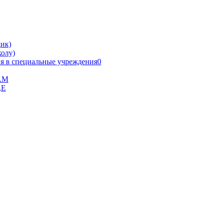
ик)
олу)
я в специальные учреждения0
В.М
,Е