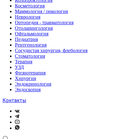
Колопроктология
Косметология
Маммология / онкология
Неврология
Ортопедия - травматология
Отоларингология
Офтальмология
Педиатрия
Рентгенология
Сосудистая хирургия, флебология
Стоматология
Терапия
УЗД
Физиотерапия
Хирургия
Эндокринология
Эндоскопия
Контакты