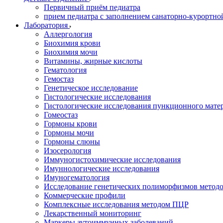
Первичный приём педиатра
прием педиатра с заполнением санаторно-курортно
Лаборатория
Аллергология
Биохимия крови
Биохимия мочи
Витамины, жирные кислоты
Гематология
Гемостаз
Генетическое исследование
Гистологические исследования
Гистологические исследования пункционного мате
Гомеостаз
Гормоны крови
Гормоны мочи
Гормоны слюны
Изосерология
Иммуногистохимические исследования
Имуннологические исследования
Имуногематология
Исследование генетических полиморфизмов метод
Коммерческие профили
Комплексные исследования методом ПЦР
Лекарственный мониторинг
Маркеры аутоиммунных заболеваний