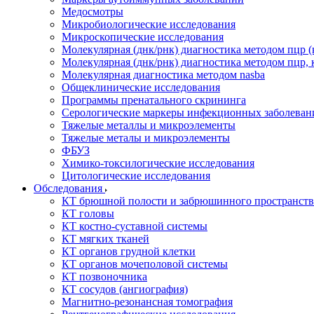
Медосмотры
Микробиологические исследования
Микроскопические исследования
Молекулярная (днк/рнк) диагностика методом пцр (
Молекулярная (днк/рнк) диагностика методом пцр, 
Молекулярная диагностика методом nasba
Общеклинические исследования
Программы пренатального скрининга
Серологические маркеры инфекционных заболеван
Тяжелые металлы и микроэлементы
Тяжелые металы и микроэлементы
ФБУЗ
Химико-токсилогические исследования
Цитологические исследования
Обследования
КТ брюшной полости и забрюшинного пространств
КТ головы
КТ костно-суставной системы
КТ мягких тканей
КТ органов грудной клетки
КТ органов мочеполовой системы
КТ позвоночника
КТ сосудов (ангиография)
Магнитно-резонансная томография