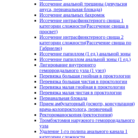
Иссечение анальной трещины (девульсия
ануса, перианальная блокада)
Иссечение анальных бахромок
Иссечение интрасфинктерного свища 1
категории сложности(Рассечение свища в
просвет)
Иссечение интрасфинктерного свища 2
категории сложности(Рассечение свища по
Габриелю)
Иссечение папиллом (1 ед.) анальной зоны
Иссечение папиллом анальной зоны (1 ед.)
Лигирование внутреннего
геморроидального узла (1 узел)
Перевязка большая гнойная в проктологии
Перевязка большая чистая в проктологии
Перевязка малая гнойная в проктологии
Перевязка малая чистая в проктологии
Перианальная блокада
Прием амбулаторный (осмотр, консультация)
врача-колопроктолога, первичный
Ректороманоскопия (ректоспопия)
Тромбэктомия наружного геморроидального
узла
Удаление 1-го полипа анального канала 1
категории сложности