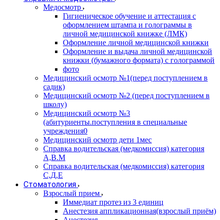
Медосмотр
Гигиеническое обучение и аттестация с
оформлением штампа и голограммы в
личной медицинской книжке (ЛМК)
Оформление личной медицинской книжки
Оформление и выдача личной медицинской
книжки (бумажного формата) с голограммой
фото
Медицинский осмотр №1(перед поступлением в
садик)
Медицинский осмотр №2 (перед поступлением в
школу)
Медицинский осмотр №3
(абитуриенты.поступления в специальные
учреждения0
Медицинский осмотр дети 1мес
Справка водительская (медкомиссия) категория
А,В.М
Справка водительская (медкомиссия) категория
С,Д,Е
Стоматология
Взрослый прием
Иммедиат протез из 3 единиц
Анестезия аппликационная(взрослый приём)
Анестезия