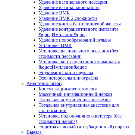
Удаление вагинального пессария
Удаление вагинальной кисты
Удаление ВМК
Удаление ВМК 2 сложности
Удаление кисты бартолиниевой железы
Удаление контрацептивного импланта
&quot;Импланон&quot;
Удаление новообразований вульвы
Установка ВМК
Установка вагинального пессария (без
стоимости пессария)
Установка контрацептивного импланта
&quot;Импланон&quot;
Энуклеация кисты вульвы
Эхогистеросальпингография
Анестезиология
Консультация анестезиолога
Массочный ингаляционный наркоз
Тотальная внутривенная анестезия
Тотальная внутривенная анестезия для
гастроскопии
Установка подключичного катетера (без
стоимости набора)
Эндотрахеальный (интубационный) наркоз
Выезда