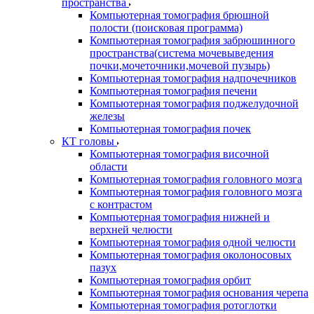
пространства
Компьютерная томография брюшной
полости (поисковая программа)
Компьютерная томография забрюшинного
пространства(система мочевыведения
почки,мочеточники,мочевой пузырь)
Компьютерная томография надпочечников
Компьютерная томография печени
Компьютерная томография поджелудочной
железы
Компьютерная томография почек
КТ головы
Компьютерная томография височной
области
Компьютерная томография головного мозга
Компьютерная томография головного мозга
с контрастом
Компьютерная томография нижней и
верхней челюсти
Компьютерная томография одной челюсти
Компьютерная томография околоносовых
пазух
Компьютерная томография орбит
Компьютерная томография основания черепа
Компьютерная томография ротоглотки