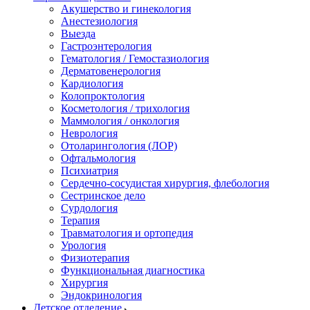
Акушерство и гинекология
Анестезиология
Выезда
Гастроэнтерология
Гематология / Гемостазиология
Дерматовенерология
Кардиология
Колопроктология
Косметология / трихология
Маммология / онкология
Неврология
Отоларингология (ЛОР)
Офтальмология
Психиатрия
Сердечно-сосудистая хирургия, флебология
Сестринское дело
Сурдология
Терапия
Травматология и ортопедия
Урология
Физиотерапия
Функциональная диагностика
Хирургия
Эндокринология
Детское отделение