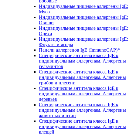
Бобовые
Индивидуальные пищевые аллергены IgE:
Мясо
Индивидуальные пищевые аллергены IgE:
Овощи
Индивидуальные пищевые аллергены IgE:
Орехи
Индивидуальные пищевые аллергены IgE:
Фрукты и ягоды
Панели аллергенов IgE (ImmunoCAP)*
Специфические антитела класса IgE к
индивидуальным аллергенам. Аллергены
гельминтов
Специфические антитела класса IgE к
индивидуальным аллергенам. Аллергены
грибов и плесени
Специфические антитела класса IgE к
индивидуальным аллергенам. Аллергены
деревьев
Специфические антитела класса IgE к
индивидуальным аллергенам. Аллергены
животных и птиц
Специфические антитела класса IgE к
индивидуальным аллергенам. Аллергены
клещей