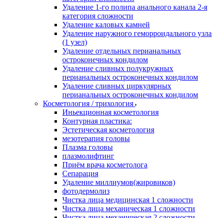
Удаление 1-го полипа анального канала 2-я
категория сложности
Удаление каловых камней
Удаление наружного геморроидального узла
(1 узел)
Удаление отдельных перианальных
остроконечных кондилом
Удаление сливных полукружных
перианальных остроконечных кондилом
Удаление сливных циркулярных
перианальных остроконечных кондилом
Косметология / трихология
Иньекционная косметология
Контурная пластика:
Эстетическая косметология
мезотерапия головы
Плазма головы
плазмолифтинг
Приём врача косметолога
Сепарация
Удаление миллиумов(жировиков)
фотодермолиз
Чистка лица медицинская 1 сложности
Чистка лица механическая 1 сложности
Чистка лица механическая 2 сложности