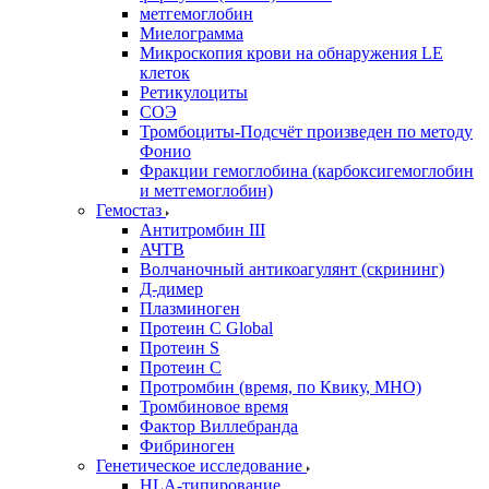
метгемоглобин
Миелограмма
Микроскопия крови на обнаружения LE
клеток
Ретикулоциты
СОЭ
Тромбоциты-Подсчёт произведен по методу
Фонио
Фракции гемоглобина (карбоксигемоглобин
и метгемоглобин)
Гемостаз
Антитромбин III
АЧТВ
Волчаночный антикоагулянт (скрининг)
Д-димер
Плазминоген
Протеин C Global
Протеин S
Протеин С
Протромбин (время, по Квику, МНО)
Тромбиновое время
Фактор Виллебранда
Фибриноген
Генетическое исследование
HLA-типирование