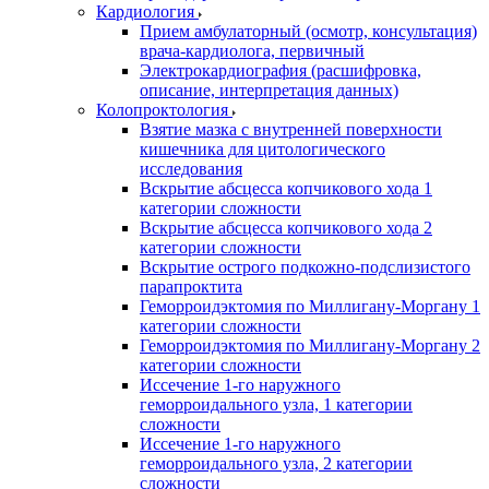
Кардиология
Прием амбулаторный (осмотр, консультация)
врача-кардиолога, первичный
Электрокардиография (расшифровка,
описание, интерпретация данных)
Колопроктология
Взятие мазка с внутренней поверхности
кишечника для цитологического
исследования
Вскрытие абсцесса копчикового хода 1
категории сложности
Вскрытие абсцесса копчикового хода 2
категории сложности
Вскрытие острого подкожно-подслизистого
парапроктита
Геморроидэктомия по Миллигану-Моргану 1
категории сложности
Геморроидэктомия по Миллигану-Моргану 2
категории сложности
Иссечение 1-го наружного
геморроидального узла, 1 категории
сложности
Иссечение 1-го наружного
геморроидального узла, 2 категории
сложности