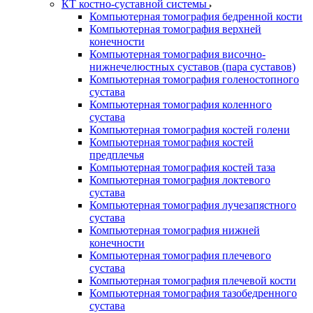
КТ костно-суставной системы
Компьютерная томография бедренной кости
Компьютерная томография верхней
конечности
Компьютерная томография височно-
нижнечелюстных суставов (пара суставов)
Компьютерная томография голеностопного
сустава
Компьютерная томография коленного
сустава
Компьютерная томография костей голени
Компьютерная томография костей
предплечья
Компьютерная томография костей таза
Компьютерная томография локтевого
сустава
Компьютерная томография лучезапястного
сустава
Компьютерная томография нижней
конечности
Компьютерная томография плечевого
сустава
Компьютерная томография плечевой кости
Компьютерная томография тазобедренного
сустава