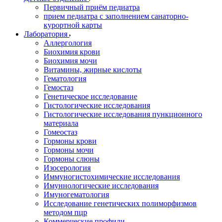
Первичный приём педиатра
прием педиатра с заполнением санаторно-
курортной карты
Лаборатория
Аллергология
Биохимия крови
Биохимия мочи
Витамины, жирные кислоты
Гематология
Гемостаз
Генетическое исследование
Гистологические исследования
Гистологические исследования пункционного
материала
Гомеостаз
Гормоны крови
Гормоны мочи
Гормоны слюны
Изосерология
Иммуногистохимические исследования
Имуннологические исследования
Имуногематология
Исследование генетических полиморфизмов
методом пцр
Коммерческие профили