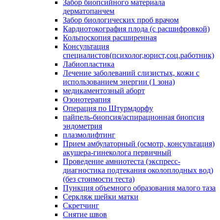
Забор биопсийного материала
дерматопанчем
Забор биологических проб врачом
Кардиотокография плода (с расшифровкой)
Кольпоскопия расширенная
Консультация
специалистов(психолог,юрист,соц.работник)
Лабиопластика
Лечение заболеваний слизистых, кожи с
использованием энергии (1 зона)
медикаментозный аборт
Озонотерапия
Операция по Штурмдорфу
пайпель-биопсия/аспирационная биопсия
эндометрия
плазмолифтинг
Прием амбулаторный (осмотр, консультация)
акушера-гинеколога первичный
Проведение амниотеста (экспресс-
диагностика подтекания околоплодных вод)
(без стоимости теста)
Пункция объемного образования малого таза
Серкляж шейки матки
Скретчинг
Снятие швов