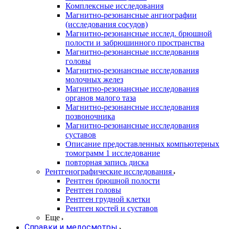
Комплексные исследования
Магнитно-резонансные ангиографии
(исследования сосудов)
Магнитно-резонансные исслед. брюшной
полости и забрюшинного пространства
Магнитно-резонансные исследования
головы
Магнитно-резонансные исследования
молочных желез
Магнитно-резонансные исследования
органов малого таза
Магнитно-резонансные исследования
позвоночника
Магнитно-резонансные исследования
суставов
Описание предоставленных компьютерных
томограмм 1 исследование
повторная запись диска
Рентгенографические исследования
Рентген брюшной полости
Рентген головы
Рентген грудной клетки
Рентген костей и суставов
Еще
Справки и медосмотры