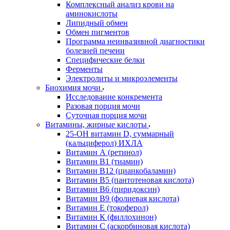
Комплексный анализ крови на
аминокислоты
Липидный обмен
Обмен пигментов
Программа неинвазивной диагностики
болезней печени
Специфические белки
Ферменты
Электролиты и микроэлементы
Биохимия мочи
Исследование конкремента
Разовая порция мочи
Суточная порция мочи
Витамины, жирные кислоты
25-OH витамин D, суммарный
(кальциферол) ИХЛА
Витамин А (ретинол)
Витамин В1 (тиамин)
Витамин В12 (цианкобаламин)
Витамин В5 (пантотеновая кислота)
Витамин В6 (пиридоксин)
Витамин В9 (фолиевая кислота)
Витамин Е (токоферол)
Витамин К (филлохинон)
Витамин С (аскорбиновая кислота)