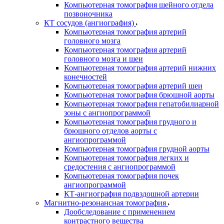
Компьютерная томография шейного отдела
позвоночника
КТ сосудов (ангиография)
Компьютерная томография артерий
головного мозга
Компьютерная томография артерий
головного мозга и шеи
Компьютерная томография артерий нижних
конечностей
Компьютерная томография артерий шеи
Компьютерная томография брюшной аорты
Компьютерная томография гепатобилиарной
зоны с ангиопрограммой
Компьютерная томография грудного и
брюшного отделов аорты с
ангиопрограммой
Компьютерная томография грудной аорты
Компьютерная томография легких и
средостения с ангиопрограммой
Компьютерная томография почек
ангиопрограммой
КТ-ангиография подвздошной артерии
Магнитно-резонансная томография
Дообследование с применением
контрастного вещества