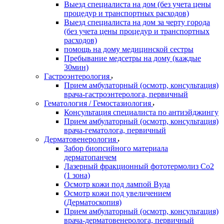
Выезд специалиста на дом (без учета цены
процедур и транспортных расходов)
Выезд специалиста на дом за черту города
(без учета цены процедур и транспортных
расходов)
помощь на дому медицинской сестры
Пребывание медсетры на дому (каждые
30мин)
Гастроэнтерология
Прием амбулаторный (осмотр, консультация)
врача-гастроэнтеролога, первичный
Гематология / Гемостазиология
Консультация специалиста по антиэйджингу
Прием амбулаторный (осмотр, консультация)
врача-гематолога, первичный
Дерматовенерология
Забор биопсийного материала
дерматопанчем
Лазерный фракционный фототермолиз Со2
(1 зона)
Осмотр кожи под лампой Вуда
Осмотр кожи под увеличением
(Дерматоскопия)
Прием амбулаторный (осмотр, консультация)
врача-дерматовенеролога, первичный