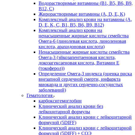
Водорастворимые витамины (B1, B5, B6, В9,
В12, С)
Жирорастворимые витамины (A, D, E, K)
Комплексный анализ крови на витамины (A,
D, E, K, C, B1, B5, B6, В9, B12)
Комплексный анализ крови на
ненасыщенные жирные кислоты семейства
Омега-6 (линолевая кислота, линоленовая
кислота, арахидоновая кислота)
Ненасыщенные жирные кислоты семейства
Омега-3 (эйкозапентаеновая кислота,
докозагексаеновая кислота, Витамин E
(токоферол))
Определение Омега-3 индекса (оценка риска
внезапной сердечной смерти, инфаркта
миокарда и других сердечно-сосудистых
заболеваний)
Гематология
карбоксигемоглобин
Клинический анализ крови без
лейкоцитарной формулы
Клинический анализ крови с лейкоцитарной
формулой (5DIFF)
Клинический анализ крови с лейкоцитарной
формулой (5DIFF) + СОЭ