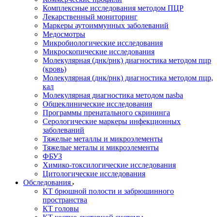
Комплексные исследования методом ПЦР
Лекарственный мониторинг
Маркеры аутоиммунных заболеваний
Медосмотры
Микробиологические исследования
Микроскопические исследования
Молекулярная (днк/рнк) диагностика методом пцр
(кровь)
Молекулярная (днк/рнк) диагностика методом пцр,
кал
Молекулярная диагностика методом nasba
Общеклинические исследования
Программы пренатального скрининга
Серологические маркеры инфекционных
заболеваний
Тяжелые металлы и микроэлементы
Тяжелые металы и микроэлементы
ФБУЗ
Химико-токсилогические исследования
Цитологические исследования
Обследования
КТ брюшной полости и забрюшинного
пространства
КТ головы