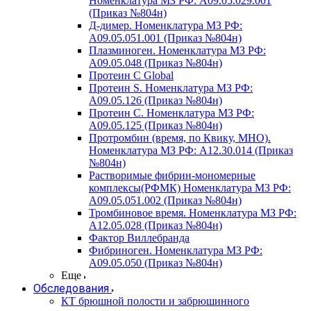
Номенклатура МЗ РФ: A09.05.029.001
(Приказ №804н)
Д-димер. Номенклатура МЗ РФ:
A09.05.051.001 (Приказ №804н)
Плазминоген. Номенклатура МЗ РФ:
A09.05.048 (Приказ №804н)
Протеин C Global
Протеин S. Номенклатура МЗ РФ:
A09.05.126 (Приказ №804н)
Протеин С. Номенклатура МЗ РФ:
A09.05.125 (Приказ №804н)
Протромбин (время, по Квику, МНО).
Номенклатура МЗ РФ: A12.30.014 (Приказ
№804н)
Растворимые фибрин-мономерные
комплексы(РФМК) Номенклатура МЗ РФ:
A09.05.051.002 (Приказ №804н)
Тромбиновое время. Номенклатура МЗ РФ:
A12.05.028 (Приказ №804н)
Фактор Виллебранда
Фибриноген. Номенклатура МЗ РФ:
A09.05.050 (Приказ №804н)
Еще
Обследования
КТ брюшной полости и забрюшинного