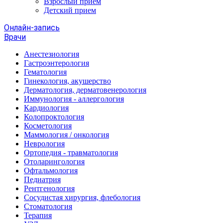
Взрослый прием
Детский прием
Онлайн-запись
Врачи
Анестезиология
Гастроэнтерология
Гематология
Гинекология, акушерство
Дерматология, дерматовенерология
Иммунология - аллергология
Кардиология
Колопроктология
Косметология
Маммология / онкология
Неврология
Ортопедия - травматология
Отоларингология
Офтальмология
Педиатрия
Рентгенология
Сосудистая хирургия, флебология
Стоматология
Терапия