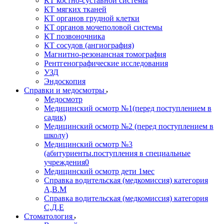
КТ костно-суставной системы
КТ мягких тканей
КТ органов грудной клетки
КТ органов мочеполовой системы
КТ позвоночника
КТ сосудов (ангиография)
Магнитно-резонансная томография
Рентгенографические исследования
УЗД
Эндоскопия
Справки и медосмотры
Медосмотр
Медицинский осмотр №1(перед поступлением в
садик)
Медицинский осмотр №2 (перед поступлением в
школу)
Медицинский осмотр №3
(абитуриенты.поступления в специальные
учреждения0
Медицинский осмотр дети 1мес
Справка водительская (медкомиссия) категория
А,В.М
Справка водительская (медкомиссия) категория
С,Д,Е
Стоматология