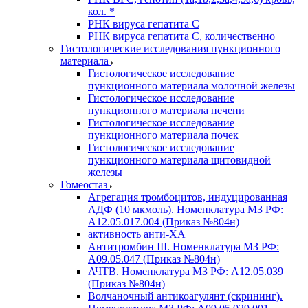
кол. *
РНК вируса гепатита C
РНК вируса гепатита C, количественно
Гистологические исследования пункционного
материала
Гистологическое исследование
пункционного материала молочной железы
Гистологическое исследование
пункционного материала печени
Гистологическое исследование
пункционного материала почек
Гистологическое исследование
пункционного материала щитовидной
железы
Гомеостаз
Агрегация тромбоцитов, индуцированная
АДФ (10 мкмоль). Номенклатура МЗ РФ:
A12.05.017.004 (Приказ №804н)
активность анти-ХА
Антитромбин III. Номенклатура МЗ РФ:
A09.05.047 (Приказ №804н)
АЧТВ. Номенклатура МЗ РФ: A12.05.039
(Приказ №804н)
Волчаночный антикоагулянт (скрининг).