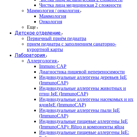
Чистка лица медицинская 2 сложности
Маммология / онкология
Маммология
Онкология
Еще
Детское отделение
Первичный приём педиатра
прием педиатра с заполнением санаторно-
курортной карты
Лаборатория
Аллергология
Immuno CAP
Диагностика пищевой непереносимости
Индивидуальные аллергены деревьев IgE
(ImmunoCAP)
Индивидуальные аллергены животных и
птиц IgE (ImmunoCAP)
Индивидуальные аллергены насекомых и их
ядовIgE (ImmunoCAP)
Индивидуальные аллергены пыли IgE
(ImmunoCAP)
Индивидуальные пищевые аллергены IgE
(ImmunoCAP): Яйцо и компоненты яйца
Индивидуальные пищевые аллергены IgE: