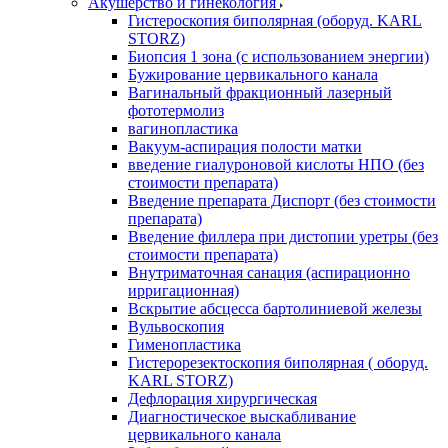
Акушерство и гинекология
Гистероскопия биполярная (оборуд. KARL
STORZ)
Биопсия 1 зона (с использованием энергии)
Бужирование цервикального канала
Вагинальный фракционный лазерный
фототермолиз
вагинопластика
Вакуум-аспирация полости матки
введение гиалуроновой кислоты НПО (без
стоимости препарата)
Введение препарата Диспорт (без стоимости
препарата)
Введение филлера при дистопии уретры (без
стоимости препарата)
Внутриматочная санация (аспирационно
ирригационная)
Вскрытие абсцесса бартолиниевой железы
Вульвоскопия
Гименопластика
Гистерорезектоскопия биполярная ( оборуд.
KARL STORZ)
Дефлорация хирургическая
Диагностическое выскабливание
цервикального канала