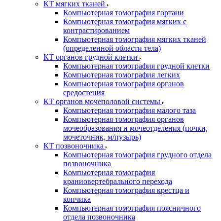
КТ мягких тканей
Компьютерная томография гортани
Компьютерная томография мягких с
контрастированием
Компьютерная томография мягких тканей
(определенной области тела)
КТ органов грудной клетки
Компьютерная томография грудной клетки
Компьютерная томография легких
Компьютерная томография органов
средостения
КТ органов мочеполовой системы
Компьютерная томография малого таза
Компьютерная томография органов
мочеобразования и мочеотделения (почки,
мочеточник, м/пузырь)
КТ позвоночника
Компьютерная томография грудного отдела
позвоночника
Компьютерная томография
краниовертебрального перехода
Компьютерная томография крестца и
копчика
Компьютерная томография поясничного
отдела позвоночника