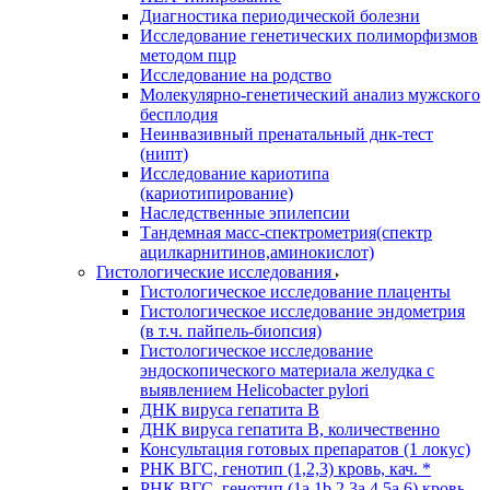
Диагностика периодической болезни
Исследование генетических полиморфизмов
методом пцр
Исследование на родство
Молекулярно-генетический анализ мужского
бесплодия
Неинвазивный пренатальный днк-тест
(нипт)
Исследование кариотипа
(кариотипирование)
Наследственные эпилепсии
Тандемная масс-спектрометрия(спектр
ацилкарнитинов,аминокислот)
Гистологические исследования
Гистологическое исследование плаценты
Гистологическое исследование эндометрия
(в т.ч. пайпель-биопсия)
Гистологическое исследование
эндоскопического материала желудка с
выявлением Helicobacter pylori
ДНК вируса гепатита B
ДНК вируса гепатита B, количественно
Консультация готовых препаратов (1 локус)
РНК ВГC, генотип (1,2,3) кровь, кач. *
РНК ВГC, генотип (1a,1b,2,3a,4,5a,6) кровь,