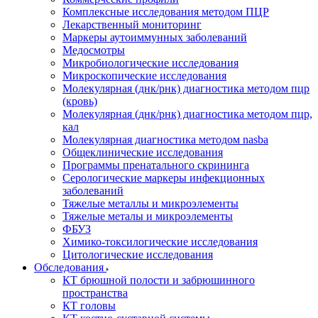
Комплексные исследования методом ПЦР
Лекарственный мониторинг
Маркеры аутоиммунных заболеваний
Медосмотры
Микробиологические исследования
Микроскопические исследования
Молекулярная (днк/рнк) диагностика методом пцр
(кровь)
Молекулярная (днк/рнк) диагностика методом пцр,
кал
Молекулярная диагностика методом nasba
Общеклинические исследования
Программы пренатального скрининга
Серологические маркеры инфекционных
заболеваний
Тяжелые металлы и микроэлементы
Тяжелые металы и микроэлементы
ФБУЗ
Химико-токсилогические исследования
Цитологические исследования
Обследования
КТ брюшной полости и забрюшинного
пространства
КТ головы