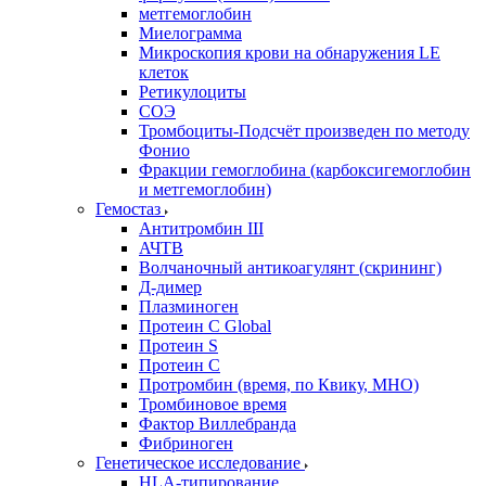
метгемоглобин
Миелограмма
Микроскопия крови на обнаружения LE
клеток
Ретикулоциты
СОЭ
Тромбоциты-Подсчёт произведен по методу
Фонио
Фракции гемоглобина (карбоксигемоглобин
и метгемоглобин)
Гемостаз
Антитромбин III
АЧТВ
Волчаночный антикоагулянт (скрининг)
Д-димер
Плазминоген
Протеин C Global
Протеин S
Протеин С
Протромбин (время, по Квику, МНО)
Тромбиновое время
Фактор Виллебранда
Фибриноген
Генетическое исследование
HLA-типирование