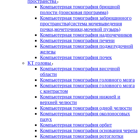
пространства
Компьютерная томография брюшной
полости (поисковая программа)
Компьютерная томография забрюшинного
пространства(система мочевыведения
почки,мочеточники,мочевой пузырь)
Компьютерная томография надпочечников
Компьютерная томография печени
Компьютерная томография поджелудочной
железы
Компьютерная томография почек
КТ головы
Компьютерная томография височной
области
Компьютерная томография головного мозга
Компьютерная томография головного мозга
с контрастом
Компьютерная томография нижней и
верхней челюсти
Компьютерная томография одной челюсти
Компьютерная томография околоносовых
пазух
Компьютерная томография орбит
Компьютерная томография основания черепа
Компьютерная томография ротоглотки