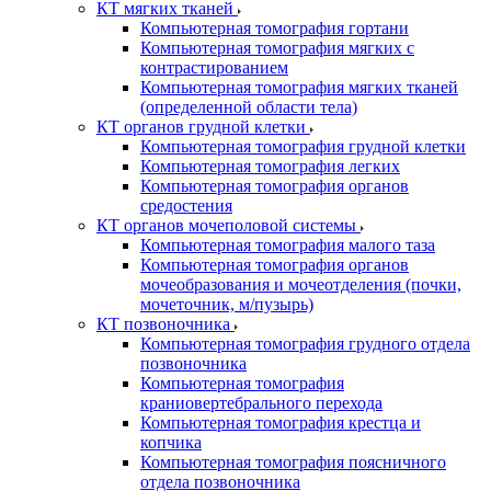
КТ мягких тканей
Компьютерная томография гортани
Компьютерная томография мягких с
контрастированием
Компьютерная томография мягких тканей
(определенной области тела)
КТ органов грудной клетки
Компьютерная томография грудной клетки
Компьютерная томография легких
Компьютерная томография органов
средостения
КТ органов мочеполовой системы
Компьютерная томография малого таза
Компьютерная томография органов
мочеобразования и мочеотделения (почки,
мочеточник, м/пузырь)
КТ позвоночника
Компьютерная томография грудного отдела
позвоночника
Компьютерная томография
краниовертебрального перехода
Компьютерная томография крестца и
копчика
Компьютерная томография поясничного
отдела позвоночника