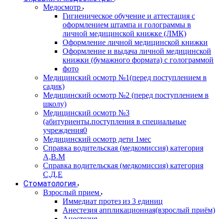
Медосмотр
Гигиеническое обучение и аттестация с
оформлением штампа и голограммы в
личной медицинской книжке (ЛМК)
Оформление личной медицинской книжки
Оформление и выдача личной медицинской
книжки (бумажного формата) с голограммой
фото
Медицинский осмотр №1(перед поступлением в
садик)
Медицинский осмотр №2 (перед поступлением в
школу)
Медицинский осмотр №3
(абитуриенты.поступления в специальные
учреждения0
Медицинский осмотр дети 1мес
Справка водительская (медкомиссия) категория
А,В.М
Справка водительская (медкомиссия) категория
С,Д,Е
Стоматология
Взрослый прием
Иммедиат протез из 3 единиц
Анестезия аппликационная(взрослый приём)
Анестезия