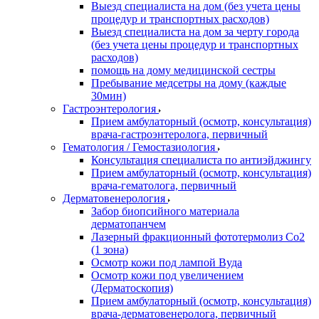
Выезд специалиста на дом (без учета цены
процедур и транспортных расходов)
Выезд специалиста на дом за черту города
(без учета цены процедур и транспортных
расходов)
помощь на дому медицинской сестры
Пребывание медсетры на дому (каждые
30мин)
Гастроэнтерология
Прием амбулаторный (осмотр, консультация)
врача-гастроэнтеролога, первичный
Гематология / Гемостазиология
Консультация специалиста по антиэйджингу
Прием амбулаторный (осмотр, консультация)
врача-гематолога, первичный
Дерматовенерология
Забор биопсийного материала
дерматопанчем
Лазерный фракционный фототермолиз Со2
(1 зона)
Осмотр кожи под лампой Вуда
Осмотр кожи под увеличением
(Дерматоскопия)
Прием амбулаторный (осмотр, консультация)
врача-дерматовенеролога, первичный