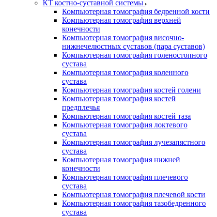
КТ костно-суставной системы
Компьютерная томография бедренной кости
Компьютерная томография верхней
конечности
Компьютерная томография височно-
нижнечелюстных суставов (пара суставов)
Компьютерная томография голеностопного
сустава
Компьютерная томография коленного
сустава
Компьютерная томография костей голени
Компьютерная томография костей
предплечья
Компьютерная томография костей таза
Компьютерная томография локтевого
сустава
Компьютерная томография лучезапястного
сустава
Компьютерная томография нижней
конечности
Компьютерная томография плечевого
сустава
Компьютерная томография плечевой кости
Компьютерная томография тазобедренного
сустава