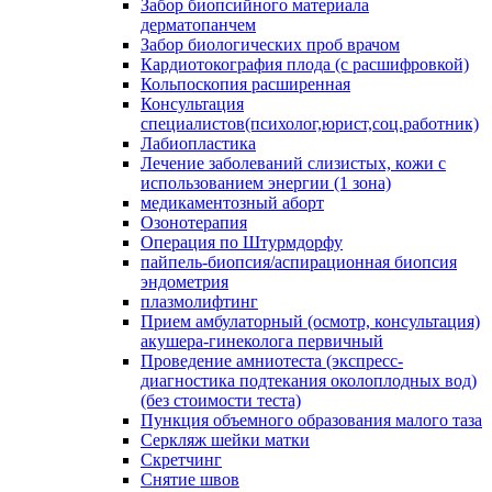
Забор биопсийного материала
дерматопанчем
Забор биологических проб врачом
Кардиотокография плода (с расшифровкой)
Кольпоскопия расширенная
Консультация
специалистов(психолог,юрист,соц.работник)
Лабиопластика
Лечение заболеваний слизистых, кожи с
использованием энергии (1 зона)
медикаментозный аборт
Озонотерапия
Операция по Штурмдорфу
пайпель-биопсия/аспирационная биопсия
эндометрия
плазмолифтинг
Прием амбулаторный (осмотр, консультация)
акушера-гинеколога первичный
Проведение амниотеста (экспресс-
диагностика подтекания околоплодных вод)
(без стоимости теста)
Пункция объемного образования малого таза
Серкляж шейки матки
Скретчинг
Снятие швов