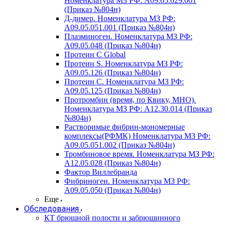
Номенклатура МЗ РФ: A09.05.029.001
(Приказ №804н)
Д-димер. Номенклатура МЗ РФ:
A09.05.051.001 (Приказ №804н)
Плазминоген. Номенклатура МЗ РФ:
A09.05.048 (Приказ №804н)
Протеин C Global
Протеин S. Номенклатура МЗ РФ:
A09.05.126 (Приказ №804н)
Протеин С. Номенклатура МЗ РФ:
A09.05.125 (Приказ №804н)
Протромбин (время, по Квику, МНО).
Номенклатура МЗ РФ: A12.30.014 (Приказ
№804н)
Растворимые фибрин-мономерные
комплексы(РФМК) Номенклатура МЗ РФ:
A09.05.051.002 (Приказ №804н)
Тромбиновое время. Номенклатура МЗ РФ:
A12.05.028 (Приказ №804н)
Фактор Виллебранда
Фибриноген. Номенклатура МЗ РФ:
A09.05.050 (Приказ №804н)
Еще
Обследования
КТ брюшной полости и забрюшинного