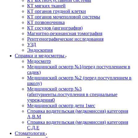
КТ костно-суставной системы
КТ мягких тканей
КТ органов грудной клетки
КТ органов мочеполовой системы
КТ позвоночника
КТ сосудов (ангиография)
Магнитно-резонансная томография
Рентгенографические исследования
УЗД
Эндоскопия
Справки и медосмотры
Медосмотр
Медицинский осмотр №1(перед поступлением в
садик)
Медицинский осмотр №2 (перед поступлением в
школу)
Медицинский осмотр №3
(абитуриенты.поступления в специальные
учреждения0
Медицинский осмотр дети 1мес
Справка водительская (медкомиссия) категория
А,В.М
Справка водительская (медкомиссия) категория
С,Д,Е
Стоматология