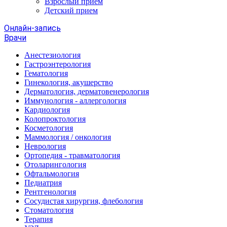
Взрослый прием
Детский прием
Онлайн-запись
Врачи
Анестезиология
Гастроэнтерология
Гематология
Гинекология, акушерство
Дерматология, дерматовенерология
Иммунология - аллергология
Кардиология
Колопроктология
Косметология
Маммология / онкология
Неврология
Ортопедия - травматология
Отоларингология
Офтальмология
Педиатрия
Рентгенология
Сосудистая хирургия, флебология
Стоматология
Терапия