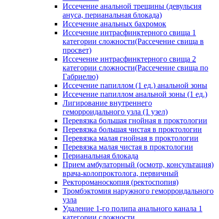
Иссечение анальной трещины (девульсия
ануса, перианальная блокада)
Иссечение анальных бахромок
Иссечение интрасфинктерного свища 1
категории сложности(Рассечение свища в
просвет)
Иссечение интрасфинктерного свища 2
категории сложности(Рассечение свища по
Габриелю)
Иссечение папиллом (1 ед.) анальной зоны
Иссечение папиллом анальной зоны (1 ед.)
Лигирование внутреннего
геморроидального узла (1 узел)
Перевязка большая гнойная в проктологии
Перевязка большая чистая в проктологии
Перевязка малая гнойная в проктологии
Перевязка малая чистая в проктологии
Перианальная блокада
Прием амбулаторный (осмотр, консультация)
врача-колопроктолога, первичный
Ректороманоскопия (ректоспопия)
Тромбэктомия наружного геморроидального
узла
Удаление 1-го полипа анального канала 1
категории сложности