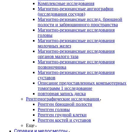
Комплексные исследования
Магнитно-резонансные ангиографии
(исследования сосудов)
Магнитно-резонансные исслед. брюшной
полости и забрюшинного пространства
Магнитно-резонансные исследования
головы
Магнитно-резонансные исследования
молочных желез
Магнитно-резонансные исследования
органов малого таза
Магнитно-резонансные исследования
позвоночника
Магнитно-резонансные исследования
суставов
Описание предоставленных компьютерных
томограмм 1 исследование
повторная запись диска
Рентгенографические исследования
Рентген брюшной полости
Рентген головы
Рентген грудной клетки
Рентген костей и суставов
Еще
Справки и медосмотры