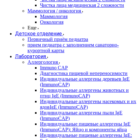
Чистка лица медицинская 2 сложности
Маммология / онкология
Маммология
Онкология
Еще
Детское отделение
Первичный приём педиатра
прием педиатра с заполнением санаторно-
курортной карты
Лаборатория
Аллергология
Immuno CAP
Диагностика пищевой непереносимости
Индивидуальные аллергены деревьев IgE
(ImmunoCAP)
Индивидуальные аллергены животных и
птиц IgE (ImmunoCAP)
Индивидуальные аллергены насекомых и их
ядовIgE (ImmunoCAP)
Индивидуальные аллергены пыли IgE
(ImmunoCAP)
Индивидуальные пищевые аллергены IgE
(ImmunoCAP): Яйцо и компоненты яйца
Индивидуальные пищевые аллергены IgE: