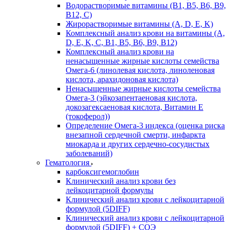
Водорастворимые витамины (B1, B5, B6, В9,
В12, С)
Жирорастворимые витамины (A, D, E, K)
Комплексный анализ крови на витамины (A,
D, E, K, C, B1, B5, B6, В9, B12)
Комплексный анализ крови на
ненасыщенные жирные кислоты семейства
Омега-6 (линолевая кислота, линоленовая
кислота, арахидоновая кислота)
Ненасыщенные жирные кислоты семейства
Омега-3 (эйкозапентаеновая кислота,
докозагексаеновая кислота, Витамин E
(токоферол))
Определение Омега-3 индекса (оценка риска
внезапной сердечной смерти, инфаркта
миокарда и других сердечно-сосудистых
заболеваний)
Гематология
карбоксигемоглобин
Клинический анализ крови без
лейкоцитарной формулы
Клинический анализ крови с лейкоцитарной
формулой (5DIFF)
Клинический анализ крови с лейкоцитарной
формулой (5DIFF) + СОЭ