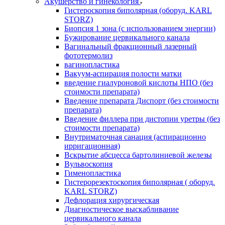
Акушерство и гинекология
Гистероскопия биполярная (оборуд. KARL
STORZ)
Биопсия 1 зона (с использованием энергии)
Бужирование цервикального канала
Вагинальный фракционный лазерный
фототермолиз
вагинопластика
Вакуум-аспирация полости матки
введение гиалуроновой кислоты НПО (без
стоимости препарата)
Введение препарата Диспорт (без стоимости
препарата)
Введение филлера при дистопии уретры (без
стоимости препарата)
Внутриматочная санация (аспирационно
ирригационная)
Вскрытие абсцесса бартолиниевой железы
Вульвоскопия
Гименопластика
Гистерорезектоскопия биполярная ( оборуд.
KARL STORZ)
Дефлорация хирургическая
Диагностическое выскабливание
цервикального канала