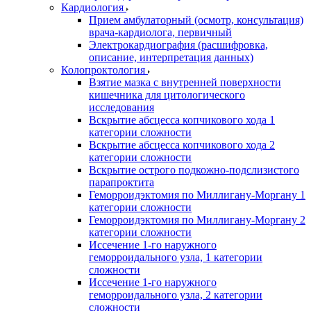
Кардиология
Прием амбулаторный (осмотр, консультация)
врача-кардиолога, первичный
Электрокардиография (расшифровка,
описание, интерпретация данных)
Колопроктология
Взятие мазка с внутренней поверхности
кишечника для цитологического
исследования
Вскрытие абсцесса копчикового хода 1
категории сложности
Вскрытие абсцесса копчикового хода 2
категории сложности
Вскрытие острого подкожно-подслизистого
парапроктита
Геморроидэктомия по Миллигану-Моргану 1
категории сложности
Геморроидэктомия по Миллигану-Моргану 2
категории сложности
Иссечение 1-го наружного
геморроидального узла, 1 категории
сложности
Иссечение 1-го наружного
геморроидального узла, 2 категории
сложности