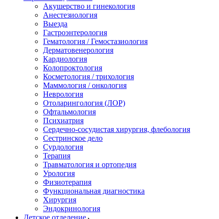
Акушерство и гинекология
Анестезиология
Выезда
Гастроэнтерология
Гематология / Гемостазиология
Дерматовенерология
Кардиология
Колопроктология
Косметология / трихология
Маммология / онкология
Неврология
Отоларингология (ЛОР)
Офтальмология
Психиатрия
Сердечно-сосудистая хирургия, флебология
Сестринское дело
Сурдология
Терапия
Травматология и ортопедия
Урология
Физиотерапия
Функциональная диагностика
Хирургия
Эндокринология
Детское отделение