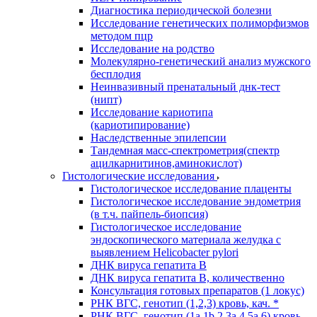
Диагностика периодической болезни
Исследование генетических полиморфизмов
методом пцр
Исследование на родство
Молекулярно-генетический анализ мужского
бесплодия
Неинвазивный пренатальный днк-тест
(нипт)
Исследование кариотипа
(кариотипирование)
Наследственные эпилепсии
Тандемная масс-спектрометрия(спектр
ацилкарнитинов,аминокислот)
Гистологические исследования
Гистологическое исследование плаценты
Гистологическое исследование эндометрия
(в т.ч. пайпель-биопсия)
Гистологическое исследование
эндоскопического материала желудка с
выявлением Helicobacter pylori
ДНК вируса гепатита B
ДНК вируса гепатита B, количественно
Консультация готовых препаратов (1 локус)
РНК ВГC, генотип (1,2,3) кровь, кач. *
РНК ВГC, генотип (1a,1b,2,3a,4,5a,6) кровь,