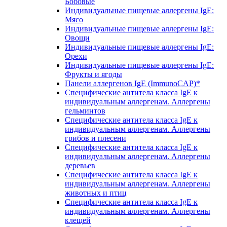
Бобовые
Индивидуальные пищевые аллергены IgE:
Мясо
Индивидуальные пищевые аллергены IgE:
Овощи
Индивидуальные пищевые аллергены IgE:
Орехи
Индивидуальные пищевые аллергены IgE:
Фрукты и ягоды
Панели аллергенов IgE (ImmunoCAP)*
Специфические антитела класса IgE к
индивидуальным аллергенам. Аллергены
гельминтов
Специфические антитела класса IgE к
индивидуальным аллергенам. Аллергены
грибов и плесени
Специфические антитела класса IgE к
индивидуальным аллергенам. Аллергены
деревьев
Специфические антитела класса IgE к
индивидуальным аллергенам. Аллергены
животных и птиц
Специфические антитела класса IgE к
индивидуальным аллергенам. Аллергены
клещей