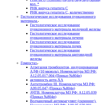
кол. *
РНК вируса гепатита C
РНК вируса гепатита C, количественно
Гистологические исследования пункционного
материала
Гистологическое исследование
пункционного материала молочной железы
Гистологическое исследование
пункционного материала печени
Гистологическое исследование
пункционного материала почек
Гистологическое исследование
пункционного материала щитовидной
железы
Гомеостаз
Агрегация тромбоцитов, индуцированная
АДФ (10 мкмоль). Номенклатура МЗ РФ:
A12.05.017.004 (Приказ №804н)
активность анти-ХА
Антитромбин III. Номенклатура МЗ РФ:
A09.05.047 (Приказ №804н)
АЧТВ. Номенклатура МЗ РФ: A12.05.039
(Приказ №804н)
Волчаночный антикоагулянт (скрининг).