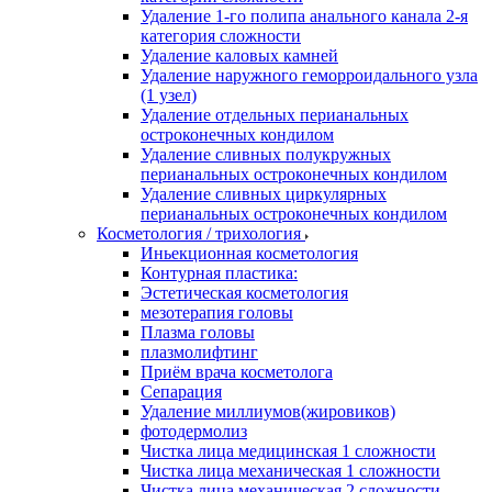
Удаление 1-го полипа анального канала 2-я
категория сложности
Удаление каловых камней
Удаление наружного геморроидального узла
(1 узел)
Удаление отдельных перианальных
остроконечных кондилом
Удаление сливных полукружных
перианальных остроконечных кондилом
Удаление сливных циркулярных
перианальных остроконечных кондилом
Косметология / трихология
Иньекционная косметология
Контурная пластика:
Эстетическая косметология
мезотерапия головы
Плазма головы
плазмолифтинг
Приём врача косметолога
Сепарация
Удаление миллиумов(жировиков)
фотодермолиз
Чистка лица медицинская 1 сложности
Чистка лица механическая 1 сложности
Чистка лица механическая 2 сложности