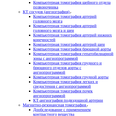
Компьютерная томография шейного отдела
позвоночника
КТ сосудов (ангиография)
Компьютерная томография артерий
головного мозга
Компьютерная томография артерий
головного мозга и шеи
Компьютерная томография артерий нижних
конечностей
Компьютерная томография артерий шеи
Компьютерная томография брюшной аорты
Компьютерная томография гепатобилиарной
зоны с ангиопрограммой
Компьютерная томография грудного и
брюшного отделов аорты с
ангиопрограммой
Компьютерная томография грудной аорты
Компьютерная томография легких и
средостения с ангиопрограммой
Компьютерная томография почек
ангиопрограммой
КТ-ангиография подвздошной артерии
Магнитно-резонансная томография
Дообследование с применением
контрастного вещества