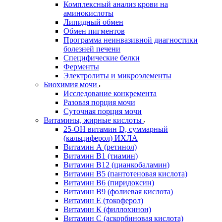
Комплексный анализ крови на
аминокислоты
Липидный обмен
Обмен пигментов
Программа неинвазивной диагностики
болезней печени
Специфические белки
Ферменты
Электролиты и микроэлементы
Биохимия мочи
Исследование конкремента
Разовая порция мочи
Суточная порция мочи
Витамины, жирные кислоты
25-OH витамин D, суммарный
(кальциферол) ИХЛА
Витамин А (ретинол)
Витамин В1 (тиамин)
Витамин В12 (цианкобаламин)
Витамин В5 (пантотеновая кислота)
Витамин В6 (пиридоксин)
Витамин В9 (фолиевая кислота)
Витамин Е (токоферол)
Витамин К (филлохинон)
Витамин С (аскорбиновая кислота)