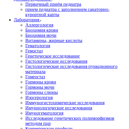
Первичный приём педиатра
прием педиатра с заполнением санаторно-
курортной карты
Лаборатория
Аллергология
Биохимия крови
Биохимия мочи
Витамины, жирные кислоты
Гематология
Гемостаз
Генетическое исследование
Гистологические исследования
Гистологические исследования пункционного
материала
Гомеостаз
Гормоны крови
Гормоны мочи
Гормоны слюны
Изосерология
Иммуногистохимические исследования
Имуннологические исследования
Имуногематология
Исследование генетических полиморфизмов
методом пцр
Коммерческие профили