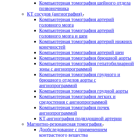
Компьютерная томография шейного отдела
позвоночника
КТ сосудов (ангиография)
Компьютерная томография артерий
головного мозга
Компьютерная томография артерий
головного мозга и шеи
Компьютерная томография артерий нижних
конечностей
Компьютерная томография артерий шеи
Компьютерная томография брюшной аорты
Компьютерная томография гепатобилиарной
зоны с ангиопрограммой
Компьютерная томография грудного и
брюшного отделов аорты с
ангиопрограммой
Компьютерная томография грудной аорты
Компьютерная томография легких и
средостения с ангиопрограммой
Компьютерная томография почек
ангиопрограммой
КТ-ангиография подвздошной артерии
Магнитно-резонансная томография
Дообследование с применением
контрастного вещества