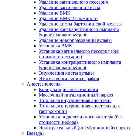
Удаление вагинального пессария
Удаление вагинальной кисты
Удаление ВМК
Удаление ВМК 2 сложности
Удаление кисты бартолиниевой железы
Удаление контрацептивного импланта
&quot;Импланон&quot;
Удаление новообразований вульвы
Установка ВМК
Установка вагинального пессария (без
стоимости пессария)
Установка контрацептивного импланта
&quot;Импланон&quot;
Энуклеация кисты вульвы
Эхогистеросальпингография
Анестезиология
Консультация анестезиолога
Массочный ингаляционный наркоз
Тотальная внутривенная анестезия
Тотальная внутривенная анестезия для
гастроскопии
Установка подключичного катетера (без
стоимости набора)
Эндотрахеальный (интубационный) наркоз
Выезда