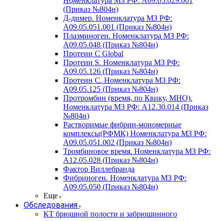
Номенклатура МЗ РФ: A09.05.029.001
(Приказ №804н)
Д-димер. Номенклатура МЗ РФ:
A09.05.051.001 (Приказ №804н)
Плазминоген. Номенклатура МЗ РФ:
A09.05.048 (Приказ №804н)
Протеин C Global
Протеин S. Номенклатура МЗ РФ:
A09.05.126 (Приказ №804н)
Протеин С. Номенклатура МЗ РФ:
A09.05.125 (Приказ №804н)
Протромбин (время, по Квику, МНО).
Номенклатура МЗ РФ: A12.30.014 (Приказ
№804н)
Растворимые фибрин-мономерные
комплексы(РФМК) Номенклатура МЗ РФ:
A09.05.051.002 (Приказ №804н)
Тромбиновое время. Номенклатура МЗ РФ:
A12.05.028 (Приказ №804н)
Фактор Виллебранда
Фибриноген. Номенклатура МЗ РФ:
A09.05.050 (Приказ №804н)
Еще
Обследования
КТ брюшной полости и забрюшинного