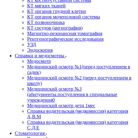
КТ костно-суставной системы
КТ мягких тканей
КТ органов грудной клетки
КТ органов мочеполовой системы
КТ позвоночника
КТ сосудов (ангиография)
Магнитно-резонансная томография
Рентгенографические исследования
УЗД
Эндоскопия
Справки и медосмотры
Медосмотр
Медицинский осмотр №1(перед поступлением в
садик)
Медицинский осмотр №2 (перед поступлением в
школу)
Медицинский осмотр №3
(абитуриенты.поступления в специальные
учреждения0
Медицинский осмотр дети 1мес
Справка водительская (медкомиссия) категория
А,В.М
Справка водительская (медкомиссия) категория
С,Д,Е
Стоматология