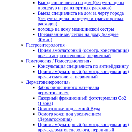
Выезд специалиста на дом (без учета цены
процедур и транспортных расходов)
Выезд специалиста на дом за черту города
(без учета цены процедур и транспортных
расходов)
помощь на дому медицинской сестры
Пребывание медсетры на дому (каждые
30мин)
Гастроэнтерология
Прием амбулаторный (осмотр, консультация)
врача-гастроэнтеролога, первичный
Гематология / Гемостазиология
Консультация специалиста по антиэйджингу
Прием амбулаторный (осмотр, консультация)
врача-гематолога, первичный
Дерматовенерология
Забор биопсийного материала
дерматопанчем
Лазерный фракционный фототермолиз Со2
(1 зона)
Осмотр кожи под лампой Вуда
Осмотр кожи под увеличением
(Дерматоскопия)
Прием амбулаторный (осмотр, консультация)
врача-дерматовенеролога, первичный