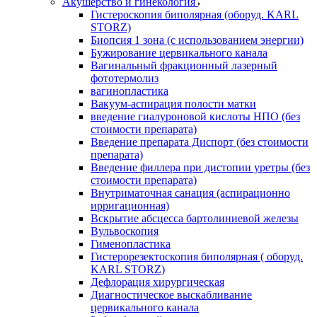
Акушерство и гинекология
Гистероскопия биполярная (оборуд. KARL
STORZ)
Биопсия 1 зона (с использованием энергии)
Бужирование цервикального канала
Вагинальный фракционный лазерный
фототермолиз
вагинопластика
Вакуум-аспирация полости матки
введение гиалуроновой кислоты НПО (без
стоимости препарата)
Введение препарата Диспорт (без стоимости
препарата)
Введение филлера при дистопии уретры (без
стоимости препарата)
Внутриматочная санация (аспирационно
ирригационная)
Вскрытие абсцесса бартолиниевой железы
Вульвоскопия
Гименопластика
Гистерорезектоскопия биполярная ( оборуд.
KARL STORZ)
Дефлорация хирургическая
Диагностическое выскабливание
цервикального канала