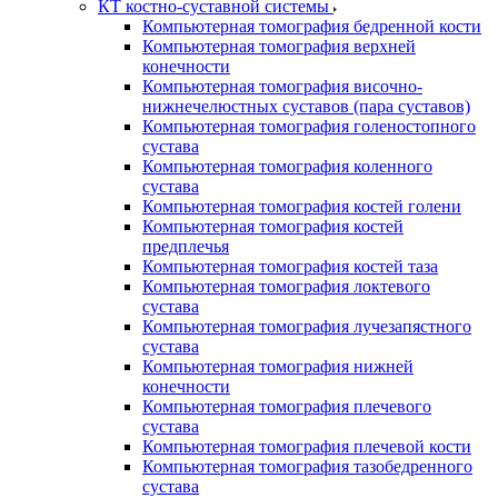
КТ костно-суставной системы
Компьютерная томография бедренной кости
Компьютерная томография верхней
конечности
Компьютерная томография височно-
нижнечелюстных суставов (пара суставов)
Компьютерная томография голеностопного
сустава
Компьютерная томография коленного
сустава
Компьютерная томография костей голени
Компьютерная томография костей
предплечья
Компьютерная томография костей таза
Компьютерная томография локтевого
сустава
Компьютерная томография лучезапястного
сустава
Компьютерная томография нижней
конечности
Компьютерная томография плечевого
сустава
Компьютерная томография плечевой кости
Компьютерная томография тазобедренного
сустава