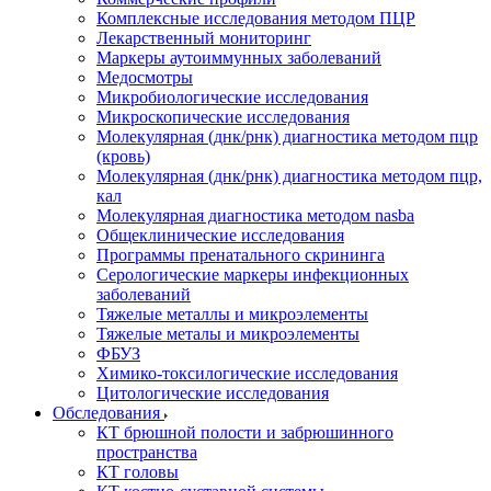
Комплексные исследования методом ПЦР
Лекарственный мониторинг
Маркеры аутоиммунных заболеваний
Медосмотры
Микробиологические исследования
Микроскопические исследования
Молекулярная (днк/рнк) диагностика методом пцр
(кровь)
Молекулярная (днк/рнк) диагностика методом пцр,
кал
Молекулярная диагностика методом nasba
Общеклинические исследования
Программы пренатального скрининга
Серологические маркеры инфекционных
заболеваний
Тяжелые металлы и микроэлементы
Тяжелые металы и микроэлементы
ФБУЗ
Химико-токсилогические исследования
Цитологические исследования
Обследования
КТ брюшной полости и забрюшинного
пространства
КТ головы