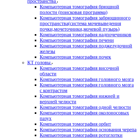
пространства
Компьютерная томография брюшной
полости (поисковая программа)
Компьютерная томография забрюшинного
пространства(система мочевыведения
почки,мочеточники,мочевой пузырь)
Компьютерная томография надпочечников
Компьютерная томография печени
Компьютерная томография поджелудочной
железы
Компьютерная томография почек
КТ головы
Компьютерная томография височной
области
Компьютерная томография головного мозга
Компьютерная томография головного мозга
с контрастом
Компьютерная томография нижней и
верхней челюсти
Компьютерная томография одной челюсти
Компьютерная томография околоносовых
пазух
Компьютерная томография орбит
Компьютерная томография основания черепа
Компьютерная томография ротоглотки