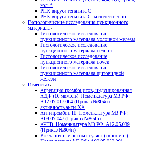
кол. *
РНК вируса гепатита C
РНК вируса гепатита C, количественно
Гистологические исследования пункционного
материала
Гистологическое исследование
пункционного материала молочной железы
Гистологическое исследование
пункционного материала печени
Гистологическое исследование
пункционного материала почек
Гистологическое исследование
пункционного материала щитовидной
железы
Гомеостаз
Агрегация тромбоцитов, индуцированная
АДФ (10 мкмоль). Номенклатура МЗ РФ:
A12.05.017.004 (Приказ №804н)
активность анти-ХА
Антитромбин III. Номенклатура МЗ РФ:
A09.05.047 (Приказ №804н)
АЧТВ. Номенклатура МЗ РФ: A12.05.039
(Приказ №804н)
Волчаночный антикоагулянт (скрининг).