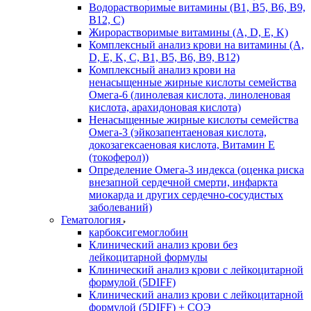
Водорастворимые витамины (B1, B5, B6, В9,
В12, С)
Жирорастворимые витамины (A, D, E, K)
Комплексный анализ крови на витамины (A,
D, E, K, C, B1, B5, B6, В9, B12)
Комплексный анализ крови на
ненасыщенные жирные кислоты семейства
Омега-6 (линолевая кислота, линоленовая
кислота, арахидоновая кислота)
Ненасыщенные жирные кислоты семейства
Омега-3 (эйкозапентаеновая кислота,
докозагексаеновая кислота, Витамин E
(токоферол))
Определение Омега-3 индекса (оценка риска
внезапной сердечной смерти, инфаркта
миокарда и других сердечно-сосудистых
заболеваний)
Гематология
карбоксигемоглобин
Клинический анализ крови без
лейкоцитарной формулы
Клинический анализ крови с лейкоцитарной
формулой (5DIFF)
Клинический анализ крови с лейкоцитарной
формулой (5DIFF) + СОЭ