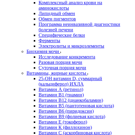
Комплексный анализ крови на
аминокислоты
Липидный обмен
Обмен пигментов
Программа неинвазивной диагностики
болезней печени
Специфические белки
Ферменты
Электролиты и микроэлементы
Биохимия мочи
Исследование конкремента
Разовая порция мочи
Суточная порция мочи
Витамины, жирные кислоты
25-OH витамин D, суммарный
(кальциферол) ИХЛА
Витамин А (ретинол)
Витамин В1 (тиамин)
Витамин В12 (цианкобаламин)
Витамин В5 (пантотеновая кислота)
Витамин В6 (пиридоксин)
Витамин В9 (фолиевая кислота)
Витамин Е (токоферол)
Витамин К (филлохинон)
Витамин С (аскорбиновая кислота)