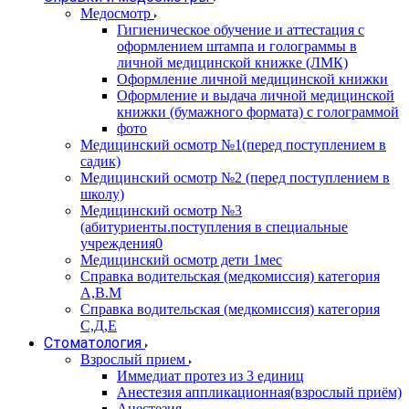
Медосмотр
Гигиеническое обучение и аттестация с
оформлением штампа и голограммы в
личной медицинской книжке (ЛМК)
Оформление личной медицинской книжки
Оформление и выдача личной медицинской
книжки (бумажного формата) с голограммой
фото
Медицинский осмотр №1(перед поступлением в
садик)
Медицинский осмотр №2 (перед поступлением в
школу)
Медицинский осмотр №3
(абитуриенты.поступления в специальные
учреждения0
Медицинский осмотр дети 1мес
Справка водительская (медкомиссия) категория
А,В.М
Справка водительская (медкомиссия) категория
С,Д,Е
Стоматология
Взрослый прием
Иммедиат протез из 3 единиц
Анестезия аппликационная(взрослый приём)
Анестезия