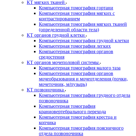
КТ мягких тканей
Компьютерная томография гортани
Компьютерная томография мягких с
контрастированием
Компьютерная томография мягких тканей
(определенной области тела)
КТ органов грудной клетки
Компьютерная томография грудной клетки
Компьютерная томография легких
Компьютерная томография органов
средостения
КТ органов мочеполовой системы
Компьютерная томография малого таза
Компьютерная томография органов
мочеобразования и мочеотделения (почки,
мочеточник, м/пузырь)
КТ позвоночника
Компьютерная томография грудного отдела
позвоночника
Компьютерная томография
краниовертебрального перехода
Компьютерная томография крестца и
копчика
Компьютерная томография поясничного
отдела позвоночника