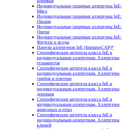
Бобовые
Индивидуальные пищевые аллергены IgE:
Мясо
Индивидуальные пищевые аллергены IgE:
Овощи
Индивидуальные пищевые аллергены IgE:
Орехи
Индивидуальные пищевые аллергены IgE:
Фрукты и ягоды
Панели аллергенов IgE (ImmunoCAP)*
Специфические антитела класса IgE к
индивидуальным аллергенам. Аллергены
гельминтов
Специфические антитела класса IgE к
индивидуальным аллергенам. Аллергены
грибов и плесени
Специфические антитела класса IgE к
индивидуальным аллергенам. Аллергены
деревьев
Специфические антитела класса IgE к
индивидуальным аллергенам. Аллергены
животных и птиц
Специфические антитела класса IgE к
индивидуальным аллергенам. Аллергены
клещей