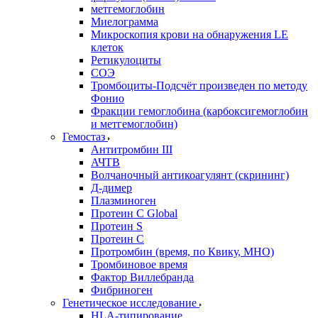
метгемоглобин
Миелограмма
Микроскопия крови на обнаружения LE
клеток
Ретикулоциты
СОЭ
Тромбоциты-Подсчёт произведен по методу
Фонио
Фракции гемоглобина (карбоксигемоглобин
и метгемоглобин)
Гемостаз
Антитромбин III
АЧТВ
Волчаночный антикоагулянт (скрининг)
Д-димер
Плазминоген
Протеин C Global
Протеин S
Протеин С
Протромбин (время, по Квику, МНО)
Тромбиновое время
Фактор Виллебранда
Фибриноген
Генетическое исследование
HLA-типирование