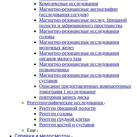
Комплексные исследования
Магнитно-резонансные ангиографии
(исследования сосудов)
Магнитно-резонансные исслед. брюшной
полости и забрюшинного пространства
Магнитно-резонансные исследования
головы
Магнитно-резонансные исследования
молочных желез
Магнитно-резонансные исследования
органов малого таза
Магнитно-резонансные исследования
позвоночника
Магнитно-резонансные исследования
суставов
Описание предоставленных компьютерных
томограмм 1 исследование
повторная запись диска
Рентгенографические исследования
Рентген брюшной полости
Рентген головы
Рентген грудной клетки
Рентген костей и суставов
Еще
Справки и медосмотры