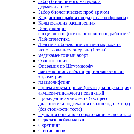
Забор биопсийного материала
дерматопанчем
Забор биологических проб врачом
Кардиотокография плода (с расшифровкой)
Кольпоскопия расширенная
Консультация
специалистов(психолог,юрист,соц.работник)
Лабиопластика
Лечение заболеваний слизистых, кожи с
использованием энергии (1 зона)
медикаментозный аборт
Озонотерапия
Операция по Штурмдорфу
пайпель-биопсия/аспирационная биопсия
эндометрия
плазмолифтинг
Прием амбулаторный (осмотр, консультация)
акушера-гинеколога первичный
Проведение амниотеста (экспресс-
диагностика подтекания околоплодных вод)
(без стоимости теста)
Пункция объемного образования малого таза
Серкляж шейки матки
Скретчинг
Снятие швов