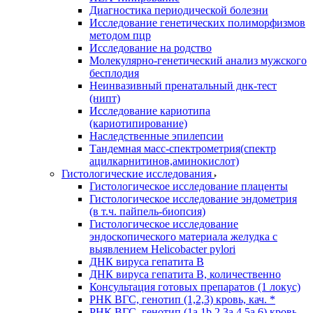
Диагностика периодической болезни
Исследование генетических полиморфизмов
методом пцр
Исследование на родство
Молекулярно-генетический анализ мужского
бесплодия
Неинвазивный пренатальный днк-тест
(нипт)
Исследование кариотипа
(кариотипирование)
Наследственные эпилепсии
Тандемная масс-спектрометрия(спектр
ацилкарнитинов,аминокислот)
Гистологические исследования
Гистологическое исследование плаценты
Гистологическое исследование эндометрия
(в т.ч. пайпель-биопсия)
Гистологическое исследование
эндоскопического материала желудка с
выявлением Helicobacter pylori
ДНК вируса гепатита B
ДНК вируса гепатита B, количественно
Консультация готовых препаратов (1 локус)
РНК ВГC, генотип (1,2,3) кровь, кач. *
РНК ВГC, генотип (1a,1b,2,3a,4,5a,6) кровь,