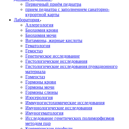
Первичный приём педиатра
прием педиатра с заполнением санаторно-
курортной карты
Лаборатория
Аллергология
Биохимия крови
Биохимия мочи
Витамины, жирные кислоты
Гематология
Гемостаз
Генетическое исследование
Гистологические исследования
Гистологические исследования пункционного
материала
Гомеостаз
Гормоны крови
Гормоны мочи
Гормоны слюны
Изосерология
Иммуногистохимические исследования
Имуннологические исследования
Имуногематология
Исследование генетических полиморфизмов
методом пцр
Коммерческие профили