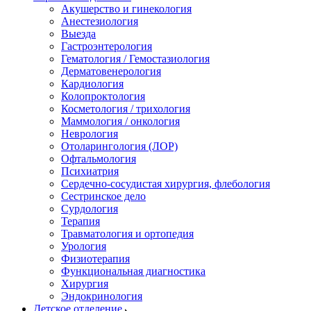
Акушерство и гинекология
Анестезиология
Выезда
Гастроэнтерология
Гематология / Гемостазиология
Дерматовенерология
Кардиология
Колопроктология
Косметология / трихология
Маммология / онкология
Неврология
Отоларингология (ЛОР)
Офтальмология
Психиатрия
Сердечно-сосудистая хирургия, флебология
Сестринское дело
Сурдология
Терапия
Травматология и ортопедия
Урология
Физиотерапия
Функциональная диагностика
Хирургия
Эндокринология
Детское отделение