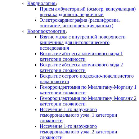
Кардиология
Прием амбулаторный (осмотр, консультация)
врача-кардиолога, первичный
Электрокардиография (расшифровка,
описание, интерпретация данных)
Колопроктология
Взятие мазка с внутренней поверхности
кишечника для цитологического
исследования
Вскрытие абсцесса копчикового хода 1
категории сложности
Вскрытие абсцесса копчикового хода 2
категории сложности
Вскрытие острого подкожно-подслизистого
парапроктита
Геморроидэктомия по Миллигану-Моргану 1
категории сложности
Геморроидэктомия по Миллигану-Моргану 2
категории сложности
Иссечение 1-го наружного
геморроидального узла, 1 категории
сложности
Иссечение 1-го наружного
геморроидального узла, 2 категории
сложности