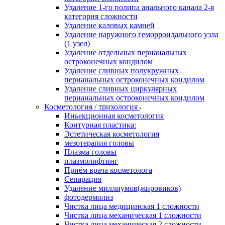
Удаление 1-го полипа анального канала 2-я
категория сложности
Удаление каловых камней
Удаление наружного геморроидального узла
(1 узел)
Удаление отдельных перианальных
остроконечных кондилом
Удаление сливных полукружных
перианальных остроконечных кондилом
Удаление сливных циркулярных
перианальных остроконечных кондилом
Косметология / трихология
Иньекционная косметология
Контурная пластика:
Эстетическая косметология
мезотерапия головы
Плазма головы
плазмолифтинг
Приём врача косметолога
Сепарация
Удаление миллиумов(жировиков)
фотодермолиз
Чистка лица медицинская 1 сложности
Чистка лица механическая 1 сложности
Чистка лица механическая 2 сложности