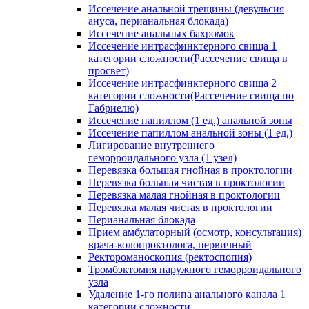
Иссечение анальной трещины (девульсия
ануса, перианальная блокада)
Иссечение анальных бахромок
Иссечение интрасфинктерного свища 1
категории сложности(Рассечение свища в
просвет)
Иссечение интрасфинктерного свища 2
категории сложности(Рассечение свища по
Габриелю)
Иссечение папиллом (1 ед.) анальной зоны
Иссечение папиллом анальной зоны (1 ед.)
Лигирование внутреннего
геморроидального узла (1 узел)
Перевязка большая гнойная в проктологии
Перевязка большая чистая в проктологии
Перевязка малая гнойная в проктологии
Перевязка малая чистая в проктологии
Перианальная блокада
Прием амбулаторный (осмотр, консультация)
врача-колопроктолога, первичный
Ректороманоскопия (ректоспопия)
Тромбэктомия наружного геморроидального
узла
Удаление 1-го полипа анального канала 1
категории сложности