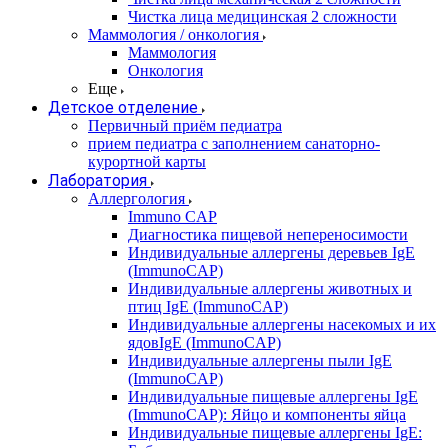
Чистка лица медицинская 2 сложности
Маммология / онкология
Маммология
Онкология
Еще
Детское отделение
Первичный приём педиатра
прием педиатра с заполнением санаторно-
курортной карты
Лаборатория
Аллергология
Immuno CAP
Диагностика пищевой непереносимости
Индивидуальные аллергены деревьев IgE
(ImmunoCAP)
Индивидуальные аллергены животных и
птиц IgE (ImmunoCAP)
Индивидуальные аллергены насекомых и их
ядовIgE (ImmunoCAP)
Индивидуальные аллергены пыли IgE
(ImmunoCAP)
Индивидуальные пищевые аллергены IgE
(ImmunoCAP): Яйцо и компоненты яйца
Индивидуальные пищевые аллергены IgE: