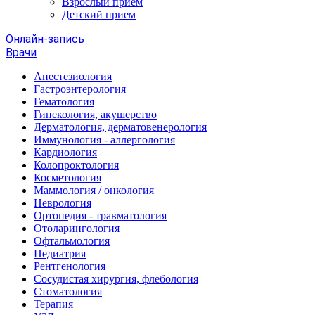
Взрослый прием
Детский прием
Онлайн-запись
Врачи
Анестезиология
Гастроэнтерология
Гематология
Гинекология, акушерство
Дерматология, дерматовенерология
Иммунология - аллергология
Кардиология
Колопроктология
Косметология
Маммология / онкология
Неврология
Ортопедия - травматология
Отоларингология
Офтальмология
Педиатрия
Рентгенология
Сосудистая хирургия, флебология
Стоматология
Терапия