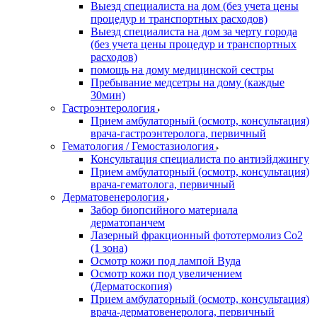
Выезд специалиста на дом (без учета цены
процедур и транспортных расходов)
Выезд специалиста на дом за черту города
(без учета цены процедур и транспортных
расходов)
помощь на дому медицинской сестры
Пребывание медсетры на дому (каждые
30мин)
Гастроэнтерология
Прием амбулаторный (осмотр, консультация)
врача-гастроэнтеролога, первичный
Гематология / Гемостазиология
Консультация специалиста по антиэйджингу
Прием амбулаторный (осмотр, консультация)
врача-гематолога, первичный
Дерматовенерология
Забор биопсийного материала
дерматопанчем
Лазерный фракционный фототермолиз Со2
(1 зона)
Осмотр кожи под лампой Вуда
Осмотр кожи под увеличением
(Дерматоскопия)
Прием амбулаторный (осмотр, консультация)
врача-дерматовенеролога, первичный