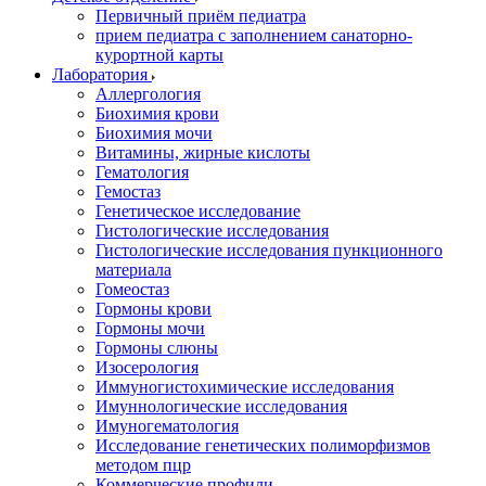
Первичный приём педиатра
прием педиатра с заполнением санаторно-
курортной карты
Лаборатория
Аллергология
Биохимия крови
Биохимия мочи
Витамины, жирные кислоты
Гематология
Гемостаз
Генетическое исследование
Гистологические исследования
Гистологические исследования пункционного
материала
Гомеостаз
Гормоны крови
Гормоны мочи
Гормоны слюны
Изосерология
Иммуногистохимические исследования
Имуннологические исследования
Имуногематология
Исследование генетических полиморфизмов
методом пцр
Коммерческие профили