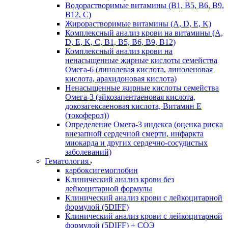
Водорастворимые витамины (B1, B5, B6, В9,
В12, С)
Жирорастворимые витамины (A, D, E, K)
Комплексный анализ крови на витамины (A,
D, E, K, C, B1, B5, B6, В9, B12)
Комплексный анализ крови на
ненасыщенные жирные кислоты семейства
Омега-6 (линолевая кислота, линоленовая
кислота, арахидоновая кислота)
Ненасыщенные жирные кислоты семейства
Омега-3 (эйкозапентаеновая кислота,
докозагексаеновая кислота, Витамин E
(токоферол))
Определение Омега-3 индекса (оценка риска
внезапной сердечной смерти, инфаркта
миокарда и других сердечно-сосудистых
заболеваний)
Гематология
карбоксигемоглобин
Клинический анализ крови без
лейкоцитарной формулы
Клинический анализ крови с лейкоцитарной
формулой (5DIFF)
Клинический анализ крови с лейкоцитарной
формулой (5DIFF) + СОЭ