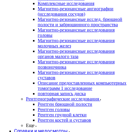
Комплексные исследования
Магнитно-резонансные ангиографии
(исследования сосудов)
Магнитно-резонансные исслед. брюшной
полости и забрюшинного пространства
Магнитно-резонансные исследования
головы
Магнитно-резонансные исследования
молочных желез
Магнитно-резонансные исследования
органов малого таза
Магнитно-резонансные исследования
позвоночника
Магнитно-резонансные исследования
суставов
Описание предоставленных компьютерных
томограмм 1 исследование
повторная запись диска
Рентгенографические исследования
Рентген брюшной полости
Рентген головы
Рентген грудной клетки
Рентген костей и суставов
Еще
Справки и медосмотры