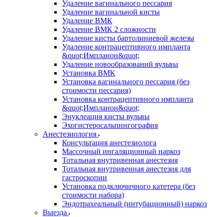
Удаление вагинального пессария
Удаление вагинальной кисты
Удаление ВМК
Удаление ВМК 2 сложности
Удаление кисты бартолиниевой железы
Удаление контрацептивного импланта
&quot;Импланон&quot;
Удаление новообразований вульвы
Установка ВМК
Установка вагинального пессария (без
стоимости пессария)
Установка контрацептивного импланта
&quot;Импланон&quot;
Энуклеация кисты вульвы
Эхогистеросальпингография
Анестезиология
Консультация анестезиолога
Массочный ингаляционный наркоз
Тотальная внутривенная анестезия
Тотальная внутривенная анестезия для
гастроскопии
Установка подключичного катетера (без
стоимости набора)
Эндотрахеальный (интубационный) наркоз
Выезда