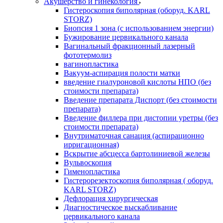
Акушерство и гинекология
Гистероскопия биполярная (оборуд. KARL
STORZ)
Биопсия 1 зона (с использованием энергии)
Бужирование цервикального канала
Вагинальный фракционный лазерный
фототермолиз
вагинопластика
Вакуум-аспирация полости матки
введение гиалуроновой кислоты НПО (без
стоимости препарата)
Введение препарата Диспорт (без стоимости
препарата)
Введение филлера при дистопии уретры (без
стоимости препарата)
Внутриматочная санация (аспирационно
ирригационная)
Вскрытие абсцесса бартолиниевой железы
Вульвоскопия
Гименопластика
Гистерорезектоскопия биполярная ( оборуд.
KARL STORZ)
Дефлорация хирургическая
Диагностическое выскабливание
цервикального канала