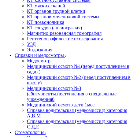
КТ костно-суставной системы
КТ мягких тканей
КТ органов грудной клетки
КТ органов мочеполовой системы
КТ позвоночника
КТ сосудов (ангиография)
Магнитно-резонансная томография
Рентгенографические исследования
УЗД
Эндоскопия
Справки и медосмотры
Медосмотр
Медицинский осмотр №1(перед поступлением в
садик)
Медицинский осмотр №2 (перед поступлением в
школу)
Медицинский осмотр №3
(абитуриенты.поступления в специальные
учреждения0
Медицинский осмотр дети 1мес
Справка водительская (медкомиссия) категория
А,В.М
Справка водительская (медкомиссия) категория
С,Д,Е
Стоматология