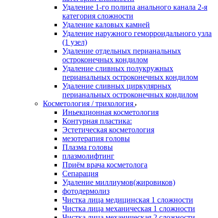
Удаление 1-го полипа анального канала 2-я
категория сложности
Удаление каловых камней
Удаление наружного геморроидального узла
(1 узел)
Удаление отдельных перианальных
остроконечных кондилом
Удаление сливных полукружных
перианальных остроконечных кондилом
Удаление сливных циркулярных
перианальных остроконечных кондилом
Косметология / трихология
Иньекционная косметология
Контурная пластика:
Эстетическая косметология
мезотерапия головы
Плазма головы
плазмолифтинг
Приём врача косметолога
Сепарация
Удаление миллиумов(жировиков)
фотодермолиз
Чистка лица медицинская 1 сложности
Чистка лица механическая 1 сложности
Чистка лица механическая 2 сложности