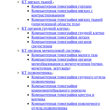
КТ мягких тканей
Компьютерная томография гортани
Компьютерная томография мягких с
контрастированием
Компьютерная томография мягких тканей
(определенной области тела)
КТ органов грудной клетки
Компьютерная томография грудной клетки
Компьютерная томография легких
Компьютерная томография органов
средостения
КТ органов мочеполовой системы
Компьютерная томография малого таза
Компьютерная томография органов
мочеобразования и мочеотделения (почки,
мочеточник, м/пузырь)
КТ позвоночника
Компьютерная томография грудного отдела
позвоночника
Компьютерная томография
краниовертебрального перехода
Компьютерная томография крестца и
копчика
Компьютерная томография поясничного
отдела позвоночника