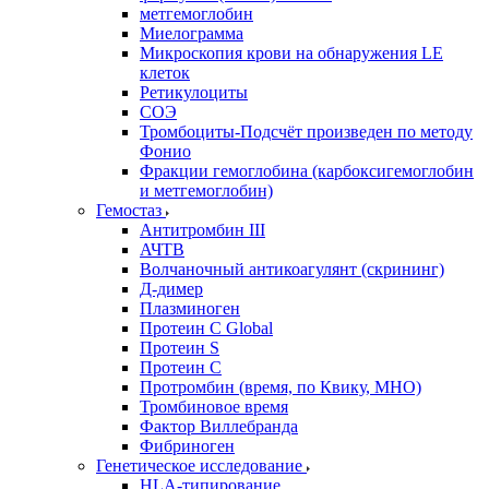
метгемоглобин
Миелограмма
Микроскопия крови на обнаружения LE
клеток
Ретикулоциты
СОЭ
Тромбоциты-Подсчёт произведен по методу
Фонио
Фракции гемоглобина (карбоксигемоглобин
и метгемоглобин)
Гемостаз
Антитромбин III
АЧТВ
Волчаночный антикоагулянт (скрининг)
Д-димер
Плазминоген
Протеин C Global
Протеин S
Протеин С
Протромбин (время, по Квику, МНО)
Тромбиновое время
Фактор Виллебранда
Фибриноген
Генетическое исследование
HLA-типирование