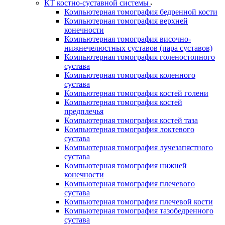
КТ костно-суставной системы
Компьютерная томография бедренной кости
Компьютерная томография верхней
конечности
Компьютерная томография височно-
нижнечелюстных суставов (пара суставов)
Компьютерная томография голеностопного
сустава
Компьютерная томография коленного
сустава
Компьютерная томография костей голени
Компьютерная томография костей
предплечья
Компьютерная томография костей таза
Компьютерная томография локтевого
сустава
Компьютерная томография лучезапястного
сустава
Компьютерная томография нижней
конечности
Компьютерная томография плечевого
сустава
Компьютерная томография плечевой кости
Компьютерная томография тазобедренного
сустава