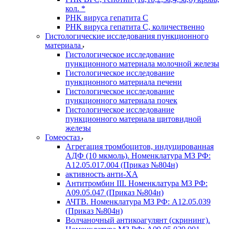
кол. *
РНК вируса гепатита C
РНК вируса гепатита C, количественно
Гистологические исследования пункционного
материала
Гистологическое исследование
пункционного материала молочной железы
Гистологическое исследование
пункционного материала печени
Гистологическое исследование
пункционного материала почек
Гистологическое исследование
пункционного материала щитовидной
железы
Гомеостаз
Агрегация тромбоцитов, индуцированная
АДФ (10 мкмоль). Номенклатура МЗ РФ:
A12.05.017.004 (Приказ №804н)
активность анти-ХА
Антитромбин III. Номенклатура МЗ РФ:
A09.05.047 (Приказ №804н)
АЧТВ. Номенклатура МЗ РФ: A12.05.039
(Приказ №804н)
Волчаночный антикоагулянт (скрининг).