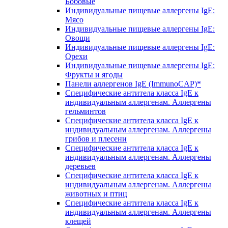
Бобовые
Индивидуальные пищевые аллергены IgE:
Мясо
Индивидуальные пищевые аллергены IgE:
Овощи
Индивидуальные пищевые аллергены IgE:
Орехи
Индивидуальные пищевые аллергены IgE:
Фрукты и ягоды
Панели аллергенов IgE (ImmunoCAP)*
Специфические антитела класса IgE к
индивидуальным аллергенам. Аллергены
гельминтов
Специфические антитела класса IgE к
индивидуальным аллергенам. Аллергены
грибов и плесени
Специфические антитела класса IgE к
индивидуальным аллергенам. Аллергены
деревьев
Специфические антитела класса IgE к
индивидуальным аллергенам. Аллергены
животных и птиц
Специфические антитела класса IgE к
индивидуальным аллергенам. Аллергены
клещей