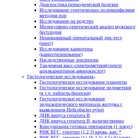
Диагностика периодической болезни
Исследование генетических полиморфизмов
методом пцр
Исследование на родство
Молекулярно-генетический анализ мужского
бесплодия
Неинвазивный пренатальный днк-тест
(нипт)
Исследование кариотипа
(кариотипирование)
Наследственные эпилепсии
Тандемная масс-спектрометрия(спектр
ацилкарнитинов,аминокислот)
Гистологические исследования
Гистологическое исследование плаценты
Гистологическое исследование эндометрия
(в т.ч. пайпель-биопсия)
Гистологическое исследование
эндоскопического материала желудка с
выявлением Helicobacter pylori
ДНК вируса гепатита B
ДНК вируса гепатита B, количественно
Консультация готовых препаратов (1 локус)
РНК ВГC, генотип (1,2,3) кровь, кач. *
РНК ВГC, генотип (1a,1b,2,3a,4,5a,6) кровь,