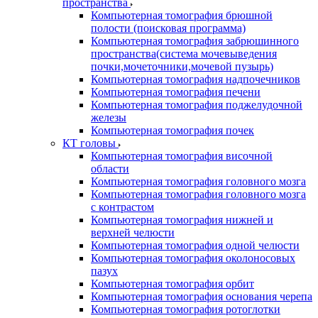
пространства
Компьютерная томография брюшной
полости (поисковая программа)
Компьютерная томография забрюшинного
пространства(система мочевыведения
почки,мочеточники,мочевой пузырь)
Компьютерная томография надпочечников
Компьютерная томография печени
Компьютерная томография поджелудочной
железы
Компьютерная томография почек
КТ головы
Компьютерная томография височной
области
Компьютерная томография головного мозга
Компьютерная томография головного мозга
с контрастом
Компьютерная томография нижней и
верхней челюсти
Компьютерная томография одной челюсти
Компьютерная томография околоносовых
пазух
Компьютерная томография орбит
Компьютерная томография основания черепа
Компьютерная томография ротоглотки