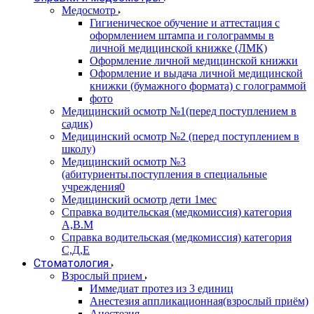
Медосмотр
Гигиеническое обучение и аттестация с
оформлением штампа и голограммы в
личной медицинской книжке (ЛМК)
Оформление личной медицинской книжки
Оформление и выдача личной медицинской
книжки (бумажного формата) с голограммой
фото
Медицинский осмотр №1(перед поступлением в
садик)
Медицинский осмотр №2 (перед поступлением в
школу)
Медицинский осмотр №3
(абитуриенты.поступления в специальные
учреждения0
Медицинский осмотр дети 1мес
Справка водительская (медкомиссия) категория
А,В.М
Справка водительская (медкомиссия) категория
С,Д,Е
Стоматология
Взрослый прием
Иммедиат протез из 3 единиц
Анестезия аппликационная(взрослый приём)
Анестезия