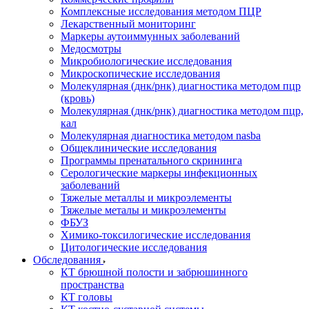
Комплексные исследования методом ПЦР
Лекарственный мониторинг
Маркеры аутоиммунных заболеваний
Медосмотры
Микробиологические исследования
Микроскопические исследования
Молекулярная (днк/рнк) диагностика методом пцр
(кровь)
Молекулярная (днк/рнк) диагностика методом пцр,
кал
Молекулярная диагностика методом nasba
Общеклинические исследования
Программы пренатального скрининга
Серологические маркеры инфекционных
заболеваний
Тяжелые металлы и микроэлементы
Тяжелые металы и микроэлементы
ФБУЗ
Химико-токсилогические исследования
Цитологические исследования
Обследования
КТ брюшной полости и забрюшинного
пространства
КТ головы