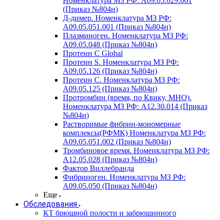
Номенклатура МЗ РФ: A09.05.029.001
(Приказ №804н)
Д-димер. Номенклатура МЗ РФ:
A09.05.051.001 (Приказ №804н)
Плазминоген. Номенклатура МЗ РФ:
A09.05.048 (Приказ №804н)
Протеин C Global
Протеин S. Номенклатура МЗ РФ:
A09.05.126 (Приказ №804н)
Протеин С. Номенклатура МЗ РФ:
A09.05.125 (Приказ №804н)
Протромбин (время, по Квику, МНО).
Номенклатура МЗ РФ: A12.30.014 (Приказ
№804н)
Растворимые фибрин-мономерные
комплексы(РФМК) Номенклатура МЗ РФ:
A09.05.051.002 (Приказ №804н)
Тромбиновое время. Номенклатура МЗ РФ:
A12.05.028 (Приказ №804н)
Фактор Виллебранда
Фибриноген. Номенклатура МЗ РФ:
A09.05.050 (Приказ №804н)
Еще
Обследования
КТ брюшной полости и забрюшинного