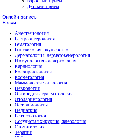
Взрослый прием
Детский прием
Онлайн-запись
Врачи
Анестезиология
Гастроэнтерология
Гематология
Гинекология, акушерство
Дерматология, дерматовенерология
Иммунология - аллергология
Кардиология
Колопроктология
Косметология
Маммология / онкология
Неврология
Ортопедия - травматология
Отоларингология
Офтальмология
Педиатрия
Рентгенология
Сосудистая хирургия, флебология
Стоматология
Терапия