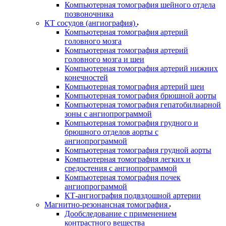
Компьютерная томография шейного отдела
позвоночника
КТ сосудов (ангиография)
Компьютерная томография артерий
головного мозга
Компьютерная томография артерий
головного мозга и шеи
Компьютерная томография артерий нижних
конечностей
Компьютерная томография артерий шеи
Компьютерная томография брюшной аорты
Компьютерная томография гепатобилиарной
зоны с ангиопрограммой
Компьютерная томография грудного и
брюшного отделов аорты с
ангиопрограммой
Компьютерная томография грудной аорты
Компьютерная томография легких и
средостения с ангиопрограммой
Компьютерная томография почек
ангиопрограммой
КТ-ангиография подвздошной артерии
Магнитно-резонансная томография
Дообследование с применением
контрастного вещества