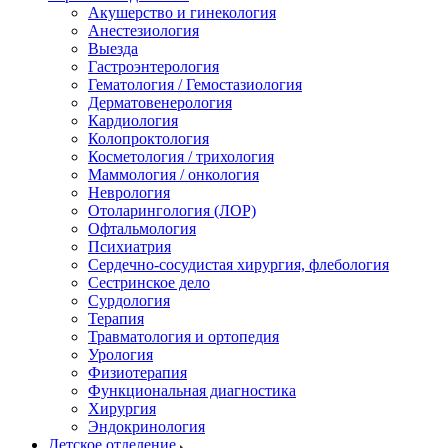
Акушерство и гинекология
Анестезиология
Выезда
Гастроэнтерология
Гематология / Гемостазиология
Дерматовенерология
Кардиология
Колопроктология
Косметология / трихология
Маммология / онкология
Неврология
Отоларингология (ЛОР)
Офтальмология
Психиатрия
Сердечно-сосудистая хирургия, флебология
Сестринское дело
Сурдология
Терапия
Травматология и ортопедия
Урология
Физиотерапия
Функциональная диагностика
Хирургия
Эндокринология
Детское отделение