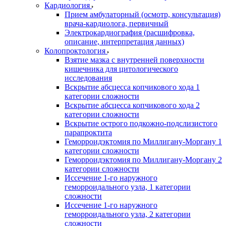
Кардиология
Прием амбулаторный (осмотр, консультация)
врача-кардиолога, первичный
Электрокардиография (расшифровка,
описание, интерпретация данных)
Колопроктология
Взятие мазка с внутренней поверхности
кишечника для цитологического
исследования
Вскрытие абсцесса копчикового хода 1
категории сложности
Вскрытие абсцесса копчикового хода 2
категории сложности
Вскрытие острого подкожно-подслизистого
парапроктита
Геморроидэктомия по Миллигану-Моргану 1
категории сложности
Геморроидэктомия по Миллигану-Моргану 2
категории сложности
Иссечение 1-го наружного
геморроидального узла, 1 категории
сложности
Иссечение 1-го наружного
геморроидального узла, 2 категории
сложности