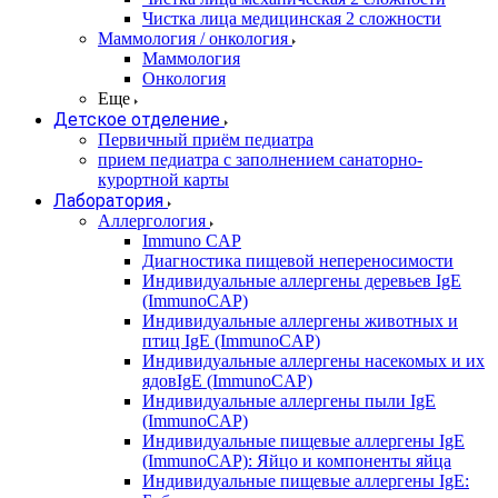
Чистка лица медицинская 2 сложности
Маммология / онкология
Маммология
Онкология
Еще
Детское отделение
Первичный приём педиатра
прием педиатра с заполнением санаторно-
курортной карты
Лаборатория
Аллергология
Immuno CAP
Диагностика пищевой непереносимости
Индивидуальные аллергены деревьев IgE
(ImmunoCAP)
Индивидуальные аллергены животных и
птиц IgE (ImmunoCAP)
Индивидуальные аллергены насекомых и их
ядовIgE (ImmunoCAP)
Индивидуальные аллергены пыли IgE
(ImmunoCAP)
Индивидуальные пищевые аллергены IgE
(ImmunoCAP): Яйцо и компоненты яйца
Индивидуальные пищевые аллергены IgE: