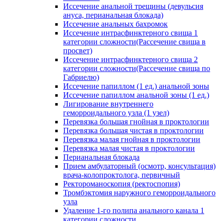
Иссечение анальной трещины (девульсия
ануса, перианальная блокада)
Иссечение анальных бахромок
Иссечение интрасфинктерного свища 1
категории сложности(Рассечение свища в
просвет)
Иссечение интрасфинктерного свища 2
категории сложности(Рассечение свища по
Габриелю)
Иссечение папиллом (1 ед.) анальной зоны
Иссечение папиллом анальной зоны (1 ед.)
Лигирование внутреннего
геморроидального узла (1 узел)
Перевязка большая гнойная в проктологии
Перевязка большая чистая в проктологии
Перевязка малая гнойная в проктологии
Перевязка малая чистая в проктологии
Перианальная блокада
Прием амбулаторный (осмотр, консультация)
врача-колопроктолога, первичный
Ректороманоскопия (ректоспопия)
Тромбэктомия наружного геморроидального
узла
Удаление 1-го полипа анального канала 1
категории сложности