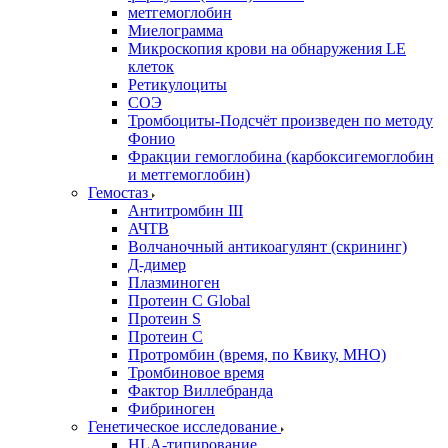
метгемоглобин
Миелограмма
Микроскопия крови на обнаружения LE
клеток
Ретикулоциты
СОЭ
Тромбоциты-Подсчёт произведен по методу
Фонио
Фракции гемоглобина (карбоксигемоглобин
и метгемоглобин)
Гемостаз
Антитромбин III
АЧТВ
Волчаночный антикоагулянт (скрининг)
Д-димер
Плазминоген
Протеин C Global
Протеин S
Протеин С
Протромбин (время, по Квику, МНО)
Тромбиновое время
Фактор Виллебранда
Фибриноген
Генетическое исследование
HLA-типирование