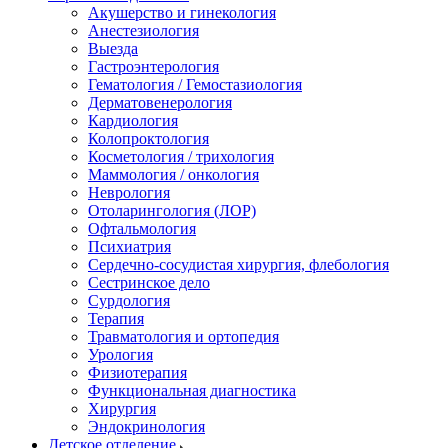
Акушерство и гинекология
Анестезиология
Выезда
Гастроэнтерология
Гематология / Гемостазиология
Дерматовенерология
Кардиология
Колопроктология
Косметология / трихология
Маммология / онкология
Неврология
Отоларингология (ЛОР)
Офтальмология
Психиатрия
Сердечно-сосудистая хирургия, флебология
Сестринское дело
Сурдология
Терапия
Травматология и ортопедия
Урология
Физиотерапия
Функциональная диагностика
Хирургия
Эндокринология
Детское отделение