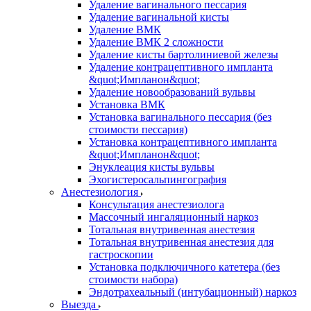
Удаление вагинального пессария
Удаление вагинальной кисты
Удаление ВМК
Удаление ВМК 2 сложности
Удаление кисты бартолиниевой железы
Удаление контрацептивного импланта
&quot;Импланон&quot;
Удаление новообразований вульвы
Установка ВМК
Установка вагинального пессария (без
стоимости пессария)
Установка контрацептивного импланта
&quot;Импланон&quot;
Энуклеация кисты вульвы
Эхогистеросальпингография
Анестезиология
Консультация анестезиолога
Массочный ингаляционный наркоз
Тотальная внутривенная анестезия
Тотальная внутривенная анестезия для
гастроскопии
Установка подключичного катетера (без
стоимости набора)
Эндотрахеальный (интубационный) наркоз
Выезда