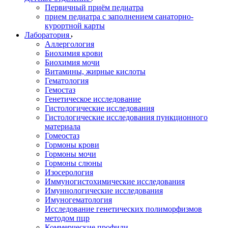
Первичный приём педиатра
прием педиатра с заполнением санаторно-
курортной карты
Лаборатория
Аллергология
Биохимия крови
Биохимия мочи
Витамины, жирные кислоты
Гематология
Гемостаз
Генетическое исследование
Гистологические исследования
Гистологические исследования пункционного
материала
Гомеостаз
Гормоны крови
Гормоны мочи
Гормоны слюны
Изосерология
Иммуногистохимические исследования
Имуннологические исследования
Имуногематология
Исследование генетических полиморфизмов
методом пцр
Коммерческие профили