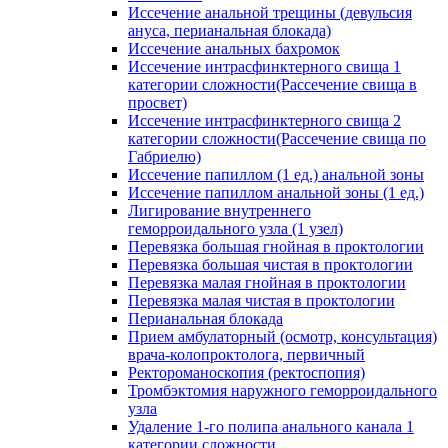
Иссечение анальной трещины (девульсия
ануса, перианальная блокада)
Иссечение анальных бахромок
Иссечение интрасфинктерного свища 1
категории сложности(Рассечение свища в
просвет)
Иссечение интрасфинктерного свища 2
категории сложности(Рассечение свища по
Габриелю)
Иссечение папиллом (1 ед.) анальной зоны
Иссечение папиллом анальной зоны (1 ед.)
Лигирование внутреннего
геморроидального узла (1 узел)
Перевязка большая гнойная в проктологии
Перевязка большая чистая в проктологии
Перевязка малая гнойная в проктологии
Перевязка малая чистая в проктологии
Перианальная блокада
Прием амбулаторный (осмотр, консультация)
врача-колопроктолога, первичный
Ректороманоскопия (ректоспопия)
Тромбэктомия наружного геморроидального
узла
Удаление 1-го полипа анального канала 1
категории сложности