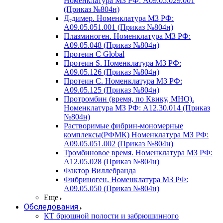
Номенклатура МЗ РФ: A09.05.029.001
(Приказ №804н)
Д-димер. Номенклатура МЗ РФ:
A09.05.051.001 (Приказ №804н)
Плазминоген. Номенклатура МЗ РФ:
A09.05.048 (Приказ №804н)
Протеин C Global
Протеин S. Номенклатура МЗ РФ:
A09.05.126 (Приказ №804н)
Протеин С. Номенклатура МЗ РФ:
A09.05.125 (Приказ №804н)
Протромбин (время, по Квику, МНО).
Номенклатура МЗ РФ: A12.30.014 (Приказ
№804н)
Растворимые фибрин-мономерные
комплексы(РФМК) Номенклатура МЗ РФ:
A09.05.051.002 (Приказ №804н)
Тромбиновое время. Номенклатура МЗ РФ:
A12.05.028 (Приказ №804н)
Фактор Виллебранда
Фибриноген. Номенклатура МЗ РФ:
A09.05.050 (Приказ №804н)
Еще
Обследования
КТ брюшной полости и забрюшинного