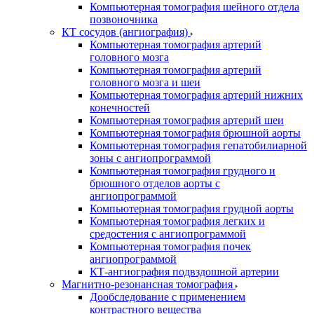
Компьютерная томография шейного отдела
позвоночника
КТ сосудов (ангиография)
Компьютерная томография артерий
головного мозга
Компьютерная томография артерий
головного мозга и шеи
Компьютерная томография артерий нижних
конечностей
Компьютерная томография артерий шеи
Компьютерная томография брюшной аорты
Компьютерная томография гепатобилиарной
зоны с ангиопрограммой
Компьютерная томография грудного и
брюшного отделов аорты с
ангиопрограммой
Компьютерная томография грудной аорты
Компьютерная томография легких и
средостения с ангиопрограммой
Компьютерная томография почек
ангиопрограммой
КТ-ангиография подвздошной артерии
Магнитно-резонансная томография
Дообследование с применением
контрастного вещества