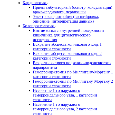
Кардиология
Прием амбулаторный (осмотр, консультация)
врача-кардиолога, первичный
Электрокардиография (расшифровка,
описание, интерпретация данных)
Колопроктология
Взятие мазка с внутренней поверхности
кишечника для цитологического
исследования
Вскрытие абсцесса копчикового хода 1
категории сложности
Вскрытие абсцесса копчикового хода 2
категории сложности
Вскрытие острого подкожно-подслизистого
парапроктита
Геморроидэктомия по Миллигану-Моргану 1
категории сложности
Геморроидэктомия по Миллигану-Моргану 2
категории сложности
Иссечение 1-го наружного
геморроидального узла, 1 категории
сложности
Иссечение 1-го наружного
геморроидального узла, 2 категории
сложности