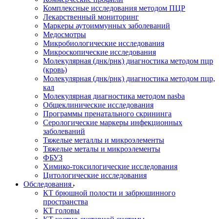
Комплексные исследования методом ПЦР
Лекарственный мониторинг
Маркеры аутоиммунных заболеваний
Медосмотры
Микробиологические исследования
Микроскопические исследования
Молекулярная (днк/рнк) диагностика методом пцр
(кровь)
Молекулярная (днк/рнк) диагностика методом пцр,
кал
Молекулярная диагностика методом nasba
Общеклинические исследования
Программы пренатального скрининга
Серологические маркеры инфекционных
заболеваний
Тяжелые металлы и микроэлементы
Тяжелые металы и микроэлементы
ФБУЗ
Химико-токсилогические исследования
Цитологические исследования
Обследования
КТ брюшной полости и забрюшинного
пространства
КТ головы