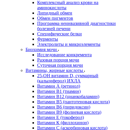
Комплексный анализ крови на
аминокислоты
Липидный обмен
Обмен пигментов
Программа неинвазивной диагностики
болезней печени
Специфические белки
Ферменты
Электролиты и микроэлементы
Биохимия мочи
Исследование конкремента
Разовая порция мочи
Суточная порция мочи
Витамины, жирные кислоты
25-OH витамин D, суммарный
(кальциферол) ИХЛА
Витамин А (ретинол)
Витамин В1 (тиамин)
Витамин В12 (цианкобаламин)
Витамин В5 (пантотеновая кислота)
Витамин В6 (пиридоксин)
Витамин В9 (фолиевая кислота)
Витамин Е (токоферол)
Витамин К (филлохинон)
Витамин С (аскорбиновая кислота)