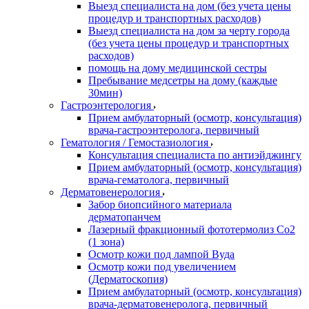
Выезд специалиста на дом (без учета цены
процедур и транспортных расходов)
Выезд специалиста на дом за черту города
(без учета цены процедур и транспортных
расходов)
помощь на дому медицинской сестры
Пребывание медсетры на дому (каждые
30мин)
Гастроэнтерология
Прием амбулаторный (осмотр, консультация)
врача-гастроэнтеролога, первичный
Гематология / Гемостазиология
Консультация специалиста по антиэйджингу
Прием амбулаторный (осмотр, консультация)
врача-гематолога, первичный
Дерматовенерология
Забор биопсийного материала
дерматопанчем
Лазерный фракционный фототермолиз Со2
(1 зона)
Осмотр кожи под лампой Вуда
Осмотр кожи под увеличением
(Дерматоскопия)
Прием амбулаторный (осмотр, консультация)
врача-дерматовенеролога, первичный