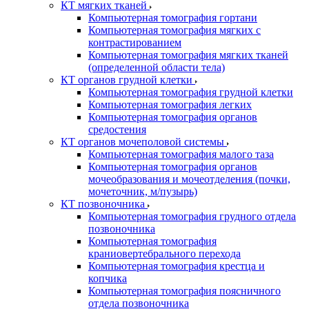
КТ мягких тканей
Компьютерная томография гортани
Компьютерная томография мягких с
контрастированием
Компьютерная томография мягких тканей
(определенной области тела)
КТ органов грудной клетки
Компьютерная томография грудной клетки
Компьютерная томография легких
Компьютерная томография органов
средостения
КТ органов мочеполовой системы
Компьютерная томография малого таза
Компьютерная томография органов
мочеобразования и мочеотделения (почки,
мочеточник, м/пузырь)
КТ позвоночника
Компьютерная томография грудного отдела
позвоночника
Компьютерная томография
краниовертебрального перехода
Компьютерная томография крестца и
копчика
Компьютерная томография поясничного
отдела позвоночника