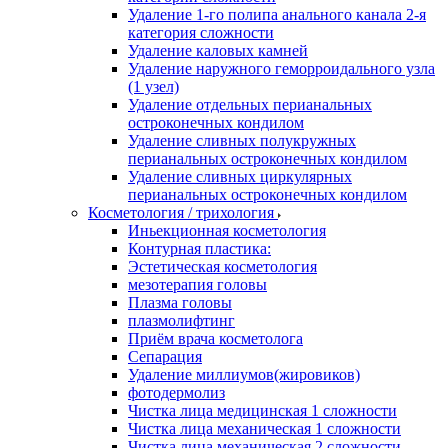
Удаление 1-го полипа анального канала 2-я
категория сложности
Удаление каловых камней
Удаление наружного геморроидального узла
(1 узел)
Удаление отдельных перианальных
остроконечных кондилом
Удаление сливных полукружных
перианальных остроконечных кондилом
Удаление сливных циркулярных
перианальных остроконечных кондилом
Косметология / трихология
Иньекционная косметология
Контурная пластика:
Эстетическая косметология
мезотерапия головы
Плазма головы
плазмолифтинг
Приём врача косметолога
Сепарация
Удаление миллиумов(жировиков)
фотодермолиз
Чистка лица медицинская 1 сложности
Чистка лица механическая 1 сложности
Чистка лица механическая 2 сложности