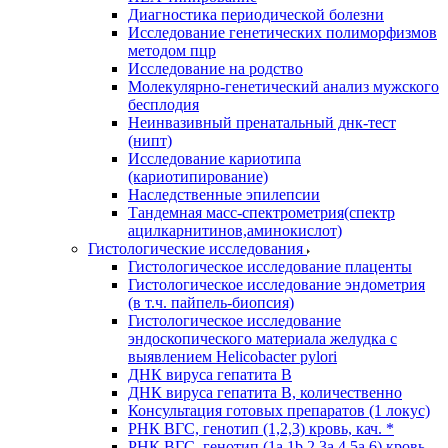
Диагностика периодической болезни
Исследование генетических полиморфизмов
методом пцр
Исследование на родство
Молекулярно-генетический анализ мужского
бесплодия
Неинвазивный пренатальный днк-тест
(нипт)
Исследование кариотипа
(кариотипирование)
Наследственные эпилепсии
Тандемная масс-спектрометрия(спектр
ацилкарнитинов,аминокислот)
Гистологические исследования
Гистологическое исследование плаценты
Гистологическое исследование эндометрия
(в т.ч. пайпель-биопсия)
Гистологическое исследование
эндоскопического материала желудка с
выявлением Helicobacter pylori
ДНК вируса гепатита B
ДНК вируса гепатита B, количественно
Консультация готовых препаратов (1 локус)
РНК ВГC, генотип (1,2,3) кровь, кач. *
РНК ВГC, генотип (1a,1b,2,3a,4,5a,6) кровь,