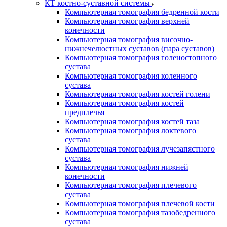
КТ костно-суставной системы
Компьютерная томография бедренной кости
Компьютерная томография верхней
конечности
Компьютерная томография височно-
нижнечелюстных суставов (пара суставов)
Компьютерная томография голеностопного
сустава
Компьютерная томография коленного
сустава
Компьютерная томография костей голени
Компьютерная томография костей
предплечья
Компьютерная томография костей таза
Компьютерная томография локтевого
сустава
Компьютерная томография лучезапястного
сустава
Компьютерная томография нижней
конечности
Компьютерная томография плечевого
сустава
Компьютерная томография плечевой кости
Компьютерная томография тазобедренного
сустава