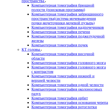
пространства
Компьютерная томография брюшной
полости (поисковая программа)
Компьютерная томография забрюшинного
пространства(система мочевыведения
почки,мочеточники,мочевой пузырь)
Компьютерная томография надпочечников
Компьютерная томография печени
Компьютерная томография поджелудочной
железы
Компьютерная томография почек
КТ головы
Компьютерная томография височной
области
Компьютерная томография головного мозга
Компьютерная томография головного мозга
с контрастом
Компьютерная томография нижней и
верхней челюсти
Компьютерная томография одной челюсти
Компьютерная томография околоносовых
пазух
Компьютерная томография орбит
Компьютерная томография основания черепа
Компьютерная томография ротоглотки