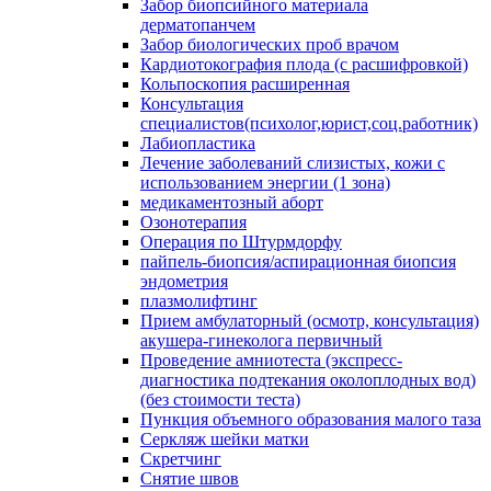
Забор биопсийного материала
дерматопанчем
Забор биологических проб врачом
Кардиотокография плода (с расшифровкой)
Кольпоскопия расширенная
Консультация
специалистов(психолог,юрист,соц.работник)
Лабиопластика
Лечение заболеваний слизистых, кожи с
использованием энергии (1 зона)
медикаментозный аборт
Озонотерапия
Операция по Штурмдорфу
пайпель-биопсия/аспирационная биопсия
эндометрия
плазмолифтинг
Прием амбулаторный (осмотр, консультация)
акушера-гинеколога первичный
Проведение амниотеста (экспресс-
диагностика подтекания околоплодных вод)
(без стоимости теста)
Пункция объемного образования малого таза
Серкляж шейки матки
Скретчинг
Снятие швов