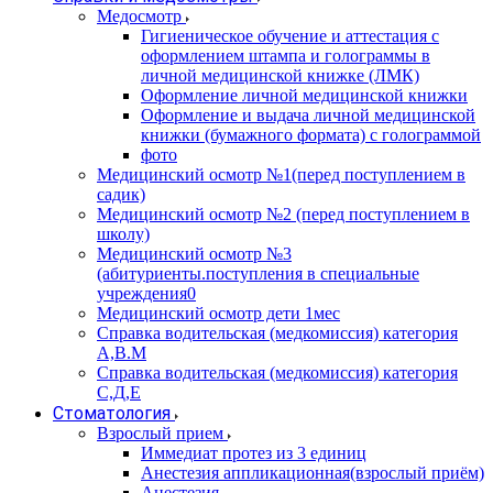
Медосмотр
Гигиеническое обучение и аттестация с
оформлением штампа и голограммы в
личной медицинской книжке (ЛМК)
Оформление личной медицинской книжки
Оформление и выдача личной медицинской
книжки (бумажного формата) с голограммой
фото
Медицинский осмотр №1(перед поступлением в
садик)
Медицинский осмотр №2 (перед поступлением в
школу)
Медицинский осмотр №3
(абитуриенты.поступления в специальные
учреждения0
Медицинский осмотр дети 1мес
Справка водительская (медкомиссия) категория
А,В.М
Справка водительская (медкомиссия) категория
С,Д,Е
Стоматология
Взрослый прием
Иммедиат протез из 3 единиц
Анестезия аппликационная(взрослый приём)
Анестезия