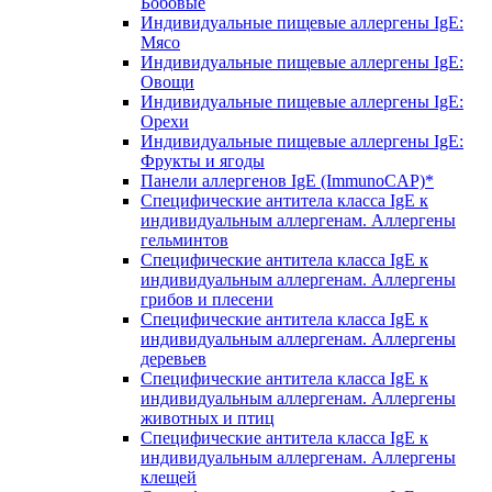
Бобовые
Индивидуальные пищевые аллергены IgE:
Мясо
Индивидуальные пищевые аллергены IgE:
Овощи
Индивидуальные пищевые аллергены IgE:
Орехи
Индивидуальные пищевые аллергены IgE:
Фрукты и ягоды
Панели аллергенов IgE (ImmunoCAP)*
Специфические антитела класса IgE к
индивидуальным аллергенам. Аллергены
гельминтов
Специфические антитела класса IgE к
индивидуальным аллергенам. Аллергены
грибов и плесени
Специфические антитела класса IgE к
индивидуальным аллергенам. Аллергены
деревьев
Специфические антитела класса IgE к
индивидуальным аллергенам. Аллергены
животных и птиц
Специфические антитела класса IgE к
индивидуальным аллергенам. Аллергены
клещей