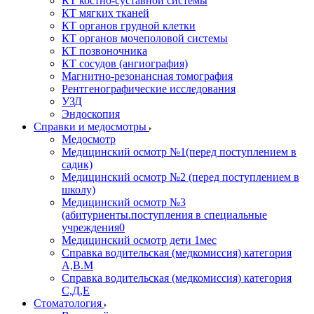
КТ костно-суставной системы
КТ мягких тканей
КТ органов грудной клетки
КТ органов мочеполовой системы
КТ позвоночника
КТ сосудов (ангиография)
Магнитно-резонансная томография
Рентгенографические исследования
УЗД
Эндоскопия
Справки и медосмотры
Медосмотр
Медицинский осмотр №1(перед поступлением в
садик)
Медицинский осмотр №2 (перед поступлением в
школу)
Медицинский осмотр №3
(абитуриенты.поступления в специальные
учреждения0
Медицинский осмотр дети 1мес
Справка водительская (медкомиссия) категория
А,В.М
Справка водительская (медкомиссия) категория
С,Д,Е
Стоматология