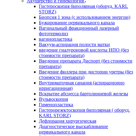
Акушерство и гинекология
Гистероскопия биполярная (оборуд. KARL
STORZ)
Биопсия 1 зона (с использованием энергии)
Бужирование цервикального канала
Вагинальный фракционный лазерный
фототермолиз
вагинопластика
Вакуум-аспирация полости матки
введение гиалуроновой кислоты НПО (без
стоимости препарата)
Введение препарата Диспорт (без стоимости
препарата)
Введение филлера при дистопии уретры (без
стоимости препарата)
Внутриматочная санация (аспирационно
ирригационная)
Вскрытие абсцесса бартолиниевой железы
Вульвоскопия
Гименопластика
Гистерорезектоскопия биполярная ( оборуд.
KARL STORZ)
Дефлорация хирургическая
Диагностическое выскабливание
цервикального канала