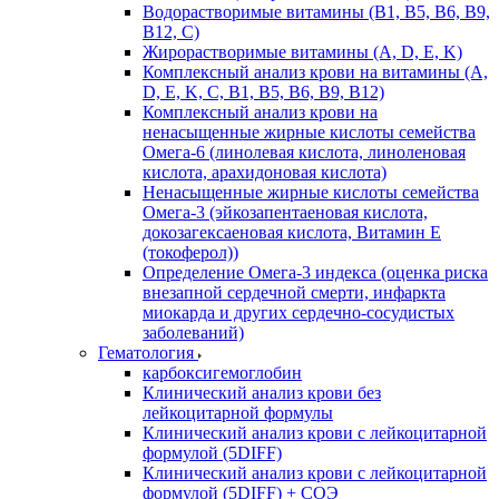
Водорастворимые витамины (B1, B5, B6, В9,
В12, С)
Жирорастворимые витамины (A, D, E, K)
Комплексный анализ крови на витамины (A,
D, E, K, C, B1, B5, B6, В9, B12)
Комплексный анализ крови на
ненасыщенные жирные кислоты семейства
Омега-6 (линолевая кислота, линоленовая
кислота, арахидоновая кислота)
Ненасыщенные жирные кислоты семейства
Омега-3 (эйкозапентаеновая кислота,
докозагексаеновая кислота, Витамин E
(токоферол))
Определение Омега-3 индекса (оценка риска
внезапной сердечной смерти, инфаркта
миокарда и других сердечно-сосудистых
заболеваний)
Гематология
карбоксигемоглобин
Клинический анализ крови без
лейкоцитарной формулы
Клинический анализ крови с лейкоцитарной
формулой (5DIFF)
Клинический анализ крови с лейкоцитарной
формулой (5DIFF) + СОЭ