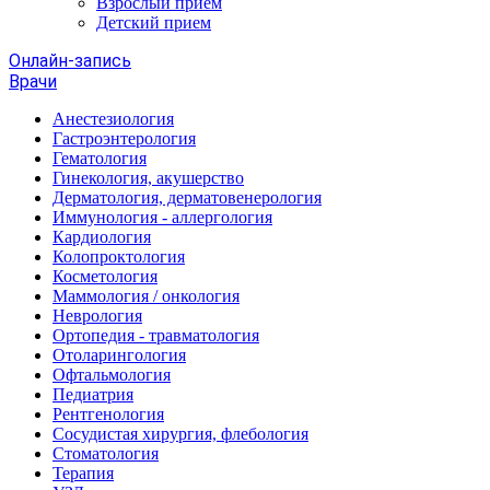
Взрослый прием
Детский прием
Онлайн-запись
Врачи
Анестезиология
Гастроэнтерология
Гематология
Гинекология, акушерство
Дерматология, дерматовенерология
Иммунология - аллергология
Кардиология
Колопроктология
Косметология
Маммология / онкология
Неврология
Ортопедия - травматология
Отоларингология
Офтальмология
Педиатрия
Рентгенология
Сосудистая хирургия, флебология
Стоматология
Терапия