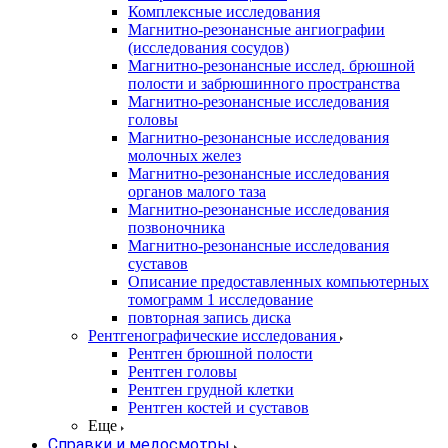
Комплексные исследования
Магнитно-резонансные ангиографии
(исследования сосудов)
Магнитно-резонансные исслед. брюшной
полости и забрюшинного пространства
Магнитно-резонансные исследования
головы
Магнитно-резонансные исследования
молочных желез
Магнитно-резонансные исследования
органов малого таза
Магнитно-резонансные исследования
позвоночника
Магнитно-резонансные исследования
суставов
Описание предоставленных компьютерных
томограмм 1 исследование
повторная запись диска
Рентгенографические исследования
Рентген брюшной полости
Рентген головы
Рентген грудной клетки
Рентген костей и суставов
Еще
Справки и медосмотры