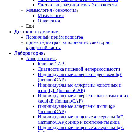
Чистка лица медицинская 2 сложности
Маммология / онкология
Маммология
Онкология
Еще
Детское отделение
Первичный приём педиатра
прием педиатра с заполнением санаторно-
курортной карты
Лаборатория
Аллергология
Immuno CAP
Диагностика пищевой непереносимости
Индивидуальные аллергены деревьев IgE
(ImmunoCAP)
Индивидуальные аллергены животных и
птиц IgE (ImmunoCAP)
Индивидуальные аллергены насекомых и их
ядовIgE (ImmunoCAP)
Индивидуальные аллергены пыли IgE
(ImmunoCAP)
Индивидуальные пищевые аллергены IgE
(ImmunoCAP): Яйцо и компоненты яйца
Индивидуальные пищевые аллергены IgE: