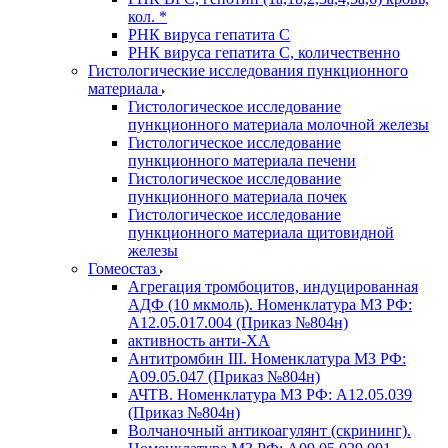
кол. *
РНК вируса гепатита C
РНК вируса гепатита C, количественно
Гистологические исследования пункционного
материала
Гистологическое исследование
пункционного материала молочной железы
Гистологическое исследование
пункционного материала печени
Гистологическое исследование
пункционного материала почек
Гистологическое исследование
пункционного материала щитовидной
железы
Гомеостаз
Агрегация тромбоцитов, индуцированная
АДФ (10 мкмоль). Номенклатура МЗ РФ:
A12.05.017.004 (Приказ №804н)
активность анти-ХА
Антитромбин III. Номенклатура МЗ РФ:
A09.05.047 (Приказ №804н)
АЧТВ. Номенклатура МЗ РФ: A12.05.039
(Приказ №804н)
Волчаночный антикоагулянт (скрининг).