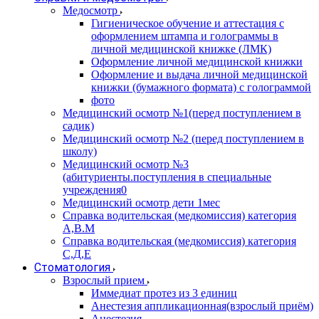
Медосмотр
Гигиеническое обучение и аттестация с
оформлением штампа и голограммы в
личной медицинской книжке (ЛМК)
Оформление личной медицинской книжки
Оформление и выдача личной медицинской
книжки (бумажного формата) с голограммой
фото
Медицинский осмотр №1(перед поступлением в
садик)
Медицинский осмотр №2 (перед поступлением в
школу)
Медицинский осмотр №3
(абитуриенты.поступления в специальные
учреждения0
Медицинский осмотр дети 1мес
Справка водительская (медкомиссия) категория
А,В.М
Справка водительская (медкомиссия) категория
С,Д,Е
Стоматология
Взрослый прием
Иммедиат протез из 3 единиц
Анестезия аппликационная(взрослый приём)
Анестезия