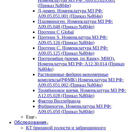
Номенклатура МЗ РФ: A09.05.029.001
(Приказ №804н)
Д-димер. Номенклатура МЗ РФ:
A09.05.051.001 (Приказ №804н)
Плазминоген. Номенклатура МЗ РФ:
A09.05.048 (Приказ №804н)
Протеин C Global
Протеин S. Номенклатура МЗ РФ:
A09.05.126 (Приказ №804н)
Протеин С. Номенклатура МЗ РФ:
A09.05.125 (Приказ №804н)
Протромбин (время, по Квику, МНО).
Номенклатура МЗ РФ: A12.30.014 (Приказ
№804н)
Растворимые фибрин-мономерные
комплексы(РФМК) Номенклатура МЗ РФ:
A09.05.051.002 (Приказ №804н)
Тромбиновое время. Номенклатура МЗ РФ:
A12.05.028 (Приказ №804н)
Фактор Виллебранда
Фибриноген. Номенклатура МЗ РФ:
A09.05.050 (Приказ №804н)
Еще
Обследования
КТ брюшной полости и забрюшинного