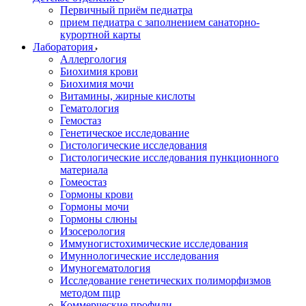
Первичный приём педиатра
прием педиатра с заполнением санаторно-
курортной карты
Лаборатория
Аллергология
Биохимия крови
Биохимия мочи
Витамины, жирные кислоты
Гематология
Гемостаз
Генетическое исследование
Гистологические исследования
Гистологические исследования пункционного
материала
Гомеостаз
Гормоны крови
Гормоны мочи
Гормоны слюны
Изосерология
Иммуногистохимические исследования
Имуннологические исследования
Имуногематология
Исследование генетических полиморфизмов
методом пцр
Коммерческие профили