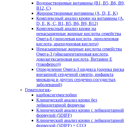
Водорастворимые витамины (B1, B5, B6, В9,
В12, С)
Жирорастворимые витамины (A, D, E, K)
Комплексный анализ крови на витамины (A,
D, E, K, C, B1, B5, B6, В9, B12)
Комплексный анализ крови на
ненасыщенные жирные кислоты семейства
Омега-6 (линолевая кислота, линоленовая
кислота, арахидоновая кислота)
Ненасыщенные жирные кислоты семейства
Омега-3 (эйкозапентаеновая кислота,
докозагексаеновая кислота, Витамин E
(токоферол))
Определение Омега-3 индекса (оценка риска
внезапной сердечной смерти, инфаркта
миокарда и других сердечно-сосудистых
заболеваний)
Гематология
карбоксигемоглобин
Клинический анализ крови без
лейкоцитарной формулы
Клинический анализ крови с лейкоцитарной
формулой (5DIFF)
Клинический анализ крови с лейкоцитарной
формулой (5DIFF) + СОЭ