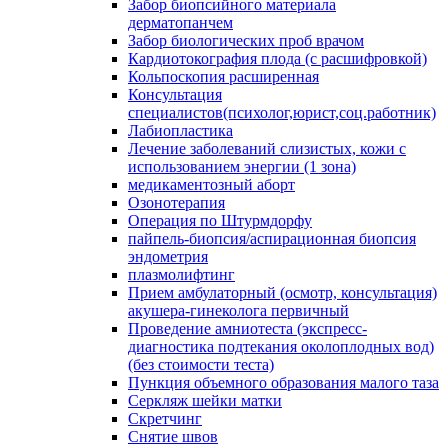
Забор биопсийного материала
дерматопанчем
Забор биологических проб врачом
Кардиотокография плода (с расшифровкой)
Кольпоскопия расширенная
Консультация
специалистов(психолог,юрист,соц.работник)
Лабиопластика
Лечение заболеваний слизистых, кожи с
использованием энергии (1 зона)
медикаментозный аборт
Озонотерапия
Операция по Штурмдорфу
пайпель-биопсия/аспирационная биопсия
эндометрия
плазмолифтинг
Прием амбулаторный (осмотр, консультация)
акушера-гинеколога первичный
Проведение амниотеста (экспресс-
диагностика подтекания околоплодных вод)
(без стоимости теста)
Пункция объемного образования малого таза
Серкляж шейки матки
Скретчинг
Снятие швов