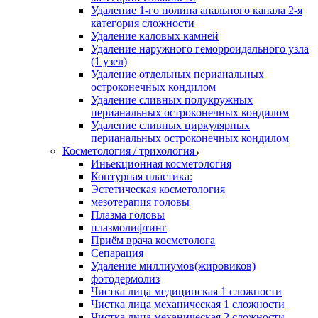
Удаление 1-го полипа анального канала 2-я
категория сложности
Удаление каловых камней
Удаление наружного геморроидального узла
(1 узел)
Удаление отдельных перианальных
остроконечных кондилом
Удаление сливных полукружных
перианальных остроконечных кондилом
Удаление сливных циркулярных
перианальных остроконечных кондилом
Косметология / трихология
Иньекционная косметология
Контурная пластика:
Эстетическая косметология
мезотерапия головы
Плазма головы
плазмолифтинг
Приём врача косметолога
Сепарация
Удаление миллиумов(жировиков)
фотодермолиз
Чистка лица медицинская 1 сложности
Чистка лица механическая 1 сложности
Чистка лица механическая 2 сложности