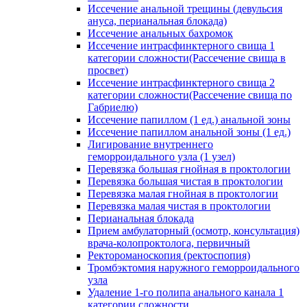
Иссечение анальной трещины (девульсия
ануса, перианальная блокада)
Иссечение анальных бахромок
Иссечение интрасфинктерного свища 1
категории сложности(Рассечение свища в
просвет)
Иссечение интрасфинктерного свища 2
категории сложности(Рассечение свища по
Габриелю)
Иссечение папиллом (1 ед.) анальной зоны
Иссечение папиллом анальной зоны (1 ед.)
Лигирование внутреннего
геморроидального узла (1 узел)
Перевязка большая гнойная в проктологии
Перевязка большая чистая в проктологии
Перевязка малая гнойная в проктологии
Перевязка малая чистая в проктологии
Перианальная блокада
Прием амбулаторный (осмотр, консультация)
врача-колопроктолога, первичный
Ректороманоскопия (ректоспопия)
Тромбэктомия наружного геморроидального
узла
Удаление 1-го полипа анального канала 1
категории сложности