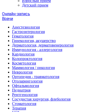
Взрослый прием
Детский прием
Онлайн-запись
Врачи
Анестезиология
Гастроэнтерология
Гематология
Гинекология, акушерство
Дерматология, дерматовенерология
Иммунология - аллергология
Кардиология
Колопроктология
Косметология
Маммология / онкология
Неврология
Ортопедия - травматология
Отоларингология
Офтальмология
Педиатрия
Рентгенология
Сосудистая хирургия, флебология
Стоматология
Терапия