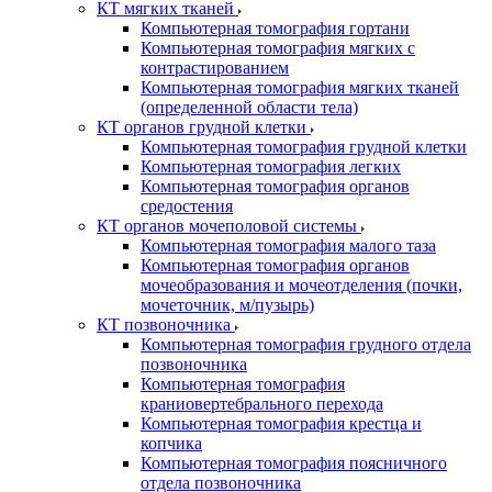
КТ мягких тканей
Компьютерная томография гортани
Компьютерная томография мягких с
контрастированием
Компьютерная томография мягких тканей
(определенной области тела)
КТ органов грудной клетки
Компьютерная томография грудной клетки
Компьютерная томография легких
Компьютерная томография органов
средостения
КТ органов мочеполовой системы
Компьютерная томография малого таза
Компьютерная томография органов
мочеобразования и мочеотделения (почки,
мочеточник, м/пузырь)
КТ позвоночника
Компьютерная томография грудного отдела
позвоночника
Компьютерная томография
краниовертебрального перехода
Компьютерная томография крестца и
копчика
Компьютерная томография поясничного
отдела позвоночника