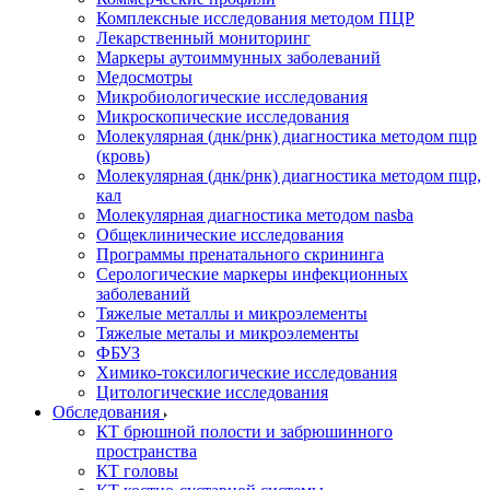
Комплексные исследования методом ПЦР
Лекарственный мониторинг
Маркеры аутоиммунных заболеваний
Медосмотры
Микробиологические исследования
Микроскопические исследования
Молекулярная (днк/рнк) диагностика методом пцр
(кровь)
Молекулярная (днк/рнк) диагностика методом пцр,
кал
Молекулярная диагностика методом nasba
Общеклинические исследования
Программы пренатального скрининга
Серологические маркеры инфекционных
заболеваний
Тяжелые металлы и микроэлементы
Тяжелые металы и микроэлементы
ФБУЗ
Химико-токсилогические исследования
Цитологические исследования
Обследования
КТ брюшной полости и забрюшинного
пространства
КТ головы