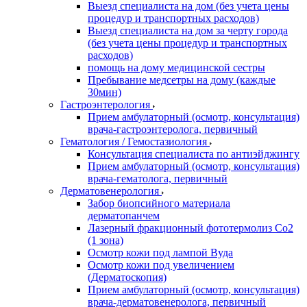
Выезд специалиста на дом (без учета цены
процедур и транспортных расходов)
Выезд специалиста на дом за черту города
(без учета цены процедур и транспортных
расходов)
помощь на дому медицинской сестры
Пребывание медсетры на дому (каждые
30мин)
Гастроэнтерология
Прием амбулаторный (осмотр, консультация)
врача-гастроэнтеролога, первичный
Гематология / Гемостазиология
Консультация специалиста по антиэйджингу
Прием амбулаторный (осмотр, консультация)
врача-гематолога, первичный
Дерматовенерология
Забор биопсийного материала
дерматопанчем
Лазерный фракционный фототермолиз Со2
(1 зона)
Осмотр кожи под лампой Вуда
Осмотр кожи под увеличением
(Дерматоскопия)
Прием амбулаторный (осмотр, консультация)
врача-дерматовенеролога, первичный