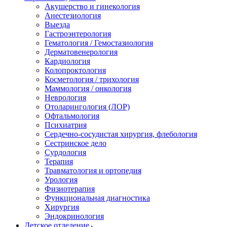
Акушерство и гинекология
Анестезиология
Выезда
Гастроэнтерология
Гематология / Гемостазиология
Дерматовенерология
Кардиология
Колопроктология
Косметология / трихология
Маммология / онкология
Неврология
Отоларингология (ЛОР)
Офтальмология
Психиатрия
Сердечно-сосудистая хирургия, флебология
Сестринское дело
Сурдология
Терапия
Травматология и ортопедия
Урология
Физиотерапия
Функциональная диагностика
Хирургия
Эндокринология
Детское отделение