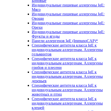
Бобовые
Индивидуальные пищевые аллергены IgE:
Мясо
Индивидуальные пищевые аллергены IgE:
Овощи
Индивидуальные пищевые аллергены IgE:
Орехи
Индивидуальные пищевые аллергены IgE:
Фрукты и ягоды
Панели аллергенов IgE (ImmunoCAP)*
Специфические антитела класса IgE к
индивидуальным аллергенам. Аллергены
гельминтов
Специфические антитела класса IgE к
индивидуальным аллергенам. Аллергены
грибов и плесени
Специфические антитела класса IgE к
индивидуальным аллергенам. Аллергены
деревьев
Специфические антитела класса IgE к
индивидуальным аллергенам. Аллергены
животных и птиц
Специфические антитела класса IgE к
индивидуальным аллергенам. Аллергены
клещей