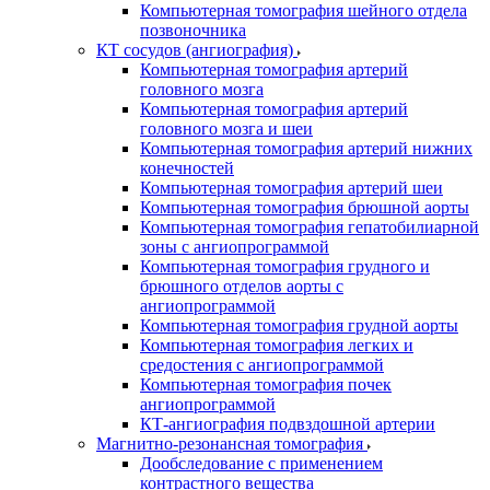
Компьютерная томография шейного отдела
позвоночника
КТ сосудов (ангиография)
Компьютерная томография артерий
головного мозга
Компьютерная томография артерий
головного мозга и шеи
Компьютерная томография артерий нижних
конечностей
Компьютерная томография артерий шеи
Компьютерная томография брюшной аорты
Компьютерная томография гепатобилиарной
зоны с ангиопрограммой
Компьютерная томография грудного и
брюшного отделов аорты с
ангиопрограммой
Компьютерная томография грудной аорты
Компьютерная томография легких и
средостения с ангиопрограммой
Компьютерная томография почек
ангиопрограммой
КТ-ангиография подвздошной артерии
Магнитно-резонансная томография
Дообследование с применением
контрастного вещества