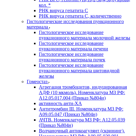
кол. *
РНК вируса гепатита C
РНК вируса гепатита C, количественно
Гистологические исследования пункционного
материала
Гистологическое исследование
пункционного материала молочной железы
Гистологическое исследование
пункционного материала печени
Гистологическое исследование
пункционного материала почек
Гистологическое исследование
пункционного материала щитовидной
железы
Гомеостаз
Агрегация тромбоцитов, индуцированная
АДФ (10 мкмоль). Номенклатура МЗ РФ:
A12.05.017.004 (Приказ №804н)
активность анти-ХА
Антитромбин III. Номенклатура МЗ РФ:
A09.05.047 (Приказ №804н)
АЧТВ. Номенклатура МЗ РФ: A12.05.039
(Приказ №804н)
Волчаночный антикоагулянт (скрининг).