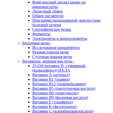
Комплексный анализ крови на
аминокислоты
Липидный обмен
Обмен пигментов
Программа неинвазивной диагностики
болезней печени
Специфические белки
Ферменты
Электролиты и микроэлементы
Биохимия мочи
Исследование конкремента
Разовая порция мочи
Суточная порция мочи
Витамины, жирные кислоты
25-OH витамин D, суммарный
(кальциферол) ИХЛА
Витамин А (ретинол)
Витамин В1 (тиамин)
Витамин В12 (цианкобаламин)
Витамин В5 (пантотеновая кислота)
Витамин В6 (пиридоксин)
Витамин В9 (фолиевая кислота)
Витамин Е (токоферол)
Витамин К (филлохинон)
Витамин С (аскорбиновая кислота)