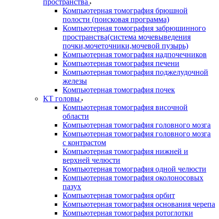
пространства
Компьютерная томография брюшной
полости (поисковая программа)
Компьютерная томография забрюшинного
пространства(система мочевыведения
почки,мочеточники,мочевой пузырь)
Компьютерная томография надпочечников
Компьютерная томография печени
Компьютерная томография поджелудочной
железы
Компьютерная томография почек
КТ головы
Компьютерная томография височной
области
Компьютерная томография головного мозга
Компьютерная томография головного мозга
с контрастом
Компьютерная томография нижней и
верхней челюсти
Компьютерная томография одной челюсти
Компьютерная томография околоносовых
пазух
Компьютерная томография орбит
Компьютерная томография основания черепа
Компьютерная томография ротоглотки