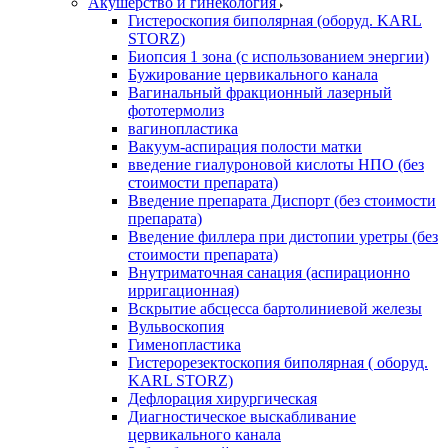
Акушерство и гинекология
Гистероскопия биполярная (оборуд. KARL
STORZ)
Биопсия 1 зона (с использованием энергии)
Бужирование цервикального канала
Вагинальный фракционный лазерный
фототермолиз
вагинопластика
Вакуум-аспирация полости матки
введение гиалуроновой кислоты НПО (без
стоимости препарата)
Введение препарата Диспорт (без стоимости
препарата)
Введение филлера при дистопии уретры (без
стоимости препарата)
Внутриматочная санация (аспирационно
ирригационная)
Вскрытие абсцесса бартолиниевой железы
Вульвоскопия
Гименопластика
Гистерорезектоскопия биполярная ( оборуд.
KARL STORZ)
Дефлорация хирургическая
Диагностическое выскабливание
цервикального канала