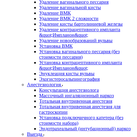
Удаление вагинального пессария
Удаление вагинальной кисты
Удаление ВМК
Удаление ВМК 2 сложности
Удаление кисты бартолиниевой железы
Удаление контрацептивного импланта
&quot;Импланон&quot;
Удаление новообразований вульвы
Установка ВМК
Установка вагинального пессария (без
стоимости пессария)
Установка контрацептивного импланта
&quot;Импланон&quot;
Энуклеация кисты вульвы
Эхогистеросальпингография
Анестезиология
Консультация анестезиолога
Массочный ингаляционный наркоз
Тотальная внутривенная анестезия
Тотальная внутривенная анестезия для
гастроскопии
Установка подключичного катетера (без
стоимости набора)
Эндотрахеальный (интубационный) наркоз
Выезда