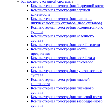
КТ костно-суставной системы
Компьютерная томография бедренной кости
Компьютерная томография верхней
конечности
Компьютерная томография височно-
нижнечелюстных суставов (пара суставов)
Компьютерная томография голеностопного
сустава
Компьютерная томография коленного
сустава
Компьютерная томография костей голени
Компьютерная томография костей
предплечья
Компьютерная томография костей таза
Компьютерная томография локтевого
сустава
Компьютерная томография лучезапястного
сустава
Компьютерная томография нижней
конечности
Компьютерная томография плечевого
сустава
Компьютерная томография плечевой кости
Компьютерная томография тазобедренного
сустава