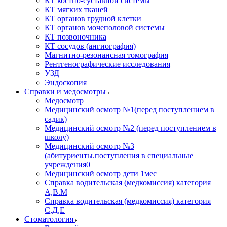
КТ костно-суставной системы
КТ мягких тканей
КТ органов грудной клетки
КТ органов мочеполовой системы
КТ позвоночника
КТ сосудов (ангиография)
Магнитно-резонансная томография
Рентгенографические исследования
УЗД
Эндоскопия
Справки и медосмотры
Медосмотр
Медицинский осмотр №1(перед поступлением в
садик)
Медицинский осмотр №2 (перед поступлением в
школу)
Медицинский осмотр №3
(абитуриенты.поступления в специальные
учреждения0
Медицинский осмотр дети 1мес
Справка водительская (медкомиссия) категория
А,В.М
Справка водительская (медкомиссия) категория
С,Д,Е
Стоматология