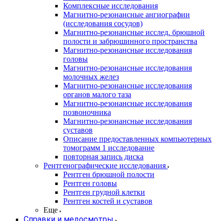
Комплексные исследования
Магнитно-резонансные ангиографии
(исследования сосудов)
Магнитно-резонансные исслед. брюшной
полости и забрюшинного пространства
Магнитно-резонансные исследования
головы
Магнитно-резонансные исследования
молочных желез
Магнитно-резонансные исследования
органов малого таза
Магнитно-резонансные исследования
позвоночника
Магнитно-резонансные исследования
суставов
Описание предоставленных компьютерных
томограмм 1 исследование
повторная запись диска
Рентгенографические исследования
Рентген брюшной полости
Рентген головы
Рентген грудной клетки
Рентген костей и суставов
Еще
Справки и медосмотры