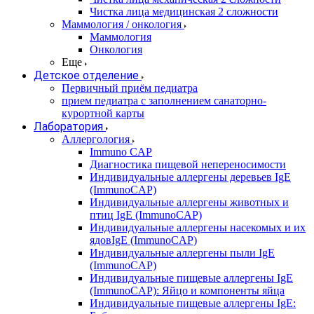
Чистка лица медицинская 2 сложности
Маммология / онкология
Маммология
Онкология
Еще
Детское отделение
Первичный приём педиатра
прием педиатра с заполнением санаторно-
курортной карты
Лаборатория
Аллергология
Immuno CAP
Диагностика пищевой непереносимости
Индивидуальные аллергены деревьев IgE
(ImmunoCAP)
Индивидуальные аллергены животных и
птиц IgE (ImmunoCAP)
Индивидуальные аллергены насекомых и их
ядовIgE (ImmunoCAP)
Индивидуальные аллергены пыли IgE
(ImmunoCAP)
Индивидуальные пищевые аллергены IgE
(ImmunoCAP): Яйцо и компоненты яйца
Индивидуальные пищевые аллергены IgE: