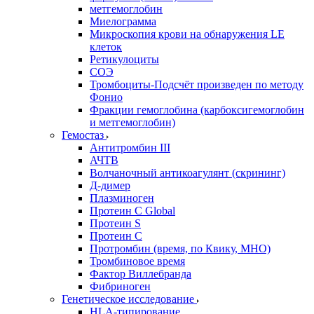
метгемоглобин
Миелограмма
Микроскопия крови на обнаружения LE
клеток
Ретикулоциты
СОЭ
Тромбоциты-Подсчёт произведен по методу
Фонио
Фракции гемоглобина (карбоксигемоглобин
и метгемоглобин)
Гемостаз
Антитромбин III
АЧТВ
Волчаночный антикоагулянт (скрининг)
Д-димер
Плазминоген
Протеин C Global
Протеин S
Протеин С
Протромбин (время, по Квику, МНО)
Тромбиновое время
Фактор Виллебранда
Фибриноген
Генетическое исследование
HLA-типирование