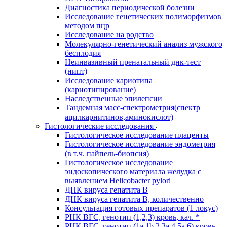
Диагностика периодической болезни
Исследование генетических полиморфизмов
методом пцр
Исследование на родство
Молекулярно-генетический анализ мужского
бесплодия
Неинвазивный пренатальный днк-тест
(нипт)
Исследование кариотипа
(кариотипирование)
Наследственные эпилепсии
Тандемная масс-спектрометрия(спектр
ацилкарнитинов,аминокислот)
Гистологические исследования
Гистологическое исследование плаценты
Гистологическое исследование эндометрия
(в т.ч. пайпель-биопсия)
Гистологическое исследование
эндоскопического материала желудка с
выявлением Helicobacter pylori
ДНК вируса гепатита B
ДНК вируса гепатита B, количественно
Консультация готовых препаратов (1 локус)
РНК ВГC, генотип (1,2,3) кровь, кач. *
РНК ВГC, генотип (1a,1b,2,3a,4,5a,6) кровь,