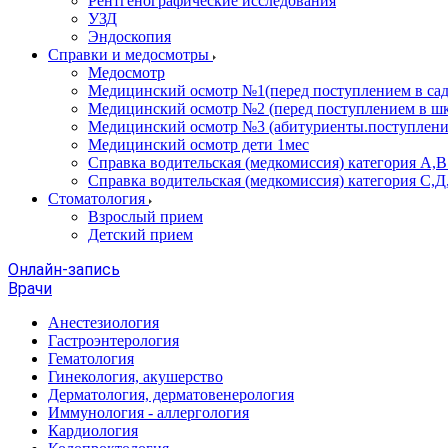
Рентгенографические исследования
УЗД
Эндоскопия
Справки и медосмотры
Медосмотр
Медицинский осмотр №1(перед поступлением в сад
Медицинский осмотр №2 (перед поступлением в шк
Медицинский осмотр №3 (абитуриенты.поступлени
Медицинский осмотр дети 1мес
Справка водительская (медкомиссия) категория А,
Справка водительская (медкомиссия) категория С,Д
Стоматология
Взрослый прием
Детский прием
Онлайн-запись
Врачи
Анестезиология
Гастроэнтерология
Гематология
Гинекология, акушерство
Дерматология, дерматовенерология
Иммунология - аллергология
Кардиология