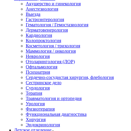
Акушерство и гинекология
Анестезиология
Выезда
Гастроэнтерология
Гематология / Гемостазиология
Дерматовенерология
Кардиология
Колопроктология
Косметология / трихология
Маммология / онкология
Неврология
Отоларингология (ЛОР)
Офтальмология
Психиатрия
Сердечно-сосудистая хирургия, флебология
Сестринское дело
Сурдология
Терапия
Травматология и ортопедия
Урология
Физиотерапия
Функциональная диагностика
Хирургия
Эндокринология
Детское отделение