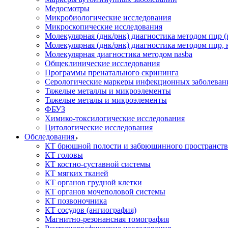
Медосмотры
Микробиологические исследования
Микроскопические исследования
Молекулярная (днк/рнк) диагностика методом пцр (
Молекулярная (днк/рнк) диагностика методом пцр, 
Молекулярная диагностика методом nasba
Общеклинические исследования
Программы пренатального скрининга
Серологические маркеры инфекционных заболеван
Тяжелые металлы и микроэлементы
Тяжелые металы и микроэлементы
ФБУЗ
Химико-токсилогические исследования
Цитологические исследования
Обследования
КТ брюшной полости и забрюшинного пространств
КТ головы
КТ костно-суставной системы
КТ мягких тканей
КТ органов грудной клетки
КТ органов мочеполовой системы
КТ позвоночника
КТ сосудов (ангиография)
Магнитно-резонансная томография