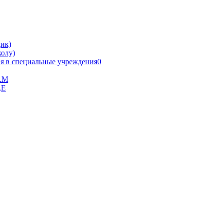
ик)
олу)
я в специальные учреждения0
В.М
,Е