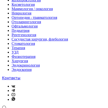
Колопроктология
Косметология
Маммология / онкология
Неврология
Ортопедия - травматология
Отоларингология
Офтальмология
Педиатрия
Рентгенология
Сосудистая хирургия, флебология
Стоматология
Терапия
УЗД
Физиотерапия
Хирургия
Эндокринология
Эндоскопия
Контакты