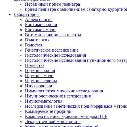
Первичный приём педиатра
прием педиатра с заполнением санаторно-курортно
Лаборатория
Аллергология
Биохимия крови
Биохимия мочи
Витамины, жирные кислоты
Гематология
Гемостаз
Генетическое исследование
Гистологические исследования
Гистологические исследования пункционного мате
Гомеостаз
Гормоны крови
Гормоны мочи
Гормоны слюны
Изосерология
Иммуногистохимические исследования
Имуннологические исследования
Имуногематология
Исследование генетических полиморфизмов метод
Коммерческие профили
Комплексные исследования методом ПЦР
Лекарственный мониторинг
Маркеры аутоиммунных заболеваний