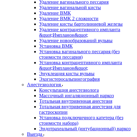
Удаление вагинального пессария
Удаление вагинальной кисты
Удаление ВМК
Удаление ВМК 2 сложности
Удаление кисты бартолиниевой железы
Удаление контрацептивного импланта
&quot;Импланон&quot;
Удаление новообразований вульвы
Установка ВМК
Установка вагинального пессария (без
стоимости пессария)
Установка контрацептивного импланта
&quot;Импланон&quot;
Энуклеация кисты вульвы
Эхогистеросальпингография
Анестезиология
Консультация анестезиолога
Массочный ингаляционный наркоз
Тотальная внутривенная анестезия
Тотальная внутривенная анестезия для
гастроскопии
Установка подключичного катетера (без
стоимости набора)
Эндотрахеальный (интубационный) наркоз
Выезда