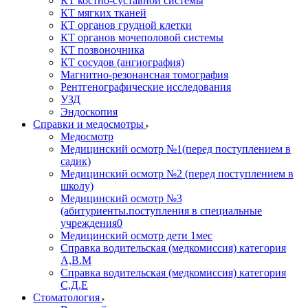
КТ костно-суставной системы
КТ мягких тканей
КТ органов грудной клетки
КТ органов мочеполовой системы
КТ позвоночника
КТ сосудов (ангиография)
Магнитно-резонансная томография
Рентгенографические исследования
УЗД
Эндоскопия
Справки и медосмотры
Медосмотр
Медицинский осмотр №1(перед поступлением в
садик)
Медицинский осмотр №2 (перед поступлением в
школу)
Медицинский осмотр №3
(абитуриенты.поступления в специальные
учреждения0
Медицинский осмотр дети 1мес
Справка водительская (медкомиссия) категория
А,В.М
Справка водительская (медкомиссия) категория
С,Д,Е
Стоматология