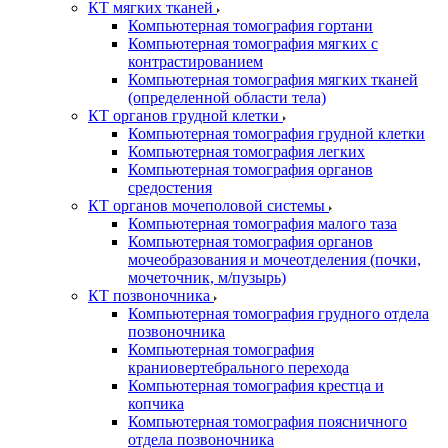
КТ мягких тканей
Компьютерная томография гортани
Компьютерная томография мягких с
контрастированием
Компьютерная томография мягких тканей
(определенной области тела)
КТ органов грудной клетки
Компьютерная томография грудной клетки
Компьютерная томография легких
Компьютерная томография органов
средостения
КТ органов мочеполовой системы
Компьютерная томография малого таза
Компьютерная томография органов
мочеобразования и мочеотделения (почки,
мочеточник, м/пузырь)
КТ позвоночника
Компьютерная томография грудного отдела
позвоночника
Компьютерная томография
краниовертебрального перехода
Компьютерная томография крестца и
копчика
Компьютерная томография поясничного
отдела позвоночника