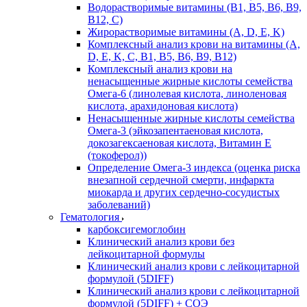
Водорастворимые витамины (B1, B5, B6, В9,
В12, С)
Жирорастворимые витамины (A, D, E, K)
Комплексный анализ крови на витамины (A,
D, E, K, C, B1, B5, B6, В9, B12)
Комплексный анализ крови на
ненасыщенные жирные кислоты семейства
Омега-6 (линолевая кислота, линоленовая
кислота, арахидоновая кислота)
Ненасыщенные жирные кислоты семейства
Омега-3 (эйкозапентаеновая кислота,
докозагексаеновая кислота, Витамин E
(токоферол))
Определение Омега-3 индекса (оценка риска
внезапной сердечной смерти, инфаркта
миокарда и других сердечно-сосудистых
заболеваний)
Гематология
карбоксигемоглобин
Клинический анализ крови без
лейкоцитарной формулы
Клинический анализ крови с лейкоцитарной
формулой (5DIFF)
Клинический анализ крови с лейкоцитарной
формулой (5DIFF) + СОЭ