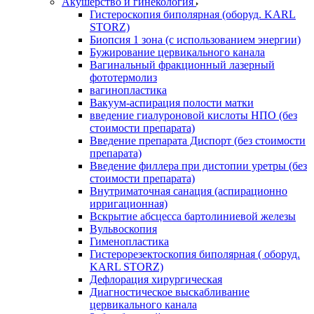
Акушерство и гинекология
Гистероскопия биполярная (оборуд. KARL
STORZ)
Биопсия 1 зона (с использованием энергии)
Бужирование цервикального канала
Вагинальный фракционный лазерный
фототермолиз
вагинопластика
Вакуум-аспирация полости матки
введение гиалуроновой кислоты НПО (без
стоимости препарата)
Введение препарата Диспорт (без стоимости
препарата)
Введение филлера при дистопии уретры (без
стоимости препарата)
Внутриматочная санация (аспирационно
ирригационная)
Вскрытие абсцесса бартолиниевой железы
Вульвоскопия
Гименопластика
Гистерорезектоскопия биполярная ( оборуд.
KARL STORZ)
Дефлорация хирургическая
Диагностическое выскабливание
цервикального канала