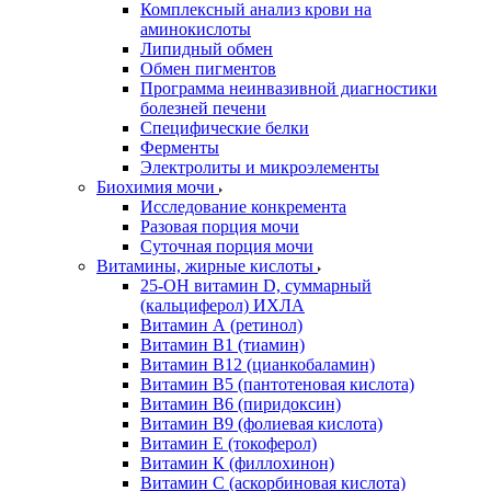
Комплексный анализ крови на
аминокислоты
Липидный обмен
Обмен пигментов
Программа неинвазивной диагностики
болезней печени
Специфические белки
Ферменты
Электролиты и микроэлементы
Биохимия мочи
Исследование конкремента
Разовая порция мочи
Суточная порция мочи
Витамины, жирные кислоты
25-OH витамин D, суммарный
(кальциферол) ИХЛА
Витамин А (ретинол)
Витамин В1 (тиамин)
Витамин В12 (цианкобаламин)
Витамин В5 (пантотеновая кислота)
Витамин В6 (пиридоксин)
Витамин В9 (фолиевая кислота)
Витамин Е (токоферол)
Витамин К (филлохинон)
Витамин С (аскорбиновая кислота)