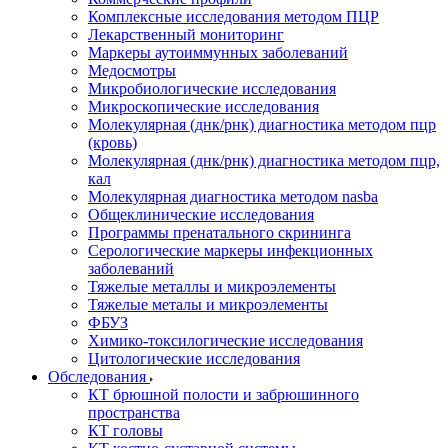
Комплексные исследования методом ПЦР
Лекарственный мониторинг
Маркеры аутоиммунных заболеваний
Медосмотры
Микробиологические исследования
Микроскопические исследования
Молекулярная (днк/рнк) диагностика методом пцр
(кровь)
Молекулярная (днк/рнк) диагностика методом пцр,
кал
Молекулярная диагностика методом nasba
Общеклинические исследования
Программы пренатального скрининга
Серологические маркеры инфекционных
заболеваний
Тяжелые металлы и микроэлементы
Тяжелые металы и микроэлементы
ФБУЗ
Химико-токсилогические исследования
Цитологические исследования
Обследования
КТ брюшной полости и забрюшинного
пространства
КТ головы