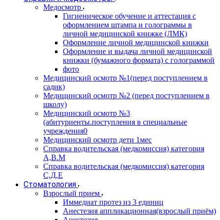
Медосмотр
Гигиеническое обучение и аттестация с
оформлением штампа и голограммы в
личной медицинской книжке (ЛМК)
Оформление личной медицинской книжки
Оформление и выдача личной медицинской
книжки (бумажного формата) с голограммой
фото
Медицинский осмотр №1(перед поступлением в
садик)
Медицинский осмотр №2 (перед поступлением в
школу)
Медицинский осмотр №3
(абитуриенты.поступления в специальные
учреждения0
Медицинский осмотр дети 1мес
Справка водительская (медкомиссия) категория
А,В.М
Справка водительская (медкомиссия) категория
С,Д,Е
Стоматология
Взрослый прием
Иммедиат протез из 3 единиц
Анестезия аппликационная(взрослый приём)
Анестезия