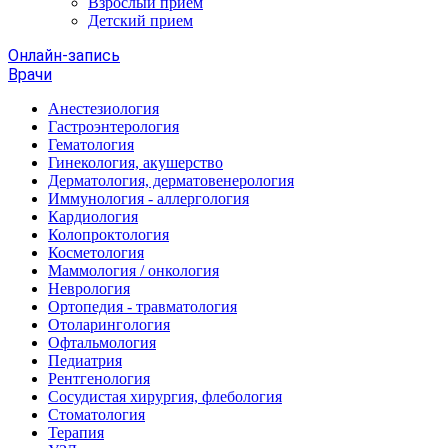
Взрослый прием
Детский прием
Онлайн-запись
Врачи
Анестезиология
Гастроэнтерология
Гематология
Гинекология, акушерство
Дерматология, дерматовенерология
Иммунология - аллергология
Кардиология
Колопроктология
Косметология
Маммология / онкология
Неврология
Ортопедия - травматология
Отоларингология
Офтальмология
Педиатрия
Рентгенология
Сосудистая хирургия, флебология
Стоматология
Терапия