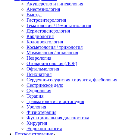
Акушерство и гинекология
Анестезиология
Выезда
Гастроэнтерология
Гематология / Гемостазиология
Дерматовенерология
Кардиология
Колопроктология
Косметология / трихология
Маммология / онкология
Неврология
Отоларингология (ЛОР)
Офтальмология
Психиатрия
Сердечно-сосудистая хирургия, флебология
Сестринское дело
Сурдология
Терапия
Травматология и ортопедия
Урология
Физиотерапия
Функциональная диагностика
Хирургия
Эндокринология
Детское отделение