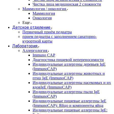
Чистка лица медицинская 2 сложности
Маммология / онкология
Маммология
Онкология
Еще
Детское отделение
Первичный приём педиатра
прием педиатра с заполнением санаторно-
курортной карты
Лаборатория
Аллергология
Immuno CAP
Диагностика пищевой непереносимости
Индивидуальные аллергены деревьев IgE
(ImmunoCAP)
Индивидуальные аллергены животных и
птиц IgE (ImmunoCAP)
Индивидуальные аллергены насекомых и их
ядовIgE (ImmunoCAP)
Индивидуальные аллергены пыли IgE
(ImmunoCAP)
Индивидуальные пищевые аллергены IgE
(ImmunoCAP): Яйцо и компоненты яйца
Индивидуальные пищевые аллергены IgE: