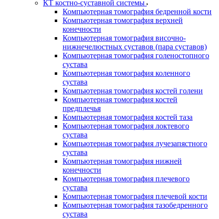
КТ костно-суставной системы
Компьютерная томография бедренной кости
Компьютерная томография верхней
конечности
Компьютерная томография височно-
нижнечелюстных суставов (пара суставов)
Компьютерная томография голеностопного
сустава
Компьютерная томография коленного
сустава
Компьютерная томография костей голени
Компьютерная томография костей
предплечья
Компьютерная томография костей таза
Компьютерная томография локтевого
сустава
Компьютерная томография лучезапястного
сустава
Компьютерная томография нижней
конечности
Компьютерная томография плечевого
сустава
Компьютерная томография плечевой кости
Компьютерная томография тазобедренного
сустава