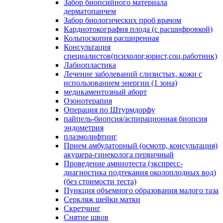
Забор биопсийного материала
дерматопанчем
Забор биологических проб врачом
Кардиотокография плода (с расшифровкой)
Кольпоскопия расширенная
Консультация
специалистов(психолог,юрист,соц.работник)
Лабиопластика
Лечение заболеваний слизистых, кожи с
использованием энергии (1 зона)
медикаментозный аборт
Озонотерапия
Операция по Штурмдорфу
пайпель-биопсия/аспирационная биопсия
эндометрия
плазмолифтинг
Прием амбулаторный (осмотр, консультация)
акушера-гинеколога первичный
Проведение амниотеста (экспресс-
диагностика подтекания околоплодных вод)
(без стоимости теста)
Пункция объемного образования малого таза
Серкляж шейки матки
Скретчинг
Снятие швов