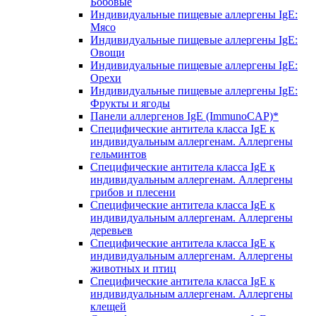
Бобовые
Индивидуальные пищевые аллергены IgE:
Мясо
Индивидуальные пищевые аллергены IgE:
Овощи
Индивидуальные пищевые аллергены IgE:
Орехи
Индивидуальные пищевые аллергены IgE:
Фрукты и ягоды
Панели аллергенов IgE (ImmunoCAP)*
Специфические антитела класса IgE к
индивидуальным аллергенам. Аллергены
гельминтов
Специфические антитела класса IgE к
индивидуальным аллергенам. Аллергены
грибов и плесени
Специфические антитела класса IgE к
индивидуальным аллергенам. Аллергены
деревьев
Специфические антитела класса IgE к
индивидуальным аллергенам. Аллергены
животных и птиц
Специфические антитела класса IgE к
индивидуальным аллергенам. Аллергены
клещей