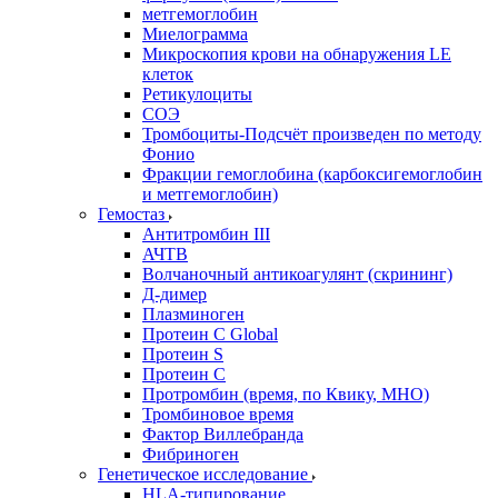
метгемоглобин
Миелограмма
Микроскопия крови на обнаружения LE
клеток
Ретикулоциты
СОЭ
Тромбоциты-Подсчёт произведен по методу
Фонио
Фракции гемоглобина (карбоксигемоглобин
и метгемоглобин)
Гемостаз
Антитромбин III
АЧТВ
Волчаночный антикоагулянт (скрининг)
Д-димер
Плазминоген
Протеин C Global
Протеин S
Протеин С
Протромбин (время, по Квику, МНО)
Тромбиновое время
Фактор Виллебранда
Фибриноген
Генетическое исследование
HLA-типирование