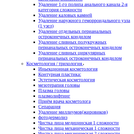
Удаление 1-го полипа анального канала 2-я
категория сложности
Удаление каловых камней
Удаление наружного геморроидального узла
(1 узел)
Удаление отдельных перианальных
остроконечных кондилом
Удаление сливных полукружных
перианальных остроконечных кондилом
Удаление сливных циркулярных
перианальных остроконечных кондилом
Косметология / трихология
Иньекционная косметология
Контурная пластика:
Эстетическая косметология
мезотерапия головы
Плазма головы
плазмолифтинг
Приём врача косметолога
Сепарация
Удаление миллиумов(жировиков)
фотодермолиз
Чистка лица медицинская 1 сложности
Чистка лица механическая 1 сложности
Чистка лица механическая 2 сложности