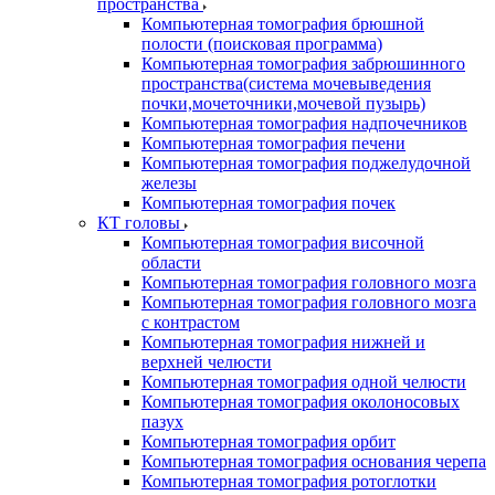
пространства
Компьютерная томография брюшной
полости (поисковая программа)
Компьютерная томография забрюшинного
пространства(система мочевыведения
почки,мочеточники,мочевой пузырь)
Компьютерная томография надпочечников
Компьютерная томография печени
Компьютерная томография поджелудочной
железы
Компьютерная томография почек
КТ головы
Компьютерная томография височной
области
Компьютерная томография головного мозга
Компьютерная томография головного мозга
с контрастом
Компьютерная томография нижней и
верхней челюсти
Компьютерная томография одной челюсти
Компьютерная томография околоносовых
пазух
Компьютерная томография орбит
Компьютерная томография основания черепа
Компьютерная томография ротоглотки