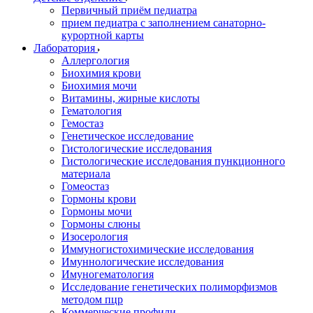
Первичный приём педиатра
прием педиатра с заполнением санаторно-
курортной карты
Лаборатория
Аллергология
Биохимия крови
Биохимия мочи
Витамины, жирные кислоты
Гематология
Гемостаз
Генетическое исследование
Гистологические исследования
Гистологические исследования пункционного
материала
Гомеостаз
Гормоны крови
Гормоны мочи
Гормоны слюны
Изосерология
Иммуногистохимические исследования
Имуннологические исследования
Имуногематология
Исследование генетических полиморфизмов
методом пцр
Коммерческие профили