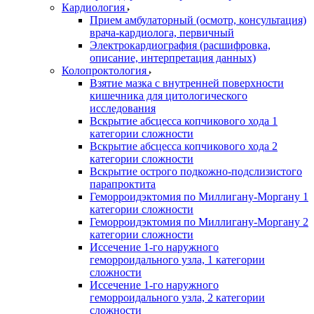
Кардиология
Прием амбулаторный (осмотр, консультация)
врача-кардиолога, первичный
Электрокардиография (расшифровка,
описание, интерпретация данных)
Колопроктология
Взятие мазка с внутренней поверхности
кишечника для цитологического
исследования
Вскрытие абсцесса копчикового хода 1
категории сложности
Вскрытие абсцесса копчикового хода 2
категории сложности
Вскрытие острого подкожно-подслизистого
парапроктита
Геморроидэктомия по Миллигану-Моргану 1
категории сложности
Геморроидэктомия по Миллигану-Моргану 2
категории сложности
Иссечение 1-го наружного
геморроидального узла, 1 категории
сложности
Иссечение 1-го наружного
геморроидального узла, 2 категории
сложности