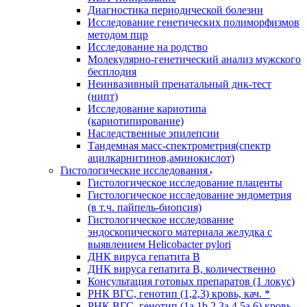
Диагностика периодической болезни
Исследование генетических полиморфизмов
методом пцр
Исследование на родство
Молекулярно-генетический анализ мужского
бесплодия
Неинвазивный пренатальный днк-тест
(нипт)
Исследование кариотипа
(кариотипирование)
Наследственные эпилепсии
Тандемная масс-спектрометрия(спектр
ацилкарнитинов,аминокислот)
Гистологические исследования
Гистологическое исследование плаценты
Гистологическое исследование эндометрия
(в т.ч. пайпель-биопсия)
Гистологическое исследование
эндоскопического материала желудка с
выявлением Helicobacter pylori
ДНК вируса гепатита B
ДНК вируса гепатита B, количественно
Консультация готовых препаратов (1 локус)
РНК ВГC, генотип (1,2,3) кровь, кач. *
РНК ВГC, генотип (1a,1b,2,3a,4,5a,6) кровь,