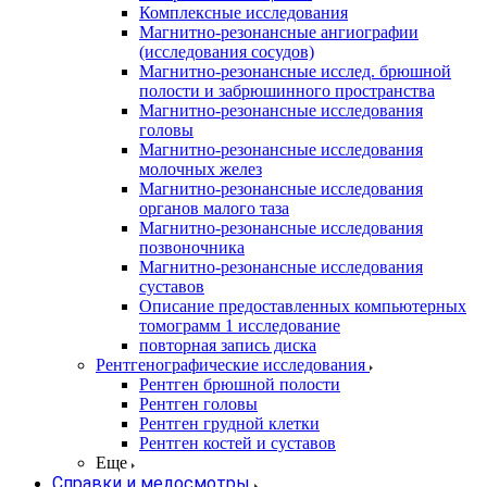
Комплексные исследования
Магнитно-резонансные ангиографии
(исследования сосудов)
Магнитно-резонансные исслед. брюшной
полости и забрюшинного пространства
Магнитно-резонансные исследования
головы
Магнитно-резонансные исследования
молочных желез
Магнитно-резонансные исследования
органов малого таза
Магнитно-резонансные исследования
позвоночника
Магнитно-резонансные исследования
суставов
Описание предоставленных компьютерных
томограмм 1 исследование
повторная запись диска
Рентгенографические исследования
Рентген брюшной полости
Рентген головы
Рентген грудной клетки
Рентген костей и суставов
Еще
Справки и медосмотры