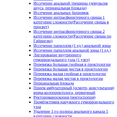
Иссечение анальной трещины (девульсия
ануса, перианальная блокада)
Иссечение анальных бахромок
Иссечение интрасфинктерного свища 1
категории сложности(Рассечение свища в
просвет)
Иссечение интрасфинктерного свища 2
категории сложности(Рассечение свища по
Габриелю)
Иссечение папиллом (1 ед.) анальной зоны
Иссечение папиллом анальной зоны (1 ед.)
Лигирование внутреннего
геморроидального узла (1 узел)
Перевязка большая гнойная в проктологии
Перевязка большая чистая в проктологии
Перевязка малая гнойная в проктологии
Перевязка малая чистая в проктологии
Перианальная блокада
Прием амбулаторный (осмотр, консультация)
врача-колопроктолога, первичный
Ректороманоскопия (ректоспопия)
Тромбэктомия наружного геморроидального
узла
Удаление 1-го полипа анального канала 1
категории сложности