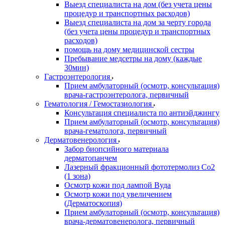
Выезд специалиста на дом (без учета цены
процедур и транспортных расходов)
Выезд специалиста на дом за черту города
(без учета цены процедур и транспортных
расходов)
помощь на дому медицинской сестры
Пребывание медсетры на дому (каждые
30мин)
Гастроэнтерология
Прием амбулаторный (осмотр, консультация)
врача-гастроэнтеролога, первичный
Гематология / Гемостазиология
Консультация специалиста по антиэйджингу
Прием амбулаторный (осмотр, консультация)
врача-гематолога, первичный
Дерматовенерология
Забор биопсийного материала
дерматопанчем
Лазерный фракционный фототермолиз Со2
(1 зона)
Осмотр кожи под лампой Вуда
Осмотр кожи под увеличением
(Дерматоскопия)
Прием амбулаторный (осмотр, консультация)
врача-дерматовенеролога, первичный