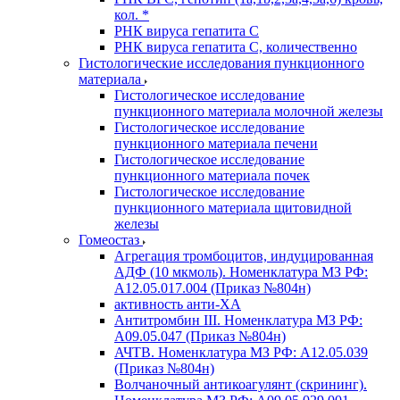
кол. *
РНК вируса гепатита C
РНК вируса гепатита C, количественно
Гистологические исследования пункционного
материала
Гистологическое исследование
пункционного материала молочной железы
Гистологическое исследование
пункционного материала печени
Гистологическое исследование
пункционного материала почек
Гистологическое исследование
пункционного материала щитовидной
железы
Гомеостаз
Агрегация тромбоцитов, индуцированная
АДФ (10 мкмоль). Номенклатура МЗ РФ:
A12.05.017.004 (Приказ №804н)
активность анти-ХА
Антитромбин III. Номенклатура МЗ РФ:
A09.05.047 (Приказ №804н)
АЧТВ. Номенклатура МЗ РФ: A12.05.039
(Приказ №804н)
Волчаночный антикоагулянт (скрининг).