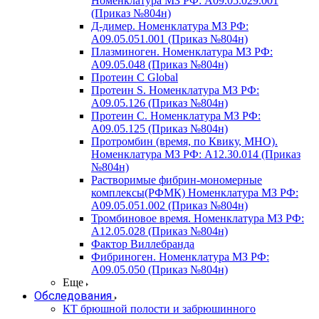
Номенклатура МЗ РФ: A09.05.029.001
(Приказ №804н)
Д-димер. Номенклатура МЗ РФ:
A09.05.051.001 (Приказ №804н)
Плазминоген. Номенклатура МЗ РФ:
A09.05.048 (Приказ №804н)
Протеин C Global
Протеин S. Номенклатура МЗ РФ:
A09.05.126 (Приказ №804н)
Протеин С. Номенклатура МЗ РФ:
A09.05.125 (Приказ №804н)
Протромбин (время, по Квику, МНО).
Номенклатура МЗ РФ: A12.30.014 (Приказ
№804н)
Растворимые фибрин-мономерные
комплексы(РФМК) Номенклатура МЗ РФ:
A09.05.051.002 (Приказ №804н)
Тромбиновое время. Номенклатура МЗ РФ:
A12.05.028 (Приказ №804н)
Фактор Виллебранда
Фибриноген. Номенклатура МЗ РФ:
A09.05.050 (Приказ №804н)
Еще
Обследования
КТ брюшной полости и забрюшинного