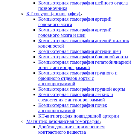
Компьютерная томография шейного отдела
позвоночника
КТ сосудов (ангиография)
Компьютерная томография артерий
головного мозга
Компьютерная томография артерий
головного мозга и шеи
Компьютерная томография артерий нижних
конечностей
Компьютерная томография артерий шеи
Компьютерная томография брюшной аорты
Компьютерная томография гепатобилиарной
зоны с ангиопрограммой
Компьютерная томография грудного и
брюшного отделов аорты с
ангиопрограммой
Компьютерная томография грудной аорты
Компьютерная томография легких и
средостения с ангиопрограммой
Компьютерная томография почек
ангиопрограммой
КТ-ангиография подвздошной артерии
Магнитно-резонансная томография
Дообследование с применением
контрастного вещества