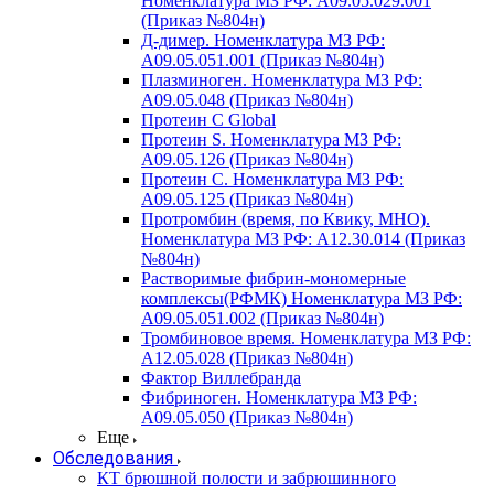
Номенклатура МЗ РФ: A09.05.029.001
(Приказ №804н)
Д-димер. Номенклатура МЗ РФ:
A09.05.051.001 (Приказ №804н)
Плазминоген. Номенклатура МЗ РФ:
A09.05.048 (Приказ №804н)
Протеин C Global
Протеин S. Номенклатура МЗ РФ:
A09.05.126 (Приказ №804н)
Протеин С. Номенклатура МЗ РФ:
A09.05.125 (Приказ №804н)
Протромбин (время, по Квику, МНО).
Номенклатура МЗ РФ: A12.30.014 (Приказ
№804н)
Растворимые фибрин-мономерные
комплексы(РФМК) Номенклатура МЗ РФ:
A09.05.051.002 (Приказ №804н)
Тромбиновое время. Номенклатура МЗ РФ:
A12.05.028 (Приказ №804н)
Фактор Виллебранда
Фибриноген. Номенклатура МЗ РФ:
A09.05.050 (Приказ №804н)
Еще
Обследования
КТ брюшной полости и забрюшинного