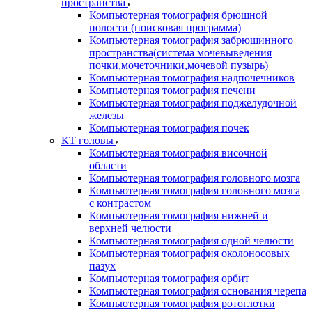
пространства
Компьютерная томография брюшной
полости (поисковая программа)
Компьютерная томография забрюшинного
пространства(система мочевыведения
почки,мочеточники,мочевой пузырь)
Компьютерная томография надпочечников
Компьютерная томография печени
Компьютерная томография поджелудочной
железы
Компьютерная томография почек
КТ головы
Компьютерная томография височной
области
Компьютерная томография головного мозга
Компьютерная томография головного мозга
с контрастом
Компьютерная томография нижней и
верхней челюсти
Компьютерная томография одной челюсти
Компьютерная томография околоносовых
пазух
Компьютерная томография орбит
Компьютерная томография основания черепа
Компьютерная томография ротоглотки