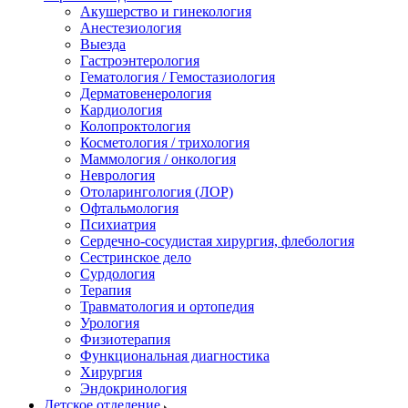
Акушерство и гинекология
Анестезиология
Выезда
Гастроэнтерология
Гематология / Гемостазиология
Дерматовенерология
Кардиология
Колопроктология
Косметология / трихология
Маммология / онкология
Неврология
Отоларингология (ЛОР)
Офтальмология
Психиатрия
Сердечно-сосудистая хирургия, флебология
Сестринское дело
Сурдология
Терапия
Травматология и ортопедия
Урология
Физиотерапия
Функциональная диагностика
Хирургия
Эндокринология
Детское отделение