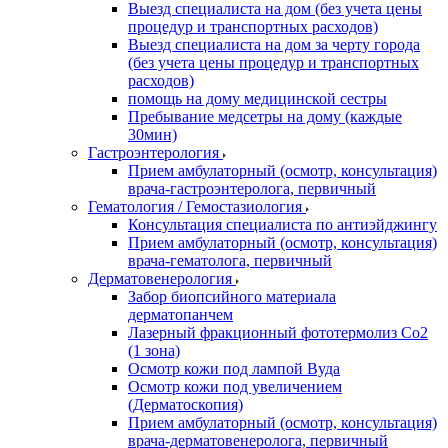
Выезд специалиста на дом (без учета цены
процедур и транспортных расходов)
Выезд специалиста на дом за черту города
(без учета цены процедур и транспортных
расходов)
помощь на дому медицинской сестры
Пребывание медсетры на дому (каждые
30мин)
Гастроэнтерология
Прием амбулаторный (осмотр, консультация)
врача-гастроэнтеролога, первичный
Гематология / Гемостазиология
Консультация специалиста по антиэйджингу
Прием амбулаторный (осмотр, консультация)
врача-гематолога, первичный
Дерматовенерология
Забор биопсийного материала
дерматопанчем
Лазерный фракционный фототермолиз Со2
(1 зона)
Осмотр кожи под лампой Вуда
Осмотр кожи под увеличением
(Дерматоскопия)
Прием амбулаторный (осмотр, консультация)
врача-дерматовенеролога, первичный