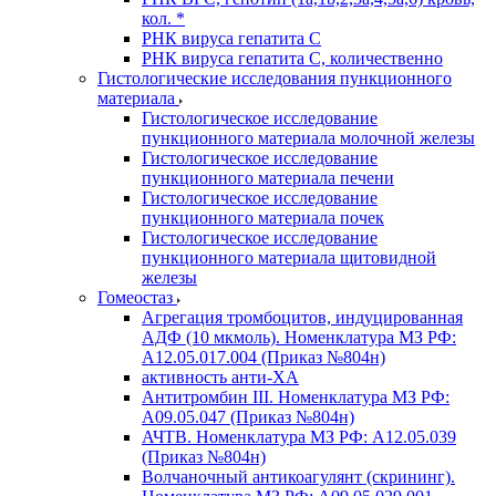
кол. *
РНК вируса гепатита C
РНК вируса гепатита C, количественно
Гистологические исследования пункционного
материала
Гистологическое исследование
пункционного материала молочной железы
Гистологическое исследование
пункционного материала печени
Гистологическое исследование
пункционного материала почек
Гистологическое исследование
пункционного материала щитовидной
железы
Гомеостаз
Агрегация тромбоцитов, индуцированная
АДФ (10 мкмоль). Номенклатура МЗ РФ:
A12.05.017.004 (Приказ №804н)
активность анти-ХА
Антитромбин III. Номенклатура МЗ РФ:
A09.05.047 (Приказ №804н)
АЧТВ. Номенклатура МЗ РФ: A12.05.039
(Приказ №804н)
Волчаночный антикоагулянт (скрининг).