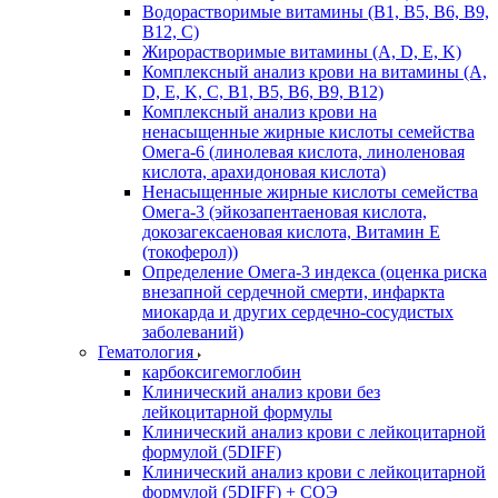
Водорастворимые витамины (B1, B5, B6, В9,
В12, С)
Жирорастворимые витамины (A, D, E, K)
Комплексный анализ крови на витамины (A,
D, E, K, C, B1, B5, B6, В9, B12)
Комплексный анализ крови на
ненасыщенные жирные кислоты семейства
Омега-6 (линолевая кислота, линоленовая
кислота, арахидоновая кислота)
Ненасыщенные жирные кислоты семейства
Омега-3 (эйкозапентаеновая кислота,
докозагексаеновая кислота, Витамин E
(токоферол))
Определение Омега-3 индекса (оценка риска
внезапной сердечной смерти, инфаркта
миокарда и других сердечно-сосудистых
заболеваний)
Гематология
карбоксигемоглобин
Клинический анализ крови без
лейкоцитарной формулы
Клинический анализ крови с лейкоцитарной
формулой (5DIFF)
Клинический анализ крови с лейкоцитарной
формулой (5DIFF) + СОЭ