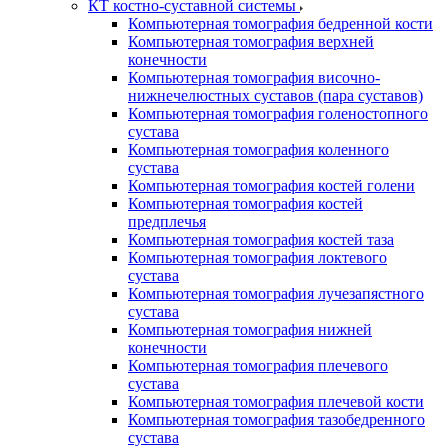
КТ костно-суставной системы
Компьютерная томография бедренной кости
Компьютерная томография верхней
конечности
Компьютерная томография височно-
нижнечелюстных суставов (пара суставов)
Компьютерная томография голеностопного
сустава
Компьютерная томография коленного
сустава
Компьютерная томография костей голени
Компьютерная томография костей
предплечья
Компьютерная томография костей таза
Компьютерная томография локтевого
сустава
Компьютерная томография лучезапястного
сустава
Компьютерная томография нижней
конечности
Компьютерная томография плечевого
сустава
Компьютерная томография плечевой кости
Компьютерная томография тазобедренного
сустава