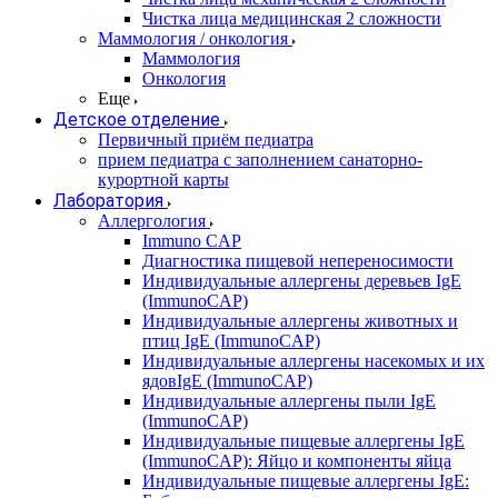
Чистка лица медицинская 2 сложности
Маммология / онкология
Маммология
Онкология
Еще
Детское отделение
Первичный приём педиатра
прием педиатра с заполнением санаторно-
курортной карты
Лаборатория
Аллергология
Immuno CAP
Диагностика пищевой непереносимости
Индивидуальные аллергены деревьев IgE
(ImmunoCAP)
Индивидуальные аллергены животных и
птиц IgE (ImmunoCAP)
Индивидуальные аллергены насекомых и их
ядовIgE (ImmunoCAP)
Индивидуальные аллергены пыли IgE
(ImmunoCAP)
Индивидуальные пищевые аллергены IgE
(ImmunoCAP): Яйцо и компоненты яйца
Индивидуальные пищевые аллергены IgE: