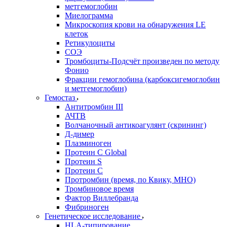
метгемоглобин
Миелограмма
Микроскопия крови на обнаружения LE
клеток
Ретикулоциты
СОЭ
Тромбоциты-Подсчёт произведен по методу
Фонио
Фракции гемоглобина (карбоксигемоглобин
и метгемоглобин)
Гемостаз
Антитромбин III
АЧТВ
Волчаночный антикоагулянт (скрининг)
Д-димер
Плазминоген
Протеин C Global
Протеин S
Протеин С
Протромбин (время, по Квику, МНО)
Тромбиновое время
Фактор Виллебранда
Фибриноген
Генетическое исследование
HLA-типирование