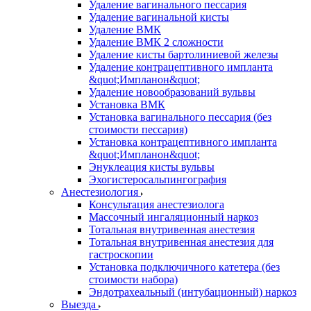
Удаление вагинального пессария
Удаление вагинальной кисты
Удаление ВМК
Удаление ВМК 2 сложности
Удаление кисты бартолиниевой железы
Удаление контрацептивного импланта
&quot;Импланон&quot;
Удаление новообразований вульвы
Установка ВМК
Установка вагинального пессария (без
стоимости пессария)
Установка контрацептивного импланта
&quot;Импланон&quot;
Энуклеация кисты вульвы
Эхогистеросальпингография
Анестезиология
Консультация анестезиолога
Массочный ингаляционный наркоз
Тотальная внутривенная анестезия
Тотальная внутривенная анестезия для
гастроскопии
Установка подключичного катетера (без
стоимости набора)
Эндотрахеальный (интубационный) наркоз
Выезда