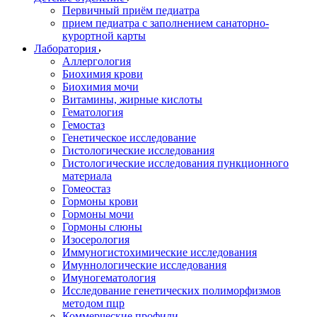
Первичный приём педиатра
прием педиатра с заполнением санаторно-
курортной карты
Лаборатория
Аллергология
Биохимия крови
Биохимия мочи
Витамины, жирные кислоты
Гематология
Гемостаз
Генетическое исследование
Гистологические исследования
Гистологические исследования пункционного
материала
Гомеостаз
Гормоны крови
Гормоны мочи
Гормоны слюны
Изосерология
Иммуногистохимические исследования
Имуннологические исследования
Имуногематология
Исследование генетических полиморфизмов
методом пцр
Коммерческие профили