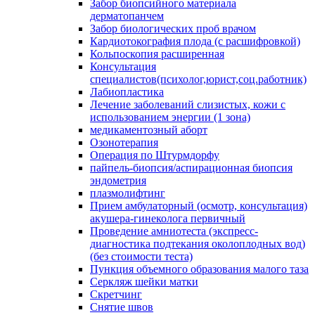
Забор биопсийного материала
дерматопанчем
Забор биологических проб врачом
Кардиотокография плода (с расшифровкой)
Кольпоскопия расширенная
Консультация
специалистов(психолог,юрист,соц.работник)
Лабиопластика
Лечение заболеваний слизистых, кожи с
использованием энергии (1 зона)
медикаментозный аборт
Озонотерапия
Операция по Штурмдорфу
пайпель-биопсия/аспирационная биопсия
эндометрия
плазмолифтинг
Прием амбулаторный (осмотр, консультация)
акушера-гинеколога первичный
Проведение амниотеста (экспресс-
диагностика подтекания околоплодных вод)
(без стоимости теста)
Пункция объемного образования малого таза
Серкляж шейки матки
Скретчинг
Снятие швов