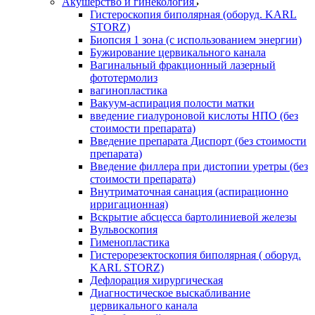
Акушерство и гинекология
Гистероскопия биполярная (оборуд. KARL
STORZ)
Биопсия 1 зона (с использованием энергии)
Бужирование цервикального канала
Вагинальный фракционный лазерный
фототермолиз
вагинопластика
Вакуум-аспирация полости матки
введение гиалуроновой кислоты НПО (без
стоимости препарата)
Введение препарата Диспорт (без стоимости
препарата)
Введение филлера при дистопии уретры (без
стоимости препарата)
Внутриматочная санация (аспирационно
ирригационная)
Вскрытие абсцесса бартолиниевой железы
Вульвоскопия
Гименопластика
Гистерорезектоскопия биполярная ( оборуд.
KARL STORZ)
Дефлорация хирургическая
Диагностическое выскабливание
цервикального канала