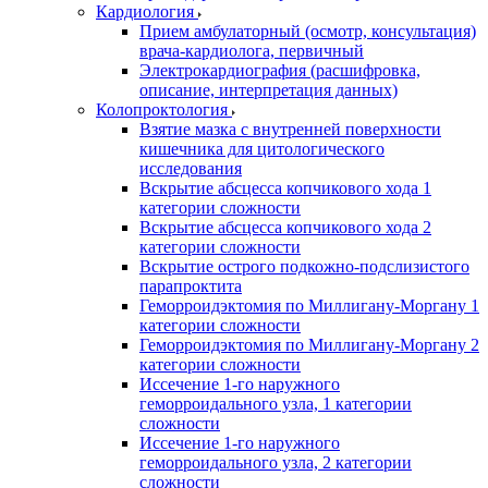
Кардиология
Прием амбулаторный (осмотр, консультация)
врача-кардиолога, первичный
Электрокардиография (расшифровка,
описание, интерпретация данных)
Колопроктология
Взятие мазка с внутренней поверхности
кишечника для цитологического
исследования
Вскрытие абсцесса копчикового хода 1
категории сложности
Вскрытие абсцесса копчикового хода 2
категории сложности
Вскрытие острого подкожно-подслизистого
парапроктита
Геморроидэктомия по Миллигану-Моргану 1
категории сложности
Геморроидэктомия по Миллигану-Моргану 2
категории сложности
Иссечение 1-го наружного
геморроидального узла, 1 категории
сложности
Иссечение 1-го наружного
геморроидального узла, 2 категории
сложности