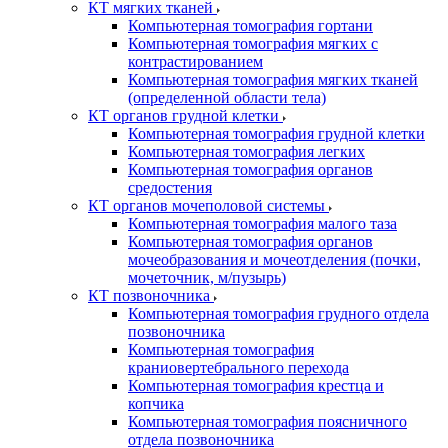
КТ мягких тканей
Компьютерная томография гортани
Компьютерная томография мягких с
контрастированием
Компьютерная томография мягких тканей
(определенной области тела)
КТ органов грудной клетки
Компьютерная томография грудной клетки
Компьютерная томография легких
Компьютерная томография органов
средостения
КТ органов мочеполовой системы
Компьютерная томография малого таза
Компьютерная томография органов
мочеобразования и мочеотделения (почки,
мочеточник, м/пузырь)
КТ позвоночника
Компьютерная томография грудного отдела
позвоночника
Компьютерная томография
краниовертебрального перехода
Компьютерная томография крестца и
копчика
Компьютерная томография поясничного
отдела позвоночника