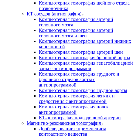
Компьютерная томография шейного отдела
позвоночника
КТ сосудов (ангиография)
Компьютерная томография артерий
головного мозга
Компьютерная томография артерий
головного мозга и шеи
Компьютерная томография артерий нижних
конечностей
Компьютерная томография артерий шеи
Компьютерная томография брюшной аорты
Компьютерная томография гепатобилиарной
зоны с ангиопрограммой
Компьютерная томография грудного и
брюшного отделов аорты с
ангиопрограммой
Компьютерная томография грудной аорты
Компьютерная томография легких и
средостения с ангиопрограммой
Компьютерная томография почек
ангиопрограммой
КТ-ангиография подвздошной артерии
Магнитно-резонансная томография
Дообследование с применением
контрастного вещества