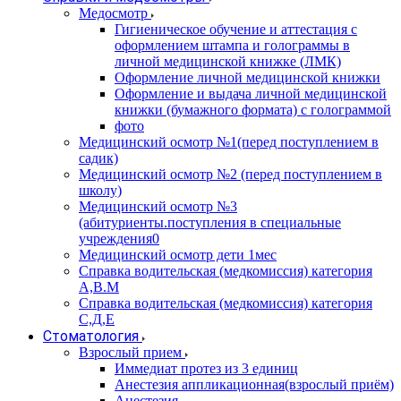
Медосмотр
Гигиеническое обучение и аттестация с
оформлением штампа и голограммы в
личной медицинской книжке (ЛМК)
Оформление личной медицинской книжки
Оформление и выдача личной медицинской
книжки (бумажного формата) с голограммой
фото
Медицинский осмотр №1(перед поступлением в
садик)
Медицинский осмотр №2 (перед поступлением в
школу)
Медицинский осмотр №3
(абитуриенты.поступления в специальные
учреждения0
Медицинский осмотр дети 1мес
Справка водительская (медкомиссия) категория
А,В.М
Справка водительская (медкомиссия) категория
С,Д,Е
Стоматология
Взрослый прием
Иммедиат протез из 3 единиц
Анестезия аппликационная(взрослый приём)
Анестезия