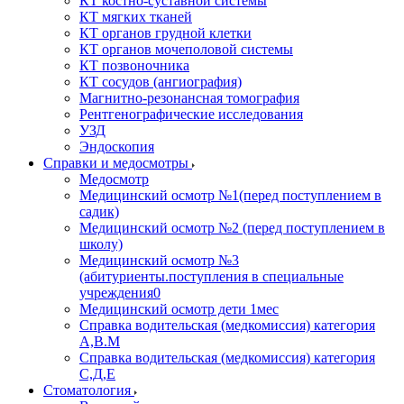
КТ костно-суставной системы
КТ мягких тканей
КТ органов грудной клетки
КТ органов мочеполовой системы
КТ позвоночника
КТ сосудов (ангиография)
Магнитно-резонансная томография
Рентгенографические исследования
УЗД
Эндоскопия
Справки и медосмотры
Медосмотр
Медицинский осмотр №1(перед поступлением в
садик)
Медицинский осмотр №2 (перед поступлением в
школу)
Медицинский осмотр №3
(абитуриенты.поступления в специальные
учреждения0
Медицинский осмотр дети 1мес
Справка водительская (медкомиссия) категория
А,В.М
Справка водительская (медкомиссия) категория
С,Д,Е
Стоматология