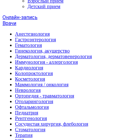
Взрослый прием
Детский прием
Онлайн-запись
Врачи
Анестезиология
Гастроэнтерология
Гематология
Гинекология, акушерство
Дерматология, дерматовенерология
Иммунология - аллергология
Кардиология
Колопроктология
Косметология
Маммология / онкология
Неврология
Ортопедия - травматология
Отоларингология
Офтальмология
Педиатрия
Рентгенология
Сосудистая хирургия, флебология
Стоматология
Терапия