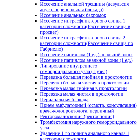
Иссечение анальной трещины (девульсия
ануса, перианальная блокада)
Иссечение анальных бахромок
Иссечение интрасфинктерного свища 1
категории сложности(Рассечение свища в
просвет)
Иссечение интрасфинктерного свища 2
категории сложности(Рассечение свища по
Габриелю)
Иссечение папиллом (1 ед.) анальной зоны
Иссечение папиллом анальной зоны (1 ед.)
Лигирование внутреннего
геморроидального узла (1 узел)
Перевязка большая гнойная в проктологии
Перевязка большая чистая в проктологии
Перевязка малая гнойная в проктологии
Перевязка малая чистая в проктологии
Перианальная блокада
Прием амбулаторный (осмотр, консультация)
врача-колопроктолога, первичный
Ректороманоскопия (ректоспопия)
Тромбэктомия наружного геморроидального
узла
Удаление 1-го полипа анального канала 1
категории сложности