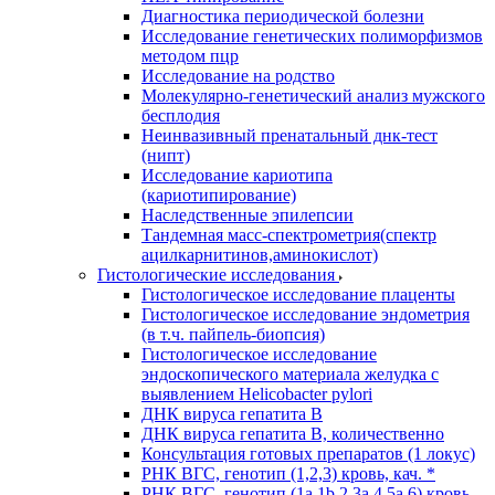
Диагностика периодической болезни
Исследование генетических полиморфизмов
методом пцр
Исследование на родство
Молекулярно-генетический анализ мужского
бесплодия
Неинвазивный пренатальный днк-тест
(нипт)
Исследование кариотипа
(кариотипирование)
Наследственные эпилепсии
Тандемная масс-спектрометрия(спектр
ацилкарнитинов,аминокислот)
Гистологические исследования
Гистологическое исследование плаценты
Гистологическое исследование эндометрия
(в т.ч. пайпель-биопсия)
Гистологическое исследование
эндоскопического материала желудка с
выявлением Helicobacter pylori
ДНК вируса гепатита B
ДНК вируса гепатита B, количественно
Консультация готовых препаратов (1 локус)
РНК ВГC, генотип (1,2,3) кровь, кач. *
РНК ВГC, генотип (1a,1b,2,3a,4,5a,6) кровь,