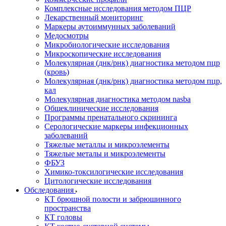
Комплексные исследования методом ПЦР
Лекарственный мониторинг
Маркеры аутоиммунных заболеваний
Медосмотры
Микробиологические исследования
Микроскопические исследования
Молекулярная (днк/рнк) диагностика методом пцр
(кровь)
Молекулярная (днк/рнк) диагностика методом пцр,
кал
Молекулярная диагностика методом nasba
Общеклинические исследования
Программы пренатального скрининга
Серологические маркеры инфекционных
заболеваний
Тяжелые металлы и микроэлементы
Тяжелые металы и микроэлементы
ФБУЗ
Химико-токсилогические исследования
Цитологические исследования
Обследования
КТ брюшной полости и забрюшинного
пространства
КТ головы