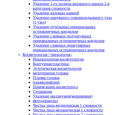
Удаление 1-го полипа анального канала 2-я
категория сложности
Удаление каловых камней
Удаление наружного геморроидального узла
(1 узел)
Удаление отдельных перианальных
остроконечных кондилом
Удаление сливных полукружных
перианальных остроконечных кондилом
Удаление сливных циркулярных
перианальных остроконечных кондилом
Косметология / трихология
Иньекционная косметология
Контурная пластика:
Эстетическая косметология
мезотерапия головы
Плазма головы
плазмолифтинг
Приём врача косметолога
Сепарация
Удаление миллиумов(жировиков)
фотодермолиз
Чистка лица медицинская 1 сложности
Чистка лица механическая 1 сложности
Чистка лица механическая 2 сложности