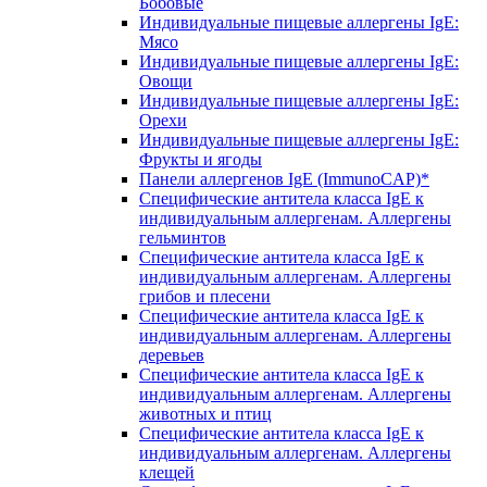
Бобовые
Индивидуальные пищевые аллергены IgE:
Мясо
Индивидуальные пищевые аллергены IgE:
Овощи
Индивидуальные пищевые аллергены IgE:
Орехи
Индивидуальные пищевые аллергены IgE:
Фрукты и ягоды
Панели аллергенов IgE (ImmunoCAP)*
Специфические антитела класса IgE к
индивидуальным аллергенам. Аллергены
гельминтов
Специфические антитела класса IgE к
индивидуальным аллергенам. Аллергены
грибов и плесени
Специфические антитела класса IgE к
индивидуальным аллергенам. Аллергены
деревьев
Специфические антитела класса IgE к
индивидуальным аллергенам. Аллергены
животных и птиц
Специфические антитела класса IgE к
индивидуальным аллергенам. Аллергены
клещей