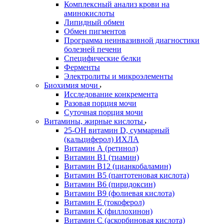
Комплексный анализ крови на
аминокислоты
Липидный обмен
Обмен пигментов
Программа неинвазивной диагностики
болезней печени
Специфические белки
Ферменты
Электролиты и микроэлементы
Биохимия мочи
Исследование конкремента
Разовая порция мочи
Суточная порция мочи
Витамины, жирные кислоты
25-OH витамин D, суммарный
(кальциферол) ИХЛА
Витамин А (ретинол)
Витамин В1 (тиамин)
Витамин В12 (цианкобаламин)
Витамин В5 (пантотеновая кислота)
Витамин В6 (пиридоксин)
Витамин В9 (фолиевая кислота)
Витамин Е (токоферол)
Витамин К (филлохинон)
Витамин С (аскорбиновая кислота)