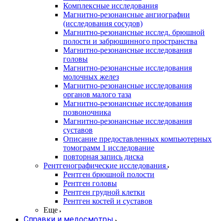
Комплексные исследования
Магнитно-резонансные ангиографии
(исследования сосудов)
Магнитно-резонансные исслед. брюшной
полости и забрюшинного пространства
Магнитно-резонансные исследования
головы
Магнитно-резонансные исследования
молочных желез
Магнитно-резонансные исследования
органов малого таза
Магнитно-резонансные исследования
позвоночника
Магнитно-резонансные исследования
суставов
Описание предоставленных компьютерных
томограмм 1 исследование
повторная запись диска
Рентгенографические исследования
Рентген брюшной полости
Рентген головы
Рентген грудной клетки
Рентген костей и суставов
Еще
Справки и медосмотры