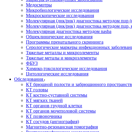
Медосмотры
Микробиологические исследования
Микроскопические исследования
Молекулярная (днк/рнк) диагностика методом пцр (
Молекулярная (днк/рнк) диагностика методом пцр, 
Молекулярная диагностика методом nasba
Общеклинические исследования
Программы пренатального скрининга
Серологические маркеры инфекционных заболеван
Тяжелые металлы и микроэлементы
Тяжелые металы и микроэлементы
ФБУЗ
Химико-токсилогические исследования
Цитологические исследования
Обследования
КТ брюшной полости и забрюшинного пространств
КТ головы
КТ костно-суставной системы
КТ мягких тканей
КТ органов грудной клетки
КТ органов мочеполовой системы
КТ позвоночника
КТ сосудов (ангиография)
Магнитно-резонансная томография