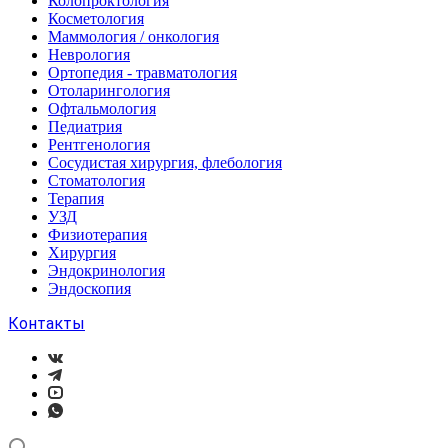
Колопроктология
Косметология
Маммология / онкология
Неврология
Ортопедия - травматология
Отоларингология
Офтальмология
Педиатрия
Рентгенология
Сосудистая хирургия, флебология
Стоматология
Терапия
УЗД
Физиотерапия
Хирургия
Эндокринология
Эндоскопия
Контакты