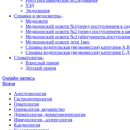
Рентгенографические исследования
УЗД
Эндоскопия
Справки и медосмотры
Медосмотр
Медицинский осмотр №1(перед поступлением в сад
Медицинский осмотр №2 (перед поступлением в шк
Медицинский осмотр №3 (абитуриенты.поступлени
Медицинский осмотр дети 1мес
Справка водительская (медкомиссия) категория А,
Справка водительская (медкомиссия) категория С,Д
Стоматология
Взрослый прием
Детский прием
Онлайн-запись
Врачи
Анестезиология
Гастроэнтерология
Гематология
Гинекология, акушерство
Дерматология, дерматовенерология
Иммунология - аллергология
Кардиология