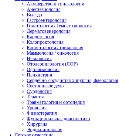
Акушерство и гинекология
Анестезиология
Выезда
Гастроэнтерология
Гематология / Гемостазиология
Дерматовенерология
Кардиология
Колопроктология
Косметология / трихология
Маммология / онкология
Неврология
Отоларингология (ЛОР)
Офтальмология
Психиатрия
Сердечно-сосудистая хирургия, флебология
Сестринское дело
Сурдология
Терапия
Травматология и ортопедия
Урология
Физиотерапия
Функциональная диагностика
Хирургия
Эндокринология
Детское отделение