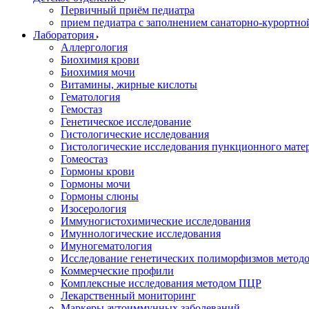
Первичный приём педиатра
прием педиатра с заполнением санаторно-курортно
Лаборатория
Аллергология
Биохимия крови
Биохимия мочи
Витамины, жирные кислоты
Гематология
Гемостаз
Генетическое исследование
Гистологические исследования
Гистологические исследования пункционного мате
Гомеостаз
Гормоны крови
Гормоны мочи
Гормоны слюны
Изосерология
Иммуногистохимические исследования
Имуннологические исследования
Имуногематология
Исследование генетических полиморфизмов метод
Коммерческие профили
Комплексные исследования методом ПЦР
Лекарственный мониторинг
Маркеры аутоиммунных заболеваний