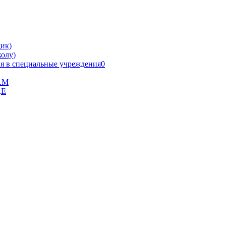
ик)
олу)
я в специальные учреждения0
В.М
,Е