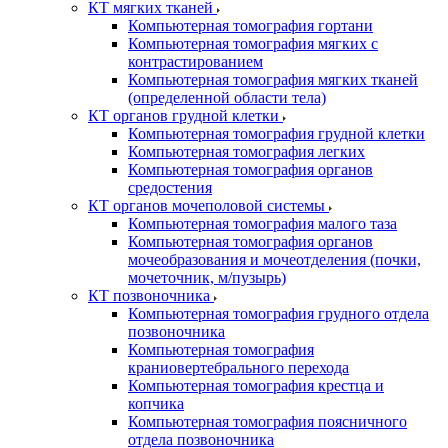
КТ мягких тканей
Компьютерная томография гортани
Компьютерная томография мягких с
контрастированием
Компьютерная томография мягких тканей
(определенной области тела)
КТ органов грудной клетки
Компьютерная томография грудной клетки
Компьютерная томография легких
Компьютерная томография органов
средостения
КТ органов мочеполовой системы
Компьютерная томография малого таза
Компьютерная томография органов
мочеобразования и мочеотделения (почки,
мочеточник, м/пузырь)
КТ позвоночника
Компьютерная томография грудного отдела
позвоночника
Компьютерная томография
краниовертебрального перехода
Компьютерная томография крестца и
копчика
Компьютерная томография поясничного
отдела позвоночника