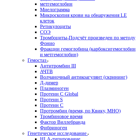
метгемоглобин
Миелограмма
Микроскопия крови на обнаружения LE
клеток
Ретикулоциты
СОЭ
Тромбоциты-Подсчёт произведен по методу
Фонио
Фракции гемоглобина (карбоксигемоглобин
и метгемоглобин)
Гемостаз
Антитромбин III
АЧТВ
Волчаночный антикоагулянт (скрининг)
Д-димер
Плазминоген
Протеин C Global
Протеин S
Протеин С
Протромбин (время, по Квику, МНО)
Тромбиновое время
Фактор Виллебранда
Фибриноген
Генетическое исследование
HLA-типирование