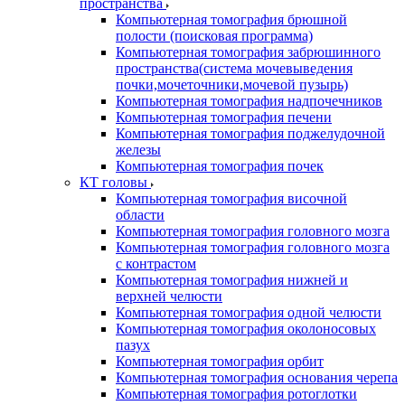
пространства
Компьютерная томография брюшной
полости (поисковая программа)
Компьютерная томография забрюшинного
пространства(система мочевыведения
почки,мочеточники,мочевой пузырь)
Компьютерная томография надпочечников
Компьютерная томография печени
Компьютерная томография поджелудочной
железы
Компьютерная томография почек
КТ головы
Компьютерная томография височной
области
Компьютерная томография головного мозга
Компьютерная томография головного мозга
с контрастом
Компьютерная томография нижней и
верхней челюсти
Компьютерная томография одной челюсти
Компьютерная томография околоносовых
пазух
Компьютерная томография орбит
Компьютерная томография основания черепа
Компьютерная томография ротоглотки