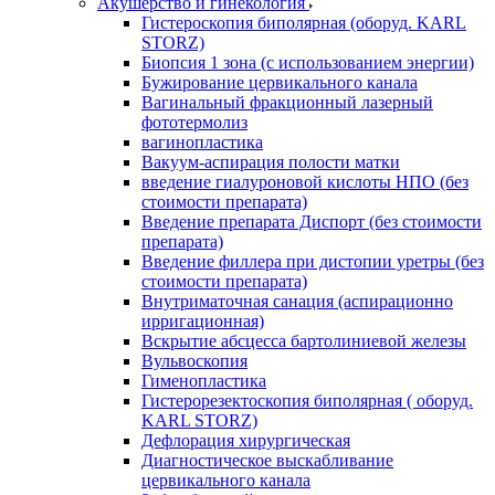
Акушерство и гинекология
Гистероскопия биполярная (оборуд. KARL
STORZ)
Биопсия 1 зона (с использованием энергии)
Бужирование цервикального канала
Вагинальный фракционный лазерный
фототермолиз
вагинопластика
Вакуум-аспирация полости матки
введение гиалуроновой кислоты НПО (без
стоимости препарата)
Введение препарата Диспорт (без стоимости
препарата)
Введение филлера при дистопии уретры (без
стоимости препарата)
Внутриматочная санация (аспирационно
ирригационная)
Вскрытие абсцесса бартолиниевой железы
Вульвоскопия
Гименопластика
Гистерорезектоскопия биполярная ( оборуд.
KARL STORZ)
Дефлорация хирургическая
Диагностическое выскабливание
цервикального канала