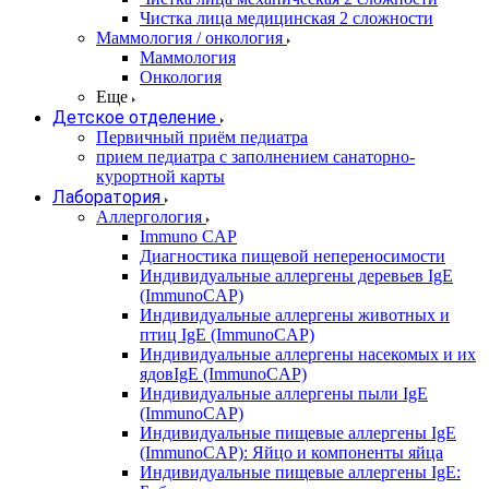
Чистка лица медицинская 2 сложности
Маммология / онкология
Маммология
Онкология
Еще
Детское отделение
Первичный приём педиатра
прием педиатра с заполнением санаторно-
курортной карты
Лаборатория
Аллергология
Immuno CAP
Диагностика пищевой непереносимости
Индивидуальные аллергены деревьев IgE
(ImmunoCAP)
Индивидуальные аллергены животных и
птиц IgE (ImmunoCAP)
Индивидуальные аллергены насекомых и их
ядовIgE (ImmunoCAP)
Индивидуальные аллергены пыли IgE
(ImmunoCAP)
Индивидуальные пищевые аллергены IgE
(ImmunoCAP): Яйцо и компоненты яйца
Индивидуальные пищевые аллергены IgE: