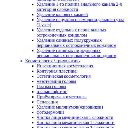
Удаление 1-го полипа анального канала 2-я
категория сложности
Удаление каловых камней
Удаление наружного геморроидального узла
(1 узел)
Удаление отдельных перианальных
остроконечных кондилом
Удаление сливных полукружных
перианальных остроконечных кондилом
Удаление сливных циркулярных
перианальных остроконечных кондилом
Косметология / трихология
Иньекционная косметология
Контурная пластика:
Эстетическая косметология
мезотерапия головы
Плазма головы
плазмолифтинг
Приём врача косметолога
Сепарация
Удаление миллиумов(жировиков)
фотодермолиз
Чистка лица медицинская 1 сложности
Чистка лица механическая 1 сложности
Чистка лица механическая 2 сложности