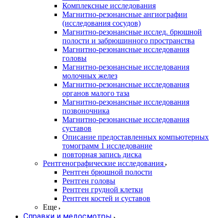
Комплексные исследования
Магнитно-резонансные ангиографии
(исследования сосудов)
Магнитно-резонансные исслед. брюшной
полости и забрюшинного пространства
Магнитно-резонансные исследования
головы
Магнитно-резонансные исследования
молочных желез
Магнитно-резонансные исследования
органов малого таза
Магнитно-резонансные исследования
позвоночника
Магнитно-резонансные исследования
суставов
Описание предоставленных компьютерных
томограмм 1 исследование
повторная запись диска
Рентгенографические исследования
Рентген брюшной полости
Рентген головы
Рентген грудной клетки
Рентген костей и суставов
Еще
Справки и медосмотры