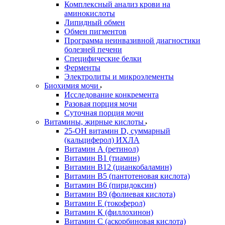
Комплексный анализ крови на
аминокислоты
Липидный обмен
Обмен пигментов
Программа неинвазивной диагностики
болезней печени
Специфические белки
Ферменты
Электролиты и микроэлементы
Биохимия мочи
Исследование конкремента
Разовая порция мочи
Суточная порция мочи
Витамины, жирные кислоты
25-OH витамин D, суммарный
(кальциферол) ИХЛА
Витамин А (ретинол)
Витамин В1 (тиамин)
Витамин В12 (цианкобаламин)
Витамин В5 (пантотеновая кислота)
Витамин В6 (пиридоксин)
Витамин В9 (фолиевая кислота)
Витамин Е (токоферол)
Витамин К (филлохинон)
Витамин С (аскорбиновая кислота)