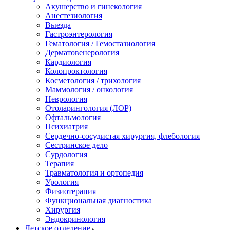
Акушерство и гинекология
Анестезиология
Выезда
Гастроэнтерология
Гематология / Гемостазиология
Дерматовенерология
Кардиология
Колопроктология
Косметология / трихология
Маммология / онкология
Неврология
Отоларингология (ЛОР)
Офтальмология
Психиатрия
Сердечно-сосудистая хирургия, флебология
Сестринское дело
Сурдология
Терапия
Травматология и ортопедия
Урология
Физиотерапия
Функциональная диагностика
Хирургия
Эндокринология
Детское отделение