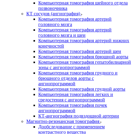
Компьютерная томография шейного отдела
позвоночника
КТ сосудов (ангиография)
Компьютерная томография артерий
головного мозга
Компьютерная томография артерий
головного мозга и шеи
Компьютерная томография артерий нижних
конечностей
Компьютерная томография артерий шеи
Компьютерная томография брюшной аорты
Компьютерная томография гепатобилиарной
зоны с ангиопрограммой
Компьютерная томография грудного и
брюшного отделов аорты с
ангиопрограммой
Компьютерная томография грудной аорты
Компьютерная томография легких и
средостения с ангиопрограммой
Компьютерная томография почек
ангиопрограммой
КТ-ангиография подвздошной артерии
Магнитно-резонансная томография
Дообследование с применением
контрастного вещества