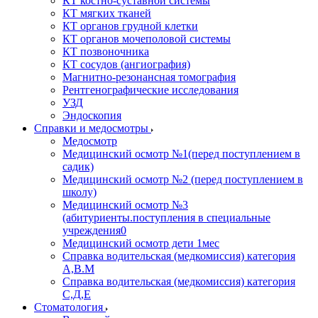
КТ костно-суставной системы
КТ мягких тканей
КТ органов грудной клетки
КТ органов мочеполовой системы
КТ позвоночника
КТ сосудов (ангиография)
Магнитно-резонансная томография
Рентгенографические исследования
УЗД
Эндоскопия
Справки и медосмотры
Медосмотр
Медицинский осмотр №1(перед поступлением в
садик)
Медицинский осмотр №2 (перед поступлением в
школу)
Медицинский осмотр №3
(абитуриенты.поступления в специальные
учреждения0
Медицинский осмотр дети 1мес
Справка водительская (медкомиссия) категория
А,В.М
Справка водительская (медкомиссия) категория
С,Д,Е
Стоматология