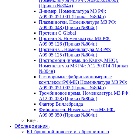
Номенклатура МЗ РФ: A09.05.029.001
(Приказ №804н)
Д-димер. Номенклатура МЗ РФ:
A09.05.051.001 (Приказ №804н)
Плазминоген. Номенклатура МЗ РФ:
A09.05.048 (Приказ №804н)
Протеин C Global
Протеин S. Номенклатура МЗ РФ:
A09.05.126 (Приказ №804н)
Протеин С. Номенклатура МЗ РФ:
A09.05.125 (Приказ №804н)
Протромбин (время, по Квику, МНО).
Номенклатура МЗ РФ: A12.30.014 (Приказ
№804н)
Растворимые фибрин-мономерные
комплексы(РФМК) Номенклатура МЗ РФ:
A09.05.051.002 (Приказ №804н)
Тромбиновое время. Номенклатура МЗ РФ:
A12.05.028 (Приказ №804н)
Фактор Виллебранда
Фибриноген. Номенклатура МЗ РФ:
A09.05.050 (Приказ №804н)
Еще
Обследования
КТ брюшной полости и забрюшинного