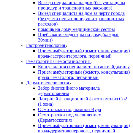
Выезд специалиста на дом (без учета цены
процедур и транспортных расходов)
Выезд специалиста на дом за черту города
(без учета цены процедур и транспортных
расходов)
помощь на дому медицинской сестры
Пребывание медсетры на дому (каждые
30мин)
Гастроэнтерология
Прием амбулаторный (осмотр, консультация)
врача-гастроэнтеролога, первичный
Гематология / Гемостазиология
Консультация специалиста по антиэйджингу
Прием амбулаторный (осмотр, консультация)
врача-гематолога, первичный
Дерматовенерология
Забор биопсийного материала
дерматопанчем
Лазерный фракционный фототермолиз Со2
(1 зона)
Осмотр кожи под лампой Вуда
Осмотр кожи под увеличением
(Дерматоскопия)
Прием амбулаторный (осмотр, консультация)
врача-дерматовенеролога, первичный