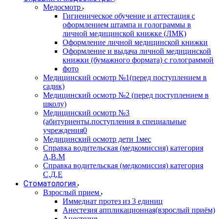
Медосмотр
Гигиеническое обучение и аттестация с
оформлением штампа и голограммы в
личной медицинской книжке (ЛМК)
Оформление личной медицинской книжки
Оформление и выдача личной медицинской
книжки (бумажного формата) с голограммой
фото
Медицинский осмотр №1(перед поступлением в
садик)
Медицинский осмотр №2 (перед поступлением в
школу)
Медицинский осмотр №3
(абитуриенты.поступления в специальные
учреждения0
Медицинский осмотр дети 1мес
Справка водительская (медкомиссия) категория
А,В.М
Справка водительская (медкомиссия) категория
С,Д,Е
Стоматология
Взрослый прием
Иммедиат протез из 3 единиц
Анестезия аппликационная(взрослый приём)
Анестезия