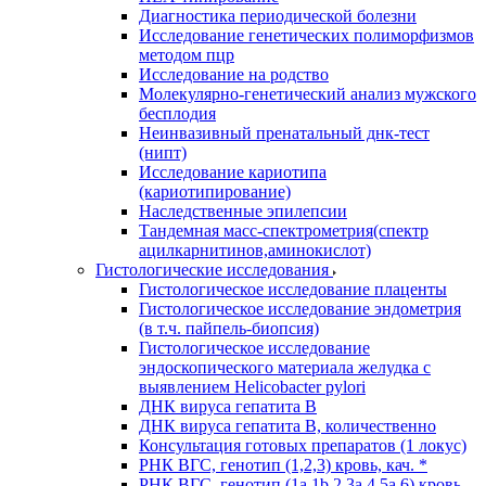
Диагностика периодической болезни
Исследование генетических полиморфизмов
методом пцр
Исследование на родство
Молекулярно-генетический анализ мужского
бесплодия
Неинвазивный пренатальный днк-тест
(нипт)
Исследование кариотипа
(кариотипирование)
Наследственные эпилепсии
Тандемная масс-спектрометрия(спектр
ацилкарнитинов,аминокислот)
Гистологические исследования
Гистологическое исследование плаценты
Гистологическое исследование эндометрия
(в т.ч. пайпель-биопсия)
Гистологическое исследование
эндоскопического материала желудка с
выявлением Helicobacter pylori
ДНК вируса гепатита B
ДНК вируса гепатита B, количественно
Консультация готовых препаратов (1 локус)
РНК ВГC, генотип (1,2,3) кровь, кач. *
РНК ВГC, генотип (1a,1b,2,3a,4,5a,6) кровь,