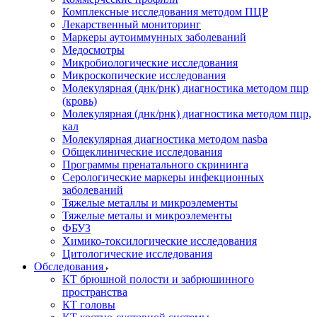
Комплексные исследования методом ПЦР
Лекарственный мониторинг
Маркеры аутоиммунных заболеваний
Медосмотры
Микробиологические исследования
Микроскопические исследования
Молекулярная (днк/рнк) диагностика методом пцр
(кровь)
Молекулярная (днк/рнк) диагностика методом пцр,
кал
Молекулярная диагностика методом nasba
Общеклинические исследования
Программы пренатального скрининга
Серологические маркеры инфекционных
заболеваний
Тяжелые металлы и микроэлементы
Тяжелые металы и микроэлементы
ФБУЗ
Химико-токсилогические исследования
Цитологические исследования
Обследования
КТ брюшной полости и забрюшинного
пространства
КТ головы