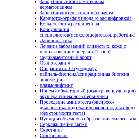
Забор биопсийного материала
дерматопанчем
Забор биологических проб врачом
Кардиотокография плода (с расшифровкой)
Кольпоскопия расширенная
Консультация
специалистов(психолог,юрист,соц.работник)
Лабиопластика
Лечение заболеваний слизистых, кожи с
использованием энергии (1 зона)
медикаментозный аборт
Озонотерапия
Операция по Штурмдорфу
пайпель-биопсия/аспирационная биопсия
эндометрия
плазмолифтинг
Прием амбулаторный (осмотр, консультация)
акушера-гинеколога первичный
Проведение амниотеста (экспресс-
диагностика подтекания околоплодных вод)
(без стоимости теста)
Пункция объемного образования малого таза
Серкляж шейки матки
Скретчинг
Снятие швов