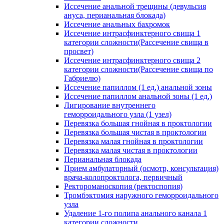
Иссечение анальной трещины (девульсия
ануса, перианальная блокада)
Иссечение анальных бахромок
Иссечение интрасфинктерного свища 1
категории сложности(Рассечение свища в
просвет)
Иссечение интрасфинктерного свища 2
категории сложности(Рассечение свища по
Габриелю)
Иссечение папиллом (1 ед.) анальной зоны
Иссечение папиллом анальной зоны (1 ед.)
Лигирование внутреннего
геморроидального узла (1 узел)
Перевязка большая гнойная в проктологии
Перевязка большая чистая в проктологии
Перевязка малая гнойная в проктологии
Перевязка малая чистая в проктологии
Перианальная блокада
Прием амбулаторный (осмотр, консультация)
врача-колопроктолога, первичный
Ректороманоскопия (ректоспопия)
Тромбэктомия наружного геморроидального
узла
Удаление 1-го полипа анального канала 1
категории сложности