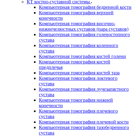
КТ костно-суставной системы
Компьютерная томография бедренной кости
Компьютерная томография верхней
конечности
Компьютерная томография височно-
нижнечелюстных суставов (пара суставов)
Компьютерная томография голеностопного
сустава
Компьютерная томография коленного
сустава
Компьютерная томография костей голени
Компьютерная томография костей
предплечья
Компьютерная томография костей таза
Компьютерная томография локтевого
сустава
Компьютерная томография лучезапястного
сустава
Компьютерная томография нижней
конечности
Компьютерная томография плечевого
сустава
Компьютерная томография плечевой кости
Компьютерная томография тазобедренного
сустава