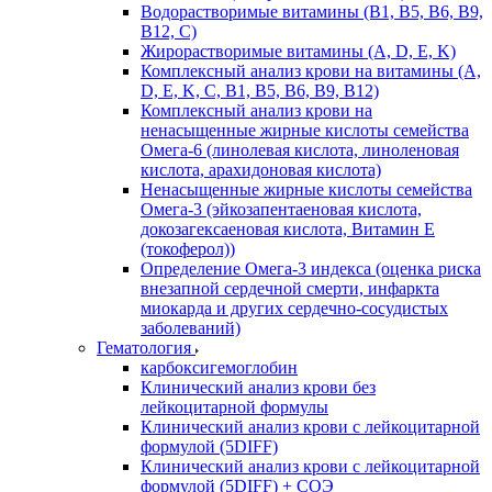
Водорастворимые витамины (B1, B5, B6, В9,
В12, С)
Жирорастворимые витамины (A, D, E, K)
Комплексный анализ крови на витамины (A,
D, E, K, C, B1, B5, B6, В9, B12)
Комплексный анализ крови на
ненасыщенные жирные кислоты семейства
Омега-6 (линолевая кислота, линоленовая
кислота, арахидоновая кислота)
Ненасыщенные жирные кислоты семейства
Омега-3 (эйкозапентаеновая кислота,
докозагексаеновая кислота, Витамин E
(токоферол))
Определение Омега-3 индекса (оценка риска
внезапной сердечной смерти, инфаркта
миокарда и других сердечно-сосудистых
заболеваний)
Гематология
карбоксигемоглобин
Клинический анализ крови без
лейкоцитарной формулы
Клинический анализ крови с лейкоцитарной
формулой (5DIFF)
Клинический анализ крови с лейкоцитарной
формулой (5DIFF) + СОЭ