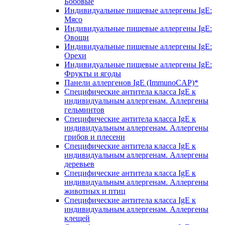
Бобовые
Индивидуальные пищевые аллергены IgE:
Мясо
Индивидуальные пищевые аллергены IgE:
Овощи
Индивидуальные пищевые аллергены IgE:
Орехи
Индивидуальные пищевые аллергены IgE:
Фрукты и ягоды
Панели аллергенов IgE (ImmunoCAP)*
Специфические антитела класса IgE к
индивидуальным аллергенам. Аллергены
гельминтов
Специфические антитела класса IgE к
индивидуальным аллергенам. Аллергены
грибов и плесени
Специфические антитела класса IgE к
индивидуальным аллергенам. Аллергены
деревьев
Специфические антитела класса IgE к
индивидуальным аллергенам. Аллергены
животных и птиц
Специфические антитела класса IgE к
индивидуальным аллергенам. Аллергены
клещей