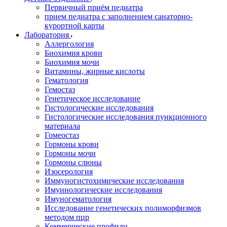
Первичный приём педиатра
прием педиатра с заполнением санаторно-
курортной карты
Лаборатория
Аллергология
Биохимия крови
Биохимия мочи
Витамины, жирные кислоты
Гематология
Гемостаз
Генетическое исследование
Гистологические исследования
Гистологические исследования пункционного
материала
Гомеостаз
Гормоны крови
Гормоны мочи
Гормоны слюны
Изосерология
Иммуногистохимические исследования
Имуннологические исследования
Имуногематология
Исследование генетических полиморфизмов
методом пцр
Коммерческие профили