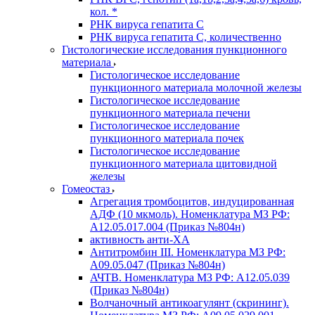
кол. *
РНК вируса гепатита C
РНК вируса гепатита C, количественно
Гистологические исследования пункционного
материала
Гистологическое исследование
пункционного материала молочной железы
Гистологическое исследование
пункционного материала печени
Гистологическое исследование
пункционного материала почек
Гистологическое исследование
пункционного материала щитовидной
железы
Гомеостаз
Агрегация тромбоцитов, индуцированная
АДФ (10 мкмоль). Номенклатура МЗ РФ:
A12.05.017.004 (Приказ №804н)
активность анти-ХА
Антитромбин III. Номенклатура МЗ РФ:
A09.05.047 (Приказ №804н)
АЧТВ. Номенклатура МЗ РФ: A12.05.039
(Приказ №804н)
Волчаночный антикоагулянт (скрининг).