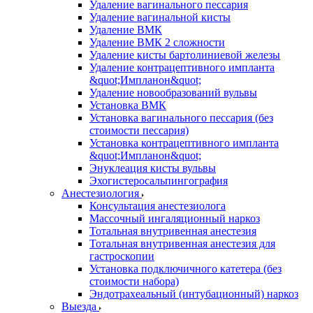
Удаление вагинального пессария
Удаление вагинальной кисты
Удаление ВМК
Удаление ВМК 2 сложности
Удаление кисты бартолиниевой железы
Удаление контрацептивного импланта
&quot;Импланон&quot;
Удаление новообразований вульвы
Установка ВМК
Установка вагинального пессария (без
стоимости пессария)
Установка контрацептивного импланта
&quot;Импланон&quot;
Энуклеация кисты вульвы
Эхогистеросальпингография
Анестезиология
Консультация анестезиолога
Массочный ингаляционный наркоз
Тотальная внутривенная анестезия
Тотальная внутривенная анестезия для
гастроскопии
Установка подключичного катетера (без
стоимости набора)
Эндотрахеальный (интубационный) наркоз
Выезда