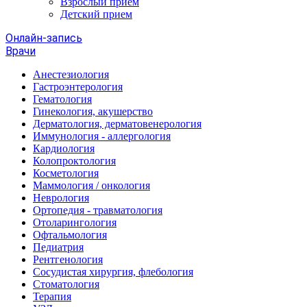
Взрослый прием
Детский прием
Онлайн-запись
Врачи
Анестезиология
Гастроэнтерология
Гематология
Гинекология, акушерство
Дерматология, дерматовенерология
Иммунология - аллергология
Кардиология
Колопроктология
Косметология
Маммология / онкология
Неврология
Ортопедия - травматология
Отоларингология
Офтальмология
Педиатрия
Рентгенология
Сосудистая хирургия, флебология
Стоматология
Терапия