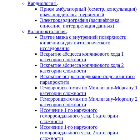
Кардиология
Прием амбулаторный (осмотр, консультация)
врача-кардиолога, первичный
Электрокардиография (расшифровка,
описание, интерпретация данных)
Колопроктология
Взятие мазка с внутренней поверхности
кишечника для цитологического
исследования
Вскрытие абсцесса копчикового хода 1
категории сложности
Вскрытие абсцесса копчикового хода 2
категории сложности
Вскрытие острого подкожно-подслизистого
парапроктита
Геморроидэктомия по Миллигану-Моргану 1
категории сложности
Геморроидэктомия по Миллигану-Моргану 2
категории сложности
Иссечение 1-го наружного
геморроидального узла, 1 категории
сложности
Иссечение 1-го наружного
геморроидального узла, 2 категории
сложности