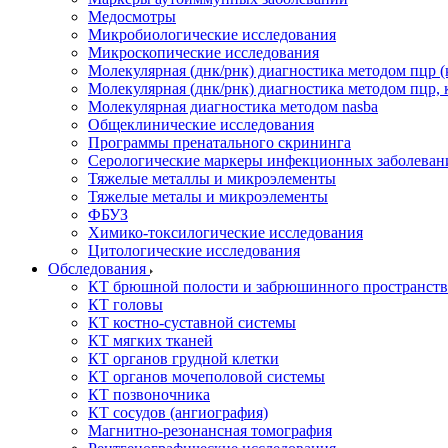
Медосмотры
Микробиологические исследования
Микроскопические исследования
Молекулярная (днк/рнк) диагностика методом пцр (
Молекулярная (днк/рнк) диагностика методом пцр, 
Молекулярная диагностика методом nasba
Общеклинические исследования
Программы пренатального скрининга
Серологические маркеры инфекционных заболеван
Тяжелые металлы и микроэлементы
Тяжелые металы и микроэлементы
ФБУЗ
Химико-токсилогические исследования
Цитологические исследования
Обследования
КТ брюшной полости и забрюшинного пространств
КТ головы
КТ костно-суставной системы
КТ мягких тканей
КТ органов грудной клетки
КТ органов мочеполовой системы
КТ позвоночника
КТ сосудов (ангиография)
Магнитно-резонансная томография