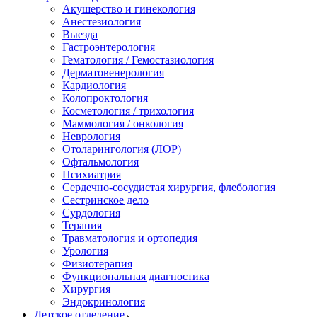
Акушерство и гинекология
Анестезиология
Выезда
Гастроэнтерология
Гематология / Гемостазиология
Дерматовенерология
Кардиология
Колопроктология
Косметология / трихология
Маммология / онкология
Неврология
Отоларингология (ЛОР)
Офтальмология
Психиатрия
Сердечно-сосудистая хирургия, флебология
Сестринское дело
Сурдология
Терапия
Травматология и ортопедия
Урология
Физиотерапия
Функциональная диагностика
Хирургия
Эндокринология
Детское отделение