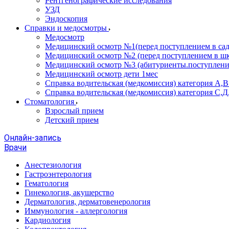
Рентгенографические исследования
УЗД
Эндоскопия
Справки и медосмотры
Медосмотр
Медицинский осмотр №1(перед поступлением в сад
Медицинский осмотр №2 (перед поступлением в шк
Медицинский осмотр №3 (абитуриенты.поступлени
Медицинский осмотр дети 1мес
Справка водительская (медкомиссия) категория А,
Справка водительская (медкомиссия) категория С,Д
Стоматология
Взрослый прием
Детский прием
Онлайн-запись
Врачи
Анестезиология
Гастроэнтерология
Гематология
Гинекология, акушерство
Дерматология, дерматовенерология
Иммунология - аллергология
Кардиология