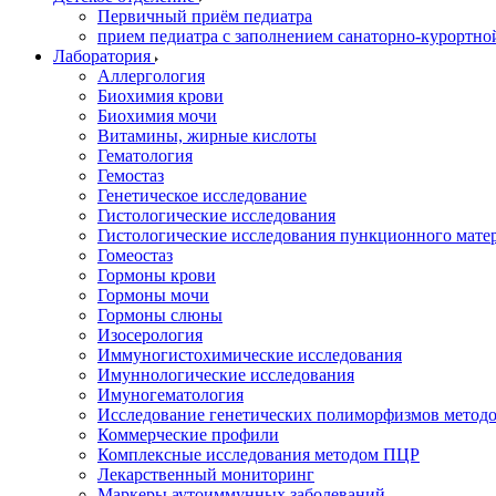
Первичный приём педиатра
прием педиатра с заполнением санаторно-курортно
Лаборатория
Аллергология
Биохимия крови
Биохимия мочи
Витамины, жирные кислоты
Гематология
Гемостаз
Генетическое исследование
Гистологические исследования
Гистологические исследования пункционного мате
Гомеостаз
Гормоны крови
Гормоны мочи
Гормоны слюны
Изосерология
Иммуногистохимические исследования
Имуннологические исследования
Имуногематология
Исследование генетических полиморфизмов метод
Коммерческие профили
Комплексные исследования методом ПЦР
Лекарственный мониторинг
Маркеры аутоиммунных заболеваний