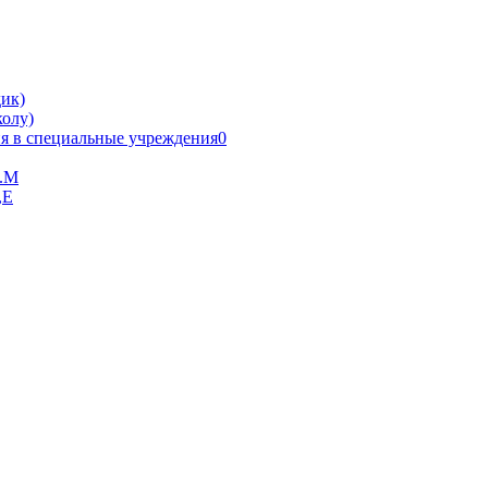
ик)
олу)
я в специальные учреждения0
В.М
,Е