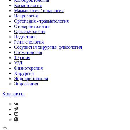
Колопроктология
Косметология
Маммология / онкология
Неврология
Ортопедия - травматология
Отоларингология
Офтальмология
Педиатрия
Рентгенология
Сосудистая хирургия, флебология
Стоматология
Терапия
УЗД
Физиотерапия
Хирургия
Эндокринология
Эндоскопия
Контакты