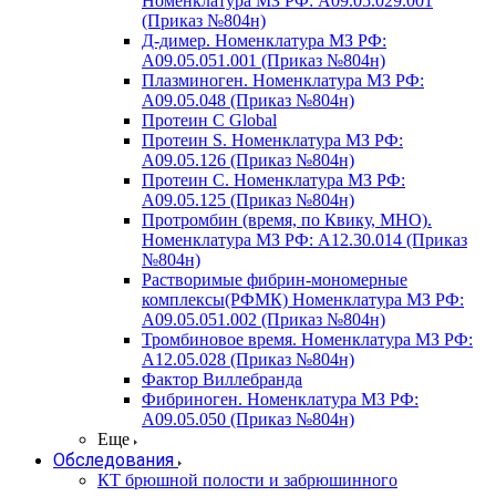
Номенклатура МЗ РФ: A09.05.029.001
(Приказ №804н)
Д-димер. Номенклатура МЗ РФ:
A09.05.051.001 (Приказ №804н)
Плазминоген. Номенклатура МЗ РФ:
A09.05.048 (Приказ №804н)
Протеин C Global
Протеин S. Номенклатура МЗ РФ:
A09.05.126 (Приказ №804н)
Протеин С. Номенклатура МЗ РФ:
A09.05.125 (Приказ №804н)
Протромбин (время, по Квику, МНО).
Номенклатура МЗ РФ: A12.30.014 (Приказ
№804н)
Растворимые фибрин-мономерные
комплексы(РФМК) Номенклатура МЗ РФ:
A09.05.051.002 (Приказ №804н)
Тромбиновое время. Номенклатура МЗ РФ:
A12.05.028 (Приказ №804н)
Фактор Виллебранда
Фибриноген. Номенклатура МЗ РФ:
A09.05.050 (Приказ №804н)
Еще
Обследования
КТ брюшной полости и забрюшинного