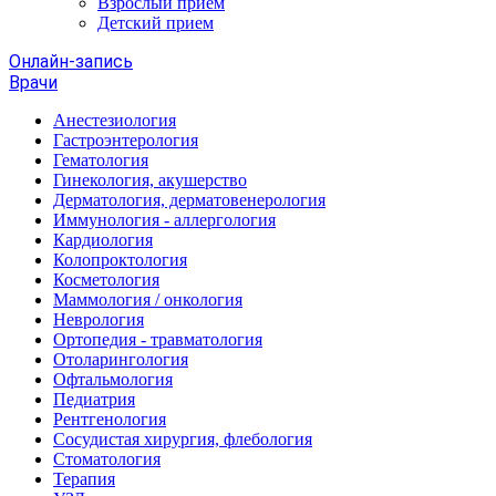
Взрослый прием
Детский прием
Онлайн-запись
Врачи
Анестезиология
Гастроэнтерология
Гематология
Гинекология, акушерство
Дерматология, дерматовенерология
Иммунология - аллергология
Кардиология
Колопроктология
Косметология
Маммология / онкология
Неврология
Ортопедия - травматология
Отоларингология
Офтальмология
Педиатрия
Рентгенология
Сосудистая хирургия, флебология
Стоматология
Терапия