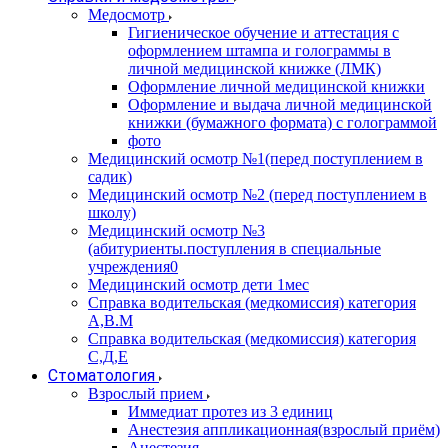
Медосмотр
Гигиеническое обучение и аттестация с
оформлением штампа и голограммы в
личной медицинской книжке (ЛМК)
Оформление личной медицинской книжки
Оформление и выдача личной медицинской
книжки (бумажного формата) с голограммой
фото
Медицинский осмотр №1(перед поступлением в
садик)
Медицинский осмотр №2 (перед поступлением в
школу)
Медицинский осмотр №3
(абитуриенты.поступления в специальные
учреждения0
Медицинский осмотр дети 1мес
Справка водительская (медкомиссия) категория
А,В.М
Справка водительская (медкомиссия) категория
С,Д,Е
Стоматология
Взрослый прием
Иммедиат протез из 3 единиц
Анестезия аппликационная(взрослый приём)
Анестезия