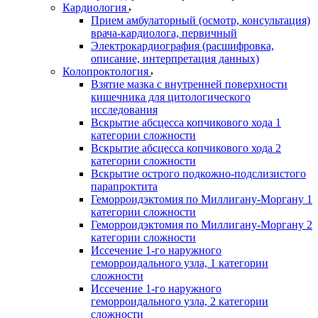
Кардиология
Прием амбулаторный (осмотр, консультация)
врача-кардиолога, первичный
Электрокардиография (расшифровка,
описание, интерпретация данных)
Колопроктология
Взятие мазка с внутренней поверхности
кишечника для цитологического
исследования
Вскрытие абсцесса копчикового хода 1
категории сложности
Вскрытие абсцесса копчикового хода 2
категории сложности
Вскрытие острого подкожно-подслизистого
парапроктита
Геморроидэктомия по Миллигану-Моргану 1
категории сложности
Геморроидэктомия по Миллигану-Моргану 2
категории сложности
Иссечение 1-го наружного
геморроидального узла, 1 категории
сложности
Иссечение 1-го наружного
геморроидального узла, 2 категории
сложности