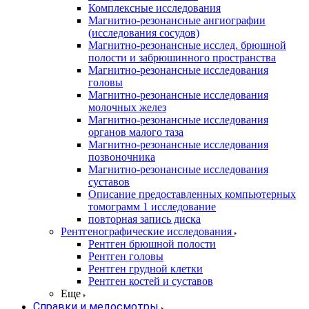
Комплексные исследования
Магнитно-резонансные ангиографии
(исследования сосудов)
Магнитно-резонансные исслед. брюшной
полости и забрюшинного пространства
Магнитно-резонансные исследования
головы
Магнитно-резонансные исследования
молочных желез
Магнитно-резонансные исследования
органов малого таза
Магнитно-резонансные исследования
позвоночника
Магнитно-резонансные исследования
суставов
Описание предоставленных компьютерных
томограмм 1 исследование
повторная запись диска
Рентгенографические исследования
Рентген брюшной полости
Рентген головы
Рентген грудной клетки
Рентген костей и суставов
Еще
Справки и медосмотры