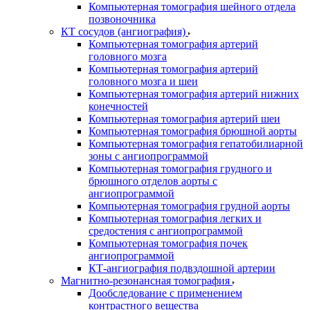
Компьютерная томография шейного отдела
позвоночника
КТ сосудов (ангиография)
Компьютерная томография артерий
головного мозга
Компьютерная томография артерий
головного мозга и шеи
Компьютерная томография артерий нижних
конечностей
Компьютерная томография артерий шеи
Компьютерная томография брюшной аорты
Компьютерная томография гепатобилиарной
зоны с ангиопрограммой
Компьютерная томография грудного и
брюшного отделов аорты с
ангиопрограммой
Компьютерная томография грудной аорты
Компьютерная томография легких и
средостения с ангиопрограммой
Компьютерная томография почек
ангиопрограммой
КТ-ангиография подвздошной артерии
Магнитно-резонансная томография
Дообследование с применением
контрастного вещества