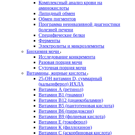
Комплексный анализ крови на
аминокислоты
Липидный обмен
Обмен пигментов
Программа неинвазивной диагностики
болезней печени
Специфические белки
Ферменты
Электролиты и микроэлементы
Биохимия мочи
Исследование конкремента
Разовая порция мочи
Суточная порция мочи
Витамины, жирные кислоты
25-OH витамин D, суммарный
(кальциферол) ИХЛА
Витамин А (ретинол)
Витамин В1 (тиамин)
Витамин В12 (цианкобаламин)
Витамин В5 (пантотеновая кислота)
Витамин В6 (пиридоксин)
Витамин В9 (фолиевая кислота)
Витамин Е (токоферол)
Витамин К (филлохинон)
Витамин С (аскорбиновая кислота)