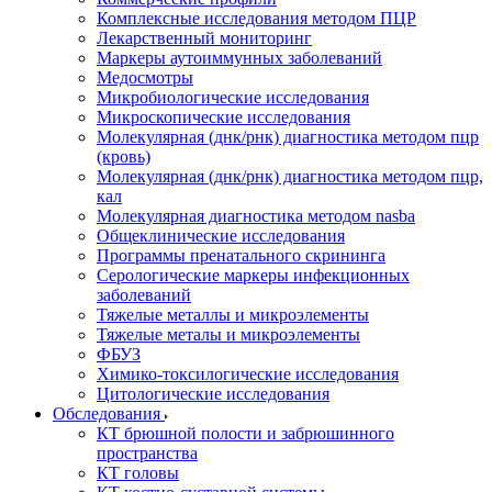
Комплексные исследования методом ПЦР
Лекарственный мониторинг
Маркеры аутоиммунных заболеваний
Медосмотры
Микробиологические исследования
Микроскопические исследования
Молекулярная (днк/рнк) диагностика методом пцр
(кровь)
Молекулярная (днк/рнк) диагностика методом пцр,
кал
Молекулярная диагностика методом nasba
Общеклинические исследования
Программы пренатального скрининга
Серологические маркеры инфекционных
заболеваний
Тяжелые металлы и микроэлементы
Тяжелые металы и микроэлементы
ФБУЗ
Химико-токсилогические исследования
Цитологические исследования
Обследования
КТ брюшной полости и забрюшинного
пространства
КТ головы