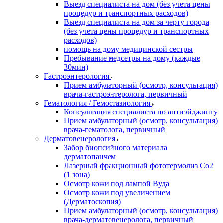
Выезд специалиста на дом (без учета цены
процедур и транспортных расходов)
Выезд специалиста на дом за черту города
(без учета цены процедур и транспортных
расходов)
помощь на дому медицинской сестры
Пребывание медсетры на дому (каждые
30мин)
Гастроэнтерология
Прием амбулаторный (осмотр, консультация)
врача-гастроэнтеролога, первичный
Гематология / Гемостазиология
Консультация специалиста по антиэйджингу
Прием амбулаторный (осмотр, консультация)
врача-гематолога, первичный
Дерматовенерология
Забор биопсийного материала
дерматопанчем
Лазерный фракционный фототермолиз Со2
(1 зона)
Осмотр кожи под лампой Вуда
Осмотр кожи под увеличением
(Дерматоскопия)
Прием амбулаторный (осмотр, консультация)
врача-дерматовенеролога, первичный