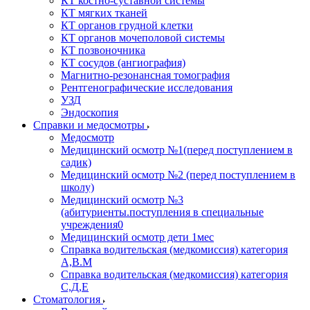
КТ костно-суставной системы
КТ мягких тканей
КТ органов грудной клетки
КТ органов мочеполовой системы
КТ позвоночника
КТ сосудов (ангиография)
Магнитно-резонансная томография
Рентгенографические исследования
УЗД
Эндоскопия
Справки и медосмотры
Медосмотр
Медицинский осмотр №1(перед поступлением в
садик)
Медицинский осмотр №2 (перед поступлением в
школу)
Медицинский осмотр №3
(абитуриенты.поступления в специальные
учреждения0
Медицинский осмотр дети 1мес
Справка водительская (медкомиссия) категория
А,В.М
Справка водительская (медкомиссия) категория
С,Д,Е
Стоматология