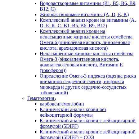
Водорастворимые витамины (B1, B5, B6, В9,
В12, С)
Жирорастворимые витамины (A, D, E, K)
Комплексный анализ крови на витамины (A,
D, E, K, C, B1, B5, B6, В9, B12)
Комплексный анализ крови на
ненасыщенные жирные кислоты семейства
Омега-6 (линолевая кислота, линоленовая
кислота, арахидоновая кислота)
Ненасыщенные жирные кислоты семейства
Омега-3 (эйкозапентаеновая кислота,
докозагексаеновая кислота, Витамин E
(токоферол))
Определение Омега-3 индекса (оценка риска
внезапной сердечной смерти, инфаркта
миокарда и других сердечно-сосудистых
заболеваний)
Гематология
карбоксигемоглобин
Клинический анализ крови без
лейкоцитарной формулы
Клинический анализ крови с лейкоцитарной
формулой (5DIFF)
Клинический анализ крови с лейкоцитарной
формулой (5DIFF) + СОЭ