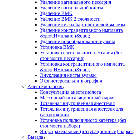
Удаление вагинального пессария
Удаление вагинальной кисты
Удаление ВМК
Удаление ВМК 2 сложности
Удаление кисты бартолиниевой железы
Удаление контрацептивного импланта
&quot;Импланон&quot;
Удаление новообразований вульвы
Установка ВМК
Установка вагинального пессария (без
стоимости пессария)
Установка контрацептивного импланта
&quot;Импланон&quot;
Энуклеация кисты вульвы
Эхогистеросальпингография
Анестезиология
Консультация анестезиолога
Массочный ингаляционный наркоз
Тотальная внутривенная анестезия
Тотальная внутривенная анестезия для
гастроскопии
Установка подключичного катетера (без
стоимости набора)
Эндотрахеальный (интубационный) наркоз
Выезда