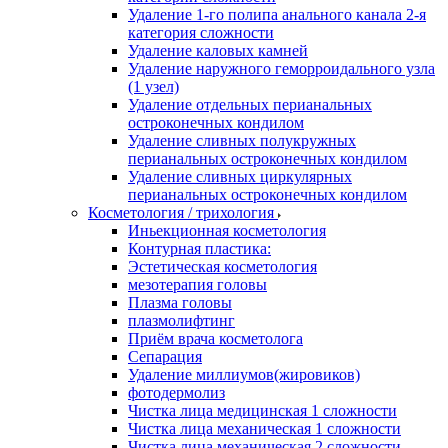
Удаление 1-го полипа анального канала 2-я
категория сложности
Удаление каловых камней
Удаление наружного геморроидального узла
(1 узел)
Удаление отдельных перианальных
остроконечных кондилом
Удаление сливных полукружных
перианальных остроконечных кондилом
Удаление сливных циркулярных
перианальных остроконечных кондилом
Косметология / трихология
Иньекционная косметология
Контурная пластика:
Эстетическая косметология
мезотерапия головы
Плазма головы
плазмолифтинг
Приём врача косметолога
Сепарация
Удаление миллиумов(жировиков)
фотодермолиз
Чистка лица медицинская 1 сложности
Чистка лица механическая 1 сложности
Чистка лица механическая 2 сложности