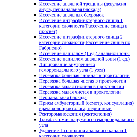
Иссечение анальной трещины (девульсия
ануса, перианальная блокада)
Иссечение анальных бахромок
Иссечение интрасфинктерного свища 1
категории сложности(Рассечение свища в
просвет)
Иссечение интрасфинктерного свища 2
категории сложности(Рассечение свища по
Габриелю)
Иссечение папиллом (1 ед.) анальной зоны
Иссечение папиллом анальной зоны (1 ед.)
Лигирование внутреннего
геморроидального узла (1 узел)
Перевязка большая гнойная в проктологии
Перевязка большая чистая в проктологии
Перевязка малая гнойная в проктологии
Перевязка малая чистая в проктологии
Перианальная блокада
Прием амбулаторный (осмотр, консультация)
врача-колопроктолога, первичный
Ректороманоскопия (ректоспопия)
Тромбэктомия наружного геморроидального
узла
Удаление 1-го полипа анального канала 1
категории сложности