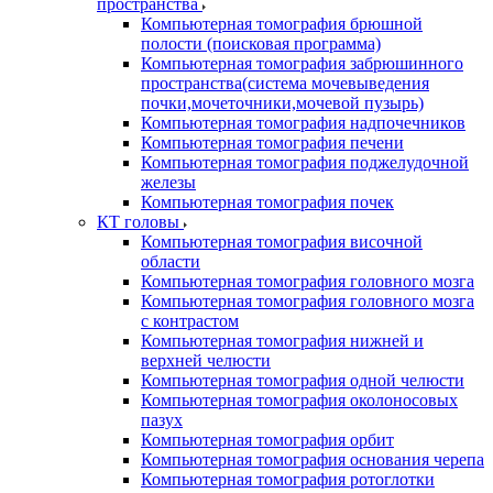
пространства
Компьютерная томография брюшной
полости (поисковая программа)
Компьютерная томография забрюшинного
пространства(система мочевыведения
почки,мочеточники,мочевой пузырь)
Компьютерная томография надпочечников
Компьютерная томография печени
Компьютерная томография поджелудочной
железы
Компьютерная томография почек
КТ головы
Компьютерная томография височной
области
Компьютерная томография головного мозга
Компьютерная томография головного мозга
с контрастом
Компьютерная томография нижней и
верхней челюсти
Компьютерная томография одной челюсти
Компьютерная томография околоносовых
пазух
Компьютерная томография орбит
Компьютерная томография основания черепа
Компьютерная томография ротоглотки