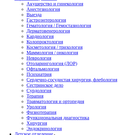
Акушерство и гинекология
Анестезиология
Выезда
Гастроэнтерология
Гематология / Гемостазиология
Дерматовенерология
Кардиология
Колопроктология
Косметология / трихология
Маммология / онкология
Неврология
Отоларингология (ЛОР)
Офтальмология
Психиатрия
Сердечно-сосудистая хирургия, флебология
Сестринское дело
Сурдология
Терапия
Травматология и ортопедия
Урология
Физиотерапия
Функциональная диагностика
Хирургия
Эндокринология
Детское отделение