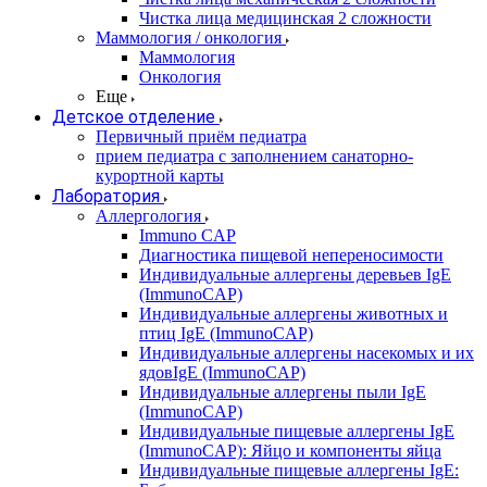
Чистка лица медицинская 2 сложности
Маммология / онкология
Маммология
Онкология
Еще
Детское отделение
Первичный приём педиатра
прием педиатра с заполнением санаторно-
курортной карты
Лаборатория
Аллергология
Immuno CAP
Диагностика пищевой непереносимости
Индивидуальные аллергены деревьев IgE
(ImmunoCAP)
Индивидуальные аллергены животных и
птиц IgE (ImmunoCAP)
Индивидуальные аллергены насекомых и их
ядовIgE (ImmunoCAP)
Индивидуальные аллергены пыли IgE
(ImmunoCAP)
Индивидуальные пищевые аллергены IgE
(ImmunoCAP): Яйцо и компоненты яйца
Индивидуальные пищевые аллергены IgE: