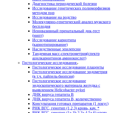
Диагностика периодической болезни
Исследование генетических полиморфизмов
методом пцр
Исследование на родство
Молекулярно-генетический анализ мужского
бесплодия
Неинвазивный пренатальный днк-тест
(нипт)
Исследование кариотипа
(кариотипирование)
Наследственные эпилепсии
Тандемная масс-спектрометрия(спектр
ацилкарнитинов,аминокислот)
Гистологические исследования
Гистологическое исследование плаценты
Гистологическое исследование эндометрия
(в т.ч. пайпель-биопсия)
Гистологическое исследование
эндоскопического материала желудка с
выявлением Helicobacter pylori
ДНК вируса гепатита B
ДНК вируса гепатита B, количественно
Консультация готовых препаратов (1 локус)
РНК ВГC, генотип (1,2,3) кровь, кач. *
РНК ВГC, генотип (1a,1b,2,3a,4,5a,6) кровь,