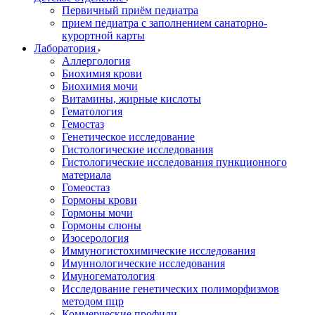
Первичный приём педиатра
прием педиатра с заполнением санаторно-
курортной карты
Лаборатория
Аллергология
Биохимия крови
Биохимия мочи
Витамины, жирные кислоты
Гематология
Гемостаз
Генетическое исследование
Гистологические исследования
Гистологические исследования пункционного
материала
Гомеостаз
Гормоны крови
Гормоны мочи
Гормоны слюны
Изосерология
Иммуногистохимические исследования
Имуннологические исследования
Имуногематология
Исследование генетических полиморфизмов
методом пцр
Коммерческие профили