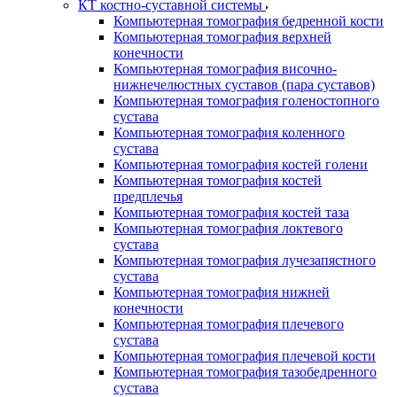
КТ костно-суставной системы
Компьютерная томография бедренной кости
Компьютерная томография верхней
конечности
Компьютерная томография височно-
нижнечелюстных суставов (пара суставов)
Компьютерная томография голеностопного
сустава
Компьютерная томография коленного
сустава
Компьютерная томография костей голени
Компьютерная томография костей
предплечья
Компьютерная томография костей таза
Компьютерная томография локтевого
сустава
Компьютерная томография лучезапястного
сустава
Компьютерная томография нижней
конечности
Компьютерная томография плечевого
сустава
Компьютерная томография плечевой кости
Компьютерная томография тазобедренного
сустава