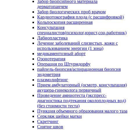
Забор биопсийного материала
дерматопанчем
Забор биологических проб врачом
Кардиотокография плода (с расшифровкой)
Кольпоскопия расширенная
Консультация
специалистов(психолог,юрист,соц.работник)
Лабиопластика
Лечение заболеваний слизистых, кожи с
использованием энергии (1 зона)
медикаментозный аборт
Озонотерапия
Операция по Штурмдорфу
пайпель-биопсия/аспирационная биопсия
эндометрия
плазмолифтинг
Прием амбулаторный (осмотр, консультация)
акушера-гинеколога первичный
Проведение амниотеста (экспресс-
диагностика подтекания околоплодных вод)
(без стоимости теста)
Пункция объемного образования малого таза
Серкляж шейки матки
Скретчинг
Снятие швов