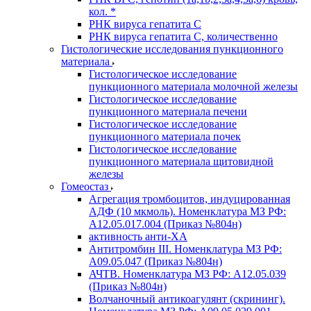
кол. *
РНК вируса гепатита C
РНК вируса гепатита C, количественно
Гистологические исследования пункционного
материала
Гистологическое исследование
пункционного материала молочной железы
Гистологическое исследование
пункционного материала печени
Гистологическое исследование
пункционного материала почек
Гистологическое исследование
пункционного материала щитовидной
железы
Гомеостаз
Агрегация тромбоцитов, индуцированная
АДФ (10 мкмоль). Номенклатура МЗ РФ:
A12.05.017.004 (Приказ №804н)
активность анти-ХА
Антитромбин III. Номенклатура МЗ РФ:
A09.05.047 (Приказ №804н)
АЧТВ. Номенклатура МЗ РФ: A12.05.039
(Приказ №804н)
Волчаночный антикоагулянт (скрининг).