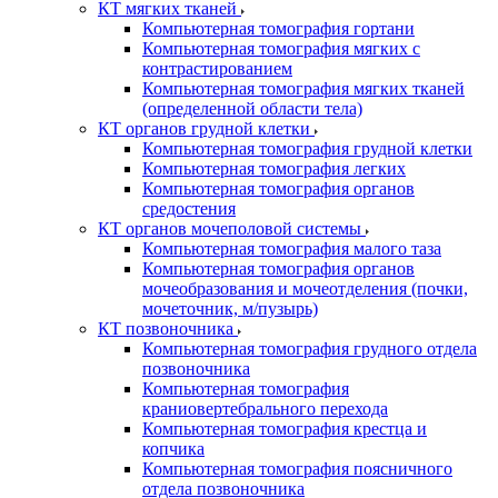
КТ мягких тканей
Компьютерная томография гортани
Компьютерная томография мягких с
контрастированием
Компьютерная томография мягких тканей
(определенной области тела)
КТ органов грудной клетки
Компьютерная томография грудной клетки
Компьютерная томография легких
Компьютерная томография органов
средостения
КТ органов мочеполовой системы
Компьютерная томография малого таза
Компьютерная томография органов
мочеобразования и мочеотделения (почки,
мочеточник, м/пузырь)
КТ позвоночника
Компьютерная томография грудного отдела
позвоночника
Компьютерная томография
краниовертебрального перехода
Компьютерная томография крестца и
копчика
Компьютерная томография поясничного
отдела позвоночника