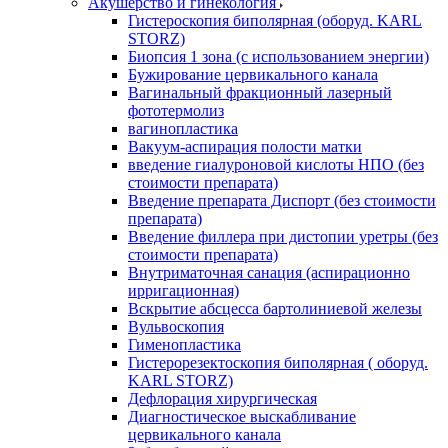
Акушерство и гинекология
Гистероскопия биполярная (оборуд. KARL
STORZ)
Биопсия 1 зона (с использованием энергии)
Бужирование цервикального канала
Вагинальный фракционный лазерный
фототермолиз
вагинопластика
Вакуум-аспирация полости матки
введение гиалуроновой кислоты НПО (без
стоимости препарата)
Введение препарата Диспорт (без стоимости
препарата)
Введение филлера при дистопии уретры (без
стоимости препарата)
Внутриматочная санация (аспирационно
ирригационная)
Вскрытие абсцесса бартолиниевой железы
Вульвоскопия
Гименопластика
Гистерорезектоскопия биполярная ( оборуд.
KARL STORZ)
Дефлорация хирургическая
Диагностическое выскабливание
цервикального канала