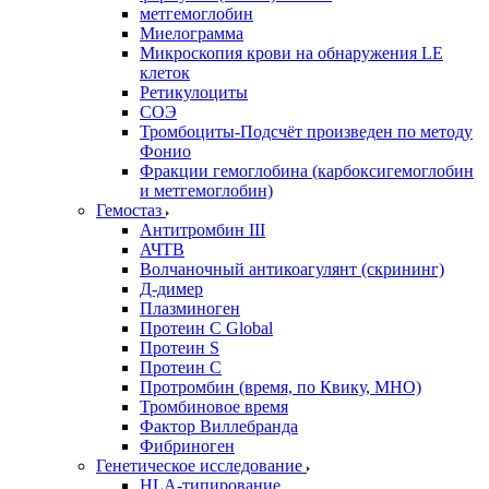
метгемоглобин
Миелограмма
Микроскопия крови на обнаружения LE
клеток
Ретикулоциты
СОЭ
Тромбоциты-Подсчёт произведен по методу
Фонио
Фракции гемоглобина (карбоксигемоглобин
и метгемоглобин)
Гемостаз
Антитромбин III
АЧТВ
Волчаночный антикоагулянт (скрининг)
Д-димер
Плазминоген
Протеин C Global
Протеин S
Протеин С
Протромбин (время, по Квику, МНО)
Тромбиновое время
Фактор Виллебранда
Фибриноген
Генетическое исследование
HLA-типирование