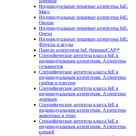
Бобовые
Индивидуальные пищевые аллергены IgE:
Мясо
Индивидуальные пищевые аллергены IgE:
Овощи
Индивидуальные пищевые аллергены IgE:
Орехи
Индивидуальные пищевые аллергены IgE:
Фрукты и ягоды
Панели аллергенов IgE (ImmunoCAP)*
Специфические антитела класса IgE к
индивидуальным аллергенам. Аллергены
гельминтов
Специфические антитела класса IgE к
индивидуальным аллергенам. Аллергены
грибов и плесени
Специфические антитела класса IgE к
индивидуальным аллергенам. Аллергены
деревьев
Специфические антитела класса IgE к
индивидуальным аллергенам. Аллергены
животных и птиц
Специфические антитела класса IgE к
индивидуальным аллергенам. Аллергены
клещей