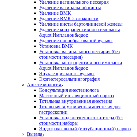
Удаление вагинального пессария
Удаление вагинальной кисты
Удаление ВМК
Удаление ВМК 2 сложности
Удаление кисты бартолиниевой железы
Удаление контрацептивного импланта
&quot;Импланон&quot;
Удаление новообразований вульвы
Установка ВМК
Установка вагинального пессария (без
стоимости пессария)
Установка контрацептивного импланта
&quot;Импланон&quot;
Энуклеация кисты вульвы
Эхогистеросальпингография
Анестезиология
Консультация анестезиолога
Массочный ингаляционный наркоз
Тотальная внутривенная анестезия
Тотальная внутривенная анестезия для
гастроскопии
Установка подключичного катетера (без
стоимости набора)
Эндотрахеальный (интубационный) наркоз
Выезда