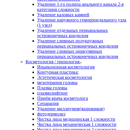
Удаление 1-го полипа анального канала 2-я
категория сложности
Удаление каловых камней
Удаление наружного геморроидального узла
(1 узел)
Удаление отдельных перианальных
остроконечных кондилом
Удаление сливных полукружных
перианальных остроконечных кондилом
Удаление сливных циркулярных
перианальных остроконечных кондилом
Косметология / трихология
Иньекционная косметология
Контурная пластика:
Эстетическая косметология
мезотерапия головы
Плазма головы
плазмолифтинг
Приём врача косметолога
Сепарация
Удаление миллиумов(жировиков)
фотодермолиз
Чистка лица медицинская 1 сложности
Чистка лица механическая 1 сложности
Чистка лица механическая 2 сложности