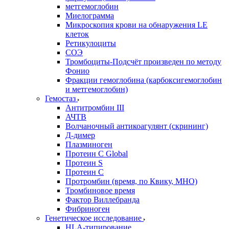
метгемоглобин
Миелограмма
Микроскопия крови на обнаружения LE
клеток
Ретикулоциты
СОЭ
Тромбоциты-Подсчёт произведен по методу
Фонио
Фракции гемоглобина (карбоксигемоглобин
и метгемоглобин)
Гемостаз
Антитромбин III
АЧТВ
Волчаночный антикоагулянт (скрининг)
Д-димер
Плазминоген
Протеин C Global
Протеин S
Протеин С
Протромбин (время, по Квику, МНО)
Тромбиновое время
Фактор Виллебранда
Фибриноген
Генетическое исследование
HLA-типирование