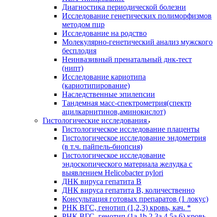
Диагностика периодической болезни
Исследование генетических полиморфизмов
методом пцр
Исследование на родство
Молекулярно-генетический анализ мужского
бесплодия
Неинвазивный пренатальный днк-тест
(нипт)
Исследование кариотипа
(кариотипирование)
Наследственные эпилепсии
Тандемная масс-спектрометрия(спектр
ацилкарнитинов,аминокислот)
Гистологические исследования
Гистологическое исследование плаценты
Гистологическое исследование эндометрия
(в т.ч. пайпель-биопсия)
Гистологическое исследование
эндоскопического материала желудка с
выявлением Helicobacter pylori
ДНК вируса гепатита B
ДНК вируса гепатита B, количественно
Консультация готовых препаратов (1 локус)
РНК ВГC, генотип (1,2,3) кровь, кач. *
РНК ВГC, генотип (1a,1b,2,3a,4,5a,6) кровь,