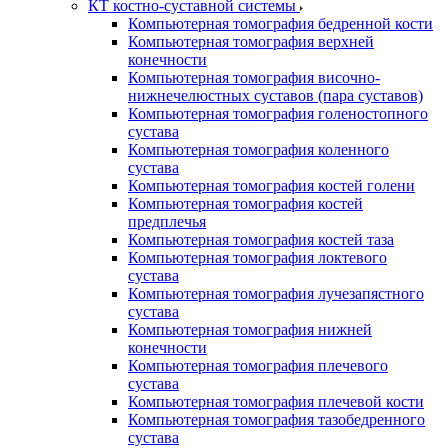
КТ костно-суставной системы
Компьютерная томография бедренной кости
Компьютерная томография верхней
конечности
Компьютерная томография височно-
нижнечелюстных суставов (пара суставов)
Компьютерная томография голеностопного
сустава
Компьютерная томография коленного
сустава
Компьютерная томография костей голени
Компьютерная томография костей
предплечья
Компьютерная томография костей таза
Компьютерная томография локтевого
сустава
Компьютерная томография лучезапястного
сустава
Компьютерная томография нижней
конечности
Компьютерная томография плечевого
сустава
Компьютерная томография плечевой кости
Компьютерная томография тазобедренного
сустава