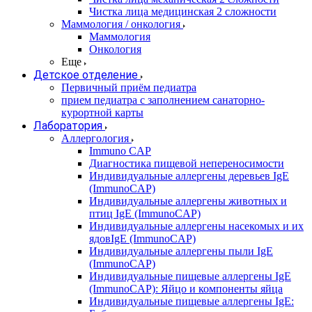
Чистка лица медицинская 2 сложности
Маммология / онкология
Маммология
Онкология
Еще
Детское отделение
Первичный приём педиатра
прием педиатра с заполнением санаторно-
курортной карты
Лаборатория
Аллергология
Immuno CAP
Диагностика пищевой непереносимости
Индивидуальные аллергены деревьев IgE
(ImmunoCAP)
Индивидуальные аллергены животных и
птиц IgE (ImmunoCAP)
Индивидуальные аллергены насекомых и их
ядовIgE (ImmunoCAP)
Индивидуальные аллергены пыли IgE
(ImmunoCAP)
Индивидуальные пищевые аллергены IgE
(ImmunoCAP): Яйцо и компоненты яйца
Индивидуальные пищевые аллергены IgE: