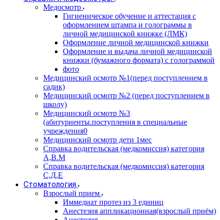
Медосмотр
Гигиеническое обучение и аттестация с
оформлением штампа и голограммы в
личной медицинской книжке (ЛМК)
Оформление личной медицинской книжки
Оформление и выдача личной медицинской
книжки (бумажного формата) с голограммой
фото
Медицинский осмотр №1(перед поступлением в
садик)
Медицинский осмотр №2 (перед поступлением в
школу)
Медицинский осмотр №3
(абитуриенты.поступления в специальные
учреждения0
Медицинский осмотр дети 1мес
Справка водительская (медкомиссия) категория
А,В.М
Справка водительская (медкомиссия) категория
С,Д,Е
Стоматология
Взрослый прием
Иммедиат протез из 3 единиц
Анестезия аппликационная(взрослый приём)
Анестезия