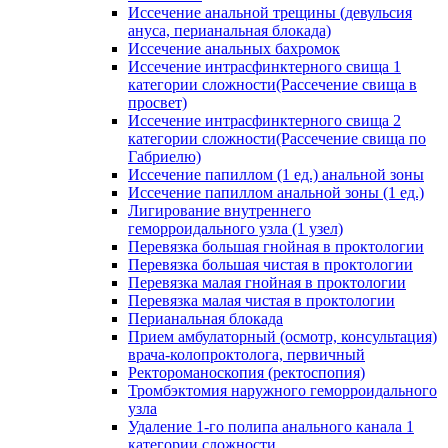
Иссечение анальной трещины (девульсия
ануса, перианальная блокада)
Иссечение анальных бахромок
Иссечение интрасфинктерного свища 1
категории сложности(Рассечение свища в
просвет)
Иссечение интрасфинктерного свища 2
категории сложности(Рассечение свища по
Габриелю)
Иссечение папиллом (1 ед.) анальной зоны
Иссечение папиллом анальной зоны (1 ед.)
Лигирование внутреннего
геморроидального узла (1 узел)
Перевязка большая гнойная в проктологии
Перевязка большая чистая в проктологии
Перевязка малая гнойная в проктологии
Перевязка малая чистая в проктологии
Перианальная блокада
Прием амбулаторный (осмотр, консультация)
врача-колопроктолога, первичный
Ректороманоскопия (ректоспопия)
Тромбэктомия наружного геморроидального
узла
Удаление 1-го полипа анального канала 1
категории сложности