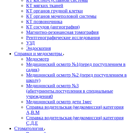
КТ костно-суставной системы
КТ мягких тканей
КТ органов грудной клетки
КТ органов мочеполовой системы
КТ позвоночника
КТ сосудов (ангиография)
Магнитно-резонансная томография
Рентгенографические исследования
УЗД
Эндоскопия
Справки и медосмотры
Медосмотр
Медицинский осмотр №1(перед поступлением в
садик)
Медицинский осмотр №2 (перед поступлением в
школу)
Медицинский осмотр №3
(абитуриенты.поступления в специальные
учреждения0
Медицинский осмотр дети 1мес
Справка водительская (медкомиссия) категория
А,В.М
Справка водительская (медкомиссия) категория
С,Д,Е
Стоматология