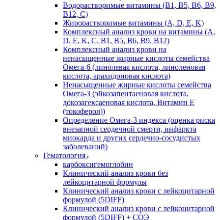
Водорастворимые витамины (B1, B5, B6, В9,
В12, С)
Жирорастворимые витамины (A, D, E, K)
Комплексный анализ крови на витамины (A,
D, E, K, C, B1, B5, B6, В9, B12)
Комплексный анализ крови на
ненасыщенные жирные кислоты семейства
Омега-6 (линолевая кислота, линоленовая
кислота, арахидоновая кислота)
Ненасыщенные жирные кислоты семейства
Омега-3 (эйкозапентаеновая кислота,
докозагексаеновая кислота, Витамин E
(токоферол))
Определение Омега-3 индекса (оценка риска
внезапной сердечной смерти, инфаркта
миокарда и других сердечно-сосудистых
заболеваний)
Гематология
карбоксигемоглобин
Клинический анализ крови без
лейкоцитарной формулы
Клинический анализ крови с лейкоцитарной
формулой (5DIFF)
Клинический анализ крови с лейкоцитарной
формулой (5DIFF) + СОЭ