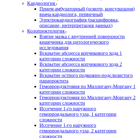
Кардиология
Прием амбулаторный (осмотр, консультация)
врача-кардиолога, первичный
Электрокардиография (расшифровка,
описание, интерпретация данных)
Колопроктология
Взятие мазка с внутренней поверхности
кишечника для цитологического
исследования
Вскрытие абсцесса копчикового хода 1
категории сложности
Вскрытие абсцесса копчикового хода 2
категории сложности
Вскрытие острого подкожно-подслизистого
парапроктита
Геморроидэктомия по Миллигану-Моргану 1
категории сложности
Геморроидэктомия по Миллигану-Моргану 2
категории сложности
Иссечение 1-го наружного
геморроидального узла, 1 категории
сложности
Иссечение 1-го наружного
геморроидального узла, 2 категории
сложности