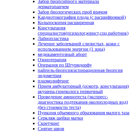
Забор биопсийного материала
дерматопанчем
Забор биологических проб врачом
Кардиотокография плода (с расшифровкой)
Кольпоскопия расширенная
Консультация
специалистов(психолог,юрист,соц.работник)
Лабиопластика
Лечение заболеваний слизистых, кожи с
использованием энергии (1 зона)
медикаментозный аборт
Озонотерапия
Операция по Штурмдорфу
пайпель-биопсия/аспирационная биопсия
эндометрия
плазмолифтинг
Прием амбулаторный (осмотр, консультация)
акушера-гинеколога первичный
Проведение амниотеста (экспресс-
диагностика подтекания околоплодных вод)
(без стоимости теста)
Пункция объемного образования малого таза
Серкляж шейки матки
Скретчинг
Снятие швов