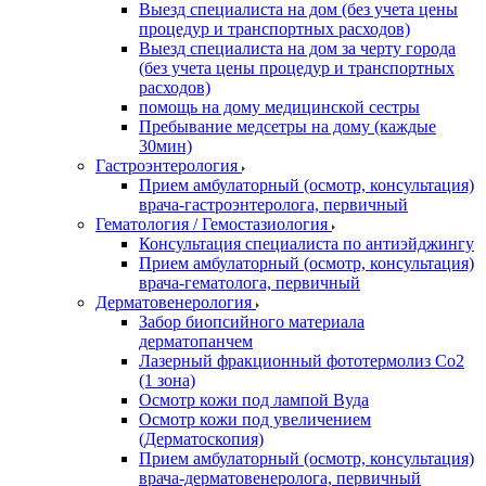
Выезд специалиста на дом (без учета цены
процедур и транспортных расходов)
Выезд специалиста на дом за черту города
(без учета цены процедур и транспортных
расходов)
помощь на дому медицинской сестры
Пребывание медсетры на дому (каждые
30мин)
Гастроэнтерология
Прием амбулаторный (осмотр, консультация)
врача-гастроэнтеролога, первичный
Гематология / Гемостазиология
Консультация специалиста по антиэйджингу
Прием амбулаторный (осмотр, консультация)
врача-гематолога, первичный
Дерматовенерология
Забор биопсийного материала
дерматопанчем
Лазерный фракционный фототермолиз Со2
(1 зона)
Осмотр кожи под лампой Вуда
Осмотр кожи под увеличением
(Дерматоскопия)
Прием амбулаторный (осмотр, консультация)
врача-дерматовенеролога, первичный