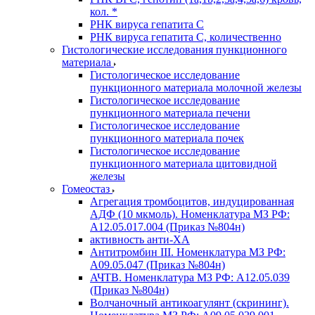
кол. *
РНК вируса гепатита C
РНК вируса гепатита C, количественно
Гистологические исследования пункционного
материала
Гистологическое исследование
пункционного материала молочной железы
Гистологическое исследование
пункционного материала печени
Гистологическое исследование
пункционного материала почек
Гистологическое исследование
пункционного материала щитовидной
железы
Гомеостаз
Агрегация тромбоцитов, индуцированная
АДФ (10 мкмоль). Номенклатура МЗ РФ:
A12.05.017.004 (Приказ №804н)
активность анти-ХА
Антитромбин III. Номенклатура МЗ РФ:
A09.05.047 (Приказ №804н)
АЧТВ. Номенклатура МЗ РФ: A12.05.039
(Приказ №804н)
Волчаночный антикоагулянт (скрининг).