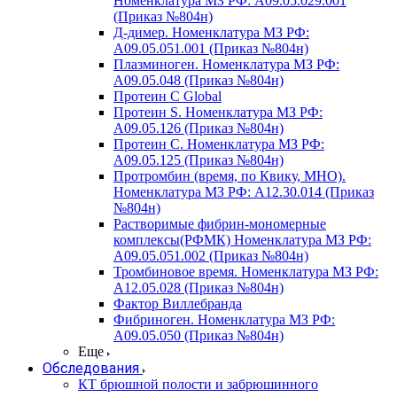
Номенклатура МЗ РФ: A09.05.029.001
(Приказ №804н)
Д-димер. Номенклатура МЗ РФ:
A09.05.051.001 (Приказ №804н)
Плазминоген. Номенклатура МЗ РФ:
A09.05.048 (Приказ №804н)
Протеин C Global
Протеин S. Номенклатура МЗ РФ:
A09.05.126 (Приказ №804н)
Протеин С. Номенклатура МЗ РФ:
A09.05.125 (Приказ №804н)
Протромбин (время, по Квику, МНО).
Номенклатура МЗ РФ: A12.30.014 (Приказ
№804н)
Растворимые фибрин-мономерные
комплексы(РФМК) Номенклатура МЗ РФ:
A09.05.051.002 (Приказ №804н)
Тромбиновое время. Номенклатура МЗ РФ:
A12.05.028 (Приказ №804н)
Фактор Виллебранда
Фибриноген. Номенклатура МЗ РФ:
A09.05.050 (Приказ №804н)
Еще
Обследования
КТ брюшной полости и забрюшинного