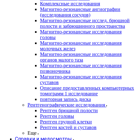
Комплексные исследования
Магнитно-резонансные ангиографии
(исследования сосудов)
Магнитно-резонансные исслед. брюшной
полости и забрюшинного пространства
Магнитно-резонансные исследования
головы
Магнитно-резонансные исследования
молочных желез
Магнитно-резонансные исследования
органов малого таза
Магнитно-резонансные исследования
позвоночника
Магнитно-резонансные исследования
суставов
Описание предоставленных компьютерных
томограмм 1 исследование
повторная запись диска
Рентгенографические исследования
Рентген брюшной полости
Рентген головы
Рентген грудной клетки
Рентген костей и суставов
Еще
Справки и медосмотры