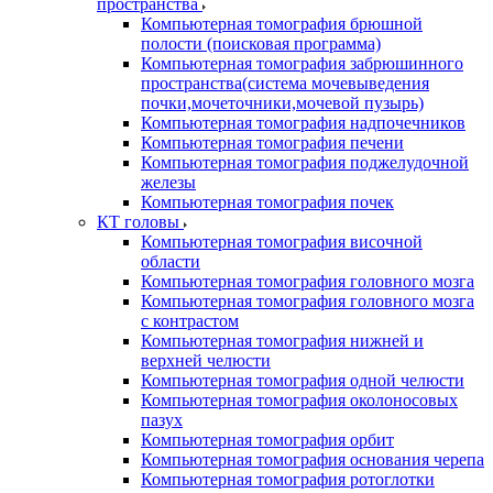
пространства
Компьютерная томография брюшной
полости (поисковая программа)
Компьютерная томография забрюшинного
пространства(система мочевыведения
почки,мочеточники,мочевой пузырь)
Компьютерная томография надпочечников
Компьютерная томография печени
Компьютерная томография поджелудочной
железы
Компьютерная томография почек
КТ головы
Компьютерная томография височной
области
Компьютерная томография головного мозга
Компьютерная томография головного мозга
с контрастом
Компьютерная томография нижней и
верхней челюсти
Компьютерная томография одной челюсти
Компьютерная томография околоносовых
пазух
Компьютерная томография орбит
Компьютерная томография основания черепа
Компьютерная томография ротоглотки