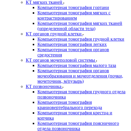
КТ мягких тканей
Компьютерная томография гортани
Компьютерная томография мягких с
контрастированием
Компьютерная томография мягких тканей
(определенной области тела)
КТ органов грудной клетки
Компьютерная томография грудной клетки
Компьютерная томография легких
Компьютерная томография органов
средостения
КТ органов мочеполовой системы
Компьютерная томография малого таза
Компьютерная томография органов
мочеобразования и мочеотделения (почки,
мочеточник, м/пузырь)
КТ позвоночника
Компьютерная томография грудного отдела
позвоночника
Компьютерная томография
краниовертебрального перехода
Компьютерная томография крестца и
копчика
Компьютерная томография поясничного
отдела позвоночника