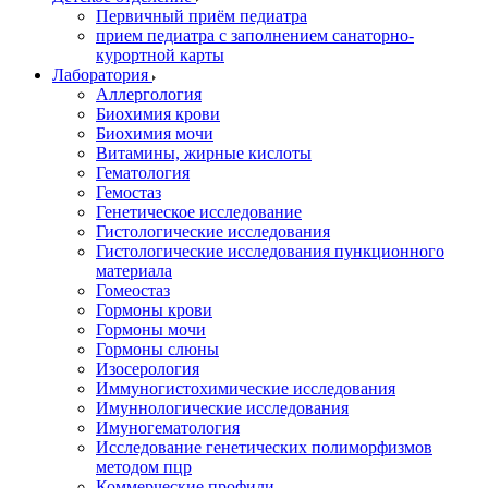
Первичный приём педиатра
прием педиатра с заполнением санаторно-
курортной карты
Лаборатория
Аллергология
Биохимия крови
Биохимия мочи
Витамины, жирные кислоты
Гематология
Гемостаз
Генетическое исследование
Гистологические исследования
Гистологические исследования пункционного
материала
Гомеостаз
Гормоны крови
Гормоны мочи
Гормоны слюны
Изосерология
Иммуногистохимические исследования
Имуннологические исследования
Имуногематология
Исследование генетических полиморфизмов
методом пцр
Коммерческие профили