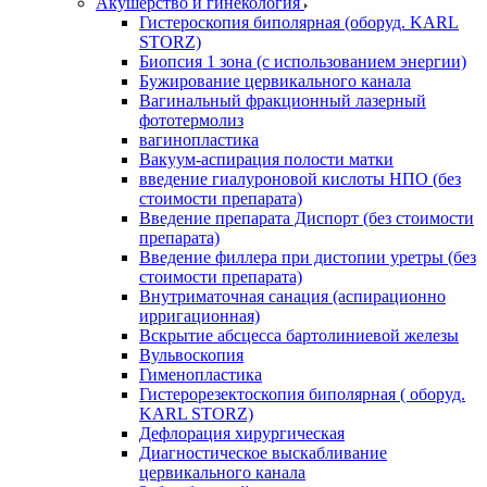
Акушерство и гинекология
Гистероскопия биполярная (оборуд. KARL
STORZ)
Биопсия 1 зона (с использованием энергии)
Бужирование цервикального канала
Вагинальный фракционный лазерный
фототермолиз
вагинопластика
Вакуум-аспирация полости матки
введение гиалуроновой кислоты НПО (без
стоимости препарата)
Введение препарата Диспорт (без стоимости
препарата)
Введение филлера при дистопии уретры (без
стоимости препарата)
Внутриматочная санация (аспирационно
ирригационная)
Вскрытие абсцесса бартолиниевой железы
Вульвоскопия
Гименопластика
Гистерорезектоскопия биполярная ( оборуд.
KARL STORZ)
Дефлорация хирургическая
Диагностическое выскабливание
цервикального канала