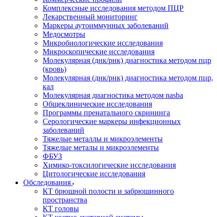
Комплексные исследования методом ПЦР
Лекарственный мониторинг
Маркеры аутоиммунных заболеваний
Медосмотры
Микробиологические исследования
Микроскопические исследования
Молекулярная (днк/рнк) диагностика методом пцр
(кровь)
Молекулярная (днк/рнк) диагностика методом пцр,
кал
Молекулярная диагностика методом nasba
Общеклинические исследования
Программы пренатального скрининга
Серологические маркеры инфекционных
заболеваний
Тяжелые металлы и микроэлементы
Тяжелые металы и микроэлементы
ФБУЗ
Химико-токсилогические исследования
Цитологические исследования
Обследования
КТ брюшной полости и забрюшинного
пространства
КТ головы