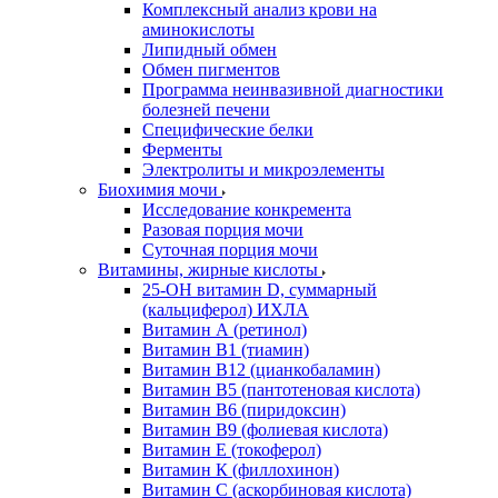
Комплексный анализ крови на
аминокислоты
Липидный обмен
Обмен пигментов
Программа неинвазивной диагностики
болезней печени
Специфические белки
Ферменты
Электролиты и микроэлементы
Биохимия мочи
Исследование конкремента
Разовая порция мочи
Суточная порция мочи
Витамины, жирные кислоты
25-OH витамин D, суммарный
(кальциферол) ИХЛА
Витамин А (ретинол)
Витамин В1 (тиамин)
Витамин В12 (цианкобаламин)
Витамин В5 (пантотеновая кислота)
Витамин В6 (пиридоксин)
Витамин В9 (фолиевая кислота)
Витамин Е (токоферол)
Витамин К (филлохинон)
Витамин С (аскорбиновая кислота)