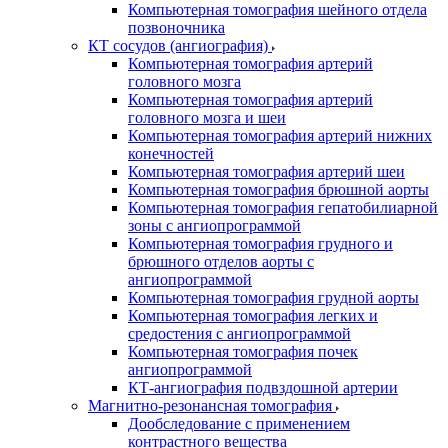
Компьютерная томография шейного отдела
позвоночника
КТ сосудов (ангиография)
Компьютерная томография артерий
головного мозга
Компьютерная томография артерий
головного мозга и шеи
Компьютерная томография артерий нижних
конечностей
Компьютерная томография артерий шеи
Компьютерная томография брюшной аорты
Компьютерная томография гепатобилиарной
зоны с ангиопрограммой
Компьютерная томография грудного и
брюшного отделов аорты с
ангиопрограммой
Компьютерная томография грудной аорты
Компьютерная томография легких и
средостения с ангиопрограммой
Компьютерная томография почек
ангиопрограммой
КТ-ангиография подвздошной артерии
Магнитно-резонансная томография
Дообследование с применением
контрастного вещества