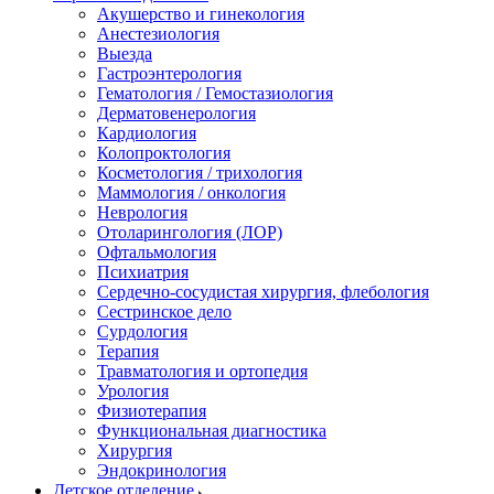
Акушерство и гинекология
Анестезиология
Выезда
Гастроэнтерология
Гематология / Гемостазиология
Дерматовенерология
Кардиология
Колопроктология
Косметология / трихология
Маммология / онкология
Неврология
Отоларингология (ЛОР)
Офтальмология
Психиатрия
Сердечно-сосудистая хирургия, флебология
Сестринское дело
Сурдология
Терапия
Травматология и ортопедия
Урология
Физиотерапия
Функциональная диагностика
Хирургия
Эндокринология
Детское отделение