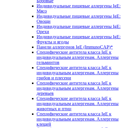
Бобовые
Индивидуальные пищевые аллергены IgE:
Мясо
Индивидуальные пищевые аллергены IgE:
Овощи
Индивидуальные пищевые аллергены IgE:
Орехи
Индивидуальные пищевые аллергены IgE:
Фрукты и ягоды
Панели аллергенов IgE (ImmunoCAP)*
Специфические антитела класса IgE к
индивидуальным аллергенам. Аллергены
гельминтов
Специфические антитела класса IgE к
индивидуальным аллергенам. Аллергены
грибов и плесени
Специфические антитела класса IgE к
индивидуальным аллергенам. Аллергены
деревьев
Специфические антитела класса IgE к
индивидуальным аллергенам. Аллергены
животных и птиц
Специфические антитела класса IgE к
индивидуальным аллергенам. Аллергены
клещей