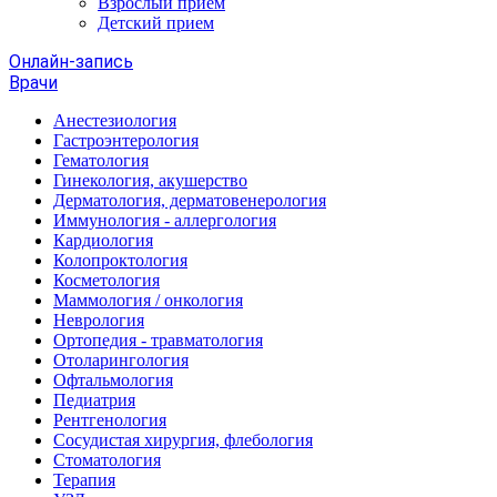
Взрослый прием
Детский прием
Онлайн-запись
Врачи
Анестезиология
Гастроэнтерология
Гематология
Гинекология, акушерство
Дерматология, дерматовенерология
Иммунология - аллергология
Кардиология
Колопроктология
Косметология
Маммология / онкология
Неврология
Ортопедия - травматология
Отоларингология
Офтальмология
Педиатрия
Рентгенология
Сосудистая хирургия, флебология
Стоматология
Терапия