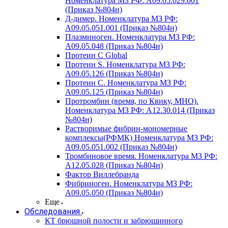
Номенклатура МЗ РФ: A09.05.029.001
(Приказ №804н)
Д-димер. Номенклатура МЗ РФ:
A09.05.051.001 (Приказ №804н)
Плазминоген. Номенклатура МЗ РФ:
A09.05.048 (Приказ №804н)
Протеин C Global
Протеин S. Номенклатура МЗ РФ:
A09.05.126 (Приказ №804н)
Протеин С. Номенклатура МЗ РФ:
A09.05.125 (Приказ №804н)
Протромбин (время, по Квику, МНО).
Номенклатура МЗ РФ: A12.30.014 (Приказ
№804н)
Растворимые фибрин-мономерные
комплексы(РФМК) Номенклатура МЗ РФ:
A09.05.051.002 (Приказ №804н)
Тромбиновое время. Номенклатура МЗ РФ:
A12.05.028 (Приказ №804н)
Фактор Виллебранда
Фибриноген. Номенклатура МЗ РФ:
A09.05.050 (Приказ №804н)
Еще
Обследования
КТ брюшной полости и забрюшинного