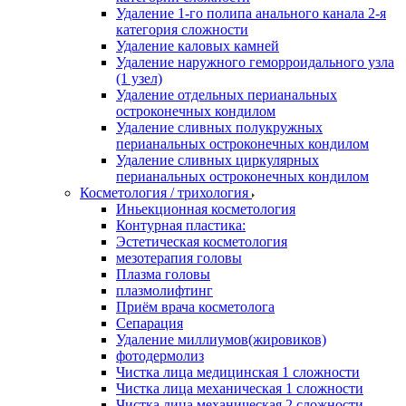
Удаление 1-го полипа анального канала 2-я
категория сложности
Удаление каловых камней
Удаление наружного геморроидального узла
(1 узел)
Удаление отдельных перианальных
остроконечных кондилом
Удаление сливных полукружных
перианальных остроконечных кондилом
Удаление сливных циркулярных
перианальных остроконечных кондилом
Косметология / трихология
Иньекционная косметология
Контурная пластика:
Эстетическая косметология
мезотерапия головы
Плазма головы
плазмолифтинг
Приём врача косметолога
Сепарация
Удаление миллиумов(жировиков)
фотодермолиз
Чистка лица медицинская 1 сложности
Чистка лица механическая 1 сложности
Чистка лица механическая 2 сложности