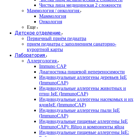
Чистка лица медицинская 2 сложности
Маммология / онкология
Маммология
Онкология
Еще
Детское отделение
Первичный приём педиатра
прием педиатра с заполнением санаторно-
курортной карты
Лаборатория
Аллергология
Immuno CAP
Диагностика пищевой непереносимости
Индивидуальные аллергены деревьев IgE
(ImmunoCAP)
Индивидуальные аллергены животных и
птиц IgE (ImmunoCAP)
Индивидуальные аллергены насекомых и их
ядовIgE (ImmunoCAP)
Индивидуальные аллергены пыли IgE
(ImmunoCAP)
Индивидуальные пищевые аллергены IgE
(ImmunoCAP): Яйцо и компоненты яйца
Индивидуальные пищевые аллергены IgE: