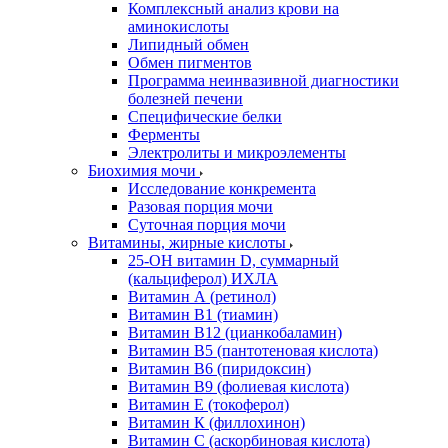
Комплексный анализ крови на
аминокислоты
Липидный обмен
Обмен пигментов
Программа неинвазивной диагностики
болезней печени
Специфические белки
Ферменты
Электролиты и микроэлементы
Биохимия мочи
Исследование конкремента
Разовая порция мочи
Суточная порция мочи
Витамины, жирные кислоты
25-OH витамин D, суммарный
(кальциферол) ИХЛА
Витамин А (ретинол)
Витамин В1 (тиамин)
Витамин В12 (цианкобаламин)
Витамин В5 (пантотеновая кислота)
Витамин В6 (пиридоксин)
Витамин В9 (фолиевая кислота)
Витамин Е (токоферол)
Витамин К (филлохинон)
Витамин С (аскорбиновая кислота)