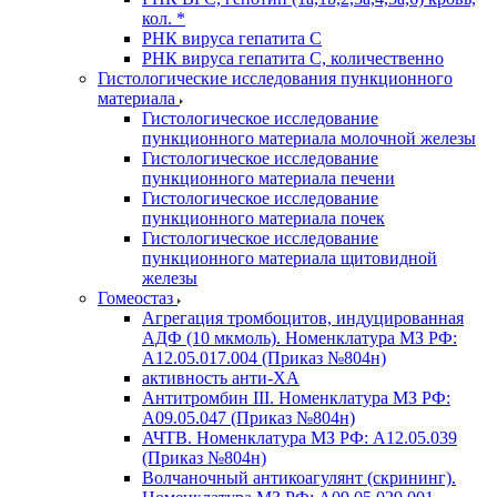
кол. *
РНК вируса гепатита C
РНК вируса гепатита C, количественно
Гистологические исследования пункционного
материала
Гистологическое исследование
пункционного материала молочной железы
Гистологическое исследование
пункционного материала печени
Гистологическое исследование
пункционного материала почек
Гистологическое исследование
пункционного материала щитовидной
железы
Гомеостаз
Агрегация тромбоцитов, индуцированная
АДФ (10 мкмоль). Номенклатура МЗ РФ:
A12.05.017.004 (Приказ №804н)
активность анти-ХА
Антитромбин III. Номенклатура МЗ РФ:
A09.05.047 (Приказ №804н)
АЧТВ. Номенклатура МЗ РФ: A12.05.039
(Приказ №804н)
Волчаночный антикоагулянт (скрининг).