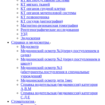
КТ костно-суставной системы
КТ мягких тканей
КТ органов грудной клетки
КТ органов мочеполовой системы
КТ позвоночника
КТ сосудов (ангиография)
Магнитно-резонансная томография
Рентгенографические исследования
УЗД
Эндоскопия
Справки и медосмотры
Медосмотр
Медицинский осмотр №1(перед поступлением в
садик)
Медицинский осмотр №2 (перед поступлением в
школу)
Медицинский осмотр №3
(абитуриенты.поступления в специальные
учреждения0
Медицинский осмотр дети 1мес
Справка водительская (медкомиссия) категория
А,В.М
Справка водительская (медкомиссия) категория
С,Д,Е
Стоматология