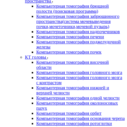
пространства
Компьютерная томография брюшной
полости (поисковая программа)
Компьютерная томография забрюшинного
пространства(система мочевыведения
почки,мочеточники,мочевой пузырь)
Компьютерная томография надпочечников
Компьютерная томография печени
Компьютерная томография поджелудочной
железы
Компьютерная томография почек
КТ головы
Компьютерная томография височной
области
Компьютерная томография головного мозга
Компьютерная томография головного мозга
с контрастом
Компьютерная томография нижней и
верхней челюсти
Компьютерная томография одной челюсти
Компьютерная томография околоносовых
пазух
Компьютерная томография орбит
Компьютерная томография основания черепа
Компьютерная томография ротоглотки