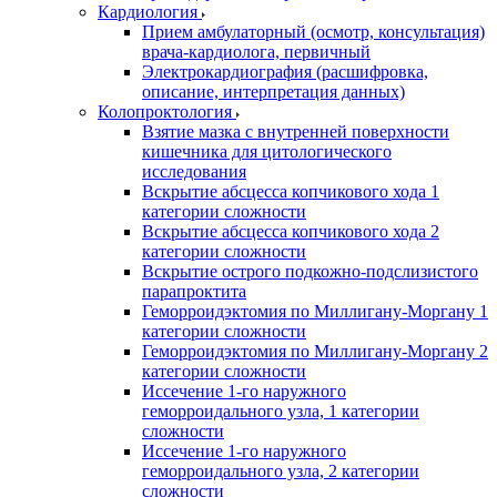
Кардиология
Прием амбулаторный (осмотр, консультация)
врача-кардиолога, первичный
Электрокардиография (расшифровка,
описание, интерпретация данных)
Колопроктология
Взятие мазка с внутренней поверхности
кишечника для цитологического
исследования
Вскрытие абсцесса копчикового хода 1
категории сложности
Вскрытие абсцесса копчикового хода 2
категории сложности
Вскрытие острого подкожно-подслизистого
парапроктита
Геморроидэктомия по Миллигану-Моргану 1
категории сложности
Геморроидэктомия по Миллигану-Моргану 2
категории сложности
Иссечение 1-го наружного
геморроидального узла, 1 категории
сложности
Иссечение 1-го наружного
геморроидального узла, 2 категории
сложности