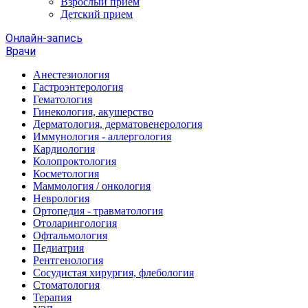
Взрослый прием
Детский прием
Онлайн-запись
Врачи
Анестезиология
Гастроэнтерология
Гематология
Гинекология, акушерство
Дерматология, дерматовенерология
Иммунология - аллергология
Кардиология
Колопроктология
Косметология
Маммология / онкология
Неврология
Ортопедия - травматология
Отоларингология
Офтальмология
Педиатрия
Рентгенология
Сосудистая хирургия, флебология
Стоматология
Терапия