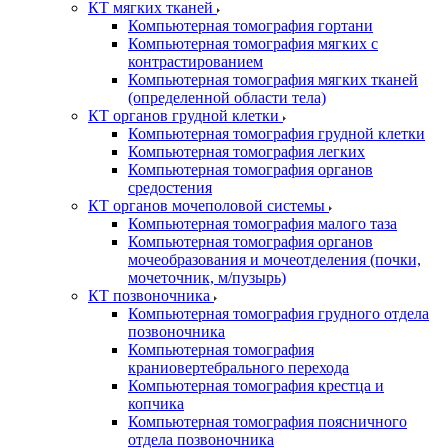
КТ мягких тканей
Компьютерная томография гортани
Компьютерная томография мягких с
контрастированием
Компьютерная томография мягких тканей
(определенной области тела)
КТ органов грудной клетки
Компьютерная томография грудной клетки
Компьютерная томография легких
Компьютерная томография органов
средостения
КТ органов мочеполовой системы
Компьютерная томография малого таза
Компьютерная томография органов
мочеобразования и мочеотделения (почки,
мочеточник, м/пузырь)
КТ позвоночника
Компьютерная томография грудного отдела
позвоночника
Компьютерная томография
краниовертебрального перехода
Компьютерная томография крестца и
копчика
Компьютерная томография поясничного
отдела позвоночника