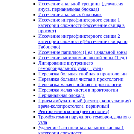
Иссечение анальной трещины (девульсия
ануса, перианальная блокада)
Иссечение анальных бахромок
Иссечение интрасфинктерного свища 1
категории сложности(Рассечение свища в
просвет)
Иссечение интрасфинктерного свища 2
категории сложности(Рассечение свища по
Габриелю)
Иссечение папиллом (1 ед.) анальной зоны
Иссечение папиллом анальной зоны (1 ед.)
Лигирование внутреннего
геморроидального узла (1 узел)
Перевязка большая гнойная в проктологии
Перевязка большая чистая в проктологии
Перевязка малая гнойная в проктологии
Перевязка малая чистая в проктологии
Перианальная блокада
Прием амбулаторный (осмотр, консультация)
врача-колопроктолога, первичный
Ректороманоскопия (ректоспопия)
Тромбэктомия наружного геморроидального
узла
Удаление 1-го полипа анального канала 1
категории сложности