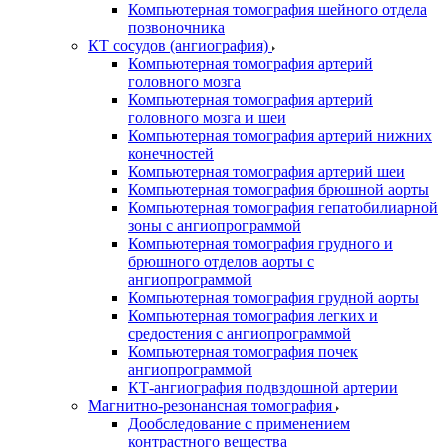
Компьютерная томография шейного отдела
позвоночника
КТ сосудов (ангиография)
Компьютерная томография артерий
головного мозга
Компьютерная томография артерий
головного мозга и шеи
Компьютерная томография артерий нижних
конечностей
Компьютерная томография артерий шеи
Компьютерная томография брюшной аорты
Компьютерная томография гепатобилиарной
зоны с ангиопрограммой
Компьютерная томография грудного и
брюшного отделов аорты с
ангиопрограммой
Компьютерная томография грудной аорты
Компьютерная томография легких и
средостения с ангиопрограммой
Компьютерная томография почек
ангиопрограммой
КТ-ангиография подвздошной артерии
Магнитно-резонансная томография
Дообследование с применением
контрастного вещества