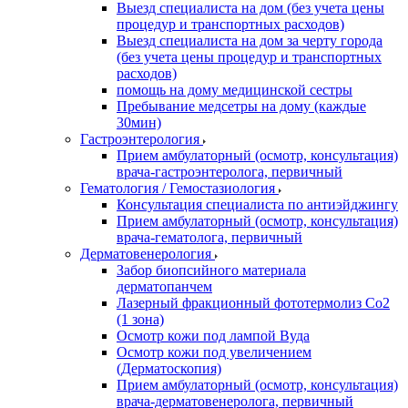
Выезд специалиста на дом (без учета цены
процедур и транспортных расходов)
Выезд специалиста на дом за черту города
(без учета цены процедур и транспортных
расходов)
помощь на дому медицинской сестры
Пребывание медсетры на дому (каждые
30мин)
Гастроэнтерология
Прием амбулаторный (осмотр, консультация)
врача-гастроэнтеролога, первичный
Гематология / Гемостазиология
Консультация специалиста по антиэйджингу
Прием амбулаторный (осмотр, консультация)
врача-гематолога, первичный
Дерматовенерология
Забор биопсийного материала
дерматопанчем
Лазерный фракционный фототермолиз Со2
(1 зона)
Осмотр кожи под лампой Вуда
Осмотр кожи под увеличением
(Дерматоскопия)
Прием амбулаторный (осмотр, консультация)
врача-дерматовенеролога, первичный