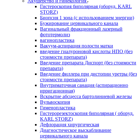
Акушерство и гинекология
Гистероскопия биполярная (оборуд. KARL
STORZ)
Биопсия 1 зона (с использованием энергии)
Бужирование цервикального канала
Вагинальный фракционный лазерный
фототермолиз
вагинопластика
Вакуум-аспирация полости матки
введение гиалуроновой кислоты НПО (без
стоимости препарата)
Введение препарата Диспорт (без стоимости
препарата)
Введение филлера при дистопии уретры (без
стоимости препарата)
Внутриматочная санация (аспирационно
ирригационная)
Вскрытие абсцесса бартолиниевой железы
Вульвоскопия
Гименопластика
Гистерорезектоскопия биполярная ( оборуд.
KARL STORZ)
Дефлорация хирургическая
Диагностическое выскабливание
цервикального канала