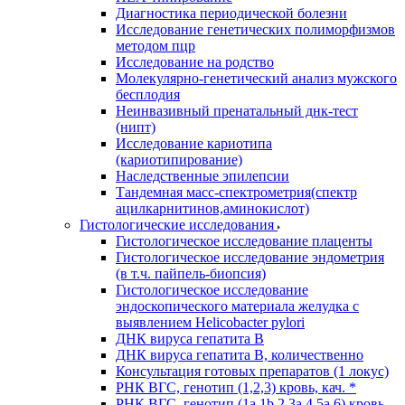
Диагностика периодической болезни
Исследование генетических полиморфизмов
методом пцр
Исследование на родство
Молекулярно-генетический анализ мужского
бесплодия
Неинвазивный пренатальный днк-тест
(нипт)
Исследование кариотипа
(кариотипирование)
Наследственные эпилепсии
Тандемная масс-спектрометрия(спектр
ацилкарнитинов,аминокислот)
Гистологические исследования
Гистологическое исследование плаценты
Гистологическое исследование эндометрия
(в т.ч. пайпель-биопсия)
Гистологическое исследование
эндоскопического материала желудка с
выявлением Helicobacter pylori
ДНК вируса гепатита B
ДНК вируса гепатита B, количественно
Консультация готовых препаратов (1 локус)
РНК ВГC, генотип (1,2,3) кровь, кач. *
РНК ВГC, генотип (1a,1b,2,3a,4,5a,6) кровь,