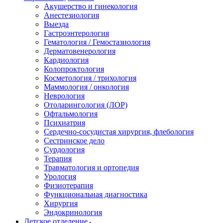
Акушерство и гинекология
Анестезиология
Выезда
Гастроэнтерология
Гематология / Гемостазиология
Дерматовенерология
Кардиология
Колопроктология
Косметология / трихология
Маммология / онкология
Неврология
Отоларингология (ЛОР)
Офтальмология
Психиатрия
Сердечно-сосудистая хирургия, флебология
Сестринское дело
Сурдология
Терапия
Травматология и ортопедия
Урология
Физиотерапия
Функциональная диагностика
Хирургия
Эндокринология
Детское отделение