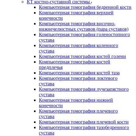
КТ костно-суставной системы
Компьютерная томография бедренной кости
Компьютерная томография верхней
конечности
Компьютерная томография височно-
нижнечелюстных суставов (пара суставов)
Компьютерная томография голеностопного
сустава
Компьютерная томография коленного
сустава
Компьютерная томография костей голени
Компьютерная томография костей
предплечья
Компьютерная томография костей таза
Компьютерная томография локтевого
сустава
Компьютерная томография лучезапястного
сустава
Компьютерная томография нижней
конечности
Компьютерная томография плечевого
сустава
Компьютерная томография плечевой кости
Компьютерная томография тазобедренного
сустава