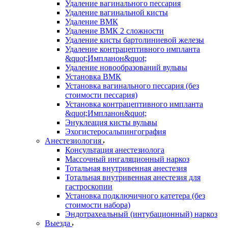
Удаление вагинального пессария
Удаление вагинальной кисты
Удаление ВМК
Удаление ВМК 2 сложности
Удаление кисты бартолиниевой железы
Удаление контрацептивного импланта
&quot;Импланон&quot;
Удаление новообразований вульвы
Установка ВМК
Установка вагинального пессария (без
стоимости пессария)
Установка контрацептивного импланта
&quot;Импланон&quot;
Энуклеация кисты вульвы
Эхогистеросальпингография
Анестезиология
Консультация анестезиолога
Массочный ингаляционный наркоз
Тотальная внутривенная анестезия
Тотальная внутривенная анестезия для
гастроскопии
Установка подключичного катетера (без
стоимости набора)
Эндотрахеальный (интубационный) наркоз
Выезда