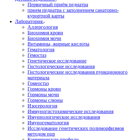
Первичный приём педиатра
прием педиатра с заполнением санаторно-
курортной карты
Лаборатория
Аллергология
Биохимия крови
Биохимия мочи
Витамины, жирные кислоты
Гематология
Гемостаз
Генетическое исследование
Гистологические исследования
Гистологические исследования пункционного
материала
Гомеостаз
Гормоны крови
Гормоны мочи
Гормоны слюны
Изосерология
Иммуногистохимические исследования
Имуннологические исследования
Имуногематология
Исследование генетических полиморфизмов
методом пцр
Коммерческие профили