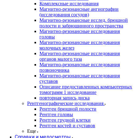
Комплексные исследования
Магнитно-резонансные ангиографии
(исследования сосудов)
Магнитно-резонансные исслед. брюшной
полости и забрюшинного пространства
Магнитно-резонансные исследования
головы
Магнитно-резонансные исследования
молочных желез
Магнитно-резонансные исследования
органов малого таза
Магнитно-резонансные исследования
позвоночника
Магнитно-резонансные исследования
суставов
Описание предоставленных компьютерных
томограмм 1 исследование
повторная запись диска
Рентгенографические исследования
Рентген брюшной полости
Рентген головы
Рентген грудной клетки
Рентген костей и суставов
Еще
Справки и медосмотры