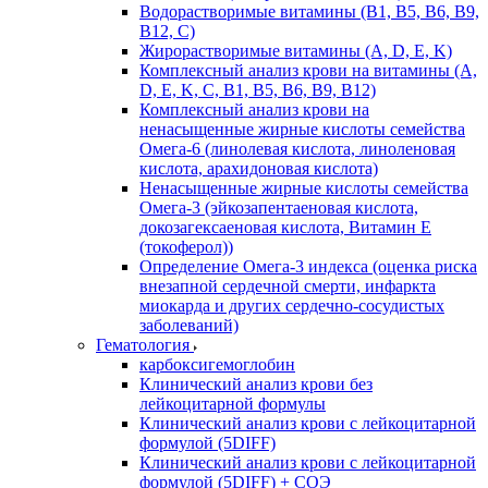
Водорастворимые витамины (B1, B5, B6, В9,
В12, С)
Жирорастворимые витамины (A, D, E, K)
Комплексный анализ крови на витамины (A,
D, E, K, C, B1, B5, B6, В9, B12)
Комплексный анализ крови на
ненасыщенные жирные кислоты семейства
Омега-6 (линолевая кислота, линоленовая
кислота, арахидоновая кислота)
Ненасыщенные жирные кислоты семейства
Омега-3 (эйкозапентаеновая кислота,
докозагексаеновая кислота, Витамин E
(токоферол))
Определение Омега-3 индекса (оценка риска
внезапной сердечной смерти, инфаркта
миокарда и других сердечно-сосудистых
заболеваний)
Гематология
карбоксигемоглобин
Клинический анализ крови без
лейкоцитарной формулы
Клинический анализ крови с лейкоцитарной
формулой (5DIFF)
Клинический анализ крови с лейкоцитарной
формулой (5DIFF) + СОЭ