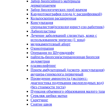
Забор биопсийного материала
дерматопанчем
Забор биологических проб врачом
Кардиотокография плода (с расшифровкой)
Кольпоскопия расширенная
Консультация
специалистов(психолог,юрист,соц.работник)
Лабиопластика
Лечение заболеваний слизистых, кожи с
использованием энергии (1 зона)
медикаментозный аборт
Озонотерапия
Операция по Штурмдорфу
пайпель-биопсия/аспирационная биопсия
эндометрия
плазмолифтинг
Прием амбулаторный (осмотр, консультация)
акушера-гинеколога первичный
Проведение амниотеста (экспресс-
диагностика подтекания околоплодных вод)
(без стоимости теста)
Пункция объемного образования малого таза
Серкляж шейки матки
Скретчинг
Снятие швов