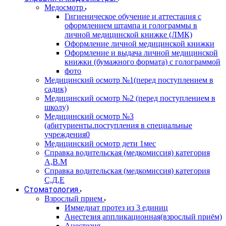
Медосмотр
Гигиеническое обучение и аттестация с
оформлением штампа и голограммы в
личной медицинской книжке (ЛМК)
Оформление личной медицинской книжки
Оформление и выдача личной медицинской
книжки (бумажного формата) с голограммой
фото
Медицинский осмотр №1(перед поступлением в
садик)
Медицинский осмотр №2 (перед поступлением в
школу)
Медицинский осмотр №3
(абитуриенты.поступления в специальные
учреждения0
Медицинский осмотр дети 1мес
Справка водительская (медкомиссия) категория
А,В.М
Справка водительская (медкомиссия) категория
С,Д,Е
Стоматология
Взрослый прием
Иммедиат протез из 3 единиц
Анестезия аппликационная(взрослый приём)
Анестезия