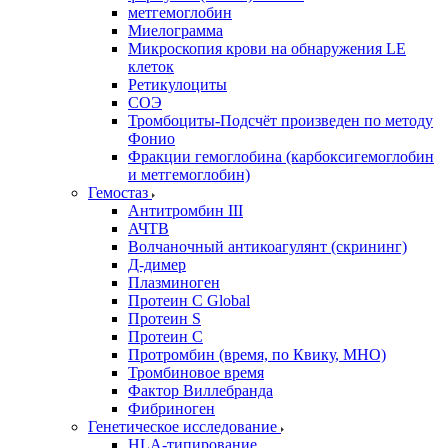
метгемоглобин
Миелограмма
Микроскопия крови на обнаружения LE
клеток
Ретикулоциты
СОЭ
Тромбоциты-Подсчёт произведен по методу
Фонио
Фракции гемоглобина (карбоксигемоглобин
и метгемоглобин)
Гемостаз
Антитромбин III
АЧТВ
Волчаночный антикоагулянт (скрининг)
Д-димер
Плазминоген
Протеин C Global
Протеин S
Протеин С
Протромбин (время, по Квику, МНО)
Тромбиновое время
Фактор Виллебранда
Фибриноген
Генетическое исследование
HLA-типирование