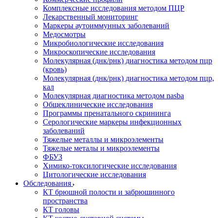
Комплексные исследования методом ПЦР
Лекарственный мониторинг
Маркеры аутоиммунных заболеваний
Медосмотры
Микробиологические исследования
Микроскопические исследования
Молекулярная (днк/рнк) диагностика методом пцр
(кровь)
Молекулярная (днк/рнк) диагностика методом пцр,
кал
Молекулярная диагностика методом nasba
Общеклинические исследования
Программы пренатального скрининга
Серологические маркеры инфекционных
заболеваний
Тяжелые металлы и микроэлементы
Тяжелые металы и микроэлементы
ФБУЗ
Химико-токсилогические исследования
Цитологические исследования
Обследования
КТ брюшной полости и забрюшинного
пространства
КТ головы