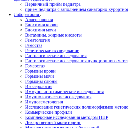
Первичный приём педиатра
прием педиатра с заполнением санаторно-курортно
Лаборатория
Аллергология
Биохимия крови
Биохимия мочи
Витамины, жирные кислоты
Гематология
Гемостаз
Генетическое исследование
Гистологические исследования
Гистологические исследования пункционного мате
Гомеостаз
Гормоны крови
Гормоны мочи
Гормоны слюны
Изосерология
Иммуногистохимические исследования
Имуннологические исследования
Имуногематология
Исследование генетических полиморфизмов метод
Коммерческие профили
Комплексные исследования методом ПЦР
Лекарственный мониторинг
Маркеры аутоиммунных заболеваний