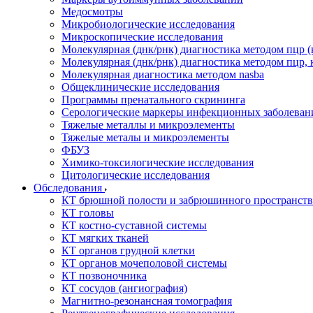
Медосмотры
Микробиологические исследования
Микроскопические исследования
Молекулярная (днк/рнк) диагностика методом пцр (
Молекулярная (днк/рнк) диагностика методом пцр, 
Молекулярная диагностика методом nasba
Общеклинические исследования
Программы пренатального скрининга
Серологические маркеры инфекционных заболеван
Тяжелые металлы и микроэлементы
Тяжелые металы и микроэлементы
ФБУЗ
Химико-токсилогические исследования
Цитологические исследования
Обследования
КТ брюшной полости и забрюшинного пространств
КТ головы
КТ костно-суставной системы
КТ мягких тканей
КТ органов грудной клетки
КТ органов мочеполовой системы
КТ позвоночника
КТ сосудов (ангиография)
Магнитно-резонансная томография