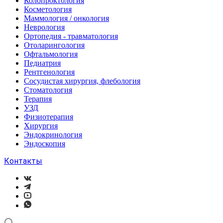
Колопроктология
Косметология
Маммология / онкология
Неврология
Ортопедия - травматология
Отоларингология
Офтальмология
Педиатрия
Рентгенология
Сосудистая хирургия, флебология
Стоматология
Терапия
УЗД
Физиотерапия
Хирургия
Эндокринология
Эндоскопия
Контакты