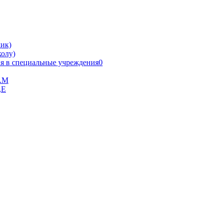
ик)
олу)
я в специальные учреждения0
В.М
,Е