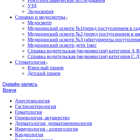
Рентгенографические исследования
УЗД
Эндоскопия
Справки и медосмотры
Медосмотр
Медицинский осмотр №1(перед поступлением в сад
Медицинский осмотр №2 (перед поступлением в шк
Медицинский осмотр №3 (абитуриенты.поступлени
Медицинский осмотр дети 1мес
Справка водительская (медкомиссия) категория А,
Справка водительская (медкомиссия) категория С,Д
Стоматология
Взрослый прием
Детский прием
Онлайн-запись
Врачи
Анестезиология
Гастроэнтерология
Гематология
Гинекология, акушерство
Дерматология, дерматовенерология
Иммунология - аллергология
Кардиология