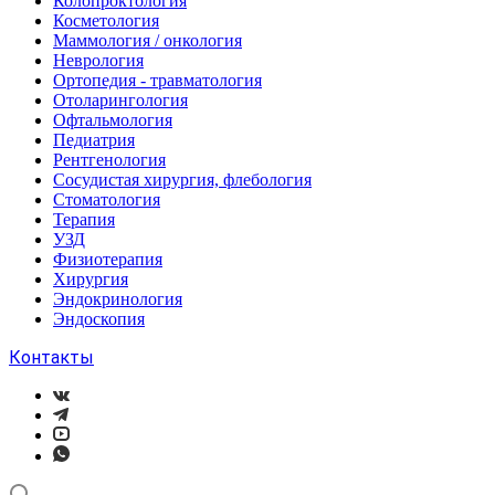
Колопроктология
Косметология
Маммология / онкология
Неврология
Ортопедия - травматология
Отоларингология
Офтальмология
Педиатрия
Рентгенология
Сосудистая хирургия, флебология
Стоматология
Терапия
УЗД
Физиотерапия
Хирургия
Эндокринология
Эндоскопия
Контакты