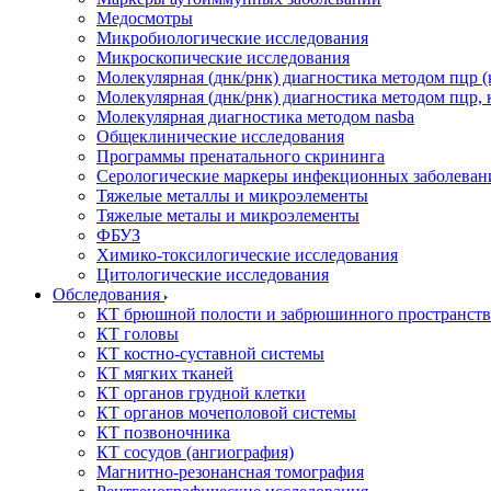
Медосмотры
Микробиологические исследования
Микроскопические исследования
Молекулярная (днк/рнк) диагностика методом пцр (
Молекулярная (днк/рнк) диагностика методом пцр, 
Молекулярная диагностика методом nasba
Общеклинические исследования
Программы пренатального скрининга
Серологические маркеры инфекционных заболеван
Тяжелые металлы и микроэлементы
Тяжелые металы и микроэлементы
ФБУЗ
Химико-токсилогические исследования
Цитологические исследования
Обследования
КТ брюшной полости и забрюшинного пространств
КТ головы
КТ костно-суставной системы
КТ мягких тканей
КТ органов грудной клетки
КТ органов мочеполовой системы
КТ позвоночника
КТ сосудов (ангиография)
Магнитно-резонансная томография