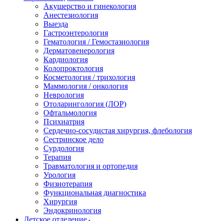
Акушерство и гинекология
Анестезиология
Выезда
Гастроэнтерология
Гематология / Гемостазиология
Дерматовенерология
Кардиология
Колопроктология
Косметология / трихология
Маммология / онкология
Неврология
Отоларингология (ЛОР)
Офтальмология
Психиатрия
Сердечно-сосудистая хирургия, флебология
Сестринское дело
Сурдология
Терапия
Травматология и ортопедия
Урология
Физиотерапия
Функциональная диагностика
Хирургия
Эндокринология
Детское отделение