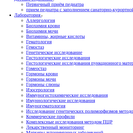
Первичный приём педиатра
прием педиатра с заполнением санаторно-курортно
Лаборатория
Аллергология
Биохимия крови
Биохимия мочи
Витамины, жирные кислоты
Гематология
Гемостаз
Генетическое исследование
Гистологические исследования
Гистологические исследования пункционного мате
Гомеостаз
Гормоны крови
Гормоны мочи
Гормоны слюны
Изосерология
Иммуногистохимические исследования
Имуннологические исследования
Имуногематология
Исследование генетических полиморфизмов метод
Коммерческие профили
Комплексные исследования методом ПЦР
Лекарственный мониторинг
Маркеры аутоиммунных заболеваний