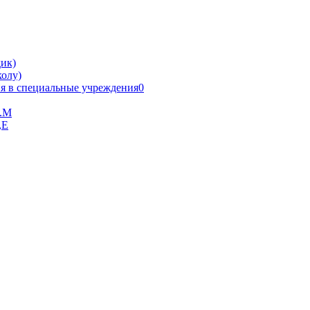
ик)
олу)
я в специальные учреждения0
В.М
,Е