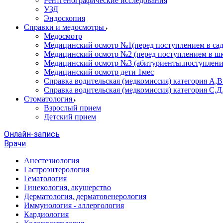
Рентгенографические исследования
УЗД
Эндоскопия
Справки и медосмотры
Медосмотр
Медицинский осмотр №1(перед поступлением в сад
Медицинский осмотр №2 (перед поступлением в шк
Медицинский осмотр №3 (абитуриенты.поступлени
Медицинский осмотр дети 1мес
Справка водительская (медкомиссия) категория А,
Справка водительская (медкомиссия) категория С,Д
Стоматология
Взрослый прием
Детский прием
Онлайн-запись
Врачи
Анестезиология
Гастроэнтерология
Гематология
Гинекология, акушерство
Дерматология, дерматовенерология
Иммунология - аллергология
Кардиология