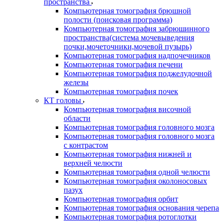
пространства
Компьютерная томография брюшной
полости (поисковая программа)
Компьютерная томография забрюшинного
пространства(система мочевыведения
почки,мочеточники,мочевой пузырь)
Компьютерная томография надпочечников
Компьютерная томография печени
Компьютерная томография поджелудочной
железы
Компьютерная томография почек
КТ головы
Компьютерная томография височной
области
Компьютерная томография головного мозга
Компьютерная томография головного мозга
с контрастом
Компьютерная томография нижней и
верхней челюсти
Компьютерная томография одной челюсти
Компьютерная томография околоносовых
пазух
Компьютерная томография орбит
Компьютерная томография основания черепа
Компьютерная томография ротоглотки