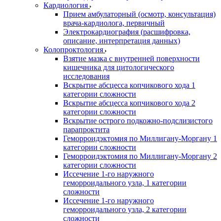
Кардиология
Прием амбулаторный (осмотр, консультация)
врача-кардиолога, первичный
Электрокардиография (расшифровка,
описание, интерпретация данных)
Колопроктология
Взятие мазка с внутренней поверхности
кишечника для цитологического
исследования
Вскрытие абсцесса копчикового хода 1
категории сложности
Вскрытие абсцесса копчикового хода 2
категории сложности
Вскрытие острого подкожно-подслизистого
парапроктита
Геморроидэктомия по Миллигану-Моргану 1
категории сложности
Геморроидэктомия по Миллигану-Моргану 2
категории сложности
Иссечение 1-го наружного
геморроидального узла, 1 категории
сложности
Иссечение 1-го наружного
геморроидального узла, 2 категории
сложности