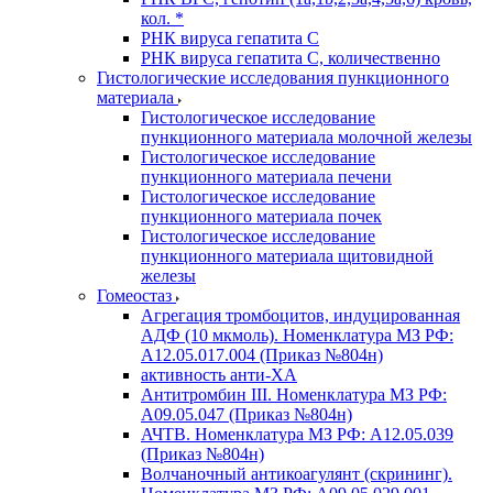
кол. *
РНК вируса гепатита C
РНК вируса гепатита C, количественно
Гистологические исследования пункционного
материала
Гистологическое исследование
пункционного материала молочной железы
Гистологическое исследование
пункционного материала печени
Гистологическое исследование
пункционного материала почек
Гистологическое исследование
пункционного материала щитовидной
железы
Гомеостаз
Агрегация тромбоцитов, индуцированная
АДФ (10 мкмоль). Номенклатура МЗ РФ:
A12.05.017.004 (Приказ №804н)
активность анти-ХА
Антитромбин III. Номенклатура МЗ РФ:
A09.05.047 (Приказ №804н)
АЧТВ. Номенклатура МЗ РФ: A12.05.039
(Приказ №804н)
Волчаночный антикоагулянт (скрининг).