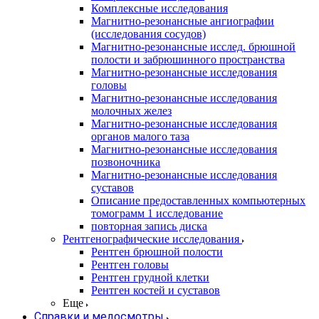
Комплексные исследования
Магнитно-резонансные ангиографии
(исследования сосудов)
Магнитно-резонансные исслед. брюшной
полости и забрюшинного пространства
Магнитно-резонансные исследования
головы
Магнитно-резонансные исследования
молочных желез
Магнитно-резонансные исследования
органов малого таза
Магнитно-резонансные исследования
позвоночника
Магнитно-резонансные исследования
суставов
Описание предоставленных компьютерных
томограмм 1 исследование
повторная запись диска
Рентгенографические исследования
Рентген брюшной полости
Рентген головы
Рентген грудной клетки
Рентген костей и суставов
Еще
Справки и медосмотры