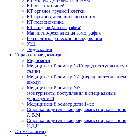
КТ костно-суставной системы
КТ мягких тканей
КТ органов грудной клетки
КТ органов мочеполовой системы
КТ позвоночника
КТ сосудов (ангиография)
Магнитно-резонансная томография
Рентгенографические исследования
УЗД
Эндоскопия
Справки и медосмотры
Медосмотр
Медицинский осмотр №1(перед поступлением в
садик)
Медицинский осмотр №2 (перед поступлением в
школу)
Медицинский осмотр №3
(абитуриенты.поступления в специальные
учреждения0
Медицинский осмотр дети 1мес
Справка водительская (медкомиссия) категория
А,В.М
Справка водительская (медкомиссия) категория
С,Д,Е
Стоматология