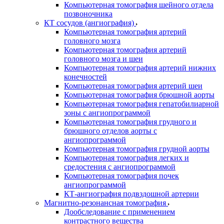
Компьютерная томография шейного отдела
позвоночника
КТ сосудов (ангиография)
Компьютерная томография артерий
головного мозга
Компьютерная томография артерий
головного мозга и шеи
Компьютерная томография артерий нижних
конечностей
Компьютерная томография артерий шеи
Компьютерная томография брюшной аорты
Компьютерная томография гепатобилиарной
зоны с ангиопрограммой
Компьютерная томография грудного и
брюшного отделов аорты с
ангиопрограммой
Компьютерная томография грудной аорты
Компьютерная томография легких и
средостения с ангиопрограммой
Компьютерная томография почек
ангиопрограммой
КТ-ангиография подвздошной артерии
Магнитно-резонансная томография
Дообследование с применением
контрастного вещества