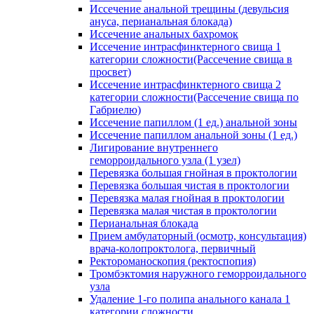
Иссечение анальной трещины (девульсия
ануса, перианальная блокада)
Иссечение анальных бахромок
Иссечение интрасфинктерного свища 1
категории сложности(Рассечение свища в
просвет)
Иссечение интрасфинктерного свища 2
категории сложности(Рассечение свища по
Габриелю)
Иссечение папиллом (1 ед.) анальной зоны
Иссечение папиллом анальной зоны (1 ед.)
Лигирование внутреннего
геморроидального узла (1 узел)
Перевязка большая гнойная в проктологии
Перевязка большая чистая в проктологии
Перевязка малая гнойная в проктологии
Перевязка малая чистая в проктологии
Перианальная блокада
Прием амбулаторный (осмотр, консультация)
врача-колопроктолога, первичный
Ректороманоскопия (ректоспопия)
Тромбэктомия наружного геморроидального
узла
Удаление 1-го полипа анального канала 1
категории сложности