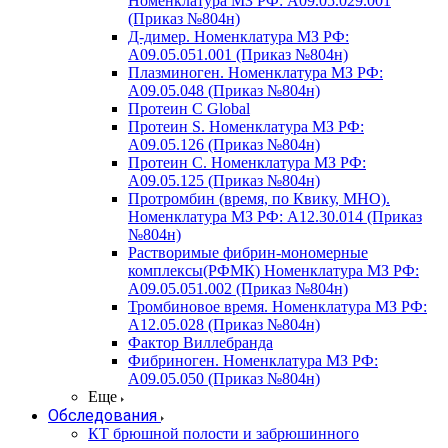
Номенклатура МЗ РФ: A09.05.029.001
(Приказ №804н)
Д-димер. Номенклатура МЗ РФ:
A09.05.051.001 (Приказ №804н)
Плазминоген. Номенклатура МЗ РФ:
A09.05.048 (Приказ №804н)
Протеин C Global
Протеин S. Номенклатура МЗ РФ:
A09.05.126 (Приказ №804н)
Протеин С. Номенклатура МЗ РФ:
A09.05.125 (Приказ №804н)
Протромбин (время, по Квику, МНО).
Номенклатура МЗ РФ: A12.30.014 (Приказ
№804н)
Растворимые фибрин-мономерные
комплексы(РФМК) Номенклатура МЗ РФ:
A09.05.051.002 (Приказ №804н)
Тромбиновое время. Номенклатура МЗ РФ:
A12.05.028 (Приказ №804н)
Фактор Виллебранда
Фибриноген. Номенклатура МЗ РФ:
A09.05.050 (Приказ №804н)
Еще
Обследования
КТ брюшной полости и забрюшинного