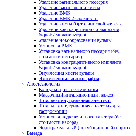
Удаление вагинального пессария
Удаление вагинальной кисты
Удаление ВМК
Удаление ВМК 2 сложности
Удаление кисты бартолиниевой железы
Удаление контрацептивного импланта
&quot;Импланон&quot;
Удаление новообразований вульвы
Установка ВМК
Установка вагинального пессария (без
стоимости пессария)
Установка контрацептивного импланта
&quot;Импланон&quot;
Энуклеация кисты вульвы
Эхогистеросальпингография
Анестезиология
Консультация анестезиолога
Массочный ингаляционный наркоз
Тотальная внутривенная анестезия
Тотальная внутривенная анестезия для
гастроскопии
Установка подключичного катетера (без
стоимости набора)
Эндотрахеальный (интубационный) наркоз
Выезда