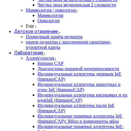
Чистка лица медицинская 2 сложности
Маммология / онкология
Маммология
Онкология
Еще
Детское отделение
Первичный приём педиатра
прием педиатра с заполнением санаторно-
курортной карты
Лаборатория
Аллергология
Immuno CAP
Диагностика пищевой непереносимости
Индивидуальные аллергены деревьев IgE
(ImmunoCAP)
Индивидуальные аллергены животных и
птиц IgE (ImmunoCAP)
Индивидуальные аллергены насекомых и их
ядовIgE (ImmunoCAP)
Индивидуальные аллергены пыли IgE
(ImmunoCAP)
Индивидуальные пищевые аллергены IgE
(ImmunoCAP): Яйцо и компоненты яйца
Индивидуальные пищевые аллергены IgE: