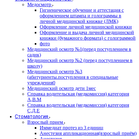
Медосмотр
Гигиеническое обучение и аттестация с
оформлением штампа и голограммы в
личной медицинской книжке (ЛМК)
Оформление личной медицинской книжки
Оформление и выдача личной медицинской
книжки (бумажного формата) с голограммой
фото
Медицинский осмотр №1(перед поступлением в
садик)
Медицинский осмотр №2 (перед поступлением в
школу)
Медицинский осмотр №3
(абитуриенты.поступления в специальные
учреждения0
Медицинский осмотр дети 1мес
Справка водительская (медкомиссия) категория
А,В.М
Справка водительская (медкомиссия) категория
С,Д,Е
Стоматология
Взрослый прием
Иммедиат протез из 3 единиц
Анестезия аппликационная(взрослый приём)
Анестезия