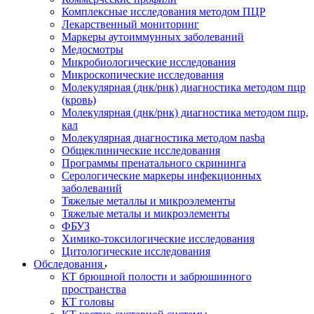
Комплексные исследования методом ПЦР
Лекарственный мониторинг
Маркеры аутоиммунных заболеваний
Медосмотры
Микробиологические исследования
Микроскопические исследования
Молекулярная (днк/рнк) диагностика методом пцр
(кровь)
Молекулярная (днк/рнк) диагностика методом пцр,
кал
Молекулярная диагностика методом nasba
Общеклинические исследования
Программы пренатального скрининга
Серологические маркеры инфекционных
заболеваний
Тяжелые металлы и микроэлементы
Тяжелые металы и микроэлементы
ФБУЗ
Химико-токсилогические исследования
Цитологические исследования
Обследования
КТ брюшной полости и забрюшинного
пространства
КТ головы