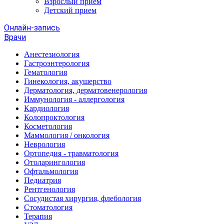
Взрослый прием
Детский прием
Онлайн-запись
Врачи
Анестезиология
Гастроэнтерология
Гематология
Гинекология, акушерство
Дерматология, дерматовенерология
Иммунология - аллергология
Кардиология
Колопроктология
Косметология
Маммология / онкология
Неврология
Ортопедия - травматология
Отоларингология
Офтальмология
Педиатрия
Рентгенология
Сосудистая хирургия, флебология
Стоматология
Терапия