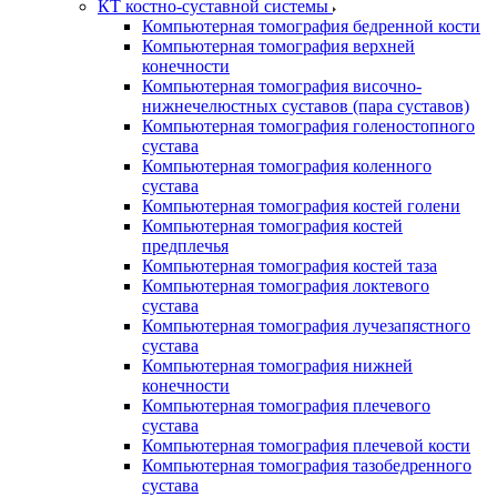
КТ костно-суставной системы
Компьютерная томография бедренной кости
Компьютерная томография верхней
конечности
Компьютерная томография височно-
нижнечелюстных суставов (пара суставов)
Компьютерная томография голеностопного
сустава
Компьютерная томография коленного
сустава
Компьютерная томография костей голени
Компьютерная томография костей
предплечья
Компьютерная томография костей таза
Компьютерная томография локтевого
сустава
Компьютерная томография лучезапястного
сустава
Компьютерная томография нижней
конечности
Компьютерная томография плечевого
сустава
Компьютерная томография плечевой кости
Компьютерная томография тазобедренного
сустава