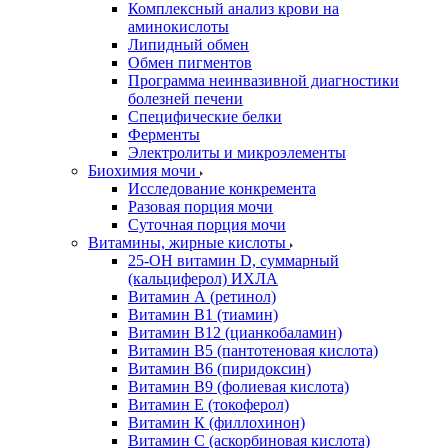
Комплексный анализ крови на
аминокислоты
Липидный обмен
Обмен пигментов
Программа неинвазивной диагностики
болезней печени
Специфические белки
Ферменты
Электролиты и микроэлементы
Биохимия мочи
Исследование конкремента
Разовая порция мочи
Суточная порция мочи
Витамины, жирные кислоты
25-OH витамин D, суммарный
(кальциферол) ИХЛА
Витамин А (ретинол)
Витамин В1 (тиамин)
Витамин В12 (цианкобаламин)
Витамин В5 (пантотеновая кислота)
Витамин В6 (пиридоксин)
Витамин В9 (фолиевая кислота)
Витамин Е (токоферол)
Витамин К (филлохинон)
Витамин С (аскорбиновая кислота)