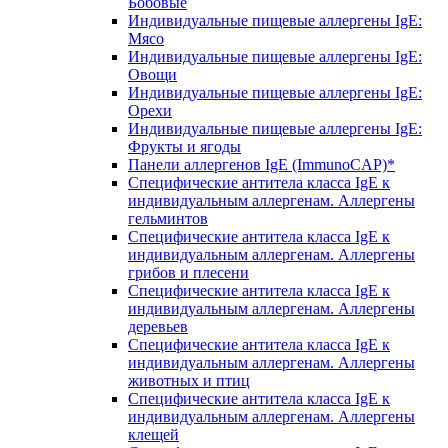
Бобовые
Индивидуальные пищевые аллергены IgE:
Мясо
Индивидуальные пищевые аллергены IgE:
Овощи
Индивидуальные пищевые аллергены IgE:
Орехи
Индивидуальные пищевые аллергены IgE:
Фрукты и ягоды
Панели аллергенов IgE (ImmunoCAP)*
Специфические антитела класса IgE к
индивидуальным аллергенам. Аллергены
гельминтов
Специфические антитела класса IgE к
индивидуальным аллергенам. Аллергены
грибов и плесени
Специфические антитела класса IgE к
индивидуальным аллергенам. Аллергены
деревьев
Специфические антитела класса IgE к
индивидуальным аллергенам. Аллергены
животных и птиц
Специфические антитела класса IgE к
индивидуальным аллергенам. Аллергены
клещей