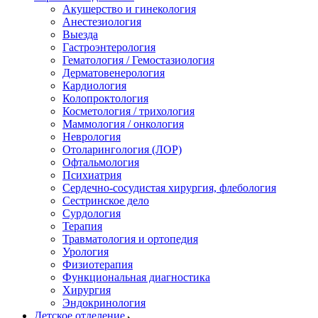
Акушерство и гинекология
Анестезиология
Выезда
Гастроэнтерология
Гематология / Гемостазиология
Дерматовенерология
Кардиология
Колопроктология
Косметология / трихология
Маммология / онкология
Неврология
Отоларингология (ЛОР)
Офтальмология
Психиатрия
Сердечно-сосудистая хирургия, флебология
Сестринское дело
Сурдология
Терапия
Травматология и ортопедия
Урология
Физиотерапия
Функциональная диагностика
Хирургия
Эндокринология
Детское отделение