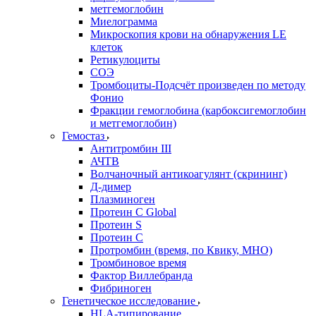
метгемоглобин
Миелограмма
Микроскопия крови на обнаружения LE
клеток
Ретикулоциты
СОЭ
Тромбоциты-Подсчёт произведен по методу
Фонио
Фракции гемоглобина (карбоксигемоглобин
и метгемоглобин)
Гемостаз
Антитромбин III
АЧТВ
Волчаночный антикоагулянт (скрининг)
Д-димер
Плазминоген
Протеин C Global
Протеин S
Протеин С
Протромбин (время, по Квику, МНО)
Тромбиновое время
Фактор Виллебранда
Фибриноген
Генетическое исследование
HLA-типирование