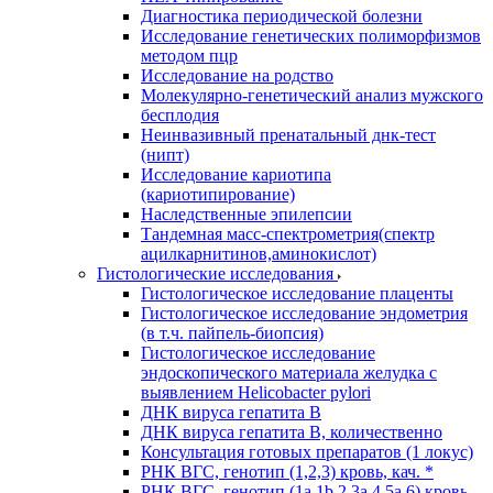
Диагностика периодической болезни
Исследование генетических полиморфизмов
методом пцр
Исследование на родство
Молекулярно-генетический анализ мужского
бесплодия
Неинвазивный пренатальный днк-тест
(нипт)
Исследование кариотипа
(кариотипирование)
Наследственные эпилепсии
Тандемная масс-спектрометрия(спектр
ацилкарнитинов,аминокислот)
Гистологические исследования
Гистологическое исследование плаценты
Гистологическое исследование эндометрия
(в т.ч. пайпель-биопсия)
Гистологическое исследование
эндоскопического материала желудка с
выявлением Helicobacter pylori
ДНК вируса гепатита B
ДНК вируса гепатита B, количественно
Консультация готовых препаратов (1 локус)
РНК ВГC, генотип (1,2,3) кровь, кач. *
РНК ВГC, генотип (1a,1b,2,3a,4,5a,6) кровь,