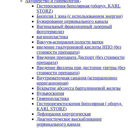
Акушерство и гинекология
Гистероскопия биполярная (оборуд. KARL
STORZ)
Биопсия 1 зона (с использованием энергии)
Бужирование цервикального канала
Вагинальный фракционный лазерный
фототермолиз
вагинопластика
Вакуум-аспирация полости матки
введение гиалуроновой кислоты НПО (без
стоимости препарата)
Введение препарата Диспорт (без стоимости
препарата)
Введение филлера при дистопии уретры (без
стоимости препарата)
Внутриматочная санация (аспирационно
ирригационная)
Вскрытие абсцесса бартолиниевой железы
Вульвоскопия
Гименопластика
Гистерорезектоскопия биполярная ( оборуд.
KARL STORZ)
Дефлорация хирургическая
Диагностическое выскабливание
цервикального канала