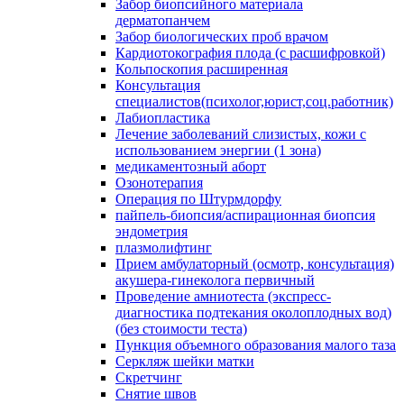
Забор биопсийного материала
дерматопанчем
Забор биологических проб врачом
Кардиотокография плода (с расшифровкой)
Кольпоскопия расширенная
Консультация
специалистов(психолог,юрист,соц.работник)
Лабиопластика
Лечение заболеваний слизистых, кожи с
использованием энергии (1 зона)
медикаментозный аборт
Озонотерапия
Операция по Штурмдорфу
пайпель-биопсия/аспирационная биопсия
эндометрия
плазмолифтинг
Прием амбулаторный (осмотр, консультация)
акушера-гинеколога первичный
Проведение амниотеста (экспресс-
диагностика подтекания околоплодных вод)
(без стоимости теста)
Пункция объемного образования малого таза
Серкляж шейки матки
Скретчинг
Снятие швов