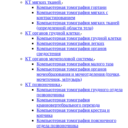
КТ мягких тканей
Компьютерная томография гортани
Компьютерная томография мягких с
контрастированием
Компьютерная томография мягких тканей
(определенной области тела)
КТ органов грудной клетки
Компьютерная томография грудной клетки
Компьютерная томография легких
Компьютерная томография органов
средостения
КТ органов мочеполовой системы
Компьютерная томография малого таза
Компьютерная томография органов
мочеобразования и мочеотделения (почки,
мочеточник, м/пузырь)
КТ позвоночника
Компьютерная томография грудного отдела
позвоночника
Компьютерная томография
краниовертебрального перехода
Компьютерная томография крестца и
копчика
Компьютерная томография поясничного
отдела позвоночника