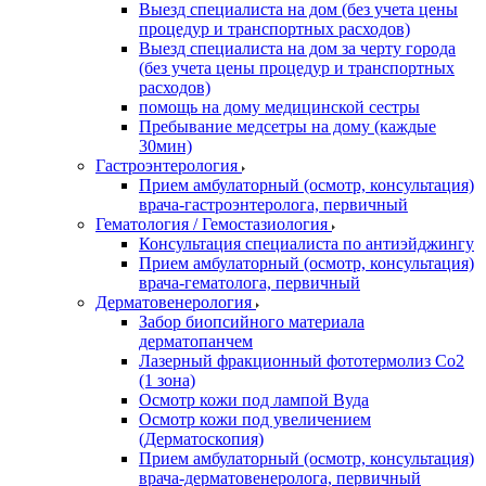
Выезд специалиста на дом (без учета цены
процедур и транспортных расходов)
Выезд специалиста на дом за черту города
(без учета цены процедур и транспортных
расходов)
помощь на дому медицинской сестры
Пребывание медсетры на дому (каждые
30мин)
Гастроэнтерология
Прием амбулаторный (осмотр, консультация)
врача-гастроэнтеролога, первичный
Гематология / Гемостазиология
Консультация специалиста по антиэйджингу
Прием амбулаторный (осмотр, консультация)
врача-гематолога, первичный
Дерматовенерология
Забор биопсийного материала
дерматопанчем
Лазерный фракционный фототермолиз Со2
(1 зона)
Осмотр кожи под лампой Вуда
Осмотр кожи под увеличением
(Дерматоскопия)
Прием амбулаторный (осмотр, консультация)
врача-дерматовенеролога, первичный