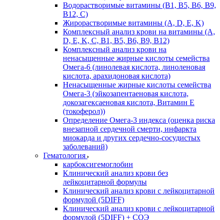
Водорастворимые витамины (B1, B5, B6, В9,
В12, С)
Жирорастворимые витамины (A, D, E, K)
Комплексный анализ крови на витамины (A,
D, E, K, C, B1, B5, B6, В9, B12)
Комплексный анализ крови на
ненасыщенные жирные кислоты семейства
Омега-6 (линолевая кислота, линоленовая
кислота, арахидоновая кислота)
Ненасыщенные жирные кислоты семейства
Омега-3 (эйкозапентаеновая кислота,
докозагексаеновая кислота, Витамин E
(токоферол))
Определение Омега-3 индекса (оценка риска
внезапной сердечной смерти, инфаркта
миокарда и других сердечно-сосудистых
заболеваний)
Гематология
карбоксигемоглобин
Клинический анализ крови без
лейкоцитарной формулы
Клинический анализ крови с лейкоцитарной
формулой (5DIFF)
Клинический анализ крови с лейкоцитарной
формулой (5DIFF) + СОЭ