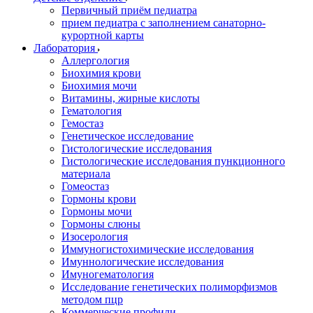
Первичный приём педиатра
прием педиатра с заполнением санаторно-
курортной карты
Лаборатория
Аллергология
Биохимия крови
Биохимия мочи
Витамины, жирные кислоты
Гематология
Гемостаз
Генетическое исследование
Гистологические исследования
Гистологические исследования пункционного
материала
Гомеостаз
Гормоны крови
Гормоны мочи
Гормоны слюны
Изосерология
Иммуногистохимические исследования
Имуннологические исследования
Имуногематология
Исследование генетических полиморфизмов
методом пцр
Коммерческие профили