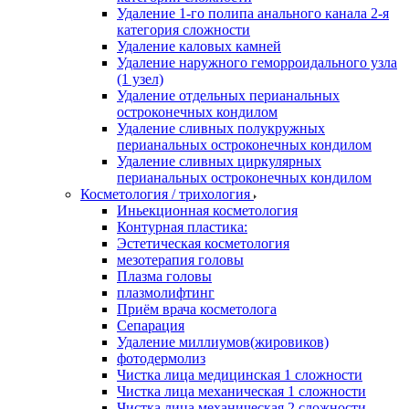
Удаление 1-го полипа анального канала 2-я
категория сложности
Удаление каловых камней
Удаление наружного геморроидального узла
(1 узел)
Удаление отдельных перианальных
остроконечных кондилом
Удаление сливных полукружных
перианальных остроконечных кондилом
Удаление сливных циркулярных
перианальных остроконечных кондилом
Косметология / трихология
Иньекционная косметология
Контурная пластика:
Эстетическая косметология
мезотерапия головы
Плазма головы
плазмолифтинг
Приём врача косметолога
Сепарация
Удаление миллиумов(жировиков)
фотодермолиз
Чистка лица медицинская 1 сложности
Чистка лица механическая 1 сложности
Чистка лица механическая 2 сложности