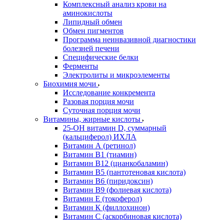
Комплексный анализ крови на
аминокислоты
Липидный обмен
Обмен пигментов
Программа неинвазивной диагностики
болезней печени
Специфические белки
Ферменты
Электролиты и микроэлементы
Биохимия мочи
Исследование конкремента
Разовая порция мочи
Суточная порция мочи
Витамины, жирные кислоты
25-OH витамин D, суммарный
(кальциферол) ИХЛА
Витамин А (ретинол)
Витамин В1 (тиамин)
Витамин В12 (цианкобаламин)
Витамин В5 (пантотеновая кислота)
Витамин В6 (пиридоксин)
Витамин В9 (фолиевая кислота)
Витамин Е (токоферол)
Витамин К (филлохинон)
Витамин С (аскорбиновая кислота)