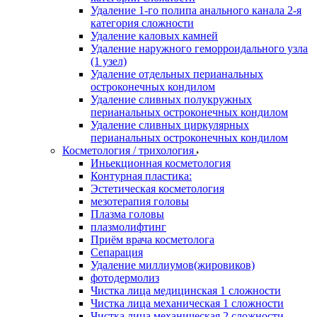
Удаление 1-го полипа анального канала 2-я
категория сложности
Удаление каловых камней
Удаление наружного геморроидального узла
(1 узел)
Удаление отдельных перианальных
остроконечных кондилом
Удаление сливных полукружных
перианальных остроконечных кондилом
Удаление сливных циркулярных
перианальных остроконечных кондилом
Косметология / трихология
Иньекционная косметология
Контурная пластика:
Эстетическая косметология
мезотерапия головы
Плазма головы
плазмолифтинг
Приём врача косметолога
Сепарация
Удаление миллиумов(жировиков)
фотодермолиз
Чистка лица медицинская 1 сложности
Чистка лица механическая 1 сложности
Чистка лица механическая 2 сложности