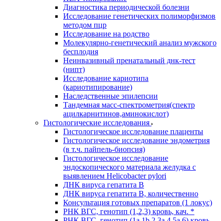
Диагностика периодической болезни
Исследование генетических полиморфизмов
методом пцр
Исследование на родство
Молекулярно-генетический анализ мужского
бесплодия
Неинвазивный пренатальный днк-тест
(нипт)
Исследование кариотипа
(кариотипирование)
Наследственные эпилепсии
Тандемная масс-спектрометрия(спектр
ацилкарнитинов,аминокислот)
Гистологические исследования
Гистологическое исследование плаценты
Гистологическое исследование эндометрия
(в т.ч. пайпель-биопсия)
Гистологическое исследование
эндоскопического материала желудка с
выявлением Helicobacter pylori
ДНК вируса гепатита B
ДНК вируса гепатита B, количественно
Консультация готовых препаратов (1 локус)
РНК ВГC, генотип (1,2,3) кровь, кач. *
РНК ВГC, генотип (1a,1b,2,3a,4,5a,6) кровь,