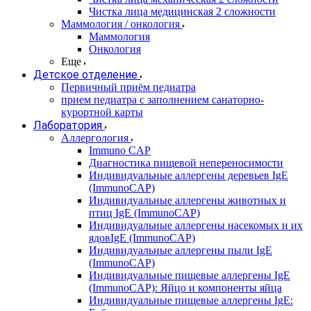
Чистка лица медицинская 2 сложности
Маммология / онкология
Маммология
Онкология
Еще
Детское отделение
Первичный приём педиатра
прием педиатра с заполнением санаторно-
курортной карты
Лаборатория
Аллергология
Immuno CAP
Диагностика пищевой непереносимости
Индивидуальные аллергены деревьев IgE
(ImmunoCAP)
Индивидуальные аллергены животных и
птиц IgE (ImmunoCAP)
Индивидуальные аллергены насекомых и их
ядовIgE (ImmunoCAP)
Индивидуальные аллергены пыли IgE
(ImmunoCAP)
Индивидуальные пищевые аллергены IgE
(ImmunoCAP): Яйцо и компоненты яйца
Индивидуальные пищевые аллергены IgE: