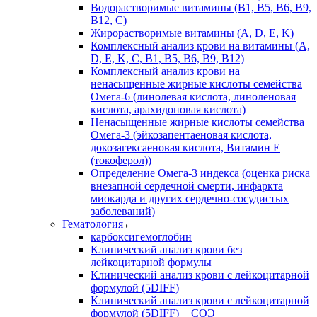
Водорастворимые витамины (B1, B5, B6, В9,
В12, С)
Жирорастворимые витамины (A, D, E, K)
Комплексный анализ крови на витамины (A,
D, E, K, C, B1, B5, B6, В9, B12)
Комплексный анализ крови на
ненасыщенные жирные кислоты семейства
Омега-6 (линолевая кислота, линоленовая
кислота, арахидоновая кислота)
Ненасыщенные жирные кислоты семейства
Омега-3 (эйкозапентаеновая кислота,
докозагексаеновая кислота, Витамин E
(токоферол))
Определение Омега-3 индекса (оценка риска
внезапной сердечной смерти, инфаркта
миокарда и других сердечно-сосудистых
заболеваний)
Гематология
карбоксигемоглобин
Клинический анализ крови без
лейкоцитарной формулы
Клинический анализ крови с лейкоцитарной
формулой (5DIFF)
Клинический анализ крови с лейкоцитарной
формулой (5DIFF) + СОЭ