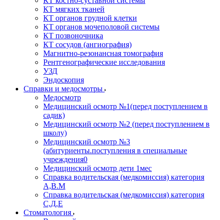
КТ костно-суставной системы
КТ мягких тканей
КТ органов грудной клетки
КТ органов мочеполовой системы
КТ позвоночника
КТ сосудов (ангиография)
Магнитно-резонансная томография
Рентгенографические исследования
УЗД
Эндоскопия
Справки и медосмотры
Медосмотр
Медицинский осмотр №1(перед поступлением в
садик)
Медицинский осмотр №2 (перед поступлением в
школу)
Медицинский осмотр №3
(абитуриенты.поступления в специальные
учреждения0
Медицинский осмотр дети 1мес
Справка водительская (медкомиссия) категория
А,В.М
Справка водительская (медкомиссия) категория
С,Д,Е
Стоматология