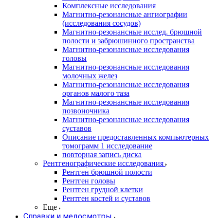
Комплексные исследования
Магнитно-резонансные ангиографии
(исследования сосудов)
Магнитно-резонансные исслед. брюшной
полости и забрюшинного пространства
Магнитно-резонансные исследования
головы
Магнитно-резонансные исследования
молочных желез
Магнитно-резонансные исследования
органов малого таза
Магнитно-резонансные исследования
позвоночника
Магнитно-резонансные исследования
суставов
Описание предоставленных компьютерных
томограмм 1 исследование
повторная запись диска
Рентгенографические исследования
Рентген брюшной полости
Рентген головы
Рентген грудной клетки
Рентген костей и суставов
Еще
Справки и медосмотры