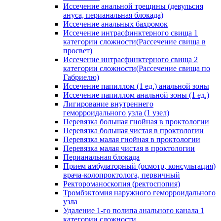
Иссечение анальной трещины (девульсия
ануса, перианальная блокада)
Иссечение анальных бахромок
Иссечение интрасфинктерного свища 1
категории сложности(Рассечение свища в
просвет)
Иссечение интрасфинктерного свища 2
категории сложности(Рассечение свища по
Габриелю)
Иссечение папиллом (1 ед.) анальной зоны
Иссечение папиллом анальной зоны (1 ед.)
Лигирование внутреннего
геморроидального узла (1 узел)
Перевязка большая гнойная в проктологии
Перевязка большая чистая в проктологии
Перевязка малая гнойная в проктологии
Перевязка малая чистая в проктологии
Перианальная блокада
Прием амбулаторный (осмотр, консультация)
врача-колопроктолога, первичный
Ректороманоскопия (ректоспопия)
Тромбэктомия наружного геморроидального
узла
Удаление 1-го полипа анального канала 1
категории сложности