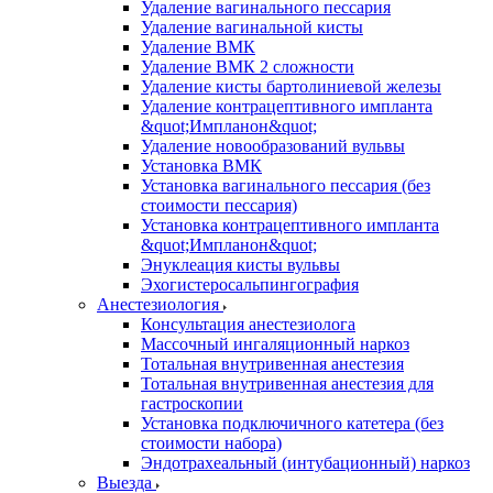
Удаление вагинального пессария
Удаление вагинальной кисты
Удаление ВМК
Удаление ВМК 2 сложности
Удаление кисты бартолиниевой железы
Удаление контрацептивного импланта
&quot;Импланон&quot;
Удаление новообразований вульвы
Установка ВМК
Установка вагинального пессария (без
стоимости пессария)
Установка контрацептивного импланта
&quot;Импланон&quot;
Энуклеация кисты вульвы
Эхогистеросальпингография
Анестезиология
Консультация анестезиолога
Массочный ингаляционный наркоз
Тотальная внутривенная анестезия
Тотальная внутривенная анестезия для
гастроскопии
Установка подключичного катетера (без
стоимости набора)
Эндотрахеальный (интубационный) наркоз
Выезда