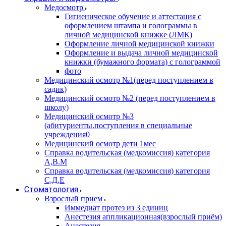
Медосмотр
Гигиеническое обучение и аттестация с
оформлением штампа и голограммы в
личной медицинской книжке (ЛМК)
Оформление личной медицинской книжки
Оформление и выдача личной медицинской
книжки (бумажного формата) с голограммой
фото
Медицинский осмотр №1(перед поступлением в
садик)
Медицинский осмотр №2 (перед поступлением в
школу)
Медицинский осмотр №3
(абитуриенты.поступления в специальные
учреждения0
Медицинский осмотр дети 1мес
Справка водительская (медкомиссия) категория
А,В.М
Справка водительская (медкомиссия) категория
С,Д,Е
Стоматология
Взрослый прием
Иммедиат протез из 3 единиц
Анестезия аппликационная(взрослый приём)
Анестезия