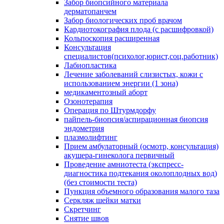
Забор биопсийного материала
дерматопанчем
Забор биологических проб врачом
Кардиотокография плода (с расшифровкой)
Кольпоскопия расширенная
Консультация
специалистов(психолог,юрист,соц.работник)
Лабиопластика
Лечение заболеваний слизистых, кожи с
использованием энергии (1 зона)
медикаментозный аборт
Озонотерапия
Операция по Штурмдорфу
пайпель-биопсия/аспирационная биопсия
эндометрия
плазмолифтинг
Прием амбулаторный (осмотр, консультация)
акушера-гинеколога первичный
Проведение амниотеста (экспресс-
диагностика подтекания околоплодных вод)
(без стоимости теста)
Пункция объемного образования малого таза
Серкляж шейки матки
Скретчинг
Снятие швов