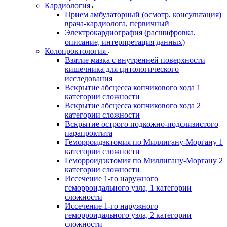
Кардиология
Прием амбулаторный (осмотр, консультация)
врача-кардиолога, первичный
Электрокардиография (расшифровка,
описание, интерпретация данных)
Колопроктология
Взятие мазка с внутренней поверхности
кишечника для цитологического
исследования
Вскрытие абсцесса копчикового хода 1
категории сложности
Вскрытие абсцесса копчикового хода 2
категории сложности
Вскрытие острого подкожно-подслизистого
парапроктита
Геморроидэктомия по Миллигану-Моргану 1
категории сложности
Геморроидэктомия по Миллигану-Моргану 2
категории сложности
Иссечение 1-го наружного
геморроидального узла, 1 категории
сложности
Иссечение 1-го наружного
геморроидального узла, 2 категории
сложности