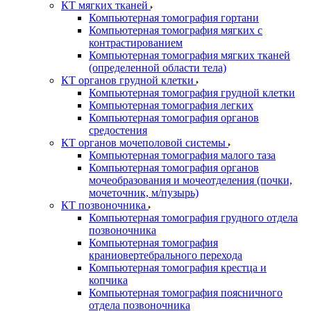
КТ мягких тканей
Компьютерная томография гортани
Компьютерная томография мягких с
контрастированием
Компьютерная томография мягких тканей
(определенной области тела)
КТ органов грудной клетки
Компьютерная томография грудной клетки
Компьютерная томография легких
Компьютерная томография органов
средостения
КТ органов мочеполовой системы
Компьютерная томография малого таза
Компьютерная томография органов
мочеобразования и мочеотделения (почки,
мочеточник, м/пузырь)
КТ позвоночника
Компьютерная томография грудного отдела
позвоночника
Компьютерная томография
краниовертебрального перехода
Компьютерная томография крестца и
копчика
Компьютерная томография поясничного
отдела позвоночника