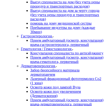
Выезд специалиста на дом (без учета цены
процедур и транспортных расходов)
Выезд специалиста на дом за черту города
(без учета цены процедур и транспортных
расходов)
помощь на дому медицинской сестры
Пребывание медсетры на дому (каждые
30мин)
Гастроэнтерология
Прием амбулаторный (осмотр, консультация)
врача-гастроэнтеролога, первичный
Гематология / Гемостазиология
Консультация специалиста по антиэйджингу
Прием амбулаторный (осмотр, консультация)
врача-гематолога, первичный
Дерматовенерология
Забор биопсийного материала
дерматопанчем
Лазерный фракционный фототермолиз Со2
(1 зона)
Осмотр кожи под лампой Вуда
Осмотр кожи под увеличением
(Дерматоскопия)
Прием амбулаторный (осмотр, консультация)
врача-дерматовенеролога, первичный