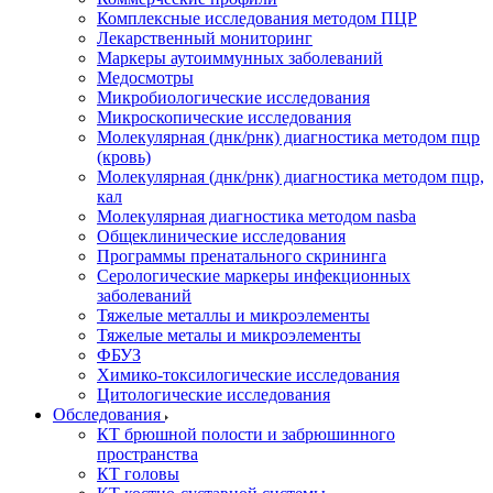
Комплексные исследования методом ПЦР
Лекарственный мониторинг
Маркеры аутоиммунных заболеваний
Медосмотры
Микробиологические исследования
Микроскопические исследования
Молекулярная (днк/рнк) диагностика методом пцр
(кровь)
Молекулярная (днк/рнк) диагностика методом пцр,
кал
Молекулярная диагностика методом nasba
Общеклинические исследования
Программы пренатального скрининга
Серологические маркеры инфекционных
заболеваний
Тяжелые металлы и микроэлементы
Тяжелые металы и микроэлементы
ФБУЗ
Химико-токсилогические исследования
Цитологические исследования
Обследования
КТ брюшной полости и забрюшинного
пространства
КТ головы