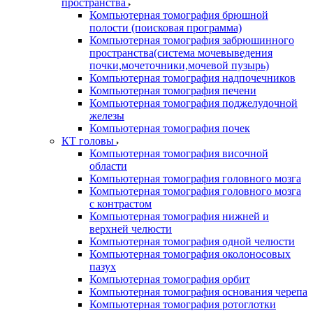
пространства
Компьютерная томография брюшной
полости (поисковая программа)
Компьютерная томография забрюшинного
пространства(система мочевыведения
почки,мочеточники,мочевой пузырь)
Компьютерная томография надпочечников
Компьютерная томография печени
Компьютерная томография поджелудочной
железы
Компьютерная томография почек
КТ головы
Компьютерная томография височной
области
Компьютерная томография головного мозга
Компьютерная томография головного мозга
с контрастом
Компьютерная томография нижней и
верхней челюсти
Компьютерная томография одной челюсти
Компьютерная томография околоносовых
пазух
Компьютерная томография орбит
Компьютерная томография основания черепа
Компьютерная томография ротоглотки