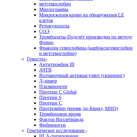
метгемоглобин
Миелограмма
Микроскопия крови на обнаружения LE
клеток
Ретикулоциты
СОЭ
Тромбоциты-Подсчёт произведен по методу
Фонио
Фракции гемоглобина (карбоксигемоглобин
и метгемоглобин)
Гемостаз
Антитромбин III
АЧТВ
Волчаночный антикоагулянт (скрининг)
Д-димер
Плазминоген
Протеин C Global
Протеин S
Протеин С
Протромбин (время, по Квику, МНО)
Тромбиновое время
Фактор Виллебранда
Фибриноген
Генетическое исследование
HLA-типирование