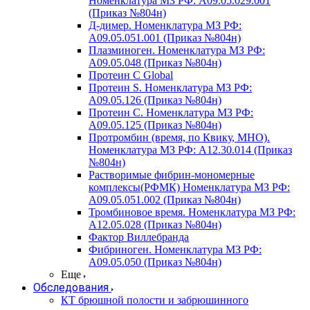
Номенклатура МЗ РФ: A09.05.029.001
(Приказ №804н)
Д-димер. Номенклатура МЗ РФ:
A09.05.051.001 (Приказ №804н)
Плазминоген. Номенклатура МЗ РФ:
A09.05.048 (Приказ №804н)
Протеин C Global
Протеин S. Номенклатура МЗ РФ:
A09.05.126 (Приказ №804н)
Протеин С. Номенклатура МЗ РФ:
A09.05.125 (Приказ №804н)
Протромбин (время, по Квику, МНО).
Номенклатура МЗ РФ: A12.30.014 (Приказ
№804н)
Растворимые фибрин-мономерные
комплексы(РФМК) Номенклатура МЗ РФ:
A09.05.051.002 (Приказ №804н)
Тромбиновое время. Номенклатура МЗ РФ:
A12.05.028 (Приказ №804н)
Фактор Виллебранда
Фибриноген. Номенклатура МЗ РФ:
A09.05.050 (Приказ №804н)
Еще
Обследования
КТ брюшной полости и забрюшинного