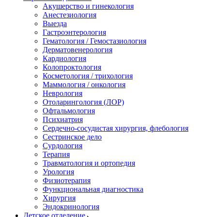
Акушерство и гинекология
Анестезиология
Выезда
Гастроэнтерология
Гематология / Гемостазиология
Дерматовенерология
Кардиология
Колопроктология
Косметология / трихология
Маммология / онкология
Неврология
Отоларингология (ЛОР)
Офтальмология
Психиатрия
Сердечно-сосудистая хирургия, флебология
Сестринское дело
Сурдология
Терапия
Травматология и ортопедия
Урология
Физиотерапия
Функциональная диагностика
Хирургия
Эндокринология
Детское отделение