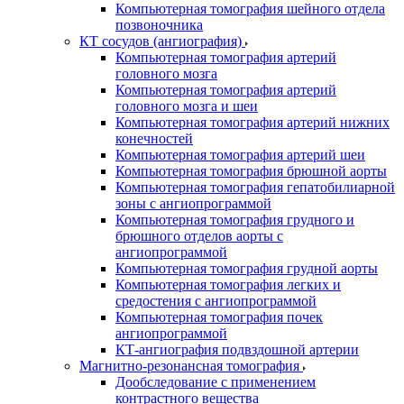
Компьютерная томография шейного отдела
позвоночника
КТ сосудов (ангиография)
Компьютерная томография артерий
головного мозга
Компьютерная томография артерий
головного мозга и шеи
Компьютерная томография артерий нижних
конечностей
Компьютерная томография артерий шеи
Компьютерная томография брюшной аорты
Компьютерная томография гепатобилиарной
зоны с ангиопрограммой
Компьютерная томография грудного и
брюшного отделов аорты с
ангиопрограммой
Компьютерная томография грудной аорты
Компьютерная томография легких и
средостения с ангиопрограммой
Компьютерная томография почек
ангиопрограммой
КТ-ангиография подвздошной артерии
Магнитно-резонансная томография
Дообследование с применением
контрастного вещества