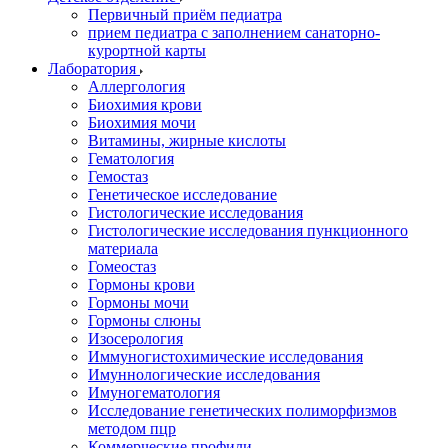
Первичный приём педиатра
прием педиатра с заполнением санаторно-
курортной карты
Лаборатория
Аллергология
Биохимия крови
Биохимия мочи
Витамины, жирные кислоты
Гематология
Гемостаз
Генетическое исследование
Гистологические исследования
Гистологические исследования пункционного
материала
Гомеостаз
Гормоны крови
Гормоны мочи
Гормоны слюны
Изосерология
Иммуногистохимические исследования
Имуннологические исследования
Имуногематология
Исследование генетических полиморфизмов
методом пцр
Коммерческие профили