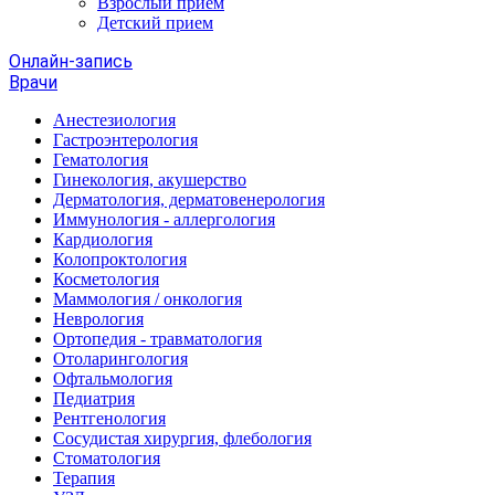
Взрослый прием
Детский прием
Онлайн-запись
Врачи
Анестезиология
Гастроэнтерология
Гематология
Гинекология, акушерство
Дерматология, дерматовенерология
Иммунология - аллергология
Кардиология
Колопроктология
Косметология
Маммология / онкология
Неврология
Ортопедия - травматология
Отоларингология
Офтальмология
Педиатрия
Рентгенология
Сосудистая хирургия, флебология
Стоматология
Терапия