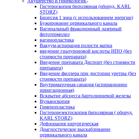
Акушерство и гинекология
Гистероскопия биполярная (оборуд. KARL
STORZ)
Биопсия 1 зона (с использованием энергии)
Бужирование цервикального канала
Вагинальный фракционный лазерный
фототермолиз
вагинопластика
Вакуум-аспирация полости матки
введение гиалуроновой кислоты НПО (без
стоимости препарата)
Введение препарата Диспорт (без стоимости
препарата)
Введение филлера при дистопии уретры (без
стоимости препарата)
Внутриматочная санация (аспирационно
ирригационная)
Вскрытие абсцесса бартолиниевой железы
Вульвоскопия
Гименопластика
Гистерорезектоскопия биполярная ( оборуд.
KARL STORZ)
Дефлорация хирургическая
Диагностическое выскабливание
цервикального канала