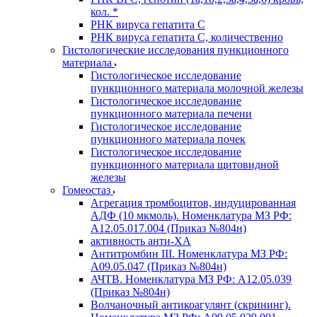
кол. *
РНК вируса гепатита C
РНК вируса гепатита C, количественно
Гистологические исследования пункционного
материала
Гистологическое исследование
пункционного материала молочной железы
Гистологическое исследование
пункционного материала печени
Гистологическое исследование
пункционного материала почек
Гистологическое исследование
пункционного материала щитовидной
железы
Гомеостаз
Агрегация тромбоцитов, индуцированная
АДФ (10 мкмоль). Номенклатура МЗ РФ:
A12.05.017.004 (Приказ №804н)
активность анти-ХА
Антитромбин III. Номенклатура МЗ РФ:
A09.05.047 (Приказ №804н)
АЧТВ. Номенклатура МЗ РФ: A12.05.039
(Приказ №804н)
Волчаночный антикоагулянт (скрининг).