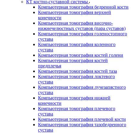
КТ костно-суставной системы
Компьютерная томография бедренной кости
Компьютерная томография верхней
конечности
Компьютерная томография височно-
нижнечелюстных суставов (пара суставов)
Компьютерная томография голеностопного
сустава
Компьютерная томография коленного
сустава
Компьютерная томография костей голени
Компьютерная томография костей
предплечья
Компьютерная томография костей таза
Компьютерная томография локтевого
сустава
Компьютерная томография лучезапястного
сустава
Компьютерная томография нижней
конечности
Компьютерная томография плечевого
сустава
Компьютерная томография плечевой кости
Компьютерная томография тазобедренного
сустава