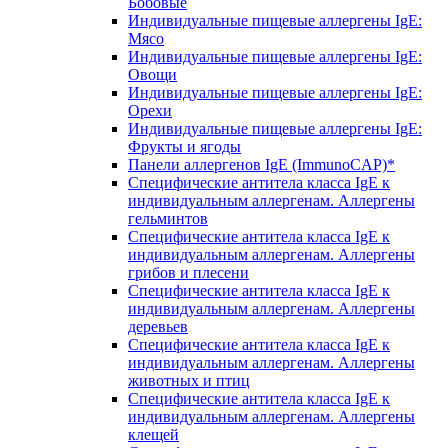
Бобовые
Индивидуальные пищевые аллергены IgE:
Мясо
Индивидуальные пищевые аллергены IgE:
Овощи
Индивидуальные пищевые аллергены IgE:
Орехи
Индивидуальные пищевые аллергены IgE:
Фрукты и ягоды
Панели аллергенов IgE (ImmunoCAP)*
Специфические антитела класса IgE к
индивидуальным аллергенам. Аллергены
гельминтов
Специфические антитела класса IgE к
индивидуальным аллергенам. Аллергены
грибов и плесени
Специфические антитела класса IgE к
индивидуальным аллергенам. Аллергены
деревьев
Специфические антитела класса IgE к
индивидуальным аллергенам. Аллергены
животных и птиц
Специфические антитела класса IgE к
индивидуальным аллергенам. Аллергены
клещей