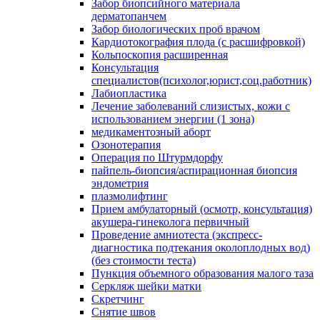
Забор биопсийного материала
дерматопанчем
Забор биологических проб врачом
Кардиотокография плода (с расшифровкой)
Кольпоскопия расширенная
Консультация
специалистов(психолог,юрист,соц.работник)
Лабиопластика
Лечение заболеваний слизистых, кожи с
использованием энергии (1 зона)
медикаментозный аборт
Озонотерапия
Операция по Штурмдорфу
пайпель-биопсия/аспирационная биопсия
эндометрия
плазмолифтинг
Прием амбулаторный (осмотр, консультация)
акушера-гинеколога первичный
Проведение амниотеста (экспресс-
диагностика подтекания околоплодных вод)
(без стоимости теста)
Пункция объемного образования малого таза
Серкляж шейки матки
Скретчинг
Снятие швов