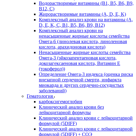
Водорастворимые витамины (B1, B5, B6, В9,
В12, С)
Жирорастворимые витамины (A, D, E, K)
Комплексный анализ крови на витамины (A,
D, E, K, C, B1, B5, B6, В9, B12)
Комплексный анализ крови на
ненасыщенные жирные кислоты семейства
Омега-6 (линолевая кислота, линоленовая
кислота, арахидоновая кислота)
Ненасыщенные жирные кислоты семейства
Омега-3 (эйкозапентаеновая кислота,
докозагексаеновая кислота, Витамин E
(токоферол))
Определение Омега-3 индекса (оценка риска
внезапной сердечной смерти, инфаркта
миокарда и других сердечно-сосудистых
заболеваний)
Гематология
карбоксигемоглобин
Клинический анализ крови без
лейкоцитарной формулы
Клинический анализ крови с лейкоцитарной
формулой (5DIFF)
Клинический анализ крови с лейкоцитарной
формулой (5DIFF) + СОЭ