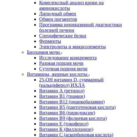
Комплексный анализ крови на
аминокислоты
Липидный обмен
Обмен пигментов
Программа неинвазивной диагностики
болезней печени
Специфические белки
Ферменты
Электролиты и микроэлементы
Биохимия мочи
Исследование конкремента
Разовая порция мочи
Суточная порция мочи
Витамины, жирные кислоты
25-OH витамин D, суммарный
(кальциферол) ИХЛА
Витамин А (ретинол)
Витамин В1 (тиамин)
Витамин В12 (цианкобаламин)
Витамин В5 (пантотеновая кислота)
Витамин В6 (пиридоксин)
Витамин В9 (фолиевая кислота)
Витамин Е (токоферол)
Витамин К (филлохинон)
Витамин С (аскорбиновая кислота)