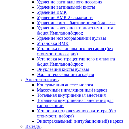
Удаление вагинального пессария
Удаление вагинальной кисты
Удаление ВМК
Удаление ВМК 2 сложности
Удаление кисты бартолиниевой железы
Удаление контрацептивного импланта
&quot;Импланон&quot;
Удаление новообразований вульвы
Установка ВМК
Установка вагинального пессария (без
стоимости пессария)
Установка контрацептивного импланта
&quot;Импланон&quot;
Энуклеация кисты вульвы
Эхогистеросальпингография
Анестезиология
Консультация анестезиолога
Массочный ингаляционный наркоз
Тотальная внутривенная анестезия
Тотальная внутривенная анестезия для
гастроскопии
Установка подключичного катетера (без
стоимости набора)
Эндотрахеальный (интубационный) наркоз
Выезда