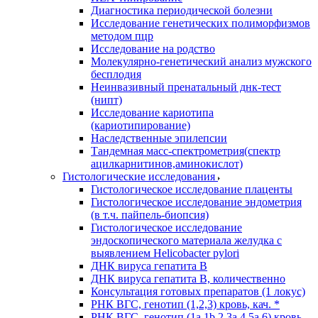
Диагностика периодической болезни
Исследование генетических полиморфизмов
методом пцр
Исследование на родство
Молекулярно-генетический анализ мужского
бесплодия
Неинвазивный пренатальный днк-тест
(нипт)
Исследование кариотипа
(кариотипирование)
Наследственные эпилепсии
Тандемная масс-спектрометрия(спектр
ацилкарнитинов,аминокислот)
Гистологические исследования
Гистологическое исследование плаценты
Гистологическое исследование эндометрия
(в т.ч. пайпель-биопсия)
Гистологическое исследование
эндоскопического материала желудка с
выявлением Helicobacter pylori
ДНК вируса гепатита B
ДНК вируса гепатита B, количественно
Консультация готовых препаратов (1 локус)
РНК ВГC, генотип (1,2,3) кровь, кач. *
РНК ВГC, генотип (1a,1b,2,3a,4,5a,6) кровь,