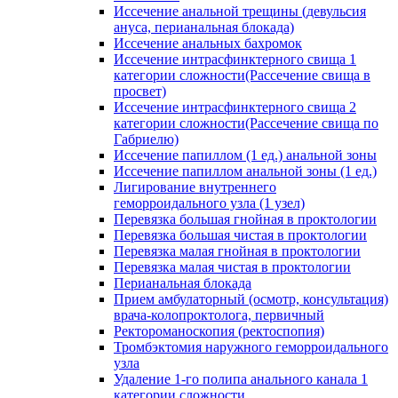
Иссечение анальной трещины (девульсия
ануса, перианальная блокада)
Иссечение анальных бахромок
Иссечение интрасфинктерного свища 1
категории сложности(Рассечение свища в
просвет)
Иссечение интрасфинктерного свища 2
категории сложности(Рассечение свища по
Габриелю)
Иссечение папиллом (1 ед.) анальной зоны
Иссечение папиллом анальной зоны (1 ед.)
Лигирование внутреннего
геморроидального узла (1 узел)
Перевязка большая гнойная в проктологии
Перевязка большая чистая в проктологии
Перевязка малая гнойная в проктологии
Перевязка малая чистая в проктологии
Перианальная блокада
Прием амбулаторный (осмотр, консультация)
врача-колопроктолога, первичный
Ректороманоскопия (ректоспопия)
Тромбэктомия наружного геморроидального
узла
Удаление 1-го полипа анального канала 1
категории сложности