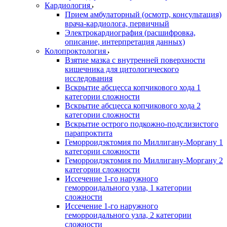
Кардиология
Прием амбулаторный (осмотр, консультация)
врача-кардиолога, первичный
Электрокардиография (расшифровка,
описание, интерпретация данных)
Колопроктология
Взятие мазка с внутренней поверхности
кишечника для цитологического
исследования
Вскрытие абсцесса копчикового хода 1
категории сложности
Вскрытие абсцесса копчикового хода 2
категории сложности
Вскрытие острого подкожно-подслизистого
парапроктита
Геморроидэктомия по Миллигану-Моргану 1
категории сложности
Геморроидэктомия по Миллигану-Моргану 2
категории сложности
Иссечение 1-го наружного
геморроидального узла, 1 категории
сложности
Иссечение 1-го наружного
геморроидального узла, 2 категории
сложности