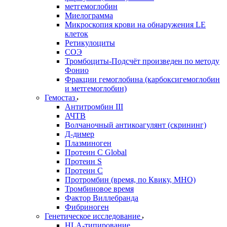
метгемоглобин
Миелограмма
Микроскопия крови на обнаружения LE
клеток
Ретикулоциты
СОЭ
Тромбоциты-Подсчёт произведен по методу
Фонио
Фракции гемоглобина (карбоксигемоглобин
и метгемоглобин)
Гемостаз
Антитромбин III
АЧТВ
Волчаночный антикоагулянт (скрининг)
Д-димер
Плазминоген
Протеин C Global
Протеин S
Протеин С
Протромбин (время, по Квику, МНО)
Тромбиновое время
Фактор Виллебранда
Фибриноген
Генетическое исследование
HLA-типирование