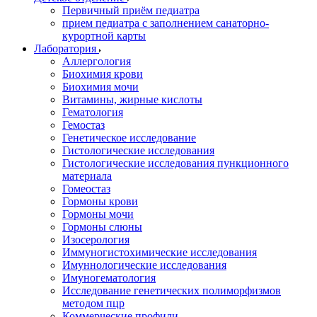
Первичный приём педиатра
прием педиатра с заполнением санаторно-
курортной карты
Лаборатория
Аллергология
Биохимия крови
Биохимия мочи
Витамины, жирные кислоты
Гематология
Гемостаз
Генетическое исследование
Гистологические исследования
Гистологические исследования пункционного
материала
Гомеостаз
Гормоны крови
Гормоны мочи
Гормоны слюны
Изосерология
Иммуногистохимические исследования
Имуннологические исследования
Имуногематология
Исследование генетических полиморфизмов
методом пцр
Коммерческие профили