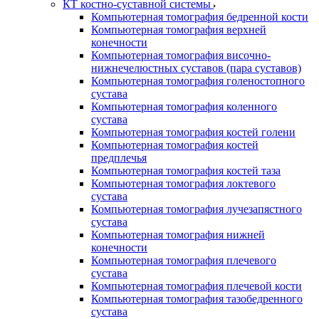
КТ костно-суставной системы
Компьютерная томография бедренной кости
Компьютерная томография верхней
конечности
Компьютерная томография височно-
нижнечелюстных суставов (пара суставов)
Компьютерная томография голеностопного
сустава
Компьютерная томография коленного
сустава
Компьютерная томография костей голени
Компьютерная томография костей
предплечья
Компьютерная томография костей таза
Компьютерная томография локтевого
сустава
Компьютерная томография лучезапястного
сустава
Компьютерная томография нижней
конечности
Компьютерная томография плечевого
сустава
Компьютерная томография плечевой кости
Компьютерная томография тазобедренного
сустава