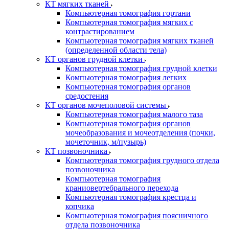
КТ мягких тканей
Компьютерная томография гортани
Компьютерная томография мягких с
контрастированием
Компьютерная томография мягких тканей
(определенной области тела)
КТ органов грудной клетки
Компьютерная томография грудной клетки
Компьютерная томография легких
Компьютерная томография органов
средостения
КТ органов мочеполовой системы
Компьютерная томография малого таза
Компьютерная томография органов
мочеобразования и мочеотделения (почки,
мочеточник, м/пузырь)
КТ позвоночника
Компьютерная томография грудного отдела
позвоночника
Компьютерная томография
краниовертебрального перехода
Компьютерная томография крестца и
копчика
Компьютерная томография поясничного
отдела позвоночника