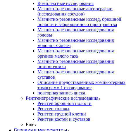
Комплексные исследования
Магнитно-резонансные ангиографии
(исследования сосудов)
Магнитно-резонансные исслед. брюшной
полости и забрюшинного пространства
Магнитно-резонансные исследования
головы
Магнитно-резонансные исследования
молочных желез
Магнитно-резонансные исследования
органов малого таза
Магнитно-резонансные исследования
позвоночника
Магнитно-резонансные исследования
суставов
Описание предоставленных компьютерных
томограмм 1 исследование
повторная запись диска
Рентгенографические исследования
Рентген брюшной полости
Рентген головы
Рентген грудной клетки
Рентген костей и суставов
Еще
Справки и медосмотры