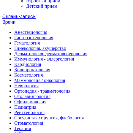
Взрослый прием
Детский прием
Онлайн-запись
Врачи
Анестезиология
Гастроэнтерология
Гематология
Гинекология, акушерство
Дерматология, дерматовенерология
Иммунология - аллергология
Кардиология
Колопроктология
Косметология
Маммология / онкология
Неврология
Ортопедия - травматология
Отоларингология
Офтальмология
Педиатрия
Рентгенология
Сосудистая хирургия, флебология
Стоматология
Терапия