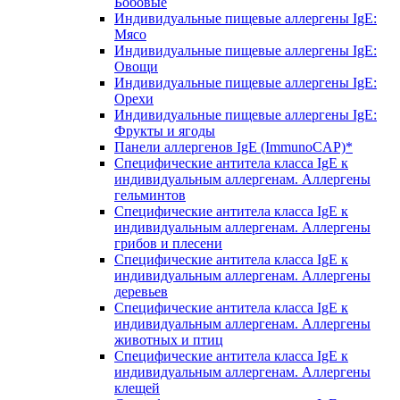
Бобовые
Индивидуальные пищевые аллергены IgE:
Мясо
Индивидуальные пищевые аллергены IgE:
Овощи
Индивидуальные пищевые аллергены IgE:
Орехи
Индивидуальные пищевые аллергены IgE:
Фрукты и ягоды
Панели аллергенов IgE (ImmunoCAP)*
Специфические антитела класса IgE к
индивидуальным аллергенам. Аллергены
гельминтов
Специфические антитела класса IgE к
индивидуальным аллергенам. Аллергены
грибов и плесени
Специфические антитела класса IgE к
индивидуальным аллергенам. Аллергены
деревьев
Специфические антитела класса IgE к
индивидуальным аллергенам. Аллергены
животных и птиц
Специфические антитела класса IgE к
индивидуальным аллергенам. Аллергены
клещей