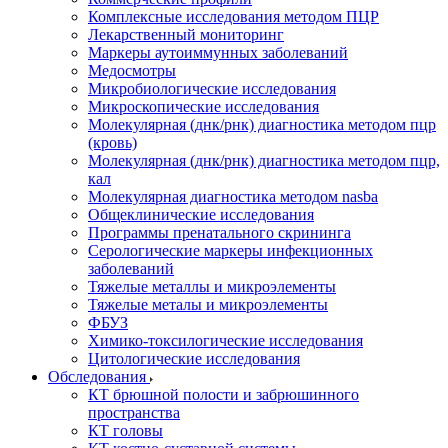
Комплексные исследования методом ПЦР
Лекарственный мониторинг
Маркеры аутоиммунных заболеваний
Медосмотры
Микробиологические исследования
Микроскопические исследования
Молекулярная (днк/рнк) диагностика методом пцр
(кровь)
Молекулярная (днк/рнк) диагностика методом пцр,
кал
Молекулярная диагностика методом nasba
Общеклинические исследования
Программы пренатального скрининга
Серологические маркеры инфекционных
заболеваний
Тяжелые металлы и микроэлементы
Тяжелые металы и микроэлементы
ФБУЗ
Химико-токсилогические исследования
Цитологические исследования
Обследования
КТ брюшной полости и забрюшинного
пространства
КТ головы