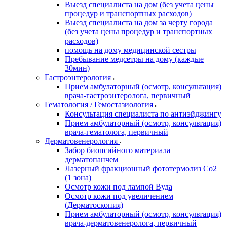
Выезд специалиста на дом (без учета цены
процедур и транспортных расходов)
Выезд специалиста на дом за черту города
(без учета цены процедур и транспортных
расходов)
помощь на дому медицинской сестры
Пребывание медсетры на дому (каждые
30мин)
Гастроэнтерология
Прием амбулаторный (осмотр, консультация)
врача-гастроэнтеролога, первичный
Гематология / Гемостазиология
Консультация специалиста по антиэйджингу
Прием амбулаторный (осмотр, консультация)
врача-гематолога, первичный
Дерматовенерология
Забор биопсийного материала
дерматопанчем
Лазерный фракционный фототермолиз Со2
(1 зона)
Осмотр кожи под лампой Вуда
Осмотр кожи под увеличением
(Дерматоскопия)
Прием амбулаторный (осмотр, консультация)
врача-дерматовенеролога, первичный