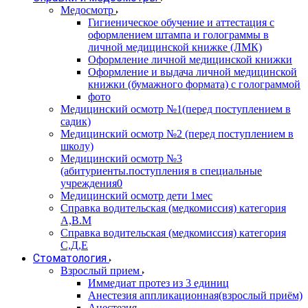
Медосмотр
Гигиеническое обучение и аттестация с
оформлением штампа и голограммы в
личной медицинской книжке (ЛМК)
Оформление личной медицинской книжки
Оформление и выдача личной медицинской
книжки (бумажного формата) с голограммой
фото
Медицинский осмотр №1(перед поступлением в
садик)
Медицинский осмотр №2 (перед поступлением в
школу)
Медицинский осмотр №3
(абитуриенты.поступления в специальные
учреждения0
Медицинский осмотр дети 1мес
Справка водительская (медкомиссия) категория
А,В.М
Справка водительская (медкомиссия) категория
С,Д,Е
Стоматология
Взрослый прием
Иммедиат протез из 3 единиц
Анестезия аппликационная(взрослый приём)
Анестезия