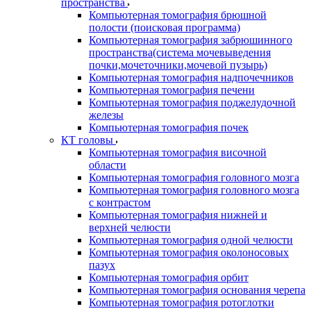
пространства
Компьютерная томография брюшной
полости (поисковая программа)
Компьютерная томография забрюшинного
пространства(система мочевыведения
почки,мочеточники,мочевой пузырь)
Компьютерная томография надпочечников
Компьютерная томография печени
Компьютерная томография поджелудочной
железы
Компьютерная томография почек
КТ головы
Компьютерная томография височной
области
Компьютерная томография головного мозга
Компьютерная томография головного мозга
с контрастом
Компьютерная томография нижней и
верхней челюсти
Компьютерная томография одной челюсти
Компьютерная томография околоносовых
пазух
Компьютерная томография орбит
Компьютерная томография основания черепа
Компьютерная томография ротоглотки