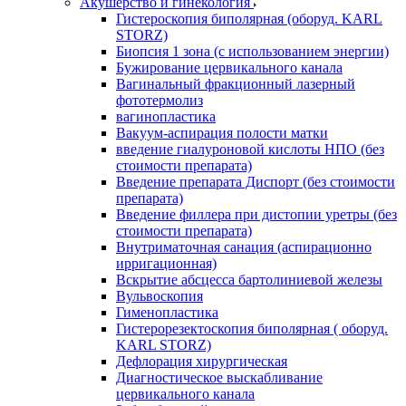
Акушерство и гинекология
Гистероскопия биполярная (оборуд. KARL
STORZ)
Биопсия 1 зона (с использованием энергии)
Бужирование цервикального канала
Вагинальный фракционный лазерный
фототермолиз
вагинопластика
Вакуум-аспирация полости матки
введение гиалуроновой кислоты НПО (без
стоимости препарата)
Введение препарата Диспорт (без стоимости
препарата)
Введение филлера при дистопии уретры (без
стоимости препарата)
Внутриматочная санация (аспирационно
ирригационная)
Вскрытие абсцесса бартолиниевой железы
Вульвоскопия
Гименопластика
Гистерорезектоскопия биполярная ( оборуд.
KARL STORZ)
Дефлорация хирургическая
Диагностическое выскабливание
цервикального канала