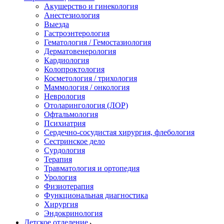
Акушерство и гинекология
Анестезиология
Выезда
Гастроэнтерология
Гематология / Гемостазиология
Дерматовенерология
Кардиология
Колопроктология
Косметология / трихология
Маммология / онкология
Неврология
Отоларингология (ЛОР)
Офтальмология
Психиатрия
Сердечно-сосудистая хирургия, флебология
Сестринское дело
Сурдология
Терапия
Травматология и ортопедия
Урология
Физиотерапия
Функциональная диагностика
Хирургия
Эндокринология
Детское отделение