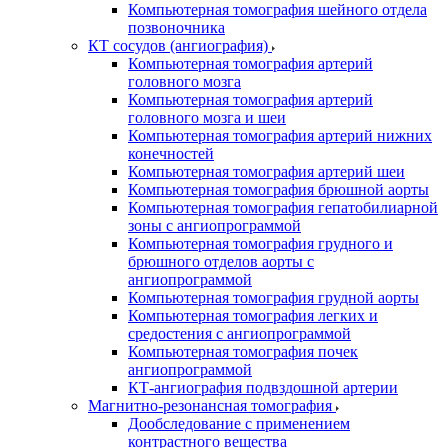
Компьютерная томография шейного отдела
позвоночника
КТ сосудов (ангиография)
Компьютерная томография артерий
головного мозга
Компьютерная томография артерий
головного мозга и шеи
Компьютерная томография артерий нижних
конечностей
Компьютерная томография артерий шеи
Компьютерная томография брюшной аорты
Компьютерная томография гепатобилиарной
зоны с ангиопрограммой
Компьютерная томография грудного и
брюшного отделов аорты с
ангиопрограммой
Компьютерная томография грудной аорты
Компьютерная томография легких и
средостения с ангиопрограммой
Компьютерная томография почек
ангиопрограммой
КТ-ангиография подвздошной артерии
Магнитно-резонансная томография
Дообследование с применением
контрастного вещества