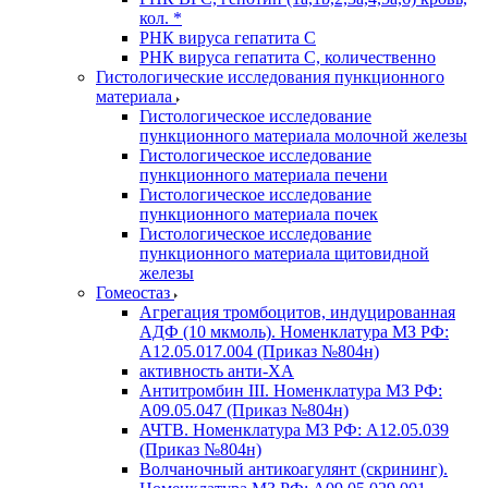
кол. *
РНК вируса гепатита C
РНК вируса гепатита C, количественно
Гистологические исследования пункционного
материала
Гистологическое исследование
пункционного материала молочной железы
Гистологическое исследование
пункционного материала печени
Гистологическое исследование
пункционного материала почек
Гистологическое исследование
пункционного материала щитовидной
железы
Гомеостаз
Агрегация тромбоцитов, индуцированная
АДФ (10 мкмоль). Номенклатура МЗ РФ:
A12.05.017.004 (Приказ №804н)
активность анти-ХА
Антитромбин III. Номенклатура МЗ РФ:
A09.05.047 (Приказ №804н)
АЧТВ. Номенклатура МЗ РФ: A12.05.039
(Приказ №804н)
Волчаночный антикоагулянт (скрининг).