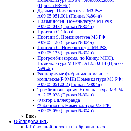
Номенклатура МЗ РФ: A09.05.029.001
(Приказ №804н)
Д-димер. Номенклатура МЗ РФ:
A09.05.051.001 (Приказ №804н)
Плазминоген. Номенклатура МЗ РФ:
A09.05.048 (Приказ №804н)
Протеин C Global
Протеин S. Номенклатура МЗ РФ:
A09.05.126 (Приказ №804н)
Протеин С. Номенклатура МЗ РФ:
A09.05.125 (Приказ №804н)
Протромбин (время, по Квику, МНО).
Номенклатура МЗ РФ: A12.30.014 (Приказ
№804н)
Растворимые фибрин-мономерные
комплексы(РФМК) Номенклатура МЗ РФ:
A09.05.051.002 (Приказ №804н)
Тромбиновое время. Номенклатура МЗ РФ:
A12.05.028 (Приказ №804н)
Фактор Виллебранда
Фибриноген. Номенклатура МЗ РФ:
A09.05.050 (Приказ №804н)
Еще
Обследования
КТ брюшной полости и забрюшинного