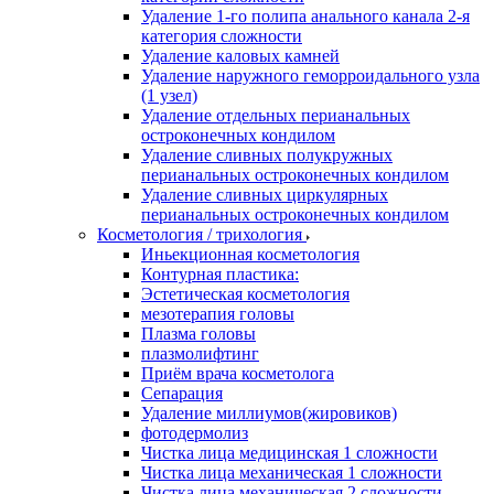
Удаление 1-го полипа анального канала 2-я
категория сложности
Удаление каловых камней
Удаление наружного геморроидального узла
(1 узел)
Удаление отдельных перианальных
остроконечных кондилом
Удаление сливных полукружных
перианальных остроконечных кондилом
Удаление сливных циркулярных
перианальных остроконечных кондилом
Косметология / трихология
Иньекционная косметология
Контурная пластика:
Эстетическая косметология
мезотерапия головы
Плазма головы
плазмолифтинг
Приём врача косметолога
Сепарация
Удаление миллиумов(жировиков)
фотодермолиз
Чистка лица медицинская 1 сложности
Чистка лица механическая 1 сложности
Чистка лица механическая 2 сложности