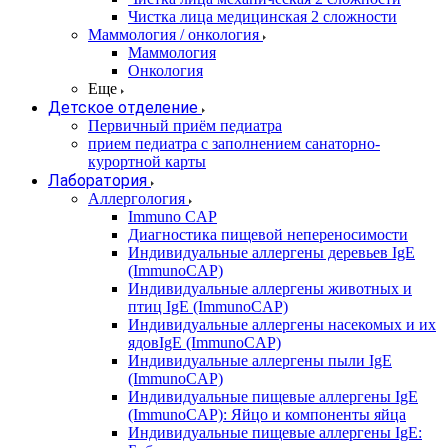
Чистка лица медицинская 2 сложности
Маммология / онкология
Маммология
Онкология
Еще
Детское отделение
Первичный приём педиатра
прием педиатра с заполнением санаторно-
курортной карты
Лаборатория
Аллергология
Immuno CAP
Диагностика пищевой непереносимости
Индивидуальные аллергены деревьев IgE
(ImmunoCAP)
Индивидуальные аллергены животных и
птиц IgE (ImmunoCAP)
Индивидуальные аллергены насекомых и их
ядовIgE (ImmunoCAP)
Индивидуальные аллергены пыли IgE
(ImmunoCAP)
Индивидуальные пищевые аллергены IgE
(ImmunoCAP): Яйцо и компоненты яйца
Индивидуальные пищевые аллергены IgE: