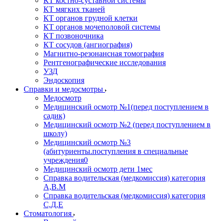
КТ костно-суставной системы
КТ мягких тканей
КТ органов грудной клетки
КТ органов мочеполовой системы
КТ позвоночника
КТ сосудов (ангиография)
Магнитно-резонансная томография
Рентгенографические исследования
УЗД
Эндоскопия
Справки и медосмотры
Медосмотр
Медицинский осмотр №1(перед поступлением в
садик)
Медицинский осмотр №2 (перед поступлением в
школу)
Медицинский осмотр №3
(абитуриенты.поступления в специальные
учреждения0
Медицинский осмотр дети 1мес
Справка водительская (медкомиссия) категория
А,В.М
Справка водительская (медкомиссия) категория
С,Д,Е
Стоматология