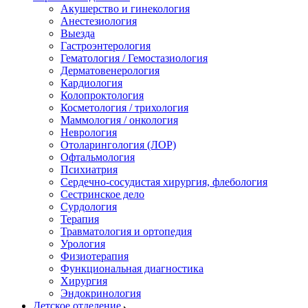
Акушерство и гинекология
Анестезиология
Выезда
Гастроэнтерология
Гематология / Гемостазиология
Дерматовенерология
Кардиология
Колопроктология
Косметология / трихология
Маммология / онкология
Неврология
Отоларингология (ЛОР)
Офтальмология
Психиатрия
Сердечно-сосудистая хирургия, флебология
Сестринское дело
Сурдология
Терапия
Травматология и ортопедия
Урология
Физиотерапия
Функциональная диагностика
Хирургия
Эндокринология
Детское отделение