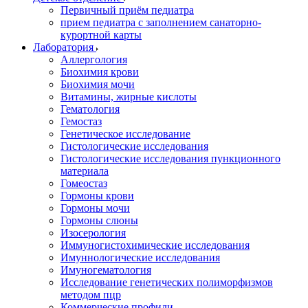
Первичный приём педиатра
прием педиатра с заполнением санаторно-
курортной карты
Лаборатория
Аллергология
Биохимия крови
Биохимия мочи
Витамины, жирные кислоты
Гематология
Гемостаз
Генетическое исследование
Гистологические исследования
Гистологические исследования пункционного
материала
Гомеостаз
Гормоны крови
Гормоны мочи
Гормоны слюны
Изосерология
Иммуногистохимические исследования
Имуннологические исследования
Имуногематология
Исследование генетических полиморфизмов
методом пцр
Коммерческие профили