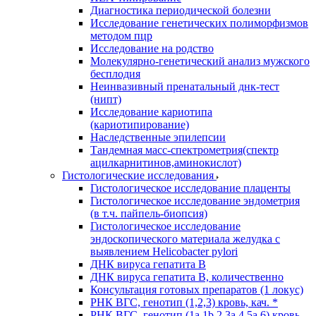
Диагностика периодической болезни
Исследование генетических полиморфизмов
методом пцр
Исследование на родство
Молекулярно-генетический анализ мужского
бесплодия
Неинвазивный пренатальный днк-тест
(нипт)
Исследование кариотипа
(кариотипирование)
Наследственные эпилепсии
Тандемная масс-спектрометрия(спектр
ацилкарнитинов,аминокислот)
Гистологические исследования
Гистологическое исследование плаценты
Гистологическое исследование эндометрия
(в т.ч. пайпель-биопсия)
Гистологическое исследование
эндоскопического материала желудка с
выявлением Helicobacter pylori
ДНК вируса гепатита B
ДНК вируса гепатита B, количественно
Консультация готовых препаратов (1 локус)
РНК ВГC, генотип (1,2,3) кровь, кач. *
РНК ВГC, генотип (1a,1b,2,3a,4,5a,6) кровь,