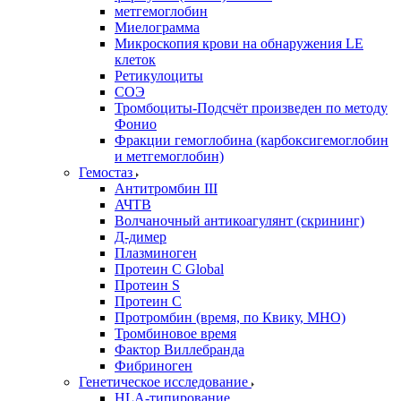
метгемоглобин
Миелограмма
Микроскопия крови на обнаружения LE
клеток
Ретикулоциты
СОЭ
Тромбоциты-Подсчёт произведен по методу
Фонио
Фракции гемоглобина (карбоксигемоглобин
и метгемоглобин)
Гемостаз
Антитромбин III
АЧТВ
Волчаночный антикоагулянт (скрининг)
Д-димер
Плазминоген
Протеин C Global
Протеин S
Протеин С
Протромбин (время, по Квику, МНО)
Тромбиновое время
Фактор Виллебранда
Фибриноген
Генетическое исследование
HLA-типирование