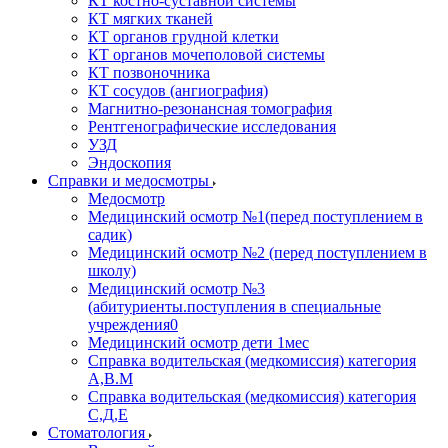
КТ костно-суставной системы
КТ мягких тканей
КТ органов грудной клетки
КТ органов мочеполовой системы
КТ позвоночника
КТ сосудов (ангиография)
Магнитно-резонансная томография
Рентгенографические исследования
УЗД
Эндоскопия
Справки и медосмотры
Медосмотр
Медицинский осмотр №1(перед поступлением в
садик)
Медицинский осмотр №2 (перед поступлением в
школу)
Медицинский осмотр №3
(абитуриенты.поступления в специальные
учреждения0
Медицинский осмотр дети 1мес
Справка водительская (медкомиссия) категория
А,В.М
Справка водительская (медкомиссия) категория
С,Д,Е
Стоматология