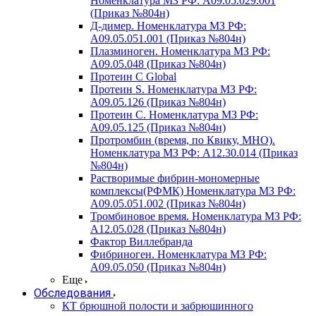
Номенклатура МЗ РФ: A09.05.029.001
(Приказ №804н)
Д-димер. Номенклатура МЗ РФ:
A09.05.051.001 (Приказ №804н)
Плазминоген. Номенклатура МЗ РФ:
A09.05.048 (Приказ №804н)
Протеин C Global
Протеин S. Номенклатура МЗ РФ:
A09.05.126 (Приказ №804н)
Протеин С. Номенклатура МЗ РФ:
A09.05.125 (Приказ №804н)
Протромбин (время, по Квику, МНО).
Номенклатура МЗ РФ: A12.30.014 (Приказ
№804н)
Растворимые фибрин-мономерные
комплексы(РФМК) Номенклатура МЗ РФ:
A09.05.051.002 (Приказ №804н)
Тромбиновое время. Номенклатура МЗ РФ:
A12.05.028 (Приказ №804н)
Фактор Виллебранда
Фибриноген. Номенклатура МЗ РФ:
A09.05.050 (Приказ №804н)
Еще
Обследования
КТ брюшной полости и забрюшинного