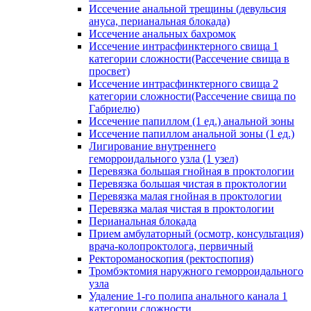
Иссечение анальной трещины (девульсия
ануса, перианальная блокада)
Иссечение анальных бахромок
Иссечение интрасфинктерного свища 1
категории сложности(Рассечение свища в
просвет)
Иссечение интрасфинктерного свища 2
категории сложности(Рассечение свища по
Габриелю)
Иссечение папиллом (1 ед.) анальной зоны
Иссечение папиллом анальной зоны (1 ед.)
Лигирование внутреннего
геморроидального узла (1 узел)
Перевязка большая гнойная в проктологии
Перевязка большая чистая в проктологии
Перевязка малая гнойная в проктологии
Перевязка малая чистая в проктологии
Перианальная блокада
Прием амбулаторный (осмотр, консультация)
врача-колопроктолога, первичный
Ректороманоскопия (ректоспопия)
Тромбэктомия наружного геморроидального
узла
Удаление 1-го полипа анального канала 1
категории сложности