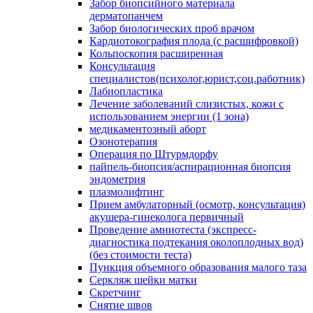
Забор биопсийного материала
дерматопанчем
Забор биологических проб врачом
Кардиотокография плода (с расшифровкой)
Кольпоскопия расширенная
Консультация
специалистов(психолог,юрист,соц.работник)
Лабиопластика
Лечение заболеваний слизистых, кожи с
использованием энергии (1 зона)
медикаментозный аборт
Озонотерапия
Операция по Штурмдорфу
пайпель-биопсия/аспирационная биопсия
эндометрия
плазмолифтинг
Прием амбулаторный (осмотр, консультация)
акушера-гинеколога первичный
Проведение амниотеста (экспресс-
диагностика подтекания околоплодных вод)
(без стоимости теста)
Пункция объемного образования малого таза
Серкляж шейки матки
Скретчинг
Снятие швов