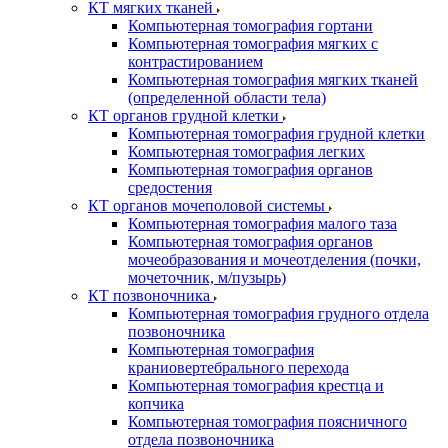
КТ мягких тканей
Компьютерная томография гортани
Компьютерная томография мягких с
контрастированием
Компьютерная томография мягких тканей
(определенной области тела)
КТ органов грудной клетки
Компьютерная томография грудной клетки
Компьютерная томография легких
Компьютерная томография органов
средостения
КТ органов мочеполовой системы
Компьютерная томография малого таза
Компьютерная томография органов
мочеобразования и мочеотделения (почки,
мочеточник, м/пузырь)
КТ позвоночника
Компьютерная томография грудного отдела
позвоночника
Компьютерная томография
краниовертебрального перехода
Компьютерная томография крестца и
копчика
Компьютерная томография поясничного
отдела позвоночника