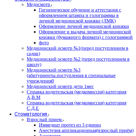
Медосмотр
Гигиеническое обучение и аттестация с
оформлением штампа и голограммы в
личной медицинской книжке (ЛМК)
Оформление личной медицинской книжки
Оформление и выдача личной медицинской
книжки (бумажного формата) с голограммой
фото
Медицинский осмотр №1(перед поступлением в
садик)
Медицинский осмотр №2 (перед поступлением в
школу)
Медицинский осмотр №3
(абитуриенты.поступления в специальные
учреждения0
Медицинский осмотр дети 1мес
Справка водительская (медкомиссия) категория
А,В.М
Справка водительская (медкомиссия) категория
С,Д,Е
Стоматология
Взрослый прием
Иммедиат протез из 3 единиц
Анестезия аппликационная(взрослый приём)
Анестезия