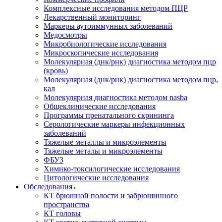
Комплексные исследования методом ПЦР
Лекарственный мониторинг
Маркеры аутоиммунных заболеваний
Медосмотры
Микробиологические исследования
Микроскопические исследования
Молекулярная (днк/рнк) диагностика методом пцр
(кровь)
Молекулярная (днк/рнк) диагностика методом пцр,
кал
Молекулярная диагностика методом nasba
Общеклинические исследования
Программы пренатального скрининга
Серологические маркеры инфекционных
заболеваний
Тяжелые металлы и микроэлементы
Тяжелые металы и микроэлементы
ФБУЗ
Химико-токсилогические исследования
Цитологические исследования
Обследования
КТ брюшной полости и забрюшинного
пространства
КТ головы