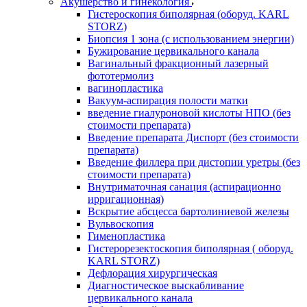
Акушерство и гинекология
Гистероскопия биполярная (оборуд. KARL
STORZ)
Биопсия 1 зона (с использованием энергии)
Бужирование цервикального канала
Вагинальный фракционный лазерный
фототермолиз
вагинопластика
Вакуум-аспирация полости матки
введение гиалуроновой кислоты НПО (без
стоимости препарата)
Введение препарата Диспорт (без стоимости
препарата)
Введение филлера при дистопии уретры (без
стоимости препарата)
Внутриматочная санация (аспирационно
ирригационная)
Вскрытие абсцесса бартолиниевой железы
Вульвоскопия
Гименопластика
Гистерорезектоскопия биполярная ( оборуд.
KARL STORZ)
Дефлорация хирургическая
Диагностическое выскабливание
цервикального канала