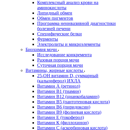
Комплексный анализ крови на
аминокислоты
Липидный обмен
Обмен пигментов
Программа неинвазивной диагностики
болезней печени
Специфические белки
Ферменты
Электролиты и микроэлементы
Биохимия мочи
Исследование конкремента
Разовая порция мочи
Суточная порция мочи
Витамины, жирные кислоты
25-OH витамин D, суммарный
(кальциферол) ИХЛА
Витамин А (ретинол)
Витамин В1 (тиамин)
Витамин В12 (цианкобаламин)
Витамин В5 (пантотеновая кислота)
Витамин В6 (пиридоксин)
Витамин В9 (фолиевая кислота)
Витамин Е (токоферол)
Витамин К (филлохинон)
Витамин С (аскорбиновая кислота)