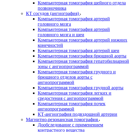
Компьютерная томография шейного отдела
позвоночника
КТ сосудов (ангиография)
Компьютерная томография артерий
головного мозга
Компьютерная томография артерий
головного мозга и шеи
Компьютерная томография артерий нижних
конечностей
Компьютерная томография артерий шеи
Компьютерная томография брюшной аорты
Компьютерная томография гепатобилиарной
зоны с ангиопрограммой
Компьютерная томография грудного и
брюшного отделов аорты с
ангиопрограммой
Компьютерная томография грудной аорты
Компьютерная томография легких и
средостения с ангиопрограммой
Компьютерная томография почек
ангиопрограммой
КТ-ангиография подвздошной артерии
Магнитно-резонансная томография
Дообследование с применением
контрастного вещества