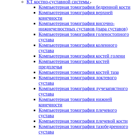
КТ костно-суставной системы
Компьютерная томография бедренной кости
Компьютерная томография верхней
конечности
Компьютерная томография височно-
нижнечелюстных суставов (пара суставов)
Компьютерная томография голеностопного
сустава
Компьютерная томография коленного
сустава
Компьютерная томография костей голени
Компьютерная томография костей
предплечья
Компьютерная томография костей таза
Компьютерная томография локтевого
сустава
Компьютерная томография лучезапястного
сустава
Компьютерная томография нижней
конечности
Компьютерная томография плечевого
сустава
Компьютерная томография плечевой кости
Компьютерная томография тазобедренного
сустава