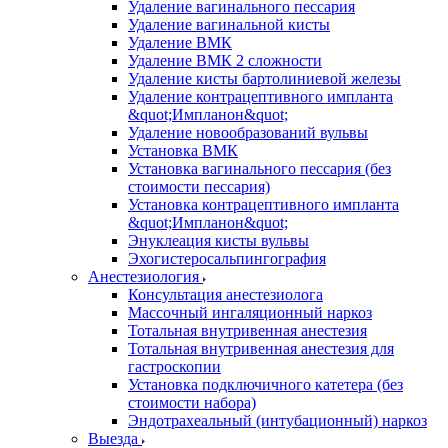
Удаление вагинального пессария
Удаление вагинальной кисты
Удаление ВМК
Удаление ВМК 2 сложности
Удаление кисты бартолиниевой железы
Удаление контрацептивного импланта
&quot;Импланон&quot;
Удаление новообразований вульвы
Установка ВМК
Установка вагинального пессария (без
стоимости пессария)
Установка контрацептивного импланта
&quot;Импланон&quot;
Энуклеация кисты вульвы
Эхогистеросальпингография
Анестезиология
Консультация анестезиолога
Массочный ингаляционный наркоз
Тотальная внутривенная анестезия
Тотальная внутривенная анестезия для
гастроскопии
Установка подключичного катетера (без
стоимости набора)
Эндотрахеальный (интубационный) наркоз
Выезда