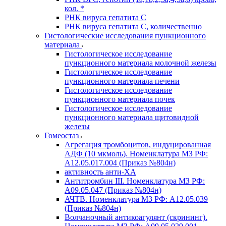
кол. *
РНК вируса гепатита C
РНК вируса гепатита C, количественно
Гистологические исследования пункционного
материала
Гистологическое исследование
пункционного материала молочной железы
Гистологическое исследование
пункционного материала печени
Гистологическое исследование
пункционного материала почек
Гистологическое исследование
пункционного материала щитовидной
железы
Гомеостаз
Агрегация тромбоцитов, индуцированная
АДФ (10 мкмоль). Номенклатура МЗ РФ:
A12.05.017.004 (Приказ №804н)
активность анти-ХА
Антитромбин III. Номенклатура МЗ РФ:
A09.05.047 (Приказ №804н)
АЧТВ. Номенклатура МЗ РФ: A12.05.039
(Приказ №804н)
Волчаночный антикоагулянт (скрининг).