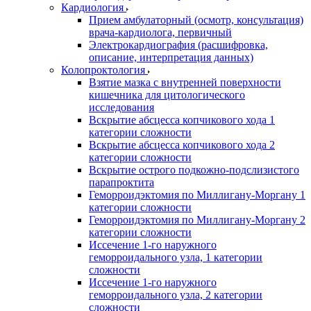
Кардиология
Прием амбулаторный (осмотр, консультация)
врача-кардиолога, первичный
Электрокардиография (расшифровка,
описание, интерпретация данных)
Колопроктология
Взятие мазка с внутренней поверхности
кишечника для цитологического
исследования
Вскрытие абсцесса копчикового хода 1
категории сложности
Вскрытие абсцесса копчикового хода 2
категории сложности
Вскрытие острого подкожно-подслизистого
парапроктита
Геморроидэктомия по Миллигану-Моргану 1
категории сложности
Геморроидэктомия по Миллигану-Моргану 2
категории сложности
Иссечение 1-го наружного
геморроидального узла, 1 категории
сложности
Иссечение 1-го наружного
геморроидального узла, 2 категории
сложности