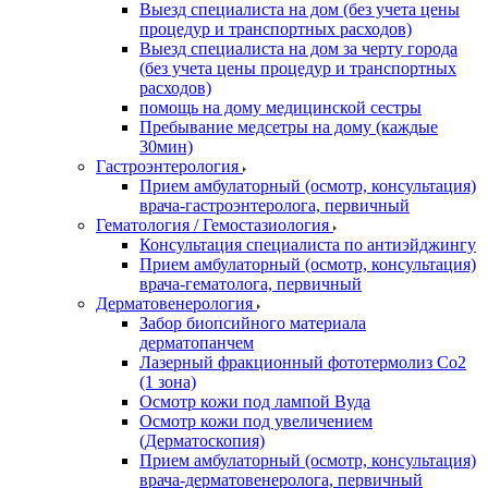
Выезд специалиста на дом (без учета цены
процедур и транспортных расходов)
Выезд специалиста на дом за черту города
(без учета цены процедур и транспортных
расходов)
помощь на дому медицинской сестры
Пребывание медсетры на дому (каждые
30мин)
Гастроэнтерология
Прием амбулаторный (осмотр, консультация)
врача-гастроэнтеролога, первичный
Гематология / Гемостазиология
Консультация специалиста по антиэйджингу
Прием амбулаторный (осмотр, консультация)
врача-гематолога, первичный
Дерматовенерология
Забор биопсийного материала
дерматопанчем
Лазерный фракционный фототермолиз Со2
(1 зона)
Осмотр кожи под лампой Вуда
Осмотр кожи под увеличением
(Дерматоскопия)
Прием амбулаторный (осмотр, консультация)
врача-дерматовенеролога, первичный