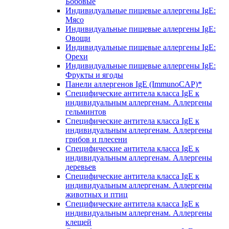
Бобовые
Индивидуальные пищевые аллергены IgE:
Мясо
Индивидуальные пищевые аллергены IgE:
Овощи
Индивидуальные пищевые аллергены IgE:
Орехи
Индивидуальные пищевые аллергены IgE:
Фрукты и ягоды
Панели аллергенов IgE (ImmunoCAP)*
Специфические антитела класса IgE к
индивидуальным аллергенам. Аллергены
гельминтов
Специфические антитела класса IgE к
индивидуальным аллергенам. Аллергены
грибов и плесени
Специфические антитела класса IgE к
индивидуальным аллергенам. Аллергены
деревьев
Специфические антитела класса IgE к
индивидуальным аллергенам. Аллергены
животных и птиц
Специфические антитела класса IgE к
индивидуальным аллергенам. Аллергены
клещей