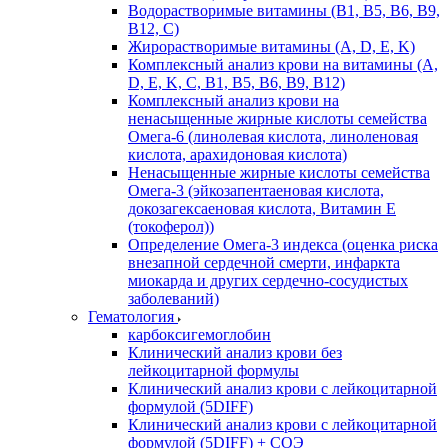
Водорастворимые витамины (B1, B5, B6, В9,
В12, С)
Жирорастворимые витамины (A, D, E, K)
Комплексный анализ крови на витамины (A,
D, E, K, C, B1, B5, B6, В9, B12)
Комплексный анализ крови на
ненасыщенные жирные кислоты семейства
Омега-6 (линолевая кислота, линоленовая
кислота, арахидоновая кислота)
Ненасыщенные жирные кислоты семейства
Омега-3 (эйкозапентаеновая кислота,
докозагексаеновая кислота, Витамин E
(токоферол))
Определение Омега-3 индекса (оценка риска
внезапной сердечной смерти, инфаркта
миокарда и других сердечно-сосудистых
заболеваний)
Гематология
карбоксигемоглобин
Клинический анализ крови без
лейкоцитарной формулы
Клинический анализ крови с лейкоцитарной
формулой (5DIFF)
Клинический анализ крови с лейкоцитарной
формулой (5DIFF) + СОЭ