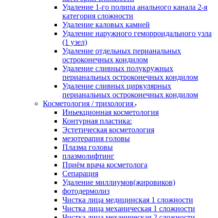
Удаление 1-го полипа анального канала 2-я
категория сложности
Удаление каловых камней
Удаление наружного геморроидального узла
(1 узел)
Удаление отдельных перианальных
остроконечных кондилом
Удаление сливных полукружных
перианальных остроконечных кондилом
Удаление сливных циркулярных
перианальных остроконечных кондилом
Косметология / трихология
Иньекционная косметология
Контурная пластика:
Эстетическая косметология
мезотерапия головы
Плазма головы
плазмолифтинг
Приём врача косметолога
Сепарация
Удаление миллиумов(жировиков)
фотодермолиз
Чистка лица медицинская 1 сложности
Чистка лица механическая 1 сложности
Чистка лица механическая 2 сложности