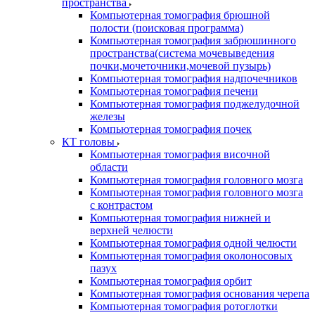
пространства
Компьютерная томография брюшной
полости (поисковая программа)
Компьютерная томография забрюшинного
пространства(система мочевыведения
почки,мочеточники,мочевой пузырь)
Компьютерная томография надпочечников
Компьютерная томография печени
Компьютерная томография поджелудочной
железы
Компьютерная томография почек
КТ головы
Компьютерная томография височной
области
Компьютерная томография головного мозга
Компьютерная томография головного мозга
с контрастом
Компьютерная томография нижней и
верхней челюсти
Компьютерная томография одной челюсти
Компьютерная томография околоносовых
пазух
Компьютерная томография орбит
Компьютерная томография основания черепа
Компьютерная томография ротоглотки