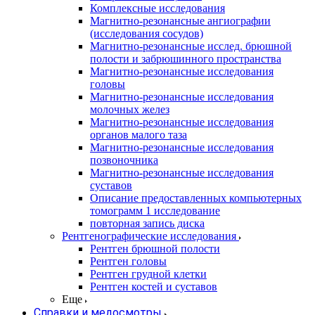
Комплексные исследования
Магнитно-резонансные ангиографии
(исследования сосудов)
Магнитно-резонансные исслед. брюшной
полости и забрюшинного пространства
Магнитно-резонансные исследования
головы
Магнитно-резонансные исследования
молочных желез
Магнитно-резонансные исследования
органов малого таза
Магнитно-резонансные исследования
позвоночника
Магнитно-резонансные исследования
суставов
Описание предоставленных компьютерных
томограмм 1 исследование
повторная запись диска
Рентгенографические исследования
Рентген брюшной полости
Рентген головы
Рентген грудной клетки
Рентген костей и суставов
Еще
Справки и медосмотры