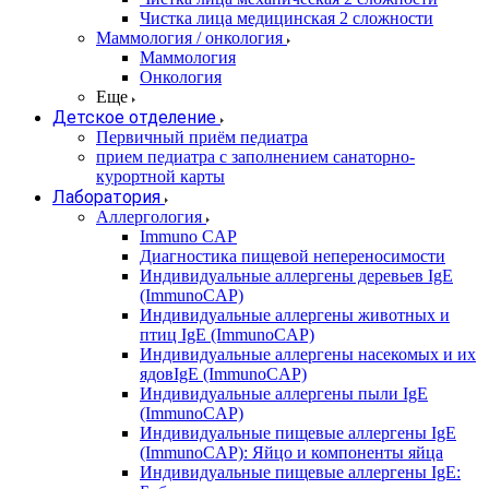
Чистка лица медицинская 2 сложности
Маммология / онкология
Маммология
Онкология
Еще
Детское отделение
Первичный приём педиатра
прием педиатра с заполнением санаторно-
курортной карты
Лаборатория
Аллергология
Immuno CAP
Диагностика пищевой непереносимости
Индивидуальные аллергены деревьев IgE
(ImmunoCAP)
Индивидуальные аллергены животных и
птиц IgE (ImmunoCAP)
Индивидуальные аллергены насекомых и их
ядовIgE (ImmunoCAP)
Индивидуальные аллергены пыли IgE
(ImmunoCAP)
Индивидуальные пищевые аллергены IgE
(ImmunoCAP): Яйцо и компоненты яйца
Индивидуальные пищевые аллергены IgE: