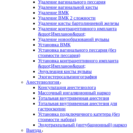
Удаление вагинального пессария
Удаление вагинальной кисты
Удаление ВМК
Удаление ВМК 2 сложности
Удаление кисты бартолиниевой железы
Удаление контрацептивного импланта
&quot;Импланон&quot;
Удаление новообразований вульвы
Установка ВМК
Установка вагинального пессария (без
стоимости пессария)
Установка контрацептивного импланта
&quot;Импланон&quot;
Энуклеация кисты вульвы
Эхогистеросальпингография
Анестезиология
Консультация анестезиолога
Массочный ингаляционный наркоз
Тотальная внутривенная анестезия
Тотальная внутривенная анестезия для
гастроскопии
Установка подключичного катетера (без
стоимости набора)
Эндотрахеальный (интубационный) наркоз
Выезда