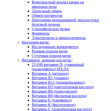
Комплексный анализ крови на
аминокислоты
Липидный обмен
Обмен пигментов
Программа неинвазивной диагностики
болезней печени
Специфические белки
Ферменты
Электролиты и микроэлементы
Биохимия мочи
Исследование конкремента
Разовая порция мочи
Суточная порция мочи
Витамины, жирные кислоты
25-OH витамин D, суммарный
(кальциферол) ИХЛА
Витамин А (ретинол)
Витамин В1 (тиамин)
Витамин В12 (цианкобаламин)
Витамин В5 (пантотеновая кислота)
Витамин В6 (пиридоксин)
Витамин В9 (фолиевая кислота)
Витамин Е (токоферол)
Витамин К (филлохинон)
Витамин С (аскорбиновая кислота)