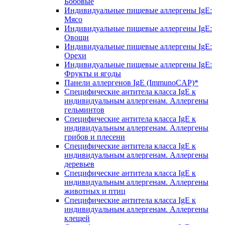
Бобовые
Индивидуальные пищевые аллергены IgE:
Мясо
Индивидуальные пищевые аллергены IgE:
Овощи
Индивидуальные пищевые аллергены IgE:
Орехи
Индивидуальные пищевые аллергены IgE:
Фрукты и ягоды
Панели аллергенов IgE (ImmunoCAP)*
Специфические антитела класса IgE к
индивидуальным аллергенам. Аллергены
гельминтов
Специфические антитела класса IgE к
индивидуальным аллергенам. Аллергены
грибов и плесени
Специфические антитела класса IgE к
индивидуальным аллергенам. Аллергены
деревьев
Специфические антитела класса IgE к
индивидуальным аллергенам. Аллергены
животных и птиц
Специфические антитела класса IgE к
индивидуальным аллергенам. Аллергены
клещей