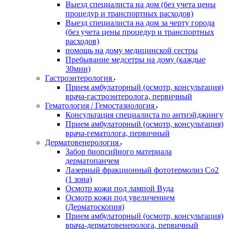
Выезд специалиста на дом (без учета цены
процедур и транспортных расходов)
Выезд специалиста на дом за черту города
(без учета цены процедур и транспортных
расходов)
помощь на дому медицинской сестры
Пребывание медсетры на дому (каждые
30мин)
Гастроэнтерология
Прием амбулаторный (осмотр, консультация)
врача-гастроэнтеролога, первичный
Гематология / Гемостазиология
Консультация специалиста по антиэйджингу
Прием амбулаторный (осмотр, консультация)
врача-гематолога, первичный
Дерматовенерология
Забор биопсийного материала
дерматопанчем
Лазерный фракционный фототермолиз Со2
(1 зона)
Осмотр кожи под лампой Вуда
Осмотр кожи под увеличением
(Дерматоскопия)
Прием амбулаторный (осмотр, консультация)
врача-дерматовенеролога, первичный