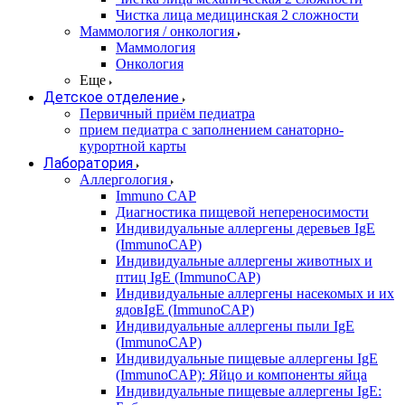
Чистка лица медицинская 2 сложности
Маммология / онкология
Маммология
Онкология
Еще
Детское отделение
Первичный приём педиатра
прием педиатра с заполнением санаторно-
курортной карты
Лаборатория
Аллергология
Immuno CAP
Диагностика пищевой непереносимости
Индивидуальные аллергены деревьев IgE
(ImmunoCAP)
Индивидуальные аллергены животных и
птиц IgE (ImmunoCAP)
Индивидуальные аллергены насекомых и их
ядовIgE (ImmunoCAP)
Индивидуальные аллергены пыли IgE
(ImmunoCAP)
Индивидуальные пищевые аллергены IgE
(ImmunoCAP): Яйцо и компоненты яйца
Индивидуальные пищевые аллергены IgE: