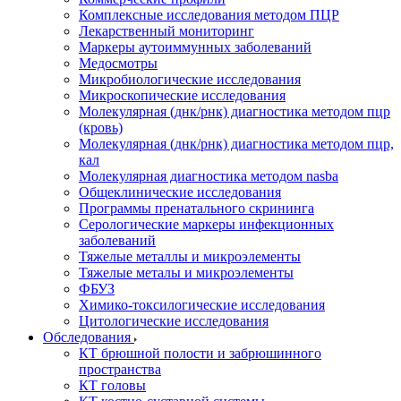
Комплексные исследования методом ПЦР
Лекарственный мониторинг
Маркеры аутоиммунных заболеваний
Медосмотры
Микробиологические исследования
Микроскопические исследования
Молекулярная (днк/рнк) диагностика методом пцр
(кровь)
Молекулярная (днк/рнк) диагностика методом пцр,
кал
Молекулярная диагностика методом nasba
Общеклинические исследования
Программы пренатального скрининга
Серологические маркеры инфекционных
заболеваний
Тяжелые металлы и микроэлементы
Тяжелые металы и микроэлементы
ФБУЗ
Химико-токсилогические исследования
Цитологические исследования
Обследования
КТ брюшной полости и забрюшинного
пространства
КТ головы