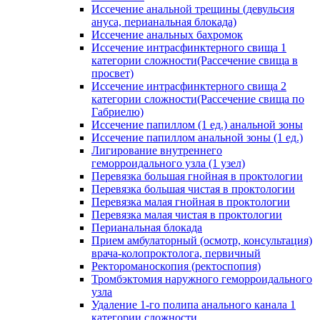
Иссечение анальной трещины (девульсия
ануса, перианальная блокада)
Иссечение анальных бахромок
Иссечение интрасфинктерного свища 1
категории сложности(Рассечение свища в
просвет)
Иссечение интрасфинктерного свища 2
категории сложности(Рассечение свища по
Габриелю)
Иссечение папиллом (1 ед.) анальной зоны
Иссечение папиллом анальной зоны (1 ед.)
Лигирование внутреннего
геморроидального узла (1 узел)
Перевязка большая гнойная в проктологии
Перевязка большая чистая в проктологии
Перевязка малая гнойная в проктологии
Перевязка малая чистая в проктологии
Перианальная блокада
Прием амбулаторный (осмотр, консультация)
врача-колопроктолога, первичный
Ректороманоскопия (ректоспопия)
Тромбэктомия наружного геморроидального
узла
Удаление 1-го полипа анального канала 1
категории сложности