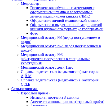
Медосмотр
Гигиеническое обучение и аттестация с
оформлением штампа и голограммы в
личной медицинской книжке (ЛМК)
Оформление личной медицинской книжки
Оформление и выдача личной медицинской
книжки (бумажного формата) с голограммой
фото
Медицинский осмотр №1(перед поступлением в
садик)
Медицинский осмотр №2 (перед поступлением в
школу)
Медицинский осмотр №3
(абитуриенты.поступления в специальные
учреждения0
Медицинский осмотр дети 1мес
Справка водительская (медкомиссия) категория
А,В.М
Справка водительская (медкомиссия) категория
С,Д,Е
Стоматология
Взрослый прием
Иммедиат протез из 3 единиц
Анестезия аппликационная(взрослый приём)
Анестезия