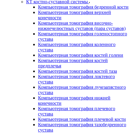
КТ костно-суставной системы
Компьютерная томография бедренной кости
Компьютерная томография верхней
конечности
Компьютерная томография височно-
нижнечелюстных суставов (пара суставов)
Компьютерная томография голеностопного
сустава
Компьютерная томография коленного
сустава
Компьютерная томография костей голени
Компьютерная томография костей
предплечья
Компьютерная томография костей таза
Компьютерная томография локтевого
сустава
Компьютерная томография лучезапястного
сустава
Компьютерная томография нижней
конечности
Компьютерная томография плечевого
сустава
Компьютерная томография плечевой кости
Компьютерная томография тазобедренного
сустава