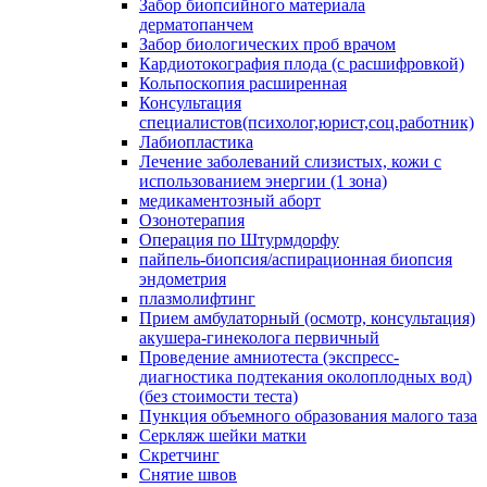
Забор биопсийного материала
дерматопанчем
Забор биологических проб врачом
Кардиотокография плода (с расшифровкой)
Кольпоскопия расширенная
Консультация
специалистов(психолог,юрист,соц.работник)
Лабиопластика
Лечение заболеваний слизистых, кожи с
использованием энергии (1 зона)
медикаментозный аборт
Озонотерапия
Операция по Штурмдорфу
пайпель-биопсия/аспирационная биопсия
эндометрия
плазмолифтинг
Прием амбулаторный (осмотр, консультация)
акушера-гинеколога первичный
Проведение амниотеста (экспресс-
диагностика подтекания околоплодных вод)
(без стоимости теста)
Пункция объемного образования малого таза
Серкляж шейки матки
Скретчинг
Снятие швов