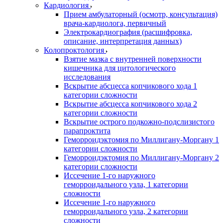
Кардиология
Прием амбулаторный (осмотр, консультация)
врача-кардиолога, первичный
Электрокардиография (расшифровка,
описание, интерпретация данных)
Колопроктология
Взятие мазка с внутренней поверхности
кишечника для цитологического
исследования
Вскрытие абсцесса копчикового хода 1
категории сложности
Вскрытие абсцесса копчикового хода 2
категории сложности
Вскрытие острого подкожно-подслизистого
парапроктита
Геморроидэктомия по Миллигану-Моргану 1
категории сложности
Геморроидэктомия по Миллигану-Моргану 2
категории сложности
Иссечение 1-го наружного
геморроидального узла, 1 категории
сложности
Иссечение 1-го наружного
геморроидального узла, 2 категории
сложности