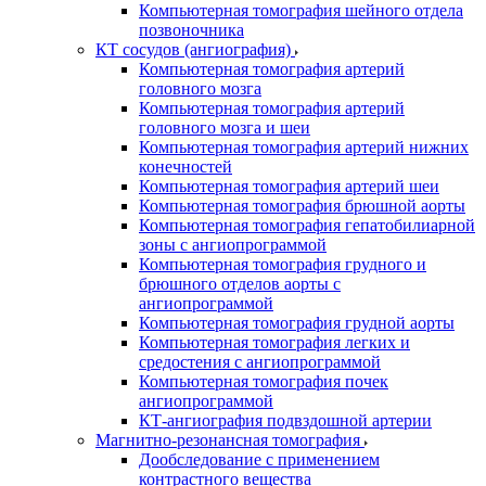
Компьютерная томография шейного отдела
позвоночника
КТ сосудов (ангиография)
Компьютерная томография артерий
головного мозга
Компьютерная томография артерий
головного мозга и шеи
Компьютерная томография артерий нижних
конечностей
Компьютерная томография артерий шеи
Компьютерная томография брюшной аорты
Компьютерная томография гепатобилиарной
зоны с ангиопрограммой
Компьютерная томография грудного и
брюшного отделов аорты с
ангиопрограммой
Компьютерная томография грудной аорты
Компьютерная томография легких и
средостения с ангиопрограммой
Компьютерная томография почек
ангиопрограммой
КТ-ангиография подвздошной артерии
Магнитно-резонансная томография
Дообследование с применением
контрастного вещества