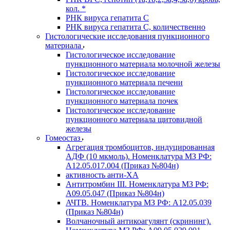
кол. *
РНК вируса гепатита C
РНК вируса гепатита C, количественно
Гистологические исследования пункционного
материала
Гистологическое исследование
пункционного материала молочной железы
Гистологическое исследование
пункционного материала печени
Гистологическое исследование
пункционного материала почек
Гистологическое исследование
пункционного материала щитовидной
железы
Гомеостаз
Агрегация тромбоцитов, индуцированная
АДФ (10 мкмоль). Номенклатура МЗ РФ:
A12.05.017.004 (Приказ №804н)
активность анти-ХА
Антитромбин III. Номенклатура МЗ РФ:
A09.05.047 (Приказ №804н)
АЧТВ. Номенклатура МЗ РФ: A12.05.039
(Приказ №804н)
Волчаночный антикоагулянт (скрининг).