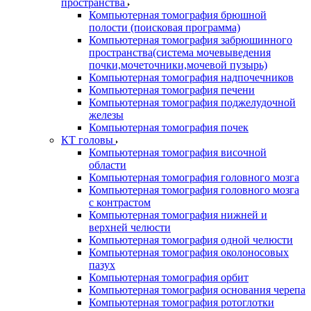
пространства
Компьютерная томография брюшной
полости (поисковая программа)
Компьютерная томография забрюшинного
пространства(система мочевыведения
почки,мочеточники,мочевой пузырь)
Компьютерная томография надпочечников
Компьютерная томография печени
Компьютерная томография поджелудочной
железы
Компьютерная томография почек
КТ головы
Компьютерная томография височной
области
Компьютерная томография головного мозга
Компьютерная томография головного мозга
с контрастом
Компьютерная томография нижней и
верхней челюсти
Компьютерная томография одной челюсти
Компьютерная томография околоносовых
пазух
Компьютерная томография орбит
Компьютерная томография основания черепа
Компьютерная томография ротоглотки