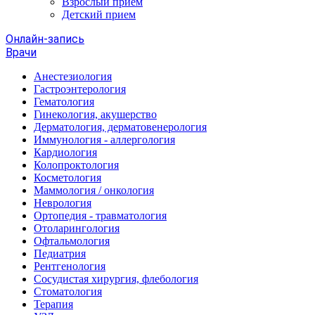
Взрослый прием
Детский прием
Онлайн-запись
Врачи
Анестезиология
Гастроэнтерология
Гематология
Гинекология, акушерство
Дерматология, дерматовенерология
Иммунология - аллергология
Кардиология
Колопроктология
Косметология
Маммология / онкология
Неврология
Ортопедия - травматология
Отоларингология
Офтальмология
Педиатрия
Рентгенология
Сосудистая хирургия, флебология
Стоматология
Терапия