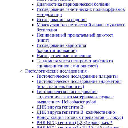
Диагностика периодической болезни
Исследование генетических полиморфизмов
методом пцр
Исследование на родство
Молекулярно-генетический анализ мужского
бесплодия
Неинвазивный пренатальный днк-тест
(нипт)
Исследование кариотипа
(кариотипирование)
Наследственные эпилепсии
Тандемная масс-спектрометрия(спектр
ацилкарнитинов,аминокислот)
Гистологические исследования
Гистологическое исследование плаценты
Гистологическое исследование эндометрия
(в т.ч. пайпель-биопсия)
Гистологическое исследование
эндоскопического материала желудка с
выявлением Helicobacter pylori
ДНК вируса гепатита B
ДНК вируса гепатита B, количественно
Консультация готовых препаратов (1 локус)
РНК ВГC, генотип (1,2,3) кровь, кач. *
РНК ВГC, генотип (1a,1b,2,3a,4,5a,6) кровь,