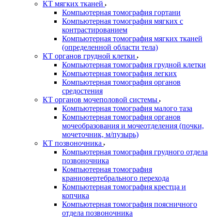
КТ мягких тканей
Компьютерная томография гортани
Компьютерная томография мягких с
контрастированием
Компьютерная томография мягких тканей
(определенной области тела)
КТ органов грудной клетки
Компьютерная томография грудной клетки
Компьютерная томография легких
Компьютерная томография органов
средостения
КТ органов мочеполовой системы
Компьютерная томография малого таза
Компьютерная томография органов
мочеобразования и мочеотделения (почки,
мочеточник, м/пузырь)
КТ позвоночника
Компьютерная томография грудного отдела
позвоночника
Компьютерная томография
краниовертебрального перехода
Компьютерная томография крестца и
копчика
Компьютерная томография поясничного
отдела позвоночника