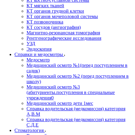
КТ костно-суставной системы
КТ мягких тканей
КТ органов грудной клетки
КТ органов мочеполовой системы
КТ позвоночника
КТ сосудов (ангиография)
Магнитно-резонансная томография
Рентгенографические исследования
УЗД
Эндоскопия
Справки и медосмотры
Медосмотр
Медицинский осмотр №1(перед поступлением в
садик)
Медицинский осмотр №2 (перед поступлением в
школу)
Медицинский осмотр №3
(абитуриенты.поступления в специальные
учреждения0
Медицинский осмотр дети 1мес
Справка водительская (медкомиссия) категория
А,В.М
Справка водительская (медкомиссия) категория
С,Д,Е
Стоматология