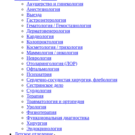
Акушерство и гинекология
Анестезиология
Выезда
Гастроэнтерология
Гематология / Гемостазиология
Дерматовенерология
Кардиология
Колопроктология
Косметология / трихология
Маммология / онкология
Неврология
Отоларингология (ЛОР)
Офтальмология
Психиатрия
Сердечно-сосудистая хирургия, флебология
Сестринское дело
Сурдология
Терапия
Травматология и ортопедия
Урология
Физиотерапия
Функциональная диагностика
Хирургия
Эндокринология
Детское отделение