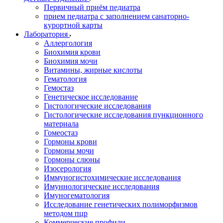
Первичный приём педиатра
прием педиатра с заполнением санаторно-
курортной карты
Лаборатория
Аллергология
Биохимия крови
Биохимия мочи
Витамины, жирные кислоты
Гематология
Гемостаз
Генетическое исследование
Гистологические исследования
Гистологические исследования пункционного
материала
Гомеостаз
Гормоны крови
Гормоны мочи
Гормоны слюны
Изосерология
Иммуногистохимические исследования
Имуннологические исследования
Имуногематология
Исследование генетических полиморфизмов
методом пцр
Коммерческие профили