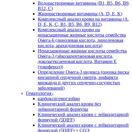
Водорастворимые витамины (B1, B5, B6, В9,
В12, С)
Жирорастворимые витамины (A, D, E, K)
Комплексный анализ крови на витамины (A,
D, E, K, C, B1, B5, B6, В9, B12)
Комплексный анализ крови на
ненасыщенные жирные кислоты семейства
Омега-6 (линолевая кислота, линоленовая
кислота, арахидоновая кислота)
Ненасыщенные жирные кислоты семейства
Омега-3 (эйкозапентаеновая кислота,
докозагексаеновая кислота, Витамин E
(токоферол))
Определение Омега-3 индекса (оценка риска
внезапной сердечной смерти, инфаркта
миокарда и других сердечно-сосудистых
заболеваний)
Гематология
карбоксигемоглобин
Клинический анализ крови без
лейкоцитарной формулы
Клинический анализ крови с лейкоцитарной
формулой (5DIFF)
Клинический анализ крови с лейкоцитарной
формулой (5DIFF) + СОЭ