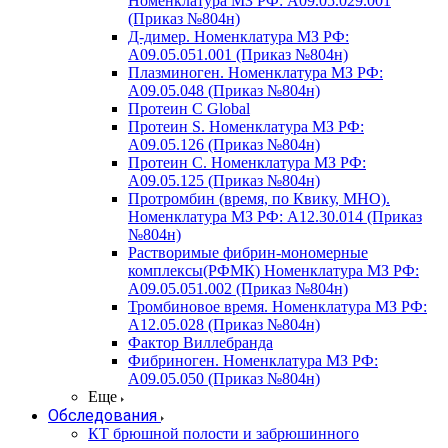
Номенклатура МЗ РФ: A09.05.029.001
(Приказ №804н)
Д-димер. Номенклатура МЗ РФ:
A09.05.051.001 (Приказ №804н)
Плазминоген. Номенклатура МЗ РФ:
A09.05.048 (Приказ №804н)
Протеин C Global
Протеин S. Номенклатура МЗ РФ:
A09.05.126 (Приказ №804н)
Протеин С. Номенклатура МЗ РФ:
A09.05.125 (Приказ №804н)
Протромбин (время, по Квику, МНО).
Номенклатура МЗ РФ: A12.30.014 (Приказ
№804н)
Растворимые фибрин-мономерные
комплексы(РФМК) Номенклатура МЗ РФ:
A09.05.051.002 (Приказ №804н)
Тромбиновое время. Номенклатура МЗ РФ:
A12.05.028 (Приказ №804н)
Фактор Виллебранда
Фибриноген. Номенклатура МЗ РФ:
A09.05.050 (Приказ №804н)
Еще
Обследования
КТ брюшной полости и забрюшинного