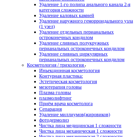
Удаление 1-го полипа анального канала 2-я
категория сложности
Удаление каловых камней
Удаление наружного геморроидального узла
(1 узел)
Удаление отдельных перианальных
остроконечных кондилом
Удаление сливных полукружных
перианальных остроконечных кондилом
Удаление сливных циркулярных
перианальных остроконечных кондилом
Косметология / трихология
Иньекционная косметология
Контурная пластика:
Эстетическая косметология
мезотерапия головы
Плазма головы
плазмолифтинг
Приём врача косметолога
Сепарация
Удаление миллиумов(жировиков)
фотодермолиз
Чистка лица медицинская 1 сложности
Чистка лица механическая 1 сложности
Чистка лица механическая 2 сложности