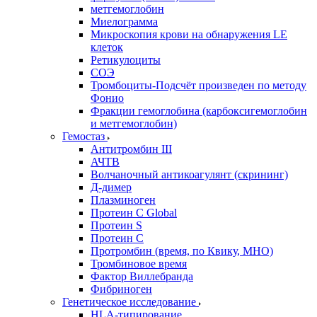
метгемоглобин
Миелограмма
Микроскопия крови на обнаружения LE
клеток
Ретикулоциты
СОЭ
Тромбоциты-Подсчёт произведен по методу
Фонио
Фракции гемоглобина (карбоксигемоглобин
и метгемоглобин)
Гемостаз
Антитромбин III
АЧТВ
Волчаночный антикоагулянт (скрининг)
Д-димер
Плазминоген
Протеин C Global
Протеин S
Протеин С
Протромбин (время, по Квику, МНО)
Тромбиновое время
Фактор Виллебранда
Фибриноген
Генетическое исследование
HLA-типирование