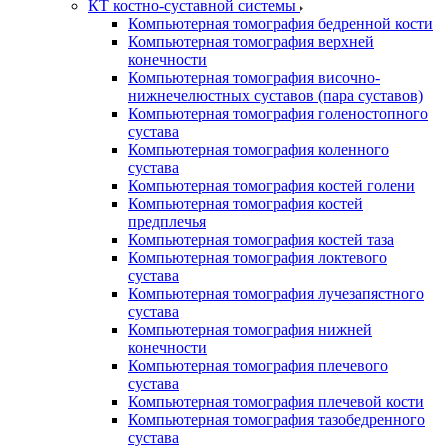
КТ костно-суставной системы
Компьютерная томография бедренной кости
Компьютерная томография верхней
конечности
Компьютерная томография височно-
нижнечелюстных суставов (пара суставов)
Компьютерная томография голеностопного
сустава
Компьютерная томография коленного
сустава
Компьютерная томография костей голени
Компьютерная томография костей
предплечья
Компьютерная томография костей таза
Компьютерная томография локтевого
сустава
Компьютерная томография лучезапястного
сустава
Компьютерная томография нижней
конечности
Компьютерная томография плечевого
сустава
Компьютерная томография плечевой кости
Компьютерная томография тазобедренного
сустава