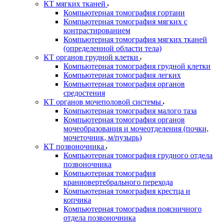
КТ мягких тканей
Компьютерная томография гортани
Компьютерная томография мягких с
контрастированием
Компьютерная томография мягких тканей
(определенной области тела)
КТ органов грудной клетки
Компьютерная томография грудной клетки
Компьютерная томография легких
Компьютерная томография органов
средостения
КТ органов мочеполовой системы
Компьютерная томография малого таза
Компьютерная томография органов
мочеобразования и мочеотделения (почки,
мочеточник, м/пузырь)
КТ позвоночника
Компьютерная томография грудного отдела
позвоночника
Компьютерная томография
краниовертебрального перехода
Компьютерная томография крестца и
копчика
Компьютерная томография поясничного
отдела позвоночника