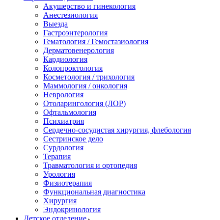
Акушерство и гинекология
Анестезиология
Выезда
Гастроэнтерология
Гематология / Гемостазиология
Дерматовенерология
Кардиология
Колопроктология
Косметология / трихология
Маммология / онкология
Неврология
Отоларингология (ЛОР)
Офтальмология
Психиатрия
Сердечно-сосудистая хирургия, флебология
Сестринское дело
Сурдология
Терапия
Травматология и ортопедия
Урология
Физиотерапия
Функциональная диагностика
Хирургия
Эндокринология
Детское отделение