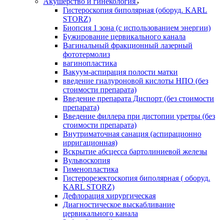
Акушерство и гинекология
Гистероскопия биполярная (оборуд. KARL
STORZ)
Биопсия 1 зона (с использованием энергии)
Бужирование цервикального канала
Вагинальный фракционный лазерный
фототермолиз
вагинопластика
Вакуум-аспирация полости матки
введение гиалуроновой кислоты НПО (без
стоимости препарата)
Введение препарата Диспорт (без стоимости
препарата)
Введение филлера при дистопии уретры (без
стоимости препарата)
Внутриматочная санация (аспирационно
ирригационная)
Вскрытие абсцесса бартолиниевой железы
Вульвоскопия
Гименопластика
Гистерорезектоскопия биполярная ( оборуд.
KARL STORZ)
Дефлорация хирургическая
Диагностическое выскабливание
цервикального канала