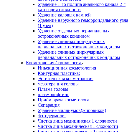
Удаление 1-го полипа анального канала 2-я
категория сложности
Удаление каловых камней
Удаление наружного геморроидального узла
(1 узел)
Удаление отдельных перианальных
остроконечных кондилом
Удаление сливных полукружных
перианальных остроконечных кондилом
Удаление сливных циркулярных
перианальных остроконечных кондилом
Косметология / трихология
Иньекционная косметология
Контурная пластика:
Эстетическая косметология
мезотерапия головы
Плазма головы
плазмолифтинг
Приём врача косметолога
Сепарация
Удаление миллиумов(жировиков)
фотодермолиз
Чистка лица медицинская 1 сложности
Чистка лица механическая 1 сложности
Чистка лица механическая 2 сложности