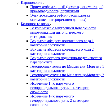
Кардиология
Прием амбулаторный (осмотр, консультация)
врача-кардиолога, первичный
Электрокардиография (расшифровка,
описание, интерпретация данных)
Колопроктология
Взятие мазка с внутренней поверхности
кишечника для цитологического
исследования
Вскрытие абсцесса копчикового хода 1
категории сложности
Вскрытие абсцесса копчикового хода 2
категории сложности
Вскрытие острого подкожно-подслизистого
парапроктита
Геморроидэктомия по Миллигану-Моргану 1
категории сложности
Геморроидэктомия по Миллигану-Моргану 2
категории сложности
Иссечение 1-го наружного
геморроидального узла, 1 категории
сложности
Иссечение 1-го наружного
геморроидального узла, 2 категории
сложности