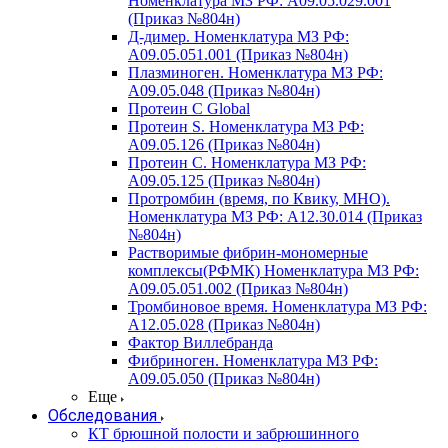
Номенклатура МЗ РФ: A09.05.029.001
(Приказ №804н)
Д-димер. Номенклатура МЗ РФ:
A09.05.051.001 (Приказ №804н)
Плазминоген. Номенклатура МЗ РФ:
A09.05.048 (Приказ №804н)
Протеин C Global
Протеин S. Номенклатура МЗ РФ:
A09.05.126 (Приказ №804н)
Протеин С. Номенклатура МЗ РФ:
A09.05.125 (Приказ №804н)
Протромбин (время, по Квику, МНО).
Номенклатура МЗ РФ: A12.30.014 (Приказ
№804н)
Растворимые фибрин-мономерные
комплексы(РФМК) Номенклатура МЗ РФ:
A09.05.051.002 (Приказ №804н)
Тромбиновое время. Номенклатура МЗ РФ:
A12.05.028 (Приказ №804н)
Фактор Виллебранда
Фибриноген. Номенклатура МЗ РФ:
A09.05.050 (Приказ №804н)
Еще
Обследования
КТ брюшной полости и забрюшинного