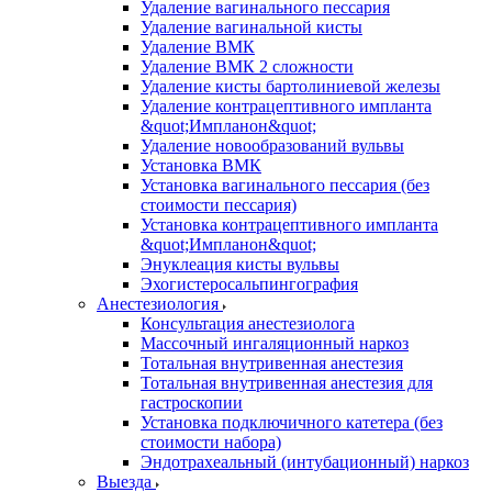
Удаление вагинального пессария
Удаление вагинальной кисты
Удаление ВМК
Удаление ВМК 2 сложности
Удаление кисты бартолиниевой железы
Удаление контрацептивного импланта
&quot;Импланон&quot;
Удаление новообразований вульвы
Установка ВМК
Установка вагинального пессария (без
стоимости пессария)
Установка контрацептивного импланта
&quot;Импланон&quot;
Энуклеация кисты вульвы
Эхогистеросальпингография
Анестезиология
Консультация анестезиолога
Массочный ингаляционный наркоз
Тотальная внутривенная анестезия
Тотальная внутривенная анестезия для
гастроскопии
Установка подключичного катетера (без
стоимости набора)
Эндотрахеальный (интубационный) наркоз
Выезда