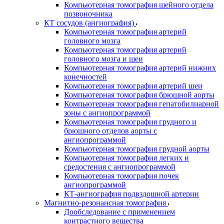
Компьютерная томография шейного отдела
позвоночника
КТ сосудов (ангиография)
Компьютерная томография артерий
головного мозга
Компьютерная томография артерий
головного мозга и шеи
Компьютерная томография артерий нижних
конечностей
Компьютерная томография артерий шеи
Компьютерная томография брюшной аорты
Компьютерная томография гепатобилиарной
зоны с ангиопрограммой
Компьютерная томография грудного и
брюшного отделов аорты с
ангиопрограммой
Компьютерная томография грудной аорты
Компьютерная томография легких и
средостения с ангиопрограммой
Компьютерная томография почек
ангиопрограммой
КТ-ангиография подвздошной артерии
Магнитно-резонансная томография
Дообследование с применением
контрастного вещества