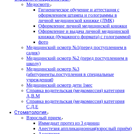
Медосмотр
Гигиеническое обучение и аттестация с
оформлением штампа и голограммы в
личной медицинской книжке (ЛМК)
Оформление личной медицинской книжки
Оформление и выдача личной медицинской
книжки (бумажного формата) с голограммой
фото
Медицинский осмотр №1(перед поступлением в
садик)
Медицинский осмотр №2 (перед поступлением в
школу)
Медицинский осмотр №3
(абитуриенты.поступления в специальные
учреждения0
Медицинский осмотр дети 1мес
Справка водительская (медкомиссия) категория
А,В.М
Справка водительская (медкомиссия) категория
С,Д,Е
Стоматология
Взрослый прием
Иммедиат протез из 3 единиц
Анестезия аппликационная(взрослый приём)
Анестезия