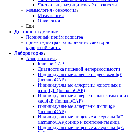
Чистка лица медицинская 2 сложности
Маммология / онкология
Маммология
Онкология
Еще
Детское отделение
Первичный приём педиатра
прием педиатра с заполнением санаторно-
курортной карты
Лаборатория
Аллергология
Immuno CAP
Диагностика пищевой непереносимости
Индивидуальные аллергены деревьев IgE
(ImmunoCAP)
Индивидуальные аллергены животных и
птиц IgE (ImmunoCAP)
Индивидуальные аллергены насекомых и их
ядовIgE (ImmunoCAP)
Индивидуальные аллергены пыли IgE
(ImmunoCAP)
Индивидуальные пищевые аллергены IgE
(ImmunoCAP): Яйцо и компоненты яйца
Индивидуальные пищевые аллергены IgE: