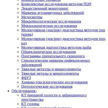
Комплексные исследования методом ПЦР
Лекарственный мониторинг
Маркеры аутоиммунных заболеваний
Медосмотры
Микробиологические исследования
Микроскопические исследования
Молекулярная (днк/рнк) диагностика методом пцр
(кровь)
Молекулярная (днк/рнк) диагностика методом пцр,
кал
Молекулярная диагностика методом nasba
Общеклинические исследования
Программы пренатального скрининга
Серологические маркеры инфекционных
заболеваний
Тяжелые металлы и микроэлементы
Тяжелые металы и микроэлементы
ФБУЗ
Химико-токсилогические исследования
Цитологические исследования
Обследования
КТ брюшной полости и забрюшинного
пространства
КТ головы