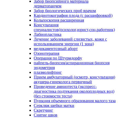
Забор биопсийного материала
дерматопанчем
Забор биологических проб врачом
Кардиотокография плода (с расшифровкой)
Кольпоскопия расширенная
Консультация
специалистов(психолог,юрист,соц.работник)
Лабиопластика
Лечение заболеваний слизистых, кожи с
использованием энергии (1 зона)
медикаментозный аборт
Озонотерапия
Операция по Штурмдорфу
пайпель-биопсия/аспирационная биопсия
эндометрия
плазмолифтинг
Прием амбулаторный (осмотр, консультация)
акушера-гинеколога первичный
Проведение амниотеста (экспресс-
диагностика подтекания околоплодных вод)
(без стоимости теста)
Пункция объемного образования малого таза
Серкляж шейки матки
Скретчинг
Снятие швов