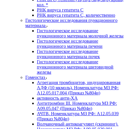
кол. *
РНК вируса гепатита C
РНК вируса гепатита C, количественно
Гистологические исследования пункционного
материала
Гистологическое исследование
пункционного материала молочной железы
Гистологическое исследование
пункционного материала печени
Гистологическое исследование
пункционного материала почек
Гистологическое исследование
пункционного материала щитовидной
железы
Гомеостаз
Агрегация тромбоцитов, индуцированная
АДФ (10 мкмоль). Номенклатура МЗ РФ:
A12.05.017.004 (Приказ №804н)
активность анти-ХА
Антитромбин III. Номенклатура МЗ РФ:
A09.05.047 (Приказ №804н)
АЧТВ. Номенклатура МЗ РФ: A12.05.039
(Приказ №804н)
Волчаночный антикоагулянт (скрининг).