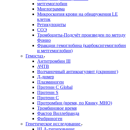
метгемоглобин
Миелограмма
Микроскопия крови на обнаружения LE
клеток
Ретикулоциты
СОЭ
Тромбоциты-Подсчёт произведен по методу
Фонио
Фракции гемоглобина (карбоксигемоглобин
и метгемоглобин)
Гемостаз
Антитромбин III
АЧТВ
Волчаночный антикоагулянт (скрининг)
Д-димер
Плазминоген
Протеин C Global
Протеин S
Протеин С
Протромбин (время, по Квику, МНО)
Тромбиновое время
Фактор Виллебранда
Фибриноген
Генетическое исследование
HLA-типирование