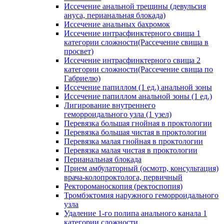
Иссечение анальной трещины (девульсия
ануса, перианальная блокада)
Иссечение анальных бахромок
Иссечение интрасфинктерного свища 1
категории сложности(Рассечение свища в
просвет)
Иссечение интрасфинктерного свища 2
категории сложности(Рассечение свища по
Габриелю)
Иссечение папиллом (1 ед.) анальной зоны
Иссечение папиллом анальной зоны (1 ед.)
Лигирование внутреннего
геморроидального узла (1 узел)
Перевязка большая гнойная в проктологии
Перевязка большая чистая в проктологии
Перевязка малая гнойная в проктологии
Перевязка малая чистая в проктологии
Перианальная блокада
Прием амбулаторный (осмотр, консультация)
врача-колопроктолога, первичный
Ректороманоскопия (ректоспопия)
Тромбэктомия наружного геморроидального
узла
Удаление 1-го полипа анального канала 1
категории сложности