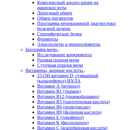
Комплексный анализ крови на
аминокислоты
Липидный обмен
Обмен пигментов
Программа неинвазивной диагностики
болезней печени
Специфические белки
Ферменты
Электролиты и микроэлементы
Биохимия мочи
Исследование конкремента
Разовая порция мочи
Суточная порция мочи
Витамины, жирные кислоты
25-OH витамин D, суммарный
(кальциферол) ИХЛА
Витамин А (ретинол)
Витамин В1 (тиамин)
Витамин В12 (цианкобаламин)
Витамин В5 (пантотеновая кислота)
Витамин В6 (пиридоксин)
Витамин В9 (фолиевая кислота)
Витамин Е (токоферол)
Витамин К (филлохинон)
Витамин С (аскорбиновая кислота)