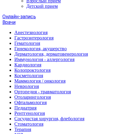
Взрослый прием
Детский прием
Онлайн-запись
Врачи
Анестезиология
Гастроэнтерология
Гематология
Гинекология, акушерство
Дерматология, дерматовенерология
Иммунология - аллергология
Кардиология
Колопроктология
Косметология
Маммология / онкология
Неврология
Ортопедия - травматология
Отоларингология
Офтальмология
Педиатрия
Рентгенология
Сосудистая хирургия, флебология
Стоматология
Терапия