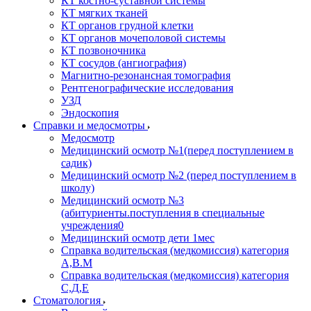
КТ костно-суставной системы
КТ мягких тканей
КТ органов грудной клетки
КТ органов мочеполовой системы
КТ позвоночника
КТ сосудов (ангиография)
Магнитно-резонансная томография
Рентгенографические исследования
УЗД
Эндоскопия
Справки и медосмотры
Медосмотр
Медицинский осмотр №1(перед поступлением в
садик)
Медицинский осмотр №2 (перед поступлением в
школу)
Медицинский осмотр №3
(абитуриенты.поступления в специальные
учреждения0
Медицинский осмотр дети 1мес
Справка водительская (медкомиссия) категория
А,В.М
Справка водительская (медкомиссия) категория
С,Д,Е
Стоматология