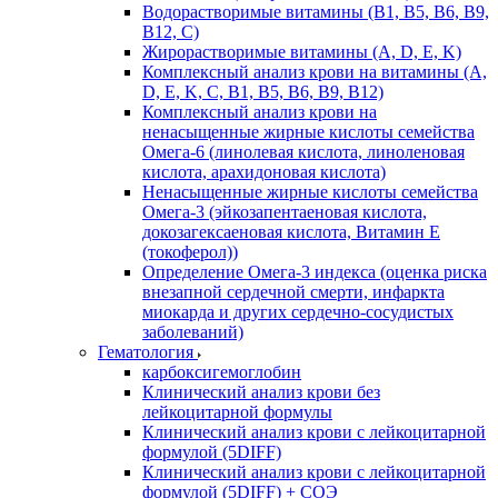
Водорастворимые витамины (B1, B5, B6, В9,
В12, С)
Жирорастворимые витамины (A, D, E, K)
Комплексный анализ крови на витамины (A,
D, E, K, C, B1, B5, B6, В9, B12)
Комплексный анализ крови на
ненасыщенные жирные кислоты семейства
Омега-6 (линолевая кислота, линоленовая
кислота, арахидоновая кислота)
Ненасыщенные жирные кислоты семейства
Омега-3 (эйкозапентаеновая кислота,
докозагексаеновая кислота, Витамин E
(токоферол))
Определение Омега-3 индекса (оценка риска
внезапной сердечной смерти, инфаркта
миокарда и других сердечно-сосудистых
заболеваний)
Гематология
карбоксигемоглобин
Клинический анализ крови без
лейкоцитарной формулы
Клинический анализ крови с лейкоцитарной
формулой (5DIFF)
Клинический анализ крови с лейкоцитарной
формулой (5DIFF) + СОЭ