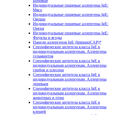
Бобовые
Индивидуальные пищевые аллергены IgE:
Мясо
Индивидуальные пищевые аллергены IgE:
Овощи
Индивидуальные пищевые аллергены IgE:
Орехи
Индивидуальные пищевые аллергены IgE:
Фрукты и ягоды
Панели аллергенов IgE (ImmunoCAP)*
Специфические антитела класса IgE к
индивидуальным аллергенам. Аллергены
гельминтов
Специфические антитела класса IgE к
индивидуальным аллергенам. Аллергены
грибов и плесени
Специфические антитела класса IgE к
индивидуальным аллергенам. Аллергены
деревьев
Специфические антитела класса IgE к
индивидуальным аллергенам. Аллергены
животных и птиц
Специфические антитела класса IgE к
индивидуальным аллергенам. Аллергены
клещей