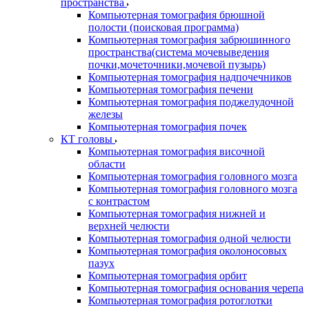
пространства
Компьютерная томография брюшной
полости (поисковая программа)
Компьютерная томография забрюшинного
пространства(система мочевыведения
почки,мочеточники,мочевой пузырь)
Компьютерная томография надпочечников
Компьютерная томография печени
Компьютерная томография поджелудочной
железы
Компьютерная томография почек
КТ головы
Компьютерная томография височной
области
Компьютерная томография головного мозга
Компьютерная томография головного мозга
с контрастом
Компьютерная томография нижней и
верхней челюсти
Компьютерная томография одной челюсти
Компьютерная томография околоносовых
пазух
Компьютерная томография орбит
Компьютерная томография основания черепа
Компьютерная томография ротоглотки