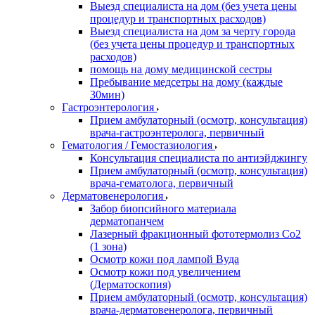
Выезд специалиста на дом (без учета цены
процедур и транспортных расходов)
Выезд специалиста на дом за черту города
(без учета цены процедур и транспортных
расходов)
помощь на дому медицинской сестры
Пребывание медсетры на дому (каждые
30мин)
Гастроэнтерология
Прием амбулаторный (осмотр, консультация)
врача-гастроэнтеролога, первичный
Гематология / Гемостазиология
Консультация специалиста по антиэйджингу
Прием амбулаторный (осмотр, консультация)
врача-гематолога, первичный
Дерматовенерология
Забор биопсийного материала
дерматопанчем
Лазерный фракционный фототермолиз Со2
(1 зона)
Осмотр кожи под лампой Вуда
Осмотр кожи под увеличением
(Дерматоскопия)
Прием амбулаторный (осмотр, консультация)
врача-дерматовенеролога, первичный