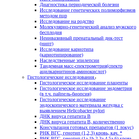
Диагностика периодической болезни
Исследование генетических полиморфизмов
методом пцр
Исследование на родство
Молекулярно-генетический анализ мужского
бесплодия
Неинвазивный пренатальный днк-тест
(нипт)
Исследование кариотипа
(кариотипирование)
Наследственные эпилепсии
Тандемная масс-спектрометрия(спектр
ацилкарнитинов,аминокислот)
Гистологические исследования
Гистологическое исследование плаценты
Гистологическое исследование эндометрия
(в т.ч. пайпель-биопсия)
Гистологическое исследование
эндоскопического материала желудка с
выявлением Helicobacter pylori
ДНК вируса гепатита B
ДНК вируса гепатита B, количественно
Консультация готовых препаратов (1 локус)
РНК ВГC, генотип (1,2,3) кровь, кач. *
РНК ВГC, генотип (1a,1b,2,3a,4,5a,6) кровь,