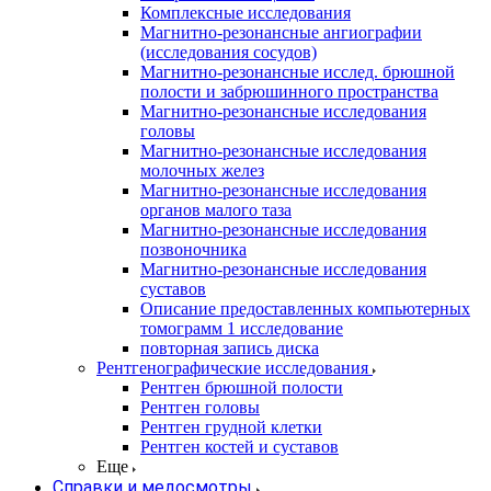
Комплексные исследования
Магнитно-резонансные ангиографии
(исследования сосудов)
Магнитно-резонансные исслед. брюшной
полости и забрюшинного пространства
Магнитно-резонансные исследования
головы
Магнитно-резонансные исследования
молочных желез
Магнитно-резонансные исследования
органов малого таза
Магнитно-резонансные исследования
позвоночника
Магнитно-резонансные исследования
суставов
Описание предоставленных компьютерных
томограмм 1 исследование
повторная запись диска
Рентгенографические исследования
Рентген брюшной полости
Рентген головы
Рентген грудной клетки
Рентген костей и суставов
Еще
Справки и медосмотры