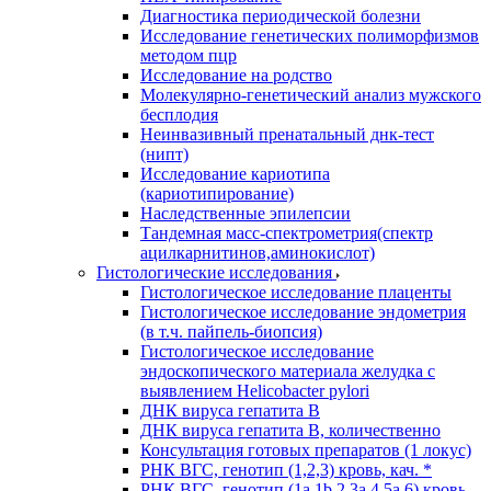
Диагностика периодической болезни
Исследование генетических полиморфизмов
методом пцр
Исследование на родство
Молекулярно-генетический анализ мужского
бесплодия
Неинвазивный пренатальный днк-тест
(нипт)
Исследование кариотипа
(кариотипирование)
Наследственные эпилепсии
Тандемная масс-спектрометрия(спектр
ацилкарнитинов,аминокислот)
Гистологические исследования
Гистологическое исследование плаценты
Гистологическое исследование эндометрия
(в т.ч. пайпель-биопсия)
Гистологическое исследование
эндоскопического материала желудка с
выявлением Helicobacter pylori
ДНК вируса гепатита B
ДНК вируса гепатита B, количественно
Консультация готовых препаратов (1 локус)
РНК ВГC, генотип (1,2,3) кровь, кач. *
РНК ВГC, генотип (1a,1b,2,3a,4,5a,6) кровь,