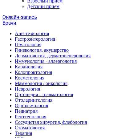
Взрослый прием
Детский прием
Онлайн-запись
Врачи
Анестезиология
Гастроэнтерология
Гематология
Гинекология, акушерство
Дерматология, дерматовенерология
Иммунология - аллергология
Кардиология
Колопроктология
Косметология
Маммология / онкология
Неврология
Ортопедия - травматология
Отоларингология
Офтальмология
Педиатрия
Рентгенология
Сосудистая хирургия, флебология
Стоматология
Терапия