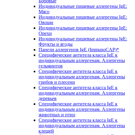
Бобовые
Индивидуальные пищевые аллергены IgE:
Мясо
Индивидуальные пищевые аллергены IgE:
Овощи
Индивидуальные пищевые аллергены IgE:
Орехи
Индивидуальные пищевые аллергены IgE:
Фрукты и ягоды
Панели аллергенов IgE (ImmunoCAP)*
Специфические антитела класса IgE к
индивидуальным аллергенам. Аллергены
гельминтов
Специфические антитела класса IgE к
индивидуальным аллергенам. Аллергены
грибов и плесени
Специфические антитела класса IgE к
индивидуальным аллергенам. Аллергены
деревьев
Специфические антитела класса IgE к
индивидуальным аллергенам. Аллергены
животных и птиц
Специфические антитела класса IgE к
индивидуальным аллергенам. Аллергены
клещей