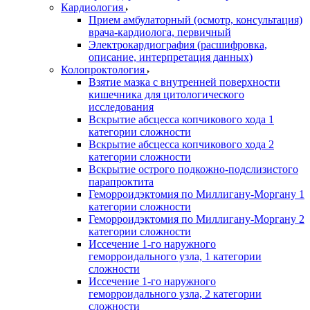
Кардиология
Прием амбулаторный (осмотр, консультация)
врача-кардиолога, первичный
Электрокардиография (расшифровка,
описание, интерпретация данных)
Колопроктология
Взятие мазка с внутренней поверхности
кишечника для цитологического
исследования
Вскрытие абсцесса копчикового хода 1
категории сложности
Вскрытие абсцесса копчикового хода 2
категории сложности
Вскрытие острого подкожно-подслизистого
парапроктита
Геморроидэктомия по Миллигану-Моргану 1
категории сложности
Геморроидэктомия по Миллигану-Моргану 2
категории сложности
Иссечение 1-го наружного
геморроидального узла, 1 категории
сложности
Иссечение 1-го наружного
геморроидального узла, 2 категории
сложности