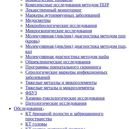
Комплексные исследования методом ПЦР
Лекарственный мониторинг
Маркеры аутоиммунных заболеваний
Медосмотры
Микробиологические исследования
Микроскопические исследования
Молекулярная (днк/рнк) диагностика методом пцр
(кровь)
Молекулярная (днк/рнк) диагностика методом пцр,
кал
Молекулярная диагностика методом nasba
Общеклинические исследования
Программы пренатального скрининга
Серологические маркеры инфекционных
заболеваний
Тяжелые металлы и микроэлементы
Тяжелые металы и микроэлементы
ФБУЗ
Химико-токсилогические исследования
Цитологические исследования
Обследования
КТ брюшной полости и забрюшинного
пространства
КТ головы