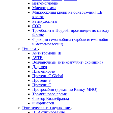
метгемоглобин
Миелограмма
Микроскопия крови на обнаружения LE
клеток
Ретикулоциты
СОЭ
Тромбоциты-Подсчёт произведен по методу
Фонио
Фракции гемоглобина (карбоксигемоглобин
и метгемоглобин)
Гемостаз
Антитромбин III
АЧТВ
Волчаночный антикоагулянт (скрининг)
Д-димер
Плазминоген
Протеин C Global
Протеин S
Протеин С
Протромбин (время, по Квику, МНО)
Тромбиновое время
Фактор Виллебранда
Фибриноген
Генетическое исследование
HLA-типирование