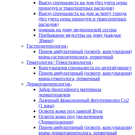
Выезд специалиста на дом (без учета цены
процедур и транспортных расходов)
Выезд специалиста на дом за черту города
(без учета цены процедур и транспортных
расходов)
помощь на дому медицинской сестры
Пребывание медсетры на дому (каждые
30мин)
Гастроэнтерология
Прием амбулаторный (осмотр, консультация)
врача-гастроэнтеролога, первичный
Гематология / Гемостазиология
Консультация специалиста по антиэйджингу
Прием амбулаторный (осмотр, консультация)
врача-гематолога, первичный
Дерматовенерология
Забор биопсийного материала
дерматопанчем
Лазерный фракционный фототермолиз Со2
(1 зона)
Осмотр кожи под лампой Вуда
Осмотр кожи под увеличением
(Дерматоскопия)
Прием амбулаторный (осмотр, консультация)
врача-дерматовенеролога, первичный