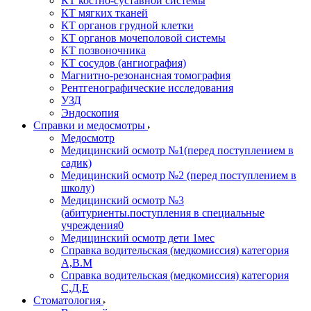
КТ костно-суставной системы
КТ мягких тканей
КТ органов грудной клетки
КТ органов мочеполовой системы
КТ позвоночника
КТ сосудов (ангиография)
Магнитно-резонансная томография
Рентгенографические исследования
УЗД
Эндоскопия
Справки и медосмотры
Медосмотр
Медицинский осмотр №1(перед поступлением в
садик)
Медицинский осмотр №2 (перед поступлением в
школу)
Медицинский осмотр №3
(абитуриенты.поступления в специальные
учреждения0
Медицинский осмотр дети 1мес
Справка водительская (медкомиссия) категория
А,В.М
Справка водительская (медкомиссия) категория
С,Д,Е
Стоматология