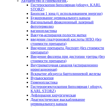
Акушерство и гинекология
Гистероскопия биполярная (оборуд. KARL
STORZ)
Биопсия 1 зона (с использованием энергии)
Бужирование цервикального канала
Вагинальный фракционный лазерный
фототермолиз
вагинопластика
Вакуум-аспирация полости матки
введение гиалуроновой кислоты НПО (без
стоимости препарата)
Введение препарата Диспорт (без стоимости
препарата)
Введение филлера при дистопии уретры (без
стоимости препарата)
Внутриматочная санация (аспирационно
ирригационная)
Вскрытие абсцесса бартолиниевой железы
Вульвоскопия
Гименопластика
Гистерорезектоскопия биполярная ( оборуд.
KARL STORZ)
Дефлорация хирургическая
Диагностическое выскабливание
цервикального канала