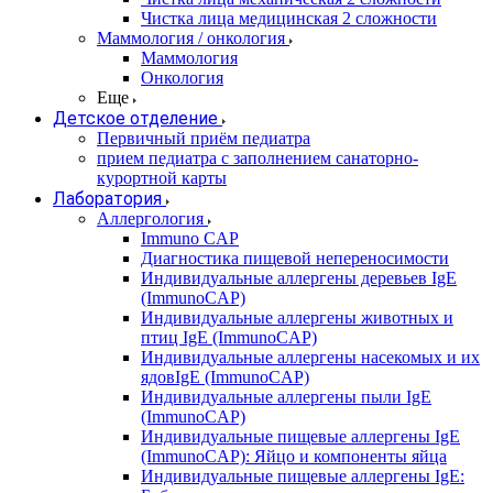
Чистка лица медицинская 2 сложности
Маммология / онкология
Маммология
Онкология
Еще
Детское отделение
Первичный приём педиатра
прием педиатра с заполнением санаторно-
курортной карты
Лаборатория
Аллергология
Immuno CAP
Диагностика пищевой непереносимости
Индивидуальные аллергены деревьев IgE
(ImmunoCAP)
Индивидуальные аллергены животных и
птиц IgE (ImmunoCAP)
Индивидуальные аллергены насекомых и их
ядовIgE (ImmunoCAP)
Индивидуальные аллергены пыли IgE
(ImmunoCAP)
Индивидуальные пищевые аллергены IgE
(ImmunoCAP): Яйцо и компоненты яйца
Индивидуальные пищевые аллергены IgE: