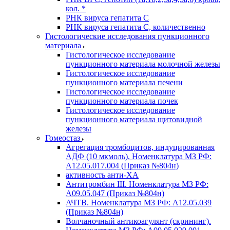
кол. *
РНК вируса гепатита C
РНК вируса гепатита C, количественно
Гистологические исследования пункционного
материала
Гистологическое исследование
пункционного материала молочной железы
Гистологическое исследование
пункционного материала печени
Гистологическое исследование
пункционного материала почек
Гистологическое исследование
пункционного материала щитовидной
железы
Гомеостаз
Агрегация тромбоцитов, индуцированная
АДФ (10 мкмоль). Номенклатура МЗ РФ:
A12.05.017.004 (Приказ №804н)
активность анти-ХА
Антитромбин III. Номенклатура МЗ РФ:
A09.05.047 (Приказ №804н)
АЧТВ. Номенклатура МЗ РФ: A12.05.039
(Приказ №804н)
Волчаночный антикоагулянт (скрининг).