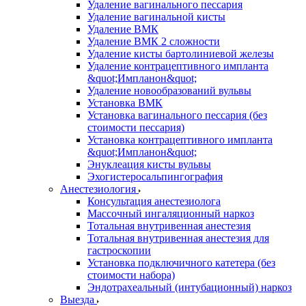
Удаление вагинального пессария
Удаление вагинальной кисты
Удаление ВМК
Удаление ВМК 2 сложности
Удаление кисты бартолиниевой железы
Удаление контрацептивного импланта
&quot;Импланон&quot;
Удаление новообразований вульвы
Установка ВМК
Установка вагинального пессария (без
стоимости пессария)
Установка контрацептивного импланта
&quot;Импланон&quot;
Энуклеация кисты вульвы
Эхогистеросальпингография
Анестезиология
Консультация анестезиолога
Массочный ингаляционный наркоз
Тотальная внутривенная анестезия
Тотальная внутривенная анестезия для
гастроскопии
Установка подключичного катетера (без
стоимости набора)
Эндотрахеальный (интубационный) наркоз
Выезда