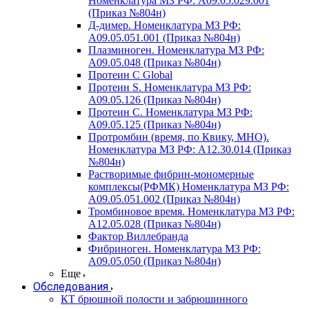
Номенклатура МЗ РФ: A09.05.029.001
(Приказ №804н)
Д-димер. Номенклатура МЗ РФ:
A09.05.051.001 (Приказ №804н)
Плазминоген. Номенклатура МЗ РФ:
A09.05.048 (Приказ №804н)
Протеин C Global
Протеин S. Номенклатура МЗ РФ:
A09.05.126 (Приказ №804н)
Протеин С. Номенклатура МЗ РФ:
A09.05.125 (Приказ №804н)
Протромбин (время, по Квику, МНО).
Номенклатура МЗ РФ: A12.30.014 (Приказ
№804н)
Растворимые фибрин-мономерные
комплексы(РФМК) Номенклатура МЗ РФ:
A09.05.051.002 (Приказ №804н)
Тромбиновое время. Номенклатура МЗ РФ:
A12.05.028 (Приказ №804н)
Фактор Виллебранда
Фибриноген. Номенклатура МЗ РФ:
A09.05.050 (Приказ №804н)
Еще
Обследования
КТ брюшной полости и забрюшинного