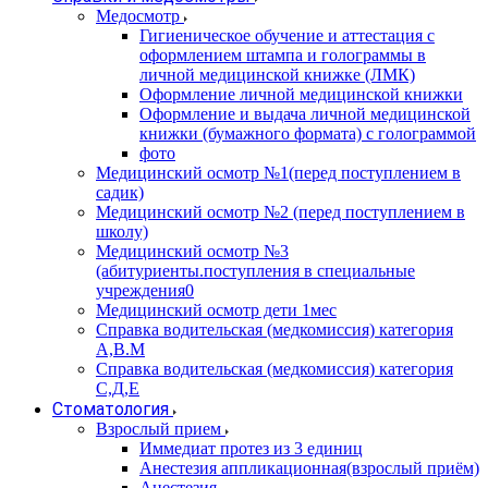
Медосмотр
Гигиеническое обучение и аттестация с
оформлением штампа и голограммы в
личной медицинской книжке (ЛМК)
Оформление личной медицинской книжки
Оформление и выдача личной медицинской
книжки (бумажного формата) с голограммой
фото
Медицинский осмотр №1(перед поступлением в
садик)
Медицинский осмотр №2 (перед поступлением в
школу)
Медицинский осмотр №3
(абитуриенты.поступления в специальные
учреждения0
Медицинский осмотр дети 1мес
Справка водительская (медкомиссия) категория
А,В.М
Справка водительская (медкомиссия) категория
С,Д,Е
Стоматология
Взрослый прием
Иммедиат протез из 3 единиц
Анестезия аппликационная(взрослый приём)
Анестезия