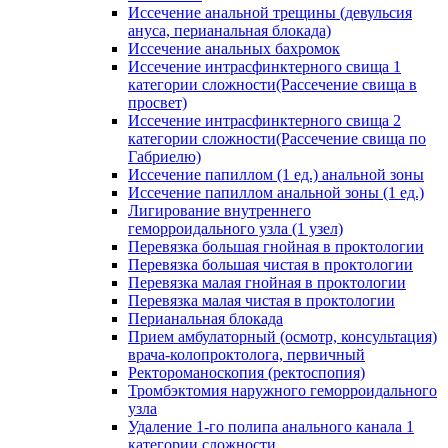
Иссечение анальной трещины (девульсия
ануса, перианальная блокада)
Иссечение анальных бахромок
Иссечение интрасфинктерного свища 1
категории сложности(Рассечение свища в
просвет)
Иссечение интрасфинктерного свища 2
категории сложности(Рассечение свища по
Габриелю)
Иссечение папиллом (1 ед.) анальной зоны
Иссечение папиллом анальной зоны (1 ед.)
Лигирование внутреннего
геморроидального узла (1 узел)
Перевязка большая гнойная в проктологии
Перевязка большая чистая в проктологии
Перевязка малая гнойная в проктологии
Перевязка малая чистая в проктологии
Перианальная блокада
Прием амбулаторный (осмотр, консультация)
врача-колопроктолога, первичный
Ректороманоскопия (ректоспопия)
Тромбэктомия наружного геморроидального
узла
Удаление 1-го полипа анального канала 1
категории сложности