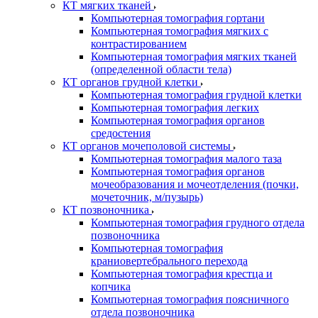
КТ мягких тканей
Компьютерная томография гортани
Компьютерная томография мягких с
контрастированием
Компьютерная томография мягких тканей
(определенной области тела)
КТ органов грудной клетки
Компьютерная томография грудной клетки
Компьютерная томография легких
Компьютерная томография органов
средостения
КТ органов мочеполовой системы
Компьютерная томография малого таза
Компьютерная томография органов
мочеобразования и мочеотделения (почки,
мочеточник, м/пузырь)
КТ позвоночника
Компьютерная томография грудного отдела
позвоночника
Компьютерная томография
краниовертебрального перехода
Компьютерная томография крестца и
копчика
Компьютерная томография поясничного
отдела позвоночника