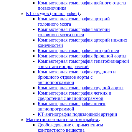
Компьютерная томография шейного отдела
позвоночника
КТ сосудов (ангиография)
Компьютерная томография артерий
головного мозга
Компьютерная томография артерий
головного мозга и шеи
Компьютерная томография артерий нижних
конечностей
Компьютерная томография артерий шеи
Компьютерная томография брюшной аорты
Компьютерная томография гепатобилиарной
зоны с ангиопрограммой
Компьютерная томография грудного и
брюшного отделов аорты с
ангиопрограммой
Компьютерная томография грудной аорты
Компьютерная томография легких и
средостения с ангиопрограммой
Компьютерная томография почек
ангиопрограммой
КТ-ангиография подвздошной артерии
Магнитно-резонансная томография
Дообследование с применением
контрастного вещества