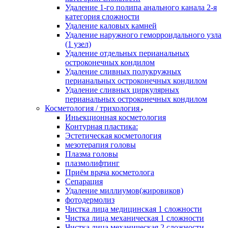
Удаление 1-го полипа анального канала 2-я
категория сложности
Удаление каловых камней
Удаление наружного геморроидального узла
(1 узел)
Удаление отдельных перианальных
остроконечных кондилом
Удаление сливных полукружных
перианальных остроконечных кондилом
Удаление сливных циркулярных
перианальных остроконечных кондилом
Косметология / трихология
Иньекционная косметология
Контурная пластика:
Эстетическая косметология
мезотерапия головы
Плазма головы
плазмолифтинг
Приём врача косметолога
Сепарация
Удаление миллиумов(жировиков)
фотодермолиз
Чистка лица медицинская 1 сложности
Чистка лица механическая 1 сложности
Чистка лица механическая 2 сложности