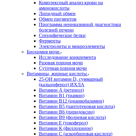
Комплексный анализ крови на
аминокислоты
Липидный обмен
Обмен пигментов
Программа неинвазивной диагностики
болезней печени
Специфические белки
Ферменты
Электролиты и микроэлементы
Биохимия мочи
Исследование конкремента
Разовая порция мочи
Суточная порция мочи
Витамины, жирные кислоты
25-OH витамин D, суммарный
(кальциферол) ИХЛА
Витамин А (ретинол)
Витамин В1 (тиамин)
Витамин В12 (цианкобаламин)
Витамин В5 (пантотеновая кислота)
Витамин В6 (пиридоксин)
Витамин В9 (фолиевая кислота)
Витамин Е (токоферол)
Витамин К (филлохинон)
Витамин С (аскорбиновая кислота)