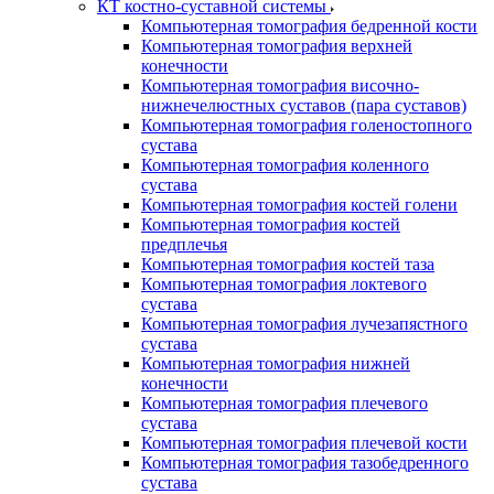
КТ костно-суставной системы
Компьютерная томография бедренной кости
Компьютерная томография верхней
конечности
Компьютерная томография височно-
нижнечелюстных суставов (пара суставов)
Компьютерная томография голеностопного
сустава
Компьютерная томография коленного
сустава
Компьютерная томография костей голени
Компьютерная томография костей
предплечья
Компьютерная томография костей таза
Компьютерная томография локтевого
сустава
Компьютерная томография лучезапястного
сустава
Компьютерная томография нижней
конечности
Компьютерная томография плечевого
сустава
Компьютерная томография плечевой кости
Компьютерная томография тазобедренного
сустава