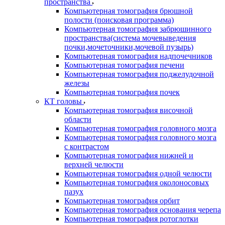
пространства
Компьютерная томография брюшной
полости (поисковая программа)
Компьютерная томография забрюшинного
пространства(система мочевыведения
почки,мочеточники,мочевой пузырь)
Компьютерная томография надпочечников
Компьютерная томография печени
Компьютерная томография поджелудочной
железы
Компьютерная томография почек
КТ головы
Компьютерная томография височной
области
Компьютерная томография головного мозга
Компьютерная томография головного мозга
с контрастом
Компьютерная томография нижней и
верхней челюсти
Компьютерная томография одной челюсти
Компьютерная томография околоносовых
пазух
Компьютерная томография орбит
Компьютерная томография основания черепа
Компьютерная томография ротоглотки