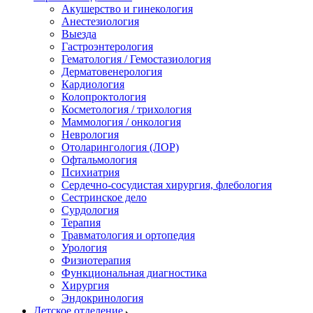
Акушерство и гинекология
Анестезиология
Выезда
Гастроэнтерология
Гематология / Гемостазиология
Дерматовенерология
Кардиология
Колопроктология
Косметология / трихология
Маммология / онкология
Неврология
Отоларингология (ЛОР)
Офтальмология
Психиатрия
Сердечно-сосудистая хирургия, флебология
Сестринское дело
Сурдология
Терапия
Травматология и ортопедия
Урология
Физиотерапия
Функциональная диагностика
Хирургия
Эндокринология
Детское отделение