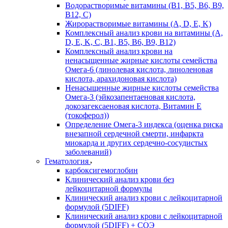
Водорастворимые витамины (B1, B5, B6, В9,
В12, С)
Жирорастворимые витамины (A, D, E, K)
Комплексный анализ крови на витамины (A,
D, E, K, C, B1, B5, B6, В9, B12)
Комплексный анализ крови на
ненасыщенные жирные кислоты семейства
Омега-6 (линолевая кислота, линоленовая
кислота, арахидоновая кислота)
Ненасыщенные жирные кислоты семейства
Омега-3 (эйкозапентаеновая кислота,
докозагексаеновая кислота, Витамин E
(токоферол))
Определение Омега-3 индекса (оценка риска
внезапной сердечной смерти, инфаркта
миокарда и других сердечно-сосудистых
заболеваний)
Гематология
карбоксигемоглобин
Клинический анализ крови без
лейкоцитарной формулы
Клинический анализ крови с лейкоцитарной
формулой (5DIFF)
Клинический анализ крови с лейкоцитарной
формулой (5DIFF) + СОЭ