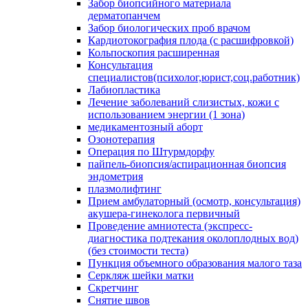
Забор биопсийного материала
дерматопанчем
Забор биологических проб врачом
Кардиотокография плода (с расшифровкой)
Кольпоскопия расширенная
Консультация
специалистов(психолог,юрист,соц.работник)
Лабиопластика
Лечение заболеваний слизистых, кожи с
использованием энергии (1 зона)
медикаментозный аборт
Озонотерапия
Операция по Штурмдорфу
пайпель-биопсия/аспирационная биопсия
эндометрия
плазмолифтинг
Прием амбулаторный (осмотр, консультация)
акушера-гинеколога первичный
Проведение амниотеста (экспресс-
диагностика подтекания околоплодных вод)
(без стоимости теста)
Пункция объемного образования малого таза
Серкляж шейки матки
Скретчинг
Снятие швов