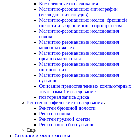
Комплексные исследования
Магнитно-резонансные ангиографии
(исследования сосудов)
Магнитно-резонансные исслед. брюшной
полости и забрюшинного пространства
Магнитно-резонансные исследования
головы
Магнитно-резонансные исследования
молочных желез
Магнитно-резонансные исследования
органов малого таза
Магнитно-резонансные исследования
позвоночника
Магнитно-резонансные исследования
суставов
Описание предоставленных компьютерных
томограмм 1 исследование
повторная запись диска
Рентгенографические исследования
Рентген брюшной полости
Рентген головы
Рентген грудной клетки
Рентген костей и суставов
Еще
Справки и медосмотры