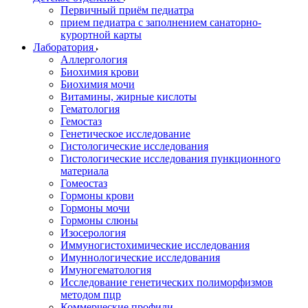
Первичный приём педиатра
прием педиатра с заполнением санаторно-
курортной карты
Лаборатория
Аллергология
Биохимия крови
Биохимия мочи
Витамины, жирные кислоты
Гематология
Гемостаз
Генетическое исследование
Гистологические исследования
Гистологические исследования пункционного
материала
Гомеостаз
Гормоны крови
Гормоны мочи
Гормоны слюны
Изосерология
Иммуногистохимические исследования
Имуннологические исследования
Имуногематология
Исследование генетических полиморфизмов
методом пцр
Коммерческие профили