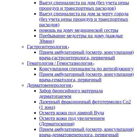
Выезд специалиста на дом (без учета цены
процедур и транспортных расходов)
Выезд специалиста на дом за черту города
(без учета цены процедур и транспортных
расходов)
помощь на дому медицинской сестры
Пребывание медсетры на дому (каждые
30мин)
Гастроэнтерология
Прием амбулаторный (осмотр, консультация)
врача-гастроэнтеролога, первичный
Гематология / Гемостазиология
Консультация специалиста по антиэйджингу
Прием амбулаторный (осмотр, консультация)
врача-гематолога, первичный
Дерматовенерология
Забор биопсийного материала
дерматопанчем
Лазерный фракционный фототермолиз Со2
(1 зона)
Осмотр кожи под лампой Вуда
Осмотр кожи под увеличением
(Дерматоскопия)
Прием амбулаторный (осмотр, консультация)
врача-дерматовенеролога, первичный