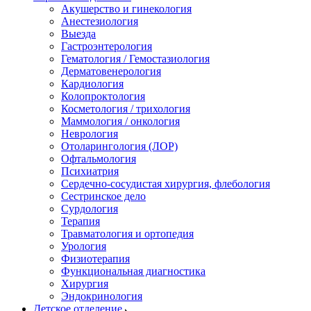
Акушерство и гинекология
Анестезиология
Выезда
Гастроэнтерология
Гематология / Гемостазиология
Дерматовенерология
Кардиология
Колопроктология
Косметология / трихология
Маммология / онкология
Неврология
Отоларингология (ЛОР)
Офтальмология
Психиатрия
Сердечно-сосудистая хирургия, флебология
Сестринское дело
Сурдология
Терапия
Травматология и ортопедия
Урология
Физиотерапия
Функциональная диагностика
Хирургия
Эндокринология
Детское отделение