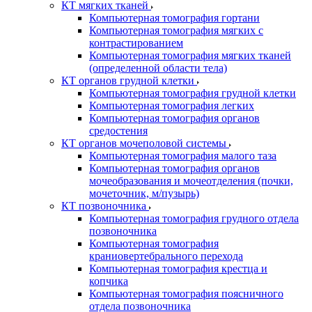
КТ мягких тканей
Компьютерная томография гортани
Компьютерная томография мягких с
контрастированием
Компьютерная томография мягких тканей
(определенной области тела)
КТ органов грудной клетки
Компьютерная томография грудной клетки
Компьютерная томография легких
Компьютерная томография органов
средостения
КТ органов мочеполовой системы
Компьютерная томография малого таза
Компьютерная томография органов
мочеобразования и мочеотделения (почки,
мочеточник, м/пузырь)
КТ позвоночника
Компьютерная томография грудного отдела
позвоночника
Компьютерная томография
краниовертебрального перехода
Компьютерная томография крестца и
копчика
Компьютерная томография поясничного
отдела позвоночника