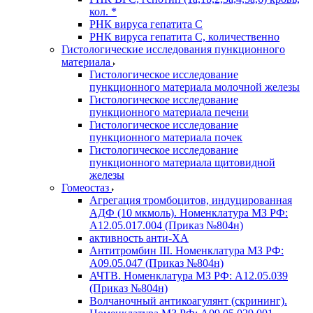
кол. *
РНК вируса гепатита C
РНК вируса гепатита C, количественно
Гистологические исследования пункционного
материала
Гистологическое исследование
пункционного материала молочной железы
Гистологическое исследование
пункционного материала печени
Гистологическое исследование
пункционного материала почек
Гистологическое исследование
пункционного материала щитовидной
железы
Гомеостаз
Агрегация тромбоцитов, индуцированная
АДФ (10 мкмоль). Номенклатура МЗ РФ:
A12.05.017.004 (Приказ №804н)
активность анти-ХА
Антитромбин III. Номенклатура МЗ РФ:
A09.05.047 (Приказ №804н)
АЧТВ. Номенклатура МЗ РФ: A12.05.039
(Приказ №804н)
Волчаночный антикоагулянт (скрининг).