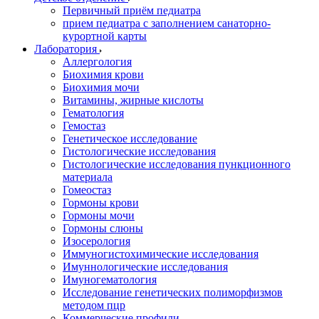
Первичный приём педиатра
прием педиатра с заполнением санаторно-
курортной карты
Лаборатория
Аллергология
Биохимия крови
Биохимия мочи
Витамины, жирные кислоты
Гематология
Гемостаз
Генетическое исследование
Гистологические исследования
Гистологические исследования пункционного
материала
Гомеостаз
Гормоны крови
Гормоны мочи
Гормоны слюны
Изосерология
Иммуногистохимические исследования
Имуннологические исследования
Имуногематология
Исследование генетических полиморфизмов
методом пцр
Коммерческие профили