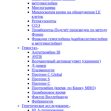
метгемоглобин
Миелограмма
Микроскопия крови на обнаружения LE
клеток
Ретикулоциты
СОЭ
Тромбоциты-Подсчёт произведен по методу
Фонио
Фракции гемоглобина (карбоксигемоглобин
и метгемоглобин)
Гемостаз
Антитромбин III
АЧТВ
Волчаночный антикоагулянт (скрининг)
Д-димер
Плазминоген
Протеин C Global
Протеин S
Протеин С
Протромбин (время, по Квику, МНО)
Тромбиновое время
Фактор Виллебранда
Фибриноген
Генетическое исследование
HLA-типирование