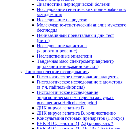
Диагностика периодической болезни
Исследование генетических полиморфизмов
методом пцр
Исследование на родство
Молекулярно-генетический анализ мужского
бесплодия
Неинвазивный пренатальный днк-тест
(нипт)
Исследование кариотипа
(кариотипирование)
Наследственные эпилепсии
Тандемная масс-спектрометрия(спектр
ацилкарнитинов,аминокислот)
Гистологические исследования
Гистологическое исследование плаценты
Гистологическое исследование эндометрия
(в т.ч. пайпель-биопсия)
Гистологическое исследование
эндоскопического материала желудка с
выявлением Helicobacter pylori
ДНК вируса гепатита B
ДНК вируса гепатита B, количественно
Консультация готовых препаратов (1 локус)
РНК ВГC, генотип (1,2,3) кровь, кач. *
РНК ВГC, генотип (1a,1b,2,3a,4,5a,6) кровь,