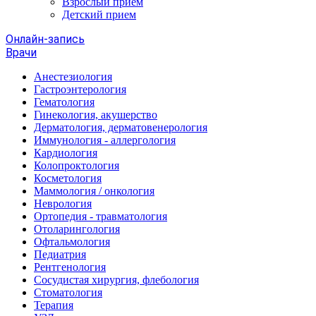
Взрослый прием
Детский прием
Онлайн-запись
Врачи
Анестезиология
Гастроэнтерология
Гематология
Гинекология, акушерство
Дерматология, дерматовенерология
Иммунология - аллергология
Кардиология
Колопроктология
Косметология
Маммология / онкология
Неврология
Ортопедия - травматология
Отоларингология
Офтальмология
Педиатрия
Рентгенология
Сосудистая хирургия, флебология
Стоматология
Терапия