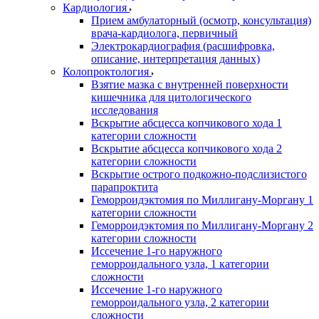
Кардиология
Прием амбулаторный (осмотр, консультация)
врача-кардиолога, первичный
Электрокардиография (расшифровка,
описание, интерпретация данных)
Колопроктология
Взятие мазка с внутренней поверхности
кишечника для цитологического
исследования
Вскрытие абсцесса копчикового хода 1
категории сложности
Вскрытие абсцесса копчикового хода 2
категории сложности
Вскрытие острого подкожно-подслизистого
парапроктита
Геморроидэктомия по Миллигану-Моргану 1
категории сложности
Геморроидэктомия по Миллигану-Моргану 2
категории сложности
Иссечение 1-го наружного
геморроидального узла, 1 категории
сложности
Иссечение 1-го наружного
геморроидального узла, 2 категории
сложности