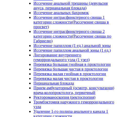
Иссечение анальной трещины (девульсия
ануса, перианальная блокада)
Иссечение анальных бахромок
Иссечение интрасфинктерного свища 1
категории сложности(Рассечение свища в
просвет)
Иссечение интрасфинктерного свища 2
категории сложности(Рассечение свища по
Габриелю)
Иссечение папиллом (1 ед.) анальной зоны
Иссечение папиллом анальной зоны (1 ед.)
Лигирование внутреннего
геморроидального узла (1 узел)
Перевязка большая гнойная в проктологии
Перевязка большая чистая в проктологии
Перевязка малая гнойная в проктологии
Перевязка малая чистая в проктологии
Перианальная блокада
Прием амбулаторный (осмотр, консультация)
врача-колопроктолога, первичный
Ректороманоскопия (ректоспопия)
Тромбэктомия наружного геморроидального
узла
Удаление 1-го полипа анального канала 1
категории сложности