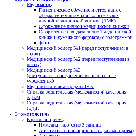
Медосмотр
Гигиеническое обучение и аттестация с
оформлением штампа и голограммы в
личной медицинской книжке (ЛМК)
Оформление личной медицинской книжки
Оформление и выдача личной медицинской
книжки (бумажного формата) с голограммой
фото
Медицинский осмотр №1(перед поступлением в
садик)
Медицинский осмотр №2 (перед поступлением в
школу)
Медицинский осмотр №3
(абитуриенты.поступления в специальные
учреждения0
Медицинский осмотр дети 1мес
Справка водительская (медкомиссия) категория
А,В.М
Справка водительская (медкомиссия) категория
С,Д,Е
Стоматология
Взрослый прием
Иммедиат протез из 3 единиц
Анестезия аппликационная(взрослый приём)
Анестезия