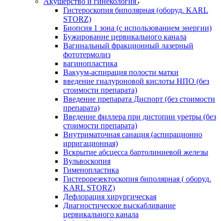
Акушерство и гинекология
Гистероскопия биполярная (оборуд. KARL
STORZ)
Биопсия 1 зона (с использованием энергии)
Бужирование цервикального канала
Вагинальный фракционный лазерный
фототермолиз
вагинопластика
Вакуум-аспирация полости матки
введение гиалуроновой кислоты НПО (без
стоимости препарата)
Введение препарата Диспорт (без стоимости
препарата)
Введение филлера при дистопии уретры (без
стоимости препарата)
Внутриматочная санация (аспирационно
ирригационная)
Вскрытие абсцесса бартолиниевой железы
Вульвоскопия
Гименопластика
Гистерорезектоскопия биполярная ( оборуд.
KARL STORZ)
Дефлорация хирургическая
Диагностическое выскабливание
цервикального канала