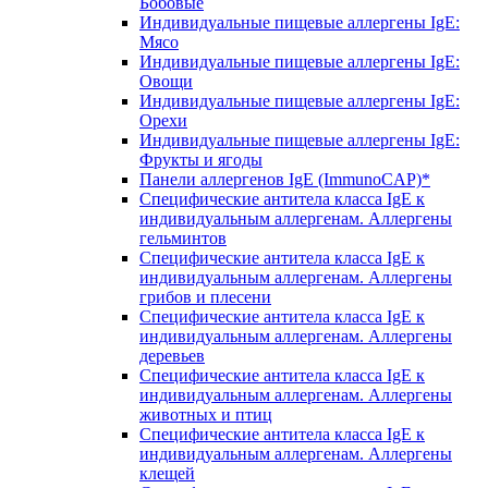
Бобовые
Индивидуальные пищевые аллергены IgE:
Мясо
Индивидуальные пищевые аллергены IgE:
Овощи
Индивидуальные пищевые аллергены IgE:
Орехи
Индивидуальные пищевые аллергены IgE:
Фрукты и ягоды
Панели аллергенов IgE (ImmunoCAP)*
Специфические антитела класса IgE к
индивидуальным аллергенам. Аллергены
гельминтов
Специфические антитела класса IgE к
индивидуальным аллергенам. Аллергены
грибов и плесени
Специфические антитела класса IgE к
индивидуальным аллергенам. Аллергены
деревьев
Специфические антитела класса IgE к
индивидуальным аллергенам. Аллергены
животных и птиц
Специфические антитела класса IgE к
индивидуальным аллергенам. Аллергены
клещей