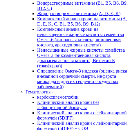
Водорастворимые витамины (B1, B5, B6, В9,
В12, С)
Жирорастворимые витамины (A, D, E, K)
Комплексный анализ крови на витамины (A,
D, E, K, C, B1, B5, B6, В9, B12)
Комплексный анализ крови на
ненасыщенные жирные кислоты семейства
Омега-6 (линолевая кислота, линоленовая
кислота, арахидоновая кислота)
Ненасыщенные жирные кислоты семейства
Омега-3 (эйкозапентаеновая кислота,
докозагексаеновая кислота, Витамин E
(токоферол))
Определение Омега-3 индекса (оценка риска
внезапной сердечной смерти, инфаркта
миокарда и других сердечно-сосудистых
заболеваний)
Гематология
карбоксигемоглобин
Клинический анализ крови без
лейкоцитарной формулы
Клинический анализ крови с лейкоцитарной
формулой (5DIFF)
Клинический анализ крови с лейкоцитарной
формулой (5DIFF) + СОЭ