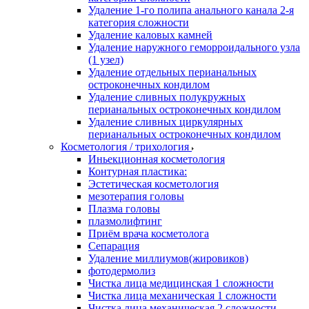
Удаление 1-го полипа анального канала 2-я
категория сложности
Удаление каловых камней
Удаление наружного геморроидального узла
(1 узел)
Удаление отдельных перианальных
остроконечных кондилом
Удаление сливных полукружных
перианальных остроконечных кондилом
Удаление сливных циркулярных
перианальных остроконечных кондилом
Косметология / трихология
Иньекционная косметология
Контурная пластика:
Эстетическая косметология
мезотерапия головы
Плазма головы
плазмолифтинг
Приём врача косметолога
Сепарация
Удаление миллиумов(жировиков)
фотодермолиз
Чистка лица медицинская 1 сложности
Чистка лица механическая 1 сложности
Чистка лица механическая 2 сложности