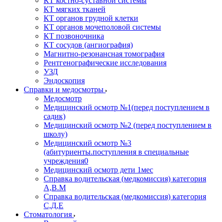
КТ костно-суставной системы
КТ мягких тканей
КТ органов грудной клетки
КТ органов мочеполовой системы
КТ позвоночника
КТ сосудов (ангиография)
Магнитно-резонансная томография
Рентгенографические исследования
УЗД
Эндоскопия
Справки и медосмотры
Медосмотр
Медицинский осмотр №1(перед поступлением в
садик)
Медицинский осмотр №2 (перед поступлением в
школу)
Медицинский осмотр №3
(абитуриенты.поступления в специальные
учреждения0
Медицинский осмотр дети 1мес
Справка водительская (медкомиссия) категория
А,В.М
Справка водительская (медкомиссия) категория
С,Д,Е
Стоматология