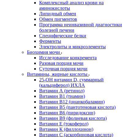
Комплексный анализ крови на
аминокислоты
Липидный обмен
Обмен пигментов
Программа неинвазивной диагностики
болезней печени
Специфические белки
Ферменты
Электролиты и микроэлементы
Биохимия мочи
Исследование конкремента
Разовая порция мочи
Суточная порция мочи
Витамины, жирные кислоты
25-OH витамин D, суммарный
(кальциферол) ИХЛА
Витамин А (ретинол)
Витамин В1 (тиамин)
Витамин В12 (цианкобаламин)
Витамин В5 (пантотеновая кислота)
Витамин В6 (пиридоксин)
Витамин В9 (фолиевая кислота)
Витамин Е (токоферол)
Витамин К (филлохинон)
Витамин С (аскорбиновая кислота)