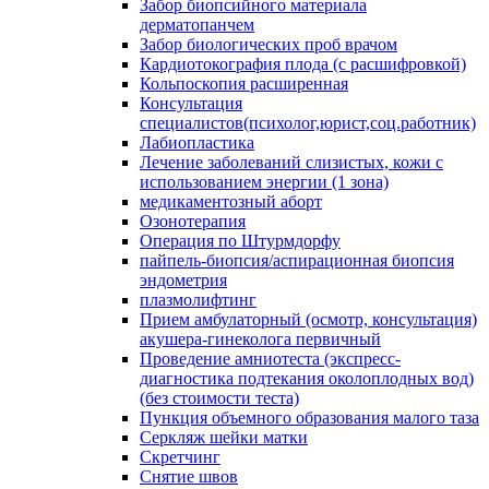
Забор биопсийного материала
дерматопанчем
Забор биологических проб врачом
Кардиотокография плода (с расшифровкой)
Кольпоскопия расширенная
Консультация
специалистов(психолог,юрист,соц.работник)
Лабиопластика
Лечение заболеваний слизистых, кожи с
использованием энергии (1 зона)
медикаментозный аборт
Озонотерапия
Операция по Штурмдорфу
пайпель-биопсия/аспирационная биопсия
эндометрия
плазмолифтинг
Прием амбулаторный (осмотр, консультация)
акушера-гинеколога первичный
Проведение амниотеста (экспресс-
диагностика подтекания околоплодных вод)
(без стоимости теста)
Пункция объемного образования малого таза
Серкляж шейки матки
Скретчинг
Снятие швов