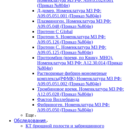
Номенклатура МЗ РФ: A09.05.029.001
(Приказ №804н)
Д-димер. Номенклатура МЗ РФ:
A09.05.051.001 (Приказ №804н)
Плазминоген. Номенклатура МЗ РФ:
A09.05.048 (Приказ №804н)
Протеин C Global
Протеин S. Номенклатура МЗ РФ:
A09.05.126 (Приказ №804н)
Протеин С. Номенклатура МЗ РФ:
A09.05.125 (Приказ №804н)
Протромбин (время, по Квику, МНО).
Номенклатура МЗ РФ: A12.30.014 (Приказ
№804н)
Растворимые фибрин-мономерные
комплексы(РФМК) Номенклатура МЗ РФ:
A09.05.051.002 (Приказ №804н)
Тромбиновое время. Номенклатура МЗ РФ:
A12.05.028 (Приказ №804н)
Фактор Виллебранда
Фибриноген. Номенклатура МЗ РФ:
A09.05.050 (Приказ №804н)
Еще
Обследования
КТ брюшной полости и забрюшинного