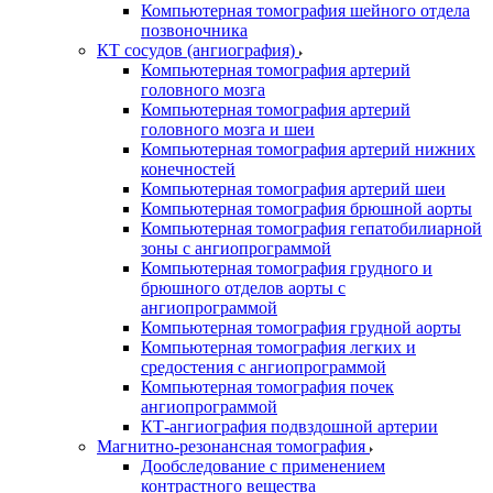
Компьютерная томография шейного отдела
позвоночника
КТ сосудов (ангиография)
Компьютерная томография артерий
головного мозга
Компьютерная томография артерий
головного мозга и шеи
Компьютерная томография артерий нижних
конечностей
Компьютерная томография артерий шеи
Компьютерная томография брюшной аорты
Компьютерная томография гепатобилиарной
зоны с ангиопрограммой
Компьютерная томография грудного и
брюшного отделов аорты с
ангиопрограммой
Компьютерная томография грудной аорты
Компьютерная томография легких и
средостения с ангиопрограммой
Компьютерная томография почек
ангиопрограммой
КТ-ангиография подвздошной артерии
Магнитно-резонансная томография
Дообследование с применением
контрастного вещества