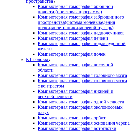
пространства
Компьютерная томография брюшной
полости (поисковая программа)
Компьютерная томография забрюшинного
пространства(система мочевыведения
почки,мочеточники,мочевой пузырь)
Компьютерная томография надпочечников
Компьютерная томография печени
Компьютерная томография поджелудочной
железы
Компьютерная томография почек
КТ головы
Компьютерная томография височной
области
Компьютерная томография головного мозга
Компьютерная томография головного мозга
с контрастом
Компьютерная томография нижней и
верхней челюсти
Компьютерная томография одной челюсти
Компьютерная томография околоносовых
пазух
Компьютерная томография орбит
Компьютерная томография основания черепа
Компьютерная томография ротоглотки