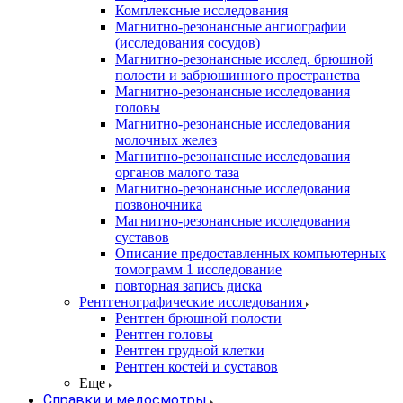
Комплексные исследования
Магнитно-резонансные ангиографии
(исследования сосудов)
Магнитно-резонансные исслед. брюшной
полости и забрюшинного пространства
Магнитно-резонансные исследования
головы
Магнитно-резонансные исследования
молочных желез
Магнитно-резонансные исследования
органов малого таза
Магнитно-резонансные исследования
позвоночника
Магнитно-резонансные исследования
суставов
Описание предоставленных компьютерных
томограмм 1 исследование
повторная запись диска
Рентгенографические исследования
Рентген брюшной полости
Рентген головы
Рентген грудной клетки
Рентген костей и суставов
Еще
Справки и медосмотры