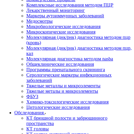
Комплексные исследования методом ПЦР
Лекарственный мониторинг
Маркеры аутоиммунных заболеваний
Медосмотры
Микробиологические исследования
Микроскопические исследования
Молекулярная (днк/рнк) диагностика методом пцр
(кровь)
Молекулярная (днк/рнк) диагностика методом пцр,
кал
Молекулярная диагностика методом nasba
Общеклинические исследования
Программы пренатального скрининга
Серологические маркеры инфекционных
заболеваний
Тяжелые металлы и микроэлементы
Тяжелые металы и микроэлементы
ФБУЗ
Химико-токсилогические исследования
Цитологические исследования
Обследования
КТ брюшной полости и забрюшинного
пространства
КТ головы