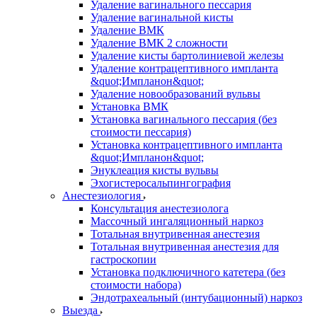
Удаление вагинального пессария
Удаление вагинальной кисты
Удаление ВМК
Удаление ВМК 2 сложности
Удаление кисты бартолиниевой железы
Удаление контрацептивного импланта
&quot;Импланон&quot;
Удаление новообразований вульвы
Установка ВМК
Установка вагинального пессария (без
стоимости пессария)
Установка контрацептивного импланта
&quot;Импланон&quot;
Энуклеация кисты вульвы
Эхогистеросальпингография
Анестезиология
Консультация анестезиолога
Массочный ингаляционный наркоз
Тотальная внутривенная анестезия
Тотальная внутривенная анестезия для
гастроскопии
Установка подключичного катетера (без
стоимости набора)
Эндотрахеальный (интубационный) наркоз
Выезда