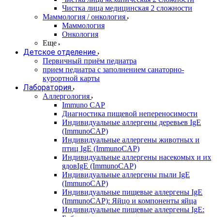
Чистка лица медицинская 2 сложности
Маммология / онкология
Маммология
Онкология
Еще
Детское отделение
Первичный приём педиатра
прием педиатра с заполнением санаторно-
курортной карты
Лаборатория
Аллергология
Immuno CAP
Диагностика пищевой непереносимости
Индивидуальные аллергены деревьев IgE
(ImmunoCAP)
Индивидуальные аллергены животных и
птиц IgE (ImmunoCAP)
Индивидуальные аллергены насекомых и их
ядовIgE (ImmunoCAP)
Индивидуальные аллергены пыли IgE
(ImmunoCAP)
Индивидуальные пищевые аллергены IgE
(ImmunoCAP): Яйцо и компоненты яйца
Индивидуальные пищевые аллергены IgE: