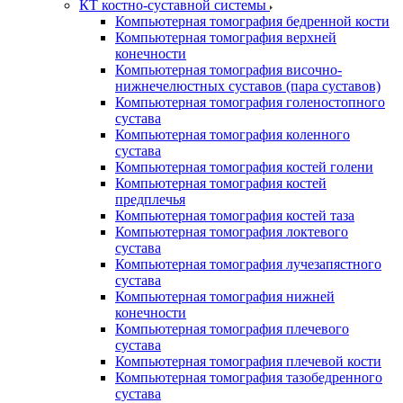
КТ костно-суставной системы
Компьютерная томография бедренной кости
Компьютерная томография верхней
конечности
Компьютерная томография височно-
нижнечелюстных суставов (пара суставов)
Компьютерная томография голеностопного
сустава
Компьютерная томография коленного
сустава
Компьютерная томография костей голени
Компьютерная томография костей
предплечья
Компьютерная томография костей таза
Компьютерная томография локтевого
сустава
Компьютерная томография лучезапястного
сустава
Компьютерная томография нижней
конечности
Компьютерная томография плечевого
сустава
Компьютерная томография плечевой кости
Компьютерная томография тазобедренного
сустава